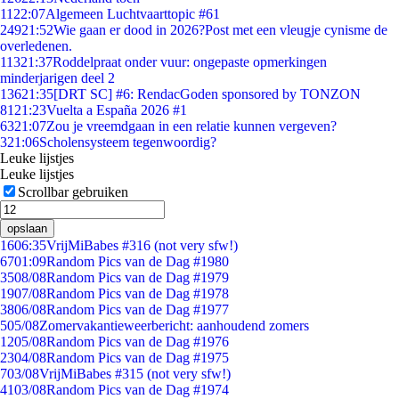
11
22:07
Algemeen Luchtvaarttopic #61
249
21:52
Wie gaan er dood in 2026?Post met een vleugje cynisme de
overledenen.
113
21:37
Roddelpraat onder vuur: ongepaste opmerkingen
minderjarigen deel 2
136
21:35
[DRT SC] #6: RendacGoden sponsored by TONZON
81
21:23
Vuelta a España 2026 #1
63
21:07
Zou je vreemdgaan in een relatie kunnen vergeven?
3
21:06
Scholensysteem tegenwoordig?
Leuke lijstjes
Leuke lijstjes
Scrollbar gebruiken
opslaan
16
06:35
VrijMiBabes #316 (not very sfw!)
67
01:09
Random Pics van de Dag #1980
35
08/08
Random Pics van de Dag #1979
19
07/08
Random Pics van de Dag #1978
38
06/08
Random Pics van de Dag #1977
5
05/08
Zomervakantieweerbericht: aanhoudend zomers
12
05/08
Random Pics van de Dag #1976
23
04/08
Random Pics van de Dag #1975
7
03/08
VrijMiBabes #315 (not very sfw!)
41
03/08
Random Pics van de Dag #1974