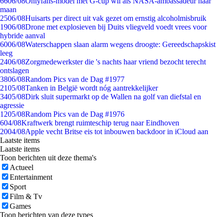
66
06/08
Onlyfans-model met G-cup wil als NASA-ambassadeur naar
maan
25
06/08
Huisarts per direct uit vak gezet om ernstig alcoholmisbruik
19
06/08
Drone met explosieven bij Duits vliegveld voedt vrees voor
hybride aanval
60
06/08
Waterschappen slaan alarm wegens droogte: Gereedschapskist
leeg
24
06/08
Zorgmedewerkster die 's nachts haar vriend bezocht terecht
ontslagen
38
06/08
Random Pics van de Dag #1977
21
05/08
Tanken in België wordt nóg aantrekkelijker
34
05/08
Dirk sluit supermarkt op de Wallen na golf van diefstal en
agressie
12
05/08
Random Pics van de Dag #1976
6
04/08
Kraftwerk brengt ruimteschip terug naar Eindhoven
20
04/08
Apple vecht Britse eis tot inbouwen backdoor in iCloud aan
Laatste items
Laatste items
Toon berichten uit deze thema's
Actueel
Entertainment
Sport
Film & Tv
Games
Toon berichten van deze types