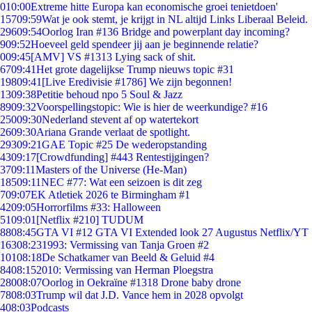
0
10:00
Extreme hitte Europa kan economische groei tenietdoen'
157
09:59
Wat je ook stemt, je krijgt in NL altijd Links Liberaal Beleid.
296
09:54
Oorlog Iran #136 Bridge and powerplant day incoming?
9
09:52
Hoeveel geld spendeer jij aan je beginnende relatie?
0
09:45
[AMV] VS #1313 Lying sack of shit.
67
09:41
Het grote dagelijkse Trump nieuws topic #31
198
09:41
[Live Eredivisie #1786] We zijn begonnen!
13
09:38
Petitie behoud npo 5 Soul & Jazz
89
09:32
Voorspellingstopic: Wie is hier de weerkundige? #16
250
09:30
Nederland stevent af op watertekort
26
09:30
Ariana Grande verlaat de spotlight.
293
09:21
GAE Topic #25 De wederopstanding
43
09:17
[Crowdfunding] #443 Rentestijgingen?
37
09:11
Masters of the Universe (He-Man)
185
09:11
NEC #77: Wat een seizoen is dit zeg
7
09:07
EK Atletiek 2026 te Birmingham #1
42
09:05
Horrorfilms #33: Halloween
51
09:01
[Netflix #210] TUDUM
88
08:45
GTA VI #12 GTA VI Extended look 27 Augustus Netflix/YT
163
08:23
1993: Vermissing van Tanja Groen #2
101
08:18
De Schatkamer van Beeld & Geluid #4
84
08:15
2010: Vermissing van Herman Ploegstra
280
08:07
Oorlog in Oekraïne #1318 Drone baby drone
78
08:03
Trump wil dat J.D. Vance hem in 2028 opvolgt
4
08:03
Podcasts