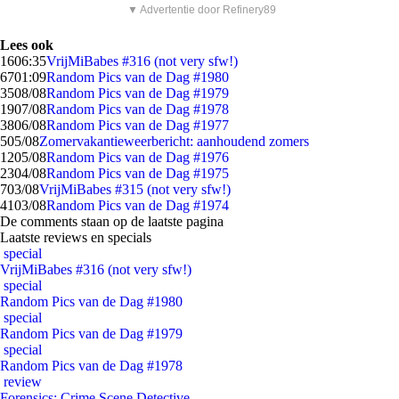
▼ Advertentie door Refinery89
Lees ook
16
06:35
VrijMiBabes #316 (not very sfw!)
67
01:09
Random Pics van de Dag #1980
35
08/08
Random Pics van de Dag #1979
19
07/08
Random Pics van de Dag #1978
38
06/08
Random Pics van de Dag #1977
5
05/08
Zomervakantieweerbericht: aanhoudend zomers
12
05/08
Random Pics van de Dag #1976
23
04/08
Random Pics van de Dag #1975
7
03/08
VrijMiBabes #315 (not very sfw!)
41
03/08
Random Pics van de Dag #1974
De comments staan op de laatste pagina
Laatste reviews en specials
special
VrijMiBabes #316 (not very sfw!)
special
Random Pics van de Dag #1980
special
Random Pics van de Dag #1979
special
Random Pics van de Dag #1978
review
Forensics: Crime Scene Detective