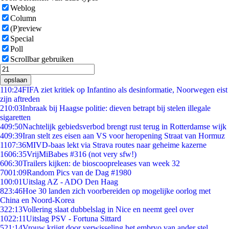
Weblog
Column
(P)review
Special
Poll
Scrollbar gebruiken
opslaan
1
10:24
FIFA ziet kritiek op Infantino als desinformatie, Noorwegen eist
zijn aftreden
2
10:03
Inbraak bij Haagse politie: dieven betrapt bij stelen illegale
sigaretten
4
09:50
Nachtelijk gebiedsverbod brengt rust terug in Rotterdamse wijk
4
09:39
Iran stelt zes eisen aan VS voor heropening Straat van Hormuz
11
07:36
MIVD-baas lekt via Strava routes naar geheime kazerne
16
06:35
VrijMiBabes #316 (not very sfw!)
6
06:30
Trailers kijken: de bioscoopreleases van week 32
70
01:09
Random Pics van de Dag #1980
1
00:01
Uitslag AZ - ADO Den Haag
8
23:46
Hoe 30 landen zich voorbereiden op mogelijke oorlog met
China en Noord-Korea
3
22:13
Vollering slaat dubbelslag in Nice en neemt geel over
10
22:11
Uitslag PSV - Fortuna Sittard
5
21:14
Vrouw krijgt door verwisseling het embryo van ander stel