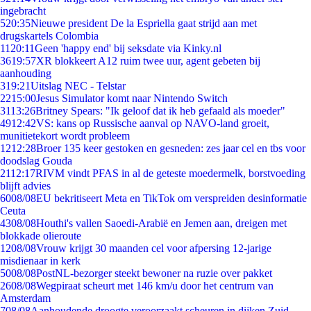
ingebracht
5
20:35
Nieuwe president De la Espriella gaat strijd aan met
drugskartels Colombia
11
20:11
Geen 'happy end' bij seksdate via Kinky.nl
36
19:57
XR blokkeert A12 ruim twee uur, agent gebeten bij
aanhouding
3
19:21
Uitslag NEC - Telstar
22
15:00
Jesus Simulator komt naar Nintendo Switch
31
13:26
Britney Spears: "Ik geloof dat ik heb gefaald als moeder"
49
12:42
VS: kans op Russische aanval op NAVO-land groeit,
munitietekort wordt probleem
12
12:28
Broer 135 keer gestoken en gesneden: zes jaar cel en tbs voor
doodslag Gouda
21
12:17
RIVM vindt PFAS in al de geteste moedermelk, borstvoeding
blijft advies
60
08/08
EU bekritiseert Meta en TikTok om verspreiden desinformatie
Ceuta
43
08/08
Houthi's vallen Saoedi-Arabië en Jemen aan, dreigen met
blokkade olieroute
12
08/08
Vrouw krijgt 30 maanden cel voor afpersing 12-jarige
misdienaar in kerk
50
08/08
PostNL-bezorger steekt bewoner na ruzie over pakket
26
08/08
Wegpiraat scheurt met 146 km/u door het centrum van
Amsterdam
7
08/08
Aanhoudende droogte veroorzaakt scheuren in dijken Zuid-