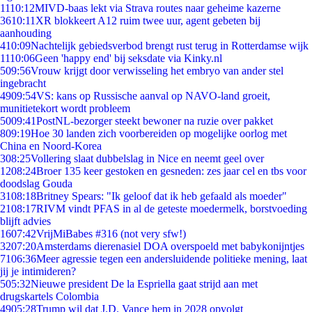
11
10:12
MIVD-baas lekt via Strava routes naar geheime kazerne
36
10:11
XR blokkeert A12 ruim twee uur, agent gebeten bij
aanhouding
4
10:09
Nachtelijk gebiedsverbod brengt rust terug in Rotterdamse wijk
11
10:06
Geen 'happy end' bij seksdate via Kinky.nl
5
09:56
Vrouw krijgt door verwisseling het embryo van ander stel
ingebracht
49
09:54
VS: kans op Russische aanval op NAVO-land groeit,
munitietekort wordt probleem
50
09:41
PostNL-bezorger steekt bewoner na ruzie over pakket
8
09:19
Hoe 30 landen zich voorbereiden op mogelijke oorlog met
China en Noord-Korea
3
08:25
Vollering slaat dubbelslag in Nice en neemt geel over
12
08:24
Broer 135 keer gestoken en gesneden: zes jaar cel en tbs voor
doodslag Gouda
31
08:18
Britney Spears: "Ik geloof dat ik heb gefaald als moeder"
21
08:17
RIVM vindt PFAS in al de geteste moedermelk, borstvoeding
blijft advies
16
07:42
VrijMiBabes #316 (not very sfw!)
32
07:20
Amsterdams dierenasiel DOA overspoeld met babykonijntjes
71
06:36
Meer agressie tegen een andersluidende politieke mening, laat
jij je intimideren?
5
05:32
Nieuwe president De la Espriella gaat strijd aan met
drugskartels Colombia
49
05:28
Trump wil dat J.D. Vance hem in 2028 opvolgt