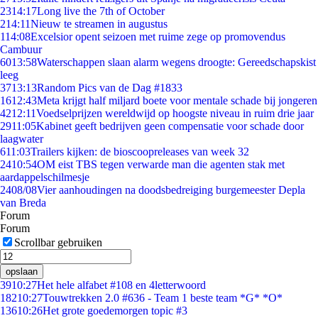
23
14:17
Long live the 7th of October
2
14:11
Nieuw te streamen in augustus
1
14:08
Excelsior opent seizoen met ruime zege op promovendus
Cambuur
60
13:58
Waterschappen slaan alarm wegens droogte: Gereedschapskist
leeg
37
13:13
Random Pics van de Dag #1833
16
12:43
Meta krijgt half miljard boete voor mentale schade bij jongeren
42
12:11
Voedselprijzen wereldwijd op hoogste niveau in ruim drie jaar
29
11:05
Kabinet geeft bedrijven geen compensatie voor schade door
laagwater
6
11:03
Trailers kijken: de bioscoopreleases van week 32
24
10:54
OM eist TBS tegen verwarde man die agenten stak met
aardappelschilmesje
24
08/08
Vier aanhoudingen na doodsbedreiging burgemeester Depla
van Breda
Forum
Forum
Scrollbar gebruiken
opslaan
39
10:27
Het hele alfabet #108 en 4letterwoord
182
10:27
Touwtrekken 2.0 #636 - Team 1 beste team *G* *O*
136
10:26
Het grote goedemorgen topic #3