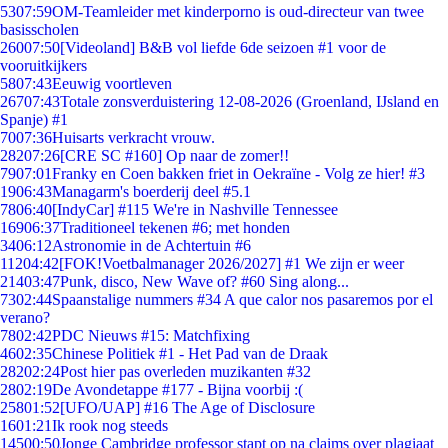
53
07:59
OM-Teamleider met kinderporno is oud-directeur van twee
basisscholen
260
07:50
[Videoland] B&B vol liefde 6de seizoen #1 voor de
vooruitkijkers
58
07:43
Eeuwig voortleven
267
07:43
Totale zonsverduistering 12-08-2026 (Groenland, IJsland en
Spanje) #1
70
07:36
Huisarts verkracht vrouw.
282
07:26
[CRE SC #160] Op naar de zomer!!
79
07:01
Franky en Coen bakken friet in Oekraïne - Volg ze hier! #3
19
06:43
Managarm's boerderij deel #5.1
78
06:40
[IndyCar] #115 We're in Nashville Tennessee
169
06:37
Traditioneel tekenen #6; met honden
34
06:12
Astronomie in de Achtertuin #6
112
04:42
[FOK!Voetbalmanager 2026/2027] #1 We zijn er weer
214
03:47
Punk, disco, New Wave of? #60 Sing along...
73
02:44
Spaanstalige nummers #34 A que calor nos pasaremos por el
verano?
78
02:42
PDC Nieuws #15: Matchfixing
46
02:35
Chinese Politiek #1 - Het Pad van de Draak
282
02:24
Post hier pas overleden muzikanten #32
28
02:19
De Avondetappe #177 - Bijna voorbij :(
258
01:52
[UFO/UAP] #16 The Age of Disclosure
16
01:21
Ik rook nog steeds
145
00:50
Jonge Cambridge professor stapt op na claims over plagiaat