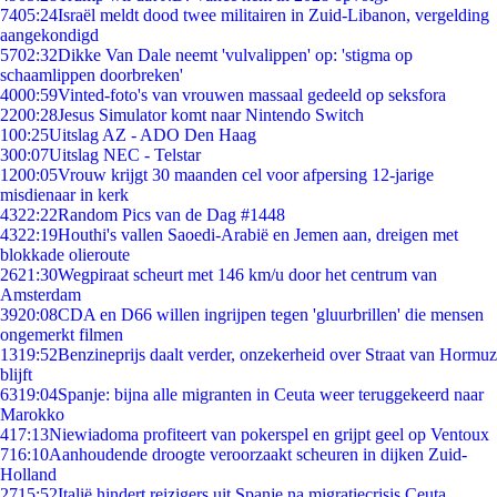
74
05:24
Israël meldt dood twee militairen in Zuid-Libanon, vergelding
aangekondigd
57
02:32
Dikke Van Dale neemt 'vulvalippen' op: 'stigma op
schaamlippen doorbreken'
40
00:59
Vinted-foto's van vrouwen massaal gedeeld op seksfora
22
00:28
Jesus Simulator komt naar Nintendo Switch
1
00:25
Uitslag AZ - ADO Den Haag
3
00:07
Uitslag NEC - Telstar
12
00:05
Vrouw krijgt 30 maanden cel voor afpersing 12-jarige
misdienaar in kerk
43
22:22
Random Pics van de Dag #1448
43
22:19
Houthi's vallen Saoedi-Arabië en Jemen aan, dreigen met
blokkade olieroute
26
21:30
Wegpiraat scheurt met 146 km/u door het centrum van
Amsterdam
39
20:08
CDA en D66 willen ingrijpen tegen 'gluurbrillen' die mensen
ongemerkt filmen
13
19:52
Benzineprijs daalt verder, onzekerheid over Straat van Hormuz
blijft
63
19:04
Spanje: bijna alle migranten in Ceuta weer teruggekeerd naar
Marokko
4
17:13
Niewiadoma profiteert van pokerspel en grijpt geel op Ventoux
7
16:10
Aanhoudende droogte veroorzaakt scheuren in dijken Zuid-
Holland
27
15:52
Italië hindert reizigers uit Spanje na migratiecrisis Ceuta