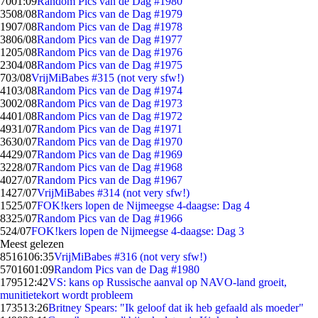
70
01:09
Random Pics van de Dag #1980
35
08/08
Random Pics van de Dag #1979
19
07/08
Random Pics van de Dag #1978
38
06/08
Random Pics van de Dag #1977
12
05/08
Random Pics van de Dag #1976
23
04/08
Random Pics van de Dag #1975
7
03/08
VrijMiBabes #315 (not very sfw!)
41
03/08
Random Pics van de Dag #1974
30
02/08
Random Pics van de Dag #1973
44
01/08
Random Pics van de Dag #1972
49
31/07
Random Pics van de Dag #1971
36
30/07
Random Pics van de Dag #1970
44
29/07
Random Pics van de Dag #1969
32
28/07
Random Pics van de Dag #1968
40
27/07
Random Pics van de Dag #1967
14
27/07
VrijMiBabes #314 (not very sfw!)
15
25/07
FOK!kers lopen de Nijmeegse 4-daagse: Dag 4
83
25/07
Random Pics van de Dag #1966
5
24/07
FOK!kers lopen de Nijmeegse 4-daagse: Dag 3
Meest gelezen
85161
06:35
VrijMiBabes #316 (not very sfw!)
57016
01:09
Random Pics van de Dag #1980
1795
12:42
VS: kans op Russische aanval op NAVO-land groeit,
munitietekort wordt probleem
1735
13:26
Britney Spears: "Ik geloof dat ik heb gefaald als moeder"