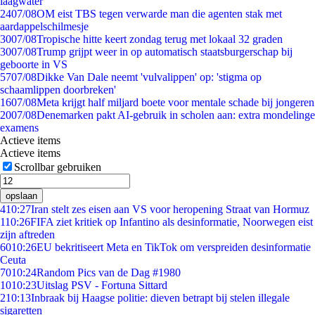
laagwater
24
07/08
OM eist TBS tegen verwarde man die agenten stak met
aardappelschilmesje
30
07/08
Tropische hitte keert zondag terug met lokaal 32 graden
30
07/08
Trump grijpt weer in op automatisch staatsburgerschap bij
geboorte in VS
57
07/08
Dikke Van Dale neemt 'vulvalippen' op: 'stigma op
schaamlippen doorbreken'
16
07/08
Meta krijgt half miljard boete voor mentale schade bij jongeren
20
07/08
Denemarken pakt AI-gebruik in scholen aan: extra mondelinge
examens
Actieve items
Actieve items
Scrollbar gebruiken
opslaan
4
10:27
Iran stelt zes eisen aan VS voor heropening Straat van Hormuz
1
10:26
FIFA ziet kritiek op Infantino als desinformatie, Noorwegen eist
zijn aftreden
60
10:26
EU bekritiseert Meta en TikTok om verspreiden desinformatie
Ceuta
70
10:24
Random Pics van de Dag #1980
10
10:23
Uitslag PSV - Fortuna Sittard
2
10:13
Inbraak bij Haagse politie: dieven betrapt bij stelen illegale
sigaretten