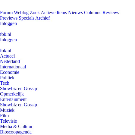
Forum
Weblog
Zoek
Actieve Items
Nieuws
Columns
Reviews
Previews
Specials
Archief
Inloggen
fok.nl
Inloggen
fok.nl
Actueel
Nederland
Internationaal
Economie
Politiek
Tech
Showbiz en Gossip
Opmerkelijk
Entertainment
Showbiz en Gossip
Muziek
Film
Televisie
Media & Cultuur
Bioscoopagenda