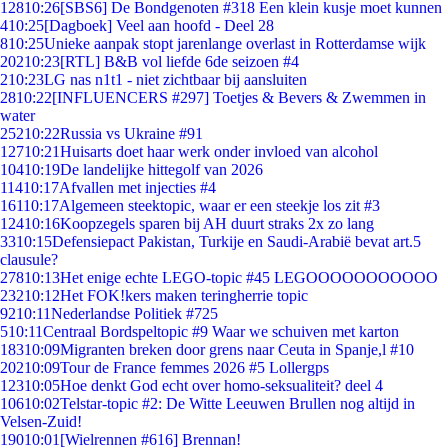
128
10:26
[SBS6] De Bondgenoten #318 Een klein kusje moet kunnen
4
10:25
[Dagboek] Veel aan hoofd - Deel 28
8
10:25
Unieke aanpak stopt jarenlange overlast in Rotterdamse wijk
202
10:23
[RTL] B&B vol liefde 6de seizoen #4
2
10:23
LG nas n1t1 - niet zichtbaar bij aansluiten
28
10:22
[INFLUENCERS #297] Toetjes & Bevers & Zwemmen in
water
252
10:22
Russia vs Ukraine #91
127
10:21
Huisarts doet haar werk onder invloed van alcohol
104
10:19
De landelijke hittegolf van 2026
114
10:17
Afvallen met injecties #4
161
10:17
Algemeen steektopic, waar er een steekje los zit #3
124
10:16
Koopzegels sparen bij AH duurt straks 2x zo lang
33
10:15
Defensiepact Pakistan, Turkije en Saudi-Arabië bevat art.5
clausule?
278
10:13
Het enige echte LEGO-topic #45 LEGOOOOOOOOOOO
232
10:12
Het FOK!kers maken teringherrie topic
92
10:11
Nederlandse Politiek #725
5
10:11
Centraal Bordspeltopic #9 Waar we schuiven met karton
183
10:09
Migranten breken door grens naar Ceuta in Spanje,l #10
202
10:09
Tour de France femmes 2026 #5 Lollergps
123
10:05
Hoe denkt God echt over homo-seksualiteit? deel 4
106
10:02
Telstar-topic #2: De Witte Leeuwen Brullen nog altijd in
Velsen-Zuid!
190
10:01
[Wielrennen #616] Brennan!