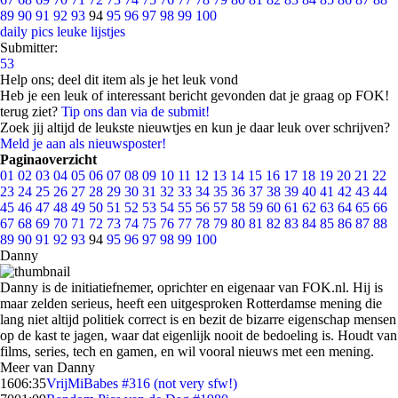
89
90
91
92
93
94
95
96
97
98
99
100
daily pics
leuke lijstjes
Submitter:
53
Help ons; deel dit item als je het leuk vond
Heb je een leuk of interessant bericht gevonden dat je graag op FOK!
terug ziet?
Tip ons dan via de submit!
Zoek jij altijd de leukste nieuwtjes en kun je daar leuk over schrijven?
Meld je aan als nieuwsposter!
Paginaoverzicht
01
02
03
04
05
06
07
08
09
10
11
12
13
14
15
16
17
18
19
20
21
22
23
24
25
26
27
28
29
30
31
32
33
34
35
36
37
38
39
40
41
42
43
44
45
46
47
48
49
50
51
52
53
54
55
56
57
58
59
60
61
62
63
64
65
66
67
68
69
70
71
72
73
74
75
76
77
78
79
80
81
82
83
84
85
86
87
88
89
90
91
92
93
94
95
96
97
98
99
100
Danny
Danny is de initiatiefnemer, oprichter en eigenaar van FOK.nl. Hij is
maar zelden serieus, heeft een uitgesproken Rotterdamse mening die
lang niet altijd politiek correct is en bezit de bizarre eigenschap mensen
op de kast te jagen, waar dat eigenlijk nooit de bedoeling is. Houdt van
films, series, tech en gamen, en wil vooral nieuws met een mening.
Meer van Danny
16
06:35
VrijMiBabes #316 (not very sfw!)