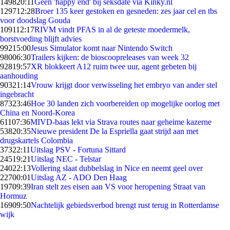
1498
20:11
Geen 'happy end' bij seksdate via Kinky.nl
1297
12:28
Broer 135 keer gestoken en gesneden: zes jaar cel en tbs
voor doodslag Gouda
1091
12:17
RIVM vindt PFAS in al de geteste moedermelk,
borstvoeding blijft advies
992
15:00
Jesus Simulator komt naar Nintendo Switch
980
06:30
Trailers kijken: de bioscoopreleases van week 32
928
19:57
XR blokkeert A12 ruim twee uur, agent gebeten bij
aanhouding
903
21:14
Vrouw krijgt door verwisseling het embryo van ander stel
ingebracht
873
23:46
Hoe 30 landen zich voorbereiden op mogelijke oorlog met
China en Noord-Korea
611
07:36
MIVD-baas lekt via Strava routes naar geheime kazerne
538
20:35
Nieuwe president De la Espriella gaat strijd aan met
drugskartels Colombia
373
22:11
Uitslag PSV - Fortuna Sittard
245
19:21
Uitslag NEC - Telstar
240
22:13
Vollering slaat dubbelslag in Nice en neemt geel over
227
00:01
Uitslag AZ - ADO Den Haag
197
09:39
Iran stelt zes eisen aan VS voor heropening Straat van
Hormuz
169
09:50
Nachtelijk gebiedsverbod brengt rust terug in Rotterdamse
wijk