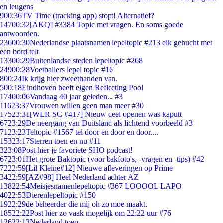
en leugens
9
00:36
TV Time (tracking app) stopt! Alternatief?
147
00:32
[AKQ] #3384 Topic met vragen. En soms goede
antwoorden.
236
00:30
Nederlandse plaatsnamen lepeltopic #213 elk gehucht met
een bord telt
133
00:29
Buitenlandse steden lepeltopic #268
249
00:28
Voetballers lepel topic #16
8
00:24
Ik krijg hier zweethanden van.
5
00:18
Eindhoven heeft eigen Reflecting Pool
174
00:06
Vandaag 40 jaar geleden... #3
116
23:37
Vrouwen willen geen man meer #30
175
23:31
[WLR SC #417] Nieuw deel openen was kaputt
67
23:29
De neergang van Duitsland als lichtend voorbeeld #3
71
23:23
Teltopic #1567 tel door en door en door....
153
23:17
Sterren toen en nu #11
3
23:08
Post hier je favoriete SHO podcast!
67
23:01
Het grote Baktopic (voor bakfoto's, -vragen en -tips) #42
72
22:59
[Lil Kleine#12] Nieuwe afleveringen op Prime
34
22:59
[AZ#98] Heel Nederland achter AZ
138
22:54
Meisjesnamenlepeltopic #367 LOOOOL LAPO
40
22:53
Dierenlepeltopic #150
19
22:29
de beheerder die mij oh zo moe maakt.
185
22:22
Post hier zo vaak mogelijk om 22:22 uur #76
126
22:13
Nederland toen