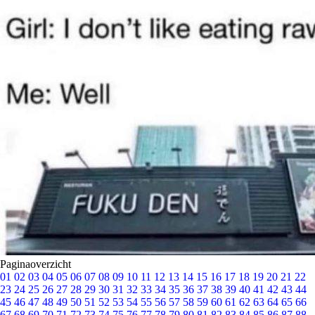
Paginaoverzicht
01
02
03
04
05
06
07
08
09
10
11
12
13
14
15
16
17
18
19
20
21
22
23
24
25
26
27
28
29
30
31
32
33
34
35
36
37
38
39
40
41
42
43
44
45
46
47
48
49
50
51
52
53
54
55
56
57
58
59
60
61
62
63
64
65
66
67
68
69
70
71
72
73
74
75
76
77
78
79
80
81
82
83
84
85
86
87
88