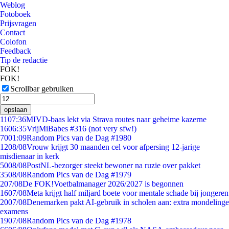
Weblog
Fotoboek
Prijsvragen
Contact
Colofon
Feedback
Tip de redactie
FOK!
FOK!
Scrollbar gebruiken
opslaan
11
07:36
MIVD-baas lekt via Strava routes naar geheime kazerne
16
06:35
VrijMiBabes #316 (not very sfw!)
70
01:09
Random Pics van de Dag #1980
12
08/08
Vrouw krijgt 30 maanden cel voor afpersing 12-jarige
misdienaar in kerk
50
08/08
PostNL-bezorger steekt bewoner na ruzie over pakket
35
08/08
Random Pics van de Dag #1979
2
07/08
De FOK!Voetbalmanager 2026/2027 is begonnen
16
07/08
Meta krijgt half miljard boete voor mentale schade bij jongeren
20
07/08
Denemarken pakt AI-gebruik in scholen aan: extra mondelinge
examens
19
07/08
Random Pics van de Dag #1978