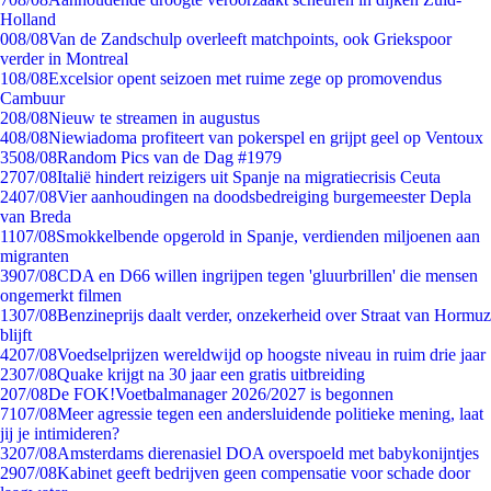
Holland
0
08/08
Van de Zandschulp overleeft matchpoints, ook Griekspoor
verder in Montreal
1
08/08
Excelsior opent seizoen met ruime zege op promovendus
Cambuur
2
08/08
Nieuw te streamen in augustus
4
08/08
Niewiadoma profiteert van pokerspel en grijpt geel op Ventoux
35
08/08
Random Pics van de Dag #1979
27
07/08
Italië hindert reizigers uit Spanje na migratiecrisis Ceuta
24
07/08
Vier aanhoudingen na doodsbedreiging burgemeester Depla
van Breda
11
07/08
Smokkelbende opgerold in Spanje, verdienden miljoenen aan
migranten
39
07/08
CDA en D66 willen ingrijpen tegen 'gluurbrillen' die mensen
ongemerkt filmen
13
07/08
Benzineprijs daalt verder, onzekerheid over Straat van Hormuz
blijft
42
07/08
Voedselprijzen wereldwijd op hoogste niveau in ruim drie jaar
23
07/08
Quake krijgt na 30 jaar een gratis uitbreiding
2
07/08
De FOK!Voetbalmanager 2026/2027 is begonnen
71
07/08
Meer agressie tegen een andersluidende politieke mening, laat
jij je intimideren?
32
07/08
Amsterdams dierenasiel DOA overspoeld met babykonijntjes
29
07/08
Kabinet geeft bedrijven geen compensatie voor schade door