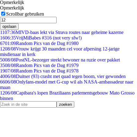
Opmerkelijk
Opmerkelijk
Scrollbar gebruiken
opslaan
11
07:36
MIVD-baas lekt via Strava routes naar geheime kazerne
16
06:35
VrijMiBabes #316 (not very sfw!)
67
01:09
Random Pics van de Dag #1980
12
08/08
Vrouw krijgt 30 maanden cel voor afpersing 12-jarige
misdienaar in kerk
50
08/08
PostNL-bezorger steekt bewoner na ruzie over pakket
35
08/08
Random Pics van de Dag #1979
19
07/08
Random Pics van de Dag #1978
40
06/08
Duitser (93) crasht met quad tegen boom, vier gewonden
66
06/08
Onlyfans-model met G-cup wil als NASA-ambassadeur naar
maan
12
06/08
Capibara's lopen Braziliaans parlementsgebouw Mato Grosso
binnen