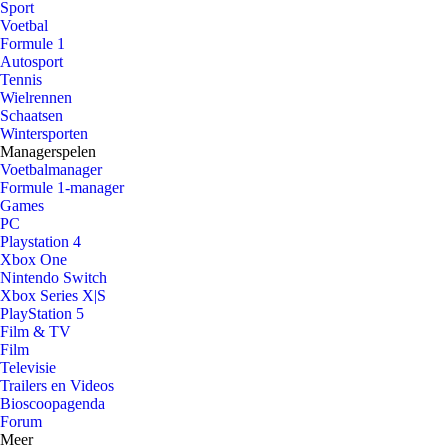
Sport
Voetbal
Formule 1
Autosport
Tennis
Wielrennen
Schaatsen
Wintersporten
Managerspelen
Voetbalmanager
Formule 1-manager
Games
PC
Playstation 4
Xbox One
Nintendo Switch
Xbox Series X|S
PlayStation 5
Film & TV
Film
Televisie
Trailers en Videos
Bioscoopagenda
Forum
Meer