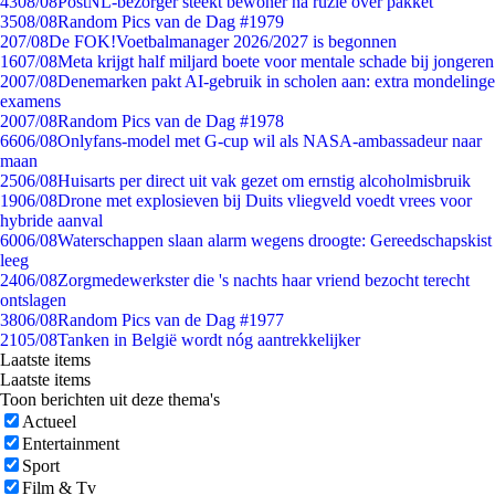
43
08/08
PostNL-bezorger steekt bewoner na ruzie over pakket
35
08/08
Random Pics van de Dag #1979
2
07/08
De FOK!Voetbalmanager 2026/2027 is begonnen
16
07/08
Meta krijgt half miljard boete voor mentale schade bij jongeren
20
07/08
Denemarken pakt AI-gebruik in scholen aan: extra mondelinge
examens
20
07/08
Random Pics van de Dag #1978
66
06/08
Onlyfans-model met G-cup wil als NASA-ambassadeur naar
maan
25
06/08
Huisarts per direct uit vak gezet om ernstig alcoholmisbruik
19
06/08
Drone met explosieven bij Duits vliegveld voedt vrees voor
hybride aanval
60
06/08
Waterschappen slaan alarm wegens droogte: Gereedschapskist
leeg
24
06/08
Zorgmedewerkster die 's nachts haar vriend bezocht terecht
ontslagen
38
06/08
Random Pics van de Dag #1977
21
05/08
Tanken in België wordt nóg aantrekkelijker
Laatste items
Laatste items
Toon berichten uit deze thema's
Actueel
Entertainment
Sport
Film & Tv