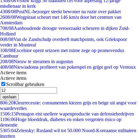
13
08/08
Vrouw krijgt 30 maanden cel voor afpersing 12-jarige
misdienaar in kerk
43
08/08
PostNL-bezorger steekt bewoner na ruzie over pakket
26
08/08
Wegpiraat scheurt met 146 km/u door het centrum van
Amsterdam
7
08/08
Aanhoudende droogte veroorzaakt scheuren in dijken Zuid-
Holland
0
08/08
Van de Zandschulp overleeft matchpoints, ook Griekspoor
verder in Montreal
1
08/08
Excelsior opent seizoen met ruime zege op promovendus
Cambuur
2
08/08
Nieuw te streamen in augustus
4
08/08
Niewiadoma profiteert van pokerspel en grijpt geel op Ventoux
Actieve items
Actieve items
Scrollbar gebruiken
opslaan
8
06:20
Kleurrecessie: consumenten kiezen grijs en beige uit angst voor
waardeverlies
15
06:15
Pentagon eist snellere wapenproductie van defensiebedrijven
11
06:06
Hoge bloeddruk, diabetes en roken vergroten risico op
dementie
53
05:04
Zelensky: Rusland wil tot 50.000 Noord-Koreaanse militairen
inzetten