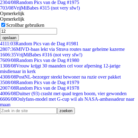
23
04/08
Random Pics van de Dag #1975
7
03/08
VrijMiBabes #315 (not very sfw!)
Opmerkelijk
Opmerkelijk
Scrollbar gebruiken
opslaan
41
11:03
Random Pics van de Dag #1981
28
07:36
MIVD-baas lekt via Strava routes naar geheime kazerne
16
06:35
VrijMiBabes #316 (not very sfw!)
76
09/08
Random Pics van de Dag #1980
13
08/08
Vrouw krijgt 30 maanden cel voor afpersing 12-jarige
misdienaar in kerk
43
08/08
PostNL-bezorger steekt bewoner na ruzie over pakket
35
08/08
Random Pics van de Dag #1979
20
07/08
Random Pics van de Dag #1978
40
06/08
Duitser (93) crasht met quad tegen boom, vier gewonden
66
06/08
Onlyfans-model met G-cup wil als NASA-ambassadeur naar
maan