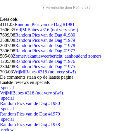
▼ Advertentie door Refinery89
Lees ook
41
11:03
Random Pics van de Dag #1981
16
06:35
VrijMiBabes #316 (not very sfw!)
76
09/08
Random Pics van de Dag #1980
35
08/08
Random Pics van de Dag #1979
20
07/08
Random Pics van de Dag #1978
38
06/08
Random Pics van de Dag #1977
5
05/08
Zomervakantieweerbericht: aanhoudend zomers
12
05/08
Random Pics van de Dag #1976
23
04/08
Random Pics van de Dag #1975
7
03/08
VrijMiBabes #315 (not very sfw!)
De comments staan op de laatste pagina
Laatste reviews en specials
special
VrijMiBabes #316 (not very sfw!)
special
Random Pics van de Dag #1980
special
Random Pics van de Dag #1979
special
Random Pics van de Dag #1978
review