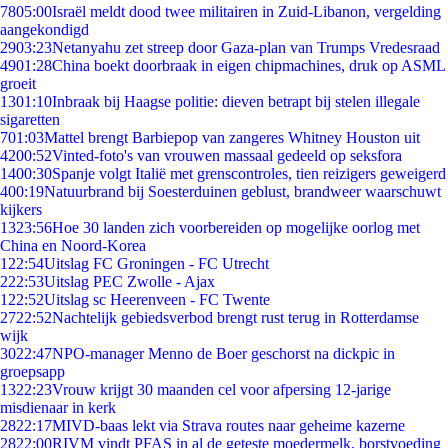
78
05:00
Israël meldt dood twee militairen in Zuid-Libanon, vergelding
aangekondigd
29
03:23
Netanyahu zet streep door Gaza-plan van Trumps Vredesraad
49
01:28
China boekt doorbraak in eigen chipmachines, druk op ASML
groeit
13
01:10
Inbraak bij Haagse politie: dieven betrapt bij stelen illegale
sigaretten
7
01:03
Mattel brengt Barbiepop van zangeres Whitney Houston uit
42
00:52
Vinted-foto's van vrouwen massaal gedeeld op seksfora
14
00:30
Spanje volgt Italië met grenscontroles, tien reizigers geweigerd
4
00:19
Natuurbrand bij Soesterduinen geblust, brandweer waarschuwt
kijkers
13
23:56
Hoe 30 landen zich voorbereiden op mogelijke oorlog met
China en Noord-Korea
1
22:54
Uitslag FC Groningen - FC Utrecht
2
22:53
Uitslag PEC Zwolle - Ajax
1
22:52
Uitslag sc Heerenveen - FC Twente
27
22:52
Nachtelijk gebiedsverbod brengt rust terug in Rotterdamse
wijk
30
22:47
NPO-manager Menno de Boer geschorst na dickpic in
groepsapp
13
22:23
Vrouw krijgt 30 maanden cel voor afpersing 12-jarige
misdienaar in kerk
28
22:17
MIVD-baas lekt via Strava routes naar geheime kazerne
28
22:00
RIVM vindt PFAS in al de geteste moedermelk, borstvoeding