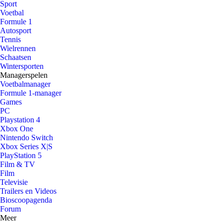
Sport
Voetbal
Formule 1
Autosport
Tennis
Wielrennen
Schaatsen
Wintersporten
Managerspelen
Voetbalmanager
Formule 1-manager
Games
PC
Playstation 4
Xbox One
Nintendo Switch
Xbox Series X|S
PlayStation 5
Film & TV
Film
Televisie
Trailers en Videos
Bioscoopagenda
Forum
Meer