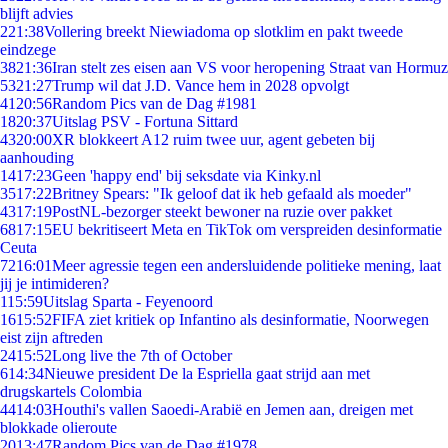
blijft advies
2
21:38
Vollering breekt Niewiadoma op slotklim en pakt tweede
eindzege
38
21:36
Iran stelt zes eisen aan VS voor heropening Straat van Hormuz
53
21:27
Trump wil dat J.D. Vance hem in 2028 opvolgt
41
20:56
Random Pics van de Dag #1981
18
20:37
Uitslag PSV - Fortuna Sittard
43
20:00
XR blokkeert A12 ruim twee uur, agent gebeten bij
aanhouding
14
17:23
Geen 'happy end' bij seksdate via Kinky.nl
35
17:22
Britney Spears: "Ik geloof dat ik heb gefaald als moeder"
43
17:19
PostNL-bezorger steekt bewoner na ruzie over pakket
68
17:15
EU bekritiseert Meta en TikTok om verspreiden desinformatie
Ceuta
72
16:01
Meer agressie tegen een andersluidende politieke mening, laat
jij je intimideren?
1
15:59
Uitslag Sparta - Feyenoord
16
15:52
FIFA ziet kritiek op Infantino als desinformatie, Noorwegen
eist zijn aftreden
24
15:52
Long live the 7th of October
6
14:34
Nieuwe president De la Espriella gaat strijd aan met
drugskartels Colombia
44
14:03
Houthi's vallen Saoedi-Arabië en Jemen aan, dreigen met
blokkade olieroute
20
13:47
Random Pics van de Dag #1978