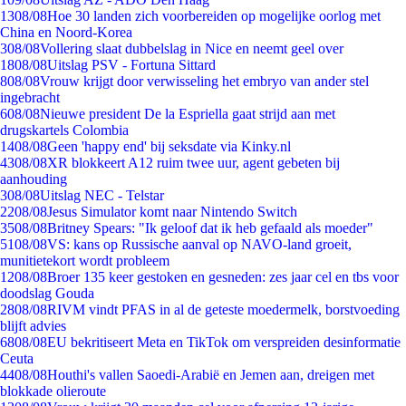
13
08/08
Hoe 30 landen zich voorbereiden op mogelijke oorlog met
China en Noord-Korea
3
08/08
Vollering slaat dubbelslag in Nice en neemt geel over
18
08/08
Uitslag PSV - Fortuna Sittard
8
08/08
Vrouw krijgt door verwisseling het embryo van ander stel
ingebracht
6
08/08
Nieuwe president De la Espriella gaat strijd aan met
drugskartels Colombia
14
08/08
Geen 'happy end' bij seksdate via Kinky.nl
43
08/08
XR blokkeert A12 ruim twee uur, agent gebeten bij
aanhouding
3
08/08
Uitslag NEC - Telstar
22
08/08
Jesus Simulator komt naar Nintendo Switch
35
08/08
Britney Spears: "Ik geloof dat ik heb gefaald als moeder"
51
08/08
VS: kans op Russische aanval op NAVO-land groeit,
munitietekort wordt probleem
12
08/08
Broer 135 keer gestoken en gesneden: zes jaar cel en tbs voor
doodslag Gouda
28
08/08
RIVM vindt PFAS in al de geteste moedermelk, borstvoeding
blijft advies
68
08/08
EU bekritiseert Meta en TikTok om verspreiden desinformatie
Ceuta
44
08/08
Houthi's vallen Saoedi-Arabië en Jemen aan, dreigen met
blokkade olieroute