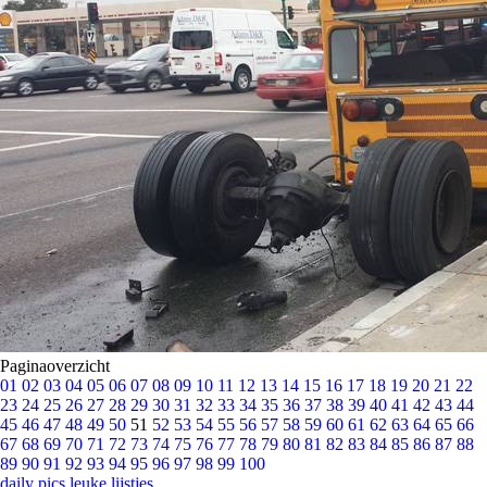
Paginaoverzicht
01
02
03
04
05
06
07
08
09
10
11
12
13
14
15
16
17
18
19
20
21
22
23
24
25
26
27
28
29
30
31
32
33
34
35
36
37
38
39
40
41
42
43
44
45
46
47
48
49
50
51
52
53
54
55
56
57
58
59
60
61
62
63
64
65
66
67
68
69
70
71
72
73
74
75
76
77
78
79
80
81
82
83
84
85
86
87
88
89
90
91
92
93
94
95
96
97
98
99
100
daily pics
leuke lijstjes