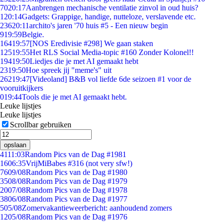
70
20:17
Aanbrengen mechanische ventilatie zinvol in oud huis?
1
20:14
Gadgets: Grappige, handige, nutteloze, verslavende etc.
236
20:11
archito's jaren '70 huis #5 - Een nieuw begin
9
19:59
Belgie.
164
19:57
[NOS Eredivisie #298] We gaan staken
125
19:55
Het RLS Social Media-topic #160 Zonder Kolonel!!
194
19:50
Liedjes die je met AI gemaakt hebt
23
19:50
Hoe spreek jij "meme's" uit
262
19:47
[Videoland] B&B vol liefde 6de seizoen #1 voor de
vooruitkijkers
0
19:44
Tools die je met AI gemaakt hebt.
Leuke lijstjes
Leuke lijstjes
Scrollbar gebruiken
opslaan
41
11:03
Random Pics van de Dag #1981
16
06:35
VrijMiBabes #316 (not very sfw!)
76
09/08
Random Pics van de Dag #1980
35
08/08
Random Pics van de Dag #1979
20
07/08
Random Pics van de Dag #1978
38
06/08
Random Pics van de Dag #1977
5
05/08
Zomervakantieweerbericht: aanhoudend zomers
12
05/08
Random Pics van de Dag #1976