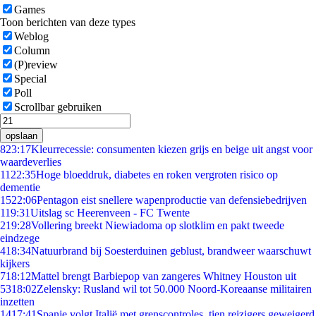
Games
Toon berichten van deze types
Weblog
Column
(P)review
Special
Poll
Scrollbar gebruiken
opslaan
8
23:17
Kleurrecessie: consumenten kiezen grijs en beige uit angst voor
waardeverlies
11
22:35
Hoge bloeddruk, diabetes en roken vergroten risico op
dementie
15
22:06
Pentagon eist snellere wapenproductie van defensiebedrijven
1
19:31
Uitslag sc Heerenveen - FC Twente
2
19:28
Vollering breekt Niewiadoma op slotklim en pakt tweede
eindzege
4
18:34
Natuurbrand bij Soesterduinen geblust, brandweer waarschuwt
kijkers
7
18:12
Mattel brengt Barbiepop van zangeres Whitney Houston uit
53
18:02
Zelensky: Rusland wil tot 50.000 Noord-Koreaanse militairen
inzetten
14
17:41
Spanje volgt Italië met grenscontroles, tien reizigers geweigerd