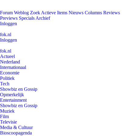
Forum
Weblog
Zoek
Actieve Items
Nieuws
Columns
Reviews
Previews
Specials
Archief
Inloggen
fok.nl
Inloggen
fok.nl
Actueel
Nederland
Internationaal
Economie
Politiek
Tech
Showbiz en Gossip
Opmerkelijk
Entertainment
Showbiz en Gossip
Muziek
Film
Televisie
Media & Cultuur
Bioscoopagenda