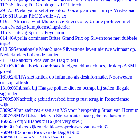
1
17:36
Uitslag FC Groningen - FC Utrecht
29
17:30
Netanyahu zet streep door Gaza-plan van Trumps Vredesraad
2
16:51
Uitslag PEC Zwolle - Ajax
0
16:11
Almansa wint Moto3-race Silverstone, Uriarte profiteert niet
van afwezige kampioenschapsleider
1
15:31
Uitslag Sparta - Feyenoord
0
14:46
Aprilia domineert Britse Grand Prix op Silverstone met dubbele
top-3
0
13:59
Sensationele Moto2-race Silverstone levert nieuwe winnaar op,
Nederlanders buiten de punten
41
11:03
Random Pics van de Dag #1981
49
10:39
China boekt doorbraak in eigen chipmachines, druk op ASML
groeit
16
10:24
FIFA ziet kritiek op Infantino als desinformatie, Noorwegen
eist zijn aftreden
13
10:03
Inbraak bij Haagse politie: dieven betrapt bij stelen illegale
sigaretten
27
09:50
Nachtelijk gebiedsverbod brengt rust terug in Rotterdamse
wijk
38
09:39
Iran stelt zes eisen aan VS voor heropening Straat van Hormuz
28
07:36
MIVD-baas lekt via Strava routes naar geheime kazerne
16
06:35
VrijMiBabes #316 (not very sfw!)
6
06:30
Trailers kijken: de bioscoopreleases van week 32
76
09/08
Random Pics van de Dag #1980
1
09/08
Uitslag AZ - ADO Den Haag