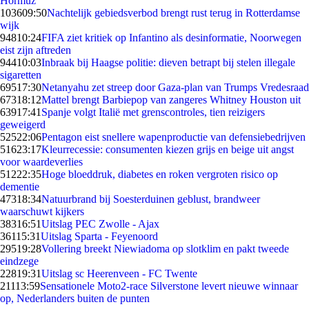
Hormuz
1036
09:50
Nachtelijk gebiedsverbod brengt rust terug in Rotterdamse
wijk
948
10:24
FIFA ziet kritiek op Infantino als desinformatie, Noorwegen
eist zijn aftreden
944
10:03
Inbraak bij Haagse politie: dieven betrapt bij stelen illegale
sigaretten
695
17:30
Netanyahu zet streep door Gaza-plan van Trumps Vredesraad
673
18:12
Mattel brengt Barbiepop van zangeres Whitney Houston uit
639
17:41
Spanje volgt Italië met grenscontroles, tien reizigers
geweigerd
525
22:06
Pentagon eist snellere wapenproductie van defensiebedrijven
516
23:17
Kleurrecessie: consumenten kiezen grijs en beige uit angst
voor waardeverlies
512
22:35
Hoge bloeddruk, diabetes en roken vergroten risico op
dementie
473
18:34
Natuurbrand bij Soesterduinen geblust, brandweer
waarschuwt kijkers
383
16:51
Uitslag PEC Zwolle - Ajax
361
15:31
Uitslag Sparta - Feyenoord
295
19:28
Vollering breekt Niewiadoma op slotklim en pakt tweede
eindzege
228
19:31
Uitslag sc Heerenveen - FC Twente
211
13:59
Sensationele Moto2-race Silverstone levert nieuwe winnaar
op, Nederlanders buiten de punten