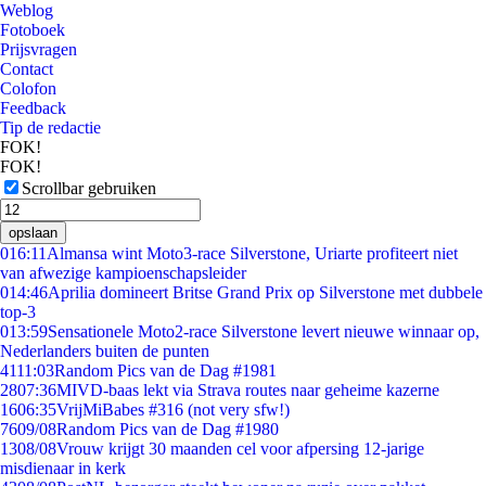
Weblog
Fotoboek
Prijsvragen
Contact
Colofon
Feedback
Tip de redactie
FOK!
FOK!
Scrollbar gebruiken
opslaan
0
16:11
Almansa wint Moto3-race Silverstone, Uriarte profiteert niet
van afwezige kampioenschapsleider
0
14:46
Aprilia domineert Britse Grand Prix op Silverstone met dubbele
top-3
0
13:59
Sensationele Moto2-race Silverstone levert nieuwe winnaar op,
Nederlanders buiten de punten
41
11:03
Random Pics van de Dag #1981
28
07:36
MIVD-baas lekt via Strava routes naar geheime kazerne
16
06:35
VrijMiBabes #316 (not very sfw!)
76
09/08
Random Pics van de Dag #1980
13
08/08
Vrouw krijgt 30 maanden cel voor afpersing 12-jarige
misdienaar in kerk