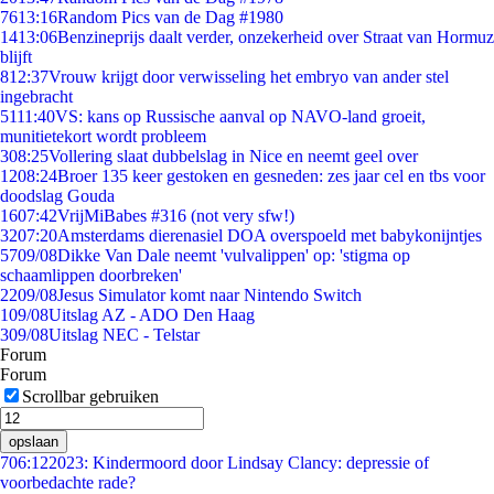
76
13:16
Random Pics van de Dag #1980
14
13:06
Benzineprijs daalt verder, onzekerheid over Straat van Hormuz
blijft
8
12:37
Vrouw krijgt door verwisseling het embryo van ander stel
ingebracht
51
11:40
VS: kans op Russische aanval op NAVO-land groeit,
munitietekort wordt probleem
3
08:25
Vollering slaat dubbelslag in Nice en neemt geel over
12
08:24
Broer 135 keer gestoken en gesneden: zes jaar cel en tbs voor
doodslag Gouda
16
07:42
VrijMiBabes #316 (not very sfw!)
32
07:20
Amsterdams dierenasiel DOA overspoeld met babykonijntjes
57
09/08
Dikke Van Dale neemt 'vulvalippen' op: 'stigma op
schaamlippen doorbreken'
22
09/08
Jesus Simulator komt naar Nintendo Switch
1
09/08
Uitslag AZ - ADO Den Haag
3
09/08
Uitslag NEC - Telstar
Forum
Forum
Scrollbar gebruiken
opslaan
7
06:12
2023: Kindermoord door Lindsay Clancy: depressie of
voorbedachte rade?