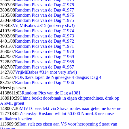
20
07/08
Random Pics van de Dag #1978
38
06/08
Random Pics van de Dag #1977
12
05/08
Random Pics van de Dag #1976
23
04/08
Random Pics van de Dag #1975
7
03/08
VrijMiBabes #315 (not very sfw!)
41
03/08
Random Pics van de Dag #1974
30
02/08
Random Pics van de Dag #1973
44
01/08
Random Pics van de Dag #1972
49
31/07
Random Pics van de Dag #1971
36
30/07
Random Pics van de Dag #1970
44
29/07
Random Pics van de Dag #1969
32
28/07
Random Pics van de Dag #1968
40
27/07
Random Pics van de Dag #1967
14
27/07
VrijMiBabes #314 (not very sfw!)
15
25/07
FOK!kers lopen de Nijmeegse 4-daagse: Dag 4
83
25/07
Random Pics van de Dag #1966
Meest gelezen
41386
11:03
Random Pics van de Dag #1981
1889
10:39
China boekt doorbraak in eigen chipmachines, druk op
ASML groeit
1480
07:36
MIVD-baas lekt via Strava routes naar geheime kazerne
1277
18:02
Zelensky: Rusland wil tot 50.000 Noord-Koreaanse
militairen inzetten
1136
09:39
Iran stelt zes eisen aan VS voor heropening Straat van