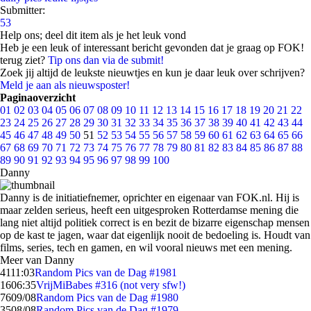
Submitter:
53
Help ons; deel dit item als je het leuk vond
Heb je een leuk of interessant bericht gevonden dat je graag op FOK!
terug ziet?
Tip ons dan via de submit!
Zoek jij altijd de leukste nieuwtjes en kun je daar leuk over schrijven?
Meld je aan als nieuwsposter!
Paginaoverzicht
01
02
03
04
05
06
07
08
09
10
11
12
13
14
15
16
17
18
19
20
21
22
23
24
25
26
27
28
29
30
31
32
33
34
35
36
37
38
39
40
41
42
43
44
45
46
47
48
49
50
51
52
53
54
55
56
57
58
59
60
61
62
63
64
65
66
67
68
69
70
71
72
73
74
75
76
77
78
79
80
81
82
83
84
85
86
87
88
89
90
91
92
93
94
95
96
97
98
99
100
Danny
Danny is de initiatiefnemer, oprichter en eigenaar van FOK.nl. Hij is
maar zelden serieus, heeft een uitgesproken Rotterdamse mening die
lang niet altijd politiek correct is en bezit de bizarre eigenschap mensen
op de kast te jagen, waar dat eigenlijk nooit de bedoeling is. Houdt van
films, series, tech en gamen, en wil vooral nieuws met een mening.
Meer van Danny
41
11:03
Random Pics van de Dag #1981
16
06:35
VrijMiBabes #316 (not very sfw!)
76
09/08
Random Pics van de Dag #1980
35
08/08
Random Pics van de Dag #1979