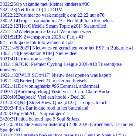
33
22:25
Op vakantie met (kleine) kinderen #30
53
22:23
[Netflix #210] TUDUM
186
22:22
Post hier zo vaak mogelijk om 22:22 uur #76
280
22:14
Tropisch aquarium #73 - Het blijft toch kriebelen.
126
22:12
[Het Officiële Steam Topic #201] Steamrolled
275
21:52
Wielerprono 2026 #1 We mogen weer
10
21:52
EK Zwemsporten 2026 te Parijs #1
8
21:51
Ik ga de fok-toto winnen dit jaar
172
21:45
[2027] Nieuwtjes en geruchten voor het ESF in Bulgarije #1
186
21:43
[PlayStation #184] Nieuw deel
19
21:41
Ik rook nog steeds
183
21:39
FOK! Premier Cycling League 2026 #10 Tussentijdse
transfers
192
21:32
[WLR SC #417] Nieuw deel openen was kaputt
109
21:30
[Breien] Deel 21, met zomerbreisels
156
21:11
De woningmarkt #96 Eenmaal, andermaal
19
20:57
[Boekbespreking] Yesteryear - Caro Claire Burke
16
20:40
[Dagboek] Veel aan hoofd - Deel 28
213
20:37
[NL] Street View Quiz [#122] - Loogisch toch
39
20:34
Prijs Bar le duc rood in het buitenland
4
20:33
Bij Edit ALT-S opvangen?
24
20:31
Petitie behoud npo 5 Soul & Jazz
281
20:28
Totale zonsverduistering 12-08-2026 (Groenland, IJsland en
Spanje) #1
232
20:23
Migranten breken door grens naar Ceuta in Spanje,l #10