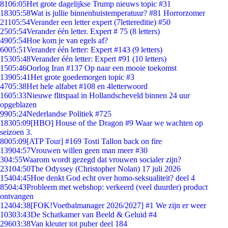
81
06:05
Het grote dagelijkse Trump nieuws topic #31
183
05:58
Wat is jullie binnenhuistemperatuur? #81 Horrorzomer
211
05:54
Verander een letter expert (7lettereditie) #50
25
05:54
Verander één letter. Expert # 75 (8 letters)
49
05:54
Hoe kom je van egels af?
60
05:51
Verander één letter: Expert #143 (9 letters)
153
05:48
Verander één letter: Expert #91 (10 letters)
15
05:46
Oorlog Iran #137 Op naar een mooie toekomst
139
05:41
Het grote goedemorgen topic #3
47
05:38
Het hele alfabet #108 en 4letterwoord
16
05:33
Nieuwe flitspaal in Hollandscheveld binnen 24 uur
opgeblazen
99
05:24
Nederlandse Politiek #725
183
05:09
[HBO] House of the Dragon #9 Waar we wachten op
seizoen 3.
80
05:09
[ATP Tour] #169 Tosti Tallon back on fire
139
04:57
Vrouwen willen geen man meer #30
3
04:55
Waarom wordt gezegd dat vrouwen socialer zijn?
231
04:50
The Odyssey (Christopher Nolan) 17 juli 2026
154
04:45
Hoe denkt God echt over homo-seksualiteit? deel 4
85
04:43
Probleem met webshop: verkeerd (veel duurder) product
ontvangen
124
04:38
[FOK!Voetbalmanager 2026/2027] #1 We zijn er weer
103
03:43
De Schatkamer van Beeld & Geluid #4
296
03:38
Van kleuter tot puber deel 184