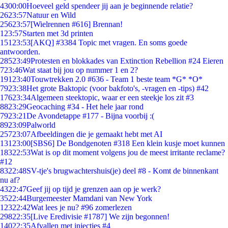
43
00:00
Hoeveel geld spendeer jij aan je beginnende relatie?
26
23:57
Natuur en Wild
256
23:57
[Wielrennen #616] Brennan!
1
23:57
Starten met 3d printen
151
23:53
[AKQ] #3384 Topic met vragen. En soms goede
antwoorden.
285
23:49
Protesten en blokkades van Extinction Rebellion #24 Eieren
7
23:46
Wat staat bij jou op nummer 1 en 2?
191
23:40
Touwtrekken 2.0 #636 - Team 1 beste team *G* *O*
79
23:38
Het grote Baktopic (voor bakfoto's, -vragen en -tips) #42
176
23:34
Algemeen steektopic, waar er een steekje los zit #3
88
23:29
Geocaching #34 - Het hele jaar rond
79
23:21
De Avondetappe #177 - Bijna voorbij :(
89
23:09
Palworld
257
23:07
Afbeeldingen die je gemaakt hebt met AI
131
23:00
[SBS6] De Bondgenoten #318 Een klein kusje moet kunnen
183
22:53
Wat is op dit moment volgens jou de meest irritante reclame?
#12
83
22:48
SV-tje's brugwachtershuis(je) deel #8 - Komt de binnenkant
nu af?
43
22:47
Geef jij op tijd je grenzen aan op je werk?
35
22:44
Burgemeester Mamdani van New York
123
22:42
Wat lees je nu? #96 zomerlezen
298
22:35
[Live Eredivisie #1787] We zijn begonnen!
140
22:35
Afvallen met injecties #4