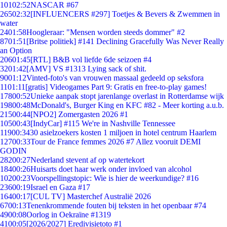
101
02:52
NASCAR #67
265
02:32
[INFLUENCERS #297] Toetjes & Bevers & Zwemmen in
water
24
01:58
Hoogleraar: "Mensen worden steeds dommer" #2
87
01:51
[Britse politiek] #141 Declining Gracefully Was Never Really
an Option
206
01:45
[RTL] B&B vol liefde 6de seizoen #4
32
01:42
[AMV] VS #1313 Lying sack of shit.
90
01:12
Vinted-foto's van vrouwen massaal gedeeld op seksfora
11
01:11
[gratis] Videogames Part 9: Gratis en free-to-play games!
178
00:52
Unieke aanpak stopt jarenlange overlast in Rotterdamse wijk
198
00:48
McDonald's, Burger King en KFC #82 - Meer korting a.u.b.
215
00:44
[NPO2] Zomergasten 2026 #1
105
00:43
[IndyCar] #115 We're in Nashville Tennessee
119
00:34
30 asielzoekers kosten 1 miljoen in hotel centrum Haarlem
127
00:33
Tour de France femmes 2026 #7 Allez vooruit DEMI
GODIN
282
00:27
Nederland stevent af op watertekort
184
00:26
Huisarts doet haar werk onder invloed van alcohol
102
00:23
Voorspellingstopic: Wie is hier de weerkundige? #16
236
00:19
Israel en Gaza #17
164
00:17
[CUL TV] Masterchef Australië 2026
67
00:13
Tenenkrommende fouten bij teksten in het openbaar #74
49
00:08
Oorlog in Oekraïne #1319
41
00:05
[2026/2027] Eredivisietoto #1