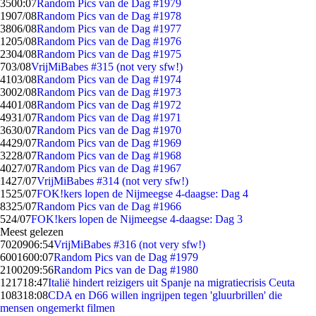
35
00:07
Random Pics van de Dag #1979
19
07/08
Random Pics van de Dag #1978
38
06/08
Random Pics van de Dag #1977
12
05/08
Random Pics van de Dag #1976
23
04/08
Random Pics van de Dag #1975
7
03/08
VrijMiBabes #315 (not very sfw!)
41
03/08
Random Pics van de Dag #1974
30
02/08
Random Pics van de Dag #1973
44
01/08
Random Pics van de Dag #1972
49
31/07
Random Pics van de Dag #1971
36
30/07
Random Pics van de Dag #1970
44
29/07
Random Pics van de Dag #1969
32
28/07
Random Pics van de Dag #1968
40
27/07
Random Pics van de Dag #1967
14
27/07
VrijMiBabes #314 (not very sfw!)
15
25/07
FOK!kers lopen de Nijmeegse 4-daagse: Dag 4
83
25/07
Random Pics van de Dag #1966
5
24/07
FOK!kers lopen de Nijmeegse 4-daagse: Dag 3
Meest gelezen
70209
06:54
VrijMiBabes #316 (not very sfw!)
60016
00:07
Random Pics van de Dag #1979
21002
09:56
Random Pics van de Dag #1980
1217
18:47
Italië hindert reizigers uit Spanje na migratiecrisis Ceuta
1083
18:08
CDA en D66 willen ingrijpen tegen 'gluurbrillen' die
mensen ongemerkt filmen