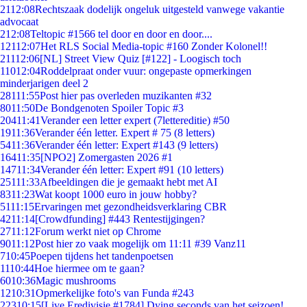
21
12:08
Rechtszaak dodelijk ongeluk uitgesteld vanwege vakantie
advocaat
2
12:08
Teltopic #1566 tel door en door en door....
121
12:07
Het RLS Social Media-topic #160 Zonder Kolonel!!
211
12:06
[NL] Street View Quiz [#122] - Loogisch toch
110
12:04
Roddelpraat onder vuur: ongepaste opmerkingen
minderjarigen deel 2
281
11:55
Post hier pas overleden muzikanten #32
80
11:50
De Bondgenoten Spoiler Topic #3
204
11:41
Verander een letter expert (7lettereditie) #50
19
11:36
Verander één letter. Expert # 75 (8 letters)
54
11:36
Verander één letter: Expert #143 (9 letters)
164
11:35
[NPO2] Zomergasten 2026 #1
147
11:34
Verander één letter: Expert #91 (10 letters)
251
11:33
Afbeeldingen die je gemaakt hebt met AI
83
11:23
Wat koopt 1000 euro in jouw hobby?
51
11:15
Ervaringen met gezondheidsverklaring CBR
42
11:14
[Crowdfunding] #443 Rentestijgingen?
27
11:12
Forum werkt niet op Chrome
90
11:12
Post hier zo vaak mogelijk om 11:11 #39 Vanz11
7
10:45
Poepen tijdens het tandenpoetsen
11
10:44
Hoe hiermee om te gaan?
60
10:36
Magic mushrooms
12
10:31
Opmerkelijke foto's van Funda #243
223
10:15
[Live Eredivisie #1784] Dying seconds van het seizoen!