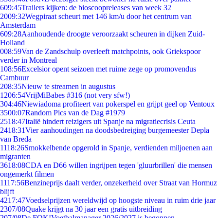
6
09:45
Trailers kijken: de bioscoopreleases van week 32
20
09:32
Wegpiraat scheurt met 146 km/u door het centrum van
Amsterdam
6
09:28
Aanhoudende droogte veroorzaakt scheuren in dijken Zuid-
Holland
0
08:59
Van de Zandschulp overleeft matchpoints, ook Griekspoor
verder in Montreal
1
08:56
Excelsior opent seizoen met ruime zege op promovendus
Cambuur
2
08:35
Nieuw te streamen in augustus
12
06:54
VrijMiBabes #316 (not very sfw!)
3
04:46
Niewiadoma profiteert van pokerspel en grijpt geel op Ventoux
35
00:07
Random Pics van de Dag #1979
25
18:47
Italië hindert reizigers uit Spanje na migratiecrisis Ceuta
24
18:31
Vier aanhoudingen na doodsbedreiging burgemeester Depla
van Breda
11
18:26
Smokkelbende opgerold in Spanje, verdienden miljoenen aan
migranten
36
18:08
CDA en D66 willen ingrijpen tegen 'gluurbrillen' die mensen
ongemerkt filmen
11
17:56
Benzineprijs daalt verder, onzekerheid over Straat van Hormuz
blijft
42
17:47
Voedselprijzen wereldwijd op hoogste niveau in ruim drie jaar
23
07/08
Quake krijgt na 30 jaar een gratis uitbreiding
2
07/08
De FOK!Voetbalmanager 2026/2027 is begonnen