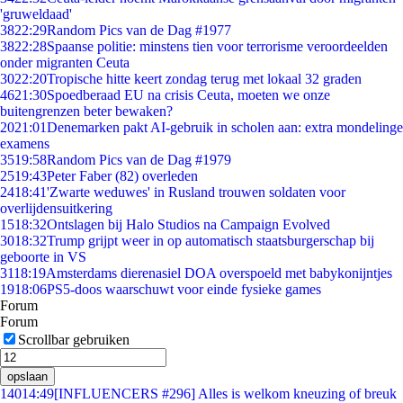
'gruweldaad'
38
22:29
Random Pics van de Dag #1977
38
22:28
Spaanse politie: minstens tien voor terrorisme veroordeelden
onder migranten Ceuta
30
22:20
Tropische hitte keert zondag terug met lokaal 32 graden
46
21:30
Spoedberaad EU na crisis Ceuta, moeten we onze
buitengrenzen beter bewaken?
20
21:01
Denemarken pakt AI-gebruik in scholen aan: extra mondelinge
examens
35
19:58
Random Pics van de Dag #1979
25
19:43
Peter Faber (82) overleden
24
18:41
'Zwarte weduwes' in Rusland trouwen soldaten voor
overlijdensuitkering
15
18:32
Ontslagen bij Halo Studios na Campaign Evolved
30
18:32
Trump grijpt weer in op automatisch staatsburgerschap bij
geboorte in VS
31
18:19
Amsterdams dierenasiel DOA overspoeld met babykonijntjes
19
18:06
PS5-doos waarschuwt voor einde fysieke games
Forum
Forum
Scrollbar gebruiken
opslaan
140
14:49
[INFLUENCERS #296] Alles is welkom kneuzing of breuk