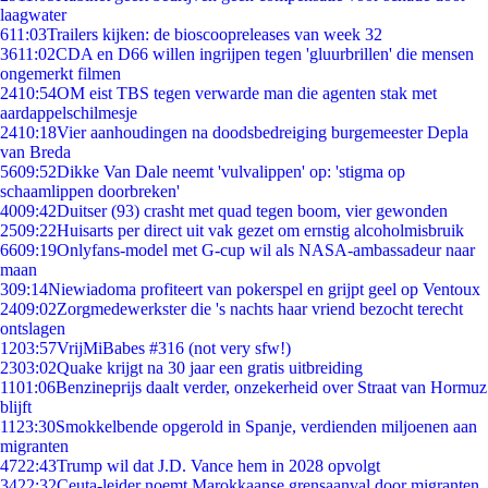
laagwater
6
11:03
Trailers kijken: de bioscoopreleases van week 32
36
11:02
CDA en D66 willen ingrijpen tegen 'gluurbrillen' die mensen
ongemerkt filmen
24
10:54
OM eist TBS tegen verwarde man die agenten stak met
aardappelschilmesje
24
10:18
Vier aanhoudingen na doodsbedreiging burgemeester Depla
van Breda
56
09:52
Dikke Van Dale neemt 'vulvalippen' op: 'stigma op
schaamlippen doorbreken'
40
09:42
Duitser (93) crasht met quad tegen boom, vier gewonden
25
09:22
Huisarts per direct uit vak gezet om ernstig alcoholmisbruik
66
09:19
Onlyfans-model met G-cup wil als NASA-ambassadeur naar
maan
3
09:14
Niewiadoma profiteert van pokerspel en grijpt geel op Ventoux
24
09:02
Zorgmedewerkster die 's nachts haar vriend bezocht terecht
ontslagen
12
03:57
VrijMiBabes #316 (not very sfw!)
23
03:02
Quake krijgt na 30 jaar een gratis uitbreiding
11
01:06
Benzineprijs daalt verder, onzekerheid over Straat van Hormuz
blijft
11
23:30
Smokkelbende opgerold in Spanje, verdienden miljoenen aan
migranten
47
22:43
Trump wil dat J.D. Vance hem in 2028 opvolgt
34
22:32
Ceuta-leider noemt Marokkaanse grensaanval door migranten