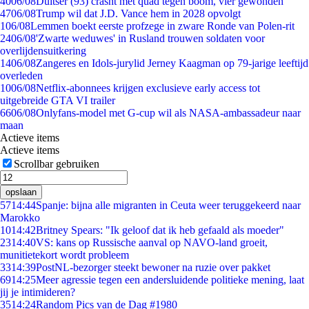
40
06/08
Duitser (93) crasht met quad tegen boom, vier gewonden
47
06/08
Trump wil dat J.D. Vance hem in 2028 opvolgt
1
06/08
Lemmen boekt eerste profzege in zware Ronde van Polen-rit
24
06/08
'Zwarte weduwes' in Rusland trouwen soldaten voor
overlijdensuitkering
14
06/08
Zangeres en Idols-jurylid Jerney Kaagman op 79-jarige leeftijd
overleden
10
06/08
Netflix-abonnees krijgen exclusieve early access tot
uitgebreide GTA VI trailer
66
06/08
Onlyfans-model met G-cup wil als NASA-ambassadeur naar
maan
Actieve items
Actieve items
Scrollbar gebruiken
opslaan
57
14:44
Spanje: bijna alle migranten in Ceuta weer teruggekeerd naar
Marokko
10
14:42
Britney Spears: "Ik geloof dat ik heb gefaald als moeder"
23
14:40
VS: kans op Russische aanval op NAVO-land groeit,
munitietekort wordt probleem
33
14:39
PostNL-bezorger steekt bewoner na ruzie over pakket
69
14:25
Meer agressie tegen een andersluidende politieke mening, laat
jij je intimideren?
35
14:24
Random Pics van de Dag #1980