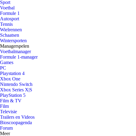
Sport
Voetbal
Formule 1
Autosport
Tennis
Wielrennen
Schaatsen
Wintersporten
Managerspelen
Voetbalmanager
Formule 1-manager
Games
PC
Playstation 4
Xbox One
Nintendo Switch
Xbox Series X|S
PlayStation 5
Film & TV
Film
Televisie
Trailers en Videos
Bioscoopagenda
Forum
Meer