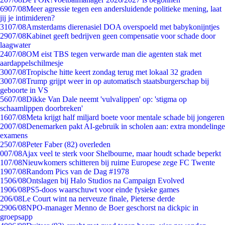
69
07/08
Meer agressie tegen een andersluidende politieke mening, laat
jij je intimideren?
31
07/08
Amsterdams dierenasiel DOA overspoeld met babykonijntjes
29
07/08
Kabinet geeft bedrijven geen compensatie voor schade door
laagwater
24
07/08
OM eist TBS tegen verwarde man die agenten stak met
aardappelschilmesje
30
07/08
Tropische hitte keert zondag terug met lokaal 32 graden
30
07/08
Trump grijpt weer in op automatisch staatsburgerschap bij
geboorte in VS
56
07/08
Dikke Van Dale neemt 'vulvalippen' op: 'stigma op
schaamlippen doorbreken'
16
07/08
Meta krijgt half miljard boete voor mentale schade bij jongeren
20
07/08
Denemarken pakt AI-gebruik in scholen aan: extra mondelinge
examens
25
07/08
Peter Faber (82) overleden
0
07/08
Ajax veel te sterk voor Shelbourne, maar houdt schade beperkt
1
07/08
Nieuwkomers schitteren bij ruime Europese zege FC Twente
19
07/08
Random Pics van de Dag #1978
15
06/08
Ontslagen bij Halo Studios na Campaign Evolved
19
06/08
PS5-doos waarschuwt voor einde fysieke games
2
06/08
Le Court wint na nerveuze finale, Pieterse derde
29
06/08
NPO-manager Menno de Boer geschorst na dickpic in
groepsapp