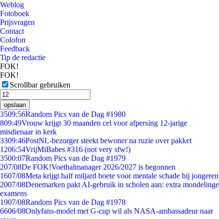
Weblog
Fotoboek
Prijsvragen
Contact
Colofon
Feedback
Tip de redactie
FOK!
FOK!
Scrollbar gebruiken
opslaan
35
09:56
Random Pics van de Dag #1980
8
09:49
Vrouw krijgt 30 maanden cel voor afpersing 12-jarige
misdienaar in kerk
33
09:46
PostNL-bezorger steekt bewoner na ruzie over pakket
12
06:54
VrijMiBabes #316 (not very sfw!)
35
00:07
Random Pics van de Dag #1979
2
07/08
De FOK!Voetbalmanager 2026/2027 is begonnen
16
07/08
Meta krijgt half miljard boete voor mentale schade bij jongeren
20
07/08
Denemarken pakt AI-gebruik in scholen aan: extra mondelinge
examens
19
07/08
Random Pics van de Dag #1978
66
06/08
Onlyfans-model met G-cup wil als NASA-ambassadeur naar