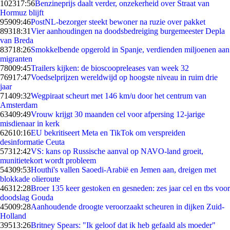
1023
17:56
Benzineprijs daalt verder, onzekerheid over Straat van
Hormuz blijft
959
09:46
PostNL-bezorger steekt bewoner na ruzie over pakket
893
18:31
Vier aanhoudingen na doodsbedreiging burgemeester Depla
van Breda
837
18:26
Smokkelbende opgerold in Spanje, verdienden miljoenen aan
migranten
780
09:45
Trailers kijken: de bioscoopreleases van week 32
769
17:47
Voedselprijzen wereldwijd op hoogste niveau in ruim drie
jaar
714
09:32
Wegpiraat scheurt met 146 km/u door het centrum van
Amsterdam
634
09:49
Vrouw krijgt 30 maanden cel voor afpersing 12-jarige
misdienaar in kerk
626
10:16
EU bekritiseert Meta en TikTok om verspreiden
desinformatie Ceuta
573
12:42
VS: kans op Russische aanval op NAVO-land groeit,
munitietekort wordt probleem
543
09:53
Houthi's vallen Saoedi-Arabië en Jemen aan, dreigen met
blokkade olieroute
463
12:28
Broer 135 keer gestoken en gesneden: zes jaar cel en tbs voor
doodslag Gouda
450
09:28
Aanhoudende droogte veroorzaakt scheuren in dijken Zuid-
Holland
395
13:26
Britney Spears: "Ik geloof dat ik heb gefaald als moeder"