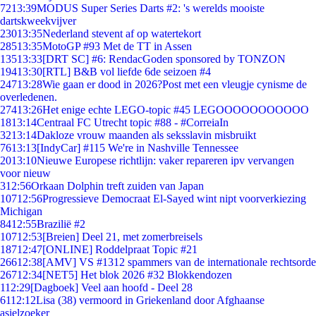
72
13:39
MODUS Super Series Darts #2: 's werelds mooiste
dartskweekvijver
230
13:35
Nederland stevent af op watertekort
285
13:35
MotoGP #93 Met de TT in Assen
135
13:33
[DRT SC] #6: RendacGoden sponsored by TONZON
194
13:30
[RTL] B&B vol liefde 6de seizoen #4
247
13:28
Wie gaan er dood in 2026?Post met een vleugje cynisme de
overledenen.
274
13:26
Het enige echte LEGO-topic #45 LEGOOOOOOOOOOO
18
13:14
Centraal FC Utrecht topic #88 - #CorreiaIn
32
13:14
Dakloze vrouw maanden als seksslavin misbruikt
76
13:13
[IndyCar] #115 We're in Nashville Tennessee
20
13:10
Nieuwe Europese richtlijn: vaker repareren ipv vervangen
voor nieuw
3
12:56
Orkaan Dolphin treft zuiden van Japan
107
12:56
Progressieve Democraat El-Sayed wint nipt voorverkiezing
Michigan
84
12:55
Brazilië #2
107
12:53
[Breien] Deel 21, met zomerbreisels
187
12:47
[ONLINE] Roddelpraat Topic #21
266
12:38
[AMV] VS #1312 spammers van de internationale rechtsorde
267
12:34
[NET5] Het blok 2026 #32 Blokkendozen
1
12:29
[Dagboek] Veel aan hoofd - Deel 28
61
12:12
Lisa (38) vermoord in Griekenland door Afghaanse
asielzoeker