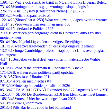
139
14:27
Wat je ook stemt, je krijgt in NL altijd Links Liberaal Beleid.
73
14:26
Woningtekort: dus ga je woningen slopen, logisch
226
14:26
The Odyssey (Christopher Nolan) 17 juli 2026
80
14:25
Vuelta a España 2026 #1
122
14:23
[ShowChat #1259] Waar we gezellig klagen over de warmte
110
14:23
Vrouwen willen geen man meer #30
86
14:21
Nederlandse Politiek #725
21
14:19
Weer een parkeergarage dicht in Dordrecht, auto's zo snel
mogelijk weg
50
14:19
Jezelf gelukkig voelen als vrijgezelle vijftiger
19
14:19
Twee zwaargewonden bij eenzijdig ongeval Zeeland.
132
14:18
Jonge Cambridge professor stapt op na claims over plagiaat
en leugens
41
14:18
Bezoeker verliest deel van vinger in waterattractie Walibi
Holland
59
14:08
Covid19 the aftermath #17 bananenmilkshake
17
14:08
Ik wil een eigen politieke partij oprichten
218
13:57
Russia vs Ukraine #91
97
13:54
Afvallen met injecties #4
19
13:50
Winter op het zuidelijk halfrond 2026
85
13:47
GTA VI #12 GTA VI Extended look 27 Augustus Netflix/YT
125
13:44
[SBS6] De Bondgenoten #318 Een klein kusje moet kunnen
168
13:43
Voorspel hier het warmtegetal van 2026
54
13:43
Eeuwig voortleven
29
13:41
Prijs Bar le duc rood in het buitenland