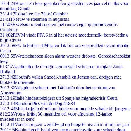
10
14:23
Broer 135 keer gestoken en gesneden: zes jaar cel en tbs voor
doodslag Gouda
23
14:17
Long live the 7th of October
2
14:11
Nieuw te streamen in augustus
1
14:08
Excelsior opent seizoen met ruime zege op promovendus
Cambuur
3
14:02
RIVM vindt PFAS in al het geteste moedermelk, borstvoeding
blijft advies
39
13:58
EU bekritiseert Meta en TikTok om verspreiden desinformatie
Ceuta
60
13:58
Waterschappen slaan alarm wegens droogte: Gereedschapskist
leeg
6
13:57
Aanhoudende droogte veroorzaakt scheuren in dijken Zuid-
Holland
27
13:42
Houthi's vallen Saoedi-Arabië en Jemen aan, dreigen met
blokkade olieroute
20
13:36
Wegpiraat scheurt met 146 km/u door het centrum van
Amsterdam
25
13:19
Italië hindert reizigers uit Spanje na migratiecrisis Ceuta
37
13:13
Random Pics van de Dag #1833
16
12:43
Meta krijgt half miljard boete voor mentale schade bij jongeren
8
12:23
Vrouw krijgt 30 maanden cel voor afpersing 12-jarige
misdienaar in kerk
42
12:11
Voedselprijzen wereldwijd op hoogste niveau in ruim drie jaar
29
11:05
Kabinet geeft bedrijven geen compensatie voor schade door