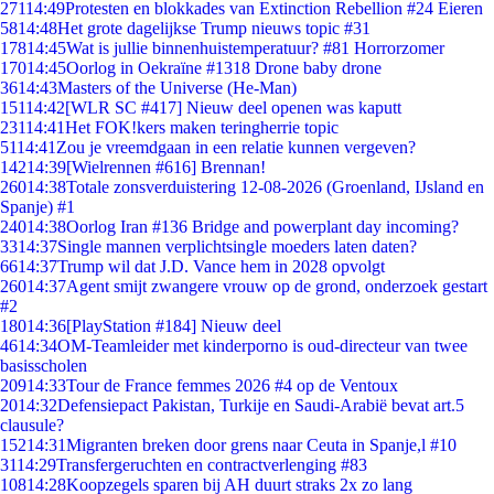
271
14:49
Protesten en blokkades van Extinction Rebellion #24 Eieren
58
14:48
Het grote dagelijkse Trump nieuws topic #31
178
14:45
Wat is jullie binnenhuistemperatuur? #81 Horrorzomer
170
14:45
Oorlog in Oekraïne #1318 Drone baby drone
36
14:43
Masters of the Universe (He-Man)
151
14:42
[WLR SC #417] Nieuw deel openen was kaputt
231
14:41
Het FOK!kers maken teringherrie topic
51
14:41
Zou je vreemdgaan in een relatie kunnen vergeven?
142
14:39
[Wielrennen #616] Brennan!
260
14:38
Totale zonsverduistering 12-08-2026 (Groenland, IJsland en
Spanje) #1
240
14:38
Oorlog Iran #136 Bridge and powerplant day incoming?
33
14:37
Single mannen verplichtsingle moeders laten daten?
66
14:37
Trump wil dat J.D. Vance hem in 2028 opvolgt
260
14:37
Agent smijt zwangere vrouw op de grond, onderzoek gestart
#2
180
14:36
[PlayStation #184] Nieuw deel
46
14:34
OM-Teamleider met kinderporno is oud-directeur van twee
basisscholen
209
14:33
Tour de France femmes 2026 #4 op de Ventoux
20
14:32
Defensiepact Pakistan, Turkije en Saudi-Arabië bevat art.5
clausule?
152
14:31
Migranten breken door grens naar Ceuta in Spanje,l #10
31
14:29
Transfergeruchten en contractverlenging #83
108
14:28
Koopzegels sparen bij AH duurt straks 2x zo lang