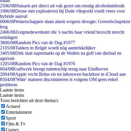
maan
25
06/08
Huisarts per direct uit vak gezet om ernstig alcoholmisbruik
19
06/08
Drone met explosieven bij Duits vliegveld voedt vrees voor
hybride aanval
60
06/08
Waterschappen slaan alarm wegens droogte: Gereedschapskist
leeg
24
06/08
Zorgmedewerkster die 's nachts haar vriend bezocht terecht
ontslagen
38
06/08
Random Pics van de Dag #1977
21
05/08
Tanken in België wordt nóg aantrekkelijker
34
05/08
Dirk sluit supermarkt op de Wallen na golf van diefstal en
agressie
12
05/08
Random Pics van de Dag #1976
6
04/08
Kraftwerk brengt ruimteschip terug naar Eindhoven
20
04/08
Apple vecht Britse eis tot inbouwen backdoor in iCloud aan
85
04/08
'Witte' mannen discrimineren is volgens OM geen enkel
probleem
Laatste items
Laatste items
Toon berichten uit deze thema's
Actueel
Entertainment
Sport
Film & Tv
Games