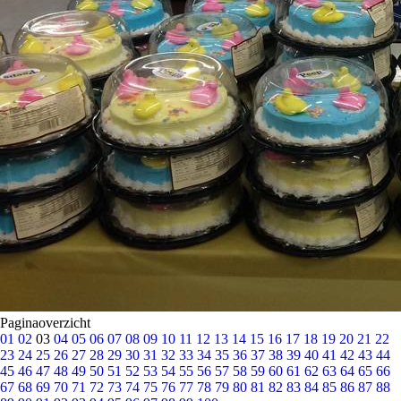
Paginaoverzicht
01
02
03
04
05
06
07
08
09
10
11
12
13
14
15
16
17
18
19
20
21
22
23
24
25
26
27
28
29
30
31
32
33
34
35
36
37
38
39
40
41
42
43
44
45
46
47
48
49
50
51
52
53
54
55
56
57
58
59
60
61
62
63
64
65
66
67
68
69
70
71
72
73
74
75
76
77
78
79
80
81
82
83
84
85
86
87
88