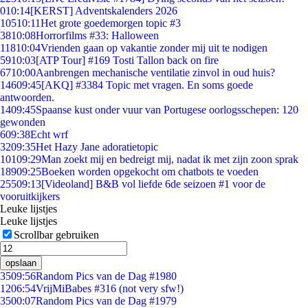
0
10:14
[KERST] Adventskalenders 2026
105
10:11
Het grote goedemorgen topic #3
38
10:08
Horrorfilms #33: Halloween
118
10:04
Vrienden gaan op vakantie zonder mij uit te nodigen
59
10:03
[ATP Tour] #169 Tosti Tallon back on fire
67
10:00
Aanbrengen mechanische ventilatie zinvol in oud huis?
146
09:45
[AKQ] #3384 Topic met vragen. En soms goede
antwoorden.
14
09:45
Spaanse kust onder vuur van Portugese oorlogsschepen: 120
gewonden
6
09:38
Echt wrf
32
09:35
Het Hazy Jane adoratietopic
101
09:29
Man zoekt mij en bedreigt mij, nadat ik met zijn zoon sprak
189
09:25
Boeken worden opgekocht om chatbots te voeden
255
09:13
[Videoland] B&B vol liefde 6de seizoen #1 voor de
vooruitkijkers
Leuke lijstjes
Leuke lijstjes
Scrollbar gebruiken
opslaan
35
09:56
Random Pics van de Dag #1980
12
06:54
VrijMiBabes #316 (not very sfw!)
35
00:07
Random Pics van de Dag #1979