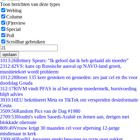
Toon berichten van deze types
Weblog
Column
(P)review
Special
Poll
Scrollbar gebruiken
opslaan
10
13:26
Britney Spears: "Ik geloof dat ik heb gefaald als moeder"
23
12:42
VS: kans op Russische aanval op NAVO-land groeit,
munitietekort wordt probleem
10
12:28
Broer 135 keer gestoken en gesneden: zes jaar cel en tbs voor
doodslag Gouda
3
12:17
RIVM vindt PFAS in al het geteste moedermelk, borstvoeding
blijft advies
39
10:16
EU bekritiseert Meta en TikTok om verspreiden desinformatie
Ceuta
35
09:56
Random Pics van de Dag #1980
27
09:53
Houthi's vallen Saoedi-Arabië en Jemen aan, dreigen met
blokkade olieroute
8
09:49
Vrouw krijgt 30 maanden cel voor afpersing 12-jarige
misdienaar in kerk
33
09:46
PostNL-bezorger steekt bewoner na ruzie over pakket