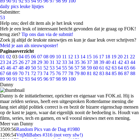
89
90
91
92
93
94
95
96
97
98
99
100
daily pics
leuke lijstjes
Submitter:
53
Help ons; deel dit item als je het leuk vond
Heb je een leuk of interessant bericht gevonden dat je graag op FOK!
terug ziet?
Tip ons dan via de submit!
Zoek jij altijd de leukste nieuwtjes en kun je daar leuk over schrijven?
Meld je aan als nieuwsposter!
Paginaoverzicht
01
02
03
04
05
06
07
08
09
10
11
12
13
14
15
16
17
18
19
20
21
22
23
24
25
26
27
28
29
30
31
32
33
34
35
36
37
38
39
40
41
42
43
44
45
46
47
48
49
50
51
52
53
54
55
56
57
58
59
60
61
62
63
64
65
66
67
68
69
70
71
72
73
74
75
76
77
78
79
80
81
82
83
84
85
86
87
88
89
90
91
92
93
94
95
96
97
98
99
100
Danny
Danny is de initiatiefnemer, oprichter en eigenaar van FOK.nl. Hij is
maar zelden serieus, heeft een uitgesproken Rotterdamse mening die
lang niet altijd politiek correct is en bezit de bizarre eigenschap mensen
op de kast te jagen, waar dat eigenlijk nooit de bedoeling is. Houdt van
films, series, tech en gamen, en wil vooral nieuws met een mening.
Meer van Danny
35
09:56
Random Pics van de Dag #1980
12
06:54
VrijMiBabes #316 (not very sfw!)