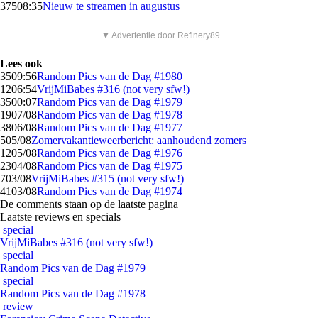
375
08:35
Nieuw te streamen in augustus
▼ Advertentie door Refinery89
Lees ook
35
09:56
Random Pics van de Dag #1980
12
06:54
VrijMiBabes #316 (not very sfw!)
35
00:07
Random Pics van de Dag #1979
19
07/08
Random Pics van de Dag #1978
38
06/08
Random Pics van de Dag #1977
5
05/08
Zomervakantieweerbericht: aanhoudend zomers
12
05/08
Random Pics van de Dag #1976
23
04/08
Random Pics van de Dag #1975
7
03/08
VrijMiBabes #315 (not very sfw!)
41
03/08
Random Pics van de Dag #1974
De comments staan op de laatste pagina
Laatste reviews en specials
special
VrijMiBabes #316 (not very sfw!)
special
Random Pics van de Dag #1979
special
Random Pics van de Dag #1978
review