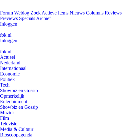
Forum
Weblog
Zoek
Actieve Items
Nieuws
Columns
Reviews
Previews
Specials
Archief
Inloggen
fok.nl
Inloggen
fok.nl
Actueel
Nederland
Internationaal
Economie
Politiek
Tech
Showbiz en Gossip
Opmerkelijk
Entertainment
Showbiz en Gossip
Muziek
Film
Televisie
Media & Cultuur
Bioscoopagenda