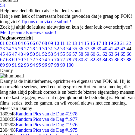
53
Help ons; deel dit item als je het leuk vond
Heb je een leuk of interessant bericht gevonden dat je graag op FOK!
terug ziet?
Tip ons dan via de submit!
Zoek jij altijd de leukste nieuwtjes en kun je daar leuk over schrijven?
Meld je aan als nieuwsposter!
Paginaoverzicht
01
02
03
04
05
06
07
08
09
10
11
12
13
14
15
16
17
18
19
20
21
22
23
24
25
26
27
28
29
30
31
32
33
34
35
36
37
38
39
40
41
42
43
44
45
46
47
48
49
50
51
52
53
54
55
56
57
58
59
60
61
62
63
64
65
66
67
68
69
70
71
72
73
74
75
76
77
78
79
80
81
82
83
84
85
86
87
88
89
90
91
92
93
94
95
96
97
98
99
100
Danny
Danny is de initiatiefnemer, oprichter en eigenaar van FOK.nl. Hij is
maar zelden serieus, heeft een uitgesproken Rotterdamse mening die
lang niet altijd politiek correct is en bezit de bizarre eigenschap mensen
op de kast te jagen, waar dat eigenlijk nooit de bedoeling is. Houdt van
films, series, tech en gamen, en wil vooral nieuws met een mening.
Meer van Danny
18
09:48
Random Pics van de Dag #1978
33
00:35
Random Pics van de Dag #1977
12
05/08
Random Pics van de Dag #1976
23
04/08
Random Pics van de Dag #1975