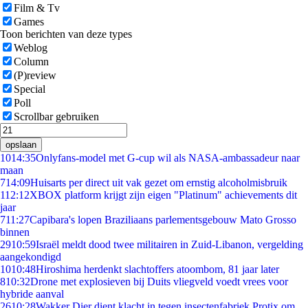
Film & Tv
Games
Toon berichten van deze types
Weblog
Column
(P)review
Special
Poll
Scrollbar gebruiken
opslaan
10
14:35
Onlyfans-model met G-cup wil als NASA-ambassadeur naar
maan
7
14:09
Huisarts per direct uit vak gezet om ernstig alcoholmisbruik
1
12:12
XBOX platform krijgt zijn eigen "Platinum" achievements dit
jaar
7
11:27
Capibara's lopen Braziliaans parlementsgebouw Mato Grosso
binnen
29
10:59
Israël meldt dood twee militairen in Zuid-Libanon, vergelding
aangekondigd
10
10:48
Hiroshima herdenkt slachtoffers atoombom, 81 jaar later
8
10:32
Drone met explosieven bij Duits vliegveld voedt vrees voor
hybride aanval
26
10:28
Wakker Dier dient klacht in tegen insectenfabriek Protix om