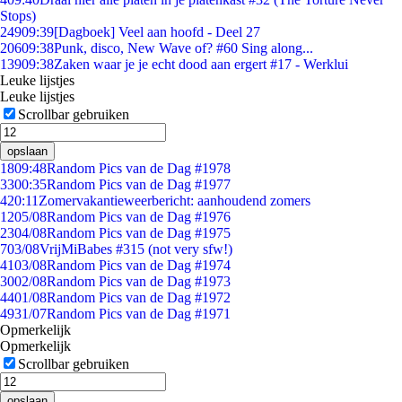
Stops)
249
09:39
[Dagboek] Veel aan hoofd - Deel 27
206
09:38
Punk, disco, New Wave of? #60 Sing along...
139
09:38
Zaken waar je je echt dood aan ergert #17 - Werklui
Leuke lijstjes
Leuke lijstjes
Scrollbar gebruiken
opslaan
18
09:48
Random Pics van de Dag #1978
33
00:35
Random Pics van de Dag #1977
4
20:11
Zomervakantieweerbericht: aanhoudend zomers
12
05/08
Random Pics van de Dag #1976
23
04/08
Random Pics van de Dag #1975
7
03/08
VrijMiBabes #315 (not very sfw!)
41
03/08
Random Pics van de Dag #1974
30
02/08
Random Pics van de Dag #1973
44
01/08
Random Pics van de Dag #1972
49
31/07
Random Pics van de Dag #1971
Opmerkelijk
Opmerkelijk
Scrollbar gebruiken
opslaan