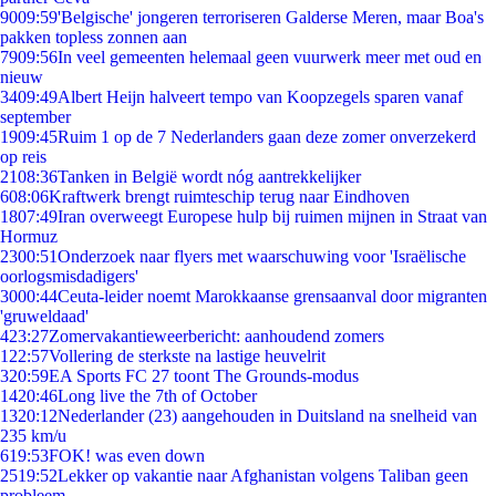
90
09:59
'Belgische' jongeren terroriseren Galderse Meren, maar Boa's
pakken topless zonnen aan
79
09:56
In veel gemeenten helemaal geen vuurwerk meer met oud en
nieuw
34
09:49
Albert Heijn halveert tempo van Koopzegels sparen vanaf
september
19
09:45
Ruim 1 op de 7 Nederlanders gaan deze zomer onverzekerd
op reis
21
08:36
Tanken in België wordt nóg aantrekkelijker
6
08:06
Kraftwerk brengt ruimteschip terug naar Eindhoven
18
07:49
Iran overweegt Europese hulp bij ruimen mijnen in Straat van
Hormuz
23
00:51
Onderzoek naar flyers met waarschuwing voor 'Israëlische
oorlogsmisdadigers'
30
00:44
Ceuta-leider noemt Marokkaanse grensaanval door migranten
'gruweldaad'
4
23:27
Zomervakantieweerbericht: aanhoudend zomers
1
22:57
Vollering de sterkste na lastige heuvelrit
3
20:59
EA Sports FC 27 toont The Grounds-modus
14
20:46
Long live the 7th of October
13
20:12
Nederlander (23) aangehouden in Duitsland na snelheid van
235 km/u
6
19:53
FOK! was even down
25
19:52
Lekker op vakantie naar Afghanistan volgens Taliban geen
probleem