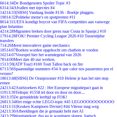
66
14:34
De Bondgenoten Spoiler Topic #3
63
14:34
Afvallen met injecties #4
142
14:33
[SBS6] Vandaag Inside #136 - Boekje pluggen.
190
14:32
Politieke meme's en spotprenten #11
80
14:31
UEFA kondigt boycot van FIFA-competities aan vanwege
plan Infantino
42
14:28
Migranten breken door grens naar Ceuta in Spanje,l #10
179
14:28
FOK! Premier Cycling League 2026 #10 Tussentijdse
transfers
7
14:26
Meest innovatieve game mechanics
185
14:07
Boeken worden opgekocht om chatbots te voeden
162
14:07
Voorspel hier het warmtegetal van 2026
78
14:00
Meer dan 40 uur werken.
15
13:59
[ATP Tour] #169 Tosti Tallon back on fire
67
13:56
Spaanstalige nummers #34 A que calor nos pasaremos por el
verano?
186
13:48
[SBS6] De Oranjezomer #10 Helene je kan het niet stop
ermee
242
13:42
Asielzoekers #22 : Het Europese migratiepact gaat in
119
13:39
Teltopic #1558 tel door en door en door....
30
13:35
De gemiddelde leeftijd op FOK!
268
13:34
Het enige echte LEGO-topic #45 LEGOOOOOOOOOOO
143
13:31
[Keuken Kampioen Divisie] #44 Vitesse mag weg
242
13:30
Afbeeldingen die je gemaakt hebt met AI
24
13:29
Woningtekort: dus ga je woningen slopen, logisch