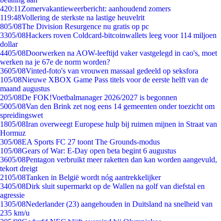
4
20:11
Zomervakantieweerbericht: aanhoudend zomers
1
19:48
Vollering de sterkste na lastige heuvelrit
8
05/08
The Division Resurgence nu gratis op pc
33
05/08
Hackers roven Coldcard-bitcoinwallets leeg voor 114 miljoen
dollar
44
05/08
Doorwerken na AOW-leeftijd vaker vastgelegd in cao's, moet
werken na je 67e de norm worden?
36
05/08
Vinted-foto's van vrouwen massaal gedeeld op seksfora
1
05/08
Nieuwe XBOX Game Pass titels voor de eerste helft van de
maand augustus
2
05/08
De FOK!Voetbalmanager 2026/2027 is begonnen
50
05/08
Van den Brink zet nog eens 14 gemeenten onder toezicht om
spreidingswet
18
05/08
Iran overweegt Europese hulp bij ruimen mijnen in Straat van
Hormuz
3
05/08
EA Sports FC 27 toont The Grounds-modus
1
05/08
Gears of War: E-Day open beta begint 6 augustus
36
05/08
Pentagon verbruikt meer raketten dan kan worden aangevuld,
tekort dreigt
21
05/08
Tanken in België wordt nóg aantrekkelijker
34
05/08
Dirk sluit supermarkt op de Wallen na golf van diefstal en
agressie
13
05/08
Nederlander (23) aangehouden in Duitsland na snelheid van
235 km/u