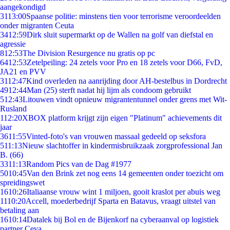
aangekondigd
31
13:00
Spaanse politie: minstens tien voor terrorisme veroordeelden
onder migranten Ceuta
34
12:59
Dirk sluit supermarkt op de Wallen na golf van diefstal en
agressie
8
12:53
The Division Resurgence nu gratis op pc
64
12:53
Zetelpeiling: 24 zetels voor Pro en 18 zetels voor D66, FvD,
JA21 en PVV
31
12:47
Kind overleden na aanrijding door AH-bestelbus in Dordrecht
49
12:44
Man (25) sterft nadat hij lijm als condoom gebruikt
5
12:43
Litouwen vindt opnieuw migrantentunnel onder grens met Wit-
Rusland
1
12:20
XBOX platform krijgt zijn eigen "Platinum" achievements dit
jaar
36
11:55
Vinted-foto's van vrouwen massaal gedeeld op seksfora
5
11:13
Nieuw slachtoffer in kindermisbruikzaak zorgprofessional Jan
B. (66)
33
11:13
Random Pics van de Dag #1977
50
10:45
Van den Brink zet nog eens 14 gemeenten onder toezicht om
spreidingswet
16
10:26
Italiaanse vrouw wint 1 miljoen, gooit kraslot per abuis weg
11
10:20
Accell, moederbedrijf Sparta en Batavus, vraagt uitstel van
betaling aan
16
10:14
Datalek bij Bol en de Bijenkorf na cyberaanval op logistiek
partner Ceva