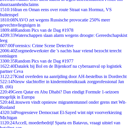
duurzaamheidsclaims
15
10:16
Iran en Oman eens over route Straat van Hormuz, VS
buitenspel
18
10:08
NAVO zet wegens Russische provocatie 250% meer
gevechtsvliegtuigen in
18
09:48
Random Pics van de Dag #1978
42
09:33
Waterschappen slaan alarm wegens droogte: Gereedschapskist
leeg
0
07:00
Forensics: Crime Scene Detective
20
06:40
Zorgmedewerkster die 's nachts haar vriend bezocht terecht
ontslagen
33
00:35
Random Pics van de Dag #1977
16
22:40
Datalek bij Bol en de Bijenkorf na cyberaanval op logistiek
partner Ceva
31
22:27
Kind overleden na aanrijding door AH-bestelbus in Dordrecht
5
22:14
Nieuw slachtoffer in kindermisbruikzaak zorgprofessional Jan
B. (66)
2
20:49
Geen Qatar en Abu Dhabi? Dan eindigt Formule 1-seizoen
mogelijk in Europa
5
20:44
Litouwen vindt opnieuw migrantentunnel onder grens met Wit-
Rusland
43
20:34
Progressieve Democraat El-Sayed wint nipt voorverkiezing
Michigan
11
20:24
Accell, moederbedrijf Sparta en Batavus, vraagt uitstel van
betaling aan