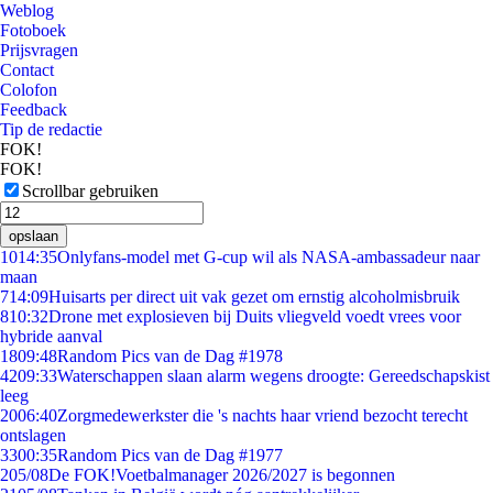
Weblog
Fotoboek
Prijsvragen
Contact
Colofon
Feedback
Tip de redactie
FOK!
FOK!
Scrollbar gebruiken
opslaan
10
14:35
Onlyfans-model met G-cup wil als NASA-ambassadeur naar
maan
7
14:09
Huisarts per direct uit vak gezet om ernstig alcoholmisbruik
8
10:32
Drone met explosieven bij Duits vliegveld voedt vrees voor
hybride aanval
18
09:48
Random Pics van de Dag #1978
42
09:33
Waterschappen slaan alarm wegens droogte: Gereedschapskist
leeg
20
06:40
Zorgmedewerkster die 's nachts haar vriend bezocht terecht
ontslagen
33
00:35
Random Pics van de Dag #1977
2
05/08
De FOK!Voetbalmanager 2026/2027 is begonnen