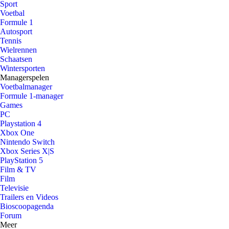
Sport
Voetbal
Formule 1
Autosport
Tennis
Wielrennen
Schaatsen
Wintersporten
Managerspelen
Voetbalmanager
Formule 1-manager
Games
PC
Playstation 4
Xbox One
Nintendo Switch
Xbox Series X|S
PlayStation 5
Film & TV
Film
Televisie
Trailers en Videos
Bioscoopagenda
Forum
Meer