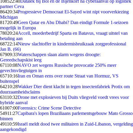
1085
22:40
Datalek bij Bol en de Bijenkorf na cyberaanval op logistiek
partner Ceva
864
20:34
Progressieve Democraat El-Sayed wint nipt voorverkiezing
Michigan
817
20:49
Geen Qatar en Abu Dhabi? Dan eindigt Formule 1-seizoen
mogelijk in Europa
780
20:24
Accell, moederbedrijf Sparta en Batavus, vraagt uitstel van
betaling aan
687
22:14
Nieuw slachtoffer in kindermisbruikzaak zorgprofessional
Jan B. (66)
679
09:33
Waterschappen slaan alarm wegens droogte:
Gereedschapskist leeg
671
10:08
NAVO zet wegens Russische provocatie 250% meer
gevechtsvliegtuigen in
657
10:16
Iran en Oman eens over route Straat van Hormuz, VS
buitenspel
642
10:28
Wakker Dier dient klacht in tegen insectenfabriek Protix om
duurzaamheidsclaims
631
10:32
Drone met explosieven bij Duits vliegveld voedt vrees voor
hybride aanval
610
07:00
Forensics: Crime Scene Detective
549
11:27
Capibara's lopen Braziliaans parlementsgebouw Mato Grosso
binnen
491
10:59
Israël meldt dood twee militairen in Zuid-Libanon, vergelding
aangekondigd