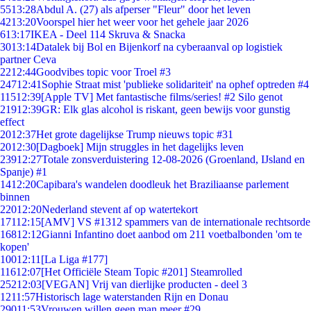
55
13:28
Abdul A. (27) als afperser "Fleur" door het leven
42
13:20
Voorspel hier het weer voor het gehele jaar 2026
6
13:17
IKEA - Deel 114 Skruva & Snacka
30
13:14
Datalek bij Bol en Bijenkorf na cyberaanval op logistiek
partner Ceva
22
12:44
Goodvibes topic voor Troel #3
247
12:41
Sophie Straat mist 'publieke solidariteit' na ophef optreden #4
115
12:39
[Apple TV] Met fantastische films/series! #2 Silo genot
219
12:39
GR: Elk glas alcohol is riskant, geen bewijs voor gunstig
effect
20
12:37
Het grote dagelijkse Trump nieuws topic #31
20
12:30
[Dagboek] Mijn struggles in het dagelijks leven
239
12:27
Totale zonsverduistering 12-08-2026 (Groenland, IJsland en
Spanje) #1
14
12:20
Capibara's wandelen doodleuk het Braziliaanse parlement
binnen
220
12:20
Nederland stevent af op watertekort
171
12:15
[AMV] VS #1312 spammers van de internationale rechtsorde
168
12:12
Gianni Infantino doet aanbod om 211 voetbalbonden 'om te
kopen'
100
12:11
[La Liga #177]
116
12:07
[Het Officiële Steam Topic #201] Steamrolled
252
12:03
[VEGAN] Vrij van dierlijke producten - deel 3
12
11:57
Historisch lage waterstanden Rijn en Donau
290
11:53
Vrouwen willen geen man meer #29