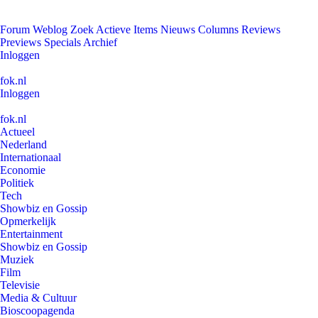
Forum
Weblog
Zoek
Actieve Items
Nieuws
Columns
Reviews
Previews
Specials
Archief
Inloggen
fok.nl
Inloggen
fok.nl
Actueel
Nederland
Internationaal
Economie
Politiek
Tech
Showbiz en Gossip
Opmerkelijk
Entertainment
Showbiz en Gossip
Muziek
Film
Televisie
Media & Cultuur
Bioscoopagenda