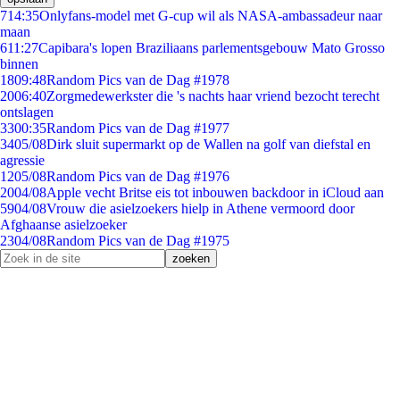
7
14:35
Onlyfans-model met G-cup wil als NASA-ambassadeur naar
maan
6
11:27
Capibara's lopen Braziliaans parlementsgebouw Mato Grosso
binnen
18
09:48
Random Pics van de Dag #1978
20
06:40
Zorgmedewerkster die 's nachts haar vriend bezocht terecht
ontslagen
33
00:35
Random Pics van de Dag #1977
34
05/08
Dirk sluit supermarkt op de Wallen na golf van diefstal en
agressie
12
05/08
Random Pics van de Dag #1976
20
04/08
Apple vecht Britse eis tot inbouwen backdoor in iCloud aan
59
04/08
Vrouw die asielzoekers hielp in Athene vermoord door
Afghaanse asielzoeker
23
04/08
Random Pics van de Dag #1975