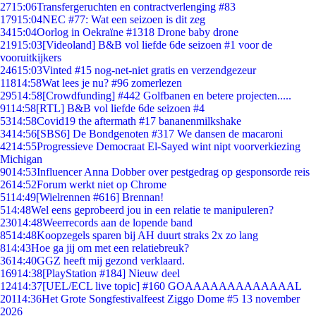
27
15:06
Transfergeruchten en contractverlenging #83
179
15:04
NEC #77: Wat een seizoen is dit zeg
34
15:04
Oorlog in Oekraïne #1318 Drone baby drone
219
15:03
[Videoland] B&B vol liefde 6de seizoen #1 voor de
vooruitkijkers
246
15:03
Vinted #15 nog-net-niet gratis en verzendgezeur
118
14:58
Wat lees je nu? #96 zomerlezen
295
14:58
[Crowdfunding] #442 Golfbanen en betere projecten.....
91
14:58
[RTL] B&B vol liefde 6de seizoen #4
53
14:58
Covid19 the aftermath #17 bananenmilkshake
34
14:56
[SBS6] De Bondgenoten #317 We dansen de macaroni
42
14:55
Progressieve Democraat El-Sayed wint nipt voorverkiezing
Michigan
90
14:53
Influencer Anna Dobber over pestgedrag op gesponsorde reis
26
14:52
Forum werkt niet op Chrome
51
14:49
[Wielrennen #616] Brennan!
5
14:48
Wel eens geprobeerd jou in een relatie te manipuleren?
230
14:48
Weerrecords aan de lopende band
85
14:48
Koopzegels sparen bij AH duurt straks 2x zo lang
8
14:43
Hoe ga jij om met een relatiebreuk?
36
14:40
GGZ heeft mij gezond verklaard.
169
14:38
[PlayStation #184] Nieuw deel
124
14:37
[UEL/ECL live topic] #160 GOAAAAAAAAAAAAAL
201
14:36
Het Grote Songfestivalfeest Ziggo Dome #5 13 november
2026