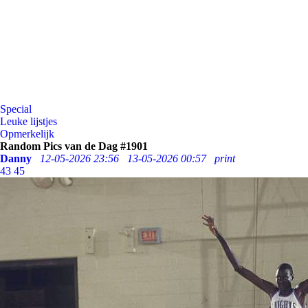
Special
Leuke lijstjes
Opmerkelijk
Random Pics van de Dag #1901
Danny
12-05-2026 23:56
13-05-2026 00:57
print
43
45