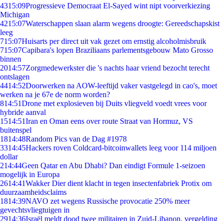
43
15:09
Progressieve Democraat El-Sayed wint nipt voorverkiezing
Michigan
42
15:07
Waterschappen slaan alarm wegens droogte: Gereedschapskist
leeg
7
15:07
Huisarts per direct uit vak gezet om ernstig alcoholmisbruik
7
15:07
Capibara's lopen Braziliaans parlementsgebouw Mato Grosso
binnen
20
14:57
Zorgmedewerkster die 's nachts haar vriend bezocht terecht
ontslagen
44
14:52
Doorwerken na AOW-leeftijd vaker vastgelegd in cao's, moet
werken na je 67e de norm worden?
8
14:51
Drone met explosieven bij Duits vliegveld voedt vrees voor
hybride aanval
15
14:51
Iran en Oman eens over route Straat van Hormuz, VS
buitenspel
18
14:48
Random Pics van de Dag #1978
33
14:45
Hackers roven Coldcard-bitcoinwallets leeg voor 114 miljoen
dollar
2
14:44
Geen Qatar en Abu Dhabi? Dan eindigt Formule 1-seizoen
mogelijk in Europa
26
14:41
Wakker Dier dient klacht in tegen insectenfabriek Protix om
duurzaamheidsclaims
18
14:39
NAVO zet wegens Russische provocatie 250% meer
gevechtsvliegtuigen in
29
14:36
Israël meldt dood twee militairen in Zuid-Libanon, vergelding