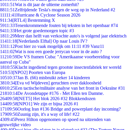
10
11:51
Wat is dit jaar de ultieme zomerhit?
88
11:51
Zelfrijdende Tesla's mogen de weg op in Nederland #2
111
11:41
Hurricane & Cyclone Season 2026
9
11:34
[RTL4] Bestemming X
59
11:33
Tenenkrommende fouten bij teksten in het openbaar #74
94
11:33
Het grote goedemorgen topic #3
18
11:29
Meer dan helft van verkochte auto's is volgend jaar elektrisch
114
11:18
[Nederlands Elftal] Op naar Louis IV?
33
11:12
Post hier zo vaak mogelijk om 11:11 #39 Vanz11
14
11:02
Wat is nou een goede jerrycan voor in de auto ?
112
10:59
De VS framen Cuba: "Amerikaanse voorbereiding voor
aanval op Cuba"
18
10:55
Klacht ingediend tegen grootste insectenfabriek ter wereld
5
10:53
[NPO2] Poorten van Europa
105
10:37
Jan B. (66) misbruikt zeker 14 kinderen
38
10:34
[Eva vd Wijdeven] geruchten over dakloosheid
69
10:25
Een tactische/militaire analyse van het front in Oekraïne #31
218
10:14
De Avondetappe #176 - Met Ellen ten Damme.
264
09:58
[NET5] Het blok 2026 #32 Blokkendozen
144
09:58
[NPO1] We zijn er bijna 2026 #1
171
09:56
Oorlog Iran #136 Bridge and powerplant day incoming?
179
09:50
Zuunig zijn, it's a way of life! #22
43
09:45
Perez Hilton opgenomen op spoed na uitzenden van
gruwelijke video
4
09:40
Draai hier alle platen in je platenkast #32 (The Torture Never