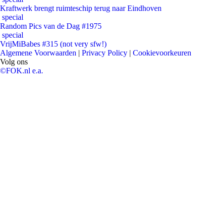
Kraftwerk brengt ruimteschip terug naar Eindhoven
special
Random Pics van de Dag #1975
special
VrijMiBabes #315 (not very sfw!)
Algemene Voorwaarden
|
Privacy Policy
|
Cookievoorkeuren
Volg ons
©FOK.nl e.a.