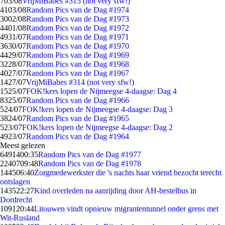
7
03/08
VrijMiBabes #315 (not very sfw!)
41
03/08
Random Pics van de Dag #1974
30
02/08
Random Pics van de Dag #1973
44
01/08
Random Pics van de Dag #1972
49
31/07
Random Pics van de Dag #1971
36
30/07
Random Pics van de Dag #1970
44
29/07
Random Pics van de Dag #1969
32
28/07
Random Pics van de Dag #1968
40
27/07
Random Pics van de Dag #1967
14
27/07
VrijMiBabes #314 (not very sfw!)
15
25/07
FOK!kers lopen de Nijmeegse 4-daagse: Dag 4
83
25/07
Random Pics van de Dag #1966
5
24/07
FOK!kers lopen de Nijmeegse 4-daagse: Dag 3
38
24/07
Random Pics van de Dag #1965
5
23/07
FOK!kers lopen de Nijmeegse 4-daagse: Dag 2
49
23/07
Random Pics van de Dag #1964
Meest gelezen
64914
00:35
Random Pics van de Dag #1977
22407
09:48
Random Pics van de Dag #1978
1445
06:40
Zorgmedewerkster die 's nachts haar vriend bezocht terecht
ontslagen
1435
22:27
Kind overleden na aanrijding door AH-bestelbus in
Dordrecht
1091
20:44
Litouwen vindt opnieuw migrantentunnel onder grens met
Wit-Rusland