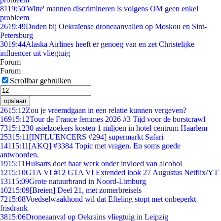
81
19:50
'Witte' mannen discrimineren is volgens OM geen enkel
probleem
26
19:49
Doden bij Oekraïense droneaanvallen op Moskou en Sint-
Petersburg
30
19:44
Alaska Airlines heeft er genoeg van en zet Christelijke
influencer uit vliegtuig
Forum
Forum
Scrollbar gebruiken
opslaan
26
15:12
Zou je vreemdgaan in een relatie kunnen vergeven?
169
15:12
Tour de France femmes 2026 #3 Tijd voor de borstcrawl
73
15:12
30 asielzoekers kosten 1 miljoen in hotel centrum Haarlem
253
15:11
[INFLUENCERS #294] supermarkt Safari
141
15:11
[AKQ] #3384 Topic met vragen. En soms goede
antwoorden.
19
15:11
Huisarts doet haar werk onder invloed van alcohol
12
15:10
GTA VI #12 GTA VI Extended look 27 Augustus Netflix/YT
131
15:09
Grote natuurbrand in Noord-Limburg
102
15:09
[Breien] Deel 21, met zomerbreisels
72
15:08
Voedselwaakhond wil dat Efteling stopt met onbeperkt
frisdrank
38
15:06
Droneaanval op Oekrains vliegtuig in Leipzig