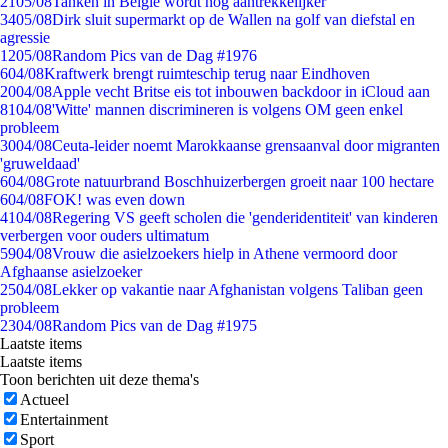
21
05/08
Tanken in België wordt nóg aantrekkelijker
34
05/08
Dirk sluit supermarkt op de Wallen na golf van diefstal en
agressie
12
05/08
Random Pics van de Dag #1976
6
04/08
Kraftwerk brengt ruimteschip terug naar Eindhoven
20
04/08
Apple vecht Britse eis tot inbouwen backdoor in iCloud aan
81
04/08
'Witte' mannen discrimineren is volgens OM geen enkel
probleem
30
04/08
Ceuta-leider noemt Marokkaanse grensaanval door migranten
'gruweldaad'
6
04/08
Grote natuurbrand Boschhuizerbergen groeit naar 100 hectare
6
04/08
FOK! was even down
41
04/08
Regering VS geeft scholen die 'genderidentiteit' van kinderen
verbergen voor ouders ultimatum
59
04/08
Vrouw die asielzoekers hielp in Athene vermoord door
Afghaanse asielzoeker
25
04/08
Lekker op vakantie naar Afghanistan volgens Taliban geen
probleem
23
04/08
Random Pics van de Dag #1975
Laatste items
Laatste items
Toon berichten uit deze thema's
Actueel
Entertainment
Sport