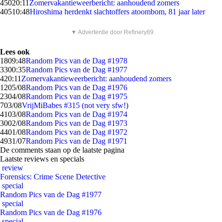
450
20:11
Zomervakantieweerbericht: aanhoudend zomers
405
10:48
Hiroshima herdenkt slachtoffers atoombom, 81 jaar later
▼ Advertentie door Refinery89
Lees ook
18
09:48
Random Pics van de Dag #1978
33
00:35
Random Pics van de Dag #1977
4
20:11
Zomervakantieweerbericht: aanhoudend zomers
12
05/08
Random Pics van de Dag #1976
23
04/08
Random Pics van de Dag #1975
7
03/08
VrijMiBabes #315 (not very sfw!)
41
03/08
Random Pics van de Dag #1974
30
02/08
Random Pics van de Dag #1973
44
01/08
Random Pics van de Dag #1972
49
31/07
Random Pics van de Dag #1971
De comments staan op de laatste pagina
Laatste reviews en specials
review
Forensics: Crime Scene Detective
special
Random Pics van de Dag #1977
special
Random Pics van de Dag #1976
special