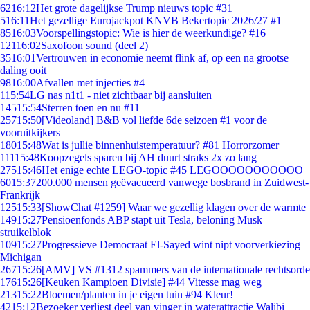
62
16:12
Het grote dagelijkse Trump nieuws topic #31
5
16:11
Het gezellige Eurojackpot KNVB Bekertopic 2026/27 #1
85
16:03
Voorspellingstopic: Wie is hier de weerkundige? #16
121
16:02
Saxofoon sound (deel 2)
35
16:01
Vertrouwen in economie neemt flink af, op een na grootse
daling ooit
98
16:00
Afvallen met injecties #4
1
15:54
LG nas n1t1 - niet zichtbaar bij aansluiten
145
15:54
Sterren toen en nu #11
257
15:50
[Videoland] B&B vol liefde 6de seizoen #1 voor de
vooruitkijkers
180
15:48
Wat is jullie binnenhuistemperatuur? #81 Horrorzomer
111
15:48
Koopzegels sparen bij AH duurt straks 2x zo lang
275
15:46
Het enige echte LEGO-topic #45 LEGOOOOOOOOOOO
60
15:37
200.000 mensen geëvacueerd vanwege bosbrand in Zuidwest-
Frankrijk
125
15:33
[ShowChat #1259] Waar we gezellig klagen over de warmte
149
15:27
Pensioenfonds ABP stapt uit Tesla, beloning Musk
struikelblok
109
15:27
Progressieve Democraat El-Sayed wint nipt voorverkiezing
Michigan
267
15:26
[AMV] VS #1312 spammers van de internationale rechtsorde
176
15:26
[Keuken Kampioen Divisie] #44 Vitesse mag weg
213
15:22
Bloemen/planten in je eigen tuin #94 Kleur!
42
15:12
Bezoeker verliest deel van vinger in waterattractie Walibi