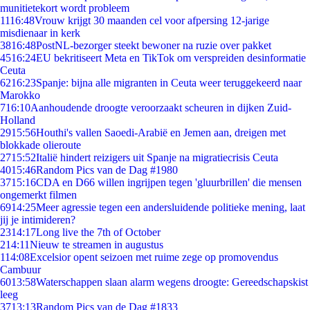
munitietekort wordt probleem
11
16:48
Vrouw krijgt 30 maanden cel voor afpersing 12-jarige
misdienaar in kerk
38
16:48
PostNL-bezorger steekt bewoner na ruzie over pakket
45
16:24
EU bekritiseert Meta en TikTok om verspreiden desinformatie
Ceuta
62
16:23
Spanje: bijna alle migranten in Ceuta weer teruggekeerd naar
Marokko
7
16:10
Aanhoudende droogte veroorzaakt scheuren in dijken Zuid-
Holland
29
15:56
Houthi's vallen Saoedi-Arabië en Jemen aan, dreigen met
blokkade olieroute
27
15:52
Italië hindert reizigers uit Spanje na migratiecrisis Ceuta
40
15:46
Random Pics van de Dag #1980
37
15:16
CDA en D66 willen ingrijpen tegen 'gluurbrillen' die mensen
ongemerkt filmen
69
14:25
Meer agressie tegen een andersluidende politieke mening, laat
jij je intimideren?
23
14:17
Long live the 7th of October
2
14:11
Nieuw te streamen in augustus
1
14:08
Excelsior opent seizoen met ruime zege op promovendus
Cambuur
60
13:58
Waterschappen slaan alarm wegens droogte: Gereedschapskist
leeg
37
13:13
Random Pics van de Dag #1833