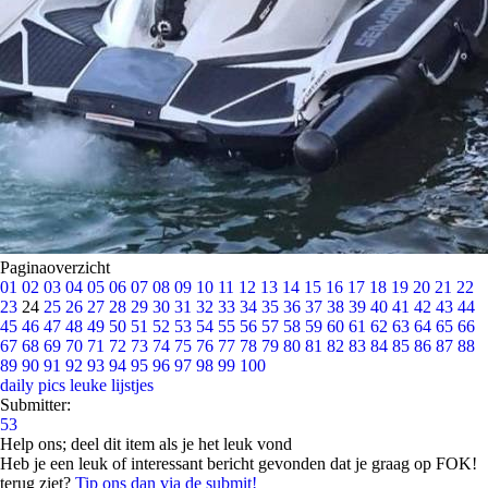
Paginaoverzicht
01
02
03
04
05
06
07
08
09
10
11
12
13
14
15
16
17
18
19
20
21
22
23
24
25
26
27
28
29
30
31
32
33
34
35
36
37
38
39
40
41
42
43
44
45
46
47
48
49
50
51
52
53
54
55
56
57
58
59
60
61
62
63
64
65
66
67
68
69
70
71
72
73
74
75
76
77
78
79
80
81
82
83
84
85
86
87
88
89
90
91
92
93
94
95
96
97
98
99
100
daily pics
leuke lijstjes
Submitter:
53
Help ons; deel dit item als je het leuk vond
Heb je een leuk of interessant bericht gevonden dat je graag op FOK!
terug ziet?
Tip ons dan via de submit!