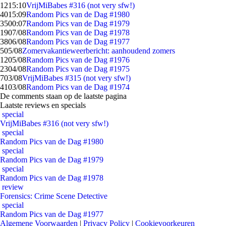
12
15:10
VrijMiBabes #316 (not very sfw!)
40
15:09
Random Pics van de Dag #1980
35
00:07
Random Pics van de Dag #1979
19
07/08
Random Pics van de Dag #1978
38
06/08
Random Pics van de Dag #1977
5
05/08
Zomervakantieweerbericht: aanhoudend zomers
12
05/08
Random Pics van de Dag #1976
23
04/08
Random Pics van de Dag #1975
7
03/08
VrijMiBabes #315 (not very sfw!)
41
03/08
Random Pics van de Dag #1974
De comments staan op de laatste pagina
Laatste reviews en specials
special
VrijMiBabes #316 (not very sfw!)
special
Random Pics van de Dag #1980
special
Random Pics van de Dag #1979
special
Random Pics van de Dag #1978
review
Forensics: Crime Scene Detective
special
Random Pics van de Dag #1977
Algemene Voorwaarden
|
Privacy Policy
|
Cookievoorkeuren