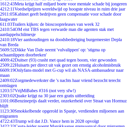
16
12:43
Meta krijgt half miljard boete voor mentale schade bij jongeren
42
12:11
Voedselprijzen wereldwijd op hoogste niveau in ruim drie jaar
29
11:05
Kabinet geeft bedrijven geen compensatie voor schade door
laagwater
6
11:03
Trailers kijken: de bioscoopreleases van week 32
24
10:54
OM eist TBS tegen verwarde man die agenten stak met
aardappelschilmesje
24
10:18
Vier aanhoudingen na doodsbedreiging burgemeester Depla
van Breda
56
09:52
Dikke Van Dale neemt 'vulvalippen' op: 'stigma op
schaamlippen doorbreken'
40
09:42
Duitser (93) crasht met quad tegen boom, vier gewonden
25
09:22
Huisarts per direct uit vak gezet om ernstig alcoholmisbruik
66
09:19
Onlyfans-model met G-cup wil als NASA-ambassadeur naar
maan
24
09:02
Zorgmedewerkster die 's nachts haar vriend bezocht terecht
ontslagen
12
03:57
VrijMiBabes #316 (not very sfw!)
23
03:02
Quake krijgt na 30 jaar een gratis uitbreiding
11
01:06
Benzineprijs daalt verder, onzekerheid over Straat van Hormuz
blijft
11
23:30
Smokkelbende opgerold in Spanje, verdienden miljoenen aan
migranten
47
22:43
Trump wil dat J.D. Vance hem in 2028 opvolgt
34
22:32
Ceuta-leider noemt Marokkaanse grensaanval door migranten