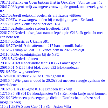
78
17:10
Franky en Coen bakken friet in Oekraïne - Volg ze hier! #3
264
17:08
Agent smijt zwangere vrouw op de grond, onderzoek gestart
#2
52
17:08
Jezelf gelukkig voelen als vrijgezelle vijftiger
24
17:06
Twee zwaargewonden bij eenzijdig ongeval Zeeland.
277
17:03
Van kleuter tot puber deel 184
122
17:02
Buitenlandse steden lepeltopic #268
226
17:02
Nederlandse plaatsnamen lepeltopic #213 elk gehucht met
een bord telt
224
17:00
Russia vs Ukraine #91
64
16:57
Covid19 the aftermath #17 bananenmilkshake
74
16:57
Trump wil dat J.D. Vance hem in 2028 opvolgt
241
16:56
De bezuinigingen bij de NPO
125
16:54
Nederland toen
293
16:51
Het Nederlandse tennis #35 - Lamensgodin
269
16:51
[NET5] Het blok 2026 #32 Blokkendozen
55
16:50
Eeuwig voortleven
6
16:49
EK Atletiek 2026 te Birmingham #1
248
16:45
Wie gaan er dood in 2026?Post met een vleugje cynisme de
overledenen.
70
16:43
[HAZES-gate #118] Echt een leuk wijf
127
16:35
[SBS6] De Bondgenoten #318 Een klein kusje moet kunnen
22
16:28
Weer een parkeergarage dicht in Dordrecht, auto's zo snel
mogelijk weg
1
16:21
UEFA Super Cup #1 PSG - Aston Villa