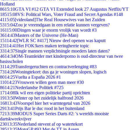
Holland
86
15:10
GTA VI #12 GTA VI Extended look 27 Augustus Netflix/YT
185
15:08
VS: Political Wars, Voter Fraud and Secret Agendas #148
41
15:05
[videoland]The Real Housewives van het Zuiden
53
15:04
Zou je vreemdgaan in een relatie kunnen vergeven?
161
15:00
Dingen waar je enorm vrolijk van wordt #3
36
14:43
Masters of the Universe (He-Man)
151
14:42
[WLR SC #417] Nieuw deel openen was kaputt
231
14:41
Het FOK!kers maken teringherrie topic
33
14:37
Single mannen verplichtsingle moeders laten daten?
46
14:34
OM-Teamleider met kinderporno is oud-directeur van twee
basisscholen
31
14:29
Transfergeruchten en contractverlenging #83
73
14:26
Woningtekort: dus ga je woningen slopen, logisch
80
14:25
Vuelta a España 2026 #1
110
14:23
Vrouwen willen geen man meer #30
86
14:21
Nederlandse Politiek #725
17
14:08
Ik wil een eigen politieke partij oprichten
19
13:50
Winter op het zuidelijk halfrond 2026
168
13:43
Voorspel hier het warmtegetal van 2026
29
13:41
Prijs Bar le duc rood in het buitenland
72
13:39
MODUS Super Series Darts #2: 's werelds mooiste
dartskweekvijver
230
13:35
Nederland stevent af op watertekort
285
13:35
MotoGP #93 Met de TT in Assen