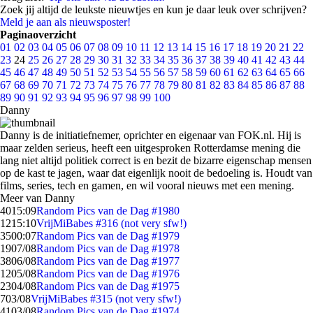
Zoek jij altijd de leukste nieuwtjes en kun je daar leuk over schrijven?
Meld je aan als nieuwsposter!
Paginaoverzicht
01
02
03
04
05
06
07
08
09
10
11
12
13
14
15
16
17
18
19
20
21
22
23
24
25
26
27
28
29
30
31
32
33
34
35
36
37
38
39
40
41
42
43
44
45
46
47
48
49
50
51
52
53
54
55
56
57
58
59
60
61
62
63
64
65
66
67
68
69
70
71
72
73
74
75
76
77
78
79
80
81
82
83
84
85
86
87
88
89
90
91
92
93
94
95
96
97
98
99
100
Danny
Danny is de initiatiefnemer, oprichter en eigenaar van FOK.nl. Hij is
maar zelden serieus, heeft een uitgesproken Rotterdamse mening die
lang niet altijd politiek correct is en bezit de bizarre eigenschap mensen
op de kast te jagen, waar dat eigenlijk nooit de bedoeling is. Houdt van
films, series, tech en gamen, en wil vooral nieuws met een mening.
Meer van Danny
40
15:09
Random Pics van de Dag #1980
12
15:10
VrijMiBabes #316 (not very sfw!)
35
00:07
Random Pics van de Dag #1979
19
07/08
Random Pics van de Dag #1978
38
06/08
Random Pics van de Dag #1977
12
05/08
Random Pics van de Dag #1976
23
04/08
Random Pics van de Dag #1975
7
03/08
VrijMiBabes #315 (not very sfw!)
41
03/08
Random Pics van de Dag #1974