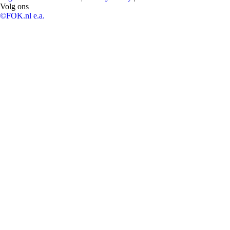
Volg ons
©FOK.nl e.a.