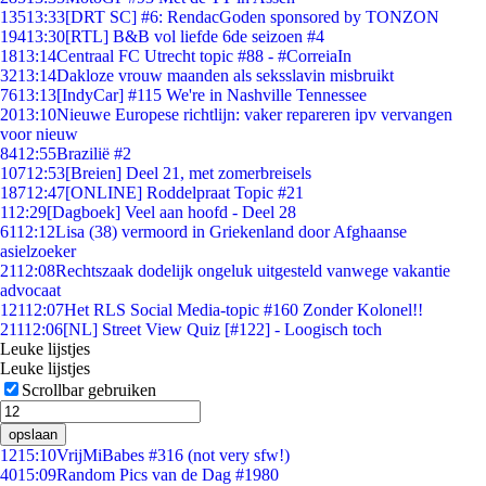
135
13:33
[DRT SC] #6: RendacGoden sponsored by TONZON
194
13:30
[RTL] B&B vol liefde 6de seizoen #4
18
13:14
Centraal FC Utrecht topic #88 - #CorreiaIn
32
13:14
Dakloze vrouw maanden als seksslavin misbruikt
76
13:13
[IndyCar] #115 We're in Nashville Tennessee
20
13:10
Nieuwe Europese richtlijn: vaker repareren ipv vervangen
voor nieuw
84
12:55
Brazilië #2
107
12:53
[Breien] Deel 21, met zomerbreisels
187
12:47
[ONLINE] Roddelpraat Topic #21
1
12:29
[Dagboek] Veel aan hoofd - Deel 28
61
12:12
Lisa (38) vermoord in Griekenland door Afghaanse
asielzoeker
21
12:08
Rechtszaak dodelijk ongeluk uitgesteld vanwege vakantie
advocaat
121
12:07
Het RLS Social Media-topic #160 Zonder Kolonel!!
211
12:06
[NL] Street View Quiz [#122] - Loogisch toch
Leuke lijstjes
Leuke lijstjes
Scrollbar gebruiken
opslaan
12
15:10
VrijMiBabes #316 (not very sfw!)
40
15:09
Random Pics van de Dag #1980