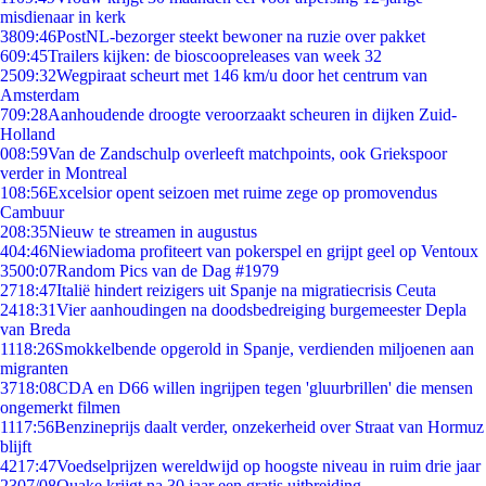
misdienaar in kerk
38
09:46
PostNL-bezorger steekt bewoner na ruzie over pakket
6
09:45
Trailers kijken: de bioscoopreleases van week 32
25
09:32
Wegpiraat scheurt met 146 km/u door het centrum van
Amsterdam
7
09:28
Aanhoudende droogte veroorzaakt scheuren in dijken Zuid-
Holland
0
08:59
Van de Zandschulp overleeft matchpoints, ook Griekspoor
verder in Montreal
1
08:56
Excelsior opent seizoen met ruime zege op promovendus
Cambuur
2
08:35
Nieuw te streamen in augustus
4
04:46
Niewiadoma profiteert van pokerspel en grijpt geel op Ventoux
35
00:07
Random Pics van de Dag #1979
27
18:47
Italië hindert reizigers uit Spanje na migratiecrisis Ceuta
24
18:31
Vier aanhoudingen na doodsbedreiging burgemeester Depla
van Breda
11
18:26
Smokkelbende opgerold in Spanje, verdienden miljoenen aan
migranten
37
18:08
CDA en D66 willen ingrijpen tegen 'gluurbrillen' die mensen
ongemerkt filmen
11
17:56
Benzineprijs daalt verder, onzekerheid over Straat van Hormuz
blijft
42
17:47
Voedselprijzen wereldwijd op hoogste niveau in ruim drie jaar
23
07/08
Quake krijgt na 30 jaar een gratis uitbreiding