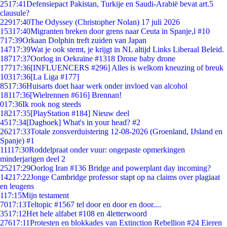
25
17:41
Defensiepact Pakistan, Turkije en Saudi-Arabië bevat art.5
clausule?
229
17:40
The Odyssey (Christopher Nolan) 17 juli 2026
153
17:40
Migranten breken door grens naar Ceuta in Spanje,l #10
7
17:39
Orkaan Dolphin treft zuiden van Japan
147
17:39
Wat je ook stemt, je krijgt in NL altijd Links Liberaal Beleid.
187
17:37
Oorlog in Oekraïne #1318 Drone baby drone
177
17:36
[INFLUENCERS #296] Alles is welkom kneuzing of breuk
103
17:36
[La Liga #177]
85
17:36
Huisarts doet haar werk onder invloed van alcohol
181
17:36
[Wielrennen #616] Brennan!
0
17:36
Ik rook nog steeds
182
17:35
[PlayStation #184] Nieuw deel
45
17:34
[Dagboek] What's in your head? #2
262
17:33
Totale zonsverduistering 12-08-2026 (Groenland, IJsland en
Spanje) #1
111
17:30
Roddelpraat onder vuur: ongepaste opmerkingen
minderjarigen deel 2
252
17:29
Oorlog Iran #136 Bridge and powerplant day incoming?
142
17:22
Jonge Cambridge professor stapt op na claims over plagiaat
en leugens
1
17:15
Mijn testament
70
17:13
Teltopic #1567 tel door en door en door....
35
17:12
Het hele alfabet #108 en 4letterwoord
276
17:11
Protesten en blokkades van Extinction Rebellion #24 Eieren