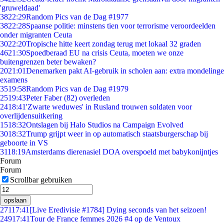
'gruweldaad'
38
22:29
Random Pics van de Dag #1977
38
22:28
Spaanse politie: minstens tien voor terrorisme veroordeelden
onder migranten Ceuta
30
22:20
Tropische hitte keert zondag terug met lokaal 32 graden
46
21:30
Spoedberaad EU na crisis Ceuta, moeten we onze
buitengrenzen beter bewaken?
20
21:01
Denemarken pakt AI-gebruik in scholen aan: extra mondelinge
examens
35
19:58
Random Pics van de Dag #1979
25
19:43
Peter Faber (82) overleden
24
18:41
'Zwarte weduwes' in Rusland trouwen soldaten voor
overlijdensuitkering
15
18:32
Ontslagen bij Halo Studios na Campaign Evolved
30
18:32
Trump grijpt weer in op automatisch staatsburgerschap bij
geboorte in VS
31
18:19
Amsterdams dierenasiel DOA overspoeld met babykonijntjes
Forum
Forum
Scrollbar gebruiken
opslaan
271
17:41
[Live Eredivisie #1784] Dying seconds van het seizoen!
249
17:41
Tour de France femmes 2026 #4 op de Ventoux