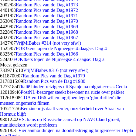
30
02/08
Random Pics van de Dag #1973
44
01/08
Random Pics van de Dag #1972
49
31/07
Random Pics van de Dag #1971
36
30/07
Random Pics van de Dag #1970
44
29/07
Random Pics van de Dag #1969
32
28/07
Random Pics van de Dag #1968
40
27/07
Random Pics van de Dag #1967
14
27/07
VrijMiBabes #314 (not very sfw!)
15
25/07
FOK!kers lopen de Nijmeegse 4-daagse: Dag 4
83
25/07
Random Pics van de Dag #1966
5
24/07
FOK!kers lopen de Nijmeegse 4-daagse: Dag 3
Meest gelezen
73397
15:10
VrijMiBabes #316 (not very sfw!)
61187
00:07
Random Pics van de Dag #1979
31780
15:09
Random Pics van de Dag #1980
1273
18:47
Italië hindert reizigers uit Spanje na migratiecrisis Ceuta
1201
09:46
PostNL-bezorger steekt bewoner na ruzie over pakket
1126
18:08
CDA en D66 willen ingrijpen tegen 'gluurbrillen' die
mensen ongemerkt filmen
1052
17:56
Benzineprijs daalt verder, onzekerheid over Straat van
Hormuz blijft
980
12:42
VS: kans op Russische aanval op NAVO-land groeit,
munitietekort wordt probleem
926
18:31
Vier aanhoudingen na doodsbedreiging burgemeester Depla
van Breda