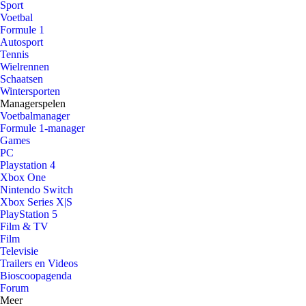
Sport
Voetbal
Formule 1
Autosport
Tennis
Wielrennen
Schaatsen
Wintersporten
Managerspelen
Voetbalmanager
Formule 1-manager
Games
PC
Playstation 4
Xbox One
Nintendo Switch
Xbox Series X|S
PlayStation 5
Film & TV
Film
Televisie
Trailers en Videos
Bioscoopagenda
Forum
Meer