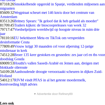
873
18:26
Smokkelbende opgerold in Spanje, verdienden miljoenen aan
migranten
856
09:32
Wegpiraat scheurt met 146 km/u door het centrum van
Amsterdam
835
13:26
Britney Spears: "Ik geloof dat ik heb gefaald als moeder"
817
09:45
Trailers kijken: de bioscoopreleases van week 32
797
17:47
Voedselprijzen wereldwijd op hoogste niveau in ruim drie
jaar
781
10:16
EU bekritiseert Meta en TikTok om verspreiden
desinformatie Ceuta
778
09:49
Vrouw krijgt 30 maanden cel voor afpersing 12-jarige
misdienaar in kerk
745
12:28
Broer 135 keer gestoken en gesneden: zes jaar cel en tbs voor
doodslag Gouda
690
09:53
Houthi's vallen Saoedi-Arabië en Jemen aan, dreigen met
blokkade olieroute
541
09:28
Aanhoudende droogte veroorzaakt scheuren in dijken Zuid-
Holland
540
12:17
RIVM vindt PFAS in al het geteste moedermelk,
borstvoeding blijft advies
▼ Advertentie door Refinery89
Lees ook