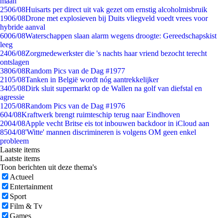
maan
25
06/08
Huisarts per direct uit vak gezet om ernstig alcoholmisbruik
19
06/08
Drone met explosieven bij Duits vliegveld voedt vrees voor
hybride aanval
60
06/08
Waterschappen slaan alarm wegens droogte: Gereedschapskist
leeg
24
06/08
Zorgmedewerkster die 's nachts haar vriend bezocht terecht
ontslagen
38
06/08
Random Pics van de Dag #1977
21
05/08
Tanken in België wordt nóg aantrekkelijker
34
05/08
Dirk sluit supermarkt op de Wallen na golf van diefstal en
agressie
12
05/08
Random Pics van de Dag #1976
6
04/08
Kraftwerk brengt ruimteschip terug naar Eindhoven
20
04/08
Apple vecht Britse eis tot inbouwen backdoor in iCloud aan
85
04/08
'Witte' mannen discrimineren is volgens OM geen enkel
probleem
Laatste items
Laatste items
Toon berichten uit deze thema's
Actueel
Entertainment
Sport
Film & Tv
Games