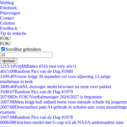
Weblog
Fotoboek
Prijsvragen
Contact
Colofon
Feedback
Tip de redactie
FOK!
FOK!
Scrollbar gebruiken
opslaan
12
15:10
VrijMiBabes #316 (not very sfw!)
40
15:09
Random Pics van de Dag #1980
11
09:49
Vrouw krijgt 30 maanden cel voor afpersing 12-jarige
misdienaar in kerk
38
09:46
PostNL-bezorger steekt bewoner na ruzie over pakket
35
00:07
Random Pics van de Dag #1979
2
07/08
De FOK!Voetbalmanager 2026/2027 is begonnen
16
07/08
Meta krijgt half miljard boete voor mentale schade bij jongeren
20
07/08
Denemarken pakt AI-gebruik in scholen aan: extra mondelinge
examens
19
07/08
Random Pics van de Dag #1978
66
06/08
Onlyfans-model met G-cup wil als NASA-ambassadeur naar