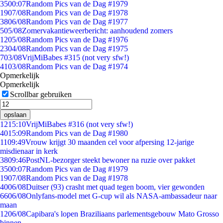
35
00:07
Random Pics van de Dag #1979
19
07/08
Random Pics van de Dag #1978
38
06/08
Random Pics van de Dag #1977
5
05/08
Zomervakantieweerbericht: aanhoudend zomers
12
05/08
Random Pics van de Dag #1976
23
04/08
Random Pics van de Dag #1975
7
03/08
VrijMiBabes #315 (not very sfw!)
41
03/08
Random Pics van de Dag #1974
Opmerkelijk
Opmerkelijk
Scrollbar gebruiken
opslaan
12
15:10
VrijMiBabes #316 (not very sfw!)
40
15:09
Random Pics van de Dag #1980
11
09:49
Vrouw krijgt 30 maanden cel voor afpersing 12-jarige
misdienaar in kerk
38
09:46
PostNL-bezorger steekt bewoner na ruzie over pakket
35
00:07
Random Pics van de Dag #1979
19
07/08
Random Pics van de Dag #1978
40
06/08
Duitser (93) crasht met quad tegen boom, vier gewonden
66
06/08
Onlyfans-model met G-cup wil als NASA-ambassadeur naar
maan
12
06/08
Capibara's lopen Braziliaans parlementsgebouw Mato Grosso
binnen