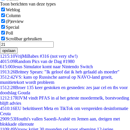
Toon berichten van deze types
Weblog
Column
(P)review
Special
Poll
Scrollbar gebruiken
opslaan
12
15:10
VrijMiBabes #316 (not very sfw!)
40
15:09
Random Pics van de Dag #1980
6
15:00
Jesus Simulator komt naar Nintendo Switch
19
13:26
Britney Spears: "Ik geloof dat ik heb gefaald als moeder"
35
12:42
VS: kans op Russische aanval op NAVO-land groeit,
munitietekort wordt probleem
15
12:28
Broer 135 keer gestoken en gesneden: zes jaar cel en tbs voor
doodslag Gouda
12
12:17
RIVM vindt PFAS in al het geteste moedermelk, borstvoeding
blijft advies
45
10:16
EU bekritiseert Meta en TikTok om verspreiden desinformatie
Ceuta
29
09:53
Houthi's vallen Saoedi-Arabië en Jemen aan, dreigen met
blokkade olieroute
11
09:49
Vrouw krijgt 30 maanden cel voor afpersing 12-jarige