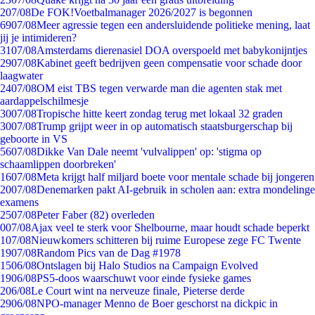
2
07/08
De FOK!Voetbalmanager 2026/2027 is begonnen
69
07/08
Meer agressie tegen een andersluidende politieke mening, laat
jij je intimideren?
31
07/08
Amsterdams dierenasiel DOA overspoeld met babykonijntjes
29
07/08
Kabinet geeft bedrijven geen compensatie voor schade door
laagwater
24
07/08
OM eist TBS tegen verwarde man die agenten stak met
aardappelschilmesje
30
07/08
Tropische hitte keert zondag terug met lokaal 32 graden
30
07/08
Trump grijpt weer in op automatisch staatsburgerschap bij
geboorte in VS
56
07/08
Dikke Van Dale neemt 'vulvalippen' op: 'stigma op
schaamlippen doorbreken'
16
07/08
Meta krijgt half miljard boete voor mentale schade bij jongeren
20
07/08
Denemarken pakt AI-gebruik in scholen aan: extra mondelinge
examens
25
07/08
Peter Faber (82) overleden
0
07/08
Ajax veel te sterk voor Shelbourne, maar houdt schade beperkt
1
07/08
Nieuwkomers schitteren bij ruime Europese zege FC Twente
19
07/08
Random Pics van de Dag #1978
15
06/08
Ontslagen bij Halo Studios na Campaign Evolved
19
06/08
PS5-doos waarschuwt voor einde fysieke games
2
06/08
Le Court wint na nerveuze finale, Pieterse derde
29
06/08
NPO-manager Menno de Boer geschorst na dickpic in