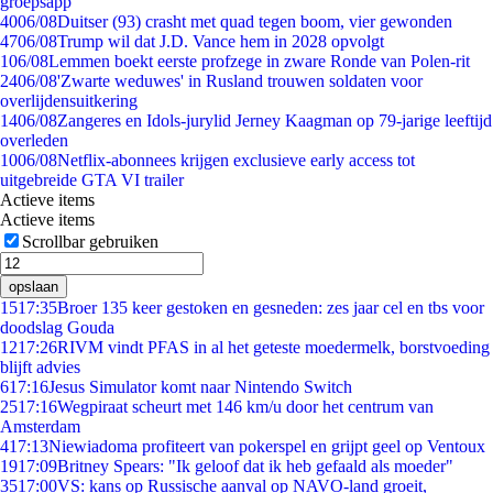
groepsapp
40
06/08
Duitser (93) crasht met quad tegen boom, vier gewonden
47
06/08
Trump wil dat J.D. Vance hem in 2028 opvolgt
1
06/08
Lemmen boekt eerste profzege in zware Ronde van Polen-rit
24
06/08
'Zwarte weduwes' in Rusland trouwen soldaten voor
overlijdensuitkering
14
06/08
Zangeres en Idols-jurylid Jerney Kaagman op 79-jarige leeftijd
overleden
10
06/08
Netflix-abonnees krijgen exclusieve early access tot
uitgebreide GTA VI trailer
Actieve items
Actieve items
Scrollbar gebruiken
opslaan
15
17:35
Broer 135 keer gestoken en gesneden: zes jaar cel en tbs voor
doodslag Gouda
12
17:26
RIVM vindt PFAS in al het geteste moedermelk, borstvoeding
blijft advies
6
17:16
Jesus Simulator komt naar Nintendo Switch
25
17:16
Wegpiraat scheurt met 146 km/u door het centrum van
Amsterdam
4
17:13
Niewiadoma profiteert van pokerspel en grijpt geel op Ventoux
19
17:09
Britney Spears: "Ik geloof dat ik heb gefaald als moeder"
35
17:00
VS: kans op Russische aanval op NAVO-land groeit,