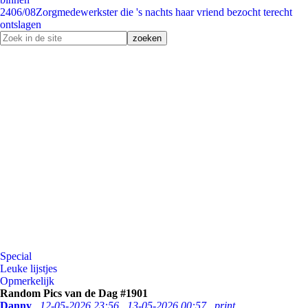
24
06/08
Zorgmedewerkster die 's nachts haar vriend bezocht terecht
ontslagen
Special
Leuke lijstjes
Opmerkelijk
Random Pics van de Dag #1901
Danny
12-05-2026 23:56
13-05-2026 00:57
print