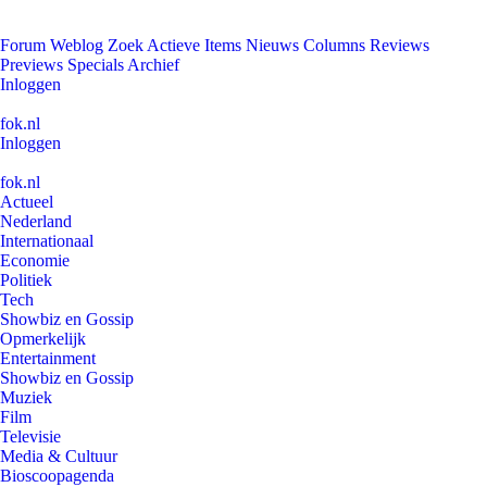
Forum
Weblog
Zoek
Actieve Items
Nieuws
Columns
Reviews
Previews
Specials
Archief
Inloggen
fok.nl
Inloggen
fok.nl
Actueel
Nederland
Internationaal
Economie
Politiek
Tech
Showbiz en Gossip
Opmerkelijk
Entertainment
Showbiz en Gossip
Muziek
Film
Televisie
Media & Cultuur
Bioscoopagenda