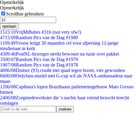
Opmerkelijk
Opmerkelijk
Scrollbar gebruiken
opslaan
15
15:10
VrijMiBabes #316 (not very sfw!)
47
15:09
Random Pics van de Dag #1980
11
09:49
Vrouw krijgt 30 maanden cel voor afpersing 12-jarige
misdienaar in kerk
43
09:46
PostNL-bezorger steekt bewoner na ruzie over pakket
35
00:07
Random Pics van de Dag #1979
19
07/08
Random Pics van de Dag #1978
40
06/08
Duitser (93) crasht met quad tegen boom, vier gewonden
66
06/08
Onlyfans-model met G-cup wil als NASA-ambassadeur naar
maan
12
06/08
Capibara's lopen Braziliaans parlementsgebouw Mato Grosso
binnen
24
06/08
Zorgmedewerkster die 's nachts haar vriend bezocht terecht
ontslagen