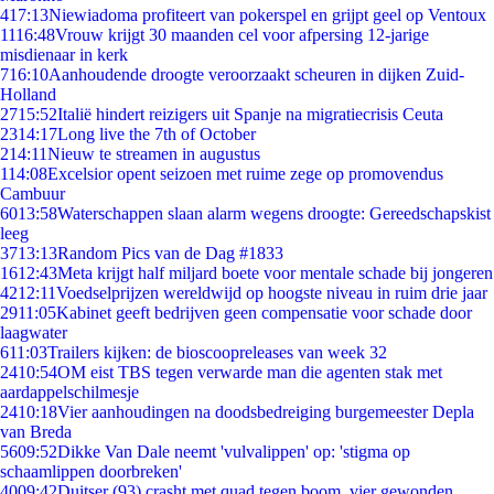
4
17:13
Niewiadoma profiteert van pokerspel en grijpt geel op Ventoux
11
16:48
Vrouw krijgt 30 maanden cel voor afpersing 12-jarige
misdienaar in kerk
7
16:10
Aanhoudende droogte veroorzaakt scheuren in dijken Zuid-
Holland
27
15:52
Italië hindert reizigers uit Spanje na migratiecrisis Ceuta
23
14:17
Long live the 7th of October
2
14:11
Nieuw te streamen in augustus
1
14:08
Excelsior opent seizoen met ruime zege op promovendus
Cambuur
60
13:58
Waterschappen slaan alarm wegens droogte: Gereedschapskist
leeg
37
13:13
Random Pics van de Dag #1833
16
12:43
Meta krijgt half miljard boete voor mentale schade bij jongeren
42
12:11
Voedselprijzen wereldwijd op hoogste niveau in ruim drie jaar
29
11:05
Kabinet geeft bedrijven geen compensatie voor schade door
laagwater
6
11:03
Trailers kijken: de bioscoopreleases van week 32
24
10:54
OM eist TBS tegen verwarde man die agenten stak met
aardappelschilmesje
24
10:18
Vier aanhoudingen na doodsbedreiging burgemeester Depla
van Breda
56
09:52
Dikke Van Dale neemt 'vulvalippen' op: 'stigma op
schaamlippen doorbreken'
40
09:42
Duitser (93) crasht met quad tegen boom, vier gewonden