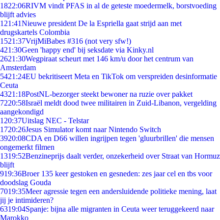
18
22:06
RIVM vindt PFAS in al de geteste moedermelk, borstvoeding
blijft advies
1
21:41
Nieuwe president De la Espriella gaat strijd aan met
drugskartels Colombia
15
21:37
VrijMiBabes #316 (not very sfw!)
4
21:30
Geen 'happy end' bij seksdate via Kinky.nl
26
21:30
Wegpiraat scheurt met 146 km/u door het centrum van
Amsterdam
54
21:24
EU bekritiseert Meta en TikTok om verspreiden desinformatie
Ceuta
43
21:18
PostNL-bezorger steekt bewoner na ruzie over pakket
72
20:58
Israël meldt dood twee militairen in Zuid-Libanon, vergelding
aangekondigd
1
20:37
Uitslag NEC - Telstar
17
20:26
Jesus Simulator komt naar Nintendo Switch
39
20:08
CDA en D66 willen ingrijpen tegen 'gluurbrillen' die mensen
ongemerkt filmen
13
19:52
Benzineprijs daalt verder, onzekerheid over Straat van Hormuz
blijft
9
19:36
Broer 135 keer gestoken en gesneden: zes jaar cel en tbs voor
doodslag Gouda
70
19:35
Meer agressie tegen een andersluidende politieke mening, laat
jij je intimideren?
63
19:04
Spanje: bijna alle migranten in Ceuta weer teruggekeerd naar
Marokko