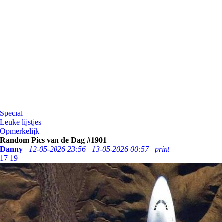
Special
Leuke lijstjes
Opmerkelijk
Random Pics van de Dag #1901
Danny
12-05-2026 23:56
13-05-2026 00:57
print
17
19