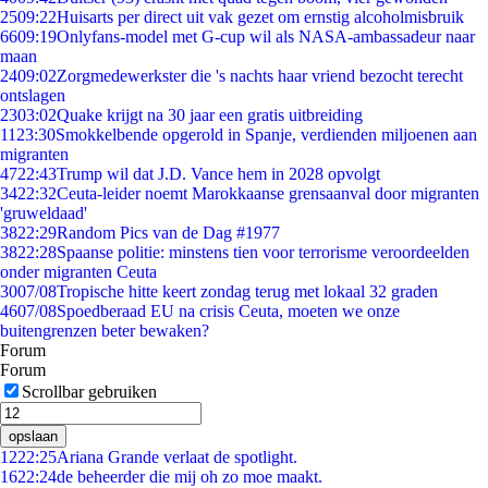
25
09:22
Huisarts per direct uit vak gezet om ernstig alcoholmisbruik
66
09:19
Onlyfans-model met G-cup wil als NASA-ambassadeur naar
maan
24
09:02
Zorgmedewerkster die 's nachts haar vriend bezocht terecht
ontslagen
23
03:02
Quake krijgt na 30 jaar een gratis uitbreiding
11
23:30
Smokkelbende opgerold in Spanje, verdienden miljoenen aan
migranten
47
22:43
Trump wil dat J.D. Vance hem in 2028 opvolgt
34
22:32
Ceuta-leider noemt Marokkaanse grensaanval door migranten
'gruweldaad'
38
22:29
Random Pics van de Dag #1977
38
22:28
Spaanse politie: minstens tien voor terrorisme veroordeelden
onder migranten Ceuta
30
07/08
Tropische hitte keert zondag terug met lokaal 32 graden
46
07/08
Spoedberaad EU na crisis Ceuta, moeten we onze
buitengrenzen beter bewaken?
Forum
Forum
Scrollbar gebruiken
opslaan
12
22:25
Ariana Grande verlaat de spotlight.
16
22:24
de beheerder die mij oh zo moe maakt.