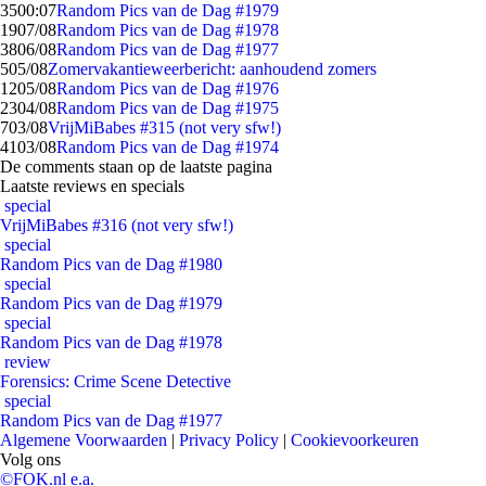
35
00:07
Random Pics van de Dag #1979
19
07/08
Random Pics van de Dag #1978
38
06/08
Random Pics van de Dag #1977
5
05/08
Zomervakantieweerbericht: aanhoudend zomers
12
05/08
Random Pics van de Dag #1976
23
04/08
Random Pics van de Dag #1975
7
03/08
VrijMiBabes #315 (not very sfw!)
41
03/08
Random Pics van de Dag #1974
De comments staan op de laatste pagina
Laatste reviews en specials
special
VrijMiBabes #316 (not very sfw!)
special
Random Pics van de Dag #1980
special
Random Pics van de Dag #1979
special
Random Pics van de Dag #1978
review
Forensics: Crime Scene Detective
special
Random Pics van de Dag #1977
Algemene Voorwaarden
|
Privacy Policy
|
Cookievoorkeuren
Volg ons
©FOK.nl e.a.