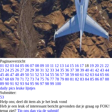
Paginaoverzicht
01
02
03
04
05
06
07
08
09
10
11
12
13
14
15
16
17
18
19
20
21
22
23
24
25
26
27
28
29
30
31
32
33
34
35
36
37
38
39
40
41
42
43
44
45
46
47
48
49
50
51
52
53
54
55
56
57
58
59
60
61
62
63
64
65
66
67
68
69
70
71
72
73
74
75
76
77
78
79
80
81
82
83
84
85
86
87
88
89
90
91
92
93
94
95
96
97
98
99
100
daily pics
leuke lijstjes
Submitter:
53
Help ons; deel dit item als je het leuk vond
Heb je een leuk of interessant bericht gevonden dat je graag op FOK!
terug ziet?
Tip ons dan via de submit!