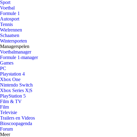
Sport
Voetbal
Formule 1
Autosport
Tennis
Wielrennen
Schaatsen
Wintersporten
Managerspelen
Voetbalmanager
Formule 1-manager
Games
PC
Playstation 4
Xbox One
Nintendo Switch
Xbox Series X|S
PlayStation 5
Film & TV
Film
Televisie
Trailers en Videos
Bioscoopagenda
Forum
Meer