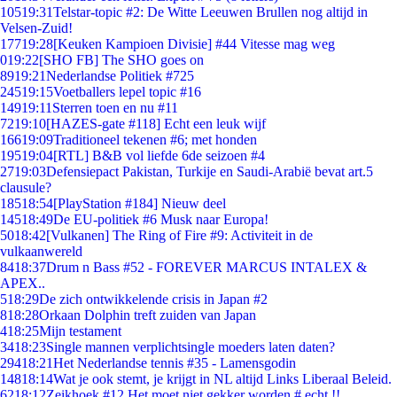
105
19:31
Telstar-topic #2: De Witte Leeuwen Brullen nog altijd in
Velsen-Zuid!
177
19:28
[Keuken Kampioen Divisie] #44 Vitesse mag weg
0
19:22
[SHO FB] The SHO goes on
89
19:21
Nederlandse Politiek #725
245
19:15
Voetballers lepel topic #16
149
19:11
Sterren toen en nu #11
72
19:10
[HAZES-gate #118] Echt een leuk wijf
166
19:09
Traditioneel tekenen #6; met honden
195
19:04
[RTL] B&B vol liefde 6de seizoen #4
27
19:03
Defensiepact Pakistan, Turkije en Saudi-Arabië bevat art.5
clausule?
185
18:54
[PlayStation #184] Nieuw deel
145
18:49
De EU-politiek #6 Musk naar Europa!
50
18:42
[Vulkanen] The Ring of Fire #9: Activiteit in de
vulkaanwereld
84
18:37
Drum n Bass #52 - FOREVER MARCUS INTALEX &
APEX..
5
18:29
De zich ontwikkelende crisis in Japan #2
8
18:28
Orkaan Dolphin treft zuiden van Japan
4
18:25
Mijn testament
34
18:23
Single mannen verplichtsingle moeders laten daten?
294
18:21
Het Nederlandse tennis #35 - Lamensgodin
148
18:14
Wat je ook stemt, je krijgt in NL altijd Links Liberaal Beleid.
62
18:12
Zeikhoek #12 Het moet niet gekker worden # echt !!