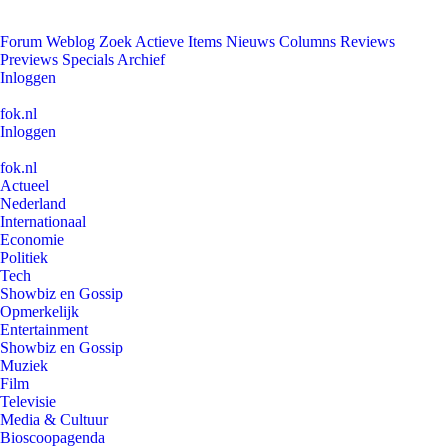
Forum
Weblog
Zoek
Actieve Items
Nieuws
Columns
Reviews
Previews
Specials
Archief
Inloggen
fok.nl
Inloggen
fok.nl
Actueel
Nederland
Internationaal
Economie
Politiek
Tech
Showbiz en Gossip
Opmerkelijk
Entertainment
Showbiz en Gossip
Muziek
Film
Televisie
Media & Cultuur
Bioscoopagenda