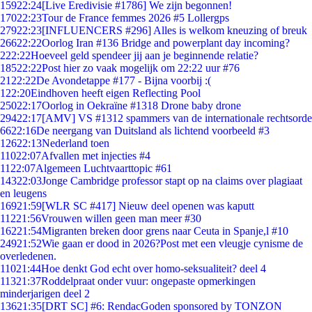
159
22:24
[Live Eredivisie #1786] We zijn begonnen!
170
22:23
Tour de France femmes 2026 #5 Lollergps
279
22:23
[INFLUENCERS #296] Alles is welkom kneuzing of breuk
266
22:22
Oorlog Iran #136 Bridge and powerplant day incoming?
2
22:22
Hoeveel geld spendeer jij aan je beginnende relatie?
185
22:22
Post hier zo vaak mogelijk om 22:22 uur #76
21
22:22
De Avondetappe #177 - Bijna voorbij :(
1
22:20
Eindhoven heeft eigen Reflecting Pool
250
22:17
Oorlog in Oekraïne #1318 Drone baby drone
294
22:17
[AMV] VS #1312 spammers van de internationale rechtsorde
66
22:16
De neergang van Duitsland als lichtend voorbeeld #3
126
22:13
Nederland toen
110
22:07
Afvallen met injecties #4
11
22:07
Algemeen Luchtvaarttopic #61
143
22:03
Jonge Cambridge professor stapt op na claims over plagiaat
en leugens
169
21:59
[WLR SC #417] Nieuw deel openen was kaputt
112
21:56
Vrouwen willen geen man meer #30
162
21:54
Migranten breken door grens naar Ceuta in Spanje,l #10
249
21:52
Wie gaan er dood in 2026?Post met een vleugje cynisme de
overledenen.
110
21:44
Hoe denkt God echt over homo-seksualiteit? deel 4
113
21:37
Roddelpraat onder vuur: ongepaste opmerkingen
minderjarigen deel 2
136
21:35
[DRT SC] #6: RendacGoden sponsored by TONZON