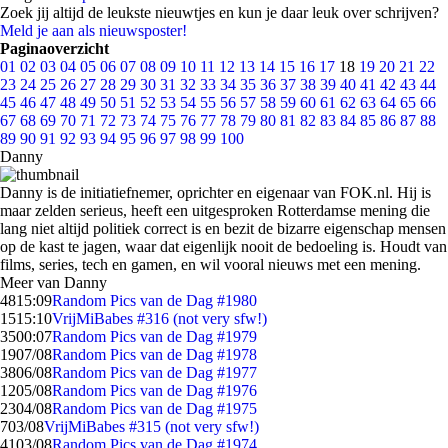
Zoek jij altijd de leukste nieuwtjes en kun je daar leuk over schrijven?
Meld je aan als nieuwsposter!
Paginaoverzicht
01
02
03
04
05
06
07
08
09
10
11
12
13
14
15
16
17
18
19
20
21
22
23
24
25
26
27
28
29
30
31
32
33
34
35
36
37
38
39
40
41
42
43
44
45
46
47
48
49
50
51
52
53
54
55
56
57
58
59
60
61
62
63
64
65
66
67
68
69
70
71
72
73
74
75
76
77
78
79
80
81
82
83
84
85
86
87
88
89
90
91
92
93
94
95
96
97
98
99
100
Danny
Danny is de initiatiefnemer, oprichter en eigenaar van FOK.nl. Hij is
maar zelden serieus, heeft een uitgesproken Rotterdamse mening die
lang niet altijd politiek correct is en bezit de bizarre eigenschap mensen
op de kast te jagen, waar dat eigenlijk nooit de bedoeling is. Houdt van
films, series, tech en gamen, en wil vooral nieuws met een mening.
Meer van Danny
48
15:09
Random Pics van de Dag #1980
15
15:10
VrijMiBabes #316 (not very sfw!)
35
00:07
Random Pics van de Dag #1979
19
07/08
Random Pics van de Dag #1978
38
06/08
Random Pics van de Dag #1977
12
05/08
Random Pics van de Dag #1976
23
04/08
Random Pics van de Dag #1975
7
03/08
VrijMiBabes #315 (not very sfw!)
41
03/08
Random Pics van de Dag #1974