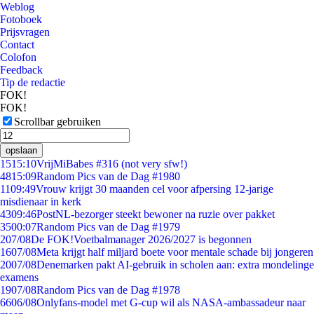
Weblog
Fotoboek
Prijsvragen
Contact
Colofon
Feedback
Tip de redactie
FOK!
FOK!
Scrollbar gebruiken
opslaan
15
15:10
VrijMiBabes #316 (not very sfw!)
48
15:09
Random Pics van de Dag #1980
11
09:49
Vrouw krijgt 30 maanden cel voor afpersing 12-jarige
misdienaar in kerk
43
09:46
PostNL-bezorger steekt bewoner na ruzie over pakket
35
00:07
Random Pics van de Dag #1979
2
07/08
De FOK!Voetbalmanager 2026/2027 is begonnen
16
07/08
Meta krijgt half miljard boete voor mentale schade bij jongeren
20
07/08
Denemarken pakt AI-gebruik in scholen aan: extra mondelinge
examens
19
07/08
Random Pics van de Dag #1978
66
06/08
Onlyfans-model met G-cup wil als NASA-ambassadeur naar