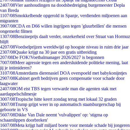
24
07/08
Vier aanhoudingen na doodsbedreiging burgemeester Depla
van Breda
11
07/08
Smokkelbende opgerold in Spanje, verdienden miljoenen aan
migranten
39
07/08
CDA en D66 willen ingrijpen tegen 'gluurbrillen' die mensen
ongemerkt filmen
13
07/08
Benzineprijs daalt verder, onzekerheid over Straat van Hormuz
blijft
42
07/08
Voedselprijzen wereldwijd op hoogste niveau in ruim drie jaar
23
07/08
Quake krijgt na 30 jaar een gratis uitbreiding
2
07/08
De FOK!Voetbalmanager 2026/2027 is begonnen
70
07/08
Meer agressie tegen een andersluidende politieke mening, laat
jij je intimideren?
31
07/08
Amsterdams dierenasiel DOA overspoeld met babykonijntjes
29
07/08
Kabinet geeft bedrijven geen compensatie voor schade door
laagwater
24
07/08
OM eist TBS tegen verwarde man die agenten stak met
aardappelschilmesje
30
07/08
Tropische hitte keert zondag terug met lokaal 32 graden
30
07/08
Trump grijpt weer in op automatisch staatsburgerschap bij
geboorte in VS
56
07/08
Dikke Van Dale neemt 'vulvalippen' op: 'stigma op
schaamlippen doorbreken'
16
07/08
Meta krijgt half miljard boete voor mentale schade bij jongeren