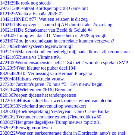
14
21:29
Ik rook nog steeds
297
21:28
Centraal Bordspeltopic #8 Game on!
81
21:23
Vuelta a España 2026 #1
184
21:18
NEC #77: Wat een seizoen is dit zeg
116
21:15
Koopzegels sparen bij AH duurt straks 2x zo lang
100
21:11
De Schatkamer van Beeld & Geluid #4
75
21:09
Trump wil dat J.D. Vance hem in 2028 opvolgt
63
21:07
Zou je vreemdgaan in een relatie kunnen vergeven?
3
21:06
Scholensysteem tegenwoordig?
103
21:05
Man zoekt mij en bedreigt mij, nadat ik met zijn zoon sprak
244
21:05
Russia vs Ukraine #91
47
21:00
Woordensamenstelspel #1184 met 2 woorden spreken SVP
281
20:54
Van kleuter tot puber deel 184
83
20:48
2010: Vermissing van Herman Ploegstra
59
20:48
Huisarts verkracht vrouw.
227
20:47
archito's jaren '70 huis #5 - Een nieuw begin
185
20:46
[Wielrennen #616] Brennan!
8
20:36
Poepen tijdens het tandenpoetsen
117
20:35
Huisarts doet haar werk onder invloed van alcohol
236
20:33
Nederland stevent af op watertekort
18
20:31
[Boekbespreking] Yesteryear - Caro Claire Burke
206
20:29
Verander een letter expert (7lettereditie) #50
63
20:27
Het grote dagelijkse Trump nieuws topic #31
56
20:25
Eeuwig voortleven
23
20:22
Weer een parkeergarage dicht in Dordrecht, auto's zo snel