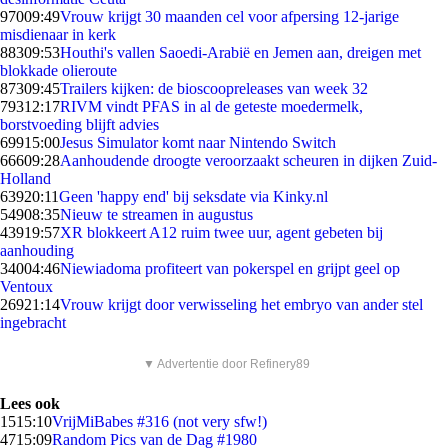
970
09:49
Vrouw krijgt 30 maanden cel voor afpersing 12-jarige
misdienaar in kerk
883
09:53
Houthi's vallen Saoedi-Arabië en Jemen aan, dreigen met
blokkade olieroute
873
09:45
Trailers kijken: de bioscoopreleases van week 32
793
12:17
RIVM vindt PFAS in al de geteste moedermelk,
borstvoeding blijft advies
699
15:00
Jesus Simulator komt naar Nintendo Switch
666
09:28
Aanhoudende droogte veroorzaakt scheuren in dijken Zuid-
Holland
639
20:11
Geen 'happy end' bij seksdate via Kinky.nl
549
08:35
Nieuw te streamen in augustus
439
19:57
XR blokkeert A12 ruim twee uur, agent gebeten bij
aanhouding
340
04:46
Niewiadoma profiteert van pokerspel en grijpt geel op
Ventoux
269
21:14
Vrouw krijgt door verwisseling het embryo van ander stel
ingebracht
▼ Advertentie door Refinery89
Lees ook
15
15:10
VrijMiBabes #316 (not very sfw!)
47
15:09
Random Pics van de Dag #1980