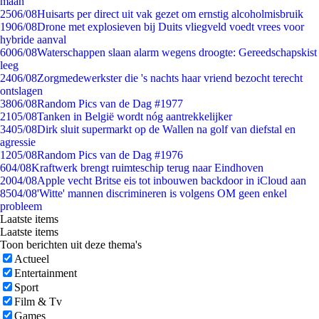
maan
25
06/08
Huisarts per direct uit vak gezet om ernstig alcoholmisbruik
19
06/08
Drone met explosieven bij Duits vliegveld voedt vrees voor
hybride aanval
60
06/08
Waterschappen slaan alarm wegens droogte: Gereedschapskist
leeg
24
06/08
Zorgmedewerkster die 's nachts haar vriend bezocht terecht
ontslagen
38
06/08
Random Pics van de Dag #1977
21
05/08
Tanken in België wordt nóg aantrekkelijker
34
05/08
Dirk sluit supermarkt op de Wallen na golf van diefstal en
agressie
12
05/08
Random Pics van de Dag #1976
6
04/08
Kraftwerk brengt ruimteschip terug naar Eindhoven
20
04/08
Apple vecht Britse eis tot inbouwen backdoor in iCloud aan
85
04/08
'Witte' mannen discrimineren is volgens OM geen enkel
probleem
Laatste items
Laatste items
Toon berichten uit deze thema's
Actueel
Entertainment
Sport
Film & Tv
Games