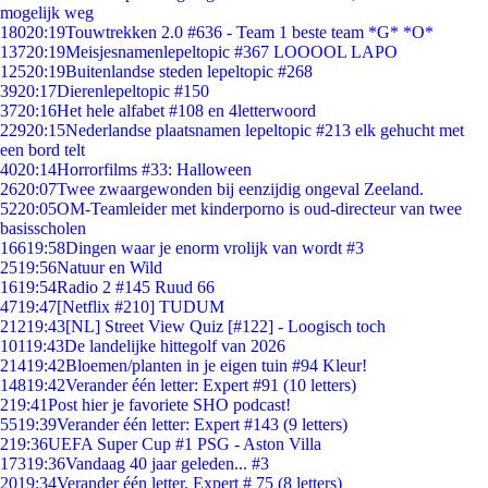
mogelijk weg
180
20:19
Touwtrekken 2.0 #636 - Team 1 beste team *G* *O*
137
20:19
Meisjesnamenlepeltopic #367 LOOOOL LAPO
125
20:19
Buitenlandse steden lepeltopic #268
39
20:17
Dierenlepeltopic #150
37
20:16
Het hele alfabet #108 en 4letterwoord
229
20:15
Nederlandse plaatsnamen lepeltopic #213 elk gehucht met
een bord telt
40
20:14
Horrorfilms #33: Halloween
26
20:07
Twee zwaargewonden bij eenzijdig ongeval Zeeland.
52
20:05
OM-Teamleider met kinderporno is oud-directeur van twee
basisscholen
166
19:58
Dingen waar je enorm vrolijk van wordt #3
25
19:56
Natuur en Wild
16
19:54
Radio 2 #145 Ruud 66
47
19:47
[Netflix #210] TUDUM
212
19:43
[NL] Street View Quiz [#122] - Loogisch toch
101
19:43
De landelijke hittegolf van 2026
214
19:42
Bloemen/planten in je eigen tuin #94 Kleur!
148
19:42
Verander één letter: Expert #91 (10 letters)
2
19:41
Post hier je favoriete SHO podcast!
55
19:39
Verander één letter: Expert #143 (9 letters)
2
19:36
UEFA Super Cup #1 PSG - Aston Villa
173
19:36
Vandaag 40 jaar geleden... #3
20
19:34
Verander één letter. Expert # 75 (8 letters)