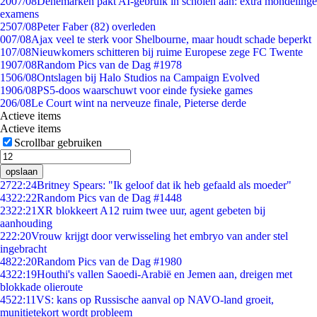
20
07/08
Denemarken pakt AI-gebruik in scholen aan: extra mondelinge
examens
25
07/08
Peter Faber (82) overleden
0
07/08
Ajax veel te sterk voor Shelbourne, maar houdt schade beperkt
1
07/08
Nieuwkomers schitteren bij ruime Europese zege FC Twente
19
07/08
Random Pics van de Dag #1978
15
06/08
Ontslagen bij Halo Studios na Campaign Evolved
19
06/08
PS5-doos waarschuwt voor einde fysieke games
2
06/08
Le Court wint na nerveuze finale, Pieterse derde
Actieve items
Actieve items
Scrollbar gebruiken
opslaan
27
22:24
Britney Spears: "Ik geloof dat ik heb gefaald als moeder"
43
22:22
Random Pics van de Dag #1448
23
22:21
XR blokkeert A12 ruim twee uur, agent gebeten bij
aanhouding
2
22:20
Vrouw krijgt door verwisseling het embryo van ander stel
ingebracht
48
22:20
Random Pics van de Dag #1980
43
22:19
Houthi's vallen Saoedi-Arabië en Jemen aan, dreigen met
blokkade olieroute
45
22:11
VS: kans op Russische aanval op NAVO-land groeit,
munitietekort wordt probleem