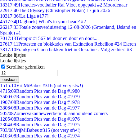
183
17:49
Heracles-voetballer Rai Vloet opgepakt #2 Moordenaar
229
17:40
The Odyssey (Christopher Nolan) 17 juli 2026
103
17:36
[La Liga #177]
45
17:34
[Dagboek] What's in your head? #2
262
17:33
Totale zonsverduistering 12-08-2026 (Groenland, IJsland en
Spanje) #1
70
17:13
Teltopic #1567 tel door en door en door....
276
17:11
Protesten en blokkades van Extinction Rebellion #24 Eieren
78
17:10
Franky en Coen bakken friet in Oekraïne - Volg ze hier! #3
Leuke lijstjes
Leuke lijstjes
Scrollbar gebruiken
opslaan
15
15:10
VrijMiBabes #316 (not very sfw!)
47
15:09
Random Pics van de Dag #1980
35
00:07
Random Pics van de Dag #1979
19
07/08
Random Pics van de Dag #1978
38
06/08
Random Pics van de Dag #1977
5
05/08
Zomervakantieweerbericht: aanhoudend zomers
12
05/08
Random Pics van de Dag #1976
23
04/08
Random Pics van de Dag #1975
7
03/08
VrijMiBabes #315 (not very sfw!)
41
03/08
Random Pics van de Dag #1974