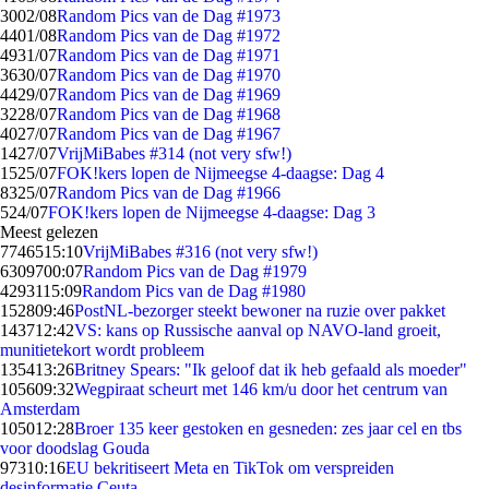
30
02/08
Random Pics van de Dag #1973
44
01/08
Random Pics van de Dag #1972
49
31/07
Random Pics van de Dag #1971
36
30/07
Random Pics van de Dag #1970
44
29/07
Random Pics van de Dag #1969
32
28/07
Random Pics van de Dag #1968
40
27/07
Random Pics van de Dag #1967
14
27/07
VrijMiBabes #314 (not very sfw!)
15
25/07
FOK!kers lopen de Nijmeegse 4-daagse: Dag 4
83
25/07
Random Pics van de Dag #1966
5
24/07
FOK!kers lopen de Nijmeegse 4-daagse: Dag 3
Meest gelezen
77465
15:10
VrijMiBabes #316 (not very sfw!)
63097
00:07
Random Pics van de Dag #1979
42931
15:09
Random Pics van de Dag #1980
1528
09:46
PostNL-bezorger steekt bewoner na ruzie over pakket
1437
12:42
VS: kans op Russische aanval op NAVO-land groeit,
munitietekort wordt probleem
1354
13:26
Britney Spears: "Ik geloof dat ik heb gefaald als moeder"
1056
09:32
Wegpiraat scheurt met 146 km/u door het centrum van
Amsterdam
1050
12:28
Broer 135 keer gestoken en gesneden: zes jaar cel en tbs
voor doodslag Gouda
973
10:16
EU bekritiseert Meta en TikTok om verspreiden
desinformatie Ceuta