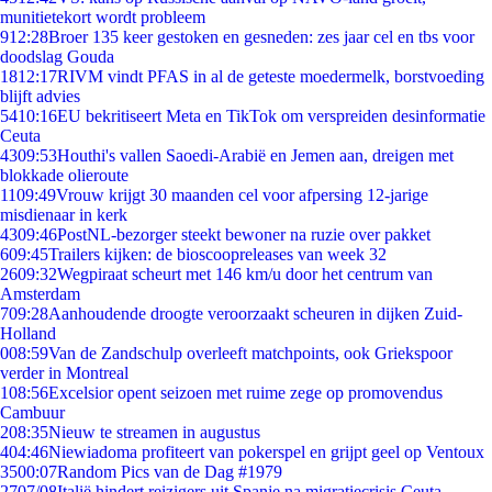
munitietekort wordt probleem
9
12:28
Broer 135 keer gestoken en gesneden: zes jaar cel en tbs voor
doodslag Gouda
18
12:17
RIVM vindt PFAS in al de geteste moedermelk, borstvoeding
blijft advies
54
10:16
EU bekritiseert Meta en TikTok om verspreiden desinformatie
Ceuta
43
09:53
Houthi's vallen Saoedi-Arabië en Jemen aan, dreigen met
blokkade olieroute
11
09:49
Vrouw krijgt 30 maanden cel voor afpersing 12-jarige
misdienaar in kerk
43
09:46
PostNL-bezorger steekt bewoner na ruzie over pakket
6
09:45
Trailers kijken: de bioscoopreleases van week 32
26
09:32
Wegpiraat scheurt met 146 km/u door het centrum van
Amsterdam
7
09:28
Aanhoudende droogte veroorzaakt scheuren in dijken Zuid-
Holland
0
08:59
Van de Zandschulp overleeft matchpoints, ook Griekspoor
verder in Montreal
1
08:56
Excelsior opent seizoen met ruime zege op promovendus
Cambuur
2
08:35
Nieuw te streamen in augustus
4
04:46
Niewiadoma profiteert van pokerspel en grijpt geel op Ventoux
35
00:07
Random Pics van de Dag #1979
27
07/08
Italië hindert reizigers uit Spanje na migratiecrisis Ceuta