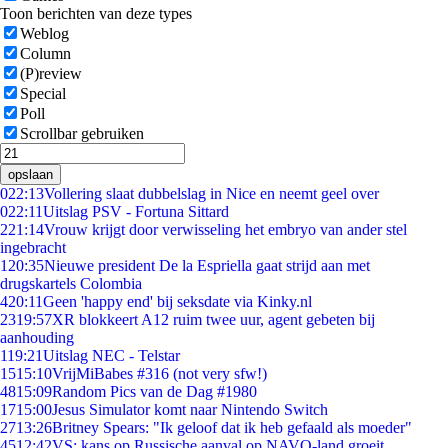
Toon berichten van deze types
Weblog
Column
(P)review
Special
Poll
Scrollbar gebruiken
opslaan
0
22:13
Vollering slaat dubbelslag in Nice en neemt geel over
0
22:11
Uitslag PSV - Fortuna Sittard
2
21:14
Vrouw krijgt door verwisseling het embryo van ander stel
ingebracht
1
20:35
Nieuwe president De la Espriella gaat strijd aan met
drugskartels Colombia
4
20:11
Geen 'happy end' bij seksdate via Kinky.nl
23
19:57
XR blokkeert A12 ruim twee uur, agent gebeten bij
aanhouding
1
19:21
Uitslag NEC - Telstar
15
15:10
VrijMiBabes #316 (not very sfw!)
48
15:09
Random Pics van de Dag #1980
17
15:00
Jesus Simulator komt naar Nintendo Switch
27
13:26
Britney Spears: "Ik geloof dat ik heb gefaald als moeder"
45
12:42
VS: kans op Russische aanval op NAVO-land groeit,