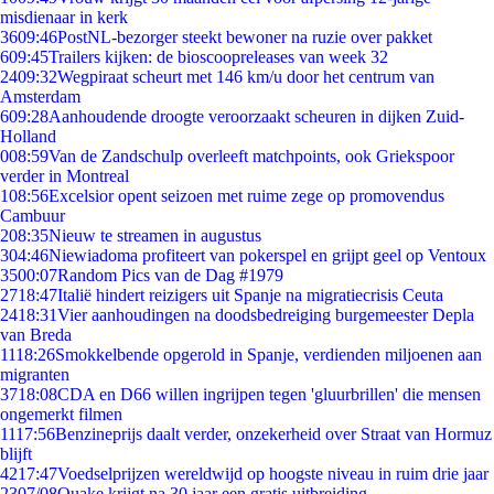
misdienaar in kerk
36
09:46
PostNL-bezorger steekt bewoner na ruzie over pakket
6
09:45
Trailers kijken: de bioscoopreleases van week 32
24
09:32
Wegpiraat scheurt met 146 km/u door het centrum van
Amsterdam
6
09:28
Aanhoudende droogte veroorzaakt scheuren in dijken Zuid-
Holland
0
08:59
Van de Zandschulp overleeft matchpoints, ook Griekspoor
verder in Montreal
1
08:56
Excelsior opent seizoen met ruime zege op promovendus
Cambuur
2
08:35
Nieuw te streamen in augustus
3
04:46
Niewiadoma profiteert van pokerspel en grijpt geel op Ventoux
35
00:07
Random Pics van de Dag #1979
27
18:47
Italië hindert reizigers uit Spanje na migratiecrisis Ceuta
24
18:31
Vier aanhoudingen na doodsbedreiging burgemeester Depla
van Breda
11
18:26
Smokkelbende opgerold in Spanje, verdienden miljoenen aan
migranten
37
18:08
CDA en D66 willen ingrijpen tegen 'gluurbrillen' die mensen
ongemerkt filmen
11
17:56
Benzineprijs daalt verder, onzekerheid over Straat van Hormuz
blijft
42
17:47
Voedselprijzen wereldwijd op hoogste niveau in ruim drie jaar
23
07/08
Quake krijgt na 30 jaar een gratis uitbreiding