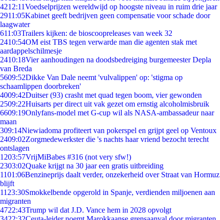
42
12:11
Voedselprijzen wereldwijd op hoogste niveau in ruim drie jaar
29
11:05
Kabinet geeft bedrijven geen compensatie voor schade door
laagwater
6
11:03
Trailers kijken: de bioscoopreleases van week 32
24
10:54
OM eist TBS tegen verwarde man die agenten stak met
aardappelschilmesje
24
10:18
Vier aanhoudingen na doodsbedreiging burgemeester Depla
van Breda
56
09:52
Dikke Van Dale neemt 'vulvalippen' op: 'stigma op
schaamlippen doorbreken'
40
09:42
Duitser (93) crasht met quad tegen boom, vier gewonden
25
09:22
Huisarts per direct uit vak gezet om ernstig alcoholmisbruik
66
09:19
Onlyfans-model met G-cup wil als NASA-ambassadeur naar
maan
3
09:14
Niewiadoma profiteert van pokerspel en grijpt geel op Ventoux
24
09:02
Zorgmedewerkster die 's nachts haar vriend bezocht terecht
ontslagen
12
03:57
VrijMiBabes #316 (not very sfw!)
23
03:02
Quake krijgt na 30 jaar een gratis uitbreiding
11
01:06
Benzineprijs daalt verder, onzekerheid over Straat van Hormuz
blijft
11
23:30
Smokkelbende opgerold in Spanje, verdienden miljoenen aan
migranten
47
22:43
Trump wil dat J.D. Vance hem in 2028 opvolgt
34
22:32
Ceuta-leider noemt Marokkaanse grensaanval door migranten