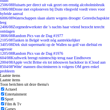
maan
25
06/08
Huisarts per direct uit vak gezet om ernstig alcoholmisbruik
19
06/08
Drone met explosieven bij Duits vliegveld voedt vrees voor
hybride aanval
60
06/08
Waterschappen slaan alarm wegens droogte: Gereedschapskist
leeg
24
06/08
Zorgmedewerkster die 's nachts haar vriend bezocht terecht
ontslagen
38
06/08
Random Pics van de Dag #1977
21
05/08
Tanken in België wordt nóg aantrekkelijker
34
05/08
Dirk sluit supermarkt op de Wallen na golf van diefstal en
agressie
12
05/08
Random Pics van de Dag #1976
6
04/08
Kraftwerk brengt ruimteschip terug naar Eindhoven
20
04/08
Apple vecht Britse eis tot inbouwen backdoor in iCloud aan
85
04/08
'Witte' mannen discrimineren is volgens OM geen enkel
probleem
Laatste items
Laatste items
Toon berichten uit deze thema's
Actueel
Entertainment
Sport
Film & Tv
Games