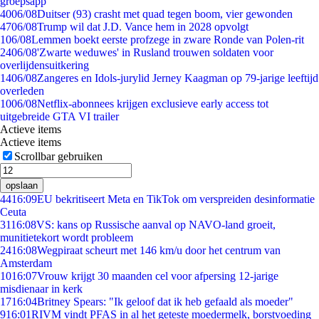
groepsapp
40
06/08
Duitser (93) crasht met quad tegen boom, vier gewonden
47
06/08
Trump wil dat J.D. Vance hem in 2028 opvolgt
1
06/08
Lemmen boekt eerste profzege in zware Ronde van Polen-rit
24
06/08
'Zwarte weduwes' in Rusland trouwen soldaten voor
overlijdensuitkering
14
06/08
Zangeres en Idols-jurylid Jerney Kaagman op 79-jarige leeftijd
overleden
10
06/08
Netflix-abonnees krijgen exclusieve early access tot
uitgebreide GTA VI trailer
Actieve items
Actieve items
Scrollbar gebruiken
opslaan
44
16:09
EU bekritiseert Meta en TikTok om verspreiden desinformatie
Ceuta
31
16:08
VS: kans op Russische aanval op NAVO-land groeit,
munitietekort wordt probleem
24
16:08
Wegpiraat scheurt met 146 km/u door het centrum van
Amsterdam
10
16:07
Vrouw krijgt 30 maanden cel voor afpersing 12-jarige
misdienaar in kerk
17
16:04
Britney Spears: "Ik geloof dat ik heb gefaald als moeder"
9
16:01
RIVM vindt PFAS in al het geteste moedermelk, borstvoeding