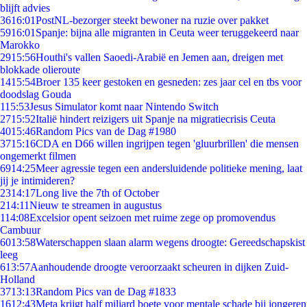
blijft advies
36
16:01
PostNL-bezorger steekt bewoner na ruzie over pakket
59
16:01
Spanje: bijna alle migranten in Ceuta weer teruggekeerd naar
Marokko
29
15:56
Houthi's vallen Saoedi-Arabië en Jemen aan, dreigen met
blokkade olieroute
14
15:54
Broer 135 keer gestoken en gesneden: zes jaar cel en tbs voor
doodslag Gouda
1
15:53
Jesus Simulator komt naar Nintendo Switch
27
15:52
Italië hindert reizigers uit Spanje na migratiecrisis Ceuta
40
15:46
Random Pics van de Dag #1980
37
15:16
CDA en D66 willen ingrijpen tegen 'gluurbrillen' die mensen
ongemerkt filmen
69
14:25
Meer agressie tegen een andersluidende politieke mening, laat
jij je intimideren?
23
14:17
Long live the 7th of October
2
14:11
Nieuw te streamen in augustus
1
14:08
Excelsior opent seizoen met ruime zege op promovendus
Cambuur
60
13:58
Waterschappen slaan alarm wegens droogte: Gereedschapskist
leeg
6
13:57
Aanhoudende droogte veroorzaakt scheuren in dijken Zuid-
Holland
37
13:13
Random Pics van de Dag #1833
16
12:43
Meta krijgt half miljard boete voor mentale schade bij jongeren