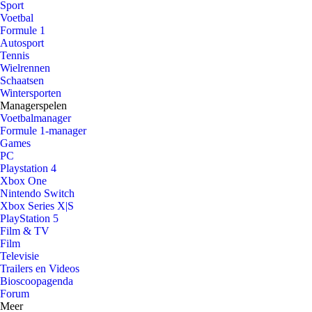
Sport
Voetbal
Formule 1
Autosport
Tennis
Wielrennen
Schaatsen
Wintersporten
Managerspelen
Voetbalmanager
Formule 1-manager
Games
PC
Playstation 4
Xbox One
Nintendo Switch
Xbox Series X|S
PlayStation 5
Film & TV
Film
Televisie
Trailers en Videos
Bioscoopagenda
Forum
Meer