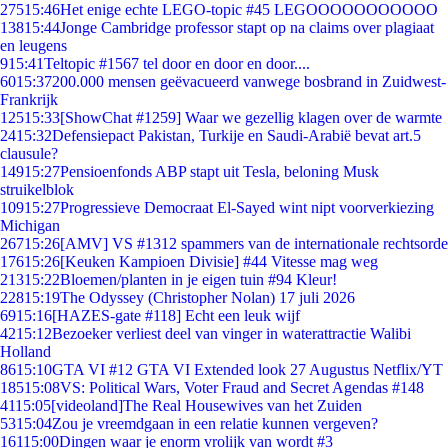
275
15:46
Het enige echte LEGO-topic #45 LEGOOOOOOOOOOO
138
15:44
Jonge Cambridge professor stapt op na claims over plagiaat
en leugens
9
15:41
Teltopic #1567 tel door en door en door....
60
15:37
200.000 mensen geëvacueerd vanwege bosbrand in Zuidwest-
Frankrijk
125
15:33
[ShowChat #1259] Waar we gezellig klagen over de warmte
24
15:32
Defensiepact Pakistan, Turkije en Saudi-Arabië bevat art.5
clausule?
149
15:27
Pensioenfonds ABP stapt uit Tesla, beloning Musk
struikelblok
109
15:27
Progressieve Democraat El-Sayed wint nipt voorverkiezing
Michigan
267
15:26
[AMV] VS #1312 spammers van de internationale rechtsorde
176
15:26
[Keuken Kampioen Divisie] #44 Vitesse mag weg
213
15:22
Bloemen/planten in je eigen tuin #94 Kleur!
228
15:19
The Odyssey (Christopher Nolan) 17 juli 2026
69
15:16
[HAZES-gate #118] Echt een leuk wijf
42
15:12
Bezoeker verliest deel van vinger in waterattractie Walibi
Holland
86
15:10
GTA VI #12 GTA VI Extended look 27 Augustus Netflix/YT
185
15:08
VS: Political Wars, Voter Fraud and Secret Agendas #148
41
15:05
[videoland]The Real Housewives van het Zuiden
53
15:04
Zou je vreemdgaan in een relatie kunnen vergeven?
161
15:00
Dingen waar je enorm vrolijk van wordt #3