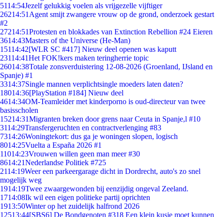
51
14:54
Jezelf gelukkig voelen als vrijgezelle vijftiger
262
14:51
Agent smijt zwangere vrouw op de grond, onderzoek gestart
#2
272
14:51
Protesten en blokkades van Extinction Rebellion #24 Eieren
36
14:43
Masters of the Universe (He-Man)
151
14:42
[WLR SC #417] Nieuw deel openen was kaputt
231
14:41
Het FOK!kers maken teringherrie topic
260
14:38
Totale zonsverduistering 12-08-2026 (Groenland, IJsland en
Spanje) #1
33
14:37
Single mannen verplichtsingle moeders laten daten?
180
14:36
[PlayStation #184] Nieuw deel
46
14:34
OM-Teamleider met kinderporno is oud-directeur van twee
basisscholen
152
14:31
Migranten breken door grens naar Ceuta in Spanje,l #10
31
14:29
Transfergeruchten en contractverlenging #83
73
14:26
Woningtekort: dus ga je woningen slopen, logisch
80
14:25
Vuelta a España 2026 #1
110
14:23
Vrouwen willen geen man meer #30
86
14:21
Nederlandse Politiek #725
21
14:19
Weer een parkeergarage dicht in Dordrecht, auto's zo snel
mogelijk weg
19
14:19
Twee zwaargewonden bij eenzijdig ongeval Zeeland.
17
14:08
Ik wil een eigen politieke partij oprichten
19
13:50
Winter op het zuidelijk halfrond 2026
125
13:44
[SBS6] De Bondgenoten #318 Een klein kusje moet kunnen