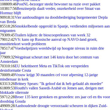
1088
09:46
PostNL-bezorger steekt bewoner na ruzie over pakket
1038
17:56
Benzineprijs daalt verder, onzekerheid over Straat van
Hormuz blijft
909
18:31
Vier aanhoudingen na doodsbedreiging burgemeester Depla
van Breda
855
18:26
Smokkelbende opgerold in Spanje, verdienden miljoenen aan
migranten
793
09:45
Trailers kijken: de bioscoopreleases van week 32
790
12:42
VS: kans op Russische aanval op NAVO-land groeit,
munitietekort wordt probleem
785
17:47
Voedselprijzen wereldwijd op hoogste niveau in ruim drie
jaar
779
09:32
Wegpiraat scheurt met 146 km/u door het centrum van
Amsterdam
703
10:16
EU bekritiseert Meta en TikTok om verspreiden
desinformatie Ceuta
700
09:49
Vrouw krijgt 30 maanden cel voor afpersing 12-jarige
misdienaar in kerk
633
13:26
Britney Spears: "Ik geloof dat ik heb gefaald als moeder"
618
09:53
Houthi's vallen Saoedi-Arabië en Jemen aan, dreigen met
blokkade olieroute
597
12:28
Broer 135 keer gestoken en gesneden: zes jaar cel en tbs voor
doodslag Gouda
499
09:28
Aanhoudende droogte veroorzaakt scheuren in dijken Zuid-