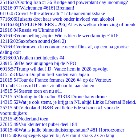
251
16:07
Oorlog Iran #136 Bridge and powerplant day incoming?
152
16:07
[Wielrennen #616] Brennan!
61
16:07
Covid19 the aftermath #17 bananenmilkshake
77
16:06
Huisarts doet haar werk onder invloed van alcohol
161
16:06
[INFLUENCERS #296] Alles is welkom kneuzing of breuk
219
16:04
Russia vs Ukraine #91
85
16:03
Voorspellingstopic: Wie is hier de weerkundige? #16
121
16:02
Saxofoon sound (deel 2)
35
16:01
Vertrouwen in economie neemt flink af, op een na grootse
daling ooit
98
16:00
Afvallen met injecties #4
239
15:59
De bezuinigingen bij de NPO
69
15:57
Trump wil dat J.D. Vance hem in 2028 opvolgt
4
15:55
Orkaan Dolphin treft zuiden van Japan
210
15:54
Tour de France femmes 2026 #4 op de Ventoux
1
15:54
LG nas n1t1 - niet zichtbaar bij aansluiten
145
15:54
Sterren toen en nu #11
173
15:53
Oorlog in Oekraïne #1318 Drone baby drone
143
15:52
Wat je ook stemt, je krijgt in NL altijd Links Liberaal Beleid.
257
15:50
[Videoland] B&B vol liefde 6de seizoen #1 voor de
vooruitkijkers
123
15:49
Nederland toen
276
15:49
Van kleuter tot puber deel 184
180
15:48
Wat is jullie binnenhuistemperatuur? #81 Horrorzomer
111
15:48
Koopzegels sparen bij AH duurt straks 2x zo lang