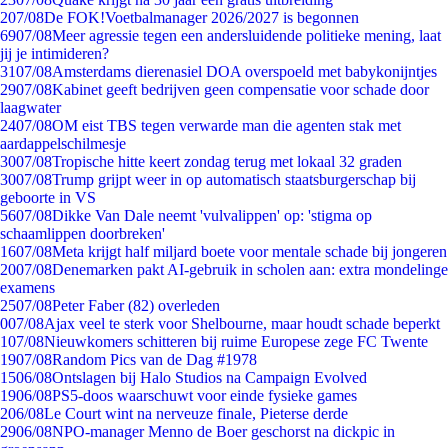
2
07/08
De FOK!Voetbalmanager 2026/2027 is begonnen
69
07/08
Meer agressie tegen een andersluidende politieke mening, laat
jij je intimideren?
31
07/08
Amsterdams dierenasiel DOA overspoeld met babykonijntjes
29
07/08
Kabinet geeft bedrijven geen compensatie voor schade door
laagwater
24
07/08
OM eist TBS tegen verwarde man die agenten stak met
aardappelschilmesje
30
07/08
Tropische hitte keert zondag terug met lokaal 32 graden
30
07/08
Trump grijpt weer in op automatisch staatsburgerschap bij
geboorte in VS
56
07/08
Dikke Van Dale neemt 'vulvalippen' op: 'stigma op
schaamlippen doorbreken'
16
07/08
Meta krijgt half miljard boete voor mentale schade bij jongeren
20
07/08
Denemarken pakt AI-gebruik in scholen aan: extra mondelinge
examens
25
07/08
Peter Faber (82) overleden
0
07/08
Ajax veel te sterk voor Shelbourne, maar houdt schade beperkt
1
07/08
Nieuwkomers schitteren bij ruime Europese zege FC Twente
19
07/08
Random Pics van de Dag #1978
15
06/08
Ontslagen bij Halo Studios na Campaign Evolved
19
06/08
PS5-doos waarschuwt voor einde fysieke games
2
06/08
Le Court wint na nerveuze finale, Pieterse derde
29
06/08
NPO-manager Menno de Boer geschorst na dickpic in