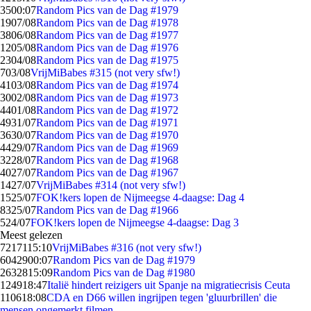
35
00:07
Random Pics van de Dag #1979
19
07/08
Random Pics van de Dag #1978
38
06/08
Random Pics van de Dag #1977
12
05/08
Random Pics van de Dag #1976
23
04/08
Random Pics van de Dag #1975
7
03/08
VrijMiBabes #315 (not very sfw!)
41
03/08
Random Pics van de Dag #1974
30
02/08
Random Pics van de Dag #1973
44
01/08
Random Pics van de Dag #1972
49
31/07
Random Pics van de Dag #1971
36
30/07
Random Pics van de Dag #1970
44
29/07
Random Pics van de Dag #1969
32
28/07
Random Pics van de Dag #1968
40
27/07
Random Pics van de Dag #1967
14
27/07
VrijMiBabes #314 (not very sfw!)
15
25/07
FOK!kers lopen de Nijmeegse 4-daagse: Dag 4
83
25/07
Random Pics van de Dag #1966
5
24/07
FOK!kers lopen de Nijmeegse 4-daagse: Dag 3
Meest gelezen
72171
15:10
VrijMiBabes #316 (not very sfw!)
60429
00:07
Random Pics van de Dag #1979
26328
15:09
Random Pics van de Dag #1980
1249
18:47
Italië hindert reizigers uit Spanje na migratiecrisis Ceuta
1106
18:08
CDA en D66 willen ingrijpen tegen 'gluurbrillen' die
mensen ongemerkt filmen