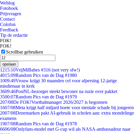
Weblog
Fotoboek
Prijsvragen
Contact
Colofon
Feedback
Tip de redactie
FOK!
FOK!
Scrollbar gebruiken
opslaan
12
15:10
VrijMiBabes #316 (not very sfw!)
40
15:09
Random Pics van de Dag #1980
10
09:49
Vrouw krijgt 30 maanden cel voor afpersing 12-jarige
misdienaar in kerk
36
09:46
PostNL-bezorger steekt bewoner na ruzie over pakket
35
00:07
Random Pics van de Dag #1979
2
07/08
De FOK!Voetbalmanager 2026/2027 is begonnen
16
07/08
Meta krijgt half miljard boete voor mentale schade bij jongeren
20
07/08
Denemarken pakt AI-gebruik in scholen aan: extra mondelinge
examens
19
07/08
Random Pics van de Dag #1978
66
06/08
Onlyfans-model met G-cup wil als NASA-ambassadeur naar