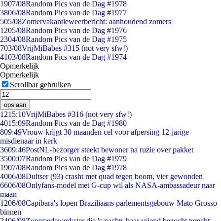
19
07/08
Random Pics van de Dag #1978
38
06/08
Random Pics van de Dag #1977
5
05/08
Zomervakantieweerbericht: aanhoudend zomers
12
05/08
Random Pics van de Dag #1976
23
04/08
Random Pics van de Dag #1975
7
03/08
VrijMiBabes #315 (not very sfw!)
41
03/08
Random Pics van de Dag #1974
Opmerkelijk
Opmerkelijk
Scrollbar gebruiken
opslaan
12
15:10
VrijMiBabes #316 (not very sfw!)
40
15:09
Random Pics van de Dag #1980
8
09:49
Vrouw krijgt 30 maanden cel voor afpersing 12-jarige
misdienaar in kerk
36
09:46
PostNL-bezorger steekt bewoner na ruzie over pakket
35
00:07
Random Pics van de Dag #1979
19
07/08
Random Pics van de Dag #1978
40
06/08
Duitser (93) crasht met quad tegen boom, vier gewonden
66
06/08
Onlyfans-model met G-cup wil als NASA-ambassadeur naar
maan
12
06/08
Capibara's lopen Braziliaans parlementsgebouw Mato Grosso
binnen
24
06/08
Zorgmedewerkster die 's nachts haar vriend bezocht terecht