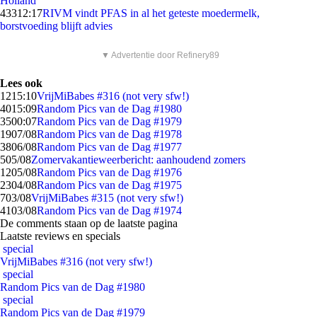
Holland
433
12:17
RIVM vindt PFAS in al het geteste moedermelk,
borstvoeding blijft advies
▼ Advertentie door Refinery89
Lees ook
12
15:10
VrijMiBabes #316 (not very sfw!)
40
15:09
Random Pics van de Dag #1980
35
00:07
Random Pics van de Dag #1979
19
07/08
Random Pics van de Dag #1978
38
06/08
Random Pics van de Dag #1977
5
05/08
Zomervakantieweerbericht: aanhoudend zomers
12
05/08
Random Pics van de Dag #1976
23
04/08
Random Pics van de Dag #1975
7
03/08
VrijMiBabes #315 (not very sfw!)
41
03/08
Random Pics van de Dag #1974
De comments staan op de laatste pagina
Laatste reviews en specials
special
VrijMiBabes #316 (not very sfw!)
special
Random Pics van de Dag #1980
special
Random Pics van de Dag #1979