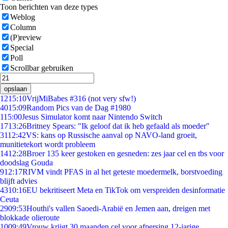
Toon berichten van deze types
Weblog
Column
(P)review
Special
Poll
Scrollbar gebruiken
opslaan
12
15:10
VrijMiBabes #316 (not very sfw!)
40
15:09
Random Pics van de Dag #1980
1
15:00
Jesus Simulator komt naar Nintendo Switch
17
13:26
Britney Spears: "Ik geloof dat ik heb gefaald als moeder"
31
12:42
VS: kans op Russische aanval op NAVO-land groeit,
munitietekort wordt probleem
14
12:28
Broer 135 keer gestoken en gesneden: zes jaar cel en tbs voor
doodslag Gouda
9
12:17
RIVM vindt PFAS in al het geteste moedermelk, borstvoeding
blijft advies
43
10:16
EU bekritiseert Meta en TikTok om verspreiden desinformatie
Ceuta
29
09:53
Houthi's vallen Saoedi-Arabië en Jemen aan, dreigen met
blokkade olieroute
10
09:49
Vrouw krijgt 30 maanden cel voor afpersing 12-jarige