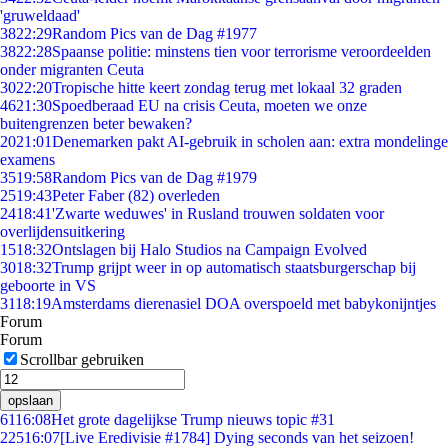
'gruweldaad'
38
22:29
Random Pics van de Dag #1977
38
22:28
Spaanse politie: minstens tien voor terrorisme veroordeelden
onder migranten Ceuta
30
22:20
Tropische hitte keert zondag terug met lokaal 32 graden
46
21:30
Spoedberaad EU na crisis Ceuta, moeten we onze
buitengrenzen beter bewaken?
20
21:01
Denemarken pakt AI-gebruik in scholen aan: extra mondelinge
examens
35
19:58
Random Pics van de Dag #1979
25
19:43
Peter Faber (82) overleden
24
18:41
'Zwarte weduwes' in Rusland trouwen soldaten voor
overlijdensuitkering
15
18:32
Ontslagen bij Halo Studios na Campaign Evolved
30
18:32
Trump grijpt weer in op automatisch staatsburgerschap bij
geboorte in VS
31
18:19
Amsterdams dierenasiel DOA overspoeld met babykonijntjes
Forum
Forum
Scrollbar gebruiken
opslaan
61
16:08
Het grote dagelijkse Trump nieuws topic #31
225
16:07
[Live Eredivisie #1784] Dying seconds van het seizoen!