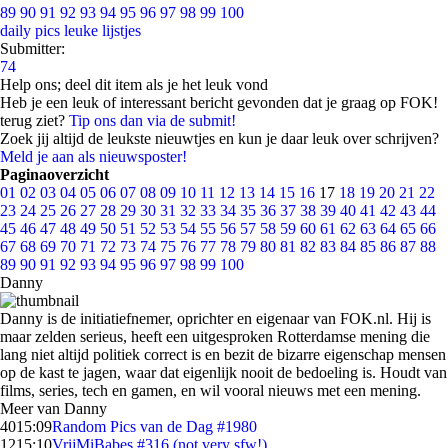
89
90
91
92
93
94
95
96
97
98
99
100
daily pics
leuke lijstjes
Submitter:
74
Help ons; deel dit item als je het leuk vond
Heb je een leuk of interessant bericht gevonden dat je graag op FOK!
terug ziet?
Tip ons dan via de submit!
Zoek jij altijd de leukste nieuwtjes en kun je daar leuk over schrijven?
Meld je aan als nieuwsposter!
Paginaoverzicht
01
02
03
04
05
06
07
08
09
10
11
12
13
14
15
16
17
18
19
20
21
22
23
24
25
26
27
28
29
30
31
32
33
34
35
36
37
38
39
40
41
42
43
44
45
46
47
48
49
50
51
52
53
54
55
56
57
58
59
60
61
62
63
64
65
66
67
68
69
70
71
72
73
74
75
76
77
78
79
80
81
82
83
84
85
86
87
88
89
90
91
92
93
94
95
96
97
98
99
100
Danny
Danny is de initiatiefnemer, oprichter en eigenaar van FOK.nl. Hij is
maar zelden serieus, heeft een uitgesproken Rotterdamse mening die
lang niet altijd politiek correct is en bezit de bizarre eigenschap mensen
op de kast te jagen, waar dat eigenlijk nooit de bedoeling is. Houdt van
films, series, tech en gamen, en wil vooral nieuws met een mening.
Meer van Danny
40
15:09
Random Pics van de Dag #1980
12
15:10
VrijMiBabes #316 (not very sfw!)