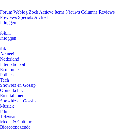
Forum
Weblog
Zoek
Actieve Items
Nieuws
Columns
Reviews
Previews
Specials
Archief
Inloggen
fok.nl
Inloggen
fok.nl
Actueel
Nederland
Internationaal
Economie
Politiek
Tech
Showbiz en Gossip
Opmerkelijk
Entertainment
Showbiz en Gossip
Muziek
Film
Televisie
Media & Cultuur
Bioscoopagenda