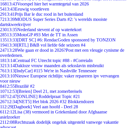
168
13:43
Voorspel hier het warmtegetal van 2026
54
13:43
Eeuwig voortleven
29
13:41
Prijs Bar le duc rood in het buitenland
72
13:39
MODUS Super Series Darts #2: 's werelds mooiste
dartskweekvijver
230
13:35
Nederland stevent af op watertekort
285
13:35
MotoGP #93 Met de TT in Assen
135
13:33
[DRT SC] #6: RendacGoden sponsored by TONZON
194
13:30
[RTL] B&B vol liefde 6de seizoen #4
247
13:28
Wie gaan er dood in 2026?Post met een vleugje cynisme de
overledenen.
18
13:14
Centraal FC Utrecht topic #88 - #CorreiaIn
32
13:14
Dakloze vrouw maanden als seksslavin misbruikt
76
13:13
[IndyCar] #115 We're in Nashville Tennessee
20
13:10
Nieuwe Europese richtlijn: vaker repareren ipv vervangen
voor nieuw
84
12:55
Brazilië #2
107
12:53
[Breien] Deel 21, met zomerbreisels
187
12:47
[ONLINE] Roddelpraat Topic #21
267
12:34
[NET5] Het blok 2026 #32 Blokkendozen
1
12:29
[Dagboek] Veel aan hoofd - Deel 28
61
12:12
Lisa (38) vermoord in Griekenland door Afghaanse
asielzoeker
21
12:08
Rechtszaak dodelijk ongeluk uitgesteld vanwege vakantie
advocaat