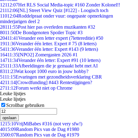
121
12:07
Het RLS Social Media-topic #160 Zonder Kolonel!!
211
12:06
[NL] Street View Quiz [#122] - Loogisch toch
110
12:04
Roddelpraat onder vuur: ongepaste opmerkingen
minderjarigen deel 2
281
11:55
Post hier pas overleden muzikanten #32
80
11:50
De Bondgenoten Spoiler Topic #3
204
11:41
Verander een letter expert (7lettereditie) #50
19
11:36
Verander één letter. Expert # 75 (8 letters)
54
11:36
Verander één letter: Expert #143 (9 letters)
164
11:35
[NPO2] Zomergasten 2026 #1
147
11:34
Verander één letter: Expert #91 (10 letters)
251
11:33
Afbeeldingen die je gemaakt hebt met AI
83
11:23
Wat koopt 1000 euro in jouw hobby?
51
11:15
Ervaringen met gezondheidsverklaring CBR
42
11:14
[Crowdfunding] #443 Rentestijgingen?
27
11:12
Forum werkt niet op Chrome
Leuke lijstjes
Leuke lijstjes
Scrollbar gebruiken
opslaan
12
15:10
VrijMiBabes #316 (not very sfw!)
40
15:09
Random Pics van de Dag #1980
35
00:07
Random Pics van de Dag #1979