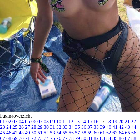
Paginaoverzicht
01
02
03
04
05
06
07
08
09
10
11
12
13
14
15
16
17
18
19
20
21
22
23
24
25
26
27
28
29
30
31
32
33
34
35
36
37
38
39
40
41
42
43
44
45
46
47
48
49
50
51
52
53
54
55
56
57
58
59
60
61
62
63
64
65
66
67
68
69
70
71
72
73
74
75
76
77
78
79
80
81
82
83
84
85
86
87
88