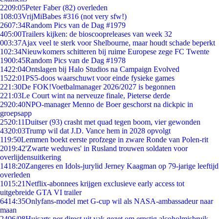
22
09:05
Peter Faber (82) overleden
1
08:03
VrijMiBabes #316 (not very sfw!)
26
07:34
Random Pics van de Dag #1979
4
05:00
Trailers kijken: de bioscoopreleases van week 32
0
03:37
Ajax veel te sterk voor Shelbourne, maar houdt schade beperkt
1
02:34
Nieuwkomers schitteren bij ruime Europese zege FC Twente
19
00:45
Random Pics van de Dag #1978
14
22:04
Ontslagen bij Halo Studios na Campaign Evolved
15
22:01
PS5-doos waarschuwt voor einde fysieke games
2
21:30
De FOK!Voetbalmanager 2026/2027 is begonnen
2
21:03
Le Court wint na nerveuze finale, Pieterse derde
29
20:40
NPO-manager Menno de Boer geschorst na dickpic in
groepsapp
25
20:11
Duitser (93) crasht met quad tegen boom, vier gewonden
43
20:03
Trump wil dat J.D. Vance hem in 2028 opvolgt
1
19:50
Lemmen boekt eerste profzege in zware Ronde van Polen-rit
20
19:42
'Zwarte weduwes' in Rusland trouwen soldaten voor
overlijdensuitkering
14
18:20
Zangeres en Idols-jurylid Jerney Kaagman op 79-jarige leeftijd
overleden
10
15:21
Netflix-abonnees krijgen exclusieve early access tot
uitgebreide GTA VI trailer
64
14:35
Onlyfans-model met G-cup wil als NASA-ambassadeur naar
maan
24
06/08
Huisarts per direct uit vak gezet om ernstig alcoholmisbruik