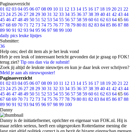
Paginaoverzicht
01
02
03
04
05
06
07
08
09
10
11
12
13
14
15
16
17
18
19
20
21
22
23
24
25
26
27
28
29
30
31
32
33
34
35
36
37
38
39
40
41
42
43
44
45
46
47
48
49
50
51
52
53
54
55
56
57
58
59
60
61
62
63
64
65
66
67
68
69
70
71
72
73
74
75
76
77
78
79
80
81
82
83
84
85
86
87
88
89
90
91
92
93
94
95
96
97
98
99
100
daily pics
leuke lijstjes
Submitter:
36
Help ons; deel dit item als je het leuk vond
Heb je een leuk of interessant bericht gevonden dat je graag op FOK!
terug ziet?
Tip ons dan via de submit!
Zoek jij altijd de leukste nieuwtjes en kun je daar leuk over schrijven?
Meld je aan als nieuwsposter!
Paginaoverzicht
01
02
03
04
05
06
07
08
09
10
11
12
13
14
15
16
17
18
19
20
21
22
23
24
25
26
27
28
29
30
31
32
33
34
35
36
37
38
39
40
41
42
43
44
45
46
47
48
49
50
51
52
53
54
55
56
57
58
59
60
61
62
63
64
65
66
67
68
69
70
71
72
73
74
75
76
77
78
79
80
81
82
83
84
85
86
87
88
89
90
91
92
93
94
95
96
97
98
99
100
Danny
Danny is de initiatiefnemer, oprichter en eigenaar van FOK.nl. Hij is
maar zelden serieus, heeft een uitgesproken Rotterdamse mening die
lang niet altijd politiek correct is en bezit de bizarre eigenschap mensen