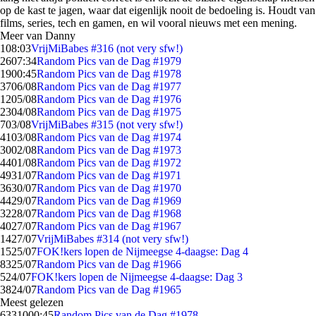
op de kast te jagen, waar dat eigenlijk nooit de bedoeling is. Houdt van
films, series, tech en gamen, en wil vooral nieuws met een mening.
Meer van Danny
1
08:03
VrijMiBabes #316 (not very sfw!)
26
07:34
Random Pics van de Dag #1979
19
00:45
Random Pics van de Dag #1978
37
06/08
Random Pics van de Dag #1977
12
05/08
Random Pics van de Dag #1976
23
04/08
Random Pics van de Dag #1975
7
03/08
VrijMiBabes #315 (not very sfw!)
41
03/08
Random Pics van de Dag #1974
30
02/08
Random Pics van de Dag #1973
44
01/08
Random Pics van de Dag #1972
49
31/07
Random Pics van de Dag #1971
36
30/07
Random Pics van de Dag #1970
44
29/07
Random Pics van de Dag #1969
32
28/07
Random Pics van de Dag #1968
40
27/07
Random Pics van de Dag #1967
14
27/07
VrijMiBabes #314 (not very sfw!)
15
25/07
FOK!kers lopen de Nijmeegse 4-daagse: Dag 4
83
25/07
Random Pics van de Dag #1966
5
24/07
FOK!kers lopen de Nijmeegse 4-daagse: Dag 3
38
24/07
Random Pics van de Dag #1965
Meest gelezen
63310
00:45
Random Pics van de Dag #1978