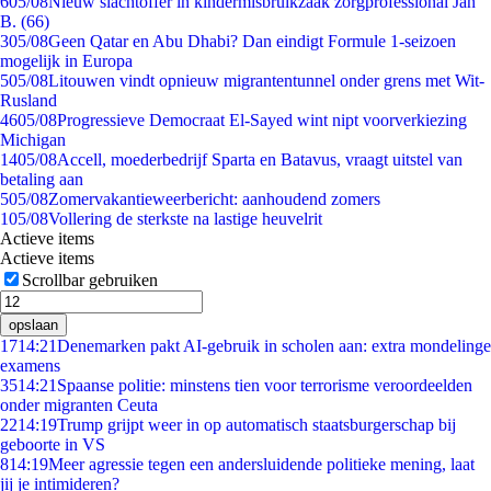
6
05/08
Nieuw slachtoffer in kindermisbruikzaak zorgprofessional Jan
B. (66)
3
05/08
Geen Qatar en Abu Dhabi? Dan eindigt Formule 1-seizoen
mogelijk in Europa
5
05/08
Litouwen vindt opnieuw migrantentunnel onder grens met Wit-
Rusland
46
05/08
Progressieve Democraat El-Sayed wint nipt voorverkiezing
Michigan
14
05/08
Accell, moederbedrijf Sparta en Batavus, vraagt uitstel van
betaling aan
5
05/08
Zomervakantieweerbericht: aanhoudend zomers
1
05/08
Vollering de sterkste na lastige heuvelrit
Actieve items
Actieve items
Scrollbar gebruiken
opslaan
17
14:21
Denemarken pakt AI-gebruik in scholen aan: extra mondelinge
examens
35
14:21
Spaanse politie: minstens tien voor terrorisme veroordeelden
onder migranten Ceuta
22
14:19
Trump grijpt weer in op automatisch staatsburgerschap bij
geboorte in VS
8
14:19
Meer agressie tegen een andersluidende politieke mening, laat
jij je intimideren?