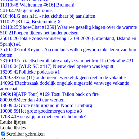
113
10:48
[Wielrennen #616] Brennan!
54
10:47
Magic mushrooms
0
10:46
LG nas n1t1 - niet zichtbaar bij aansluiten
11
10:25
[RTL4] Bestemming X
121
10:25
[ShowChat #1259] Waar we gezellig klagen over de warmte
5
10:21
Poepen tijdens het tandenpoetsen
250
10:20
Totale zonsverduistering 12-08-2026 (Groenland, IJsland en
Spanje) #1
35
10:20
Errol Keyner: Accountants willen gewoon niks leren van hun
fouten
73
10:19
Een tactische/militaire analyse van het front in Oekraïne #31
133
10:04
[WLR SC #417] Nieuw deel openen was kaputt
162
09:42
Politieke podcasts #1
42
09:39
Zoon(11) onderneemt werkelijk geen reet in de vakantie
14
09:24
Rechtszaak dodelijk ongeluk uitgesteld vanwege vakantie
advocaat
19
09:19
[ATP Tour] #169 Tosti Tallon back on fire
80
09:08
Meer dan 40 uur werken.
136
09:02
Grote natuurbrand in Noord-Limburg
100
08:59
Het grote goedemorgen topic #3
17
08:40
Hoe ga jij om met een relatiebreuk?
Leuke lijstjes
Leuke lijstjes
Scrollbar gebruiken