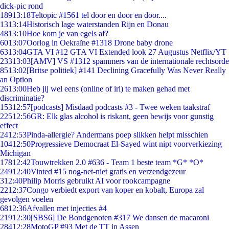
dick-pic rond
189
13:18
Teltopic #1561 tel door en door en door....
13
13:14
Historisch lage waterstanden Rijn en Donau
48
13:10
Hoe kom je van egels af?
60
13:07
Oorlog in Oekraïne #1318 Drone baby drone
63
13:04
GTA VI #12 GTA VI Extended look 27 Augustus Netflix/YT
233
13:03
[AMV] VS #1312 spammers van de internationale rechtsorde
85
13:02
[Britse politiek] #141 Declining Gracefully Was Never Really
an Option
26
13:00
Heb jij wel eens (online of irl) te maken gehad met
discriminatie?
153
12:57
[podcasts] Misdaad podcasts #3 - Twee weken taakstraf
225
12:56
GR: Elk glas alcohol is riskant, geen bewijs voor gunstig
effect
24
12:53
Pinda-allergie? Andermans poep slikken helpt misschien
104
12:50
Progressieve Democraat El-Sayed wint nipt voorverkiezing
Michigan
178
12:42
Touwtrekken 2.0 #636 - Team 1 beste team *G* *O*
249
12:40
Vinted #15 nog-net-niet gratis en verzendgezeur
3
12:40
Philip Morris gebruikt AI voor rookcampagne
22
12:37
Congo verbiedt export van koper en kobalt, Europa zal
gevolgen voelen
68
12:36
Afvallen met injecties #4
219
12:30
[SBS6] De Bondgenoten #317 We dansen de macaroni
284
12:28
MotoGP #93 Met de TT in Assen