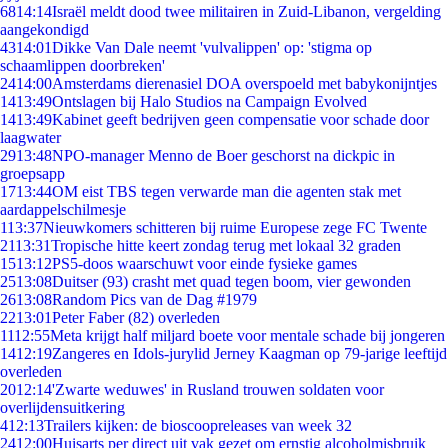
68
14:14
Israël meldt dood twee militairen in Zuid-Libanon, vergelding
aangekondigd
43
14:01
Dikke Van Dale neemt 'vulvalippen' op: 'stigma op
schaamlippen doorbreken'
24
14:00
Amsterdams dierenasiel DOA overspoeld met babykonijntjes
14
13:49
Ontslagen bij Halo Studios na Campaign Evolved
14
13:49
Kabinet geeft bedrijven geen compensatie voor schade door
laagwater
29
13:48
NPO-manager Menno de Boer geschorst na dickpic in
groepsapp
17
13:44
OM eist TBS tegen verwarde man die agenten stak met
aardappelschilmesje
1
13:37
Nieuwkomers schitteren bij ruime Europese zege FC Twente
21
13:31
Tropische hitte keert zondag terug met lokaal 32 graden
15
13:12
PS5-doos waarschuwt voor einde fysieke games
25
13:08
Duitser (93) crasht met quad tegen boom, vier gewonden
26
13:08
Random Pics van de Dag #1979
22
13:01
Peter Faber (82) overleden
11
12:55
Meta krijgt half miljard boete voor mentale schade bij jongeren
14
12:19
Zangeres en Idols-jurylid Jerney Kaagman op 79-jarige leeftijd
overleden
20
12:14
'Zwarte weduwes' in Rusland trouwen soldaten voor
overlijdensuitkering
4
12:13
Trailers kijken: de bioscoopreleases van week 32
24
12:00
Huisarts per direct uit vak gezet om ernstig alcoholmisbruik