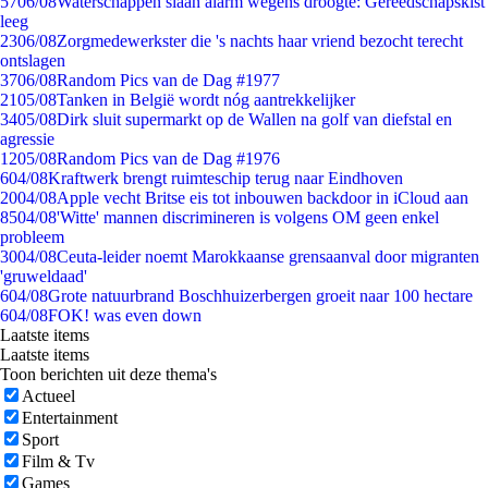
57
06/08
Waterschappen slaan alarm wegens droogte: Gereedschapskist
leeg
23
06/08
Zorgmedewerkster die 's nachts haar vriend bezocht terecht
ontslagen
37
06/08
Random Pics van de Dag #1977
21
05/08
Tanken in België wordt nóg aantrekkelijker
34
05/08
Dirk sluit supermarkt op de Wallen na golf van diefstal en
agressie
12
05/08
Random Pics van de Dag #1976
6
04/08
Kraftwerk brengt ruimteschip terug naar Eindhoven
20
04/08
Apple vecht Britse eis tot inbouwen backdoor in iCloud aan
85
04/08
'Witte' mannen discrimineren is volgens OM geen enkel
probleem
30
04/08
Ceuta-leider noemt Marokkaanse grensaanval door migranten
'gruweldaad'
6
04/08
Grote natuurbrand Boschhuizerbergen groeit naar 100 hectare
6
04/08
FOK! was even down
Laatste items
Laatste items
Toon berichten uit deze thema's
Actueel
Entertainment
Sport
Film & Tv
Games