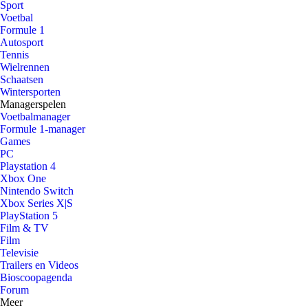
Sport
Voetbal
Formule 1
Autosport
Tennis
Wielrennen
Schaatsen
Wintersporten
Managerspelen
Voetbalmanager
Formule 1-manager
Games
PC
Playstation 4
Xbox One
Nintendo Switch
Xbox Series X|S
PlayStation 5
Film & TV
Film
Televisie
Trailers en Videos
Bioscoopagenda
Forum
Meer