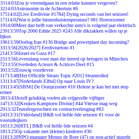
35
14:03
Zou je vreemdgaan in een relatie kunnen vergeven?
32
14:03
Astronomie in de Achtertuin #6
175
14:02
[Live Eredivisie #1784] Dying seconds van het seizoen!
171
14:02
Wat is jullie binnenhuistemperatuur? #81 Horrorzomer
19
14:00
Meer dan helft van verkochte auto's is volgend jaar elektrisch
239
13:59
Top 2000 Editie 2025 #243 Alle dikzakken willen op je
lijken
196
13:59
Oorlog Iran #136 Bridge and powerplant day incoming?
33
13:56
[2026/2027] Eredivisietoto #1
214
13:56
Israel en Gaza #17
25
13:56
Levenslang voor man die inreed op betogers in München
72
13:55
Overleden Acteurs & Actrices Deel #15
30
13:52
Eeuwig voortleven
117
13:48
[Het Officiële Steam Topic #201] Steamrolled
131
13:47
[Nederlands Elftal] Op naar Louis IV?
191
13:45
[SBS6] De Oranjezomer #10 Helene je kan het niet stop
ermee
38
13:43
Jezelf gelukkig voelen als vrijgezelle vijftiger
147
13:32
[Keuken Kampioen Divisie] #44 Vitesse mag weg
29
13:32
Transfergeruchten en contractverlenging #83
243
13:31
[Videoland] B&B vol liefde 6de seizoen #1 voor de
vooruitkijkers
165
13:26
[RTL] B&B vol liefde 6de seizoen #4
18
13:25
Op vakantie met (kleine) kinderen #30
118
13:20
NPO-manager Menno de Boer (47) op non-actief stuurde