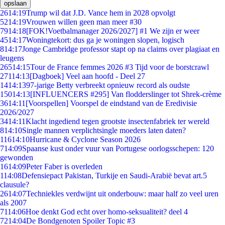
opslaan
26
14:19
Trump wil dat J.D. Vance hem in 2028 opvolgt
52
14:19
Vrouwen willen geen man meer #30
79
14:18
[FOK!Voetbalmanager 2026/2027] #1 We zijn er weer
45
14:17
Woningtekort: dus ga je woningen slopen, logisch
8
14:17
Jonge Cambridge professor stapt op na claims over plagiaat en
leugens
265
14:15
Tour de France femmes 2026 #3 Tijd voor de borstcrawl
271
14:13
[Dagboek] Veel aan hoofd - Deel 27
14
14:13
97-jarige Betty verbreekt opnieuw record als oudste
150
14:13
[INFLUENCERS #295] Van flodderslinger tot Shrek-crème
36
14:11
[Voorspellen] Voorspel de eindstand van de Eredivisie
2026/2027
34
14:11
Klacht ingediend tegen grootste insectenfabriek ter wereld
8
14:10
Single mannen verplichtsingle moeders laten daten?
116
14:10
Hurricane & Cyclone Season 2026
7
14:09
Spaanse kust onder vuur van Portugese oorlogsschepen: 120
gewonden
16
14:09
Peter Faber is overleden
1
14:08
Defensiepact Pakistan, Turkije en Saudi-Arabië bevat art.5
clausule?
26
14:07
Techniekles verdwijnt uit onderbouw: maar half zo veel uren
als 2007
71
14:06
Hoe denkt God echt over homo-seksualiteit? deel 4
72
14:04
De Bondgenoten Spoiler Topic #3