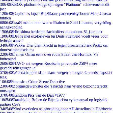
3
06/08
XBOX platform krijgt zijn eigen "Platinum" achievements dit
jaar
12
06/08
Capibara's lopen Braziliaans parlementsgebouw Mato Grosso
binnen
68
06/08
Israël meldt dood twee militairen in Zuid-Libanon, vergelding
aangekondigd
15
06/08
Hiroshima herdenkt slachtoffers atoombom, 81 jaar later
19
06/08
Drone met explosieven bij Duits vliegveld voedt vrees voor
hybride aanval
34
06/08
Wakker Dier dient klacht in tegen insectenfabriek Protix om
duurzaamheidsclaims
22
06/08
Iran en Oman eens over route Straat van Hormuz, VS
buitenspel
26
06/08
NAVO zet wegens Russische provocatie 250% meer
gevechtsvliegtuigen in
57
06/08
Waterschappen slaan alarm wegens droogte: Gereedschapskist
leeg
1
06/08
Forensics: Crime Scene Detective
23
06/08
Zorgmedewerkster die 's nachts haar vriend bezocht terecht
ontslagen
37
06/08
Random Pics van de Dag #1977
18
05/08
Datalek bij Bol en de Bijenkorf na cyberaanval op logistiek
partner Ceva
34
05/08
Kind overleden na aanrijding door AH-bestelbus in Dordrecht