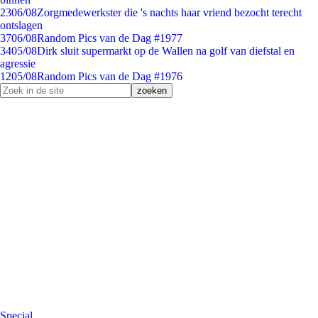
23
06/08
Zorgmedewerkster die 's nachts haar vriend bezocht terecht
ontslagen
37
06/08
Random Pics van de Dag #1977
34
05/08
Dirk sluit supermarkt op de Wallen na golf van diefstal en
agressie
12
05/08
Random Pics van de Dag #1976
Special