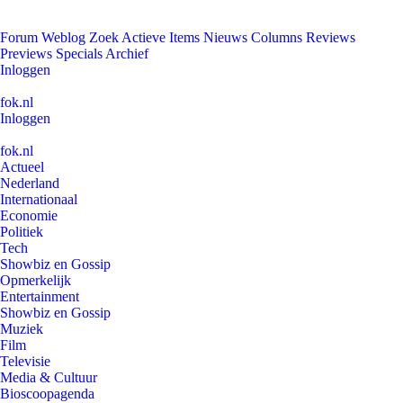
Forum
Weblog
Zoek
Actieve Items
Nieuws
Columns
Reviews
Previews
Specials
Archief
Inloggen
fok.nl
Inloggen
fok.nl
Actueel
Nederland
Internationaal
Economie
Politiek
Tech
Showbiz en Gossip
Opmerkelijk
Entertainment
Showbiz en Gossip
Muziek
Film
Televisie
Media & Cultuur
Bioscoopagenda