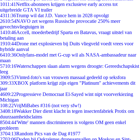
10
11:41
Netflix-abonnees krijgen exclusieve early access tot
uitgebreide GTA VI trailer
43
11:36
Trump wil dat J.D. Vance hem in 2028 opvolgt
26
10:54
NAVO zet wegens Russische provocatie 250% meer
gevechtsvliegtuigen in
14
10:46
Accell, moederbedrijf Sparta en Batavus, vraagt uitstel van
betaling aan
19
10:44
Drone met explosieven bij Duits vliegveld voedt vrees voor
hybride aanval
64
10:36
Onlyfans-model met G-cup wil als NASA-ambassadeur naar
maan
57
10:16
Waterschappen slaan alarm wegens droogte: Gereedschapskist
leeg
39
09:53
Vinted-foto's van vrouwen massaal gedeeld op seksfora
3
09:33
XBOX platform krijgt zijn eigen "Platinum" achievements dit
jaar
46
09:22
Progressieve Democraat El-Sayed wint nipt voorverkiezing
Michigan
1
08:22
VrijMiBabes #316 (not very sfw!)
34
08:18
Wakker Dier dient klacht in tegen insectenfabriek Protix om
duurzaamheidsclaims
85
04:44
'Witte' mannen discrimineren is volgens OM geen enkel
probleem
37
04:13
Random Pics van de Dag #1977
27
03:06
Doden bij Oekraïense droneaanvallen op Moskou en Sint-