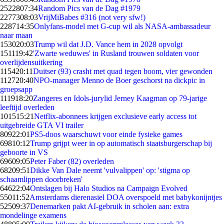
25228
07:34
Random Pics van de Dag #1979
22773
08:03
VrijMiBabes #316 (not very sfw!)
2287
14:35
Onlyfans-model met G-cup wil als NASA-ambassadeur
naar maan
1530
20:03
Trump wil dat J.D. Vance hem in 2028 opvolgt
1511
19:42
'Zwarte weduwes' in Rusland trouwen soldaten voor
overlijdensuitkering
1154
20:11
Duitser (93) crasht met quad tegen boom, vier gewonden
1127
20:40
NPO-manager Menno de Boer geschorst na dickpic in
groepsapp
1119
18:20
Zangeres en Idols-jurylid Jerney Kaagman op 79-jarige
leeftijd overleden
1015
15:21
Netflix-abonnees krijgen exclusieve early access tot
uitgebreide GTA VI trailer
809
22:01
PS5-doos waarschuwt voor einde fysieke games
698
10:12
Trump grijpt weer in op automatisch staatsburgerschap bij
geboorte in VS
696
09:05
Peter Faber (82) overleden
682
09:51
Dikke Van Dale neemt 'vulvalippen' op: 'stigma op
schaamlippen doorbreken'
646
22:04
Ontslagen bij Halo Studios na Campaign Evolved
550
11:52
Amsterdams dierenasiel DOA overspoeld met babykonijntjes
525
09:37
Denemarken pakt AI-gebruik in scholen aan: extra
mondelinge examens