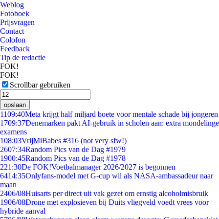
Weblog
Fotoboek
Prijsvragen
Contact
Colofon
Feedback
Tip de redactie
FOK!
FOK!
Scrollbar gebruiken
opslaan
11
09:40
Meta krijgt half miljard boete voor mentale schade bij jongeren
17
09:37
Denemarken pakt AI-gebruik in scholen aan: extra mondelinge
examens
1
08:03
VrijMiBabes #316 (not very sfw!)
26
07:34
Random Pics van de Dag #1979
19
00:45
Random Pics van de Dag #1978
2
21:30
De FOK!Voetbalmanager 2026/2027 is begonnen
64
14:35
Onlyfans-model met G-cup wil als NASA-ambassadeur naar
maan
24
06/08
Huisarts per direct uit vak gezet om ernstig alcoholmisbruik
19
06/08
Drone met explosieven bij Duits vliegveld voedt vrees voor
hybride aanval