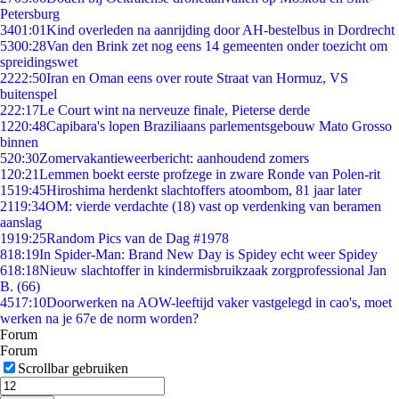
Petersburg
34
01:01
Kind overleden na aanrijding door AH-bestelbus in Dordrecht
53
00:28
Van den Brink zet nog eens 14 gemeenten onder toezicht om
spreidingswet
22
22:50
Iran en Oman eens over route Straat van Hormuz, VS
buitenspel
2
22:17
Le Court wint na nerveuze finale, Pieterse derde
12
20:48
Capibara's lopen Braziliaans parlementsgebouw Mato Grosso
binnen
5
20:30
Zomervakantieweerbericht: aanhoudend zomers
1
20:21
Lemmen boekt eerste profzege in zware Ronde van Polen-rit
15
19:45
Hiroshima herdenkt slachtoffers atoombom, 81 jaar later
21
19:34
OM: vierde verdachte (18) vast op verdenking van beramen
aanslag
19
19:25
Random Pics van de Dag #1978
8
18:19
In Spider-Man: Brand New Day is Spidey echt weer Spidey
6
18:18
Nieuw slachtoffer in kindermisbruikzaak zorgprofessional Jan
B. (66)
45
17:10
Doorwerken na AOW-leeftijd vaker vastgelegd in cao's, moet
werken na je 67e de norm worden?
Forum
Forum
Scrollbar gebruiken