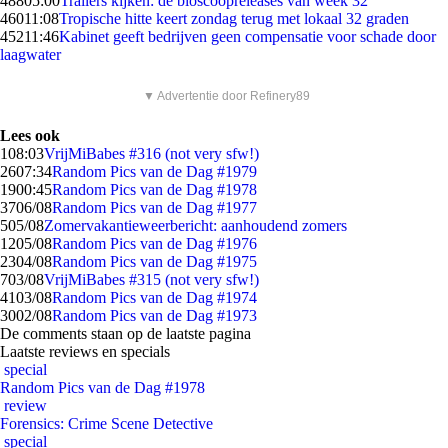
488
05:00
Trailers kijken: de bioscoopreleases van week 32
460
11:08
Tropische hitte keert zondag terug met lokaal 32 graden
452
11:46
Kabinet geeft bedrijven geen compensatie voor schade door
laagwater
▼ Advertentie door Refinery89
Lees ook
1
08:03
VrijMiBabes #316 (not very sfw!)
26
07:34
Random Pics van de Dag #1979
19
00:45
Random Pics van de Dag #1978
37
06/08
Random Pics van de Dag #1977
5
05/08
Zomervakantieweerbericht: aanhoudend zomers
12
05/08
Random Pics van de Dag #1976
23
04/08
Random Pics van de Dag #1975
7
03/08
VrijMiBabes #315 (not very sfw!)
41
03/08
Random Pics van de Dag #1974
30
02/08
Random Pics van de Dag #1973
De comments staan op de laatste pagina
Laatste reviews en specials
special
Random Pics van de Dag #1978
review
Forensics: Crime Scene Detective
special