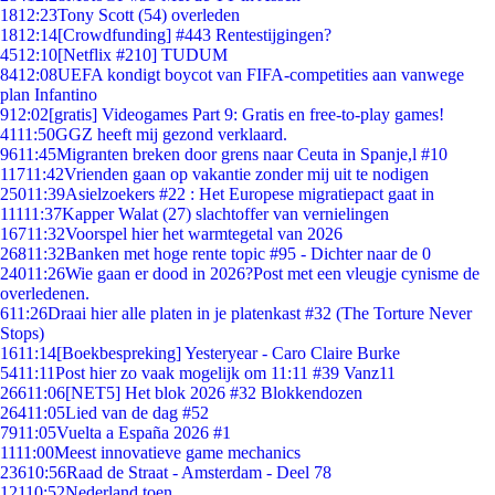
18
12:23
Tony Scott (54) overleden
18
12:14
[Crowdfunding] #443 Rentestijgingen?
45
12:10
[Netflix #210] TUDUM
84
12:08
UEFA kondigt boycot van FIFA-competities aan vanwege
plan Infantino
9
12:02
[gratis] Videogames Part 9: Gratis en free-to-play games!
41
11:50
GGZ heeft mij gezond verklaard.
96
11:45
Migranten breken door grens naar Ceuta in Spanje,l #10
117
11:42
Vrienden gaan op vakantie zonder mij uit te nodigen
250
11:39
Asielzoekers #22 : Het Europese migratiepact gaat in
111
11:37
Kapper Walat (27) slachtoffer van vernielingen
167
11:32
Voorspel hier het warmtegetal van 2026
268
11:32
Banken met hoge rente topic #95 - Dichter naar de 0
240
11:26
Wie gaan er dood in 2026?Post met een vleugje cynisme de
overledenen.
6
11:26
Draai hier alle platen in je platenkast #32 (The Torture Never
Stops)
16
11:14
[Boekbespreking] Yesteryear - Caro Claire Burke
54
11:11
Post hier zo vaak mogelijk om 11:11 #39 Vanz11
266
11:06
[NET5] Het blok 2026 #32 Blokkendozen
264
11:05
Lied van de dag #52
79
11:05
Vuelta a España 2026 #1
11
11:00
Meest innovatieve game mechanics
236
10:56
Raad de Straat - Amsterdam - Deel 78
121
10:52
Nederland toen