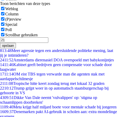
Toon berichten van deze types
Weblog
Column
(P)review
Special
Poll
Scrollbar gebruiken
opslaan
8
13:48
Meer agressie tegen een andersluidende politieke mening, laat
jij je intimideren?
24
11:52
Amsterdams dierenasiel DOA overspoeld met babykonijntjes
14
11:46
Kabinet geeft bedrijven geen compensatie voor schade door
laagwater
17
11:14
OM eist TBS tegen verwarde man die agenten stak met
aardappelschilmesje
21
11:08
Tropische hitte keert zondag terug met lokaal 32 graden
22
10:12
Trump grijpt weer in op automatisch staatsburgerschap bij
geboorte in VS
43
09:51
Dikke Van Dale neemt 'vulvalippen' op: 'stigma op
schaamlippen doorbreken'
11
09:40
Meta krijgt half miljard boete voor mentale schade bij jongeren
16
09:37
Denemarken pakt AI-gebruik in scholen aan: extra mondelinge
examens