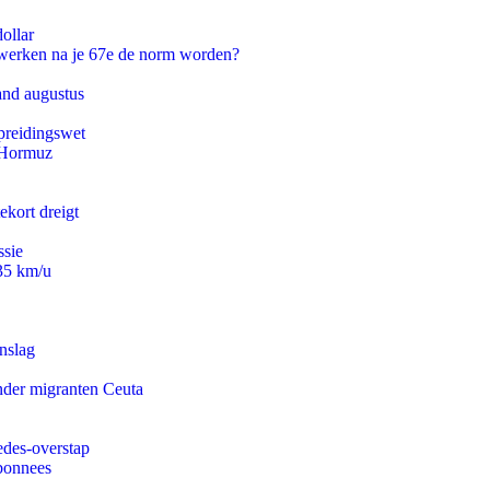
ollar
 werken na je 67e de norm worden?
and augustus
preidingswet
n Hormuz
ekort dreigt
ssie
235 km/u
nslag
onder migranten Ceuta
edes-overstap
abonnees