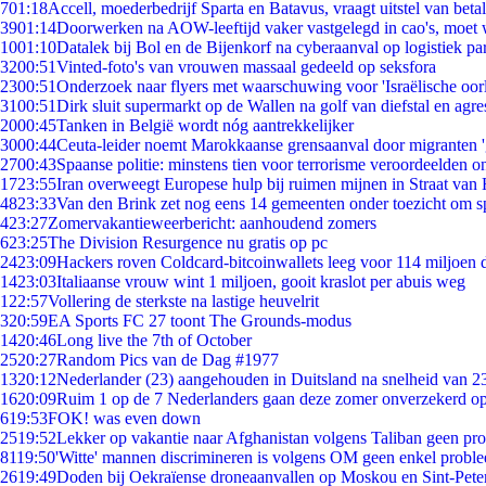
7
01:18
Accell, moederbedrijf Sparta en Batavus, vraagt uitstel van beta
39
01:14
Doorwerken na AOW-leeftijd vaker vastgelegd in cao's, moet
10
01:10
Datalek bij Bol en de Bijenkorf na cyberaanval op logistiek pa
32
00:51
Vinted-foto's van vrouwen massaal gedeeld op seksfora
23
00:51
Onderzoek naar flyers met waarschuwing voor 'Israëlische oor
31
00:51
Dirk sluit supermarkt op de Wallen na golf van diefstal en agre
20
00:45
Tanken in België wordt nóg aantrekkelijker
30
00:44
Ceuta-leider noemt Marokkaanse grensaanval door migranten 
27
00:43
Spaanse politie: minstens tien voor terrorisme veroordeelden 
17
23:55
Iran overweegt Europese hulp bij ruimen mijnen in Straat va
48
23:33
Van den Brink zet nog eens 14 gemeenten onder toezicht om s
4
23:27
Zomervakantieweerbericht: aanhoudend zomers
6
23:25
The Division Resurgence nu gratis op pc
24
23:09
Hackers roven Coldcard-bitcoinwallets leeg voor 114 miljoen d
14
23:03
Italiaanse vrouw wint 1 miljoen, gooit kraslot per abuis weg
1
22:57
Vollering de sterkste na lastige heuvelrit
3
20:59
EA Sports FC 27 toont The Grounds-modus
14
20:46
Long live the 7th of October
25
20:27
Random Pics van de Dag #1977
13
20:12
Nederlander (23) aangehouden in Duitsland na snelheid van 
16
20:09
Ruim 1 op de 7 Nederlanders gaan deze zomer onverzekerd op
6
19:53
FOK! was even down
25
19:52
Lekker op vakantie naar Afghanistan volgens Taliban geen pr
81
19:50
'Witte' mannen discrimineren is volgens OM geen enkel probl
26
19:49
Doden bij Oekraïense droneaanvallen op Moskou en Sint-Pete