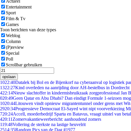
Actueel
Entertainment
Sport
Film & Tv
Games
Toon berichten van deze types
Weblog
Column
(P)review
Special
Poll
Scrollbar gebruiken
opslaan
10
22:40
Datalek bij Bol en de Bijenkorf na cyberaanval op logistiek pa
13
22:27
Kind overleden na aanrijding door AH-bestelbus in Dordrecht
4
22:14
Nieuw slachtoffer in kindermisbruikzaak zorgprofessional Jan B
0
20:49
Geen Qatar en Abu Dhabi? Dan eindigt Formule 1-seizoen moge
10
20:44
Litouwen vindt opnieuw migrantentunnel onder grens met Wit
29
20:34
Progressieve Democraat El-Sayed wint nipt voorverkiezing M
7
20:24
Accell, moederbedrijf Sparta en Batavus, vraagt uitstel van beta
4
20:11
Zomervakantieweerbericht: aanhoudend zomers
1
19:48
Vollering de sterkste na lastige heuvelrit
25
14:35
Random Pics van de Dag #1977