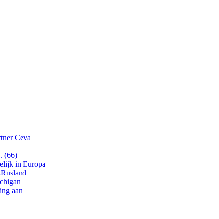
rtner Ceva
. (66)
lijk in Europa
-Rusland
ichigan
ling aan