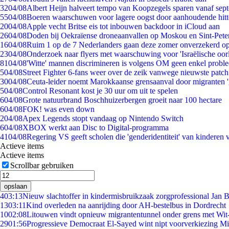
32
04/08
Albert Heijn halveert tempo van Koopzegels sparen vanaf sep
55
04/08
Boeren waarschuwen voor lagere oogst door aanhoudende hitt
20
04/08
Apple vecht Britse eis tot inbouwen backdoor in iCloud aan
26
04/08
Doden bij Oekraïense droneaanvallen op Moskou en Sint-Pete
16
04/08
Ruim 1 op de 7 Nederlanders gaan deze zomer onverzekerd op
23
04/08
Onderzoek naar flyers met waarschuwing voor 'Israëlische oor
81
04/08
'Witte' mannen discrimineren is volgens OM geen enkel probl
5
04/08
Street Fighter 6-fans weer over de zeik vanwege nieuwste patch
30
04/08
Ceuta-leider noemt Marokkaanse grensaanval door migranten 
5
04/08
Control Resonant kost je 30 uur om uit te spelen
6
04/08
Grote natuurbrand Boschhuizerbergen groeit naar 100 hectare
6
04/08
FOK! was even down
2
04/08
Apex Legends stopt vandaag op Nintendo Switch
6
04/08
XBOX werkt aan Disc to Digital-programma
41
04/08
Regering VS geeft scholen die 'genderidentiteit' van kinderen
Actieve items
Actieve items
Scrollbar gebruiken
opslaan
4
03:13
Nieuw slachtoffer in kindermisbruikzaak zorgprofessional Jan B
13
03:11
Kind overleden na aanrijding door AH-bestelbus in Dordrecht
10
02:08
Litouwen vindt opnieuw migrantentunnel onder grens met Wit
29
01:56
Progressieve Democraat El-Sayed wint nipt voorverkiezing M