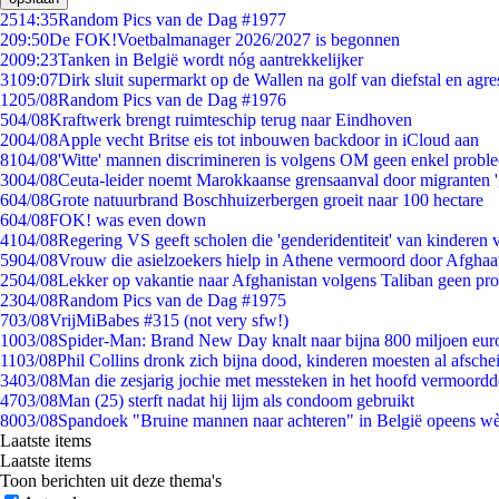
25
14:35
Random Pics van de Dag #1977
2
09:50
De FOK!Voetbalmanager 2026/2027 is begonnen
20
09:23
Tanken in België wordt nóg aantrekkelijker
31
09:07
Dirk sluit supermarkt op de Wallen na golf van diefstal en agre
12
05/08
Random Pics van de Dag #1976
5
04/08
Kraftwerk brengt ruimteschip terug naar Eindhoven
20
04/08
Apple vecht Britse eis tot inbouwen backdoor in iCloud aan
81
04/08
'Witte' mannen discrimineren is volgens OM geen enkel probl
30
04/08
Ceuta-leider noemt Marokkaanse grensaanval door migranten 
6
04/08
Grote natuurbrand Boschhuizerbergen groeit naar 100 hectare
6
04/08
FOK! was even down
41
04/08
Regering VS geeft scholen die 'genderidentiteit' van kinderen
59
04/08
Vrouw die asielzoekers hielp in Athene vermoord door Afghaa
25
04/08
Lekker op vakantie naar Afghanistan volgens Taliban geen pr
23
04/08
Random Pics van de Dag #1975
7
03/08
VrijMiBabes #315 (not very sfw!)
10
03/08
Spider-Man: Brand New Day knalt naar bijna 800 miljoen eur
11
03/08
Phil Collins dronk zich bijna dood, kinderen moesten al afsch
34
03/08
Man die zesjarig jochie met messteken in het hoofd vermoordde 
47
03/08
Man (25) sterft nadat hij lijm als condoom gebruikt
80
03/08
Spandoek "Bruine mannen naar achteren" in België opeens wèl
Laatste items
Laatste items
Toon berichten uit deze thema's