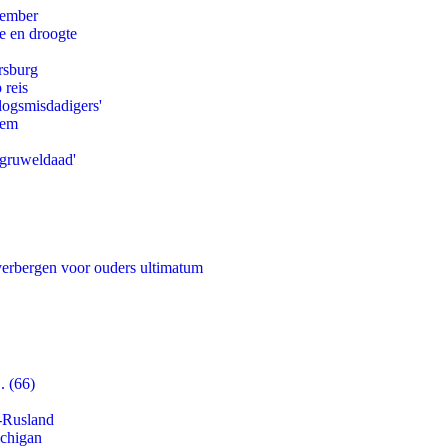
tember
e en droogte
rsburg
 reis
logsmisdadigers'
eem
'gruweldaad'
 verbergen voor ouders ultimatum
. (66)
-Rusland
ichigan