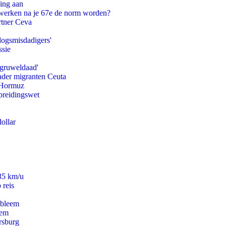
ling aan
 werken na je 67e de norm worden?
rtner Ceva
logsmisdadigers'
ssie
'gruweldaad'
onder migranten Ceuta
n Hormuz
preidingswet
ollar
235 km/u
 reis
obleem
eem
rsburg