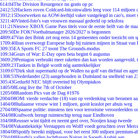
6
14:04
The Division Resurgence nu gratis op pc
24
12:52
Hackers roven Coldcard-bitcoinwallets leeg voor 114 miljoen d
39
12:15
Doorwerken na AOW-leeftijd vaker vastgelegd in cao's, moet
32
11:40
Vinted-foto's van vrouwen massaal gedeeld op seksfora
1
11:21
Nieuwe XBOX Game Pass titels voor de eerste helft van de ma
2
09:50
De FOK!Voetbalmanager 2026/2027 is begonnen
48
09:47
Van den Brink zet nog eens 14 gemeenten onder toezicht om s
17
09:40
Iran overweegt Europese hulp bij ruimen mijnen in Straat va
3
09:35
EA Sports FC 27 toont The Grounds-modus
1
09:34
Gears of War: E-Day open beta begint 6 augustus
36
09:29
Pentagon verbruikt meer raketten dan kan worden aangevuld, t
20
09:23
Tanken in België wordt nóg aantrekkelijker
31
09:07
Dirk sluit supermarkt op de Wallen na golf van diefstal en agre
13
08:53
Nederlander (23) aangehouden in Duitsland na snelheid van 
3
05:43
Gedurfd NEC blijft overeind bij Olympiakos
14
05/08
Long live the 7th of October
12
05/08
Random Pics van de Dag #1976
20
04/08
OM: vierde verdachte (18) vast op verdenking van beramen aa
14
04/08
Italiaanse vrouw wint 1 miljoen, gooit kraslot per abuis weg
27
04/08
Spaanse politie: minstens tien voor terrorisme veroordeelden 
5
04/08
Kraftwerk brengt ruimteschip terug naar Eindhoven
1
04/08
Reusser wint tijdrit en neemt geel over, Nooijen knap tweede
7
04/08
Vakantiekiekje Verstappen en Wolff voedt geruchten over Merc
18
04/08
Spotify bereikt mijlpaal, voor het eerst 300 miljoen premium-
27
04/08
Houthi's vallen luchthaven Najran in Saoedi-Arabië aan