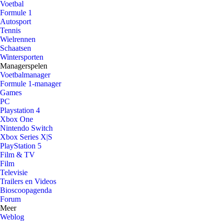
Voetbal
Formule 1
Autosport
Tennis
Wielrennen
Schaatsen
Wintersporten
Managerspelen
Voetbalmanager
Formule 1-manager
Games
PC
Playstation 4
Xbox One
Nintendo Switch
Xbox Series X|S
PlayStation 5
Film & TV
Film
Televisie
Trailers en Videos
Bioscoopagenda
Forum
Meer
Weblog