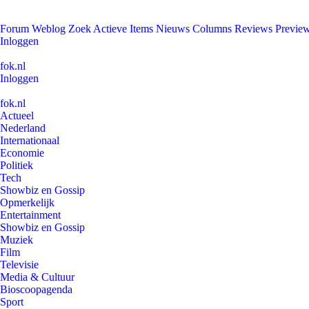
Forum
Weblog
Zoek
Actieve Items
Nieuws
Columns
Reviews
Previe
Inloggen
fok.nl
Inloggen
fok.nl
Actueel
Nederland
Internationaal
Economie
Politiek
Tech
Showbiz en Gossip
Opmerkelijk
Entertainment
Showbiz en Gossip
Muziek
Film
Televisie
Media & Cultuur
Bioscoopagenda
Sport