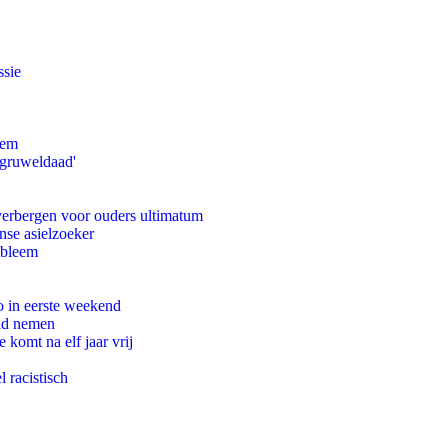
ssie
eem
'gruweldaad'
 verbergen voor ouders ultimatum
nse asielzoeker
obleem
o in eerste weekend
eid nemen
komt na elf jaar vrij
 racistisch