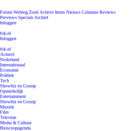
Forum
Weblog
Zoek
Actieve Items
Nieuws
Columns
Reviews
Previews
Specials
Archief
Inloggen
fok.nl
Inloggen
fok.nl
Actueel
Nederland
Internationaal
Economie
Politiek
Tech
Showbiz en Gossip
Opmerkelijk
Entertainment
Showbiz en Gossip
Muziek
Film
Televisie
Media & Cultuur
Bioscoopagenda