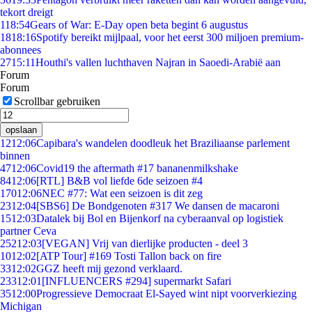
tekort dreigt
1
18:54
Gears of War: E-Day open beta begint 6 augustus
18
18:16
Spotify bereikt mijlpaal, voor het eerst 300 miljoen premium-
abonnees
27
15:11
Houthi's vallen luchthaven Najran in Saoedi-Arabië aan
Forum
Forum
Scrollbar gebruiken
opslaan
12
12:06
Capibara's wandelen doodleuk het Braziliaanse parlement
binnen
47
12:06
Covid19 the aftermath #17 bananenmilkshake
84
12:06
[RTL] B&B vol liefde 6de seizoen #4
170
12:06
NEC #77: Wat een seizoen is dit zeg
23
12:04
[SBS6] De Bondgenoten #317 We dansen de macaroni
15
12:03
Datalek bij Bol en Bijenkorf na cyberaanval op logistiek
partner Ceva
252
12:03
[VEGAN] Vrij van dierlijke producten - deel 3
10
12:02
[ATP Tour] #169 Tosti Tallon back on fire
33
12:02
GGZ heeft mij gezond verklaard.
233
12:01
[INFLUENCERS #294] supermarkt Safari
35
12:00
Progressieve Democraat El-Sayed wint nipt voorverkiezing
Michigan