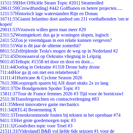
115
11:59
[Het Officiële Steam Topic #201] Steamrolled
286
11:59
[Crowdfunding] #442 Golfbanen en betere projecten.....
12
11:57
Historisch lage waterstanden Rijn en Donau
167
11:55
Gianni Infantino doet aanbod om 211 voetbalbonden 'om te
kopen'
290
11:53
Vrouwen willen geen man meer #29
23
11:52
Woningtekort: dus ga je woningen slopen, logisch
24
11:52
Zou je vreemdgaan in een relatie kunnen vergeven?
10
11:51
Wat is dit jaar de ultieme zomerhit?
88
11:51
Zelfrijdende Tesla's mogen de weg op in Nederland #2
27
11:45
Droneaanval op Oekrains vliegtuig in Leipzig
90
11:45
Teltopic #1558 tel door en door en door....
31
11:44
Oorlog in Oekraïne #1318 Drone baby drone
7
11:44
Hoe ga jij om met een relatiebreuk?
111
11:41
Hurricane & Cyclone Season 2026
76
11:39
Koopzegels sparen bij AH duurt straks 2x zo lang
58
11:37
De Bondgenoten Spoiler Topic #3
158
11:37
Tour de France femmes 2026 #3 Tijd voor de borstcrawl
25
11:36
Transfergeruchten en contractverlenging #83
4
11:35
Meest innovatieve game mechanics
9
11:34
[RTL4] Bestemming X
59
11:33
Tenenkrommende fouten bij teksten in het openbaar #74
94
11:33
Het grote goedemorgen topic #3
21
11:32
Goodvibes topic voor Troel #3
215
11:31
[Videoland] B&B vol liefde 6de seizoen #1 voor de