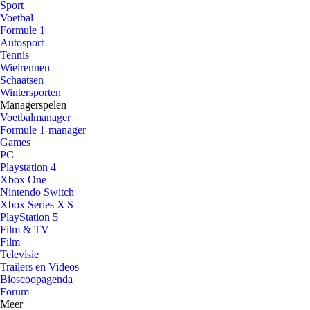
Sport
Voetbal
Formule 1
Autosport
Tennis
Wielrennen
Schaatsen
Wintersporten
Managerspelen
Voetbalmanager
Formule 1-manager
Games
PC
Playstation 4
Xbox One
Nintendo Switch
Xbox Series X|S
PlayStation 5
Film & TV
Film
Televisie
Trailers en Videos
Bioscoopagenda
Forum
Meer