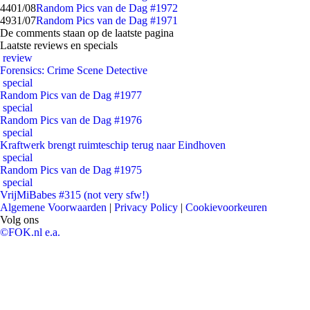
44
01/08
Random Pics van de Dag #1972
49
31/07
Random Pics van de Dag #1971
De comments staan op de laatste pagina
Laatste reviews en specials
review
Forensics: Crime Scene Detective
special
Random Pics van de Dag #1977
special
Random Pics van de Dag #1976
special
Kraftwerk brengt ruimteschip terug naar Eindhoven
special
Random Pics van de Dag #1975
special
VrijMiBabes #315 (not very sfw!)
Algemene Voorwaarden
|
Privacy Policy
|
Cookievoorkeuren
Volg ons
©FOK.nl e.a.