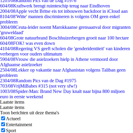
12
05/08
Random Pics van de Dag #1976
6
04/08
Kraftwerk brengt ruimteschip terug naar Eindhoven
20
04/08
Apple vecht Britse eis tot inbouwen backdoor in iCloud aan
81
04/08
'Witte' mannen discrimineren is volgens OM geen enkel
probleem
30
04/08
Ceuta-leider noemt Marokkaanse grensaanval door migranten
'gruweldaad'
6
04/08
Grote natuurbrand Boschhuizerbergen groeit naar 100 hectare
6
04/08
FOK! was even down
41
04/08
Regering VS geeft scholen die 'genderidentiteit' van kinderen
verbergen voor ouders ultimatum
59
04/08
Vrouw die asielzoekers hielp in Athene vermoord door
Afghaanse asielzoeker
25
04/08
Lekker op vakantie naar Afghanistan volgens Taliban geen
probleem
23
04/08
Random Pics van de Dag #1975
7
03/08
VrijMiBabes #315 (not very sfw!)
10
03/08
Spider-Man: Brand New Day knalt naar bijna 800 miljoen
euro in eerste weekend
Laatste items
Laatste items
Toon berichten uit deze thema's
Actueel
Entertainment
Sport