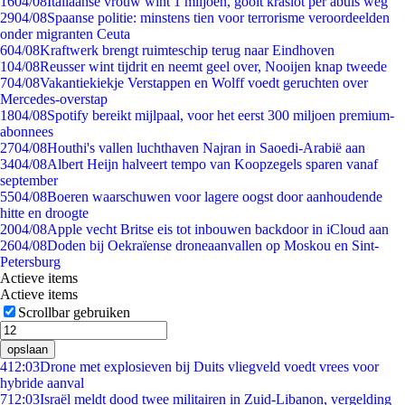
16
04/08
Italiaanse vrouw wint 1 miljoen, gooit kraslot per abuis weg
29
04/08
Spaanse politie: minstens tien voor terrorisme veroordeelden
onder migranten Ceuta
6
04/08
Kraftwerk brengt ruimteschip terug naar Eindhoven
1
04/08
Reusser wint tijdrit en neemt geel over, Nooijen knap tweede
7
04/08
Vakantiekiekje Verstappen en Wolff voedt geruchten over
Mercedes-overstap
18
04/08
Spotify bereikt mijlpaal, voor het eerst 300 miljoen premium-
abonnees
27
04/08
Houthi's vallen luchthaven Najran in Saoedi-Arabië aan
34
04/08
Albert Heijn halveert tempo van Koopzegels sparen vanaf
september
55
04/08
Boeren waarschuwen voor lagere oogst door aanhoudende
hitte en droogte
20
04/08
Apple vecht Britse eis tot inbouwen backdoor in iCloud aan
26
04/08
Doden bij Oekraïense droneaanvallen op Moskou en Sint-
Petersburg
Actieve items
Actieve items
Scrollbar gebruiken
opslaan
4
12:03
Drone met explosieven bij Duits vliegveld voedt vrees voor
hybride aanval
7
12:03
Israël meldt dood twee militairen in Zuid-Libanon, vergelding