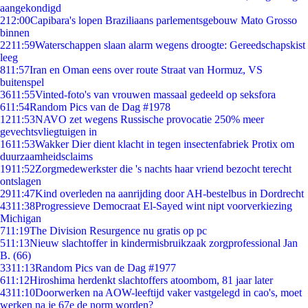
aangekondigd
2
12:00
Capibara's lopen Braziliaans parlementsgebouw Mato Grosso
binnen
22
11:59
Waterschappen slaan alarm wegens droogte: Gereedschapskist
leeg
8
11:57
Iran en Oman eens over route Straat van Hormuz, VS
buitenspel
36
11:55
Vinted-foto's van vrouwen massaal gedeeld op seksfora
6
11:54
Random Pics van de Dag #1978
12
11:53
NAVO zet wegens Russische provocatie 250% meer
gevechtsvliegtuigen in
16
11:53
Wakker Dier dient klacht in tegen insectenfabriek Protix om
duurzaamheidsclaims
19
11:52
Zorgmedewerkster die 's nachts haar vriend bezocht terecht
ontslagen
29
11:47
Kind overleden na aanrijding door AH-bestelbus in Dordrecht
43
11:38
Progressieve Democraat El-Sayed wint nipt voorverkiezing
Michigan
7
11:19
The Division Resurgence nu gratis op pc
5
11:13
Nieuw slachtoffer in kindermisbruikzaak zorgprofessional Jan
B. (66)
33
11:13
Random Pics van de Dag #1977
6
11:12
Hiroshima herdenkt slachtoffers atoombom, 81 jaar later
43
11:10
Doorwerken na AOW-leeftijd vaker vastgelegd in cao's, moet
werken na je 67e de norm worden?