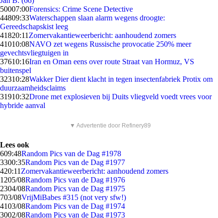
Jan B. (66)
500
07:00
Forensics: Crime Scene Detective
448
09:33
Waterschappen slaan alarm wegens droogte:
Gereedschapskist leeg
418
20:11
Zomervakantieweerbericht: aanhoudend zomers
410
10:08
NAVO zet wegens Russische provocatie 250% meer
gevechtsvliegtuigen in
376
10:16
Iran en Oman eens over route Straat van Hormuz, VS
buitenspel
323
10:28
Wakker Dier dient klacht in tegen insectenfabriek Protix om
duurzaamheidsclaims
319
10:32
Drone met explosieven bij Duits vliegveld voedt vrees voor
hybride aanval
▼ Advertentie door Refinery89
Lees ook
6
09:48
Random Pics van de Dag #1978
33
00:35
Random Pics van de Dag #1977
4
20:11
Zomervakantieweerbericht: aanhoudend zomers
12
05/08
Random Pics van de Dag #1976
23
04/08
Random Pics van de Dag #1975
7
03/08
VrijMiBabes #315 (not very sfw!)
41
03/08
Random Pics van de Dag #1974
30
02/08
Random Pics van de Dag #1973