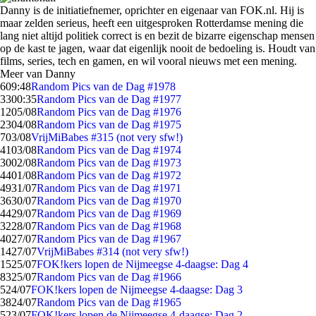
Danny is de initiatiefnemer, oprichter en eigenaar van FOK.nl. Hij is
maar zelden serieus, heeft een uitgesproken Rotterdamse mening die
lang niet altijd politiek correct is en bezit de bizarre eigenschap mensen
op de kast te jagen, waar dat eigenlijk nooit de bedoeling is. Houdt van
films, series, tech en gamen, en wil vooral nieuws met een mening.
Meer van Danny
6
09:48
Random Pics van de Dag #1978
33
00:35
Random Pics van de Dag #1977
12
05/08
Random Pics van de Dag #1976
23
04/08
Random Pics van de Dag #1975
7
03/08
VrijMiBabes #315 (not very sfw!)
41
03/08
Random Pics van de Dag #1974
30
02/08
Random Pics van de Dag #1973
44
01/08
Random Pics van de Dag #1972
49
31/07
Random Pics van de Dag #1971
36
30/07
Random Pics van de Dag #1970
44
29/07
Random Pics van de Dag #1969
32
28/07
Random Pics van de Dag #1968
40
27/07
Random Pics van de Dag #1967
14
27/07
VrijMiBabes #314 (not very sfw!)
15
25/07
FOK!kers lopen de Nijmeegse 4-daagse: Dag 4
83
25/07
Random Pics van de Dag #1966
5
24/07
FOK!kers lopen de Nijmeegse 4-daagse: Dag 3
38
24/07
Random Pics van de Dag #1965
5
23/07
FOK!kers lopen de Nijmeegse 4-daagse: Dag 2