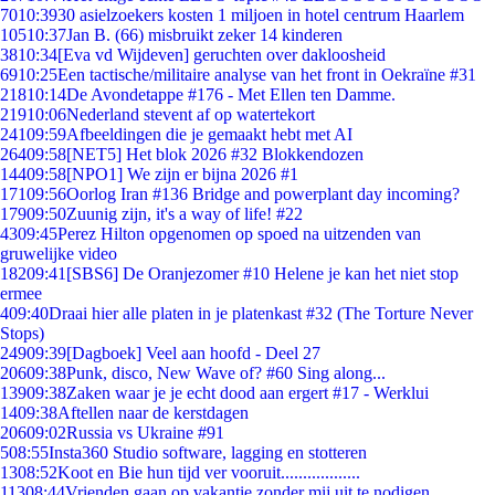
70
10:39
30 asielzoekers kosten 1 miljoen in hotel centrum Haarlem
105
10:37
Jan B. (66) misbruikt zeker 14 kinderen
38
10:34
[Eva vd Wijdeven] geruchten over dakloosheid
69
10:25
Een tactische/militaire analyse van het front in Oekraïne #31
218
10:14
De Avondetappe #176 - Met Ellen ten Damme.
219
10:06
Nederland stevent af op watertekort
241
09:59
Afbeeldingen die je gemaakt hebt met AI
264
09:58
[NET5] Het blok 2026 #32 Blokkendozen
144
09:58
[NPO1] We zijn er bijna 2026 #1
171
09:56
Oorlog Iran #136 Bridge and powerplant day incoming?
179
09:50
Zuunig zijn, it's a way of life! #22
43
09:45
Perez Hilton opgenomen op spoed na uitzenden van
gruwelijke video
182
09:41
[SBS6] De Oranjezomer #10 Helene je kan het niet stop
ermee
4
09:40
Draai hier alle platen in je platenkast #32 (The Torture Never
Stops)
249
09:39
[Dagboek] Veel aan hoofd - Deel 27
206
09:38
Punk, disco, New Wave of? #60 Sing along...
139
09:38
Zaken waar je je echt dood aan ergert #17 - Werklui
14
09:38
Aftellen naar de kerstdagen
206
09:02
Russia vs Ukraine #91
5
08:55
Insta360 Studio software, lagging en stotteren
13
08:52
Koot en Bie hun tijd ver vooruit..................
113
08:44
Vrienden gaan op vakantie zonder mij uit te nodigen