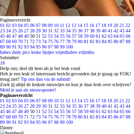
Paginaoverzicht
01
02
03
04
05
06
07
08
09
10
11
12
13
14
15
16
17
18
19
20
21
22
23
24
25
26
27
28
29
30
31
32
33
34
35
36
37
38
39
40
41
42
43
44
45
46
47
48
49
50
51
52
53
54
55
56
57
58
59
60
61
62
63
64
65
66
67
68
69
70
71
72
73
74
75
76
77
78
79
80
81
82
83
84
85
86
87
88
89
90
91
92
93
94
95
96
97
98
99
100
babes
daily pics
leuke lijstjes
vrijmibabes
vrijmibo
Submitter:
18
Help ons; deel dit item als je het leuk vond
Heb je een leuk of interessant bericht gevonden dat je graag op FOK!
terug ziet?
Tip ons dan via de submit!
Zoek jij altijd de leukste nieuwtjes en kun je daar leuk over schrijven?
Meld je aan als nieuwsposter!
Paginaoverzicht
01
02
03
04
05
06
07
08
09
10
11
12
13
14
15
16
17
18
19
20
21
22
23
24
25
26
27
28
29
30
31
32
33
34
35
36
37
38
39
40
41
42
43
44
45
46
47
48
49
50
51
52
53
54
55
56
57
58
59
60
61
62
63
64
65
66
67
68
69
70
71
72
73
74
75
76
77
78
79
80
81
82
83
84
85
86
87
88
89
90
91
92
93
94
95
96
97
98
99
100
Danny