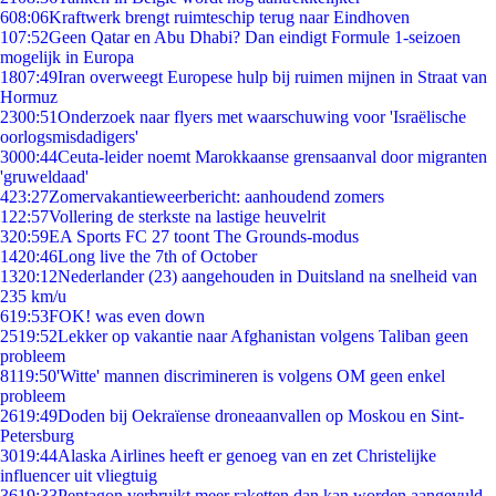
6
08:06
Kraftwerk brengt ruimteschip terug naar Eindhoven
1
07:52
Geen Qatar en Abu Dhabi? Dan eindigt Formule 1-seizoen
mogelijk in Europa
18
07:49
Iran overweegt Europese hulp bij ruimen mijnen in Straat van
Hormuz
23
00:51
Onderzoek naar flyers met waarschuwing voor 'Israëlische
oorlogsmisdadigers'
30
00:44
Ceuta-leider noemt Marokkaanse grensaanval door migranten
'gruweldaad'
4
23:27
Zomervakantieweerbericht: aanhoudend zomers
1
22:57
Vollering de sterkste na lastige heuvelrit
3
20:59
EA Sports FC 27 toont The Grounds-modus
14
20:46
Long live the 7th of October
13
20:12
Nederlander (23) aangehouden in Duitsland na snelheid van
235 km/u
6
19:53
FOK! was even down
25
19:52
Lekker op vakantie naar Afghanistan volgens Taliban geen
probleem
81
19:50
'Witte' mannen discrimineren is volgens OM geen enkel
probleem
26
19:49
Doden bij Oekraïense droneaanvallen op Moskou en Sint-
Petersburg
30
19:44
Alaska Airlines heeft er genoeg van en zet Christelijke
influencer uit vliegtuig
36
19:33
Pentagon verbruikt meer raketten dan kan worden aangevuld,