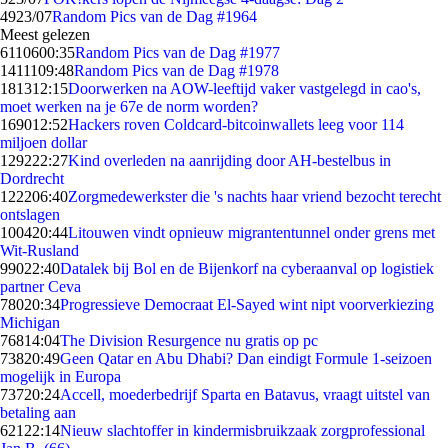
49
23/07
Random Pics van de Dag #1964
Meest gelezen
61106
00:35
Random Pics van de Dag #1977
14111
09:48
Random Pics van de Dag #1978
1813
12:15
Doorwerken na AOW-leeftijd vaker vastgelegd in cao's,
moet werken na je 67e de norm worden?
1690
12:52
Hackers roven Coldcard-bitcoinwallets leeg voor 114
miljoen dollar
1292
22:27
Kind overleden na aanrijding door AH-bestelbus in
Dordrecht
1222
06:40
Zorgmedewerkster die 's nachts haar vriend bezocht terecht
ontslagen
1004
20:44
Litouwen vindt opnieuw migrantentunnel onder grens met
Wit-Rusland
990
22:40
Datalek bij Bol en de Bijenkorf na cyberaanval op logistiek
partner Ceva
780
20:34
Progressieve Democraat El-Sayed wint nipt voorverkiezing
Michigan
768
14:04
The Division Resurgence nu gratis op pc
738
20:49
Geen Qatar en Abu Dhabi? Dan eindigt Formule 1-seizoen
mogelijk in Europa
737
20:24
Accell, moederbedrijf Sparta en Batavus, vraagt uitstel van
betaling aan
621
22:14
Nieuw slachtoffer in kindermisbruikzaak zorgprofessional