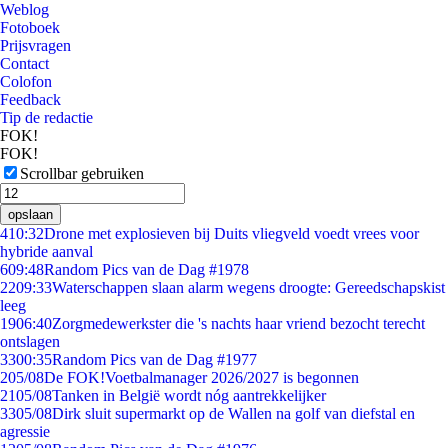
Weblog
Fotoboek
Prijsvragen
Contact
Colofon
Feedback
Tip de redactie
FOK!
FOK!
Scrollbar gebruiken
opslaan
4
10:32
Drone met explosieven bij Duits vliegveld voedt vrees voor
hybride aanval
6
09:48
Random Pics van de Dag #1978
22
09:33
Waterschappen slaan alarm wegens droogte: Gereedschapskist
leeg
19
06:40
Zorgmedewerkster die 's nachts haar vriend bezocht terecht
ontslagen
33
00:35
Random Pics van de Dag #1977
2
05/08
De FOK!Voetbalmanager 2026/2027 is begonnen
21
05/08
Tanken in België wordt nóg aantrekkelijker
33
05/08
Dirk sluit supermarkt op de Wallen na golf van diefstal en
agressie