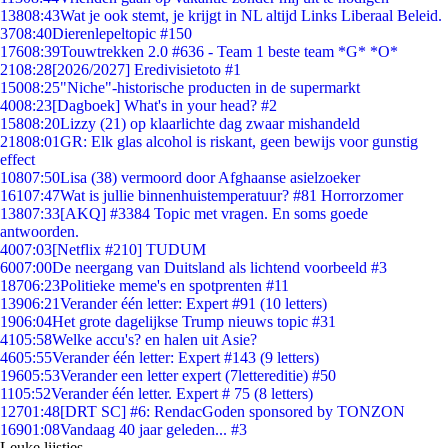
138
08:43
Wat je ook stemt, je krijgt in NL altijd Links Liberaal Beleid.
37
08:40
Dierenlepeltopic #150
176
08:39
Touwtrekken 2.0 #636 - Team 1 beste team *G* *O*
21
08:28
[2026/2027] Eredivisietoto #1
150
08:25
"Niche"-historische producten in de supermarkt
40
08:23
[Dagboek] What's in your head? #2
158
08:20
Lizzy (21) op klaarlichte dag zwaar mishandeld
218
08:01
GR: Elk glas alcohol is riskant, geen bewijs voor gunstig
effect
108
07:50
Lisa (38) vermoord door Afghaanse asielzoeker
161
07:47
Wat is jullie binnenhuistemperatuur? #81 Horrorzomer
138
07:33
[AKQ] #3384 Topic met vragen. En soms goede
antwoorden.
40
07:03
[Netflix #210] TUDUM
60
07:00
De neergang van Duitsland als lichtend voorbeeld #3
187
06:23
Politieke meme's en spotprenten #11
139
06:21
Verander één letter: Expert #91 (10 letters)
19
06:04
Het grote dagelijkse Trump nieuws topic #31
41
05:58
Welke accu's? en halen uit Asie?
46
05:55
Verander één letter: Expert #143 (9 letters)
196
05:53
Verander een letter expert (7lettereditie) #50
11
05:52
Verander één letter. Expert # 75 (8 letters)
127
01:48
[DRT SC] #6: RendacGoden sponsored by TONZON
169
01:08
Vandaag 40 jaar geleden... #3
Leuke lijstjes