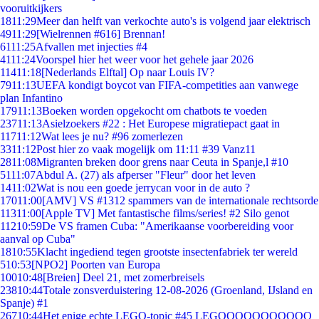
vooruitkijkers
18
11:29
Meer dan helft van verkochte auto's is volgend jaar elektrisch
49
11:29
[Wielrennen #616] Brennan!
61
11:25
Afvallen met injecties #4
41
11:24
Voorspel hier het weer voor het gehele jaar 2026
114
11:18
[Nederlands Elftal] Op naar Louis IV?
79
11:13
UEFA kondigt boycot van FIFA-competities aan vanwege
plan Infantino
179
11:13
Boeken worden opgekocht om chatbots te voeden
237
11:13
Asielzoekers #22 : Het Europese migratiepact gaat in
117
11:12
Wat lees je nu? #96 zomerlezen
33
11:12
Post hier zo vaak mogelijk om 11:11 #39 Vanz11
28
11:08
Migranten breken door grens naar Ceuta in Spanje,l #10
51
11:07
Abdul A. (27) als afperser "Fleur" door het leven
14
11:02
Wat is nou een goede jerrycan voor in de auto ?
170
11:00
[AMV] VS #1312 spammers van de internationale rechtsorde
113
11:00
[Apple TV] Met fantastische films/series! #2 Silo genot
112
10:59
De VS framen Cuba: "Amerikaanse voorbereiding voor
aanval op Cuba"
18
10:55
Klacht ingediend tegen grootste insectenfabriek ter wereld
5
10:53
[NPO2] Poorten van Europa
100
10:48
[Breien] Deel 21, met zomerbreisels
238
10:44
Totale zonsverduistering 12-08-2026 (Groenland, IJsland en
Spanje) #1
267
10:44
Het enige echte LEGO-topic #45 LEGOOOOOOOOOOO