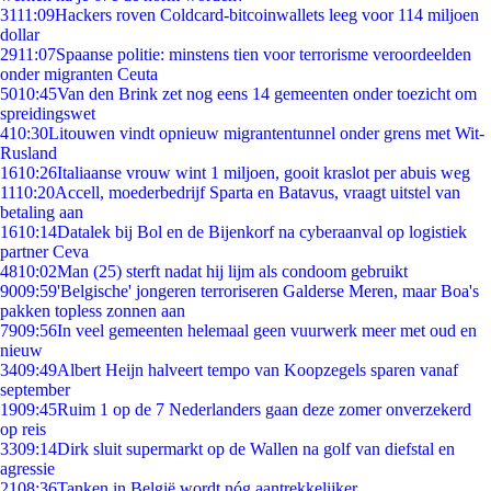
31
11:09
Hackers roven Coldcard-bitcoinwallets leeg voor 114 miljoen
dollar
29
11:07
Spaanse politie: minstens tien voor terrorisme veroordeelden
onder migranten Ceuta
50
10:45
Van den Brink zet nog eens 14 gemeenten onder toezicht om
spreidingswet
4
10:30
Litouwen vindt opnieuw migrantentunnel onder grens met Wit-
Rusland
16
10:26
Italiaanse vrouw wint 1 miljoen, gooit kraslot per abuis weg
11
10:20
Accell, moederbedrijf Sparta en Batavus, vraagt uitstel van
betaling aan
16
10:14
Datalek bij Bol en de Bijenkorf na cyberaanval op logistiek
partner Ceva
48
10:02
Man (25) sterft nadat hij lijm als condoom gebruikt
90
09:59
'Belgische' jongeren terroriseren Galderse Meren, maar Boa's
pakken topless zonnen aan
79
09:56
In veel gemeenten helemaal geen vuurwerk meer met oud en
nieuw
34
09:49
Albert Heijn halveert tempo van Koopzegels sparen vanaf
september
19
09:45
Ruim 1 op de 7 Nederlanders gaan deze zomer onverzekerd
op reis
33
09:14
Dirk sluit supermarkt op de Wallen na golf van diefstal en
agressie
21
08:36
Tanken in België wordt nóg aantrekkelijker