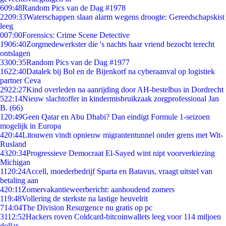
6
09:48
Random Pics van de Dag #1978
22
09:33
Waterschappen slaan alarm wegens droogte: Gereedschapskist
leeg
0
07:00
Forensics: Crime Scene Detective
19
06:40
Zorgmedewerkster die 's nachts haar vriend bezocht terecht
ontslagen
33
00:35
Random Pics van de Dag #1977
16
22:40
Datalek bij Bol en de Bijenkorf na cyberaanval op logistiek
partner Ceva
29
22:27
Kind overleden na aanrijding door AH-bestelbus in Dordrecht
5
22:14
Nieuw slachtoffer in kindermisbruikzaak zorgprofessional Jan
B. (66)
1
20:49
Geen Qatar en Abu Dhabi? Dan eindigt Formule 1-seizoen
mogelijk in Europa
4
20:44
Litouwen vindt opnieuw migrantentunnel onder grens met Wit-
Rusland
43
20:34
Progressieve Democraat El-Sayed wint nipt voorverkiezing
Michigan
11
20:24
Accell, moederbedrijf Sparta en Batavus, vraagt uitstel van
betaling aan
4
20:11
Zomervakantieweerbericht: aanhoudend zomers
1
19:48
Vollering de sterkste na lastige heuvelrit
7
14:04
The Division Resurgence nu gratis op pc
31
12:52
Hackers roven Coldcard-bitcoinwallets leeg voor 114 miljoen
dollar