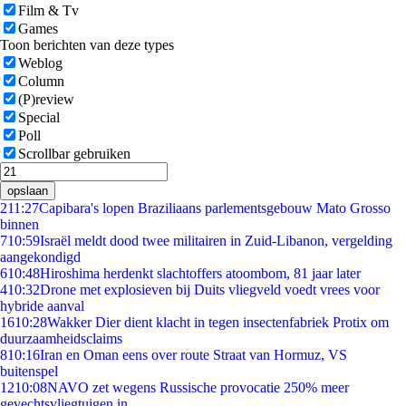
Film & Tv
Games
Toon berichten van deze types
Weblog
Column
(P)review
Special
Poll
Scrollbar gebruiken
opslaan
2
11:27
Capibara's lopen Braziliaans parlementsgebouw Mato Grosso
binnen
7
10:59
Israël meldt dood twee militairen in Zuid-Libanon, vergelding
aangekondigd
6
10:48
Hiroshima herdenkt slachtoffers atoombom, 81 jaar later
4
10:32
Drone met explosieven bij Duits vliegveld voedt vrees voor
hybride aanval
16
10:28
Wakker Dier dient klacht in tegen insectenfabriek Protix om
duurzaamheidsclaims
8
10:16
Iran en Oman eens over route Straat van Hormuz, VS
buitenspel
12
10:08
NAVO zet wegens Russische provocatie 250% meer
gevechtsvliegtuigen in