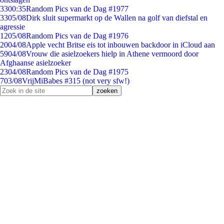
33
00:35
Random Pics van de Dag #1977
33
05/08
Dirk sluit supermarkt op de Wallen na golf van diefstal en
agressie
12
05/08
Random Pics van de Dag #1976
20
04/08
Apple vecht Britse eis tot inbouwen backdoor in iCloud aan
59
04/08
Vrouw die asielzoekers hielp in Athene vermoord door
Afghaanse asielzoeker
23
04/08
Random Pics van de Dag #1975
7
03/08
VrijMiBabes #315 (not very sfw!)