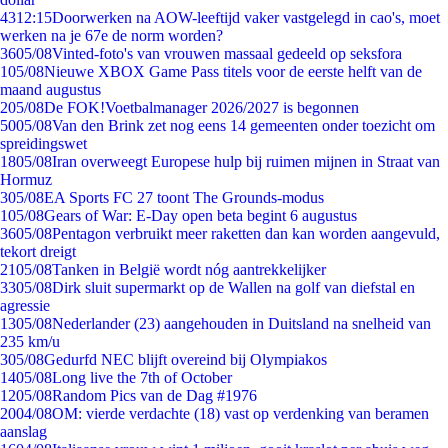
43
12:15
Doorwerken na AOW-leeftijd vaker vastgelegd in cao's, moet
werken na je 67e de norm worden?
36
05/08
Vinted-foto's van vrouwen massaal gedeeld op seksfora
1
05/08
Nieuwe XBOX Game Pass titels voor de eerste helft van de
maand augustus
2
05/08
De FOK!Voetbalmanager 2026/2027 is begonnen
50
05/08
Van den Brink zet nog eens 14 gemeenten onder toezicht om
spreidingswet
18
05/08
Iran overweegt Europese hulp bij ruimen mijnen in Straat van
Hormuz
3
05/08
EA Sports FC 27 toont The Grounds-modus
1
05/08
Gears of War: E-Day open beta begint 6 augustus
36
05/08
Pentagon verbruikt meer raketten dan kan worden aangevuld,
tekort dreigt
21
05/08
Tanken in België wordt nóg aantrekkelijker
33
05/08
Dirk sluit supermarkt op de Wallen na golf van diefstal en
agressie
13
05/08
Nederlander (23) aangehouden in Duitsland na snelheid van
235 km/u
3
05/08
Gedurfd NEC blijft overeind bij Olympiakos
14
05/08
Long live the 7th of October
12
05/08
Random Pics van de Dag #1976
20
04/08
OM: vierde verdachte (18) vast op verdenking van beramen
aanslag