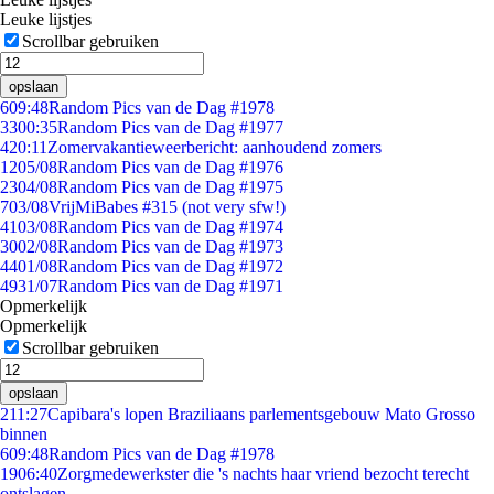
Leuke lijstjes
Scrollbar gebruiken
opslaan
6
09:48
Random Pics van de Dag #1978
33
00:35
Random Pics van de Dag #1977
4
20:11
Zomervakantieweerbericht: aanhoudend zomers
12
05/08
Random Pics van de Dag #1976
23
04/08
Random Pics van de Dag #1975
7
03/08
VrijMiBabes #315 (not very sfw!)
41
03/08
Random Pics van de Dag #1974
30
02/08
Random Pics van de Dag #1973
44
01/08
Random Pics van de Dag #1972
49
31/07
Random Pics van de Dag #1971
Opmerkelijk
Opmerkelijk
Scrollbar gebruiken
opslaan
2
11:27
Capibara's lopen Braziliaans parlementsgebouw Mato Grosso
binnen
6
09:48
Random Pics van de Dag #1978
19
06:40
Zorgmedewerkster die 's nachts haar vriend bezocht terecht
ontslagen