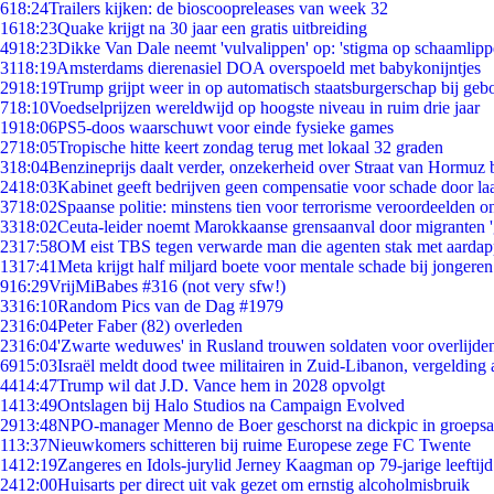
6
18:24
Trailers kijken: de bioscoopreleases van week 32
16
18:23
Quake krijgt na 30 jaar een gratis uitbreiding
49
18:23
Dikke Van Dale neemt 'vulvalippen' op: 'stigma op schaamlip
31
18:19
Amsterdams dierenasiel DOA overspoeld met babykonijntjes
29
18:19
Trump grijpt weer in op automatisch staatsburgerschap bij geb
7
18:10
Voedselprijzen wereldwijd op hoogste niveau in ruim drie jaar
19
18:06
PS5-doos waarschuwt voor einde fysieke games
27
18:05
Tropische hitte keert zondag terug met lokaal 32 graden
3
18:04
Benzineprijs daalt verder, onzekerheid over Straat van Hormuz bl
24
18:03
Kabinet geeft bedrijven geen compensatie voor schade door la
37
18:02
Spaanse politie: minstens tien voor terrorisme veroordeelden 
33
18:02
Ceuta-leider noemt Marokkaanse grensaanval door migranten 
23
17:58
OM eist TBS tegen verwarde man die agenten stak met aardap
13
17:41
Meta krijgt half miljard boete voor mentale schade bij jongeren
9
16:29
VrijMiBabes #316 (not very sfw!)
33
16:10
Random Pics van de Dag #1979
23
16:04
Peter Faber (82) overleden
23
16:04
'Zwarte weduwes' in Rusland trouwen soldaten voor overlijden
69
15:03
Israël meldt dood twee militairen in Zuid-Libanon, vergeldin
44
14:47
Trump wil dat J.D. Vance hem in 2028 opvolgt
14
13:49
Ontslagen bij Halo Studios na Campaign Evolved
29
13:48
NPO-manager Menno de Boer geschorst na dickpic in groeps
1
13:37
Nieuwkomers schitteren bij ruime Europese zege FC Twente
14
12:19
Zangeres en Idols-jurylid Jerney Kaagman op 79-jarige leeftij
24
12:00
Huisarts per direct uit vak gezet om ernstig alcoholmisbruik