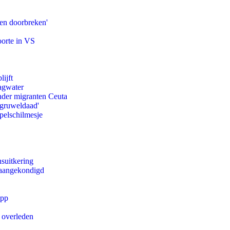
pen doorbreken'
oorte in VS
ijft
agwater
onder migranten Ceuta
'gruweldaad'
pelschilmesje
suitkering
g aangekondigd
app
d overleden