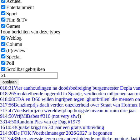
Actueel
Entertainment
Sport
Film & Tv
Games
Toon berichten van deze types
Weblog
Column
(P)review
Special
Poll
Scrollbar gebruiken
opslaan
0
18:31
Vier aanhoudingen na doodsbedreiging burgemeester Depla va
0
18:26
Smokkelbende opgerold in Spanje, verdienden miljoenen aan m
6
18:08
CDA en D66 willen ingrijpen tegen 'gluurbrillen' die mensen o
3
17:56
Benzineprijs daalt verder, onzekerheid over Straat van Hormuz bl
7
17:47
Voedselprijzen wereldwijd op hoogste niveau in ruim drie jaar
9
14:50
VrijMiBabes #316 (not very sfw!)
33
14:50
Random Pics van de Dag #1979
16
14:33
Quake krijgt na 30 jaar een gratis uitbreiding
2
14:30
De FOK!Voetbalmanager 2026/2027 is begonnen
31
13:48
Meer agressie tegen een andersluidende politieke mening, laat ji