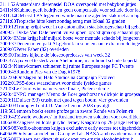
31
11:52
Amsterdams dierenasiel DOA overspoeld met babykonijntjes
24
11:46
Kabinet geeft bedrijven geen compensatie voor schade door la
23
11:14
OM eist TBS tegen verwarde man die agenten stak met aardap
27
11:08
Tropische hitte keert zondag terug met lokaal 32 graden
29
10:12
Trump grijpt weer in op automatisch staatsburgerschap bij geb
49
09:51
Dikke Van Dale neemt 'vulvalippen' op: 'stigma op schaamlip
13
09:40
Meta krijgt half miljard boete voor mentale schade bij jongeren
20
09:37
Denemarken pakt AI-gebruik in scholen aan: extra mondeling
23
09:05
Peter Faber (82) overleden
6
05:00
Trailers kijken: de bioscoopreleases van week 32
0
03:37
Ajax veel te sterk voor Shelbourne, maar houdt schade beperkt
1
02:34
Nieuwkomers schitteren bij ruime Europese zege FC Twente
19
00:45
Random Pics van de Dag #1978
14
22:04
Ontslagen bij Halo Studios na Campaign Evolved
19
22:01
PS5-doos waarschuwt voor einde fysieke games
2
21:03
Le Court wint na nerveuze finale, Pieterse derde
29
20:40
NPO-manager Menno de Boer geschorst na dickpic in groeps
33
20:11
Duitser (93) crasht met quad tegen boom, vier gewonden
44
20:03
Trump wil dat J.D. Vance hem in 2028 opvolgt
1
19:50
Lemmen boekt eerste profzege in zware Ronde van Polen-rit
23
19:42
'Zwarte weduwes' in Rusland trouwen soldaten voor overlijden
14
06/08
Zangeres en Idols-jurylid Jerney Kaagman op 79-jarige leeftij
10
06/08
Netflix-abonnees krijgen exclusieve early access tot uitgebreid
64
06/08
Onlyfans-model met G-cup wil als NASA-ambassadeur naar 
24
06/08
Huisarts per direct uit vak gezet om ernstig alcoholmisbruik