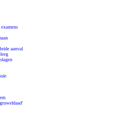
e examens
maan
bride aanval
 leeg
tslagen
ssie
eem
'gruweldaad'