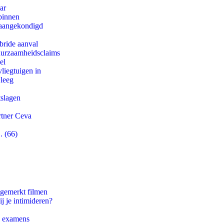
ar
binnen
g aangekondigd
bride aanval
duurzaamheidsclaims
el
iegtuigen in
 leeg
tslagen
rtner Ceva
. (66)
ngemerkt filmen
j je intimideren?
e examens