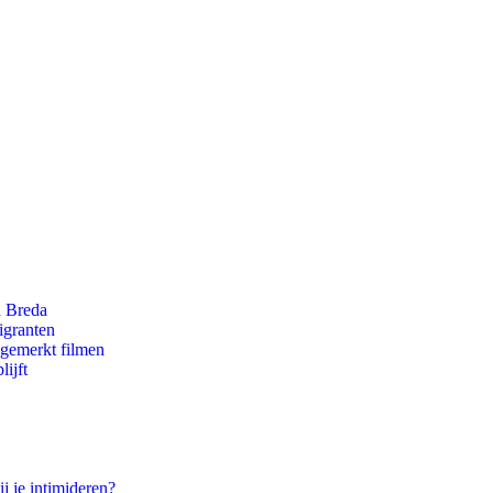
n Breda
igranten
ngemerkt filmen
ijft
j je intimideren?