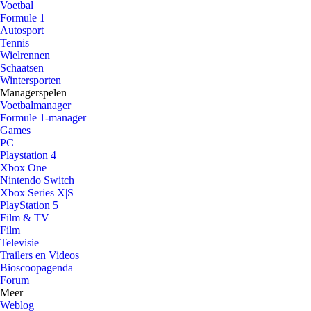
Voetbal
Formule 1
Autosport
Tennis
Wielrennen
Schaatsen
Wintersporten
Managerspelen
Voetbalmanager
Formule 1-manager
Games
PC
Playstation 4
Xbox One
Nintendo Switch
Xbox Series X|S
PlayStation 5
Film & TV
Film
Televisie
Trailers en Videos
Bioscoopagenda
Forum
Meer
Weblog