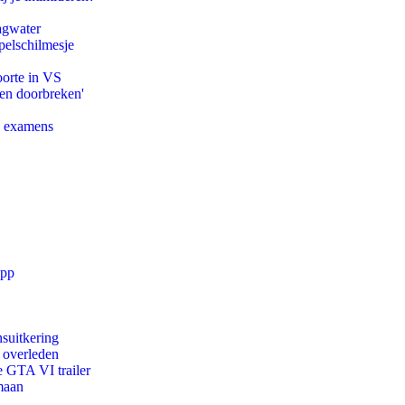
agwater
pelschilmesje
oorte in VS
pen doorbreken'
e examens
app
suitkering
d overleden
e GTA VI trailer
maan