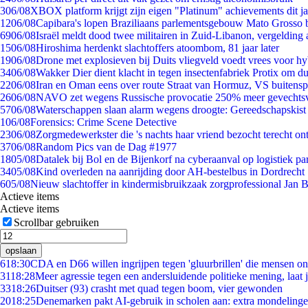
3
06/08
XBOX platform krijgt zijn eigen "Platinum" achievements dit ja
12
06/08
Capibara's lopen Braziliaans parlementsgebouw Mato Grosso 
69
06/08
Israël meldt dood twee militairen in Zuid-Libanon, vergeldin
15
06/08
Hiroshima herdenkt slachtoffers atoombom, 81 jaar later
19
06/08
Drone met explosieven bij Duits vliegveld voedt vrees voor hy
34
06/08
Wakker Dier dient klacht in tegen insectenfabriek Protix om 
22
06/08
Iran en Oman eens over route Straat van Hormuz, VS buitensp
26
06/08
NAVO zet wegens Russische provocatie 250% meer gevechtsvl
57
06/08
Waterschappen slaan alarm wegens droogte: Gereedschapskist
1
06/08
Forensics: Crime Scene Detective
23
06/08
Zorgmedewerkster die 's nachts haar vriend bezocht terecht on
37
06/08
Random Pics van de Dag #1977
18
05/08
Datalek bij Bol en de Bijenkorf na cyberaanval op logistiek pa
34
05/08
Kind overleden na aanrijding door AH-bestelbus in Dordrecht
6
05/08
Nieuw slachtoffer in kindermisbruikzaak zorgprofessional Jan B
Actieve items
Actieve items
Scrollbar gebruiken
opslaan
6
18:30
CDA en D66 willen ingrijpen tegen 'gluurbrillen' die mensen o
31
18:28
Meer agressie tegen een andersluidende politieke mening, laat ji
33
18:26
Duitser (93) crasht met quad tegen boom, vier gewonden
20
18:25
Denemarken pakt AI-gebruik in scholen aan: extra mondeling