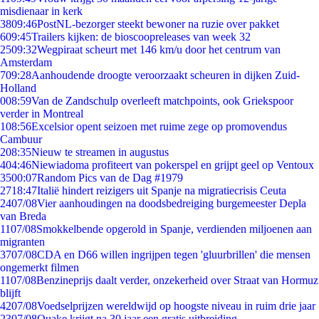
misdienaar in kerk
38
09:46
PostNL-bezorger steekt bewoner na ruzie over pakket
6
09:45
Trailers kijken: de bioscoopreleases van week 32
25
09:32
Wegpiraat scheurt met 146 km/u door het centrum van
Amsterdam
7
09:28
Aanhoudende droogte veroorzaakt scheuren in dijken Zuid-
Holland
0
08:59
Van de Zandschulp overleeft matchpoints, ook Griekspoor
verder in Montreal
1
08:56
Excelsior opent seizoen met ruime zege op promovendus
Cambuur
2
08:35
Nieuw te streamen in augustus
4
04:46
Niewiadoma profiteert van pokerspel en grijpt geel op Ventoux
35
00:07
Random Pics van de Dag #1979
27
18:47
Italië hindert reizigers uit Spanje na migratiecrisis Ceuta
24
07/08
Vier aanhoudingen na doodsbedreiging burgemeester Depla
van Breda
11
07/08
Smokkelbende opgerold in Spanje, verdienden miljoenen aan
migranten
37
07/08
CDA en D66 willen ingrijpen tegen 'gluurbrillen' die mensen
ongemerkt filmen
11
07/08
Benzineprijs daalt verder, onzekerheid over Straat van Hormuz
blijft
42
07/08
Voedselprijzen wereldwijd op hoogste niveau in ruim drie jaar
23
07/08
Quake krijgt na 30 jaar een gratis uitbreiding