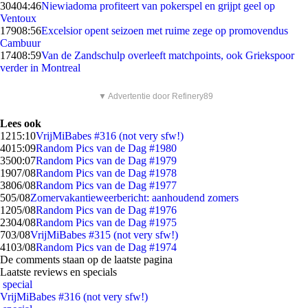
304
04:46
Niewiadoma profiteert van pokerspel en grijpt geel op
Ventoux
179
08:56
Excelsior opent seizoen met ruime zege op promovendus
Cambuur
174
08:59
Van de Zandschulp overleeft matchpoints, ook Griekspoor
verder in Montreal
▼ Advertentie door Refinery89
Lees ook
12
15:10
VrijMiBabes #316 (not very sfw!)
40
15:09
Random Pics van de Dag #1980
35
00:07
Random Pics van de Dag #1979
19
07/08
Random Pics van de Dag #1978
38
06/08
Random Pics van de Dag #1977
5
05/08
Zomervakantieweerbericht: aanhoudend zomers
12
05/08
Random Pics van de Dag #1976
23
04/08
Random Pics van de Dag #1975
7
03/08
VrijMiBabes #315 (not very sfw!)
41
03/08
Random Pics van de Dag #1974
De comments staan op de laatste pagina
Laatste reviews en specials
special
VrijMiBabes #316 (not very sfw!)