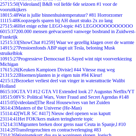
257
15:50
[Videoland] B&B vol liefde 6de seizoen #1 voor de
vooruitkijkers
180
15:48
Wat is jullie binnenhuistemperatuur? #81 Horrorzomer
111
15:48
Koopzegels sparen bij AH duurt straks 2x zo lang
275
15:46
Het enige echte LEGO-topic #45 LEGOOOOOOOOOOO
60
15:37
200.000 mensen geëvacueerd vanwege bosbrand in Zuidwest-
Frankrijk
125
15:33
[ShowChat #1259] Waar we gezellig klagen over de warmte
149
15:27
Pensioenfonds ABP stapt uit Tesla, beloning Musk
struikelblok
109
15:27
Progressieve Democraat El-Sayed wint nipt voorverkiezing
Michigan
176
15:26
[Keuken Kampioen Divisie] #44 Vitesse mag weg
213
15:22
Bloemen/planten in je eigen tuin #94 Kleur!
42
15:12
Bezoeker verliest deel van vinger in waterattractie Walibi
Holland
86
15:10
GTA VI #12 GTA VI Extended look 27 Augustus Netflix/YT
185
15:08
VS: Political Wars, Voter Fraud and Secret Agendas #148
41
15:05
[videoland]The Real Housewives van het Zuiden
36
14:43
Masters of the Universe (He-Man)
151
14:42
[WLR SC #417] Nieuw deel openen was kaputt
231
14:41
Het FOK!kers maken teringherrie topic
152
14:31
Migranten breken door grens naar Ceuta in Spanje,l #10
31
14:29
Transfergeruchten en contractverlenging #83
73
14:26
Woningtekort: dus ga je woningen slopen, logisch