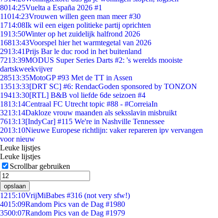
80
14:25
Vuelta a España 2026 #1
110
14:23
Vrouwen willen geen man meer #30
17
14:08
Ik wil een eigen politieke partij oprichten
19
13:50
Winter op het zuidelijk halfrond 2026
168
13:43
Voorspel hier het warmtegetal van 2026
29
13:41
Prijs Bar le duc rood in het buitenland
72
13:39
MODUS Super Series Darts #2: 's werelds mooiste
dartskweekvijver
285
13:35
MotoGP #93 Met de TT in Assen
135
13:33
[DRT SC] #6: RendacGoden sponsored by TONZON
194
13:30
[RTL] B&B vol liefde 6de seizoen #4
18
13:14
Centraal FC Utrecht topic #88 - #CorreiaIn
32
13:14
Dakloze vrouw maanden als seksslavin misbruikt
76
13:13
[IndyCar] #115 We're in Nashville Tennessee
20
13:10
Nieuwe Europese richtlijn: vaker repareren ipv vervangen
voor nieuw
Leuke lijstjes
Leuke lijstjes
Scrollbar gebruiken
opslaan
12
15:10
VrijMiBabes #316 (not very sfw!)
40
15:09
Random Pics van de Dag #1980
35
00:07
Random Pics van de Dag #1979