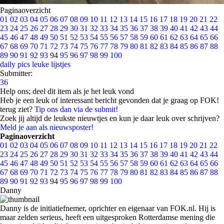
Paginaoverzicht
01
02
03
04
05
06
07
08
09
10
11
12
13
14
15
16
17
18
19
20
21
22
23
24
25
26
27
28
29
30
31
32
33
34
35
36
37
38
39
40
41
42
43
44
45
46
47
48
49
50
51
52
53
54
55
56
57
58
59
60
61
62
63
64
65
66
67
68
69
70
71
72
73
74
75
76
77
78
79
80
81
82
83
84
85
86
87
88
89
90
91
92
93
94
95
96
97
98
99
100
daily pics
leuke lijstjes
Submitter:
36
Help ons; deel dit item als je het leuk vond
Heb je een leuk of interessant bericht gevonden dat je graag op FOK!
terug ziet?
Tip ons dan via de submit!
Zoek jij altijd de leukste nieuwtjes en kun je daar leuk over schrijven?
Meld je aan als nieuwsposter!
Paginaoverzicht
01
02
03
04
05
06
07
08
09
10
11
12
13
14
15
16
17
18
19
20
21
22
23
24
25
26
27
28
29
30
31
32
33
34
35
36
37
38
39
40
41
42
43
44
45
46
47
48
49
50
51
52
53
54
55
56
57
58
59
60
61
62
63
64
65
66
67
68
69
70
71
72
73
74
75
76
77
78
79
80
81
82
83
84
85
86
87
88
89
90
91
92
93
94
95
96
97
98
99
100
Danny
Danny is de initiatiefnemer, oprichter en eigenaar van FOK.nl. Hij is
maar zelden serieus, heeft een uitgesproken Rotterdamse mening die