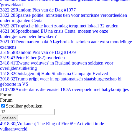
'gruweldaad'
38
22:29
Random Pics van de Dag #1977
38
22:28
Spaanse politie: minstens tien voor terrorisme veroordeelden
onder migranten Ceuta
30
22:20
Tropische hitte keert zondag terug met lokaal 32 graden
46
21:30
Spoedberaad EU na crisis Ceuta, moeten we onze
buitengrenzen beter bewaken?
20
21:01
Denemarken pakt AI-gebruik in scholen aan: extra mondelinge
examens
35
19:58
Random Pics van de Dag #1979
25
19:43
Peter Faber (82) overleden
24
18:41
'Zwarte weduwes' in Rusland trouwen soldaten voor
overlijdensuitkering
15
18:32
Ontslagen bij Halo Studios na Campaign Evolved
30
18:32
Trump grijpt weer in op automatisch staatsburgerschap bij
geboorte in VS
31
07/08
Amsterdams dierenasiel DOA overspoeld met babykonijntjes
Forum
Forum
Scrollbar gebruiken
opslaan
49
18:30
[Vulkanen] The Ring of Fire #9: Activiteit in de
vulkaanwereld