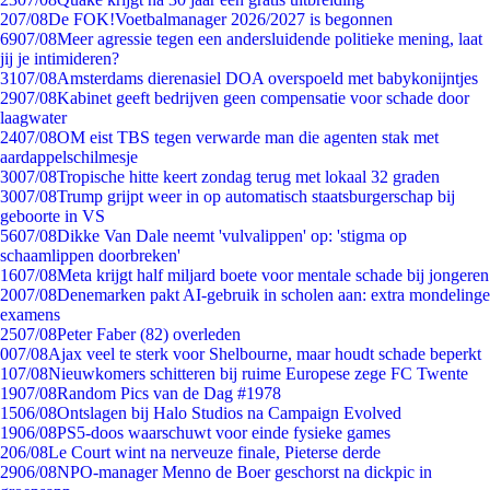
2
07/08
De FOK!Voetbalmanager 2026/2027 is begonnen
69
07/08
Meer agressie tegen een andersluidende politieke mening, laat
jij je intimideren?
31
07/08
Amsterdams dierenasiel DOA overspoeld met babykonijntjes
29
07/08
Kabinet geeft bedrijven geen compensatie voor schade door
laagwater
24
07/08
OM eist TBS tegen verwarde man die agenten stak met
aardappelschilmesje
30
07/08
Tropische hitte keert zondag terug met lokaal 32 graden
30
07/08
Trump grijpt weer in op automatisch staatsburgerschap bij
geboorte in VS
56
07/08
Dikke Van Dale neemt 'vulvalippen' op: 'stigma op
schaamlippen doorbreken'
16
07/08
Meta krijgt half miljard boete voor mentale schade bij jongeren
20
07/08
Denemarken pakt AI-gebruik in scholen aan: extra mondelinge
examens
25
07/08
Peter Faber (82) overleden
0
07/08
Ajax veel te sterk voor Shelbourne, maar houdt schade beperkt
1
07/08
Nieuwkomers schitteren bij ruime Europese zege FC Twente
19
07/08
Random Pics van de Dag #1978
15
06/08
Ontslagen bij Halo Studios na Campaign Evolved
19
06/08
PS5-doos waarschuwt voor einde fysieke games
2
06/08
Le Court wint na nerveuze finale, Pieterse derde
29
06/08
NPO-manager Menno de Boer geschorst na dickpic in