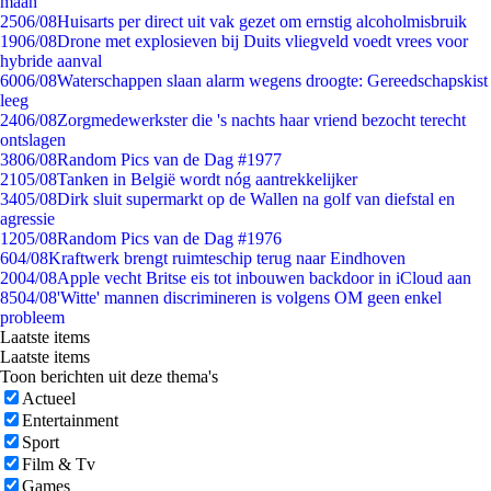
maan
25
06/08
Huisarts per direct uit vak gezet om ernstig alcoholmisbruik
19
06/08
Drone met explosieven bij Duits vliegveld voedt vrees voor
hybride aanval
60
06/08
Waterschappen slaan alarm wegens droogte: Gereedschapskist
leeg
24
06/08
Zorgmedewerkster die 's nachts haar vriend bezocht terecht
ontslagen
38
06/08
Random Pics van de Dag #1977
21
05/08
Tanken in België wordt nóg aantrekkelijker
34
05/08
Dirk sluit supermarkt op de Wallen na golf van diefstal en
agressie
12
05/08
Random Pics van de Dag #1976
6
04/08
Kraftwerk brengt ruimteschip terug naar Eindhoven
20
04/08
Apple vecht Britse eis tot inbouwen backdoor in iCloud aan
85
04/08
'Witte' mannen discrimineren is volgens OM geen enkel
probleem
Laatste items
Laatste items
Toon berichten uit deze thema's
Actueel
Entertainment
Sport
Film & Tv
Games