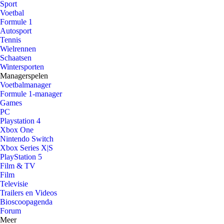
Sport
Voetbal
Formule 1
Autosport
Tennis
Wielrennen
Schaatsen
Wintersporten
Managerspelen
Voetbalmanager
Formule 1-manager
Games
PC
Playstation 4
Xbox One
Nintendo Switch
Xbox Series X|S
PlayStation 5
Film & TV
Film
Televisie
Trailers en Videos
Bioscoopagenda
Forum
Meer