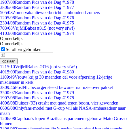
19
07/08
Random Pics van de Dag #1978
38
06/08
Random Pics van de Dag #1977
5
05/08
Zomervakantieweerbericht: aanhoudend zomers
12
05/08
Random Pics van de Dag #1976
23
04/08
Random Pics van de Dag #1975
7
03/08
VrijMiBabes #315 (not very sfw!)
41
03/08
Random Pics van de Dag #1974
Opmerkelijk
Opmerkelijk
Scrollbar gebruiken
opslaan
12
15:10
VrijMiBabes #316 (not very sfw!)
40
15:09
Random Pics van de Dag #1980
11
09:49
Vrouw krijgt 30 maanden cel voor afpersing 12-jarige
misdienaar in kerk
38
09:46
PostNL-bezorger steekt bewoner na ruzie over pakket
35
00:07
Random Pics van de Dag #1979
19
07/08
Random Pics van de Dag #1978
40
06/08
Duitser (93) crasht met quad tegen boom, vier gewonden
66
06/08
Onlyfans-model met G-cup wil als NASA-ambassadeur naar
maan
12
06/08
Capibara's lopen Braziliaans parlementsgebouw Mato Grosso
binnen
24
06/08
Zorgmedewerkster die 's nachts haar vriend bezocht terecht