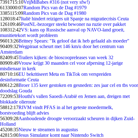
73917
15:10
VrijMiBabes #316 (not very sfw!)
61330
00:07
Random Pics van de Dag #1979
33851
15:09
Random Pics van de Dag #1980
1280
18:47
Italië hindert reizigers uit Spanje na migratiecrisis Ceuta
1261
09:46
PostNL-bezorger steekt bewoner na ruzie over pakket
1083
12:42
VS: kans op Russische aanval op NAVO-land groeit,
munitietekort wordt probleem
960
13:26
Britney Spears: "Ik geloof dat ik heb gefaald als moeder"
904
09:32
Wegpiraat scheurt met 146 km/u door het centrum van
Amsterdam
824
09:45
Trailers kijken: de bioscoopreleases van week 32
809
09:49
Vrouw krijgt 30 maanden cel voor afpersing 12-jarige
misdienaar in kerk
807
10:16
EU bekritiseert Meta en TikTok om verspreiden
desinformatie Ceuta
806
12:28
Broer 135 keer gestoken en gesneden: zes jaar cel en tbs voor
doodslag Gouda
722
09:53
Houthi's vallen Saoedi-Arabië en Jemen aan, dreigen met
blokkade olieroute
588
12:17
RIVM vindt PFAS in al het geteste moedermelk,
borstvoeding blijft advies
563
09:28
Aanhoudende droogte veroorzaakt scheuren in dijken Zuid-
Holland
452
08:35
Nieuw te streamen in augustus
428
15:00
Jesus Simulator komt naar Nintendo Switch