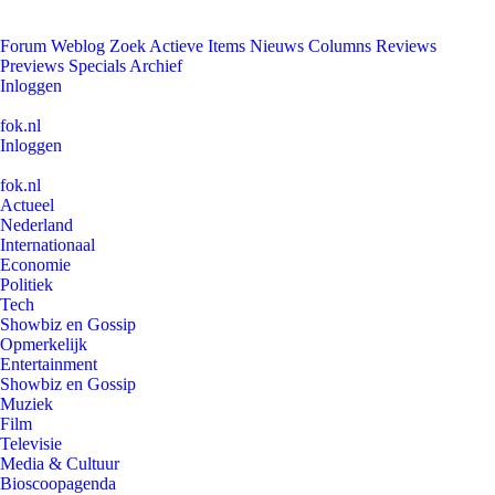
Forum
Weblog
Zoek
Actieve Items
Nieuws
Columns
Reviews
Previews
Specials
Archief
Inloggen
fok.nl
Inloggen
fok.nl
Actueel
Nederland
Internationaal
Economie
Politiek
Tech
Showbiz en Gossip
Opmerkelijk
Entertainment
Showbiz en Gossip
Muziek
Film
Televisie
Media & Cultuur
Bioscoopagenda