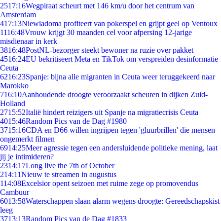
25
17:16
Wegpiraat scheurt met 146 km/u door het centrum van
Amsterdam
4
17:13
Niewiadoma profiteert van pokerspel en grijpt geel op Ventoux
11
16:48
Vrouw krijgt 30 maanden cel voor afpersing 12-jarige
misdienaar in kerk
38
16:48
PostNL-bezorger steekt bewoner na ruzie over pakket
45
16:24
EU bekritiseert Meta en TikTok om verspreiden desinformatie
Ceuta
62
16:23
Spanje: bijna alle migranten in Ceuta weer teruggekeerd naar
Marokko
7
16:10
Aanhoudende droogte veroorzaakt scheuren in dijken Zuid-
Holland
27
15:52
Italië hindert reizigers uit Spanje na migratiecrisis Ceuta
40
15:46
Random Pics van de Dag #1980
37
15:16
CDA en D66 willen ingrijpen tegen 'gluurbrillen' die mensen
ongemerkt filmen
69
14:25
Meer agressie tegen een andersluidende politieke mening, laat
jij je intimideren?
23
14:17
Long live the 7th of October
2
14:11
Nieuw te streamen in augustus
1
14:08
Excelsior opent seizoen met ruime zege op promovendus
Cambuur
60
13:58
Waterschappen slaan alarm wegens droogte: Gereedschapskist
leeg
37
13:13
Random Pics van de Dag #1833