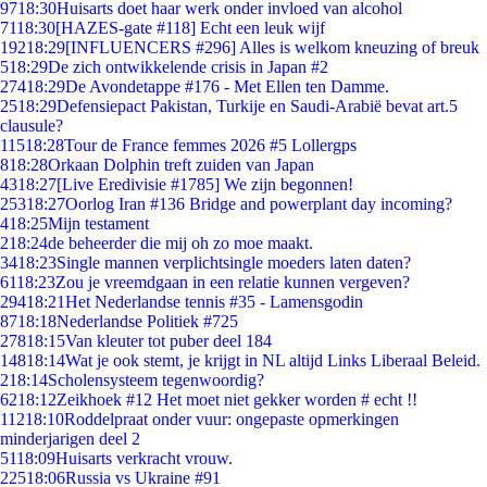
97
18:30
Huisarts doet haar werk onder invloed van alcohol
71
18:30
[HAZES-gate #118] Echt een leuk wijf
192
18:29
[INFLUENCERS #296] Alles is welkom kneuzing of breuk
5
18:29
De zich ontwikkelende crisis in Japan #2
274
18:29
De Avondetappe #176 - Met Ellen ten Damme.
25
18:29
Defensiepact Pakistan, Turkije en Saudi-Arabië bevat art.5
clausule?
115
18:28
Tour de France femmes 2026 #5 Lollergps
8
18:28
Orkaan Dolphin treft zuiden van Japan
43
18:27
[Live Eredivisie #1785] We zijn begonnen!
253
18:27
Oorlog Iran #136 Bridge and powerplant day incoming?
4
18:25
Mijn testament
2
18:24
de beheerder die mij oh zo moe maakt.
34
18:23
Single mannen verplichtsingle moeders laten daten?
61
18:23
Zou je vreemdgaan in een relatie kunnen vergeven?
294
18:21
Het Nederlandse tennis #35 - Lamensgodin
87
18:18
Nederlandse Politiek #725
278
18:15
Van kleuter tot puber deel 184
148
18:14
Wat je ook stemt, je krijgt in NL altijd Links Liberaal Beleid.
2
18:14
Scholensysteem tegenwoordig?
62
18:12
Zeikhoek #12 Het moet niet gekker worden # echt !!
112
18:10
Roddelpraat onder vuur: ongepaste opmerkingen
minderjarigen deel 2
51
18:09
Huisarts verkracht vrouw.
225
18:06
Russia vs Ukraine #91