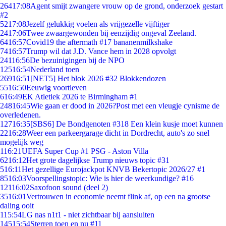
264
17:08
Agent smijt zwangere vrouw op de grond, onderzoek gestart
#2
52
17:08
Jezelf gelukkig voelen als vrijgezelle vijftiger
24
17:06
Twee zwaargewonden bij eenzijdig ongeval Zeeland.
64
16:57
Covid19 the aftermath #17 bananenmilkshake
74
16:57
Trump wil dat J.D. Vance hem in 2028 opvolgt
241
16:56
De bezuinigingen bij de NPO
125
16:54
Nederland toen
269
16:51
[NET5] Het blok 2026 #32 Blokkendozen
55
16:50
Eeuwig voortleven
6
16:49
EK Atletiek 2026 te Birmingham #1
248
16:45
Wie gaan er dood in 2026?Post met een vleugje cynisme de
overledenen.
127
16:35
[SBS6] De Bondgenoten #318 Een klein kusje moet kunnen
22
16:28
Weer een parkeergarage dicht in Dordrecht, auto's zo snel
mogelijk weg
1
16:21
UEFA Super Cup #1 PSG - Aston Villa
62
16:12
Het grote dagelijkse Trump nieuws topic #31
5
16:11
Het gezellige Eurojackpot KNVB Bekertopic 2026/27 #1
85
16:03
Voorspellingstopic: Wie is hier de weerkundige? #16
121
16:02
Saxofoon sound (deel 2)
35
16:01
Vertrouwen in economie neemt flink af, op een na grootse
daling ooit
1
15:54
LG nas n1t1 - niet zichtbaar bij aansluiten
145
15:54
Sterren toen en nu #11