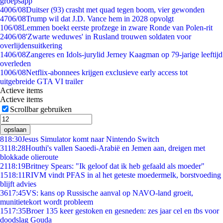
groepsapp
40
06/08
Duitser (93) crasht met quad tegen boom, vier gewonden
47
06/08
Trump wil dat J.D. Vance hem in 2028 opvolgt
1
06/08
Lemmen boekt eerste profzege in zware Ronde van Polen-rit
24
06/08
'Zwarte weduwes' in Rusland trouwen soldaten voor
overlijdensuitkering
14
06/08
Zangeres en Idols-jurylid Jerney Kaagman op 79-jarige leeftijd
overleden
10
06/08
Netflix-abonnees krijgen exclusieve early access tot
uitgebreide GTA VI trailer
Actieve items
Actieve items
Scrollbar gebruiken
opslaan
8
18:30
Jesus Simulator komt naar Nintendo Switch
31
18:28
Houthi's vallen Saoedi-Arabië en Jemen aan, dreigen met
blokkade olieroute
21
18:19
Britney Spears: "Ik geloof dat ik heb gefaald als moeder"
15
18:11
RIVM vindt PFAS in al het geteste moedermelk, borstvoeding
blijft advies
36
17:45
VS: kans op Russische aanval op NAVO-land groeit,
munitietekort wordt probleem
15
17:35
Broer 135 keer gestoken en gesneden: zes jaar cel en tbs voor
doodslag Gouda