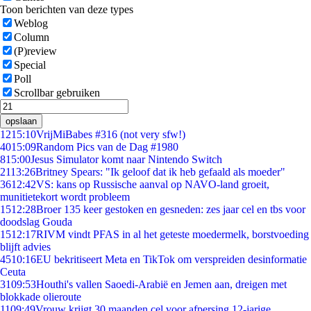
Toon berichten van deze types
Weblog
Column
(P)review
Special
Poll
Scrollbar gebruiken
opslaan
12
15:10
VrijMiBabes #316 (not very sfw!)
40
15:09
Random Pics van de Dag #1980
8
15:00
Jesus Simulator komt naar Nintendo Switch
21
13:26
Britney Spears: "Ik geloof dat ik heb gefaald als moeder"
36
12:42
VS: kans op Russische aanval op NAVO-land groeit,
munitietekort wordt probleem
15
12:28
Broer 135 keer gestoken en gesneden: zes jaar cel en tbs voor
doodslag Gouda
15
12:17
RIVM vindt PFAS in al het geteste moedermelk, borstvoeding
blijft advies
45
10:16
EU bekritiseert Meta en TikTok om verspreiden desinformatie
Ceuta
31
09:53
Houthi's vallen Saoedi-Arabië en Jemen aan, dreigen met
blokkade olieroute
11
09:49
Vrouw krijgt 30 maanden cel voor afpersing 12-jarige