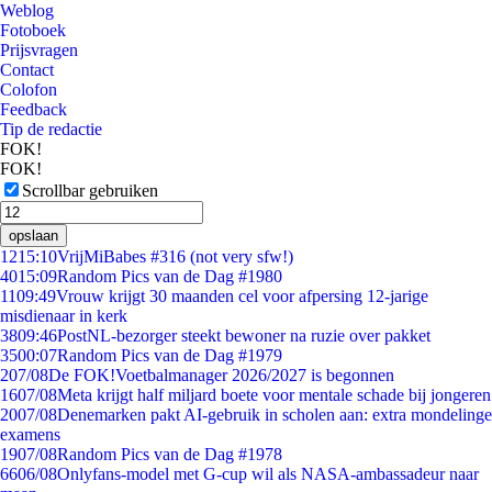
Weblog
Fotoboek
Prijsvragen
Contact
Colofon
Feedback
Tip de redactie
FOK!
FOK!
Scrollbar gebruiken
opslaan
12
15:10
VrijMiBabes #316 (not very sfw!)
40
15:09
Random Pics van de Dag #1980
11
09:49
Vrouw krijgt 30 maanden cel voor afpersing 12-jarige
misdienaar in kerk
38
09:46
PostNL-bezorger steekt bewoner na ruzie over pakket
35
00:07
Random Pics van de Dag #1979
2
07/08
De FOK!Voetbalmanager 2026/2027 is begonnen
16
07/08
Meta krijgt half miljard boete voor mentale schade bij jongeren
20
07/08
Denemarken pakt AI-gebruik in scholen aan: extra mondelinge
examens
19
07/08
Random Pics van de Dag #1978
66
06/08
Onlyfans-model met G-cup wil als NASA-ambassadeur naar