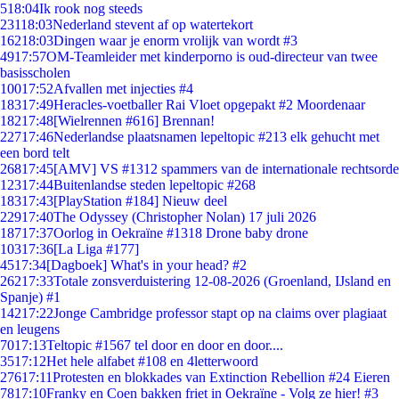
5
18:04
Ik rook nog steeds
231
18:03
Nederland stevent af op watertekort
162
18:03
Dingen waar je enorm vrolijk van wordt #3
49
17:57
OM-Teamleider met kinderporno is oud-directeur van twee
basisscholen
100
17:52
Afvallen met injecties #4
183
17:49
Heracles-voetballer Rai Vloet opgepakt #2 Moordenaar
182
17:48
[Wielrennen #616] Brennan!
227
17:46
Nederlandse plaatsnamen lepeltopic #213 elk gehucht met
een bord telt
268
17:45
[AMV] VS #1312 spammers van de internationale rechtsorde
123
17:44
Buitenlandse steden lepeltopic #268
183
17:43
[PlayStation #184] Nieuw deel
229
17:40
The Odyssey (Christopher Nolan) 17 juli 2026
187
17:37
Oorlog in Oekraïne #1318 Drone baby drone
103
17:36
[La Liga #177]
45
17:34
[Dagboek] What's in your head? #2
262
17:33
Totale zonsverduistering 12-08-2026 (Groenland, IJsland en
Spanje) #1
142
17:22
Jonge Cambridge professor stapt op na claims over plagiaat
en leugens
70
17:13
Teltopic #1567 tel door en door en door....
35
17:12
Het hele alfabet #108 en 4letterwoord
276
17:11
Protesten en blokkades van Extinction Rebellion #24 Eieren
78
17:10
Franky en Coen bakken friet in Oekraïne - Volg ze hier! #3