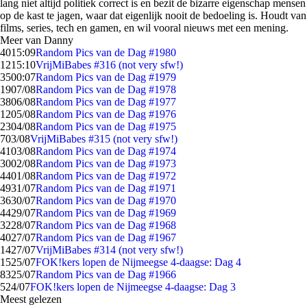
lang niet altijd politiek correct is en bezit de bizarre eigenschap mensen
op de kast te jagen, waar dat eigenlijk nooit de bedoeling is. Houdt van
films, series, tech en gamen, en wil vooral nieuws met een mening.
Meer van Danny
40
15:09
Random Pics van de Dag #1980
12
15:10
VrijMiBabes #316 (not very sfw!)
35
00:07
Random Pics van de Dag #1979
19
07/08
Random Pics van de Dag #1978
38
06/08
Random Pics van de Dag #1977
12
05/08
Random Pics van de Dag #1976
23
04/08
Random Pics van de Dag #1975
7
03/08
VrijMiBabes #315 (not very sfw!)
41
03/08
Random Pics van de Dag #1974
30
02/08
Random Pics van de Dag #1973
44
01/08
Random Pics van de Dag #1972
49
31/07
Random Pics van de Dag #1971
36
30/07
Random Pics van de Dag #1970
44
29/07
Random Pics van de Dag #1969
32
28/07
Random Pics van de Dag #1968
40
27/07
Random Pics van de Dag #1967
14
27/07
VrijMiBabes #314 (not very sfw!)
15
25/07
FOK!kers lopen de Nijmeegse 4-daagse: Dag 4
83
25/07
Random Pics van de Dag #1966
5
24/07
FOK!kers lopen de Nijmeegse 4-daagse: Dag 3
Meest gelezen