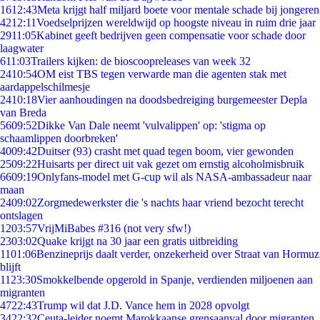
16
12:43
Meta krijgt half miljard boete voor mentale schade bij jongeren
42
12:11
Voedselprijzen wereldwijd op hoogste niveau in ruim drie jaar
29
11:05
Kabinet geeft bedrijven geen compensatie voor schade door
laagwater
6
11:03
Trailers kijken: de bioscoopreleases van week 32
24
10:54
OM eist TBS tegen verwarde man die agenten stak met
aardappelschilmesje
24
10:18
Vier aanhoudingen na doodsbedreiging burgemeester Depla
van Breda
56
09:52
Dikke Van Dale neemt 'vulvalippen' op: 'stigma op
schaamlippen doorbreken'
40
09:42
Duitser (93) crasht met quad tegen boom, vier gewonden
25
09:22
Huisarts per direct uit vak gezet om ernstig alcoholmisbruik
66
09:19
Onlyfans-model met G-cup wil als NASA-ambassadeur naar
maan
24
09:02
Zorgmedewerkster die 's nachts haar vriend bezocht terecht
ontslagen
12
03:57
VrijMiBabes #316 (not very sfw!)
23
03:02
Quake krijgt na 30 jaar een gratis uitbreiding
11
01:06
Benzineprijs daalt verder, onzekerheid over Straat van Hormuz
blijft
11
23:30
Smokkelbende opgerold in Spanje, verdienden miljoenen aan
migranten
47
22:43
Trump wil dat J.D. Vance hem in 2028 opvolgt
34
22:32
Ceuta-leider noemt Marokkaanse grensaanval door migranten