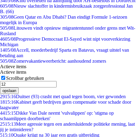
34
05/08
Kind overleden na aanrijding door AH-bestelbus in Dordrecht
6
05/08
Nieuw slachtoffer in kindermisbruikzaak zorgprofessional Jan
B. (66)
3
05/08
Geen Qatar en Abu Dhabi? Dan eindigt Formule 1-seizoen
mogelijk in Europa
5
05/08
Litouwen vindt opnieuw migrantentunnel onder grens met Wit-
Rusland
46
05/08
Progressieve Democraat El-Sayed wint nipt voorverkiezing
Michigan
14
05/08
Accell, moederbedrijf Sparta en Batavus, vraagt uitstel van
betaling aan
5
05/08
Zomervakantieweerbericht: aanhoudend zomers
Actieve items
Actieve items
Scrollbar gebruiken
opslaan
29
15:16
Duitser (93) crasht met quad tegen boom, vier gewonden
18
15:16
Kabinet geeft bedrijven geen compensatie voor schade door
laagwater
44
15:15
Dikke Van Dale neemt 'vulvalippen' op: 'stigma op
schaamlippen doorbreken'
25
15:13
Meer agressie tegen een andersluidende politieke mening, laat
jij je intimideren?
5
15:10
Quake krijgt na 30 jaar een gratis uitbreiding