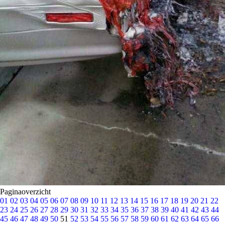
Paginaoverzicht
01
02
03
04
05
06
07
08
09
10
11
12
13
14
15
16
17
18
19
20
21
22
23
24
25
26
27
28
29
30
31
32
33
34
35
36
37
38
39
40
41
42
43
44
45
46
47
48
49
50
51
52
53
54
55
56
57
58
59
60
61
62
63
64
65
66