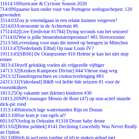
116
14:10
Hurricane & Cyclone Season 2026
7
14:09
Spaanse kust onder vuur van Portugese oorlogsschepen: 120
gewonden
35
14:03
Zou je vreemdgaan in een relatie kunnen vergeven?
32
14:03
Astronomie in de Achtertuin #6
175
14:02
[Live Eredivisie #1784] Dying seconds van het seizoen!
171
14:02
Wat is jullie binnenhuistemperatuur? #81 Horrorzomer
25
13:56
Levenslang voor man die inreed op betogers in München
131
13:47
[Nederlands Elftal] Op naar Louis IV?
191
13:45
[SBS6] De Oranjezomer #10 Helene je kan het niet stop
ermee
38
13:43
Jezelf gelukkig voelen als vrijgezelle vijftiger
147
13:32
[Keuken Kampioen Divisie] #44 Vitesse mag weg
29
13:32
Transfergeruchten en contractverlenging #83
243
13:31
[Videoland] B&B vol liefde 6de seizoen #1 voor de
vooruitkijkers
18
13:25
Op vakantie met (kleine) kinderen #30
118
13:20
NPO-manager Menno de Boer (47) op non-actief stuurde
dick-pic rond
13
13:14
Historisch lage waterstanden Rijn en Donau
48
13:10
Hoe kom je van egels af?
60
13:07
Oorlog in Oekraïne #1318 Drone baby drone
85
13:02
[Britse politiek] #141 Declining Gracefully Was Never Really
an Option
26
13:00
Heb jij wel eens (online of irl) te maken gehad met