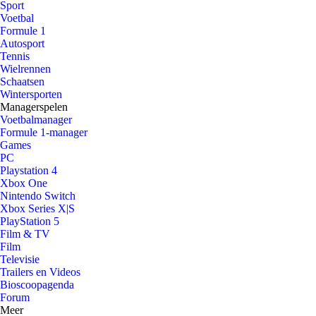
Sport
Voetbal
Formule 1
Autosport
Tennis
Wielrennen
Schaatsen
Wintersporten
Managerspelen
Voetbalmanager
Formule 1-manager
Games
PC
Playstation 4
Xbox One
Nintendo Switch
Xbox Series X|S
PlayStation 5
Film & TV
Film
Televisie
Trailers en Videos
Bioscoopagenda
Forum
Meer