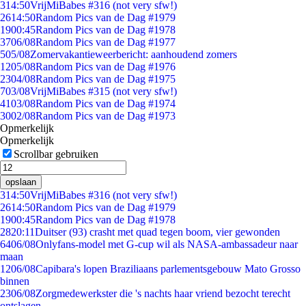
3
14:50
VrijMiBabes #316 (not very sfw!)
26
14:50
Random Pics van de Dag #1979
19
00:45
Random Pics van de Dag #1978
37
06/08
Random Pics van de Dag #1977
5
05/08
Zomervakantieweerbericht: aanhoudend zomers
12
05/08
Random Pics van de Dag #1976
23
04/08
Random Pics van de Dag #1975
7
03/08
VrijMiBabes #315 (not very sfw!)
41
03/08
Random Pics van de Dag #1974
30
02/08
Random Pics van de Dag #1973
Opmerkelijk
Opmerkelijk
Scrollbar gebruiken
opslaan
3
14:50
VrijMiBabes #316 (not very sfw!)
26
14:50
Random Pics van de Dag #1979
19
00:45
Random Pics van de Dag #1978
28
20:11
Duitser (93) crasht met quad tegen boom, vier gewonden
64
06/08
Onlyfans-model met G-cup wil als NASA-ambassadeur naar
maan
12
06/08
Capibara's lopen Braziliaans parlementsgebouw Mato Grosso
binnen
23
06/08
Zorgmedewerkster die 's nachts haar vriend bezocht terecht
ontslagen