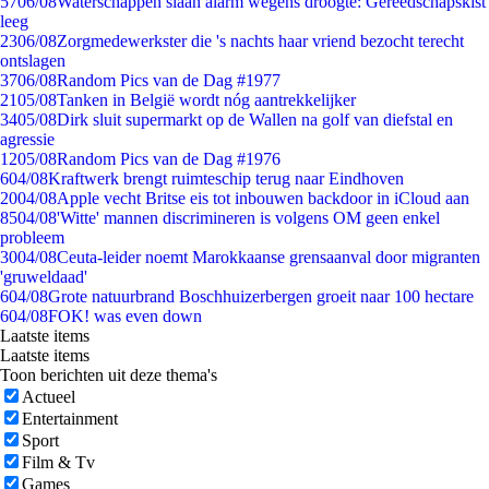
57
06/08
Waterschappen slaan alarm wegens droogte: Gereedschapskist
leeg
23
06/08
Zorgmedewerkster die 's nachts haar vriend bezocht terecht
ontslagen
37
06/08
Random Pics van de Dag #1977
21
05/08
Tanken in België wordt nóg aantrekkelijker
34
05/08
Dirk sluit supermarkt op de Wallen na golf van diefstal en
agressie
12
05/08
Random Pics van de Dag #1976
6
04/08
Kraftwerk brengt ruimteschip terug naar Eindhoven
20
04/08
Apple vecht Britse eis tot inbouwen backdoor in iCloud aan
85
04/08
'Witte' mannen discrimineren is volgens OM geen enkel
probleem
30
04/08
Ceuta-leider noemt Marokkaanse grensaanval door migranten
'gruweldaad'
6
04/08
Grote natuurbrand Boschhuizerbergen groeit naar 100 hectare
6
04/08
FOK! was even down
Laatste items
Laatste items
Toon berichten uit deze thema's
Actueel
Entertainment
Sport
Film & Tv
Games