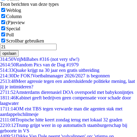
Toon berichten van deze types
Weblog
Column
(P)review
Special
Poll
Scrollbar gebruiken
opslaan
3
14:50
VrijMiBabes #316 (not very sfw!)
26
14:50
Random Pics van de Dag #1979
5
14:33
Quake krijgt na 30 jaar een gratis uitbreiding
2
14:30
De FOK!Voetbalmanager 2026/2027 is begonnen
25
13:48
Meer agressie tegen een andersluidende politieke mening, laat
jij je intimideren?
27
11:52
Amsterdams dierenasiel DOA overspoeld met babykonijntjes
18
11:46
Kabinet geeft bedrijven geen compensatie voor schade door
laagwater
17
11:14
OM eist TBS tegen verwarde man die agenten stak met
aardappelschilmesje
21
11:08
Tropische hitte keert zondag terug met lokaal 32 graden
22
10:12
Trump grijpt weer in op automatisch staatsburgerschap bij
geboorte in VS
44
09:51
Dikke Van Dale neemt 'vulvalippen' op: 'stigma op