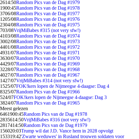
26
14:50
Random Pics van de Dag #1979
19
00:45
Random Pics van de Dag #1978
37
06/08
Random Pics van de Dag #1977
12
05/08
Random Pics van de Dag #1976
23
04/08
Random Pics van de Dag #1975
7
03/08
VrijMiBabes #315 (not very sfw!)
41
03/08
Random Pics van de Dag #1974
30
02/08
Random Pics van de Dag #1973
44
01/08
Random Pics van de Dag #1972
49
31/07
Random Pics van de Dag #1971
36
30/07
Random Pics van de Dag #1970
44
29/07
Random Pics van de Dag #1969
32
28/07
Random Pics van de Dag #1968
40
27/07
Random Pics van de Dag #1967
14
27/07
VrijMiBabes #314 (not very sfw!)
15
25/07
FOK!kers lopen de Nijmeegse 4-daagse: Dag 4
83
25/07
Random Pics van de Dag #1966
5
24/07
FOK!kers lopen de Nijmeegse 4-daagse: Dag 3
38
24/07
Random Pics van de Dag #1965
Meest gelezen
64619
00:45
Random Pics van de Dag #1978
28356
14:50
VrijMiBabes #316 (not very sfw!)
28174
14:50
Random Pics van de Dag #1979
1560
20:03
Trump wil dat J.D. Vance hem in 2028 opvolgt
1533
19:42
'Zwarte weduwes' in Rusland trouwen soldaten voor