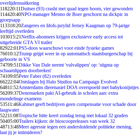
overlijdensuitkering
1182
20:11
Duitser (93) crasht met quad tegen boom, vier gewonden
1144
20:40
NPO-manager Menno de Boer geschorst na dickpic in
groepsapp
1133
18:20
Zangeres en Idols-jurylid Jerney Kaagman op 79-jarige
leeftijd overleden
1030
15:21
Netflix-abonnees krijgen exclusieve early access tot
uitgebreide GTA VI trailer
829
22:01
PS5-doos waarschuwt voor einde fysieke games
760
10:12
Trump grijpt weer in op automatisch staatsburgerschap bij
geboorte in VS
747
09:51
Dikke Van Dale neemt 'vulvalippen' op: 'stigma op
schaamlippen doorbreken'
741
09:05
Peter Faber (82) overleden
662
22:04
Ontslagen bij Halo Studios na Campaign Evolved
648
11:52
Amsterdams dierenasiel DOA overspoeld met babykonijntjes
562
09:37
Denemarken pakt AI-gebruik in scholen aan: extra
mondelinge examens
535
11:46
Kabinet geeft bedrijven geen compensatie voor schade door
laagwater
522
11:08
Tropische hitte keert zondag terug met lokaal 32 graden
504
05:00
Trailers kijken: de bioscoopreleases van week 32
487
13:48
Meer agressie tegen een andersluidende politieke mening,
laat jij je intimideren?