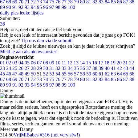
67
68
69
70
71
72
73
74
75
76
77
78
79
80
81
82
83
84
85
86
87
88
89
90
91
92
93
94
95
96
97
98
99
100
daily pics
leuke lijstjes
Submitter:
36
Help ons; deel dit item als je het leuk vond
Heb je een leuk of interessant bericht gevonden dat je graag op FOK!
terug ziet?
Tip ons dan via de submit!
Zoek jij altijd de leukste nieuwtjes en kun je daar leuk over schrijven?
Meld je aan als nieuwsposter!
Paginaoverzicht
01
02
03
04
05
06
07
08
09
10
11
12
13
14
15
16
17
18
19
20
21
22
23
24
25
26
27
28
29
30
31
32
33
34
35
36
37
38
39
40
41
42
43
44
45
46
47
48
49
50
51
52
53
54
55
56
57
58
59
60
61
62
63
64
65
66
67
68
69
70
71
72
73
74
75
76
77
78
79
80
81
82
83
84
85
86
87
88
89
90
91
92
93
94
95
96
97
98
99
100
Danny
Danny is de initiatiefnemer, oprichter en eigenaar van FOK.nl. Hij is
maar zelden serieus, heeft een uitgesproken Rotterdamse mening die
lang niet altijd politiek correct is en bezit de bizarre eigenschap mensen
op de kast te jagen, waar dat eigenlijk nooit de bedoeling is. Houdt van
films, series, tech en gamen, en wil vooral nieuws met een mening.
Meer van Danny
3
14:50
VrijMiBabes #316 (not very sfw!)