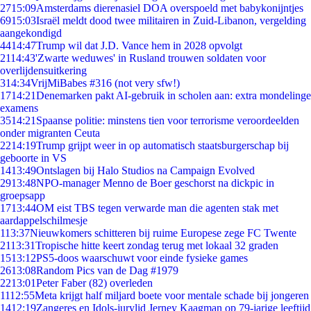
27
15:09
Amsterdams dierenasiel DOA overspoeld met babykonijntjes
69
15:03
Israël meldt dood twee militairen in Zuid-Libanon, vergelding
aangekondigd
44
14:47
Trump wil dat J.D. Vance hem in 2028 opvolgt
21
14:43
'Zwarte weduwes' in Rusland trouwen soldaten voor
overlijdensuitkering
3
14:34
VrijMiBabes #316 (not very sfw!)
17
14:21
Denemarken pakt AI-gebruik in scholen aan: extra mondelinge
examens
35
14:21
Spaanse politie: minstens tien voor terrorisme veroordeelden
onder migranten Ceuta
22
14:19
Trump grijpt weer in op automatisch staatsburgerschap bij
geboorte in VS
14
13:49
Ontslagen bij Halo Studios na Campaign Evolved
29
13:48
NPO-manager Menno de Boer geschorst na dickpic in
groepsapp
17
13:44
OM eist TBS tegen verwarde man die agenten stak met
aardappelschilmesje
1
13:37
Nieuwkomers schitteren bij ruime Europese zege FC Twente
21
13:31
Tropische hitte keert zondag terug met lokaal 32 graden
15
13:12
PS5-doos waarschuwt voor einde fysieke games
26
13:08
Random Pics van de Dag #1979
22
13:01
Peter Faber (82) overleden
11
12:55
Meta krijgt half miljard boete voor mentale schade bij jongeren
14
12:19
Zangeres en Idols-jurylid Jerney Kaagman op 79-jarige leeftijd