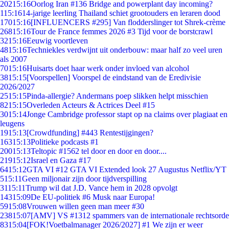
202
15:16
Oorlog Iran #136 Bridge and powerplant day incoming?
1
15:16
14-jarige leerling Thailand schiet grootouders en leraren dood
170
15:16
[INFLUENCERS #295] Van flodderslinger tot Shrek-crème
268
15:16
Tour de France femmes 2026 #3 Tijd voor de borstcrawl
32
15:16
Eeuwig voortleven
48
15:16
Techniekles verdwijnt uit onderbouw: maar half zo veel uren
als 2007
70
15:16
Huisarts doet haar werk onder invloed van alcohol
38
15:15
[Voorspellen] Voorspel de eindstand van de Eredivisie
2026/2027
25
15:15
Pinda-allergie? Andermans poep slikken helpt misschien
82
15:15
Overleden Acteurs & Actrices Deel #15
30
15:14
Jonge Cambridge professor stapt op na claims over plagiaat en
leugens
19
15:13
[Crowdfunding] #443 Rentestijgingen?
163
15:13
Politieke podcasts #1
200
15:13
Teltopic #1562 tel door en door en door....
219
15:12
Israel en Gaza #17
64
15:12
GTA VI #12 GTA VI Extended look 27 Augustus Netflix/YT
5
15:11
Geen miljonair zijn door tijdverspilling
31
15:11
Trump wil dat J.D. Vance hem in 2028 opvolgt
143
15:09
De EU-politiek #6 Musk naar Europa!
59
15:08
Vrouwen willen geen man meer #30
238
15:07
[AMV] VS #1312 spammers van de internationale rechtsorde
83
15:04
[FOK!Voetbalmanager 2026/2027] #1 We zijn er weer