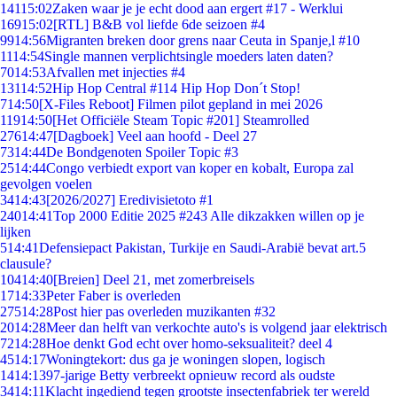
141
15:02
Zaken waar je je echt dood aan ergert #17 - Werklui
169
15:02
[RTL] B&B vol liefde 6de seizoen #4
99
14:56
Migranten breken door grens naar Ceuta in Spanje,l #10
11
14:54
Single mannen verplichtsingle moeders laten daten?
70
14:53
Afvallen met injecties #4
131
14:52
Hip Hop Central #114 Hip Hop Don´t Stop!
7
14:50
[X-Files Reboot] Filmen pilot gepland in mei 2026
119
14:50
[Het Officiële Steam Topic #201] Steamrolled
276
14:47
[Dagboek] Veel aan hoofd - Deel 27
73
14:44
De Bondgenoten Spoiler Topic #3
25
14:44
Congo verbiedt export van koper en kobalt, Europa zal
gevolgen voelen
34
14:43
[2026/2027] Eredivisietoto #1
240
14:41
Top 2000 Editie 2025 #243 Alle dikzakken willen op je
lijken
5
14:41
Defensiepact Pakistan, Turkije en Saudi-Arabië bevat art.5
clausule?
104
14:40
[Breien] Deel 21, met zomerbreisels
17
14:33
Peter Faber is overleden
275
14:28
Post hier pas overleden muzikanten #32
20
14:28
Meer dan helft van verkochte auto's is volgend jaar elektrisch
72
14:28
Hoe denkt God echt over homo-seksualiteit? deel 4
45
14:17
Woningtekort: dus ga je woningen slopen, logisch
14
14:13
97-jarige Betty verbreekt opnieuw record als oudste
34
14:11
Klacht ingediend tegen grootste insectenfabriek ter wereld