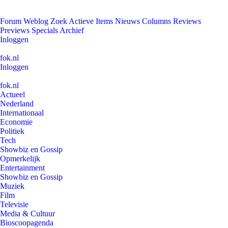
Forum
Weblog
Zoek
Actieve Items
Nieuws
Columns
Reviews
Previews
Specials
Archief
Inloggen
fok.nl
Inloggen
fok.nl
Actueel
Nederland
Internationaal
Economie
Politiek
Tech
Showbiz en Gossip
Opmerkelijk
Entertainment
Showbiz en Gossip
Muziek
Film
Televisie
Media & Cultuur
Bioscoopagenda