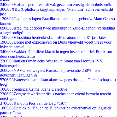
24
06/08
Huisarts per direct uit vak gezet om ernstig alcoholmisbruik
3
06/08
XBOX platform krijgt zijn eigen "Platinum" achievements dit
jaar
12
06/08
Capibara's lopen Braziliaans parlementsgebouw Mato Grosso
binnen
69
06/08
Israël meldt dood twee militairen in Zuid-Libanon, vergelding
aangekondigd
15
06/08
Hiroshima herdenkt slachtoffers atoombom, 81 jaar later
19
06/08
Drone met explosieven bij Duits vliegveld voedt vrees voor
hybride aanval
34
06/08
Wakker Dier dient klacht in tegen insectenfabriek Protix om
duurzaamheidsclaims
22
06/08
Iran en Oman eens over route Straat van Hormuz, VS
buitenspel
26
06/08
NAVO zet wegens Russische provocatie 250% meer
gevechtsvliegtuigen in
57
06/08
Waterschappen slaan alarm wegens droogte: Gereedschapskist
leeg
1
06/08
Forensics: Crime Scene Detective
23
06/08
Zorgmedewerkster die 's nachts haar vriend bezocht terecht
ontslagen
37
06/08
Random Pics van de Dag #1977
18
05/08
Datalek bij Bol en de Bijenkorf na cyberaanval op logistiek
partner Ceva