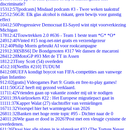
discriminatie?
153
12:57
[podcasts] Misdaad podcasts #3 - Twee weken taakstraf
225
12:56
GR: Elk glas alcohol is riskant, geen bewijs voor gunstig
effect
104
12:50
Progressieve Democraat El-Sayed wint nipt voorverkiezing
Michigan
178
12:42
Touwtrekken 2.0 #636 - Team 1 beste team *G* *O*
249
12:40
Vinted #15 nog-net-niet gratis en verzendgezeur
3
12:40
Philip Morris gebruikt AI voor rookcampagne
219
12:30
[SBS6] De Bondgenoten #317 We dansen de macaroni
284
12:28
MotoGP #93 Met de TT in Assen
18
12:23
Tony Scott (54) overleden
45
12:10
[Netflix #210] TUDUM
84
12:08
UEFA kondigt boycot van FIFA-competities aan vanwege
plan Infantino
9
12:02
[gratis] Videogames Part 9: Gratis en free-to-play games!
41
11:50
GGZ heeft mij gezond verklaard.
117
11:42
Vrienden gaan op vakantie zonder mij uit te nodigen
250
11:39
Asielzoekers #22 : Het Europese migratiepact gaat in
111
11:37
Kapper Walat (27) slachtoffer van vernielingen
167
11:32
Voorspel hier het warmtegetal van 2026
268
11:32
Banken met hoge rente topic #95 - Dichter naar de 0
240
11:26
Wie gaan er dood in 2026?Post met een vleugje cynisme de
overledenen.
6
11:26
Draai hier alle platen in je platenkast #32 (The Torture Never