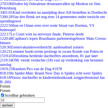
27
03:06
Doden bij Oekraïense droneaanvallen op Moskou en Sint-
Petersburg
34
01:01
Kind overleden na aanrijding door AH-bestelbus in Dordrecht
53
00:28
Van den Brink zet nog eens 14 gemeenten onder toezicht om
spreidingswet
22
22:50
Iran en Oman eens over route Straat van Hormuz, VS
buitenspel
2
22:17
Le Court wint na nerveuze finale, Pieterse derde
12
20:48
Capibara's lopen Braziliaans parlementsgebouw Mato Grosso
binnen
5
20:30
Zomervakantieweerbericht: aanhoudend zomers
1
20:21
Lemmen boekt eerste profzege in zware Ronde van Polen-rit
15
19:45
Hiroshima herdenkt slachtoffers atoombom, 81 jaar later
21
19:34
OM: vierde verdachte (18) vast op verdenking van beramen
aanslag
19
19:25
Random Pics van de Dag #1978
8
18:19
In Spider-Man: Brand New Day is Spidey echt weer Spidey
6
18:18
Nieuw slachtoffer in kindermisbruikzaak zorgprofessional Jan
B. (66)
Forum
Forum
Scrollbar gebruiken
opslaan