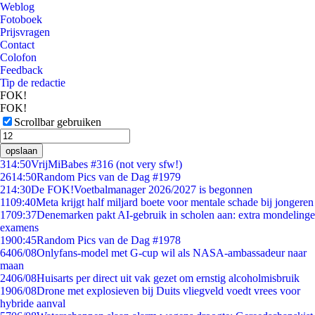
Weblog
Fotoboek
Prijsvragen
Contact
Colofon
Feedback
Tip de redactie
FOK!
FOK!
Scrollbar gebruiken
opslaan
3
14:50
VrijMiBabes #316 (not very sfw!)
26
14:50
Random Pics van de Dag #1979
2
14:30
De FOK!Voetbalmanager 2026/2027 is begonnen
11
09:40
Meta krijgt half miljard boete voor mentale schade bij jongeren
17
09:37
Denemarken pakt AI-gebruik in scholen aan: extra mondelinge
examens
19
00:45
Random Pics van de Dag #1978
64
06/08
Onlyfans-model met G-cup wil als NASA-ambassadeur naar
maan
24
06/08
Huisarts per direct uit vak gezet om ernstig alcoholmisbruik
19
06/08
Drone met explosieven bij Duits vliegveld voedt vrees voor
hybride aanval