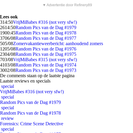
▼ Advertentie door Refinery89
Lees ook
3
14:50
VrijMiBabes #316 (not very sfw!)
26
14:50
Random Pics van de Dag #1979
19
00:45
Random Pics van de Dag #1978
37
06/08
Random Pics van de Dag #1977
5
05/08
Zomervakantieweerbericht: aanhoudend zomers
12
05/08
Random Pics van de Dag #1976
23
04/08
Random Pics van de Dag #1975
7
03/08
VrijMiBabes #315 (not very sfw!)
41
03/08
Random Pics van de Dag #1974
30
02/08
Random Pics van de Dag #1973
De comments staan op de laatste pagina
Laatste reviews en specials
special
VrijMiBabes #316 (not very sfw!)
special
Random Pics van de Dag #1979
special
Random Pics van de Dag #1978
review
Forensics: Crime Scene Detective
special