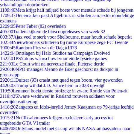
schaamlippen doorbreken'
11
09:40
Meta krijgt half miljard boete voor mentale schade bij jongeren
17
09:37
Denemarken pakt AI-gebruik in scholen aan: extra mondelinge
examens
22
09:05
Peter Faber (82) overleden
4
05:00
Trailers kijken: de bioscoopreleases van week 32
0
03:37
Ajax veel te sterk voor Shelbourne, maar houdt schade beperkt
1
02:34
Nieuwkomers schitteren bij ruime Europese zege FC Twente
19
00:45
Random Pics van de Dag #1978
14
22:04
Ontslagen bij Halo Studios na Campaign Evolved
15
22:01
PS5-doos waarschuwt voor einde fysieke games
2
21:03
Le Court wint na nerveuze finale, Pieterse derde
29
20:40
NPO-manager Menno de Boer geschorst na dickpic in
groepsapp
29
20:11
Duitser (93) crasht met quad tegen boom, vier gewonden
44
20:03
Trump wil dat J.D. Vance hem in 2028 opvolgt
1
19:50
Lemmen boekt eerste profzege in zware Ronde van Polen-rit
21
19:42
'Zwarte weduwes' in Rusland trouwen soldaten voor
overlijdensuitkering
14
18:20
Zangeres en Idols-jurylid Jerney Kaagman op 79-jarige leeftijd
overleden
10
15:21
Netflix-abonnees krijgen exclusieve early access tot
uitgebreide GTA VI trailer
64
06/08
Onlyfans-model met G-cup wil als NASA-ambassadeur naar
maan