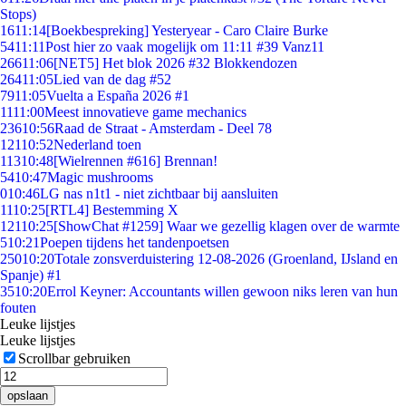
Stops)
16
11:14
[Boekbespreking] Yesteryear - Caro Claire Burke
54
11:11
Post hier zo vaak mogelijk om 11:11 #39 Vanz11
266
11:06
[NET5] Het blok 2026 #32 Blokkendozen
264
11:05
Lied van de dag #52
79
11:05
Vuelta a España 2026 #1
11
11:00
Meest innovatieve game mechanics
236
10:56
Raad de Straat - Amsterdam - Deel 78
121
10:52
Nederland toen
113
10:48
[Wielrennen #616] Brennan!
54
10:47
Magic mushrooms
0
10:46
LG nas n1t1 - niet zichtbaar bij aansluiten
11
10:25
[RTL4] Bestemming X
121
10:25
[ShowChat #1259] Waar we gezellig klagen over de warmte
5
10:21
Poepen tijdens het tandenpoetsen
250
10:20
Totale zonsverduistering 12-08-2026 (Groenland, IJsland en
Spanje) #1
35
10:20
Errol Keyner: Accountants willen gewoon niks leren van hun
fouten
Leuke lijstjes
Leuke lijstjes
Scrollbar gebruiken
opslaan