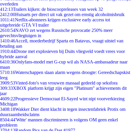
overleden
4
12:13
Trailers kijken: de bioscoopreleases van week 32
24
12:00
Huisarts per direct uit vak gezet om ernstig alcoholmisbruik
10
11:41
Netflix-abonnees krijgen exclusieve early access tot
uitgebreide GTA VI trailer
26
10:54
NAVO zet wegens Russische provocatie 250% meer
gevechtsvliegtuigen in
14
10:46
Accell, moederbedrijf Sparta en Batavus, vraagt uitstel van
betaling aan
19
10:44
Drone met explosieven bij Duits vliegveld voedt vrees voor
hybride aanval
64
10:36
Onlyfans-model met G-cup wil als NASA-ambassadeur naar
maan
57
10:16
Waterschappen slaan alarm wegens droogte: Gereedschapskist
leeg
39
09:53
Vinted-foto's van vrouwen massaal gedeeld op seksfora
3
09:33
XBOX platform krijgt zijn eigen "Platinum" achievements dit
jaar
46
09:22
Progressieve Democraat El-Sayed wint nipt voorverkiezing
Michigan
34
08:18
Wakker Dier dient klacht in tegen insectenfabriek Protix om
duurzaamheidsclaims
85
04:44
'Witte' mannen discrimineren is volgens OM geen enkel
probleem
37
04:13
Random Pics van de Dag #1977