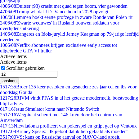
groepsapp
40
06/08
Duitser (93) crasht met quad tegen boom, vier gewonden
47
06/08
Trump wil dat J.D. Vance hem in 2028 opvolgt
1
06/08
Lemmen boekt eerste profzege in zware Ronde van Polen-rit
24
06/08
'Zwarte weduwes' in Rusland trouwen soldaten voor
overlijdensuitkering
14
06/08
Zangeres en Idols-jurylid Jerney Kaagman op 79-jarige leeftijd
overleden
10
06/08
Netflix-abonnees krijgen exclusieve early access tot
uitgebreide GTA VI trailer
Actieve items
Actieve items
Scrollbar gebruiken
opslaan
15
17:35
Broer 135 keer gestoken en gesneden: zes jaar cel en tbs voor
doodslag Gouda
12
17:26
RIVM vindt PFAS in al het geteste moedermelk, borstvoeding
blijft advies
6
17:16
Jesus Simulator komt naar Nintendo Switch
25
17:16
Wegpiraat scheurt met 146 km/u door het centrum van
Amsterdam
4
17:13
Niewiadoma profiteert van pokerspel en grijpt geel op Ventoux
19
17:09
Britney Spears: "Ik geloof dat ik heb gefaald als moeder"
35
17:00
VS: kans op Russische aanval op NAVO-land groeit,