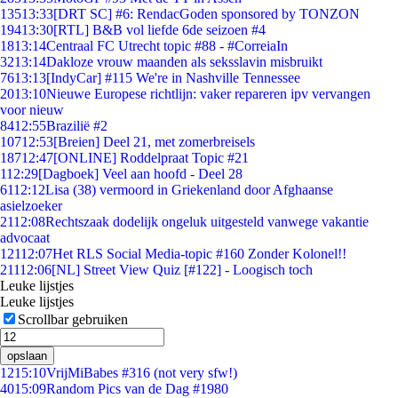
135
13:33
[DRT SC] #6: RendacGoden sponsored by TONZON
194
13:30
[RTL] B&B vol liefde 6de seizoen #4
18
13:14
Centraal FC Utrecht topic #88 - #CorreiaIn
32
13:14
Dakloze vrouw maanden als seksslavin misbruikt
76
13:13
[IndyCar] #115 We're in Nashville Tennessee
20
13:10
Nieuwe Europese richtlijn: vaker repareren ipv vervangen
voor nieuw
84
12:55
Brazilië #2
107
12:53
[Breien] Deel 21, met zomerbreisels
187
12:47
[ONLINE] Roddelpraat Topic #21
1
12:29
[Dagboek] Veel aan hoofd - Deel 28
61
12:12
Lisa (38) vermoord in Griekenland door Afghaanse
asielzoeker
21
12:08
Rechtszaak dodelijk ongeluk uitgesteld vanwege vakantie
advocaat
121
12:07
Het RLS Social Media-topic #160 Zonder Kolonel!!
211
12:06
[NL] Street View Quiz [#122] - Loogisch toch
Leuke lijstjes
Leuke lijstjes
Scrollbar gebruiken
opslaan
12
15:10
VrijMiBabes #316 (not very sfw!)
40
15:09
Random Pics van de Dag #1980