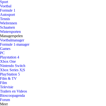
Sport
Voetbal
Formule 1
Autosport
Tennis
Wielrennen
Schaatsen
Wintersporten
Managerspelen
Voetbalmanager
Formule 1-manager
Games
PC
Playstation 4
Xbox One
Nintendo Switch
Xbox Series X|S
PlayStation 5
Film & TV
Film
Televisie
Trailers en Videos
Bioscoopagenda
Forum
Meer