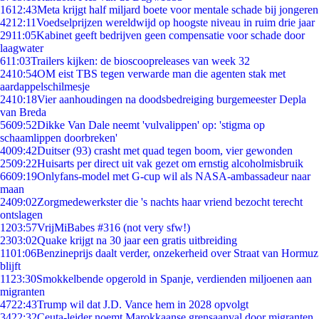
16
12:43
Meta krijgt half miljard boete voor mentale schade bij jongeren
42
12:11
Voedselprijzen wereldwijd op hoogste niveau in ruim drie jaar
29
11:05
Kabinet geeft bedrijven geen compensatie voor schade door
laagwater
6
11:03
Trailers kijken: de bioscoopreleases van week 32
24
10:54
OM eist TBS tegen verwarde man die agenten stak met
aardappelschilmesje
24
10:18
Vier aanhoudingen na doodsbedreiging burgemeester Depla
van Breda
56
09:52
Dikke Van Dale neemt 'vulvalippen' op: 'stigma op
schaamlippen doorbreken'
40
09:42
Duitser (93) crasht met quad tegen boom, vier gewonden
25
09:22
Huisarts per direct uit vak gezet om ernstig alcoholmisbruik
66
09:19
Onlyfans-model met G-cup wil als NASA-ambassadeur naar
maan
24
09:02
Zorgmedewerkster die 's nachts haar vriend bezocht terecht
ontslagen
12
03:57
VrijMiBabes #316 (not very sfw!)
23
03:02
Quake krijgt na 30 jaar een gratis uitbreiding
11
01:06
Benzineprijs daalt verder, onzekerheid over Straat van Hormuz
blijft
11
23:30
Smokkelbende opgerold in Spanje, verdienden miljoenen aan
migranten
47
22:43
Trump wil dat J.D. Vance hem in 2028 opvolgt
34
22:32
Ceuta-leider noemt Marokkaanse grensaanval door migranten