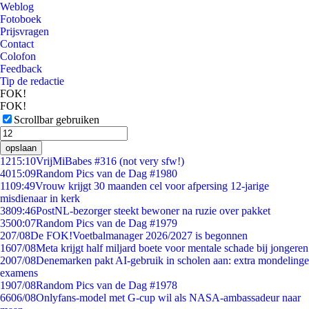
Weblog
Fotoboek
Prijsvragen
Contact
Colofon
Feedback
Tip de redactie
FOK!
FOK!
Scrollbar gebruiken
opslaan
12
15:10
VrijMiBabes #316 (not very sfw!)
40
15:09
Random Pics van de Dag #1980
11
09:49
Vrouw krijgt 30 maanden cel voor afpersing 12-jarige
misdienaar in kerk
38
09:46
PostNL-bezorger steekt bewoner na ruzie over pakket
35
00:07
Random Pics van de Dag #1979
2
07/08
De FOK!Voetbalmanager 2026/2027 is begonnen
16
07/08
Meta krijgt half miljard boete voor mentale schade bij jongeren
20
07/08
Denemarken pakt AI-gebruik in scholen aan: extra mondelinge
examens
19
07/08
Random Pics van de Dag #1978
66
06/08
Onlyfans-model met G-cup wil als NASA-ambassadeur naar