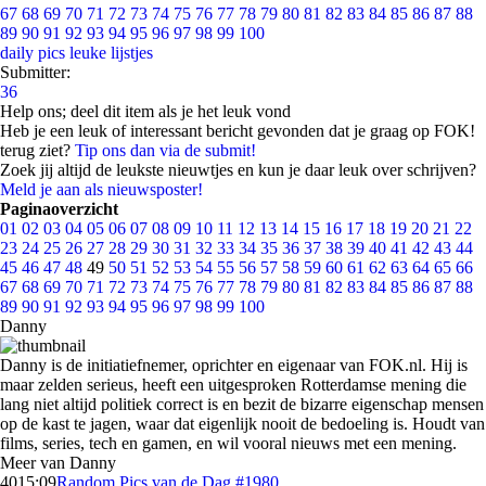
67
68
69
70
71
72
73
74
75
76
77
78
79
80
81
82
83
84
85
86
87
88
89
90
91
92
93
94
95
96
97
98
99
100
daily pics
leuke lijstjes
Submitter:
36
Help ons; deel dit item als je het leuk vond
Heb je een leuk of interessant bericht gevonden dat je graag op FOK!
terug ziet?
Tip ons dan via de submit!
Zoek jij altijd de leukste nieuwtjes en kun je daar leuk over schrijven?
Meld je aan als nieuwsposter!
Paginaoverzicht
01
02
03
04
05
06
07
08
09
10
11
12
13
14
15
16
17
18
19
20
21
22
23
24
25
26
27
28
29
30
31
32
33
34
35
36
37
38
39
40
41
42
43
44
45
46
47
48
49
50
51
52
53
54
55
56
57
58
59
60
61
62
63
64
65
66
67
68
69
70
71
72
73
74
75
76
77
78
79
80
81
82
83
84
85
86
87
88
89
90
91
92
93
94
95
96
97
98
99
100
Danny
Danny is de initiatiefnemer, oprichter en eigenaar van FOK.nl. Hij is
maar zelden serieus, heeft een uitgesproken Rotterdamse mening die
lang niet altijd politiek correct is en bezit de bizarre eigenschap mensen
op de kast te jagen, waar dat eigenlijk nooit de bedoeling is. Houdt van
films, series, tech en gamen, en wil vooral nieuws met een mening.
Meer van Danny
40
15:09
Random Pics van de Dag #1980