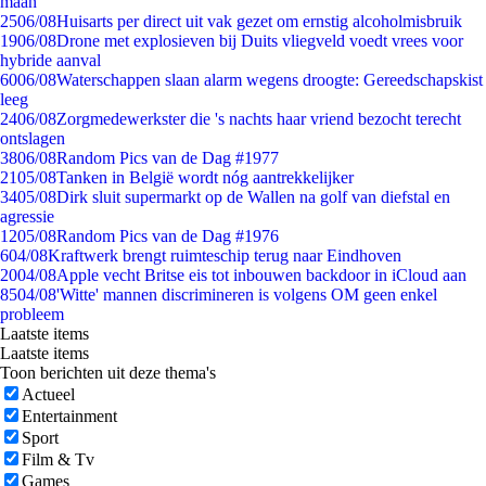
maan
25
06/08
Huisarts per direct uit vak gezet om ernstig alcoholmisbruik
19
06/08
Drone met explosieven bij Duits vliegveld voedt vrees voor
hybride aanval
60
06/08
Waterschappen slaan alarm wegens droogte: Gereedschapskist
leeg
24
06/08
Zorgmedewerkster die 's nachts haar vriend bezocht terecht
ontslagen
38
06/08
Random Pics van de Dag #1977
21
05/08
Tanken in België wordt nóg aantrekkelijker
34
05/08
Dirk sluit supermarkt op de Wallen na golf van diefstal en
agressie
12
05/08
Random Pics van de Dag #1976
6
04/08
Kraftwerk brengt ruimteschip terug naar Eindhoven
20
04/08
Apple vecht Britse eis tot inbouwen backdoor in iCloud aan
85
04/08
'Witte' mannen discrimineren is volgens OM geen enkel
probleem
Laatste items
Laatste items
Toon berichten uit deze thema's
Actueel
Entertainment
Sport
Film & Tv
Games