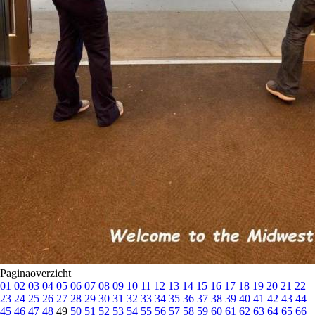
Paginaoverzicht
01
02
03
04
05
06
07
08
09
10
11
12
13
14
15
16
17
18
19
20
21
22
23
24
25
26
27
28
29
30
31
32
33
34
35
36
37
38
39
40
41
42
43
44
45
46
47
48
49
50
51
52
53
54
55
56
57
58
59
60
61
62
63
64
65
66