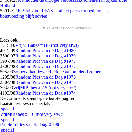
541
09:28
Aanhoudende droogte veroorzaakt scheuren in dijken Zuid-
Holland
539
12:17
RIVM vindt PFAS in al het geteste moedermelk,
borstvoeding blijft advies
▼ Advertentie door Refinery89
Lees ook
12
15:10
VrijMiBabes #316 (not very sfw!)
40
15:09
Random Pics van de Dag #1980
35
00:07
Random Pics van de Dag #1979
19
07/08
Random Pics van de Dag #1978
38
06/08
Random Pics van de Dag #1977
5
05/08
Zomervakantieweerbericht: aanhoudend zomers
12
05/08
Random Pics van de Dag #1976
23
04/08
Random Pics van de Dag #1975
7
03/08
VrijMiBabes #315 (not very sfw!)
41
03/08
Random Pics van de Dag #1974
De comments staan op de laatste pagina
Laatste reviews en specials
special
VrijMiBabes #316 (not very sfw!)
special
Random Pics van de Dag #1980
special