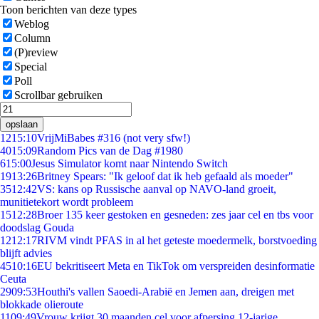
Toon berichten van deze types
Weblog
Column
(P)review
Special
Poll
Scrollbar gebruiken
opslaan
12
15:10
VrijMiBabes #316 (not very sfw!)
40
15:09
Random Pics van de Dag #1980
6
15:00
Jesus Simulator komt naar Nintendo Switch
19
13:26
Britney Spears: "Ik geloof dat ik heb gefaald als moeder"
35
12:42
VS: kans op Russische aanval op NAVO-land groeit,
munitietekort wordt probleem
15
12:28
Broer 135 keer gestoken en gesneden: zes jaar cel en tbs voor
doodslag Gouda
12
12:17
RIVM vindt PFAS in al het geteste moedermelk, borstvoeding
blijft advies
45
10:16
EU bekritiseert Meta en TikTok om verspreiden desinformatie
Ceuta
29
09:53
Houthi's vallen Saoedi-Arabië en Jemen aan, dreigen met
blokkade olieroute
11
09:49
Vrouw krijgt 30 maanden cel voor afpersing 12-jarige