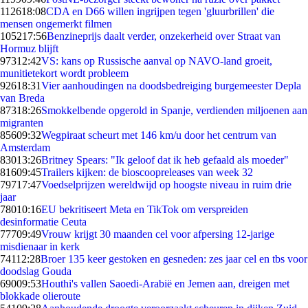
1126
18:08
CDA en D66 willen ingrijpen tegen 'gluurbrillen' die
mensen ongemerkt filmen
1052
17:56
Benzineprijs daalt verder, onzekerheid over Straat van
Hormuz blijft
973
12:42
VS: kans op Russische aanval op NAVO-land groeit,
munitietekort wordt probleem
926
18:31
Vier aanhoudingen na doodsbedreiging burgemeester Depla
van Breda
873
18:26
Smokkelbende opgerold in Spanje, verdienden miljoenen aan
migranten
856
09:32
Wegpiraat scheurt met 146 km/u door het centrum van
Amsterdam
830
13:26
Britney Spears: "Ik geloof dat ik heb gefaald als moeder"
816
09:45
Trailers kijken: de bioscoopreleases van week 32
797
17:47
Voedselprijzen wereldwijd op hoogste niveau in ruim drie
jaar
780
10:16
EU bekritiseert Meta en TikTok om verspreiden
desinformatie Ceuta
777
09:49
Vrouw krijgt 30 maanden cel voor afpersing 12-jarige
misdienaar in kerk
741
12:28
Broer 135 keer gestoken en gesneden: zes jaar cel en tbs voor
doodslag Gouda
690
09:53
Houthi's vallen Saoedi-Arabië en Jemen aan, dreigen met
blokkade olieroute