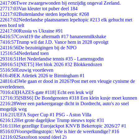
24
17:06
Twee zwaargewonden bij eenzijdig ongeval Zeeland.
277
17:03
Van kleuter tot puber deel 184
122
17:02
Buitenlandse steden lepeltopic #268
226
17:02
Nederlandse plaatsnamen lepeltopic #213 elk gehucht met
een bord telt
224
17:00
Russia vs Ukraine #91
64
16:57
Covid19 the aftermath #17 bananenmilkshake
74
16:57
Trump wil dat J.D. Vance hem in 2028 opvolgt
241
16:56
De bezuinigingen bij de NPO
125
16:54
Nederland toen
293
16:51
Het Nederlandse tennis #35 - Lamensgodin
269
16:51
[NET5] Het blok 2026 #32 Blokkendozen
55
16:50
Eeuwig voortleven
6
16:49
EK Atletiek 2026 te Birmingham #1
248
16:45
Wie gaan er dood in 2026?Post met een vleugje cynisme de
overledenen.
70
16:43
[HAZES-gate #118] Echt een leuk wijf
127
16:35
[SBS6] De Bondgenoten #318 Een klein kusje moet kunnen
22
16:28
Weer een parkeergarage dicht in Dordrecht, auto's zo snel
mogelijk weg
1
16:21
UEFA Super Cup #1 PSG - Aston Villa
62
16:12
Het grote dagelijkse Trump nieuws topic #31
5
16:11
Het gezellige Eurojackpot KNVB Bekertopic 2026/27 #1
85
16:03
Voorspellingstopic: Wie is hier de weerkundige? #16
121
16:02
Saxofoon sound (deel 2)