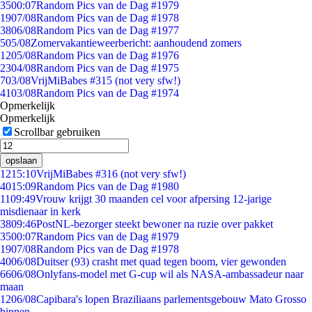
35
00:07
Random Pics van de Dag #1979
19
07/08
Random Pics van de Dag #1978
38
06/08
Random Pics van de Dag #1977
5
05/08
Zomervakantieweerbericht: aanhoudend zomers
12
05/08
Random Pics van de Dag #1976
23
04/08
Random Pics van de Dag #1975
7
03/08
VrijMiBabes #315 (not very sfw!)
41
03/08
Random Pics van de Dag #1974
Opmerkelijk
Opmerkelijk
Scrollbar gebruiken
opslaan
12
15:10
VrijMiBabes #316 (not very sfw!)
40
15:09
Random Pics van de Dag #1980
11
09:49
Vrouw krijgt 30 maanden cel voor afpersing 12-jarige
misdienaar in kerk
38
09:46
PostNL-bezorger steekt bewoner na ruzie over pakket
35
00:07
Random Pics van de Dag #1979
19
07/08
Random Pics van de Dag #1978
40
06/08
Duitser (93) crasht met quad tegen boom, vier gewonden
66
06/08
Onlyfans-model met G-cup wil als NASA-ambassadeur naar
maan
12
06/08
Capibara's lopen Braziliaans parlementsgebouw Mato Grosso
binnen