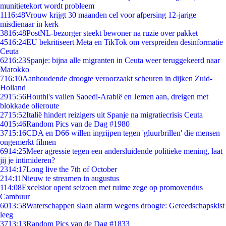
munitietekort wordt probleem
11
16:48
Vrouw krijgt 30 maanden cel voor afpersing 12-jarige
misdienaar in kerk
38
16:48
PostNL-bezorger steekt bewoner na ruzie over pakket
45
16:24
EU bekritiseert Meta en TikTok om verspreiden desinformatie
Ceuta
62
16:23
Spanje: bijna alle migranten in Ceuta weer teruggekeerd naar
Marokko
7
16:10
Aanhoudende droogte veroorzaakt scheuren in dijken Zuid-
Holland
29
15:56
Houthi's vallen Saoedi-Arabië en Jemen aan, dreigen met
blokkade olieroute
27
15:52
Italië hindert reizigers uit Spanje na migratiecrisis Ceuta
40
15:46
Random Pics van de Dag #1980
37
15:16
CDA en D66 willen ingrijpen tegen 'gluurbrillen' die mensen
ongemerkt filmen
69
14:25
Meer agressie tegen een andersluidende politieke mening, laat
jij je intimideren?
23
14:17
Long live the 7th of October
2
14:11
Nieuw te streamen in augustus
1
14:08
Excelsior opent seizoen met ruime zege op promovendus
Cambuur
60
13:58
Waterschappen slaan alarm wegens droogte: Gereedschapskist
leeg
37
13:13
Random Pics van de Dag #1833