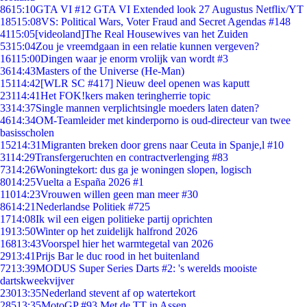
86
15:10
GTA VI #12 GTA VI Extended look 27 Augustus Netflix/YT
185
15:08
VS: Political Wars, Voter Fraud and Secret Agendas #148
41
15:05
[videoland]The Real Housewives van het Zuiden
53
15:04
Zou je vreemdgaan in een relatie kunnen vergeven?
161
15:00
Dingen waar je enorm vrolijk van wordt #3
36
14:43
Masters of the Universe (He-Man)
151
14:42
[WLR SC #417] Nieuw deel openen was kaputt
231
14:41
Het FOK!kers maken teringherrie topic
33
14:37
Single mannen verplichtsingle moeders laten daten?
46
14:34
OM-Teamleider met kinderporno is oud-directeur van twee
basisscholen
152
14:31
Migranten breken door grens naar Ceuta in Spanje,l #10
31
14:29
Transfergeruchten en contractverlenging #83
73
14:26
Woningtekort: dus ga je woningen slopen, logisch
80
14:25
Vuelta a España 2026 #1
110
14:23
Vrouwen willen geen man meer #30
86
14:21
Nederlandse Politiek #725
17
14:08
Ik wil een eigen politieke partij oprichten
19
13:50
Winter op het zuidelijk halfrond 2026
168
13:43
Voorspel hier het warmtegetal van 2026
29
13:41
Prijs Bar le duc rood in het buitenland
72
13:39
MODUS Super Series Darts #2: 's werelds mooiste
dartskweekvijver
230
13:35
Nederland stevent af op watertekort
285
13:35
MotoGP #93 Met de TT in Assen