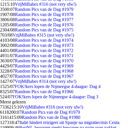
12
15:10
VrijMiBabes #316 (not very sfw!)
35
00:07
Random Pics van de Dag #1979
19
07/08
Random Pics van de Dag #1978
38
06/08
Random Pics van de Dag #1977
12
05/08
Random Pics van de Dag #1976
23
04/08
Random Pics van de Dag #1975
7
03/08
VrijMiBabes #315 (not very sfw!)
41
03/08
Random Pics van de Dag #1974
30
02/08
Random Pics van de Dag #1973
44
01/08
Random Pics van de Dag #1972
49
31/07
Random Pics van de Dag #1971
36
30/07
Random Pics van de Dag #1970
44
29/07
Random Pics van de Dag #1969
32
28/07
Random Pics van de Dag #1968
40
27/07
Random Pics van de Dag #1967
14
27/07
VrijMiBabes #314 (not very sfw!)
15
25/07
FOK!kers lopen de Nijmeegse 4-daagse: Dag 4
83
25/07
Random Pics van de Dag #1966
5
24/07
FOK!kers lopen de Nijmeegse 4-daagse: Dag 3
Meest gelezen
73362
15:10
VrijMiBabes #316 (not very sfw!)
61182
00:07
Random Pics van de Dag #1979
31614
15:09
Random Pics van de Dag #1980
1273
18:47
Italië hindert reizigers uit Spanje na migratiecrisis Ceuta
1199
09:46
PostNL-bezorger steekt bewoner na ruzie over pakket