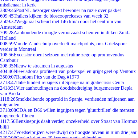
misdienaar in kerk
38
09:46
PostNL-bezorger steekt bewoner na ruzie over pakket
6
09:45
Trailers kijken: de bioscoopreleases van week 32
25
09:32
Wegpiraat scheurt met 146 km/u door het centrum van
Amsterdam
7
09:28
Aanhoudende droogte veroorzaakt scheuren in dijken Zuid-
Holland
0
08:59
Van de Zandschulp overleeft matchpoints, ook Griekspoor
verder in Montreal
1
08:56
Excelsior opent seizoen met ruime zege op promovendus
Cambuur
2
08:35
Nieuw te streamen in augustus
4
04:46
Niewiadoma profiteert van pokerspel en grijpt geel op Ventoux
35
00:07
Random Pics van de Dag #1979
27
18:47
Italië hindert reizigers uit Spanje na migratiecrisis Ceuta
24
18:31
Vier aanhoudingen na doodsbedreiging burgemeester Depla
van Breda
11
18:26
Smokkelbende opgerold in Spanje, verdienden miljoenen aan
migranten
37
18:08
CDA en D66 willen ingrijpen tegen 'gluurbrillen' die mensen
ongemerkt filmen
11
17:56
Benzineprijs daalt verder, onzekerheid over Straat van Hormuz
blijft
42
17:47
Voedselprijzen wereldwijd op hoogste niveau in ruim drie jaar
23
07/08
Quake krijgt na 30 jaar een gratis uitbreiding