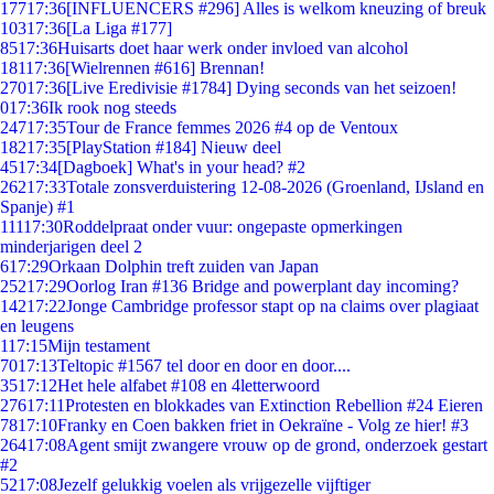
177
17:36
[INFLUENCERS #296] Alles is welkom kneuzing of breuk
103
17:36
[La Liga #177]
85
17:36
Huisarts doet haar werk onder invloed van alcohol
181
17:36
[Wielrennen #616] Brennan!
270
17:36
[Live Eredivisie #1784] Dying seconds van het seizoen!
0
17:36
Ik rook nog steeds
247
17:35
Tour de France femmes 2026 #4 op de Ventoux
182
17:35
[PlayStation #184] Nieuw deel
45
17:34
[Dagboek] What's in your head? #2
262
17:33
Totale zonsverduistering 12-08-2026 (Groenland, IJsland en
Spanje) #1
111
17:30
Roddelpraat onder vuur: ongepaste opmerkingen
minderjarigen deel 2
6
17:29
Orkaan Dolphin treft zuiden van Japan
252
17:29
Oorlog Iran #136 Bridge and powerplant day incoming?
142
17:22
Jonge Cambridge professor stapt op na claims over plagiaat
en leugens
1
17:15
Mijn testament
70
17:13
Teltopic #1567 tel door en door en door....
35
17:12
Het hele alfabet #108 en 4letterwoord
276
17:11
Protesten en blokkades van Extinction Rebellion #24 Eieren
78
17:10
Franky en Coen bakken friet in Oekraïne - Volg ze hier! #3
264
17:08
Agent smijt zwangere vrouw op de grond, onderzoek gestart
#2
52
17:08
Jezelf gelukkig voelen als vrijgezelle vijftiger