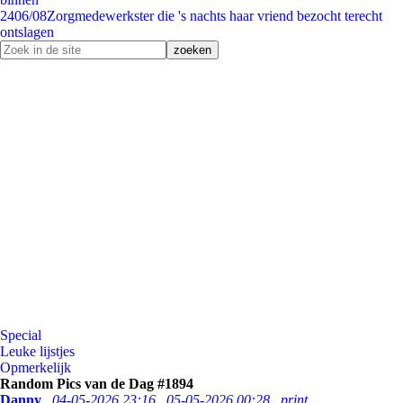
24
06/08
Zorgmedewerkster die 's nachts haar vriend bezocht terecht
ontslagen
Special
Leuke lijstjes
Opmerkelijk
Random Pics van de Dag #1894
Danny
04-05-2026 23:16
05-05-2026 00:28
print