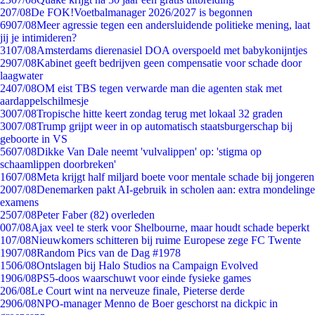
2
07/08
De FOK!Voetbalmanager 2026/2027 is begonnen
69
07/08
Meer agressie tegen een andersluidende politieke mening, laat
jij je intimideren?
31
07/08
Amsterdams dierenasiel DOA overspoeld met babykonijntjes
29
07/08
Kabinet geeft bedrijven geen compensatie voor schade door
laagwater
24
07/08
OM eist TBS tegen verwarde man die agenten stak met
aardappelschilmesje
30
07/08
Tropische hitte keert zondag terug met lokaal 32 graden
30
07/08
Trump grijpt weer in op automatisch staatsburgerschap bij
geboorte in VS
56
07/08
Dikke Van Dale neemt 'vulvalippen' op: 'stigma op
schaamlippen doorbreken'
16
07/08
Meta krijgt half miljard boete voor mentale schade bij jongeren
20
07/08
Denemarken pakt AI-gebruik in scholen aan: extra mondelinge
examens
25
07/08
Peter Faber (82) overleden
0
07/08
Ajax veel te sterk voor Shelbourne, maar houdt schade beperkt
1
07/08
Nieuwkomers schitteren bij ruime Europese zege FC Twente
19
07/08
Random Pics van de Dag #1978
15
06/08
Ontslagen bij Halo Studios na Campaign Evolved
19
06/08
PS5-doos waarschuwt voor einde fysieke games
2
06/08
Le Court wint na nerveuze finale, Pieterse derde
29
06/08
NPO-manager Menno de Boer geschorst na dickpic in