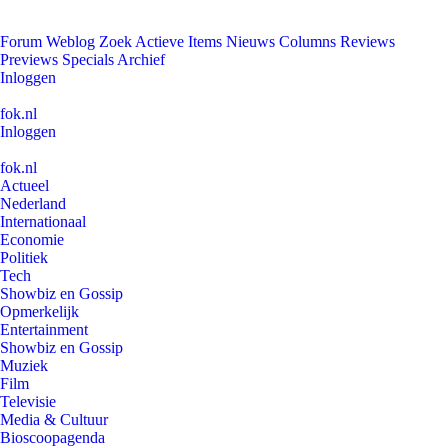
Forum
Weblog
Zoek
Actieve Items
Nieuws
Columns
Reviews
Previews
Specials
Archief
Inloggen
fok.nl
Inloggen
fok.nl
Actueel
Nederland
Internationaal
Economie
Politiek
Tech
Showbiz en Gossip
Opmerkelijk
Entertainment
Showbiz en Gossip
Muziek
Film
Televisie
Media & Cultuur
Bioscoopagenda