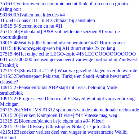
35
16:01
Vertrouwen in economie neemt flink af, op een na grootse
daling ooit
98
16:00
Afvallen met injecties #4
1
15:54
LG nas n1t1 - niet zichtbaar bij aansluiten
145
15:54
Sterren toen en nu #11
257
15:50
[Videoland] B&B vol liefde 6de seizoen #1 voor de
vooruitkijkers
180
15:48
Wat is jullie binnenhuistemperatuur? #81 Horrorzomer
111
15:48
Koopzegels sparen bij AH duurt straks 2x zo lang
275
15:46
Het enige echte LEGO-topic #45 LEGOOOOOOOOOOO
60
15:37
200.000 mensen geëvacueerd vanwege bosbrand in Zuidwest-
Frankrijk
125
15:33
[ShowChat #1259] Waar we gezellig klagen over de warmte
24
15:32
Defensiepact Pakistan, Turkije en Saudi-Arabië bevat art.5
clausule?
149
15:27
Pensioenfonds ABP stapt uit Tesla, beloning Musk
struikelblok
109
15:27
Progressieve Democraat El-Sayed wint nipt voorverkiezing
Michigan
267
15:26
[AMV] VS #1312 spammers van de internationale rechtsorde
176
15:26
[Keuken Kampioen Divisie] #44 Vitesse mag weg
213
15:22
Bloemen/planten in je eigen tuin #94 Kleur!
228
15:19
The Odyssey (Christopher Nolan) 17 juli 2026
42
15:12
Bezoeker verliest deel van vinger in waterattractie Walibi
Holland