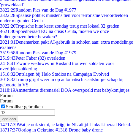
'gruweldaad'
38
22:29
Random Pics van de Dag #1977
38
22:28
Spaanse politie: minstens tien voor terrorisme veroordeelden
onder migranten Ceuta
30
22:20
Tropische hitte keert zondag terug met lokaal 32 graden
46
21:30
Spoedberaad EU na crisis Ceuta, moeten we onze
buitengrenzen beter bewaken?
20
21:01
Denemarken pakt AI-gebruik in scholen aan: extra mondelinge
examens
35
19:58
Random Pics van de Dag #1979
25
19:43
Peter Faber (82) overleden
24
18:41
'Zwarte weduwes' in Rusland trouwen soldaten voor
overlijdensuitkering
15
18:32
Ontslagen bij Halo Studios na Campaign Evolved
30
18:32
Trump grijpt weer in op automatisch staatsburgerschap bij
geboorte in VS
31
18:19
Amsterdams dierenasiel DOA overspoeld met babykonijntjes
Forum
Forum
Scrollbar gebruiken
opslaan
147
17:39
Wat je ook stemt, je krijgt in NL altijd Links Liberaal Beleid.
187
17:37
Oorlog in Oekraïne #1318 Drone baby drone