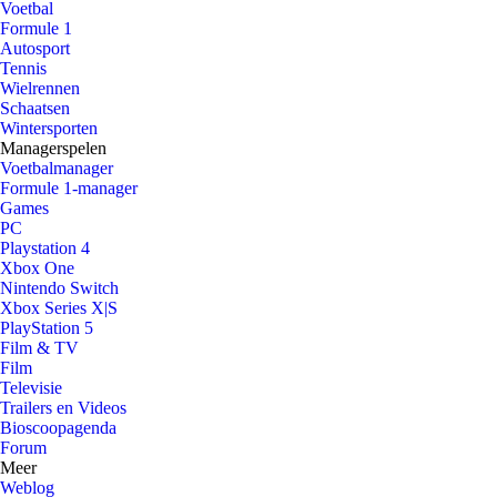
Voetbal
Formule 1
Autosport
Tennis
Wielrennen
Schaatsen
Wintersporten
Managerspelen
Voetbalmanager
Formule 1-manager
Games
PC
Playstation 4
Xbox One
Nintendo Switch
Xbox Series X|S
PlayStation 5
Film & TV
Film
Televisie
Trailers en Videos
Bioscoopagenda
Forum
Meer
Weblog