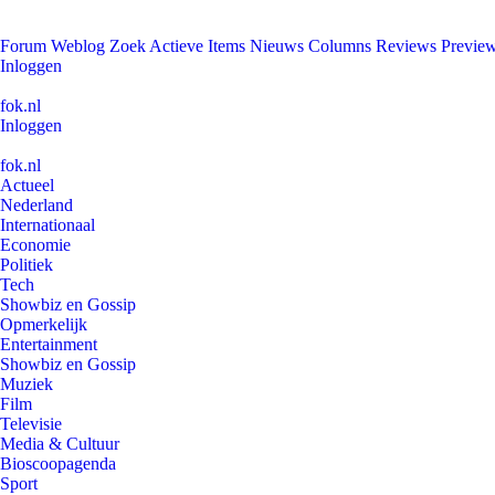
Forum
Weblog
Zoek
Actieve Items
Nieuws
Columns
Reviews
Previe
Inloggen
fok.nl
Inloggen
fok.nl
Actueel
Nederland
Internationaal
Economie
Politiek
Tech
Showbiz en Gossip
Opmerkelijk
Entertainment
Showbiz en Gossip
Muziek
Film
Televisie
Media & Cultuur
Bioscoopagenda
Sport