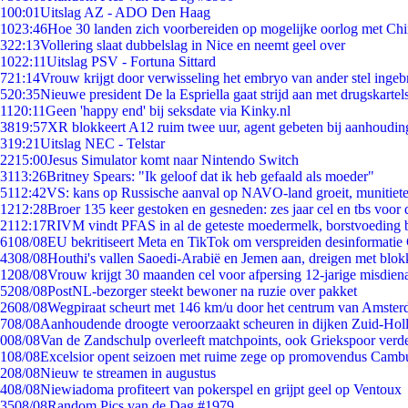
1
00:01
Uitslag AZ - ADO Den Haag
10
23:46
Hoe 30 landen zich voorbereiden op mogelijke oorlog met Ch
3
22:13
Vollering slaat dubbelslag in Nice en neemt geel over
10
22:11
Uitslag PSV - Fortuna Sittard
7
21:14
Vrouw krijgt door verwisseling het embryo van ander stel ingeb
5
20:35
Nieuwe president De la Espriella gaat strijd aan met drugskarte
11
20:11
Geen 'happy end' bij seksdate via Kinky.nl
38
19:57
XR blokkeert A12 ruim twee uur, agent gebeten bij aanhoudin
3
19:21
Uitslag NEC - Telstar
22
15:00
Jesus Simulator komt naar Nintendo Switch
31
13:26
Britney Spears: "Ik geloof dat ik heb gefaald als moeder"
51
12:42
VS: kans op Russische aanval op NAVO-land groeit, munitiet
12
12:28
Broer 135 keer gestoken en gesneden: zes jaar cel en tbs voo
21
12:17
RIVM vindt PFAS in al de geteste moedermelk, borstvoeding bl
61
08/08
EU bekritiseert Meta en TikTok om verspreiden desinformatie
43
08/08
Houthi's vallen Saoedi-Arabië en Jemen aan, dreigen met blok
12
08/08
Vrouw krijgt 30 maanden cel voor afpersing 12-jarige misdiena
52
08/08
PostNL-bezorger steekt bewoner na ruzie over pakket
26
08/08
Wegpiraat scheurt met 146 km/u door het centrum van Amste
7
08/08
Aanhoudende droogte veroorzaakt scheuren in dijken Zuid-Hol
0
08/08
Van de Zandschulp overleeft matchpoints, ook Griekspoor verde
1
08/08
Excelsior opent seizoen met ruime zege op promovendus Camb
2
08/08
Nieuw te streamen in augustus
4
08/08
Niewiadoma profiteert van pokerspel en grijpt geel op Ventoux
35
08/08
Random Pics van de Dag #1979