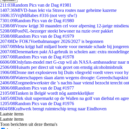
2
11:03
Random Pics van de Dag #1981
14
07:36
MIVD-baas lekt via Strava routes naar geheime kazerne
16
06:35
VrijMiBabes #316 (not very sfw!)
73
01:09
Random Pics van de Dag #1980
12
08/08
Vrouw krijgt 30 maanden cel voor afpersing 12-jarige misdiena
52
08/08
PostNL-bezorger steekt bewoner na ruzie over pakket
35
08/08
Random Pics van de Dag #1979
2
07/08
De FOK!Voetbalmanager 2026/2027 is begonnen
16
07/08
Meta krijgt half miljard boete voor mentale schade bij jongeren
20
07/08
Denemarken pakt AI-gebruik in scholen aan: extra mondeling
19
07/08
Random Pics van de Dag #1978
66
06/08
Onlyfans-model met G-cup wil als NASA-ambassadeur naar 
25
06/08
Huisarts per direct uit vak gezet om ernstig alcoholmisbruik
19
06/08
Drone met explosieven bij Duits vliegveld voedt vrees voor hy
60
06/08
Waterschappen slaan alarm wegens droogte: Gereedschapskist
24
06/08
Zorgmedewerkster die 's nachts haar vriend bezocht terecht on
38
06/08
Random Pics van de Dag #1977
21
05/08
Tanken in België wordt nóg aantrekkelijker
34
05/08
Dirk sluit supermarkt op de Wallen na golf van diefstal en agre
12
05/08
Random Pics van de Dag #1976
6
04/08
Kraftwerk brengt ruimteschip terug naar Eindhoven
Laatste items
Laatste items
Toon berichten uit deze thema's