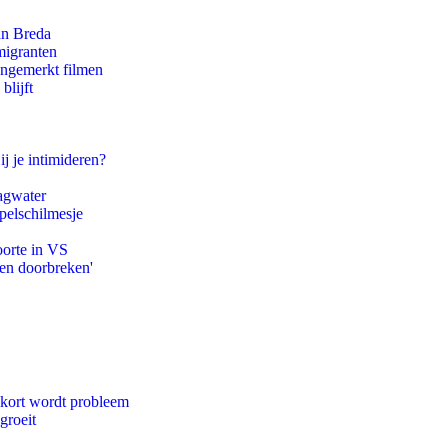
an Breda
migranten
ongemerkt filmen
blijft
ij je intimideren?
agwater
pelschilmesje
oorte in VS
pen doorbreken'
ekort wordt probleem
groeit