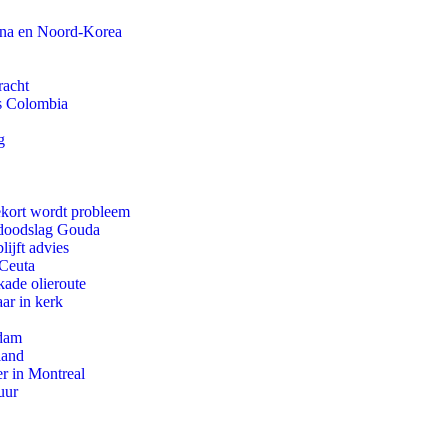
ina en Noord-Korea
racht
ls Colombia
g
ekort wordt probleem
r doodslag Gouda
ijft advies
 Ceuta
kade olieroute
ar in kerk
rdam
land
r in Montreal
uur