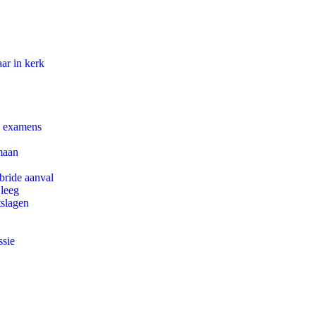
ar in kerk
e examens
maan
bride aanval
 leeg
tslagen
ssie