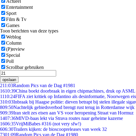
Actueel
Entertainment
Sport
Film & Tv
Games
Toon berichten van deze types
Weblog
Column
(P)review
Special
Poll
Scrollbar gebruiken
opslaan
2
11:03
Random Pics van de Dag #1981
16
10:39
China boekt doorbraak in eigen chipmachines, druk op ASML 
11
10:24
FIFA ziet kritiek op Infantino als desinformatie, Noorwegen eist
3
10:03
Inbraak bij Haagse politie: dieven betrapt bij stelen illegale sigar
8
09:50
Nachtelijk gebiedsverbod brengt rust terug in Rotterdamse wijk
9
09:39
Iran stelt zes eisen aan VS voor heropening Straat van Hormuz
14
07:36
MIVD-baas lekt via Strava routes naar geheime kazerne
16
06:35
VrijMiBabes #316 (not very sfw!)
6
06:30
Trailers kijken: de bioscoopreleases van week 32
73
01:09
Random Pics van de Dag #1980