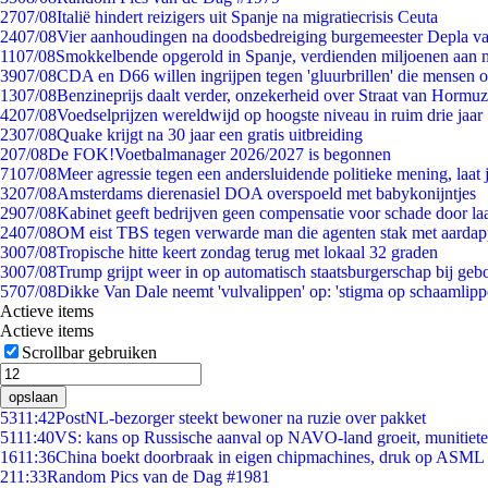
27
07/08
Italië hindert reizigers uit Spanje na migratiecrisis Ceuta
24
07/08
Vier aanhoudingen na doodsbedreiging burgemeester Depla v
11
07/08
Smokkelbende opgerold in Spanje, verdienden miljoenen aan 
39
07/08
CDA en D66 willen ingrijpen tegen 'gluurbrillen' die mensen 
13
07/08
Benzineprijs daalt verder, onzekerheid over Straat van Hormuz 
42
07/08
Voedselprijzen wereldwijd op hoogste niveau in ruim drie jaar
23
07/08
Quake krijgt na 30 jaar een gratis uitbreiding
2
07/08
De FOK!Voetbalmanager 2026/2027 is begonnen
71
07/08
Meer agressie tegen een andersluidende politieke mening, laat j
32
07/08
Amsterdams dierenasiel DOA overspoeld met babykonijntjes
29
07/08
Kabinet geeft bedrijven geen compensatie voor schade door la
24
07/08
OM eist TBS tegen verwarde man die agenten stak met aardap
30
07/08
Tropische hitte keert zondag terug met lokaal 32 graden
30
07/08
Trump grijpt weer in op automatisch staatsburgerschap bij geb
57
07/08
Dikke Van Dale neemt 'vulvalippen' op: 'stigma op schaamlip
Actieve items
Actieve items
Scrollbar gebruiken
opslaan
53
11:42
PostNL-bezorger steekt bewoner na ruzie over pakket
51
11:40
VS: kans op Russische aanval op NAVO-land groeit, munitiet
16
11:36
China boekt doorbraak in eigen chipmachines, druk op ASML 
2
11:33
Random Pics van de Dag #1981