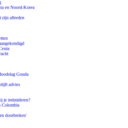
g
ina en Noord-Korea
 zijn aftreden
etten
g aangekondigd
Ceuta
racht
r doodslag Gouda
ijft advies
ij je intimideren?
ls Colombia
pen doorbreken'