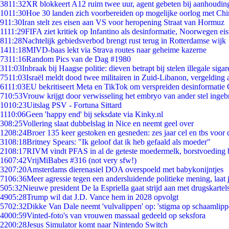
38
11:32
XR blokkeert A12 ruim twee uur, agent gebeten bij aanhoudin
10
11:30
Hoe 30 landen zich voorbereiden op mogelijke oorlog met Ch
9
11:30
Iran stelt zes eisen aan VS voor heropening Straat van Hormuz
11
11:29
FIFA ziet kritiek op Infantino als desinformatie, Noorwegen eist
8
11:28
Nachtelijk gebiedsverbod brengt rust terug in Rotterdamse wijk
14
11:18
MIVD-baas lekt via Strava routes naar geheime kazerne
73
11:16
Random Pics van de Dag #1980
3
11:03
Inbraak bij Haagse politie: dieven betrapt bij stelen illegale sigar
75
11:03
Israël meldt dood twee militairen in Zuid-Libanon, vergeldin
61
11:03
EU bekritiseert Meta en TikTok om verspreiden desinformatie 
7
10:53
Vrouw krijgt door verwisseling het embryo van ander stel ingeb
10
10:23
Uitslag PSV - Fortuna Sittard
11
10:06
Geen 'happy end' bij seksdate via Kinky.nl
3
08:25
Vollering slaat dubbelslag in Nice en neemt geel over
12
08:24
Broer 135 keer gestoken en gesneden: zes jaar cel en tbs voo
31
08:18
Britney Spears: "Ik geloof dat ik heb gefaald als moeder"
21
08:17
RIVM vindt PFAS in al de geteste moedermelk, borstvoeding bl
16
07:42
VrijMiBabes #316 (not very sfw!)
32
07:20
Amsterdams dierenasiel DOA overspoeld met babykonijntjes
71
06:36
Meer agressie tegen een andersluidende politieke mening, laat j
5
05:32
Nieuwe president De la Espriella gaat strijd aan met drugskarte
49
05:28
Trump wil dat J.D. Vance hem in 2028 opvolgt
57
02:32
Dikke Van Dale neemt 'vulvalippen' op: 'stigma op schaamlip
40
00:59
Vinted-foto's van vrouwen massaal gedeeld op seksfora
22
00:28
Jesus Simulator komt naar Nintendo Switch