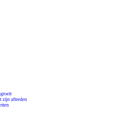
groeit
 zijn aftreden
etten