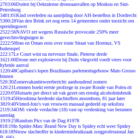
27
03:06
Doden bij Oekraïense droneaanvallen op Moskou en Sint-
Petersburg
34
01:01
Kind overleden na aanrijding door AH-bestelbus in Dordrecht
53
00:28
Van den Brink zet nog eens 14 gemeenten onder toezicht om
spreidingswet
25
22:56
NAVO zet wegens Russische provocatie 250% meer
gevechtsvliegtuigen in
22
22:50
Iran en Oman eens over route Straat van Hormuz, VS
buitenspel
2
22:17
Le Court wint na nerveuze finale, Pieterse derde
16
21:00
Drone met explosieven bij Duits vliegveld voedt vrees voor
hybride aanval
12
20:48
Capibara's lopen Braziliaans parlementsgebouw Mato Grosso
binnen
5
20:30
Zomervakantieweerbericht: aanhoudend zomers
1
20:21
Lemmen boekt eerste profzege in zware Ronde van Polen-rit
22
20:05
Huisarts per direct uit vak gezet om ernstig alcoholmisbruik
15
19:45
Hiroshima herdenkt slachtoffers atoombom, 81 jaar later
38
19:40
Vinted-foto's van vrouwen massaal gedeeld op seksfora
21
19:34
OM: vierde verdachte (18) vast op verdenking van beramen
aanslag
19
19:25
Random Pics van de Dag #1978
8
18:19
In Spider-Man: Brand New Day is Spidey echt weer Spidey
6
18:18
Nieuw slachtoffer in kindermisbruikzaak zorgprofessional Jan
B. (66)