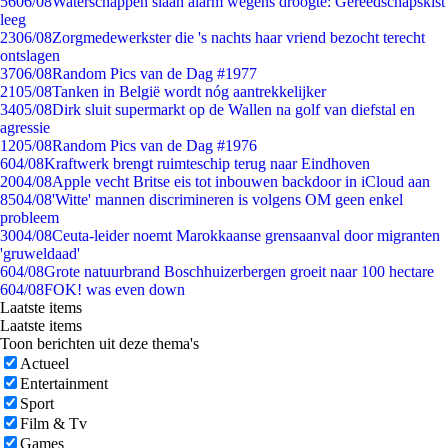
56
06/08
Waterschappen slaan alarm wegens droogte: Gereedschapskist
leeg
23
06/08
Zorgmedewerkster die 's nachts haar vriend bezocht terecht
ontslagen
37
06/08
Random Pics van de Dag #1977
21
05/08
Tanken in België wordt nóg aantrekkelijker
34
05/08
Dirk sluit supermarkt op de Wallen na golf van diefstal en
agressie
12
05/08
Random Pics van de Dag #1976
6
04/08
Kraftwerk brengt ruimteschip terug naar Eindhoven
20
04/08
Apple vecht Britse eis tot inbouwen backdoor in iCloud aan
85
04/08
'Witte' mannen discrimineren is volgens OM geen enkel
probleem
30
04/08
Ceuta-leider noemt Marokkaanse grensaanval door migranten
'gruweldaad'
6
04/08
Grote natuurbrand Boschhuizerbergen groeit naar 100 hectare
6
04/08
FOK! was even down
Laatste items
Laatste items
Toon berichten uit deze thema's
Actueel
Entertainment
Sport
Film & Tv
Games