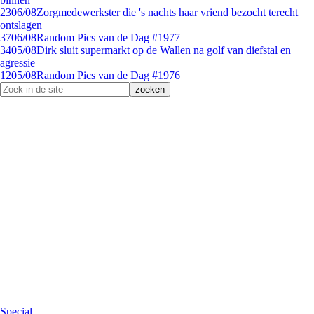
23
06/08
Zorgmedewerkster die 's nachts haar vriend bezocht terecht
ontslagen
37
06/08
Random Pics van de Dag #1977
34
05/08
Dirk sluit supermarkt op de Wallen na golf van diefstal en
agressie
12
05/08
Random Pics van de Dag #1976
Special