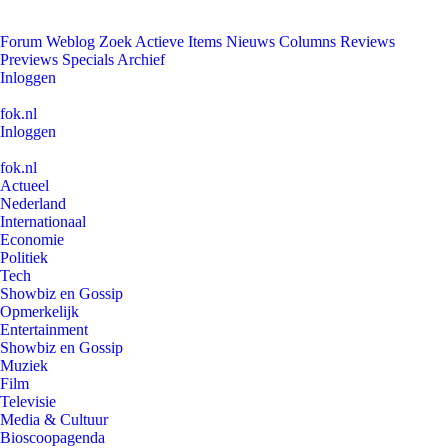
Forum
Weblog
Zoek
Actieve Items
Nieuws
Columns
Reviews
Previews
Specials
Archief
Inloggen
fok.nl
Inloggen
fok.nl
Actueel
Nederland
Internationaal
Economie
Politiek
Tech
Showbiz en Gossip
Opmerkelijk
Entertainment
Showbiz en Gossip
Muziek
Film
Televisie
Media & Cultuur
Bioscoopagenda