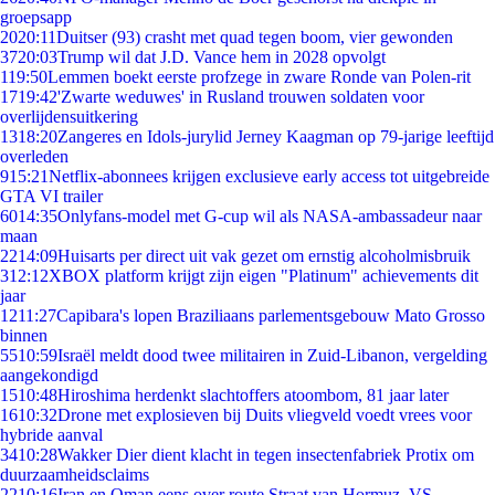
groepsapp
20
20:11
Duitser (93) crasht met quad tegen boom, vier gewonden
37
20:03
Trump wil dat J.D. Vance hem in 2028 opvolgt
1
19:50
Lemmen boekt eerste profzege in zware Ronde van Polen-rit
17
19:42
'Zwarte weduwes' in Rusland trouwen soldaten voor
overlijdensuitkering
13
18:20
Zangeres en Idols-jurylid Jerney Kaagman op 79-jarige leeftijd
overleden
9
15:21
Netflix-abonnees krijgen exclusieve early access tot uitgebreide
GTA VI trailer
60
14:35
Onlyfans-model met G-cup wil als NASA-ambassadeur naar
maan
22
14:09
Huisarts per direct uit vak gezet om ernstig alcoholmisbruik
3
12:12
XBOX platform krijgt zijn eigen "Platinum" achievements dit
jaar
12
11:27
Capibara's lopen Braziliaans parlementsgebouw Mato Grosso
binnen
55
10:59
Israël meldt dood twee militairen in Zuid-Libanon, vergelding
aangekondigd
15
10:48
Hiroshima herdenkt slachtoffers atoombom, 81 jaar later
16
10:32
Drone met explosieven bij Duits vliegveld voedt vrees voor
hybride aanval
34
10:28
Wakker Dier dient klacht in tegen insectenfabriek Protix om
duurzaamheidsclaims
22
10:16
Iran en Oman eens over route Straat van Hormuz, VS