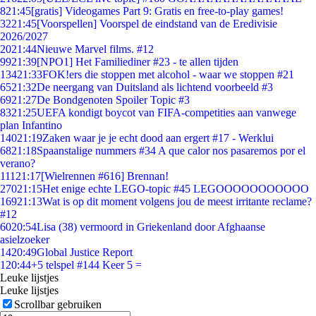
8
21:45
[gratis] Videogames Part 9: Gratis en free-to-play games!
32
21:45
[Voorspellen] Voorspel de eindstand van de Eredivisie
2026/2027
20
21:44
Nieuwe Marvel films. #12
99
21:39
[NPO1] Het Familiediner #23 - te allen tijden
134
21:33
FOK!ers die stoppen met alcohol - waar we stoppen #21
65
21:32
De neergang van Duitsland als lichtend voorbeeld #3
69
21:27
De Bondgenoten Spoiler Topic #3
83
21:25
UEFA kondigt boycot van FIFA-competities aan vanwege
plan Infantino
140
21:19
Zaken waar je je echt dood aan ergert #17 - Werklui
68
21:18
Spaanstalige nummers #34 A que calor nos pasaremos por el
verano?
111
21:17
[Wielrennen #616] Brennan!
270
21:15
Het enige echte LEGO-topic #45 LEGOOOOOOOOOOO
169
21:13
Wat is op dit moment volgens jou de meest irritante reclame?
#12
60
20:54
Lisa (38) vermoord in Griekenland door Afghaanse
asielzoeker
14
20:49
Global Justice Report
1
20:44
+5 telspel #144 Keer 5 =
Leuke lijstjes
Leuke lijstjes
Scrollbar gebruiken