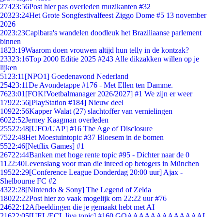
274
23:56
Post hier pas overleden muzikanten #32
203
23:24
Het Grote Songfestivalfeest Ziggo Dome #5 13 november
2026
20
23:23
Capibara's wandelen doodleuk het Braziliaanse parlement
binnen
18
23:19
Waarom doen vrouwen altijd hun telly in de kontzak?
233
23:16
Top 2000 Editie 2025 #243 Alle dikzakken willen op je
lijken
51
23:11
[NPO1] Goedenavond Nederland
254
23:11
De Avondetappe #176 - Met Ellen ten Damme.
76
23:01
[FOK!Voetbalmanager 2026/2027] #1 We zijn er weer
179
22:56
[PlayStation #184] Nieuw deel
109
22:56
Kapper Walat (27) slachtoffer van vernielingen
60
22:52
Jerney Kaagman overleden
255
22:48
[UFO/UAP] #16 The Age of Disclosure
75
22:48
Het Moestuintopic #37 Bloesem in de bomen
55
22:46
[Netflix Games] #1
267
22:44
Banken met hoge rente topic #95 - Dichter naar de 0
11
22:40
Levenslang voor man die inreed op betogers in München
195
22:29
[Conference League Donderdag 20:00 uur] Ajax -
Shelbourne FC #2
43
22:28
[Nintendo & Sony] The Legend of Zelda
180
22:22
Post hier zo vaak mogelijk om 22:22 uur #76
246
22:12
Afbeeldingen die je gemaakt hebt met AI
216
22:05
[UEL/ECL live topic] #160 GOAAAAAAAAAAAAAL