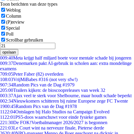
Toon berichten van deze types
Weblog
Column
(P)review
Special
Poll
Scrollbar gebruiken
opslaan
0
09:40
Meta krijgt half miljard boete voor mentale schade bij jongeren
0
09:37
Denemarken pakt AI-gebruik in scholen aan: extra mondelinge
examens
7
09:05
Peter Faber (82) overleden
1
08:03
VrijMiBabes #316 (not very sfw!)
9
07:34
Random Pics van de Dag #1979
2
05:00
Trailers kijken: de bioscoopreleases van week 32
0
03:37
Ajax veel te sterk voor Shelbourne, maar houdt schade beperkt
0
02:34
Nieuwkomers schitteren bij ruime Europese zege FC Twente
19
00:45
Random Pics van de Dag #1978
11
22:04
Ontslagen bij Halo Studios na Campaign Evolved
11
22:01
PS5-doos waarschuwt voor einde fysieke games
2
21:30
De FOK!Voetbalmanager 2026/2027 is begonnen
2
21:03
Le Court wint na nerveuze finale, Pieterse derde
26
20:40
NPO-manager Menno de Boer geschorst na dickpic in