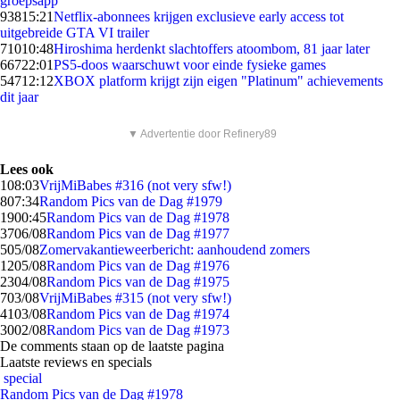
groepsapp
938
15:21
Netflix-abonnees krijgen exclusieve early access tot
uitgebreide GTA VI trailer
710
10:48
Hiroshima herdenkt slachtoffers atoombom, 81 jaar later
667
22:01
PS5-doos waarschuwt voor einde fysieke games
547
12:12
XBOX platform krijgt zijn eigen "Platinum" achievements
dit jaar
▼ Advertentie door Refinery89
Lees ook
1
08:03
VrijMiBabes #316 (not very sfw!)
8
07:34
Random Pics van de Dag #1979
19
00:45
Random Pics van de Dag #1978
37
06/08
Random Pics van de Dag #1977
5
05/08
Zomervakantieweerbericht: aanhoudend zomers
12
05/08
Random Pics van de Dag #1976
23
04/08
Random Pics van de Dag #1975
7
03/08
VrijMiBabes #315 (not very sfw!)
41
03/08
Random Pics van de Dag #1974
30
02/08
Random Pics van de Dag #1973
De comments staan op de laatste pagina
Laatste reviews en specials
special
Random Pics van de Dag #1978