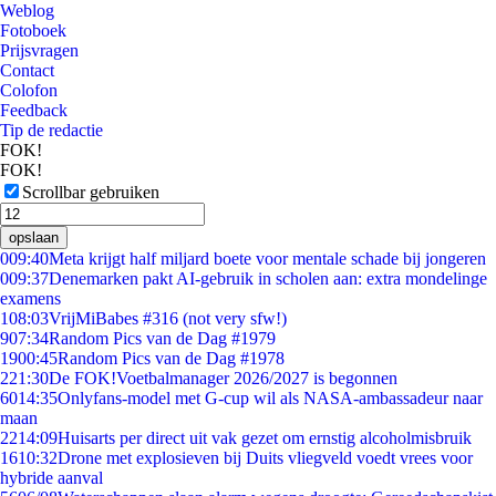
Weblog
Fotoboek
Prijsvragen
Contact
Colofon
Feedback
Tip de redactie
FOK!
FOK!
Scrollbar gebruiken
opslaan
0
09:40
Meta krijgt half miljard boete voor mentale schade bij jongeren
0
09:37
Denemarken pakt AI-gebruik in scholen aan: extra mondelinge
examens
1
08:03
VrijMiBabes #316 (not very sfw!)
9
07:34
Random Pics van de Dag #1979
19
00:45
Random Pics van de Dag #1978
2
21:30
De FOK!Voetbalmanager 2026/2027 is begonnen
60
14:35
Onlyfans-model met G-cup wil als NASA-ambassadeur naar
maan
22
14:09
Huisarts per direct uit vak gezet om ernstig alcoholmisbruik
16
10:32
Drone met explosieven bij Duits vliegveld voedt vrees voor
hybride aanval