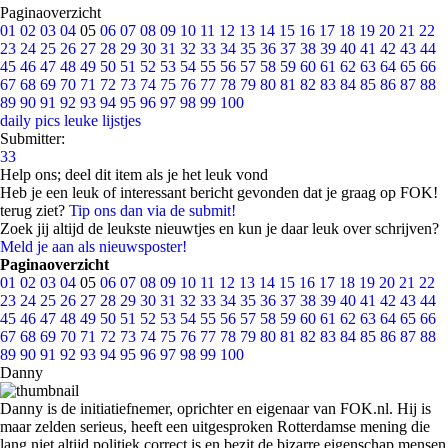
Paginaoverzicht
01
02
03
04
05
06
07
08
09
10
11
12
13
14
15
16
17
18
19
20
21
22
23
24
25
26
27
28
29
30
31
32
33
34
35
36
37
38
39
40
41
42
43
44
45
46
47
48
49
50
51
52
53
54
55
56
57
58
59
60
61
62
63
64
65
66
67
68
69
70
71
72
73
74
75
76
77
78
79
80
81
82
83
84
85
86
87
88
89
90
91
92
93
94
95
96
97
98
99
100
daily pics
leuke lijstjes
Submitter:
33
Help ons; deel dit item als je het leuk vond
Heb je een leuk of interessant bericht gevonden dat je graag op FOK!
terug ziet?
Tip ons dan via de submit!
Zoek jij altijd de leukste nieuwtjes en kun je daar leuk over schrijven?
Meld je aan als nieuwsposter!
Paginaoverzicht
01
02
03
04
05
06
07
08
09
10
11
12
13
14
15
16
17
18
19
20
21
22
23
24
25
26
27
28
29
30
31
32
33
34
35
36
37
38
39
40
41
42
43
44
45
46
47
48
49
50
51
52
53
54
55
56
57
58
59
60
61
62
63
64
65
66
67
68
69
70
71
72
73
74
75
76
77
78
79
80
81
82
83
84
85
86
87
88
89
90
91
92
93
94
95
96
97
98
99
100
Danny
Danny is de initiatiefnemer, oprichter en eigenaar van FOK.nl. Hij is
maar zelden serieus, heeft een uitgesproken Rotterdamse mening die
lang niet altijd politiek correct is en bezit de bizarre eigenschap mensen