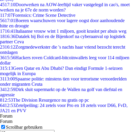
45
17:10
Doorwerken na AOW-leeftijd vaker vastgelegd in cao's, moet
werken na je 67e de norm worden?
1
17:07
Forensics: Crime Scene Detective
56
17:01
Boeren waarschuwen voor lagere oogst door aanhoudende
hitte en droogte
17
16:41
Italiaanse vrouw wint 1 miljoen, gooit kraslot per abuis weg
18
16:36
Datalek bij Bol en de Bijenkorf na cyberaanval op logistiek
partner Ceva
23
16:12
Zorgmedewerkster die 's nachts haar vriend bezocht terecht
ontslagen
36
15:56
Hackers roven Coldcard-bitcoinwallets leeg voor 114 miljoen
dollar
3
15:13
Geen Qatar en Abu Dhabi? Dan eindigt Formule 1-seizoen
mogelijk in Europa
31
13:00
Spaanse politie: minstens tien voor terrorisme veroordeelden
onder migranten Ceuta
34
12:59
Dirk sluit supermarkt op de Wallen na golf van diefstal en
agressie
8
12:53
The Division Resurgence nu gratis op pc
64
12:53
Zetelpeiling: 24 zetels voor Pro en 18 zetels voor D66, FvD,
JA21 en PVV
Forum
Forum
Scrollbar gebruiken