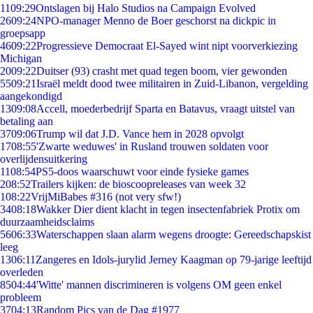
11
09:29
Ontslagen bij Halo Studios na Campaign Evolved
26
09:24
NPO-manager Menno de Boer geschorst na dickpic in
groepsapp
46
09:22
Progressieve Democraat El-Sayed wint nipt voorverkiezing
Michigan
20
09:22
Duitser (93) crasht met quad tegen boom, vier gewonden
55
09:21
Israël meldt dood twee militairen in Zuid-Libanon, vergelding
aangekondigd
13
09:08
Accell, moederbedrijf Sparta en Batavus, vraagt uitstel van
betaling aan
37
09:06
Trump wil dat J.D. Vance hem in 2028 opvolgt
17
08:55
'Zwarte weduwes' in Rusland trouwen soldaten voor
overlijdensuitkering
11
08:54
PS5-doos waarschuwt voor einde fysieke games
2
08:52
Trailers kijken: de bioscoopreleases van week 32
1
08:22
VrijMiBabes #316 (not very sfw!)
34
08:18
Wakker Dier dient klacht in tegen insectenfabriek Protix om
duurzaamheidsclaims
56
06:33
Waterschappen slaan alarm wegens droogte: Gereedschapskist
leeg
13
06:11
Zangeres en Idols-jurylid Jerney Kaagman op 79-jarige leeftijd
overleden
85
04:44
'Witte' mannen discrimineren is volgens OM geen enkel
probleem
37
04:13
Random Pics van de Dag #1977