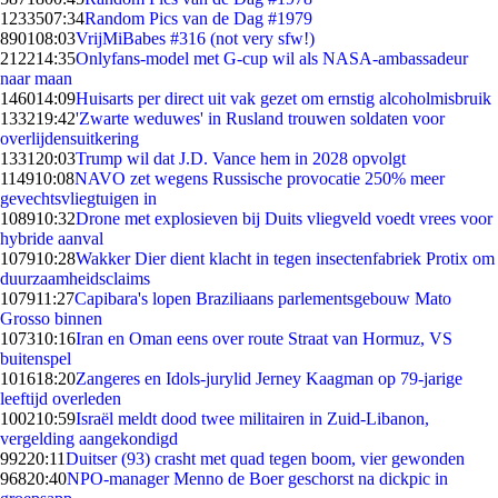
12335
07:34
Random Pics van de Dag #1979
8901
08:03
VrijMiBabes #316 (not very sfw!)
2122
14:35
Onlyfans-model met G-cup wil als NASA-ambassadeur
naar maan
1460
14:09
Huisarts per direct uit vak gezet om ernstig alcoholmisbruik
1332
19:42
'Zwarte weduwes' in Rusland trouwen soldaten voor
overlijdensuitkering
1331
20:03
Trump wil dat J.D. Vance hem in 2028 opvolgt
1149
10:08
NAVO zet wegens Russische provocatie 250% meer
gevechtsvliegtuigen in
1089
10:32
Drone met explosieven bij Duits vliegveld voedt vrees voor
hybride aanval
1079
10:28
Wakker Dier dient klacht in tegen insectenfabriek Protix om
duurzaamheidsclaims
1079
11:27
Capibara's lopen Braziliaans parlementsgebouw Mato
Grosso binnen
1073
10:16
Iran en Oman eens over route Straat van Hormuz, VS
buitenspel
1016
18:20
Zangeres en Idols-jurylid Jerney Kaagman op 79-jarige
leeftijd overleden
1002
10:59
Israël meldt dood twee militairen in Zuid-Libanon,
vergelding aangekondigd
992
20:11
Duitser (93) crasht met quad tegen boom, vier gewonden
968
20:40
NPO-manager Menno de Boer geschorst na dickpic in