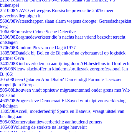
buitenspel
25
10:08
NAVO zet wegens Russische provocatie 250% meer
gevechtsvliegtuigen in
56
06/08
Waterschappen slaan alarm wegens droogte: Gereedschapskist
leeg
1
06/08
Forensics: Crime Scene Detective
23
06/08
Zorgmedewerkster die 's nachts haar vriend bezocht terecht
ontslagen
37
06/08
Random Pics van de Dag #1977
18
05/08
Datalek bij Bol en de Bijenkorf na cyberaanval op logistiek
partner Ceva
34
05/08
Kind overleden na aanrijding door AH-bestelbus in Dordrecht
6
05/08
Nieuw slachtoffer in kindermisbruikzaak zorgprofessional Jan
B. (66)
3
05/08
Geen Qatar en Abu Dhabi? Dan eindigt Formule 1-seizoen
mogelijk in Europa
5
05/08
Litouwen vindt opnieuw migrantentunnel onder grens met Wit-
Rusland
46
05/08
Progressieve Democraat El-Sayed wint nipt voorverkiezing
Michigan
13
05/08
Accell, moederbedrijf Sparta en Batavus, vraagt uitstel van
betaling aan
5
05/08
Zomervakantieweerbericht: aanhoudend zomers
1
05/08
Vollering de sterkste na lastige heuvelrit