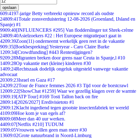
opslaan
6
09:41
97-jarige Betty verbreekt opnieuw record als oudste
248
09:41
Totale zonsverduistering 12-08-2026 (Groenland, IJsland en
Spanje) #1
99
09:40
[INFLUENCERS #295] Van flodderslinger tot Shrek-crème
248
09:40
Asielzoekers #22 : Het Europese migratiepact gaat in
42
09:39
Zoon(11) onderneemt werkelijk geen reet in de vakantie
9
09:35
[Boekbespreking] Yesteryear - Caro Claire Burke
12
09:34
[Crowdfunding] #443 Rentestijgingen?
92
09:28
Migranten breken door grens naar Ceuta in Spanje,l #10
14
09:28
Op vakantie met (kleine) kinderen #30
14
09:24
Rechtszaak dodelijk ongeluk uitgesteld vanwege vakantie
advocaat
203
09:23
Israel en Gaza #17
242
09:22
Tour de France femmes 2026 #3 Tijd voor de borstcrawl
120
09:22
[ShowChat #1259] Waar we gezellig klagen over de warmte
19
09:19
[ATP Tour] #169 Tosti Tallon back on fire
28
09:14
[2026/2027] Eredivisietoto #1
29
09:12
Klacht ingediend tegen grootste insectenfabriek ter wereld
41
09:09
Hoe kom je van egels af?
80
09:08
Meer dan 40 uur werken.
44
09:07
[Netflix #210] TUDUM
19
09:05
Vrouwen willen geen man meer #30
136
09:02
Grote natuurbrand in Noord-Limburg