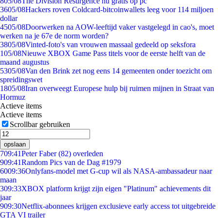
8
05/08
The Division Resurgence nu gratis op pc
36
05/08
Hackers roven Coldcard-bitcoinwallets leeg voor 114 miljoen
dollar
45
05/08
Doorwerken na AOW-leeftijd vaker vastgelegd in cao's, moet
werken na je 67e de norm worden?
38
05/08
Vinted-foto's van vrouwen massaal gedeeld op seksfora
1
05/08
Nieuwe XBOX Game Pass titels voor de eerste helft van de
maand augustus
53
05/08
Van den Brink zet nog eens 14 gemeenten onder toezicht om
spreidingswet
18
05/08
Iran overweegt Europese hulp bij ruimen mijnen in Straat van
Hormuz
Actieve items
Actieve items
Scrollbar gebruiken
opslaan
7
09:41
Peter Faber (82) overleden
9
09:41
Random Pics van de Dag #1979
60
09:36
Onlyfans-model met G-cup wil als NASA-ambassadeur naar
maan
3
09:33
XBOX platform krijgt zijn eigen "Platinum" achievements dit
jaar
9
09:30
Netflix-abonnees krijgen exclusieve early access tot uitgebreide
GTA VI trailer