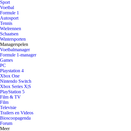
Sport
Voetbal
Formule 1
Autosport
Tennis
Wielrennen
Schaatsen
Wintersporten
Managerspelen
Voetbalmanager
Formule 1-manager
Games
PC
Playstation 4
Xbox One
Nintendo Switch
Xbox Series X|S
PlayStation 5
Film & TV
Film
Televisie
Trailers en Videos
Bioscoopagenda
Forum
Meer