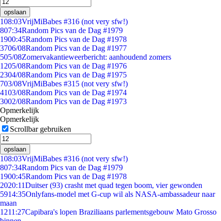
opslaan
1
08:03
VrijMiBabes #316 (not very sfw!)
8
07:34
Random Pics van de Dag #1979
19
00:45
Random Pics van de Dag #1978
37
06/08
Random Pics van de Dag #1977
5
05/08
Zomervakantieweerbericht: aanhoudend zomers
12
05/08
Random Pics van de Dag #1976
23
04/08
Random Pics van de Dag #1975
7
03/08
VrijMiBabes #315 (not very sfw!)
41
03/08
Random Pics van de Dag #1974
30
02/08
Random Pics van de Dag #1973
Opmerkelijk
Opmerkelijk
Scrollbar gebruiken
opslaan
1
08:03
VrijMiBabes #316 (not very sfw!)
8
07:34
Random Pics van de Dag #1979
19
00:45
Random Pics van de Dag #1978
20
20:11
Duitser (93) crasht met quad tegen boom, vier gewonden
59
14:35
Onlyfans-model met G-cup wil als NASA-ambassadeur naar
maan
12
11:27
Capibara's lopen Braziliaans parlementsgebouw Mato Grosso
binnen