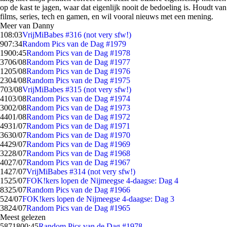
op de kast te jagen, waar dat eigenlijk nooit de bedoeling is. Houdt van
films, series, tech en gamen, en wil vooral nieuws met een mening.
Meer van Danny
1
08:03
VrijMiBabes #316 (not very sfw!)
9
07:34
Random Pics van de Dag #1979
19
00:45
Random Pics van de Dag #1978
37
06/08
Random Pics van de Dag #1977
12
05/08
Random Pics van de Dag #1976
23
04/08
Random Pics van de Dag #1975
7
03/08
VrijMiBabes #315 (not very sfw!)
41
03/08
Random Pics van de Dag #1974
30
02/08
Random Pics van de Dag #1973
44
01/08
Random Pics van de Dag #1972
49
31/07
Random Pics van de Dag #1971
36
30/07
Random Pics van de Dag #1970
44
29/07
Random Pics van de Dag #1969
32
28/07
Random Pics van de Dag #1968
40
27/07
Random Pics van de Dag #1967
14
27/07
VrijMiBabes #314 (not very sfw!)
15
25/07
FOK!kers lopen de Nijmeegse 4-daagse: Dag 4
83
25/07
Random Pics van de Dag #1966
5
24/07
FOK!kers lopen de Nijmeegse 4-daagse: Dag 3
38
24/07
Random Pics van de Dag #1965
Meest gelezen
58718
00:45
Random Pics van de Dag #1978