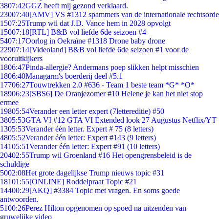
38
07:42
GGZ heeft mij gezond verklaard.
230
07:40
[AMV] VS #1312 spammers van de internationale rechtsorde
15
07:25
Trump wil dat J.D. Vance hem in 2028 opvolgt
150
07:18
[RTL] B&B vol liefde 6de seizoen #4
54
07:17
Oorlog in Oekraïne #1318 Drone baby drone
229
07:14
[Videoland] B&B vol liefde 6de seizoen #1 voor de
vooruitkijkers
18
06:47
Pinda-allergie? Andermans poep slikken helpt misschien
18
06:40
Managarm's boerderij deel #5.1
177
06:27
Touwtrekken 2.0 #636 - Team 1 beste team *G* *O*
189
06:23
[SBS6] De Oranjezomer #10 Helene je kan het niet stop
ermee
198
05:54
Verander een letter expert (7lettereditie) #50
38
05:53
GTA VI #12 GTA VI Extended look 27 Augustus Netflix/YT
13
05:53
Verander één letter. Expert # 75 (8 letters)
48
05:52
Verander één letter: Expert #143 (9 letters)
141
05:51
Verander één letter: Expert #91 (10 letters)
204
02:55
Trump wil Groenland #16 Het opengrensbeleid is de
schuldige
50
02:08
Het grote dagelijkse Trump nieuws topic #31
181
01:55
[ONLINE] Roddelpraat Topic #21
144
00:29
[AKQ] #3384 Topic met vragen. En soms goede
antwoorden.
51
00:26
Perez Hilton opgenomen op spoed na uitzenden van
gruwelijke video