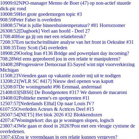
109
09:02
NPO-manager Menno de Boer (47) op non-actief stuurde
dick-pic rond
100
08:59
Het grote goedemorgen topic #3
9
08:59
Peter Faber is overleden
168
08:57
Wat is jullie binnenhuistemperatuur? #81 Horrorzomer
263
08:52
[Dagboek] Veel aan hoofd - Deel 27
17
08:40
Hoe ga jij om met een relatiebreuk?
72
08:37
Een tactische/militaire analyse van het front in Oekraïne #31
13
08:35
Tony Scott (54) overleden
189
08:29
Oorlog Iran #136 Bridge and powerplant day incoming?
7
08:28
Wel eens geprobeerd jou in een relatie te manipuleren?
104
08:28
Progressieve Democraat El-Sayed wint nipt voorverkiezing
Michigan
115
08:23
Vrienden gaan op vakantie zonder mij uit te nodigen
132
08:21
[WLR SC #417] Nieuw deel openen was kaputt
152
08:07
De woningmarkt #96 Eenmaal, andermaal
214
08:03
[SBS6] De Bondgenoten #317 We dansen de macaroni
194
08:02
Politieke meme's en spotprenten #11
125
07:57
[Nederlands Elftal] Op naar Louis IV?
61
07:55
Overleden Acteurs & Actrices Deel #15
265
07:54
[NET5] Het blok 2026 #32 Blokkendozen
42
07:47
Woningtekort: dus ga je woningen slopen, logisch
238
07:43
Wie gaan er dood in 2026?Post met een vleugje cynisme de
overledenen.
33
07:43
Zou je vreemdgaan in een relatie kunnen vergeven?