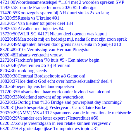
47
21:00
Woordensamenstelspel #1184 met 2 woorden spreken SVP
159
20:58
Tour de France femmes 2026 #5 Lollergps
114
20:55
Koopzegels sparen bij AH duurt straks 2x zo lang
243
20:55
Russia vs Ukraine #91
281
20:54
Van kleuter tot puber deel 184
108
20:52
Afvallen met injecties #4
157
20:50
[WLR SC #417] Nieuw deel openen was kaputt
102
20:49
Man zoekt mij en bedreigt mij, nadat ik met zijn zoon sprak
161
20:49
Migranten breken door grens naar Ceuta in Spanje,l #10
83
20:48
2010: Vermissing van Herman Ploegstra
60
20:48
Huisarts verkracht vrouw.
227
20:47
archito's jaren '70 huis #5 - Een nieuw begin
185
20:46
[Wielrennen #616] Brennan!
8
20:43
Ik rook nog steeds
288
20:38
Centraal Bordspeltopic #8 Game on!
108
20:37
Hoe denkt God echt over homo-seksualiteit? deel 4
8
20:36
Poepen tijdens het tandenpoetsen
117
20:35
Huisarts doet haar werk onder invloed van alcohol
236
20:33
Nederland stevent af op watertekort
262
20:32
Oorlog Iran #136 Bridge and powerplant day incoming?
18
20:31
[Boekbespreking] Yesteryear - Caro Claire Burke
293
20:29
[AMV] VS #1312 spammers van de internationale rechtsorde
206
20:29
Verander een letter expert (7lettereditie) #50
62
20:27
Zou je vreemdgaan in een relatie kunnen vergeven?
63
20:27
Het grote dagelijkse Trump nieuws topic #31