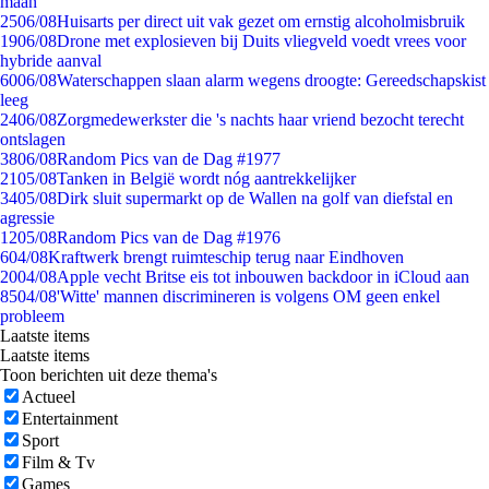
maan
25
06/08
Huisarts per direct uit vak gezet om ernstig alcoholmisbruik
19
06/08
Drone met explosieven bij Duits vliegveld voedt vrees voor
hybride aanval
60
06/08
Waterschappen slaan alarm wegens droogte: Gereedschapskist
leeg
24
06/08
Zorgmedewerkster die 's nachts haar vriend bezocht terecht
ontslagen
38
06/08
Random Pics van de Dag #1977
21
05/08
Tanken in België wordt nóg aantrekkelijker
34
05/08
Dirk sluit supermarkt op de Wallen na golf van diefstal en
agressie
12
05/08
Random Pics van de Dag #1976
6
04/08
Kraftwerk brengt ruimteschip terug naar Eindhoven
20
04/08
Apple vecht Britse eis tot inbouwen backdoor in iCloud aan
85
04/08
'Witte' mannen discrimineren is volgens OM geen enkel
probleem
Laatste items
Laatste items
Toon berichten uit deze thema's
Actueel
Entertainment
Sport
Film & Tv
Games