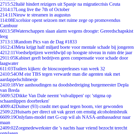
27
15:52
Italië hindert reizigers uit Spanje na migratiecrisis Ceuta
23
14:17
Long live the 7th of October
2
14:11
Nieuw te streamen in augustus
1
14:08
Excelsior opent seizoen met ruime zege op promovendus
Cambuur
60
13:58
Waterschappen slaan alarm wegens droogte: Gereedschapskist
leeg
37
13:13
Random Pics van de Dag #1833
16
12:43
Meta krijgt half miljard boete voor mentale schade bij jongeren
42
12:11
Voedselprijzen wereldwijd op hoogste niveau in ruim drie jaar
29
11:05
Kabinet geeft bedrijven geen compensatie voor schade door
laagwater
6
11:03
Trailers kijken: de bioscoopreleases van week 32
24
10:54
OM eist TBS tegen verwarde man die agenten stak met
aardappelschilmesje
24
10:18
Vier aanhoudingen na doodsbedreiging burgemeester Depla
van Breda
56
09:52
Dikke Van Dale neemt 'vulvalippen' op: 'stigma op
schaamlippen doorbreken'
40
09:42
Duitser (93) crasht met quad tegen boom, vier gewonden
25
09:22
Huisarts per direct uit vak gezet om ernstig alcoholmisbruik
66
09:19
Onlyfans-model met G-cup wil als NASA-ambassadeur naar
maan
24
09:02
Zorgmedewerkster die 's nachts haar vriend bezocht terecht
ontslagen