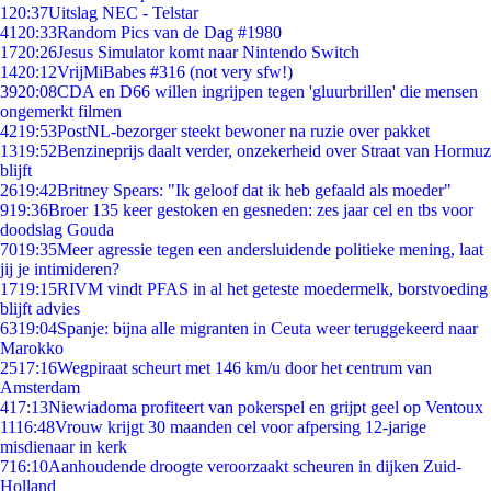
1
20:37
Uitslag NEC - Telstar
41
20:33
Random Pics van de Dag #1980
17
20:26
Jesus Simulator komt naar Nintendo Switch
14
20:12
VrijMiBabes #316 (not very sfw!)
39
20:08
CDA en D66 willen ingrijpen tegen 'gluurbrillen' die mensen
ongemerkt filmen
42
19:53
PostNL-bezorger steekt bewoner na ruzie over pakket
13
19:52
Benzineprijs daalt verder, onzekerheid over Straat van Hormuz
blijft
26
19:42
Britney Spears: "Ik geloof dat ik heb gefaald als moeder"
9
19:36
Broer 135 keer gestoken en gesneden: zes jaar cel en tbs voor
doodslag Gouda
70
19:35
Meer agressie tegen een andersluidende politieke mening, laat
jij je intimideren?
17
19:15
RIVM vindt PFAS in al het geteste moedermelk, borstvoeding
blijft advies
63
19:04
Spanje: bijna alle migranten in Ceuta weer teruggekeerd naar
Marokko
25
17:16
Wegpiraat scheurt met 146 km/u door het centrum van
Amsterdam
4
17:13
Niewiadoma profiteert van pokerspel en grijpt geel op Ventoux
11
16:48
Vrouw krijgt 30 maanden cel voor afpersing 12-jarige
misdienaar in kerk
7
16:10
Aanhoudende droogte veroorzaakt scheuren in dijken Zuid-
Holland