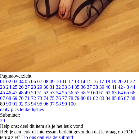
Paginaoverzicht
01
02
03
04
05
06
07
08
09
10
11
12
13
14
15
16
17
18
19
20
21
22
23
24
25
26
27
28
29
30
31
32
33
34
35
36
37
38
39
40
41
42
43
44
45
46
47
48
49
50
51
52
53
54
55
56
57
58
59
60
61
62
63
64
65
66
67
68
69
70
71
72
73
74
75
76
77
78
79
80
81
82
83
84
85
86
87
88
89
90
91
92
93
94
95
96
97
98
99
100
daily pics
leuke lijstjes
Submitter:
29
Help ons; deel dit item als je het leuk vond
Heb je een leuk of interessant bericht gevonden dat je graag op FOK!
terug ziet?
Tip ons dan via de submit!