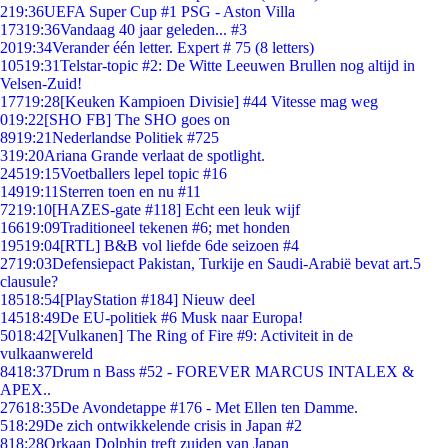
2
19:36
UEFA Super Cup #1 PSG - Aston Villa
173
19:36
Vandaag 40 jaar geleden... #3
20
19:34
Verander één letter. Expert # 75 (8 letters)
105
19:31
Telstar-topic #2: De Witte Leeuwen Brullen nog altijd in
Velsen-Zuid!
177
19:28
[Keuken Kampioen Divisie] #44 Vitesse mag weg
0
19:22
[SHO FB] The SHO goes on
89
19:21
Nederlandse Politiek #725
3
19:20
Ariana Grande verlaat de spotlight.
245
19:15
Voetballers lepel topic #16
149
19:11
Sterren toen en nu #11
72
19:10
[HAZES-gate #118] Echt een leuk wijf
166
19:09
Traditioneel tekenen #6; met honden
195
19:04
[RTL] B&B vol liefde 6de seizoen #4
27
19:03
Defensiepact Pakistan, Turkije en Saudi-Arabië bevat art.5
clausule?
185
18:54
[PlayStation #184] Nieuw deel
145
18:49
De EU-politiek #6 Musk naar Europa!
50
18:42
[Vulkanen] The Ring of Fire #9: Activiteit in de
vulkaanwereld
84
18:37
Drum n Bass #52 - FOREVER MARCUS INTALEX &
APEX..
276
18:35
De Avondetappe #176 - Met Ellen ten Damme.
5
18:29
De zich ontwikkelende crisis in Japan #2
8
18:28
Orkaan Dolphin treft zuiden van Japan