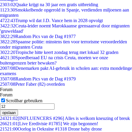
23
03:02
Quake krijgt na 30 jaar een gratis uitbreiding
11
23:30
Smokkelbende opgerold in Spanje, verdienden miljoenen aan
migranten
47
22:43
Trump wil dat J.D. Vance hem in 2028 opvolgt
34
22:32
Ceuta-leider noemt Marokkaanse grensaanval door migranten
'gruweldaad'
38
22:29
Random Pics van de Dag #1977
38
22:28
Spaanse politie: minstens tien voor terrorisme veroordeelden
onder migranten Ceuta
30
22:20
Tropische hitte keert zondag terug met lokaal 32 graden
46
21:30
Spoedberaad EU na crisis Ceuta, moeten we onze
buitengrenzen beter bewaken?
20
07/08
Denemarken pakt AI-gebruik in scholen aan: extra mondelinge
examens
35
07/08
Random Pics van de Dag #1979
25
07/08
Peter Faber (82) overleden
Forum
Forum
Scrollbar gebruiken
opslaan
243
21:02
[INFLUENCERS #296] Alles is welkom kneuzing of breuk
266
21:01
[Live Eredivisie #1785] We zijn begonnen!
215
21:00
Oorlog in Oekraïne #1318 Drone baby drone