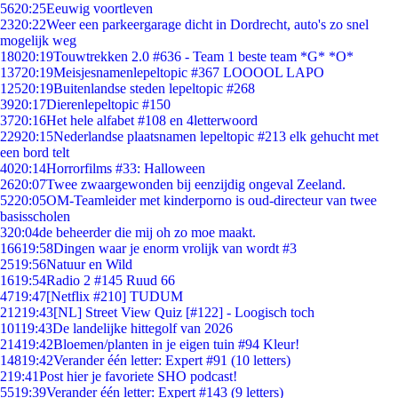
56
20:25
Eeuwig voortleven
23
20:22
Weer een parkeergarage dicht in Dordrecht, auto's zo snel
mogelijk weg
180
20:19
Touwtrekken 2.0 #636 - Team 1 beste team *G* *O*
137
20:19
Meisjesnamenlepeltopic #367 LOOOOL LAPO
125
20:19
Buitenlandse steden lepeltopic #268
39
20:17
Dierenlepeltopic #150
37
20:16
Het hele alfabet #108 en 4letterwoord
229
20:15
Nederlandse plaatsnamen lepeltopic #213 elk gehucht met
een bord telt
40
20:14
Horrorfilms #33: Halloween
26
20:07
Twee zwaargewonden bij eenzijdig ongeval Zeeland.
52
20:05
OM-Teamleider met kinderporno is oud-directeur van twee
basisscholen
3
20:04
de beheerder die mij oh zo moe maakt.
166
19:58
Dingen waar je enorm vrolijk van wordt #3
25
19:56
Natuur en Wild
16
19:54
Radio 2 #145 Ruud 66
47
19:47
[Netflix #210] TUDUM
212
19:43
[NL] Street View Quiz [#122] - Loogisch toch
101
19:43
De landelijke hittegolf van 2026
214
19:42
Bloemen/planten in je eigen tuin #94 Kleur!
148
19:42
Verander één letter: Expert #91 (10 letters)
2
19:41
Post hier je favoriete SHO podcast!
55
19:39
Verander één letter: Expert #143 (9 letters)