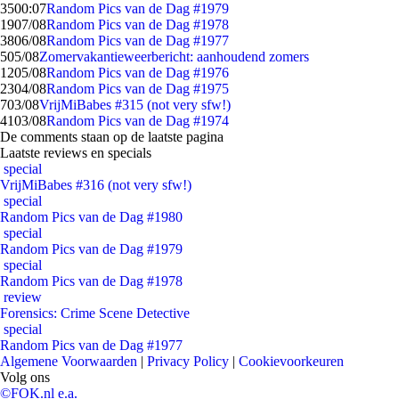
35
00:07
Random Pics van de Dag #1979
19
07/08
Random Pics van de Dag #1978
38
06/08
Random Pics van de Dag #1977
5
05/08
Zomervakantieweerbericht: aanhoudend zomers
12
05/08
Random Pics van de Dag #1976
23
04/08
Random Pics van de Dag #1975
7
03/08
VrijMiBabes #315 (not very sfw!)
41
03/08
Random Pics van de Dag #1974
De comments staan op de laatste pagina
Laatste reviews en specials
special
VrijMiBabes #316 (not very sfw!)
special
Random Pics van de Dag #1980
special
Random Pics van de Dag #1979
special
Random Pics van de Dag #1978
review
Forensics: Crime Scene Detective
special
Random Pics van de Dag #1977
Algemene Voorwaarden
|
Privacy Policy
|
Cookievoorkeuren
Volg ons
©FOK.nl e.a.