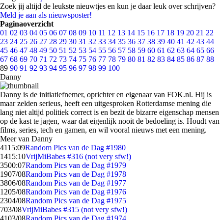
Zoek jij altijd de leukste nieuwtjes en kun je daar leuk over schrijven?
Meld je aan als nieuwsposter!
Paginaoverzicht
01
02
03
04
05
06
07
08
09
10
11
12
13
14
15
16
17
18
19
20
21
22
23
24
25
26
27
28
29
30
31
32
33
34
35
36
37
38
39
40
41
42
43
44
45
46
47
48
49
50
51
52
53
54
55
56
57
58
59
60
61
62
63
64
65
66
67
68
69
70
71
72
73
74
75
76
77
78
79
80
81
82
83
84
85
86
87
88
89
90
91
92
93
94
95
96
97
98
99
100
Danny
Danny is de initiatiefnemer, oprichter en eigenaar van FOK.nl. Hij is
maar zelden serieus, heeft een uitgesproken Rotterdamse mening die
lang niet altijd politiek correct is en bezit de bizarre eigenschap mensen
op de kast te jagen, waar dat eigenlijk nooit de bedoeling is. Houdt van
films, series, tech en gamen, en wil vooral nieuws met een mening.
Meer van Danny
41
15:09
Random Pics van de Dag #1980
14
15:10
VrijMiBabes #316 (not very sfw!)
35
00:07
Random Pics van de Dag #1979
19
07/08
Random Pics van de Dag #1978
38
06/08
Random Pics van de Dag #1977
12
05/08
Random Pics van de Dag #1976
23
04/08
Random Pics van de Dag #1975
7
03/08
VrijMiBabes #315 (not very sfw!)
41
03/08
Random Pics van de Dag #1974