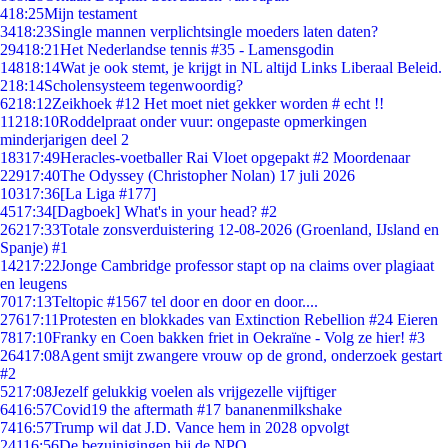
4
18:25
Mijn testament
34
18:23
Single mannen verplichtsingle moeders laten daten?
294
18:21
Het Nederlandse tennis #35 - Lamensgodin
148
18:14
Wat je ook stemt, je krijgt in NL altijd Links Liberaal Beleid.
2
18:14
Scholensysteem tegenwoordig?
62
18:12
Zeikhoek #12 Het moet niet gekker worden # echt !!
112
18:10
Roddelpraat onder vuur: ongepaste opmerkingen
minderjarigen deel 2
183
17:49
Heracles-voetballer Rai Vloet opgepakt #2 Moordenaar
229
17:40
The Odyssey (Christopher Nolan) 17 juli 2026
103
17:36
[La Liga #177]
45
17:34
[Dagboek] What's in your head? #2
262
17:33
Totale zonsverduistering 12-08-2026 (Groenland, IJsland en
Spanje) #1
142
17:22
Jonge Cambridge professor stapt op na claims over plagiaat
en leugens
70
17:13
Teltopic #1567 tel door en door en door....
276
17:11
Protesten en blokkades van Extinction Rebellion #24 Eieren
78
17:10
Franky en Coen bakken friet in Oekraïne - Volg ze hier! #3
264
17:08
Agent smijt zwangere vrouw op de grond, onderzoek gestart
#2
52
17:08
Jezelf gelukkig voelen als vrijgezelle vijftiger
64
16:57
Covid19 the aftermath #17 bananenmilkshake
74
16:57
Trump wil dat J.D. Vance hem in 2028 opvolgt
241
16:56
De bezuinigingen bij de NPO