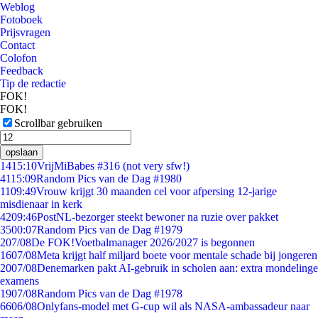
Weblog
Fotoboek
Prijsvragen
Contact
Colofon
Feedback
Tip de redactie
FOK!
FOK!
Scrollbar gebruiken
opslaan
14
15:10
VrijMiBabes #316 (not very sfw!)
41
15:09
Random Pics van de Dag #1980
11
09:49
Vrouw krijgt 30 maanden cel voor afpersing 12-jarige
misdienaar in kerk
42
09:46
PostNL-bezorger steekt bewoner na ruzie over pakket
35
00:07
Random Pics van de Dag #1979
2
07/08
De FOK!Voetbalmanager 2026/2027 is begonnen
16
07/08
Meta krijgt half miljard boete voor mentale schade bij jongeren
20
07/08
Denemarken pakt AI-gebruik in scholen aan: extra mondelinge
examens
19
07/08
Random Pics van de Dag #1978
66
06/08
Onlyfans-model met G-cup wil als NASA-ambassadeur naar