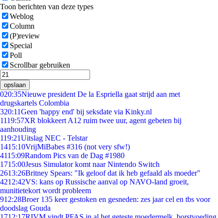
Toon berichten van deze types
Weblog
Column
(P)review
Special
Poll
Scrollbar gebruiken
opslaan
0
20:35
Nieuwe president De la Espriella gaat strijd aan met
drugskartels Colombia
3
20:11
Geen 'happy end' bij seksdate via Kinky.nl
11
19:57
XR blokkeert A12 ruim twee uur, agent gebeten bij
aanhouding
1
19:21
Uitslag NEC - Telstar
14
15:10
VrijMiBabes #316 (not very sfw!)
41
15:09
Random Pics van de Dag #1980
17
15:00
Jesus Simulator komt naar Nintendo Switch
26
13:26
Britney Spears: "Ik geloof dat ik heb gefaald als moeder"
42
12:42
VS: kans op Russische aanval op NAVO-land groeit,
munitietekort wordt probleem
9
12:28
Broer 135 keer gestoken en gesneden: zes jaar cel en tbs voor
doodslag Gouda
17
12:17
RIVM vindt PFAS in al het geteste moedermelk, borstvoeding