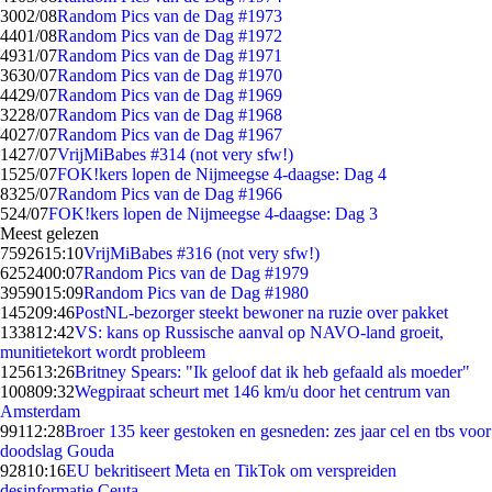
30
02/08
Random Pics van de Dag #1973
44
01/08
Random Pics van de Dag #1972
49
31/07
Random Pics van de Dag #1971
36
30/07
Random Pics van de Dag #1970
44
29/07
Random Pics van de Dag #1969
32
28/07
Random Pics van de Dag #1968
40
27/07
Random Pics van de Dag #1967
14
27/07
VrijMiBabes #314 (not very sfw!)
15
25/07
FOK!kers lopen de Nijmeegse 4-daagse: Dag 4
83
25/07
Random Pics van de Dag #1966
5
24/07
FOK!kers lopen de Nijmeegse 4-daagse: Dag 3
Meest gelezen
75926
15:10
VrijMiBabes #316 (not very sfw!)
62524
00:07
Random Pics van de Dag #1979
39590
15:09
Random Pics van de Dag #1980
1452
09:46
PostNL-bezorger steekt bewoner na ruzie over pakket
1338
12:42
VS: kans op Russische aanval op NAVO-land groeit,
munitietekort wordt probleem
1256
13:26
Britney Spears: "Ik geloof dat ik heb gefaald als moeder"
1008
09:32
Wegpiraat scheurt met 146 km/u door het centrum van
Amsterdam
991
12:28
Broer 135 keer gestoken en gesneden: zes jaar cel en tbs voor
doodslag Gouda
928
10:16
EU bekritiseert Meta en TikTok om verspreiden
desinformatie Ceuta