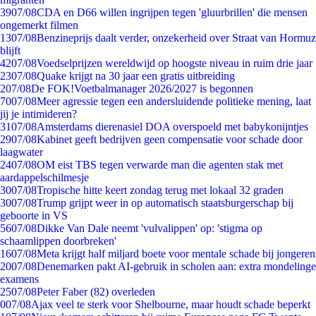
39
07/08
CDA en D66 willen ingrijpen tegen 'gluurbrillen' die mensen
ongemerkt filmen
13
07/08
Benzineprijs daalt verder, onzekerheid over Straat van Hormuz
blijft
42
07/08
Voedselprijzen wereldwijd op hoogste niveau in ruim drie jaar
23
07/08
Quake krijgt na 30 jaar een gratis uitbreiding
2
07/08
De FOK!Voetbalmanager 2026/2027 is begonnen
70
07/08
Meer agressie tegen een andersluidende politieke mening, laat
jij je intimideren?
31
07/08
Amsterdams dierenasiel DOA overspoeld met babykonijntjes
29
07/08
Kabinet geeft bedrijven geen compensatie voor schade door
laagwater
24
07/08
OM eist TBS tegen verwarde man die agenten stak met
aardappelschilmesje
30
07/08
Tropische hitte keert zondag terug met lokaal 32 graden
30
07/08
Trump grijpt weer in op automatisch staatsburgerschap bij
geboorte in VS
56
07/08
Dikke Van Dale neemt 'vulvalippen' op: 'stigma op
schaamlippen doorbreken'
16
07/08
Meta krijgt half miljard boete voor mentale schade bij jongeren
20
07/08
Denemarken pakt AI-gebruik in scholen aan: extra mondelinge
examens
25
07/08
Peter Faber (82) overleden
0
07/08
Ajax veel te sterk voor Shelbourne, maar houdt schade beperkt