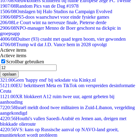
1
07/08
Nieuwkomers schitteren bij ruime Europese zege FC Twente
19
07/08
Random Pics van de Dag #1978
15
06/08
Ontslagen bij Halo Studios na Campaign Evolved
19
06/08
PS5-doos waarschuwt voor einde fysieke games
2
06/08
Le Court wint na nerveuze finale, Pieterse derde
29
06/08
NPO-manager Menno de Boer geschorst na dickpic in
groepsapp
40
06/08
Duitser (93) crasht met quad tegen boom, vier gewonden
47
06/08
Trump wil dat J.D. Vance hem in 2028 opvolgt
Actieve items
Actieve items
Scrollbar gebruiken
opslaan
3
21:00
Geen 'happy end' bij seksdate via Kinky.nl
51
21:00
EU bekritiseert Meta en TikTok om verspreiden desinformatie
Ceuta
11
21:00
XR blokkeert A12 ruim twee uur, agent gebeten bij
aanhouding
72
20:58
Israël meldt dood twee militairen in Zuid-Libanon, vergelding
aangekondigd
42
20:56
Houthi's vallen Saoedi-Arabië en Jemen aan, dreigen met
blokkade olieroute
42
20:56
VS: kans op Russische aanval op NAVO-land groeit,
munitietekort wordt probleem