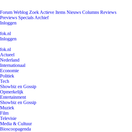
Forum
Weblog
Zoek
Actieve Items
Nieuws
Columns
Reviews
Previews
Specials
Archief
Inloggen
fok.nl
Inloggen
fok.nl
Actueel
Nederland
Internationaal
Economie
Politiek
Tech
Showbiz en Gossip
Opmerkelijk
Entertainment
Showbiz en Gossip
Muziek
Film
Televisie
Media & Cultuur
Bioscoopagenda