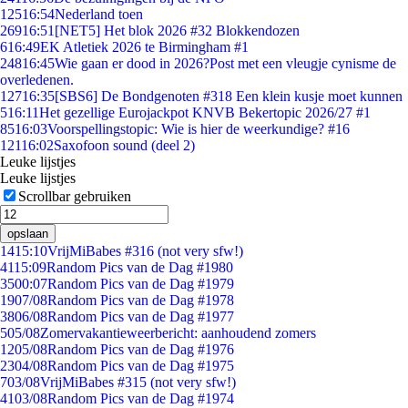
125
16:54
Nederland toen
269
16:51
[NET5] Het blok 2026 #32 Blokkendozen
6
16:49
EK Atletiek 2026 te Birmingham #1
248
16:45
Wie gaan er dood in 2026?Post met een vleugje cynisme de
overledenen.
127
16:35
[SBS6] De Bondgenoten #318 Een klein kusje moet kunnen
5
16:11
Het gezellige Eurojackpot KNVB Bekertopic 2026/27 #1
85
16:03
Voorspellingstopic: Wie is hier de weerkundige? #16
121
16:02
Saxofoon sound (deel 2)
Leuke lijstjes
Leuke lijstjes
Scrollbar gebruiken
opslaan
14
15:10
VrijMiBabes #316 (not very sfw!)
41
15:09
Random Pics van de Dag #1980
35
00:07
Random Pics van de Dag #1979
19
07/08
Random Pics van de Dag #1978
38
06/08
Random Pics van de Dag #1977
5
05/08
Zomervakantieweerbericht: aanhoudend zomers
12
05/08
Random Pics van de Dag #1976
23
04/08
Random Pics van de Dag #1975
7
03/08
VrijMiBabes #315 (not very sfw!)
41
03/08
Random Pics van de Dag #1974