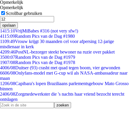
Opmerkelijk
Opmerkelijk
Scrollbar gebruiken
opslaan
14
15:10
VrijMiBabes #316 (not very sfw!)
41
15:09
Random Pics van de Dag #1980
11
09:49
Vrouw krijgt 30 maanden cel voor afpersing 12-jarige
misdienaar in kerk
42
09:46
PostNL-bezorger steekt bewoner na ruzie over pakket
35
00:07
Random Pics van de Dag #1979
19
07/08
Random Pics van de Dag #1978
40
06/08
Duitser (93) crasht met quad tegen boom, vier gewonden
66
06/08
Onlyfans-model met G-cup wil als NASA-ambassadeur naar
maan
12
06/08
Capibara's lopen Braziliaans parlementsgebouw Mato Grosso
binnen
24
06/08
Zorgmedewerkster die 's nachts haar vriend bezocht terecht
ontslagen