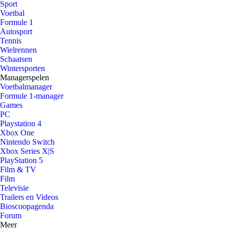
Sport
Voetbal
Formule 1
Autosport
Tennis
Wielrennen
Schaatsen
Wintersporten
Managerspelen
Voetbalmanager
Formule 1-manager
Games
PC
Playstation 4
Xbox One
Nintendo Switch
Xbox Series X|S
PlayStation 5
Film & TV
Film
Televisie
Trailers en Videos
Bioscoopagenda
Forum
Meer