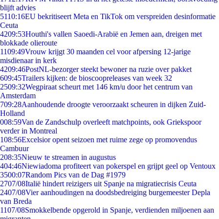
blijft advies
51
10:16
EU bekritiseert Meta en TikTok om verspreiden desinformatie
Ceuta
42
09:53
Houthi's vallen Saoedi-Arabië en Jemen aan, dreigen met
blokkade olieroute
11
09:49
Vrouw krijgt 30 maanden cel voor afpersing 12-jarige
misdienaar in kerk
42
09:46
PostNL-bezorger steekt bewoner na ruzie over pakket
6
09:45
Trailers kijken: de bioscoopreleases van week 32
25
09:32
Wegpiraat scheurt met 146 km/u door het centrum van
Amsterdam
7
09:28
Aanhoudende droogte veroorzaakt scheuren in dijken Zuid-
Holland
0
08:59
Van de Zandschulp overleeft matchpoints, ook Griekspoor
verder in Montreal
1
08:56
Excelsior opent seizoen met ruime zege op promovendus
Cambuur
2
08:35
Nieuw te streamen in augustus
4
04:46
Niewiadoma profiteert van pokerspel en grijpt geel op Ventoux
35
00:07
Random Pics van de Dag #1979
27
07/08
Italië hindert reizigers uit Spanje na migratiecrisis Ceuta
24
07/08
Vier aanhoudingen na doodsbedreiging burgemeester Depla
van Breda
11
07/08
Smokkelbende opgerold in Spanje, verdienden miljoenen aan
migranten