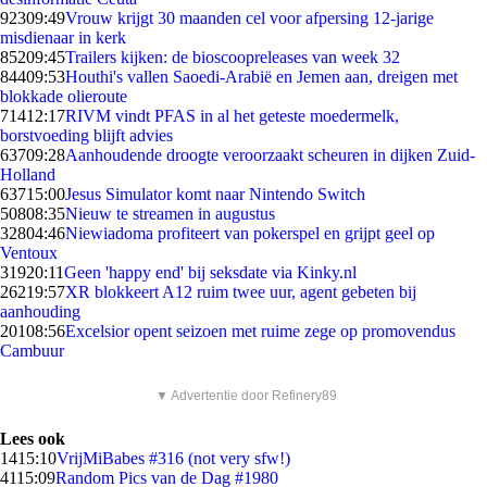
923
09:49
Vrouw krijgt 30 maanden cel voor afpersing 12-jarige
misdienaar in kerk
852
09:45
Trailers kijken: de bioscoopreleases van week 32
844
09:53
Houthi's vallen Saoedi-Arabië en Jemen aan, dreigen met
blokkade olieroute
714
12:17
RIVM vindt PFAS in al het geteste moedermelk,
borstvoeding blijft advies
637
09:28
Aanhoudende droogte veroorzaakt scheuren in dijken Zuid-
Holland
637
15:00
Jesus Simulator komt naar Nintendo Switch
508
08:35
Nieuw te streamen in augustus
328
04:46
Niewiadoma profiteert van pokerspel en grijpt geel op
Ventoux
319
20:11
Geen 'happy end' bij seksdate via Kinky.nl
262
19:57
XR blokkeert A12 ruim twee uur, agent gebeten bij
aanhouding
201
08:56
Excelsior opent seizoen met ruime zege op promovendus
Cambuur
▼ Advertentie door Refinery89
Lees ook
14
15:10
VrijMiBabes #316 (not very sfw!)
41
15:09
Random Pics van de Dag #1980