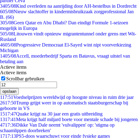
partner Ceva
34
05/08
Kind overleden na aanrijding door AH-bestelbus in Dordrecht
6
05/08
Nieuw slachtoffer in kindermisbruikzaak zorgprofessional Jan
B. (66)
3
05/08
Geen Qatar en Abu Dhabi? Dan eindigt Formule 1-seizoen
mogelijk in Europa
5
05/08
Litouwen vindt opnieuw migrantentunnel onder grens met Wit-
Rusland
46
05/08
Progressieve Democraat El-Sayed wint nipt voorverkiezing
Michigan
14
05/08
Accell, moederbedrijf Sparta en Batavus, vraagt uitstel van
betaling aan
Actieve items
Actieve items
Scrollbar gebruiken
opslaan
1
17:51
Voedselprijzen wereldwijd op hoogste niveau in ruim drie jaar
26
17:50
Trump grijpt weer in op automatisch staatsburgerschap bij
geboorte in VS
15
17:47
Quake krijgt na 30 jaar een gratis uitbreiding
13
17:41
Meta krijgt half miljard boete voor mentale schade bij jongeren
47
17:36
Dikke Van Dale neemt 'vulvalippen' op: 'stigma op
schaamlippen doorbreken'
17
17:13
PS5-doos waarschuwt voor einde fysieke games