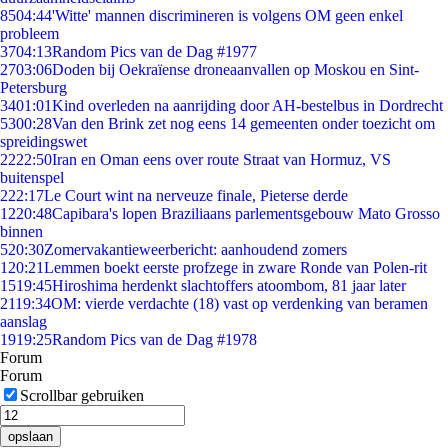
85
04:44
'Witte' mannen discrimineren is volgens OM geen enkel
probleem
37
04:13
Random Pics van de Dag #1977
27
03:06
Doden bij Oekraïense droneaanvallen op Moskou en Sint-
Petersburg
34
01:01
Kind overleden na aanrijding door AH-bestelbus in Dordrecht
53
00:28
Van den Brink zet nog eens 14 gemeenten onder toezicht om
spreidingswet
22
22:50
Iran en Oman eens over route Straat van Hormuz, VS
buitenspel
2
22:17
Le Court wint na nerveuze finale, Pieterse derde
12
20:48
Capibara's lopen Braziliaans parlementsgebouw Mato Grosso
binnen
5
20:30
Zomervakantieweerbericht: aanhoudend zomers
1
20:21
Lemmen boekt eerste profzege in zware Ronde van Polen-rit
15
19:45
Hiroshima herdenkt slachtoffers atoombom, 81 jaar later
21
19:34
OM: vierde verdachte (18) vast op verdenking van beramen
aanslag
19
19:25
Random Pics van de Dag #1978
Forum
Forum
Scrollbar gebruiken
opslaan