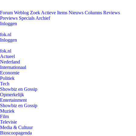
Forum
Weblog
Zoek
Actieve Items
Nieuws
Columns
Reviews
Previews
Specials
Archief
Inloggen
fok.nl
Inloggen
fok.nl
Actueel
Nederland
Internationaal
Economie
Politiek
Tech
Showbiz en Gossip
Opmerkelijk
Entertainment
Showbiz en Gossip
Muziek
Film
Televisie
Media & Cultuur
Bioscoopagenda