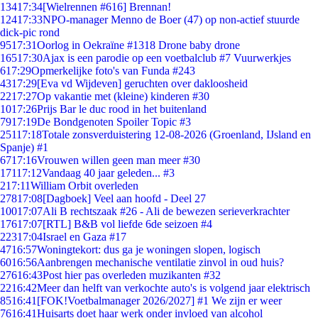
134
17:34
[Wielrennen #616] Brennan!
124
17:33
NPO-manager Menno de Boer (47) op non-actief stuurde
dick-pic rond
95
17:31
Oorlog in Oekraïne #1318 Drone baby drone
165
17:30
Ajax is een parodie op een voetbalclub #7 Vuurwerkjes
6
17:29
Opmerkelijke foto's van Funda #243
43
17:29
[Eva vd Wijdeven] geruchten over dakloosheid
22
17:27
Op vakantie met (kleine) kinderen #30
10
17:26
Prijs Bar le duc rood in het buitenland
79
17:19
De Bondgenoten Spoiler Topic #3
251
17:18
Totale zonsverduistering 12-08-2026 (Groenland, IJsland en
Spanje) #1
67
17:16
Vrouwen willen geen man meer #30
171
17:12
Vandaag 40 jaar geleden... #3
2
17:11
William Orbit overleden
278
17:08
[Dagboek] Veel aan hoofd - Deel 27
100
17:07
Ali B rechtszaak #26 - Ali de bewezen serieverkrachter
176
17:07
[RTL] B&B vol liefde 6de seizoen #4
223
17:04
Israel en Gaza #17
47
16:57
Woningtekort: dus ga je woningen slopen, logisch
60
16:56
Aanbrengen mechanische ventilatie zinvol in oud huis?
276
16:43
Post hier pas overleden muzikanten #32
22
16:42
Meer dan helft van verkochte auto's is volgend jaar elektrisch
85
16:41
[FOK!Voetbalmanager 2026/2027] #1 We zijn er weer
76
16:41
Huisarts doet haar werk onder invloed van alcohol