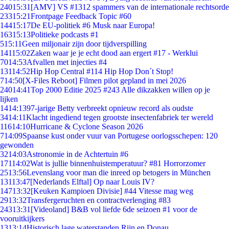
240
15:31
[AMV] VS #1312 spammers van de internationale rechtsorde
233
15:21
Frontpage Feedback Topic #60
144
15:17
De EU-politiek #6 Musk naar Europa!
163
15:13
Politieke podcasts #1
5
15:11
Geen miljonair zijn door tijdverspilling
141
15:02
Zaken waar je je echt dood aan ergert #17 - Werklui
70
14:53
Afvallen met injecties #4
131
14:52
Hip Hop Central #114 Hip Hop Don´t Stop!
7
14:50
[X-Files Reboot] Filmen pilot gepland in mei 2026
240
14:41
Top 2000 Editie 2025 #243 Alle dikzakken willen op je
lijken
14
14:13
97-jarige Betty verbreekt opnieuw record als oudste
34
14:11
Klacht ingediend tegen grootste insectenfabriek ter wereld
116
14:10
Hurricane & Cyclone Season 2026
7
14:09
Spaanse kust onder vuur van Portugese oorlogsschepen: 120
gewonden
32
14:03
Astronomie in de Achtertuin #6
171
14:02
Wat is jullie binnenhuistemperatuur? #81 Horrorzomer
25
13:56
Levenslang voor man die inreed op betogers in München
131
13:47
[Nederlands Elftal] Op naar Louis IV?
147
13:32
[Keuken Kampioen Divisie] #44 Vitesse mag weg
29
13:32
Transfergeruchten en contractverlenging #83
243
13:31
[Videoland] B&B vol liefde 6de seizoen #1 voor de
vooruitkijkers
13
13:14
Historisch lage waterstanden Rijn en Donau