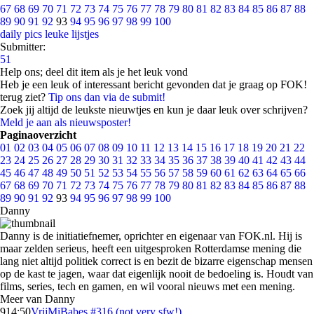
67
68
69
70
71
72
73
74
75
76
77
78
79
80
81
82
83
84
85
86
87
88
89
90
91
92
93
94
95
96
97
98
99
100
daily pics
leuke lijstjes
Submitter:
51
Help ons; deel dit item als je het leuk vond
Heb je een leuk of interessant bericht gevonden dat je graag op FOK!
terug ziet?
Tip ons dan via de submit!
Zoek jij altijd de leukste nieuwtjes en kun je daar leuk over schrijven?
Meld je aan als nieuwsposter!
Paginaoverzicht
01
02
03
04
05
06
07
08
09
10
11
12
13
14
15
16
17
18
19
20
21
22
23
24
25
26
27
28
29
30
31
32
33
34
35
36
37
38
39
40
41
42
43
44
45
46
47
48
49
50
51
52
53
54
55
56
57
58
59
60
61
62
63
64
65
66
67
68
69
70
71
72
73
74
75
76
77
78
79
80
81
82
83
84
85
86
87
88
89
90
91
92
93
94
95
96
97
98
99
100
Danny
Danny is de initiatiefnemer, oprichter en eigenaar van FOK.nl. Hij is
maar zelden serieus, heeft een uitgesproken Rotterdamse mening die
lang niet altijd politiek correct is en bezit de bizarre eigenschap mensen
op de kast te jagen, waar dat eigenlijk nooit de bedoeling is. Houdt van
films, series, tech en gamen, en wil vooral nieuws met een mening.
Meer van Danny
9
14:50
VrijMiBabes #316 (not very sfw!)