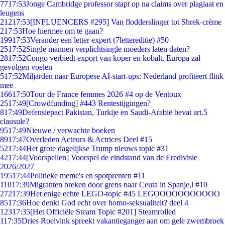
77
17:53
Jonge Cambridge professor stapt op na claims over plagiaat en
leugens
212
17:53
[INFLUENCERS #295] Van flodderslinger tot Shrek-crème
2
17:53
Hoe hiermee om te gaan?
199
17:53
Verander een letter expert (7lettereditie) #50
25
17:52
Single mannen verplichtsingle moeders laten daten?
28
17:52
Congo verbiedt export van koper en kobalt, Europa zal
gevolgen voelen
5
17:52
Miljarden naar Europese AI-start-ups: Nederland profiteert flink
mee
166
17:50
Tour de France femmes 2026 #4 op de Ventoux
25
17:49
[Crowdfunding] #443 Rentestijgingen?
8
17:49
Defensiepact Pakistan, Turkije en Saudi-Arabië bevat art.5
clausule?
95
17:49
Nieuwe / verwachte boeken
89
17:47
Overleden Acteurs & Actrices Deel #15
52
17:44
Het grote dagelijkse Trump nieuws topic #31
42
17:44
[Voorspellen] Voorspel de eindstand van de Eredivisie
2026/2027
195
17:44
Politieke meme's en spotprenten #11
110
17:39
Migranten breken door grens naar Ceuta in Spanje,l #10
272
17:39
Het enige echte LEGO-topic #45 LEGOOOOOOOOOOO
85
17:36
Hoe denkt God echt over homo-seksualiteit? deel 4
123
17:35
[Het Officiële Steam Topic #201] Steamrolled
1
17:35
Dries Roelvink spreekt vakantieganger aan om gele zwembroek