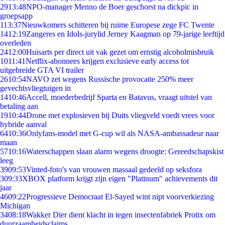
29
13:48
NPO-manager Menno de Boer geschorst na dickpic in
groepsapp
1
13:37
Nieuwkomers schitteren bij ruime Europese zege FC Twente
14
12:19
Zangeres en Idols-jurylid Jerney Kaagman op 79-jarige leeftijd
overleden
24
12:00
Huisarts per direct uit vak gezet om ernstig alcoholmisbruik
10
11:41
Netflix-abonnees krijgen exclusieve early access tot
uitgebreide GTA VI trailer
26
10:54
NAVO zet wegens Russische provocatie 250% meer
gevechtsvliegtuigen in
14
10:46
Accell, moederbedrijf Sparta en Batavus, vraagt uitstel van
betaling aan
19
10:44
Drone met explosieven bij Duits vliegveld voedt vrees voor
hybride aanval
64
10:36
Onlyfans-model met G-cup wil als NASA-ambassadeur naar
maan
57
10:16
Waterschappen slaan alarm wegens droogte: Gereedschapskist
leeg
39
09:53
Vinted-foto's van vrouwen massaal gedeeld op seksfora
3
09:33
XBOX platform krijgt zijn eigen "Platinum" achievements dit
jaar
46
09:22
Progressieve Democraat El-Sayed wint nipt voorverkiezing
Michigan
34
08:18
Wakker Dier dient klacht in tegen insectenfabriek Protix om
duurzaamheidsclaims