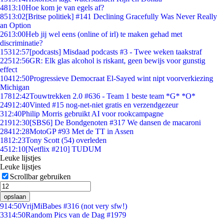
48
13:10
Hoe kom je van egels af?
85
13:02
[Britse politiek] #141 Declining Gracefully Was Never Really
an Option
26
13:00
Heb jij wel eens (online of irl) te maken gehad met
discriminatie?
153
12:57
[podcasts] Misdaad podcasts #3 - Twee weken taakstraf
225
12:56
GR: Elk glas alcohol is riskant, geen bewijs voor gunstig
effect
104
12:50
Progressieve Democraat El-Sayed wint nipt voorverkiezing
Michigan
178
12:42
Touwtrekken 2.0 #636 - Team 1 beste team *G* *O*
249
12:40
Vinted #15 nog-net-niet gratis en verzendgezeur
3
12:40
Philip Morris gebruikt AI voor rookcampagne
219
12:30
[SBS6] De Bondgenoten #317 We dansen de macaroni
284
12:28
MotoGP #93 Met de TT in Assen
18
12:23
Tony Scott (54) overleden
45
12:10
[Netflix #210] TUDUM
Leuke lijstjes
Leuke lijstjes
Scrollbar gebruiken
opslaan
9
14:50
VrijMiBabes #316 (not very sfw!)
33
14:50
Random Pics van de Dag #1979