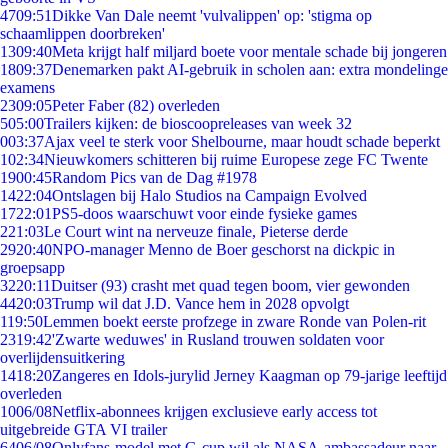
47
09:51
Dikke Van Dale neemt 'vulvalippen' op: 'stigma op
schaamlippen doorbreken'
13
09:40
Meta krijgt half miljard boete voor mentale schade bij jongeren
18
09:37
Denemarken pakt AI-gebruik in scholen aan: extra mondelinge
examens
23
09:05
Peter Faber (82) overleden
5
05:00
Trailers kijken: de bioscoopreleases van week 32
0
03:37
Ajax veel te sterk voor Shelbourne, maar houdt schade beperkt
1
02:34
Nieuwkomers schitteren bij ruime Europese zege FC Twente
19
00:45
Random Pics van de Dag #1978
14
22:04
Ontslagen bij Halo Studios na Campaign Evolved
17
22:01
PS5-doos waarschuwt voor einde fysieke games
2
21:03
Le Court wint na nerveuze finale, Pieterse derde
29
20:40
NPO-manager Menno de Boer geschorst na dickpic in
groepsapp
32
20:11
Duitser (93) crasht met quad tegen boom, vier gewonden
44
20:03
Trump wil dat J.D. Vance hem in 2028 opvolgt
1
19:50
Lemmen boekt eerste profzege in zware Ronde van Polen-rit
23
19:42
'Zwarte weduwes' in Rusland trouwen soldaten voor
overlijdensuitkering
14
18:20
Zangeres en Idols-jurylid Jerney Kaagman op 79-jarige leeftijd
overleden
10
06/08
Netflix-abonnees krijgen exclusieve early access tot
uitgebreide GTA VI trailer
64
06/08
Onlyfans-model met G-cup wil als NASA-ambassadeur naar