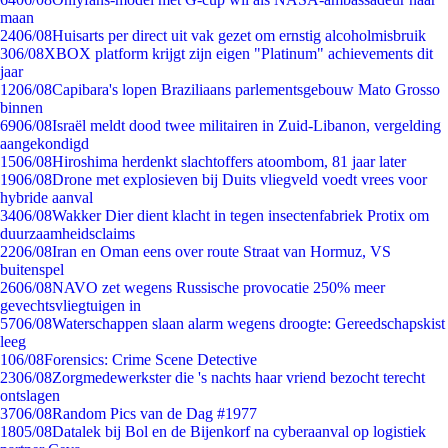
maan
24
06/08
Huisarts per direct uit vak gezet om ernstig alcoholmisbruik
3
06/08
XBOX platform krijgt zijn eigen "Platinum" achievements dit
jaar
12
06/08
Capibara's lopen Braziliaans parlementsgebouw Mato Grosso
binnen
69
06/08
Israël meldt dood twee militairen in Zuid-Libanon, vergelding
aangekondigd
15
06/08
Hiroshima herdenkt slachtoffers atoombom, 81 jaar later
19
06/08
Drone met explosieven bij Duits vliegveld voedt vrees voor
hybride aanval
34
06/08
Wakker Dier dient klacht in tegen insectenfabriek Protix om
duurzaamheidsclaims
22
06/08
Iran en Oman eens over route Straat van Hormuz, VS
buitenspel
26
06/08
NAVO zet wegens Russische provocatie 250% meer
gevechtsvliegtuigen in
57
06/08
Waterschappen slaan alarm wegens droogte: Gereedschapskist
leeg
1
06/08
Forensics: Crime Scene Detective
23
06/08
Zorgmedewerkster die 's nachts haar vriend bezocht terecht
ontslagen
37
06/08
Random Pics van de Dag #1977
18
05/08
Datalek bij Bol en de Bijenkorf na cyberaanval op logistiek