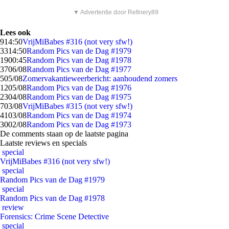
▼ Advertentie door Refinery89
Lees ook
9
14:50
VrijMiBabes #316 (not very sfw!)
33
14:50
Random Pics van de Dag #1979
19
00:45
Random Pics van de Dag #1978
37
06/08
Random Pics van de Dag #1977
5
05/08
Zomervakantieweerbericht: aanhoudend zomers
12
05/08
Random Pics van de Dag #1976
23
04/08
Random Pics van de Dag #1975
7
03/08
VrijMiBabes #315 (not very sfw!)
41
03/08
Random Pics van de Dag #1974
30
02/08
Random Pics van de Dag #1973
De comments staan op de laatste pagina
Laatste reviews en specials
special
VrijMiBabes #316 (not very sfw!)
special
Random Pics van de Dag #1979
special
Random Pics van de Dag #1978
review
Forensics: Crime Scene Detective
special