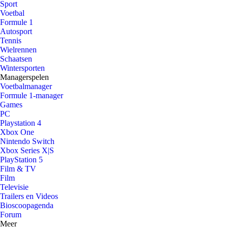
Sport
Voetbal
Formule 1
Autosport
Tennis
Wielrennen
Schaatsen
Wintersporten
Managerspelen
Voetbalmanager
Formule 1-manager
Games
PC
Playstation 4
Xbox One
Nintendo Switch
Xbox Series X|S
PlayStation 5
Film & TV
Film
Televisie
Trailers en Videos
Bioscoopagenda
Forum
Meer