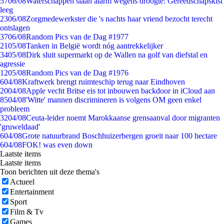
57
06/08
Waterschappen slaan alarm wegens droogte: Gereedschapskist
leeg
23
06/08
Zorgmedewerkster die 's nachts haar vriend bezocht terecht
ontslagen
37
06/08
Random Pics van de Dag #1977
21
05/08
Tanken in België wordt nóg aantrekkelijker
34
05/08
Dirk sluit supermarkt op de Wallen na golf van diefstal en
agressie
12
05/08
Random Pics van de Dag #1976
6
04/08
Kraftwerk brengt ruimteschip terug naar Eindhoven
20
04/08
Apple vecht Britse eis tot inbouwen backdoor in iCloud aan
85
04/08
'Witte' mannen discrimineren is volgens OM geen enkel
probleem
32
04/08
Ceuta-leider noemt Marokkaanse grensaanval door migranten
'gruweldaad'
6
04/08
Grote natuurbrand Boschhuizerbergen groeit naar 100 hectare
6
04/08
FOK! was even down
Laatste items
Laatste items
Toon berichten uit deze thema's
Actueel
Entertainment
Sport
Film & Tv
Games