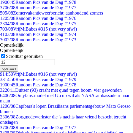
19
00:45
Random Pics van de Dag #1978
37
06/08
Random Pics van de Dag #1977
5
05/08
Zomervakantieweerbericht: aanhoudend zomers
12
05/08
Random Pics van de Dag #1976
23
04/08
Random Pics van de Dag #1975
7
03/08
VrijMiBabes #315 (not very sfw!)
41
03/08
Random Pics van de Dag #1974
30
02/08
Random Pics van de Dag #1973
Opmerkelijk
Opmerkelijk
Scrollbar gebruiken
opslaan
9
14:50
VrijMiBabes #316 (not very sfw!)
33
14:50
Random Pics van de Dag #1979
19
00:45
Random Pics van de Dag #1978
32
20:11
Duitser (93) crasht met quad tegen boom, vier gewonden
64
06/08
Onlyfans-model met G-cup wil als NASA-ambassadeur naar
maan
12
06/08
Capibara's lopen Braziliaans parlementsgebouw Mato Grosso
binnen
23
06/08
Zorgmedewerkster die 's nachts haar vriend bezocht terecht
ontslagen
37
06/08
Random Pics van de Dag #1977
34
05/08
Dirk sluit supermarkt op de Wallen na golf van diefstal en