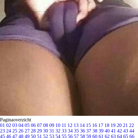
Paginaoverzicht
01
02
03
04
05
06
07
08
09
10
11
12
13
14
15
16
17
18
19
20
21
22
23
24
25
26
27
28
29
30
31
32
33
34
35
36
37
38
39
40
41
42
43
44
45
46
47
48
49
50
51
52
53
54
55
56
57
58
59
60
61
62
63
64
65
66