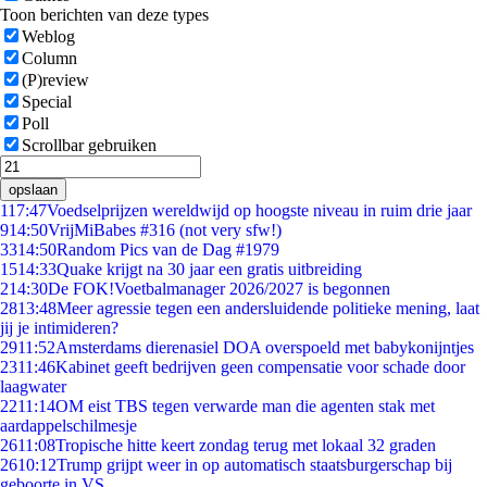
Toon berichten van deze types
Weblog
Column
(P)review
Special
Poll
Scrollbar gebruiken
opslaan
1
17:47
Voedselprijzen wereldwijd op hoogste niveau in ruim drie jaar
9
14:50
VrijMiBabes #316 (not very sfw!)
33
14:50
Random Pics van de Dag #1979
15
14:33
Quake krijgt na 30 jaar een gratis uitbreiding
2
14:30
De FOK!Voetbalmanager 2026/2027 is begonnen
28
13:48
Meer agressie tegen een andersluidende politieke mening, laat
jij je intimideren?
29
11:52
Amsterdams dierenasiel DOA overspoeld met babykonijntjes
23
11:46
Kabinet geeft bedrijven geen compensatie voor schade door
laagwater
22
11:14
OM eist TBS tegen verwarde man die agenten stak met
aardappelschilmesje
26
11:08
Tropische hitte keert zondag terug met lokaal 32 graden
26
10:12
Trump grijpt weer in op automatisch staatsburgerschap bij
geboorte in VS