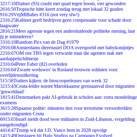
32
17:10
Duitser (93) crasht met quad tegen boom, vier gewonden
26
16:50
Tropische hitte keert zondag terug met lokaal 32 graden
9
16:29
VrijMiBabes #316 (not very sfw!)
23
16:25
Kabinet geeft bedrijven geen compensatie voor schade door
laagwater
28
16:21
Meer agressie tegen een andersluidende politieke mening, laat
jij je intimideren?
33
16:10
Random Pics van de Dag #1979
29
16:08
Amsterdams dierenasiel DOA overspoeld met babykonijntjes
22
16:07
OM eist TBS tegen verwarde man die agenten stak met
aardappelschilmesje
23
16:04
Peter Faber (82) overleden
23
16:04
'Zwarte weduwes' in Rusland trouwen soldaten voor
overlijdensuitkering
5
15:58
Trailers kijken: de bioscoopreleases van week 32
32
15:43
Ceuta-leider noemt Marokkaanse grensaanval door migranten
'gruweldaad'
18
15:41
Denemarken pakt AI-gebruik in scholen aan: extra mondelinge
examens
36
15:28
Spaanse politie: minstens tien voor terrorisme veroordeelden
onder migranten Ceuta
69
15:03
Israël meldt dood twee militairen in Zuid-Libanon, vergelding
aangekondigd
44
14:47
Trump wil dat J.D. Vance hem in 2028 opvolgt
14
13:49
Ontslagen bij Halo Studios na Campaign Evolved