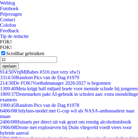
Weblog
Fotoboek
Prijsvragen
Contact
Colofon
Feedback
Tip de redactie
FOK!
FOK!
Scrollbar gebruiken
opslaan
9
14:50
VrijMiBabes #316 (not very sfw!)
33
14:50
Random Pics van de Dag #1979
2
14:30
De FOK!Voetbalmanager 2026/2027 is begonnen
13
09:40
Meta krijgt half miljard boete voor mentale schade bij jongeren
18
09:37
Denemarken pakt AI-gebruik in scholen aan: extra mondelinge
examens
19
00:45
Random Pics van de Dag #1978
64
06/08
Onlyfans-model met G-cup wil als NASA-ambassadeur naar
maan
24
06/08
Huisarts per direct uit vak gezet om ernstig alcoholmisbruik
19
06/08
Drone met explosieven bij Duits vliegveld voedt vrees voor
hybride aanval