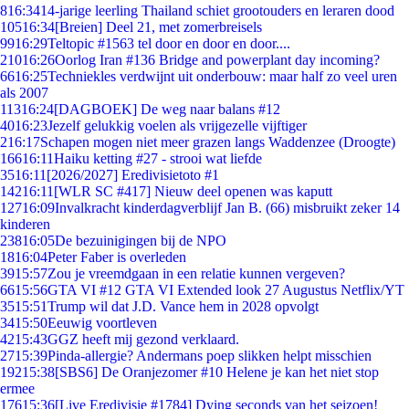
8
16:34
14-jarige leerling Thailand schiet grootouders en leraren dood
105
16:34
[Breien] Deel 21, met zomerbreisels
99
16:29
Teltopic #1563 tel door en door en door....
210
16:26
Oorlog Iran #136 Bridge and powerplant day incoming?
66
16:25
Techniekles verdwijnt uit onderbouw: maar half zo veel uren
als 2007
113
16:24
[DAGBOEK] De weg naar balans #12
40
16:23
Jezelf gelukkig voelen als vrijgezelle vijftiger
2
16:17
Schapen mogen niet meer grazen langs Waddenzee (Droogte)
166
16:11
Haiku ketting #27 - strooi wat liefde
35
16:11
[2026/2027] Eredivisietoto #1
142
16:11
[WLR SC #417] Nieuw deel openen was kaputt
127
16:09
Invalkracht kinderdagverblijf Jan B. (66) misbruikt zeker 14
kinderen
238
16:05
De bezuinigingen bij de NPO
18
16:04
Peter Faber is overleden
39
15:57
Zou je vreemdgaan in een relatie kunnen vergeven?
66
15:56
GTA VI #12 GTA VI Extended look 27 Augustus Netflix/YT
35
15:51
Trump wil dat J.D. Vance hem in 2028 opvolgt
34
15:50
Eeuwig voortleven
42
15:43
GGZ heeft mij gezond verklaard.
27
15:39
Pinda-allergie? Andermans poep slikken helpt misschien
192
15:38
[SBS6] De Oranjezomer #10 Helene je kan het niet stop
ermee
176
15:36
[Live Eredivisie #1784] Dying seconds van het seizoen!