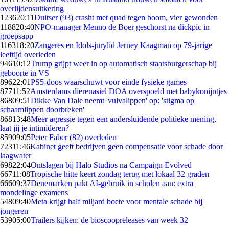
overlijdensuitkering
1236
20:11
Duitser (93) crasht met quad tegen boom, vier gewonden
1188
20:40
NPO-manager Menno de Boer geschorst na dickpic in
groepsapp
1163
18:20
Zangeres en Idols-jurylid Jerney Kaagman op 79-jarige
leeftijd overleden
946
10:12
Trump grijpt weer in op automatisch staatsburgerschap bij
geboorte in VS
896
22:01
PS5-doos waarschuwt voor einde fysieke games
877
11:52
Amsterdams dierenasiel DOA overspoeld met babykonijntjes
868
09:51
Dikke Van Dale neemt 'vulvalippen' op: 'stigma op
schaamlippen doorbreken'
868
13:48
Meer agressie tegen een andersluidende politieke mening,
laat jij je intimideren?
859
09:05
Peter Faber (82) overleden
723
11:46
Kabinet geeft bedrijven geen compensatie voor schade door
laagwater
698
22:04
Ontslagen bij Halo Studios na Campaign Evolved
667
11:08
Tropische hitte keert zondag terug met lokaal 32 graden
666
09:37
Denemarken pakt AI-gebruik in scholen aan: extra
mondelinge examens
548
09:40
Meta krijgt half miljard boete voor mentale schade bij
jongeren
539
05:00
Trailers kijken: de bioscoopreleases van week 32