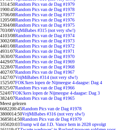
33
14:50
Random Pics van de Dag #1979
19
00:45
Random Pics van de Dag #1978
37
06/08
Random Pics van de Dag #1977
12
05/08
Random Pics van de Dag #1976
23
04/08
Random Pics van de Dag #1975
7
03/08
VrijMiBabes #315 (not very sfw!)
41
03/08
Random Pics van de Dag #1974
30
02/08
Random Pics van de Dag #1973
44
01/08
Random Pics van de Dag #1972
49
31/07
Random Pics van de Dag #1971
36
30/07
Random Pics van de Dag #1970
44
29/07
Random Pics van de Dag #1969
32
28/07
Random Pics van de Dag #1968
40
27/07
Random Pics van de Dag #1967
14
27/07
VrijMiBabes #314 (not very sfw!)
15
25/07
FOK!kers lopen de Nijmeegse 4-daagse: Dag 4
83
25/07
Random Pics van de Dag #1966
5
24/07
FOK!kers lopen de Nijmeegse 4-daagse: Dag 3
38
24/07
Random Pics van de Dag #1965
Meest gelezen
66822
00:45
Random Pics van de Dag #1978
38000
14:50
VrijMiBabes #316 (not very sfw!)
36858
14:50
Random Pics van de Dag #1979
1650
20:03
Trump wil dat J.D. Vance hem in 2028 opvolgt
1611
19:42
'Zwarte weduwes' in Rusland trouwen soldaten voor