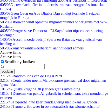
34
05/08
Kind overleden na aanrijding door AH-bestelbus in Dordrecht
6
05/08
Nieuw slachtoffer in kindermisbruikzaak zorgprofessional Jan
B. (66)
3
05/08
Geen Qatar en Abu Dhabi? Dan eindigt Formule 1-seizoen
mogelijk in Europa
5
05/08
Litouwen vindt opnieuw migrantentunnel onder grens met Wit-
Rusland
46
05/08
Progressieve Democraat El-Sayed wint nipt voorverkiezing
Michigan
14
05/08
Accell, moederbedrijf Sparta en Batavus, vraagt uitstel van
betaling aan
5
05/08
Zomervakantieweerbericht: aanhoudend zomers
Actieve items
Actieve items
Scrollbar gebruiken
opslaan
27
15:43
Random Pics van de Dag #1979
32
15:43
Ceuta-leider noemt Marokkaanse grensaanval door migranten
'gruweldaad'
10
15:42
Quake krijgt na 30 jaar een gratis uitbreiding
18
15:41
Denemarken pakt AI-gebruik in scholen aan: extra mondelinge
examens
22
15:40
Tropische hitte keert zondag terug met lokaal 32 graden
24
15:35
Trump grijpt weer in op automatisch staatsburgerschap bij