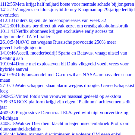
11
12:55
Meta krijgt half miljard boete voor mentale schade bij jongeren
14
12:19
Zangeres en Idols-jurylid Jerney Kaagman op 79-jarige leeftijd
overleden
4
12:13
Trailers kijken: de bioscoopreleases van week 32
24
12:00
Huisarts per direct uit vak gezet om ernstig alcoholmisbruik
10
11:41
Netflix-abonnees krijgen exclusieve early access tot
uitgebreide GTA VI trailer
26
10:54
NAVO zet wegens Russische provocatie 250% meer
gevechtsvliegtuigen in
14
10:46
Accell, moederbedrijf Sparta en Batavus, vraagt uitstel van
betaling aan
19
10:44
Drone met explosieven bij Duits vliegveld voedt vrees voor
hybride aanval
64
10:36
Onlyfans-model met G-cup wil als NASA-ambassadeur naar
maan
57
10:16
Waterschappen slaan alarm wegens droogte: Gereedschapskist
leeg
39
09:53
Vinted-foto's van vrouwen massaal gedeeld op seksfora
3
09:33
XBOX platform krijgt zijn eigen "Platinum" achievements dit
jaar
46
09:22
Progressieve Democraat El-Sayed wint nipt voorverkiezing
Michigan
34
08:18
Wakker Dier dient klacht in tegen insectenfabriek Protix om
duurzaamheidsclaims
85
04:44
'Witte' mannen discrimineren is volgens OM geen enkel