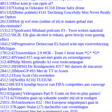
48
13:10
Hoe kom je van egels af?
60
13:07
Oorlog in Oekraïne #1318 Drone baby drone
85
13:02
[Britse politiek] #141 Declining Gracefully Was Never Really
an Option
26
13:00
Heb jij wel eens (online of irl) te maken gehad met
discriminatie?
153
12:57
[podcasts] Misdaad podcasts #3 - Twee weken taakstraf
225
12:56
GR: Elk glas alcohol is riskant, geen bewijs voor gunstig
effect
104
12:50
Progressieve Democraat El-Sayed wint nipt voorverkiezing
Michigan
178
12:42
Touwtrekken 2.0 #636 - Team 1 beste team *G* *O*
249
12:40
Vinted #15 nog-net-niet gratis en verzendgezeur
3
12:40
Philip Morris gebruikt AI voor rookcampagne
219
12:30
[SBS6] De Bondgenoten #317 We dansen de macaroni
284
12:28
MotoGP #93 Met de TT in Assen
18
12:23
Tony Scott (54) overleden
45
12:10
[Netflix #210] TUDUM
84
12:08
UEFA kondigt boycot van FIFA-competities aan vanwege
plan Infantino
9
12:02
[gratis] Videogames Part 9: Gratis en free-to-play games!
117
11:42
Vrienden gaan op vakantie zonder mij uit te nodigen
250
11:39
Asielzoekers #22 : Het Europese migratiepact gaat in
111
11:37
Kapper Walat (27) slachtoffer van vernielingen
167
11:32
Voorspel hier het warmtegetal van 2026