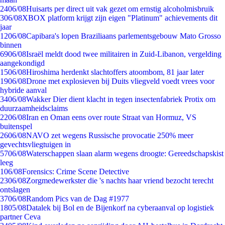
24
06/08
Huisarts per direct uit vak gezet om ernstig alcoholmisbruik
3
06/08
XBOX platform krijgt zijn eigen "Platinum" achievements dit
jaar
12
06/08
Capibara's lopen Braziliaans parlementsgebouw Mato Grosso
binnen
69
06/08
Israël meldt dood twee militairen in Zuid-Libanon, vergelding
aangekondigd
15
06/08
Hiroshima herdenkt slachtoffers atoombom, 81 jaar later
19
06/08
Drone met explosieven bij Duits vliegveld voedt vrees voor
hybride aanval
34
06/08
Wakker Dier dient klacht in tegen insectenfabriek Protix om
duurzaamheidsclaims
22
06/08
Iran en Oman eens over route Straat van Hormuz, VS
buitenspel
26
06/08
NAVO zet wegens Russische provocatie 250% meer
gevechtsvliegtuigen in
57
06/08
Waterschappen slaan alarm wegens droogte: Gereedschapskist
leeg
1
06/08
Forensics: Crime Scene Detective
23
06/08
Zorgmedewerkster die 's nachts haar vriend bezocht terecht
ontslagen
37
06/08
Random Pics van de Dag #1977
18
05/08
Datalek bij Bol en de Bijenkorf na cyberaanval op logistiek
partner Ceva