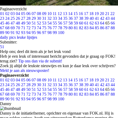
Paginaoverzicht
01
02
03
04
05
06
07
08
09
10
11
12
13
14
15
16
17
18
19
20
21
22
23
24
25
26
27
28
29
30
31
32
33
34
35
36
37
38
39
40
41
42
43
44
45
46
47
48
49
50
51
52
53
54
55
56
57
58
59
60
61
62
63
64
65
66
67
68
69
70
71
72
73
74
75
76
77
78
79
80
81
82
83
84
85
86
87
88
89
90
91
92
93
94
95
96
97
98
99
100
daily pics
leuke lijstjes
Submitter:
51
Help ons; deel dit item als je het leuk vond
Heb je een leuk of interessant bericht gevonden dat je graag op FOK!
terug ziet?
Tip ons dan via de submit!
Zoek jij altijd de leukste nieuwtjes en kun je daar leuk over schrijven?
Meld je aan als nieuwsposter!
Paginaoverzicht
01
02
03
04
05
06
07
08
09
10
11
12
13
14
15
16
17
18
19
20
21
22
23
24
25
26
27
28
29
30
31
32
33
34
35
36
37
38
39
40
41
42
43
44
45
46
47
48
49
50
51
52
53
54
55
56
57
58
59
60
61
62
63
64
65
66
67
68
69
70
71
72
73
74
75
76
77
78
79
80
81
82
83
84
85
86
87
88
89
90
91
92
93
94
95
96
97
98
99
100
Danny
Danny is de initiatiefnemer, oprichter en eigenaar van FOK.nl. Hij is
maar zelden serieus, heeft een uitgesproken Rotterdamse mening die