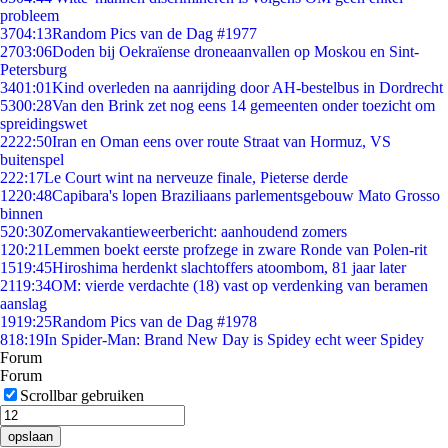
probleem
37
04:13
Random Pics van de Dag #1977
27
03:06
Doden bij Oekraïense droneaanvallen op Moskou en Sint-
Petersburg
34
01:01
Kind overleden na aanrijding door AH-bestelbus in Dordrecht
53
00:28
Van den Brink zet nog eens 14 gemeenten onder toezicht om
spreidingswet
22
22:50
Iran en Oman eens over route Straat van Hormuz, VS
buitenspel
2
22:17
Le Court wint na nerveuze finale, Pieterse derde
12
20:48
Capibara's lopen Braziliaans parlementsgebouw Mato Grosso
binnen
5
20:30
Zomervakantieweerbericht: aanhoudend zomers
1
20:21
Lemmen boekt eerste profzege in zware Ronde van Polen-rit
15
19:45
Hiroshima herdenkt slachtoffers atoombom, 81 jaar later
21
19:34
OM: vierde verdachte (18) vast op verdenking van beramen
aanslag
19
19:25
Random Pics van de Dag #1978
8
18:19
In Spider-Man: Brand New Day is Spidey echt weer Spidey
Forum
Forum
Scrollbar gebruiken
opslaan