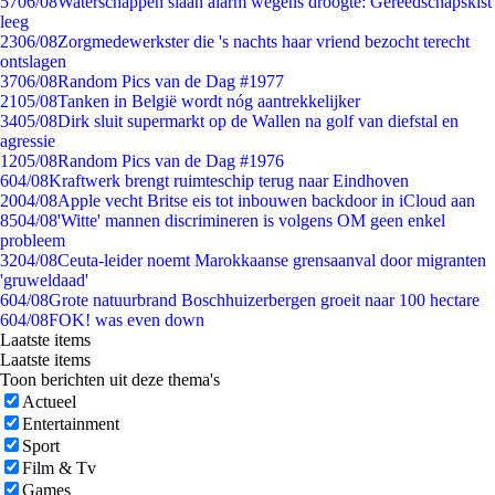
57
06/08
Waterschappen slaan alarm wegens droogte: Gereedschapskist
leeg
23
06/08
Zorgmedewerkster die 's nachts haar vriend bezocht terecht
ontslagen
37
06/08
Random Pics van de Dag #1977
21
05/08
Tanken in België wordt nóg aantrekkelijker
34
05/08
Dirk sluit supermarkt op de Wallen na golf van diefstal en
agressie
12
05/08
Random Pics van de Dag #1976
6
04/08
Kraftwerk brengt ruimteschip terug naar Eindhoven
20
04/08
Apple vecht Britse eis tot inbouwen backdoor in iCloud aan
85
04/08
'Witte' mannen discrimineren is volgens OM geen enkel
probleem
32
04/08
Ceuta-leider noemt Marokkaanse grensaanval door migranten
'gruweldaad'
6
04/08
Grote natuurbrand Boschhuizerbergen groeit naar 100 hectare
6
04/08
FOK! was even down
Laatste items
Laatste items
Toon berichten uit deze thema's
Actueel
Entertainment
Sport
Film & Tv
Games