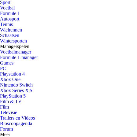
Sport
Voetbal
Formule 1
Autosport
Tennis
Wielrennen
Schaatsen
Wintersporten
Managerspelen
Voetbalmanager
Formule 1-manager
Games
PC
Playstation 4
Xbox One
Nintendo Switch
Xbox Series X|S
PlayStation 5
Film & TV
Film
Televisie
Trailers en Videos
Bioscoopagenda
Forum
Meer