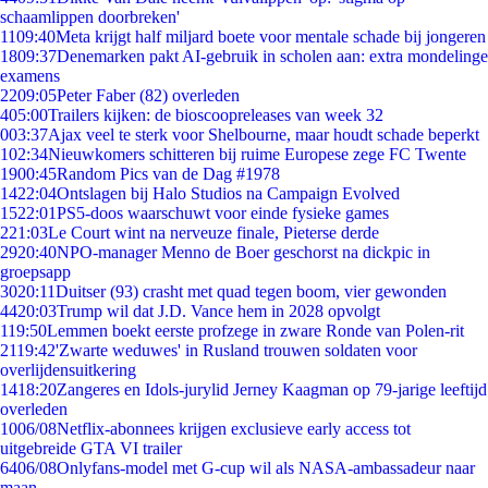
schaamlippen doorbreken'
11
09:40
Meta krijgt half miljard boete voor mentale schade bij jongeren
18
09:37
Denemarken pakt AI-gebruik in scholen aan: extra mondelinge
examens
22
09:05
Peter Faber (82) overleden
4
05:00
Trailers kijken: de bioscoopreleases van week 32
0
03:37
Ajax veel te sterk voor Shelbourne, maar houdt schade beperkt
1
02:34
Nieuwkomers schitteren bij ruime Europese zege FC Twente
19
00:45
Random Pics van de Dag #1978
14
22:04
Ontslagen bij Halo Studios na Campaign Evolved
15
22:01
PS5-doos waarschuwt voor einde fysieke games
2
21:03
Le Court wint na nerveuze finale, Pieterse derde
29
20:40
NPO-manager Menno de Boer geschorst na dickpic in
groepsapp
30
20:11
Duitser (93) crasht met quad tegen boom, vier gewonden
44
20:03
Trump wil dat J.D. Vance hem in 2028 opvolgt
1
19:50
Lemmen boekt eerste profzege in zware Ronde van Polen-rit
21
19:42
'Zwarte weduwes' in Rusland trouwen soldaten voor
overlijdensuitkering
14
18:20
Zangeres en Idols-jurylid Jerney Kaagman op 79-jarige leeftijd
overleden
10
06/08
Netflix-abonnees krijgen exclusieve early access tot
uitgebreide GTA VI trailer
64
06/08
Onlyfans-model met G-cup wil als NASA-ambassadeur naar
maan