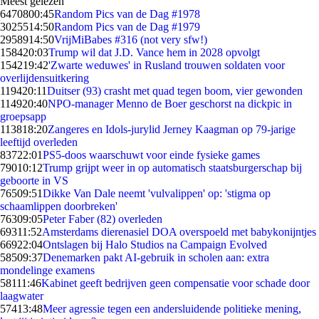
Meest gelezen
64708
00:45
Random Pics van de Dag #1978
30255
14:50
Random Pics van de Dag #1979
29589
14:50
VrijMiBabes #316 (not very sfw!)
1584
20:03
Trump wil dat J.D. Vance hem in 2028 opvolgt
1542
19:42
'Zwarte weduwes' in Rusland trouwen soldaten voor
overlijdensuitkering
1194
20:11
Duitser (93) crasht met quad tegen boom, vier gewonden
1149
20:40
NPO-manager Menno de Boer geschorst na dickpic in
groepsapp
1138
18:20
Zangeres en Idols-jurylid Jerney Kaagman op 79-jarige
leeftijd overleden
837
22:01
PS5-doos waarschuwt voor einde fysieke games
790
10:12
Trump grijpt weer in op automatisch staatsburgerschap bij
geboorte in VS
765
09:51
Dikke Van Dale neemt 'vulvalippen' op: 'stigma op
schaamlippen doorbreken'
763
09:05
Peter Faber (82) overleden
693
11:52
Amsterdams dierenasiel DOA overspoeld met babykonijntjes
669
22:04
Ontslagen bij Halo Studios na Campaign Evolved
585
09:37
Denemarken pakt AI-gebruik in scholen aan: extra
mondelinge examens
581
11:46
Kabinet geeft bedrijven geen compensatie voor schade door
laagwater
574
13:48
Meer agressie tegen een andersluidende politieke mening,