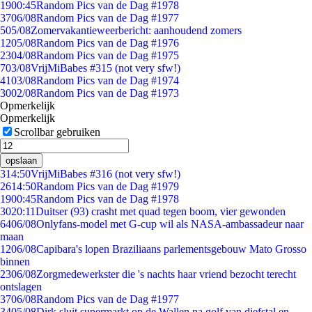
19
00:45
Random Pics van de Dag #1978
37
06/08
Random Pics van de Dag #1977
5
05/08
Zomervakantieweerbericht: aanhoudend zomers
12
05/08
Random Pics van de Dag #1976
23
04/08
Random Pics van de Dag #1975
7
03/08
VrijMiBabes #315 (not very sfw!)
41
03/08
Random Pics van de Dag #1974
30
02/08
Random Pics van de Dag #1973
Opmerkelijk
Opmerkelijk
Scrollbar gebruiken
opslaan
3
14:50
VrijMiBabes #316 (not very sfw!)
26
14:50
Random Pics van de Dag #1979
19
00:45
Random Pics van de Dag #1978
30
20:11
Duitser (93) crasht met quad tegen boom, vier gewonden
64
06/08
Onlyfans-model met G-cup wil als NASA-ambassadeur naar
maan
12
06/08
Capibara's lopen Braziliaans parlementsgebouw Mato Grosso
binnen
23
06/08
Zorgmedewerkster die 's nachts haar vriend bezocht terecht
ontslagen
37
06/08
Random Pics van de Dag #1977
34
05/08
Dirk sluit supermarkt op de Wallen na golf van diefstal en