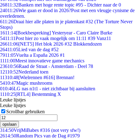
268
11:32
Banken met hoge rente topic #95 - Dichter naar de 0
240
11:26
Wie gaan er dood in 2026?Post met een vleugje cynisme de
overledenen.
6
11:26
Draai hier alle platen in je platenkast #32 (The Torture Never
Stops)
16
11:14
[Boekbespreking] Yesteryear - Caro Claire Burke
54
11:11
Post hier zo vaak mogelijk om 11:11 #39 Vanz11
266
11:06
[NET5] Het blok 2026 #32 Blokkendozen
264
11:05
Lied van de dag #52
79
11:05
Vuelta a España 2026 #1
11
11:00
Meest innovatieve game mechanics
236
10:56
Raad de Straat - Amsterdam - Deel 78
121
10:52
Nederland toen
113
10:48
[Wielrennen #616] Brennan!
54
10:47
Magic mushrooms
0
10:46
LG nas n1t1 - niet zichtbaar bij aansluiten
11
10:25
[RTL4] Bestemming X
Leuke lijstjes
Leuke lijstjes
Scrollbar gebruiken
opslaan
3
14:50
VrijMiBabes #316 (not very sfw!)
26
14:50
Random Pics van de Dag #1979