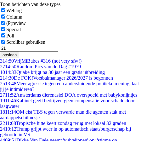
Toon berichten van deze types
Weblog
Column
(P)review
Special
Poll
Scrollbar gebruiken
opslaan
3
14:50
VrijMiBabes #316 (not very sfw!)
27
14:50
Random Pics van de Dag #1979
10
14:33
Quake krijgt na 30 jaar een gratis uitbreiding
2
14:30
De FOK!Voetbalmanager 2026/2027 is begonnen
25
13:48
Meer agressie tegen een andersluidende politieke mening, laat
jij je intimideren?
27
11:52
Amsterdams dierenasiel DOA overspoeld met babykonijntjes
19
11:46
Kabinet geeft bedrijven geen compensatie voor schade door
laagwater
18
11:14
OM eist TBS tegen verwarde man die agenten stak met
aardappelschilmesje
22
11:08
Tropische hitte keert zondag terug met lokaal 32 graden
24
10:12
Trump grijpt weer in op automatisch staatsburgerschap bij
geboorte in VS
44
09:51
Dikke Van Dale neemt 'vulvalippen' op: 'stigma op