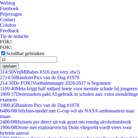
Weblog
Fotoboek
Prijsvragen
Contact
Colofon
Feedback
Tip de redactie
FOK!
FOK!
Scrollbar gebruiken
opslaan
3
14:50
VrijMiBabes #316 (not very sfw!)
27
14:50
Random Pics van de Dag #1979
2
14:30
De FOK!Voetbalmanager 2026/2027 is begonnen
11
09:40
Meta krijgt half miljard boete voor mentale schade bij jongeren
18
09:37
Denemarken pakt AI-gebruik in scholen aan: extra mondelinge
examens
19
00:45
Random Pics van de Dag #1978
64
06/08
Onlyfans-model met G-cup wil als NASA-ambassadeur naar
maan
24
06/08
Huisarts per direct uit vak gezet om ernstig alcoholmisbruik
19
06/08
Drone met explosieven bij Duits vliegveld voedt vrees voor
hybride aanval