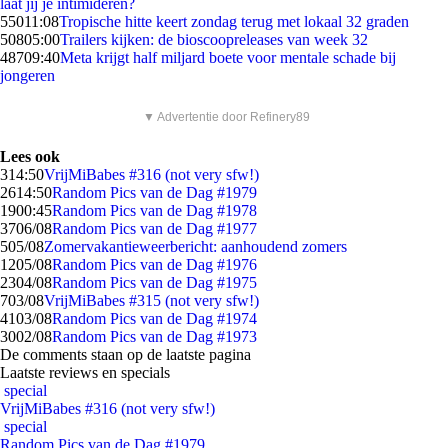
laat jij je intimideren?
550
11:08
Tropische hitte keert zondag terug met lokaal 32 graden
508
05:00
Trailers kijken: de bioscoopreleases van week 32
487
09:40
Meta krijgt half miljard boete voor mentale schade bij
jongeren
▼ Advertentie door Refinery89
Lees ook
3
14:50
VrijMiBabes #316 (not very sfw!)
26
14:50
Random Pics van de Dag #1979
19
00:45
Random Pics van de Dag #1978
37
06/08
Random Pics van de Dag #1977
5
05/08
Zomervakantieweerbericht: aanhoudend zomers
12
05/08
Random Pics van de Dag #1976
23
04/08
Random Pics van de Dag #1975
7
03/08
VrijMiBabes #315 (not very sfw!)
41
03/08
Random Pics van de Dag #1974
30
02/08
Random Pics van de Dag #1973
De comments staan op de laatste pagina
Laatste reviews en specials
special
VrijMiBabes #316 (not very sfw!)
special
Random Pics van de Dag #1979