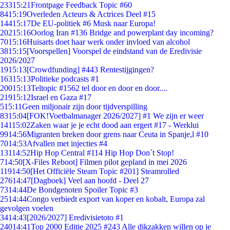
233
15:21
Frontpage Feedback Topic #60
84
15:19
Overleden Acteurs & Actrices Deel #15
144
15:17
De EU-politiek #6 Musk naar Europa!
202
15:16
Oorlog Iran #136 Bridge and powerplant day incoming?
70
15:16
Huisarts doet haar werk onder invloed van alcohol
38
15:15
[Voorspellen] Voorspel de eindstand van de Eredivisie
2026/2027
19
15:13
[Crowdfunding] #443 Rentestijgingen?
163
15:13
Politieke podcasts #1
200
15:13
Teltopic #1562 tel door en door en door....
219
15:12
Israel en Gaza #17
5
15:11
Geen miljonair zijn door tijdverspilling
83
15:04
[FOK!Voetbalmanager 2026/2027] #1 We zijn er weer
141
15:02
Zaken waar je je echt dood aan ergert #17 - Werklui
99
14:56
Migranten breken door grens naar Ceuta in Spanje,l #10
70
14:53
Afvallen met injecties #4
131
14:52
Hip Hop Central #114 Hip Hop Don´t Stop!
7
14:50
[X-Files Reboot] Filmen pilot gepland in mei 2026
119
14:50
[Het Officiële Steam Topic #201] Steamrolled
276
14:47
[Dagboek] Veel aan hoofd - Deel 27
73
14:44
De Bondgenoten Spoiler Topic #3
25
14:44
Congo verbiedt export van koper en kobalt, Europa zal
gevolgen voelen
34
14:43
[2026/2027] Eredivisietoto #1
240
14:41
Top 2000 Editie 2025 #243 Alle dikzakken willen op je