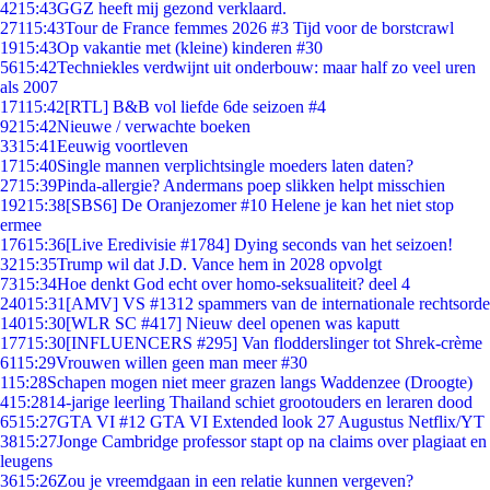
42
15:43
GGZ heeft mij gezond verklaard.
271
15:43
Tour de France femmes 2026 #3 Tijd voor de borstcrawl
19
15:43
Op vakantie met (kleine) kinderen #30
56
15:42
Techniekles verdwijnt uit onderbouw: maar half zo veel uren
als 2007
171
15:42
[RTL] B&B vol liefde 6de seizoen #4
92
15:42
Nieuwe / verwachte boeken
33
15:41
Eeuwig voortleven
17
15:40
Single mannen verplichtsingle moeders laten daten?
27
15:39
Pinda-allergie? Andermans poep slikken helpt misschien
192
15:38
[SBS6] De Oranjezomer #10 Helene je kan het niet stop
ermee
176
15:36
[Live Eredivisie #1784] Dying seconds van het seizoen!
32
15:35
Trump wil dat J.D. Vance hem in 2028 opvolgt
73
15:34
Hoe denkt God echt over homo-seksualiteit? deel 4
240
15:31
[AMV] VS #1312 spammers van de internationale rechtsorde
140
15:30
[WLR SC #417] Nieuw deel openen was kaputt
177
15:30
[INFLUENCERS #295] Van flodderslinger tot Shrek-crème
61
15:29
Vrouwen willen geen man meer #30
1
15:28
Schapen mogen niet meer grazen langs Waddenzee (Droogte)
4
15:28
14-jarige leerling Thailand schiet grootouders en leraren dood
65
15:27
GTA VI #12 GTA VI Extended look 27 Augustus Netflix/YT
38
15:27
Jonge Cambridge professor stapt op na claims over plagiaat en
leugens
36
15:26
Zou je vreemdgaan in een relatie kunnen vergeven?