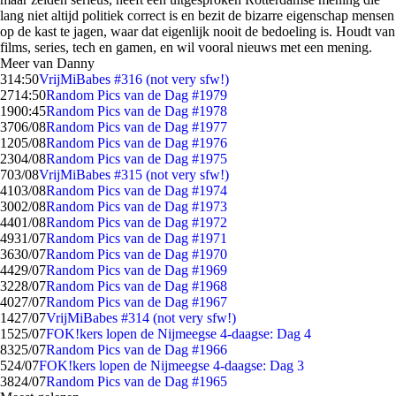
lang niet altijd politiek correct is en bezit de bizarre eigenschap mensen
op de kast te jagen, waar dat eigenlijk nooit de bedoeling is. Houdt van
films, series, tech en gamen, en wil vooral nieuws met een mening.
Meer van Danny
3
14:50
VrijMiBabes #316 (not very sfw!)
27
14:50
Random Pics van de Dag #1979
19
00:45
Random Pics van de Dag #1978
37
06/08
Random Pics van de Dag #1977
12
05/08
Random Pics van de Dag #1976
23
04/08
Random Pics van de Dag #1975
7
03/08
VrijMiBabes #315 (not very sfw!)
41
03/08
Random Pics van de Dag #1974
30
02/08
Random Pics van de Dag #1973
44
01/08
Random Pics van de Dag #1972
49
31/07
Random Pics van de Dag #1971
36
30/07
Random Pics van de Dag #1970
44
29/07
Random Pics van de Dag #1969
32
28/07
Random Pics van de Dag #1968
40
27/07
Random Pics van de Dag #1967
14
27/07
VrijMiBabes #314 (not very sfw!)
15
25/07
FOK!kers lopen de Nijmeegse 4-daagse: Dag 4
83
25/07
Random Pics van de Dag #1966
5
24/07
FOK!kers lopen de Nijmeegse 4-daagse: Dag 3
38
24/07
Random Pics van de Dag #1965