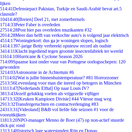
lijken
5
14:41
Defensiepact Pakistan, Turkije en Saudi-Arabië bevat art.5
clausule?
104
14:40
[Breien] Deel 21, met zomerbreisels
17
14:33
Peter Faber is overleden
275
14:28
Post hier pas overleden muzikanten #32
20
14:28
Meer dan helft van verkochte auto's is volgend jaar elektrisch
45
14:17
Woningtekort: dus ga je woningen slopen, logisch
14
14:13
97-jarige Betty verbreekt opnieuw record als oudste
34
14:11
Klacht ingediend tegen grootste insectenfabriek ter wereld
116
14:10
Hurricane & Cyclone Season 2026
7
14:09
Spaanse kust onder vuur van Portugese oorlogsschepen: 120
gewonden
32
14:03
Astronomie in de Achtertuin #6
171
14:02
Wat is jullie binnenhuistemperatuur? #81 Horrorzomer
25
13:56
Levenslang voor man die inreed op betogers in München
131
13:47
[Nederlands Elftal] Op naar Louis IV?
38
13:43
Jezelf gelukkig voelen als vrijgezelle vijftiger
147
13:32
[Keuken Kampioen Divisie] #44 Vitesse mag weg
29
13:32
Transfergeruchten en contractverlenging #83
243
13:31
[Videoland] B&B vol liefde 6de seizoen #1 voor de
vooruitkijkers
118
13:20
NPO-manager Menno de Boer (47) op non-actief stuurde
dick-pic rond
13
13:14
Historisch lage waterstanden Rijn en Donau