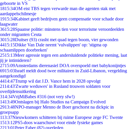
geboorte in VS
18
15:34
OM eist TBS tegen verwarde man die agenten stak met
aardappelschilmesje
19
15:34
Kabinet geeft bedrijven geen compensatie voor schade door
laagwater
36
15:28
Spaanse politie: minstens tien voor terrorisme veroordeelden
onder migranten Ceuta
30
15:28
Duitser (93) crasht met quad tegen boom, vier gewonden
44
15:15
Dikke Van Dale neemt 'vulvalippen' op: 'stigma op
schaamlippen doorbreken'
25
15:13
Meer agressie tegen een andersluidende politieke mening, laat
jij je intimideren?
27
15:09
Amsterdams dierenasiel DOA overspoeld met babykonijntjes
69
15:03
Israël meldt dood twee militairen in Zuid-Libanon, vergelding
aangekondigd
44
14:47
Trump wil dat J.D. Vance hem in 2028 opvolgt
21
14:43
'Zwarte weduwes' in Rusland trouwen soldaten voor
overlijdensuitkering
3
14:34
VrijMiBabes #316 (not very sfw!)
14
13:49
Ontslagen bij Halo Studios na Campaign Evolved
29
13:48
NPO-manager Menno de Boer geschorst na dickpic in
groepsapp
1
13:37
Nieuwkomers schitteren bij ruime Europese zege FC Twente
15
13:12
PS5-doos waarschuwt voor einde fysieke games
22
13:01
Peter Faber (82) overleden