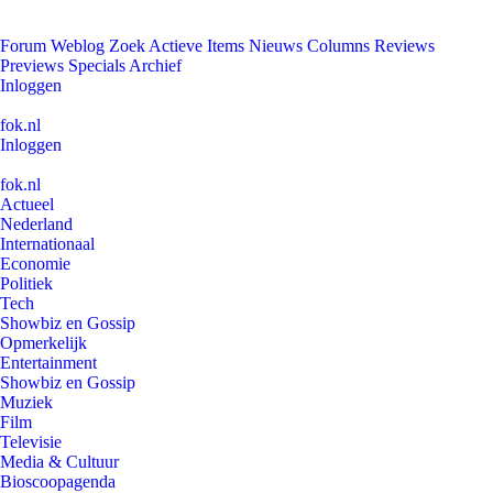
Forum
Weblog
Zoek
Actieve Items
Nieuws
Columns
Reviews
Previews
Specials
Archief
Inloggen
fok.nl
Inloggen
fok.nl
Actueel
Nederland
Internationaal
Economie
Politiek
Tech
Showbiz en Gossip
Opmerkelijk
Entertainment
Showbiz en Gossip
Muziek
Film
Televisie
Media & Cultuur
Bioscoopagenda