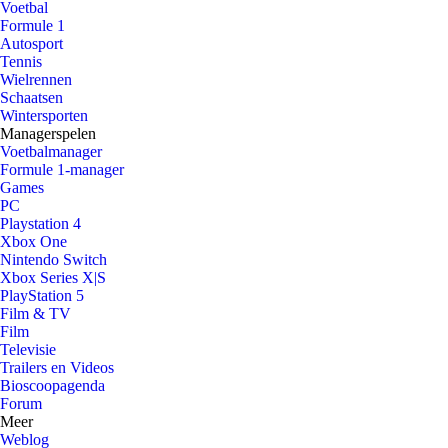
Voetbal
Formule 1
Autosport
Tennis
Wielrennen
Schaatsen
Wintersporten
Managerspelen
Voetbalmanager
Formule 1-manager
Games
PC
Playstation 4
Xbox One
Nintendo Switch
Xbox Series X|S
PlayStation 5
Film & TV
Film
Televisie
Trailers en Videos
Bioscoopagenda
Forum
Meer
Weblog