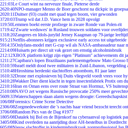
2
21:03
Le Court wint na nerveuze finale, Pieterse derde
26
20:40
NPO-manager Menno de Boer geschorst na dickpic in groeps
20
20:11
Duitser (93) crasht met quad tegen boom, vier gewonden
37
20:03
Trump wil dat J.D. Vance hem in 2028 opvolgt
1
19:50
Lemmen boekt eerste profzege in zware Ronde van Polen-rit
17
19:42
'Zwarte weduwes' in Rusland trouwen soldaten voor overlijden
13
18:20
Zangeres en Idols-jurylid Jerney Kaagman op 79-jarige leeftij
9
15:21
Netflix-abonnees krijgen exclusieve early access tot uitgebreide
59
14:35
Onlyfans-model met G-cup wil als NASA-ambassadeur naar 
22
14:09
Huisarts per direct uit vak gezet om ernstig alcoholmisbruik
2
12:12
XBOX platform krijgt zijn eigen "Platinum" achievements dit ja
12
11:27
Capibara's lopen Braziliaans parlementsgebouw Mato Grosso 
55
10:59
Israël meldt dood twee militairen in Zuid-Libanon, vergeldin
15
10:48
Hiroshima herdenkt slachtoffers atoombom, 81 jaar later
16
10:32
Drone met explosieven bij Duits vliegveld voedt vrees voor hy
34
10:28
Wakker Dier dient klacht in tegen insectenfabriek Protix om 
22
10:16
Iran en Oman eens over route Straat van Hormuz, VS buitensp
25
10:08
NAVO zet wegens Russische provocatie 250% meer gevechtsvl
56
09:33
Waterschappen slaan alarm wegens droogte: Gereedschapskist
1
06/08
Forensics: Crime Scene Detective
23
06/08
Zorgmedewerkster die 's nachts haar vriend bezocht terecht on
37
06/08
Random Pics van de Dag #1977
18
05/08
Datalek bij Bol en de Bijenkorf na cyberaanval op logistiek pa
34
05/08
Kind overleden na aanrijding door AH-bestelbus in Dordrecht
6
05/08
Nieuw slachtoffer in kindermisbruikzaak zorgprofessional Jan B