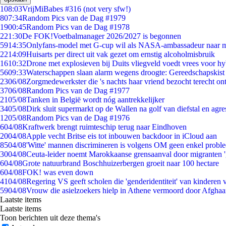
1
08:03
VrijMiBabes #316 (not very sfw!)
8
07:34
Random Pics van de Dag #1979
19
00:45
Random Pics van de Dag #1978
2
21:30
De FOK!Voetbalmanager 2026/2027 is begonnen
59
14:35
Onlyfans-model met G-cup wil als NASA-ambassadeur naar 
22
14:09
Huisarts per direct uit vak gezet om ernstig alcoholmisbruik
16
10:32
Drone met explosieven bij Duits vliegveld voedt vrees voor hy
56
09:33
Waterschappen slaan alarm wegens droogte: Gereedschapskist
23
06/08
Zorgmedewerkster die 's nachts haar vriend bezocht terecht on
37
06/08
Random Pics van de Dag #1977
21
05/08
Tanken in België wordt nóg aantrekkelijker
34
05/08
Dirk sluit supermarkt op de Wallen na golf van diefstal en agre
12
05/08
Random Pics van de Dag #1976
6
04/08
Kraftwerk brengt ruimteschip terug naar Eindhoven
20
04/08
Apple vecht Britse eis tot inbouwen backdoor in iCloud aan
85
04/08
'Witte' mannen discrimineren is volgens OM geen enkel probl
30
04/08
Ceuta-leider noemt Marokkaanse grensaanval door migranten 
6
04/08
Grote natuurbrand Boschhuizerbergen groeit naar 100 hectare
6
04/08
FOK! was even down
41
04/08
Regering VS geeft scholen die 'genderidentiteit' van kinderen
59
04/08
Vrouw die asielzoekers hielp in Athene vermoord door Afghaa
Laatste items
Laatste items
Toon berichten uit deze thema's