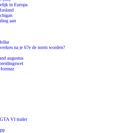
lijk in Europa
Rusland
ichigan
aling aan
ollar
 werken na je 67e de norm worden?
and augustus
preidingswet
n Hormuz
 GTA VI trailer
app