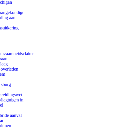
ichigan
g aangekondigd
aling aan
suitkering
duurzaamheidsclaims
maan
 leeg
 overleden
eem
rsburg
preidingswet
iegtuigen in
el
bride aanval
ar
binnen