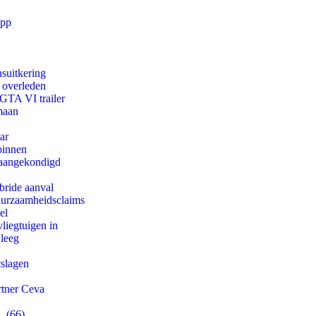
app
suitkering
d overleden
 GTA VI trailer
maan
ar
binnen
g aangekondigd
bride aanval
duurzaamheidsclaims
el
iegtuigen in
 leeg
tslagen
rtner Ceva
. (66)