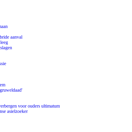
maan
bride aanval
 leeg
tslagen
ssie
eem
'gruweldaad'
 verbergen voor ouders ultimatum
nse asielzoeker