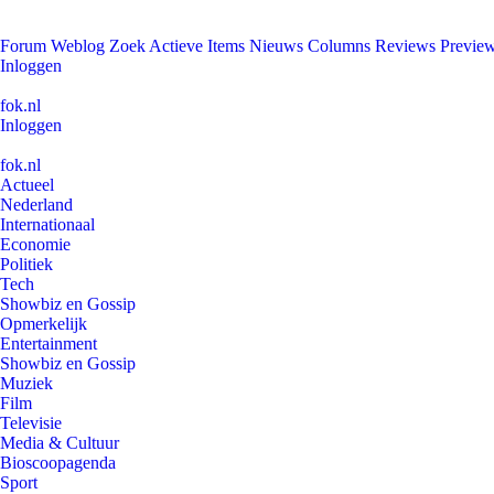
Forum
Weblog
Zoek
Actieve Items
Nieuws
Columns
Reviews
Previe
Inloggen
fok.nl
Inloggen
fok.nl
Actueel
Nederland
Internationaal
Economie
Politiek
Tech
Showbiz en Gossip
Opmerkelijk
Entertainment
Showbiz en Gossip
Muziek
Film
Televisie
Media & Cultuur
Bioscoopagenda
Sport