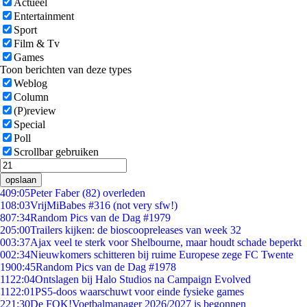
Actueel
Entertainment
Sport
Film & Tv
Games
Toon berichten van deze types
Weblog
Column
(P)review
Special
Poll
Scrollbar gebruiken
opslaan
4
09:05
Peter Faber (82) overleden
1
08:03
VrijMiBabes #316 (not very sfw!)
8
07:34
Random Pics van de Dag #1979
2
05:00
Trailers kijken: de bioscoopreleases van week 32
0
03:37
Ajax veel te sterk voor Shelbourne, maar houdt schade beperkt
0
02:34
Nieuwkomers schitteren bij ruime Europese zege FC Twente
19
00:45
Random Pics van de Dag #1978
11
22:04
Ontslagen bij Halo Studios na Campaign Evolved
11
22:01
PS5-doos waarschuwt voor einde fysieke games
2
21:30
De FOK!Voetbalmanager 2026/2027 is begonnen