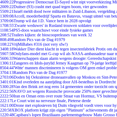
46
09:22
Progressieve Democraat El-Sayed wint nipt voorverkiezing M
20
09:22
Duitser (93) crasht met quad tegen boom, vier gewonden
55
09:21
Israël meldt dood twee militairen in Zuid-Libanon, vergeldin
13
09:08
Accell, moederbedrijf Sparta en Batavus, vraagt uitstel van bet
37
09:06
Trump wil dat J.D. Vance hem in 2028 opvolgt
17
08:55
'Zwarte weduwes' in Rusland trouwen soldaten voor overlijden
11
08:54
PS5-doos waarschuwt voor einde fysieke games
2
08:52
Trailers kijken: de bioscoopreleases van week 32
8
08:49
Random Pics van de Dag #1979
1
08:22
VrijMiBabes #316 (not very sfw!)
34
08:18
Wakker Dier dient klacht in tegen insectenfabriek Protix om 
59
07:58
Onlyfans-model met G-cup wil als NASA-ambassadeur naar 
56
06:33
Waterschappen slaan alarm wegens droogte: Gereedschapskist
13
06:11
Zangeres en Idols-jurylid Jerney Kaagman op 79-jarige leeftijd
85
04:44
'Witte' mannen discrimineren is volgens OM geen enkel probl
37
04:13
Random Pics van de Dag #1977
27
03:06
Doden bij Oekraïense droneaanvallen op Moskou en Sint-Pete
34
01:01
Kind overleden na aanrijding door AH-bestelbus in Dordrecht
53
00:28
Van den Brink zet nog eens 14 gemeenten onder toezicht om s
25
22:56
NAVO zet wegens Russische provocatie 250% meer gevechtsvl
22
22:50
Iran en Oman eens over route Straat van Hormuz, VS buitensp
2
22:17
Le Court wint na nerveuze finale, Pieterse derde
16
21:00
Drone met explosieven bij Duits vliegveld voedt vrees voor hy
2
20:58
XBOX platform krijgt zijn eigen "Platinum" achievements dit ja
12
20:48
Capibara's lopen Braziliaans parlementsgebouw Mato Grosso 