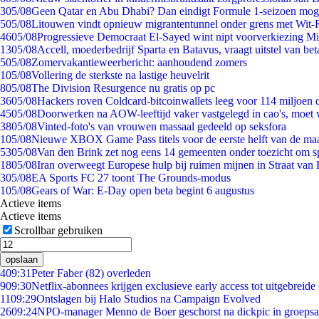
3
05/08
Geen Qatar en Abu Dhabi? Dan eindigt Formule 1-seizoen moge
5
05/08
Litouwen vindt opnieuw migrantentunnel onder grens met Wit-
46
05/08
Progressieve Democraat El-Sayed wint nipt voorverkiezing M
13
05/08
Accell, moederbedrijf Sparta en Batavus, vraagt uitstel van bet
5
05/08
Zomervakantieweerbericht: aanhoudend zomers
1
05/08
Vollering de sterkste na lastige heuvelrit
8
05/08
The Division Resurgence nu gratis op pc
36
05/08
Hackers roven Coldcard-bitcoinwallets leeg voor 114 miljoen d
45
05/08
Doorwerken na AOW-leeftijd vaker vastgelegd in cao's, moet
38
05/08
Vinted-foto's van vrouwen massaal gedeeld op seksfora
1
05/08
Nieuwe XBOX Game Pass titels voor de eerste helft van de ma
53
05/08
Van den Brink zet nog eens 14 gemeenten onder toezicht om s
18
05/08
Iran overweegt Europese hulp bij ruimen mijnen in Straat va
3
05/08
EA Sports FC 27 toont The Grounds-modus
1
05/08
Gears of War: E-Day open beta begint 6 augustus
Actieve items
Actieve items
Scrollbar gebruiken
opslaan
4
09:31
Peter Faber (82) overleden
9
09:30
Netflix-abonnees krijgen exclusieve early access tot uitgebreide
11
09:29
Ontslagen bij Halo Studios na Campaign Evolved
26
09:24
NPO-manager Menno de Boer geschorst na dickpic in groeps