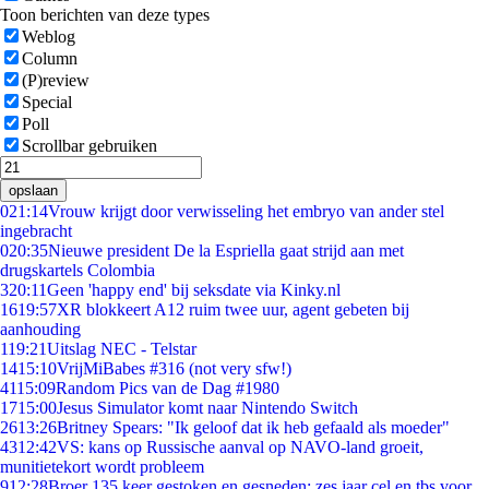
Toon berichten van deze types
Weblog
Column
(P)review
Special
Poll
Scrollbar gebruiken
opslaan
0
21:14
Vrouw krijgt door verwisseling het embryo van ander stel
ingebracht
0
20:35
Nieuwe president De la Espriella gaat strijd aan met
drugskartels Colombia
3
20:11
Geen 'happy end' bij seksdate via Kinky.nl
16
19:57
XR blokkeert A12 ruim twee uur, agent gebeten bij
aanhouding
1
19:21
Uitslag NEC - Telstar
14
15:10
VrijMiBabes #316 (not very sfw!)
41
15:09
Random Pics van de Dag #1980
17
15:00
Jesus Simulator komt naar Nintendo Switch
26
13:26
Britney Spears: "Ik geloof dat ik heb gefaald als moeder"
43
12:42
VS: kans op Russische aanval op NAVO-land groeit,
munitietekort wordt probleem
9
12:28
Broer 135 keer gestoken en gesneden: zes jaar cel en tbs voor