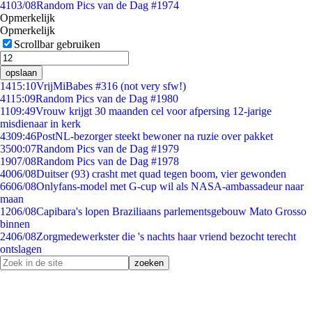
41
03/08
Random Pics van de Dag #1974
Opmerkelijk
Opmerkelijk
Scrollbar gebruiken
opslaan
14
15:10
VrijMiBabes #316 (not very sfw!)
41
15:09
Random Pics van de Dag #1980
11
09:49
Vrouw krijgt 30 maanden cel voor afpersing 12-jarige
misdienaar in kerk
43
09:46
PostNL-bezorger steekt bewoner na ruzie over pakket
35
00:07
Random Pics van de Dag #1979
19
07/08
Random Pics van de Dag #1978
40
06/08
Duitser (93) crasht met quad tegen boom, vier gewonden
66
06/08
Onlyfans-model met G-cup wil als NASA-ambassadeur naar
maan
12
06/08
Capibara's lopen Braziliaans parlementsgebouw Mato Grosso
binnen
24
06/08
Zorgmedewerkster die 's nachts haar vriend bezocht terecht
ontslagen