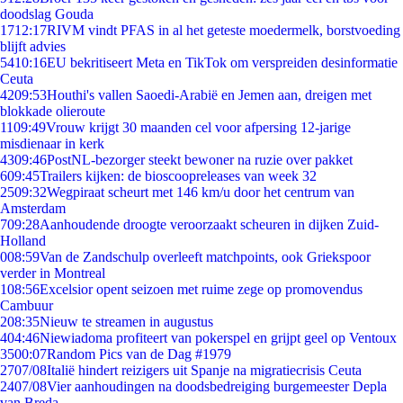
doodslag Gouda
17
12:17
RIVM vindt PFAS in al het geteste moedermelk, borstvoeding
blijft advies
54
10:16
EU bekritiseert Meta en TikTok om verspreiden desinformatie
Ceuta
42
09:53
Houthi's vallen Saoedi-Arabië en Jemen aan, dreigen met
blokkade olieroute
11
09:49
Vrouw krijgt 30 maanden cel voor afpersing 12-jarige
misdienaar in kerk
43
09:46
PostNL-bezorger steekt bewoner na ruzie over pakket
6
09:45
Trailers kijken: de bioscoopreleases van week 32
25
09:32
Wegpiraat scheurt met 146 km/u door het centrum van
Amsterdam
7
09:28
Aanhoudende droogte veroorzaakt scheuren in dijken Zuid-
Holland
0
08:59
Van de Zandschulp overleeft matchpoints, ook Griekspoor
verder in Montreal
1
08:56
Excelsior opent seizoen met ruime zege op promovendus
Cambuur
2
08:35
Nieuw te streamen in augustus
4
04:46
Niewiadoma profiteert van pokerspel en grijpt geel op Ventoux
35
00:07
Random Pics van de Dag #1979
27
07/08
Italië hindert reizigers uit Spanje na migratiecrisis Ceuta
24
07/08
Vier aanhoudingen na doodsbedreiging burgemeester Depla
van Breda