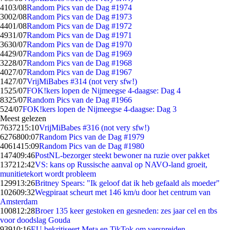
41
03/08
Random Pics van de Dag #1974
30
02/08
Random Pics van de Dag #1973
44
01/08
Random Pics van de Dag #1972
49
31/07
Random Pics van de Dag #1971
36
30/07
Random Pics van de Dag #1970
44
29/07
Random Pics van de Dag #1969
32
28/07
Random Pics van de Dag #1968
40
27/07
Random Pics van de Dag #1967
14
27/07
VrijMiBabes #314 (not very sfw!)
15
25/07
FOK!kers lopen de Nijmeegse 4-daagse: Dag 4
83
25/07
Random Pics van de Dag #1966
5
24/07
FOK!kers lopen de Nijmeegse 4-daagse: Dag 3
Meest gelezen
76372
15:10
VrijMiBabes #316 (not very sfw!)
62768
00:07
Random Pics van de Dag #1979
40614
15:09
Random Pics van de Dag #1980
1474
09:46
PostNL-bezorger steekt bewoner na ruzie over pakket
1372
12:42
VS: kans op Russische aanval op NAVO-land groeit,
munitietekort wordt probleem
1299
13:26
Britney Spears: "Ik geloof dat ik heb gefaald als moeder"
1026
09:32
Wegpiraat scheurt met 146 km/u door het centrum van
Amsterdam
1008
12:28
Broer 135 keer gestoken en gesneden: zes jaar cel en tbs
voor doodslag Gouda
939
10:16
EU bekritiseert Meta en TikTok om verspreiden