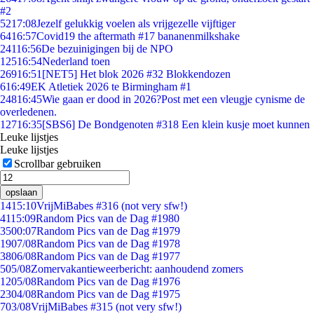
#2
52
17:08
Jezelf gelukkig voelen als vrijgezelle vijftiger
64
16:57
Covid19 the aftermath #17 bananenmilkshake
241
16:56
De bezuinigingen bij de NPO
125
16:54
Nederland toen
269
16:51
[NET5] Het blok 2026 #32 Blokkendozen
6
16:49
EK Atletiek 2026 te Birmingham #1
248
16:45
Wie gaan er dood in 2026?Post met een vleugje cynisme de
overledenen.
127
16:35
[SBS6] De Bondgenoten #318 Een klein kusje moet kunnen
Leuke lijstjes
Leuke lijstjes
Scrollbar gebruiken
opslaan
14
15:10
VrijMiBabes #316 (not very sfw!)
41
15:09
Random Pics van de Dag #1980
35
00:07
Random Pics van de Dag #1979
19
07/08
Random Pics van de Dag #1978
38
06/08
Random Pics van de Dag #1977
5
05/08
Zomervakantieweerbericht: aanhoudend zomers
12
05/08
Random Pics van de Dag #1976
23
04/08
Random Pics van de Dag #1975
7
03/08
VrijMiBabes #315 (not very sfw!)