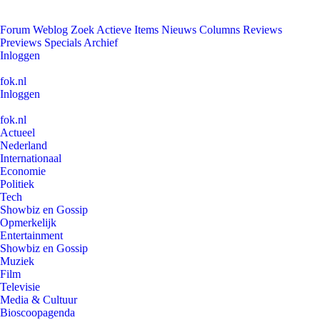
Forum
Weblog
Zoek
Actieve Items
Nieuws
Columns
Reviews
Previews
Specials
Archief
Inloggen
fok.nl
Inloggen
fok.nl
Actueel
Nederland
Internationaal
Economie
Politiek
Tech
Showbiz en Gossip
Opmerkelijk
Entertainment
Showbiz en Gossip
Muziek
Film
Televisie
Media & Cultuur
Bioscoopagenda