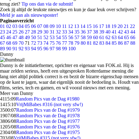
terug ziet?
Tip ons dan via de submit!
Zoek jij altijd de leukste nieuwtjes en kun je daar leuk over schrijven?
Meld je aan als nieuwsposter!
Paginaoverzicht
01
02
03
04
05
06
07
08
09
10
11
12
13
14
15
16
17
18
19
20
21
22
23
24
25
26
27
28
29
30
31
32
33
34
35
36
37
38
39
40
41
42
43
44
45
46
47
48
49
50
51
52
53
54
55
56
57
58
59
60
61
62
63
64
65
66
67
68
69
70
71
72
73
74
75
76
77
78
79
80
81
82
83
84
85
86
87
88
89
90
91
92
93
94
95
96
97
98
99
100
Danny
Danny is de initiatiefnemer, oprichter en eigenaar van FOK.nl. Hij is
maar zelden serieus, heeft een uitgesproken Rotterdamse mening die
lang niet altijd politiek correct is en bezit de bizarre eigenschap mensen
op de kast te jagen, waar dat eigenlijk nooit de bedoeling is. Houdt van
films, series, tech en gamen, en wil vooral nieuws met een mening.
Meer van Danny
41
15:09
Random Pics van de Dag #1980
14
15:10
VrijMiBabes #316 (not very sfw!)
35
00:07
Random Pics van de Dag #1979
19
07/08
Random Pics van de Dag #1978
38
06/08
Random Pics van de Dag #1977
12
05/08
Random Pics van de Dag #1976
23
04/08
Random Pics van de Dag #1975
7
03/08
VrijMiBabes #315 (not very sfw!)