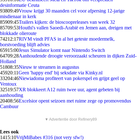
desinformatie Ceuta
938
09:49
Vrouw krijgt 30 maanden cel voor afpersing 12-jarige
misdienaar in kerk
859
09:45
Trailers kijken: de bioscoopreleases van week 32
857
09:53
Houthi's vallen Saoedi-Arabië en Jemen aan, dreigen met
blokkade olieroute
742
12:17
RIVM vindt PFAS in al het geteste moedermelk,
borstvoeding blijft advies
659
15:00
Jesus Simulator komt naar Nintendo Switch
647
09:28
Aanhoudende droogte veroorzaakt scheuren in dijken Zuid-
Holland
518
08:35
Nieuw te streamen in augustus
459
20:11
Geen 'happy end' bij seksdate via Kinky.nl
332
04:46
Niewiadoma profiteert van pokerspel en grijpt geel op
Ventoux
325
19:57
XR blokkeert A12 ruim twee uur, agent gebeten bij
aanhouding
204
08:56
Excelsior opent seizoen met ruime zege op promovendus
Cambuur
▼ Advertentie door Refinery89
Lees ook
14
15:10
VrijMiBabes #316 (not very sfw!)