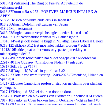
50
18:42
[Vulkanen] The Ring of Fire #9: Activiteit in de
vulkaanwereld
84
18:37
Drum n Bass #52 - FOREVER MARCUS INTALEX &
APEX..
5
18:29
De zich ontwikkelende crisis in Japan #2
8
18:28
Orkaan Dolphin treft zuiden van Japan
4
18:25
Mijn testament
34
18:23
Single mannen verplichtsingle moeders laten daten?
294
18:21
Het Nederlandse tennis #35 - Lamensgodin
148
18:14
Wat je ook stemt, je krijgt in NL altijd Links Liberaal Beleid.
62
18:12
Zeikhoek #12 Het moet niet gekker worden # echt !!
112
18:10
Roddelpraat onder vuur: ongepaste opmerkingen
minderjarigen deel 2
183
17:49
Heracles-voetballer Rai Vloet opgepakt #2 Moordenaar
229
17:40
The Odyssey (Christopher Nolan) 17 juli 2026
103
17:36
[La Liga #177]
45
17:34
[Dagboek] What's in your head? #2
262
17:33
Totale zonsverduistering 12-08-2026 (Groenland, IJsland en
Spanje) #1
142
17:22
Jonge Cambridge professor stapt op na claims over plagiaat
en leugens
70
17:13
Teltopic #1567 tel door en door en door....
276
17:11
Protesten en blokkades van Extinction Rebellion #24 Eieren
78
17:10
Franky en Coen bakken friet in Oekraïne - Volg ze hier! #3
264
17:08
Agent smijt zwangere vrouw op de grond, onderzoek gestart