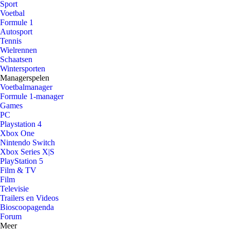
Sport
Voetbal
Formule 1
Autosport
Tennis
Wielrennen
Schaatsen
Wintersporten
Managerspelen
Voetbalmanager
Formule 1-manager
Games
PC
Playstation 4
Xbox One
Nintendo Switch
Xbox Series X|S
PlayStation 5
Film & TV
Film
Televisie
Trailers en Videos
Bioscoopagenda
Forum
Meer