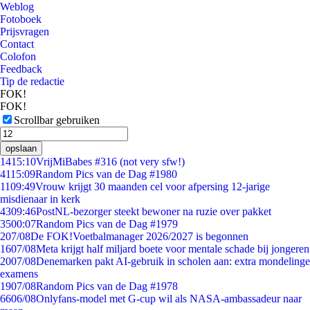
Weblog
Fotoboek
Prijsvragen
Contact
Colofon
Feedback
Tip de redactie
FOK!
FOK!
Scrollbar gebruiken
opslaan
14
15:10
VrijMiBabes #316 (not very sfw!)
41
15:09
Random Pics van de Dag #1980
11
09:49
Vrouw krijgt 30 maanden cel voor afpersing 12-jarige
misdienaar in kerk
43
09:46
PostNL-bezorger steekt bewoner na ruzie over pakket
35
00:07
Random Pics van de Dag #1979
2
07/08
De FOK!Voetbalmanager 2026/2027 is begonnen
16
07/08
Meta krijgt half miljard boete voor mentale schade bij jongeren
20
07/08
Denemarken pakt AI-gebruik in scholen aan: extra mondelinge
examens
19
07/08
Random Pics van de Dag #1978
66
06/08
Onlyfans-model met G-cup wil als NASA-ambassadeur naar