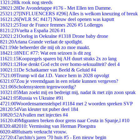
13
21:28
Ik rook nog steeds
280
21:28
De Avondetappe #176 - Met Ellen ten Damme.
253
21:27
[INFLUENCERS #296] Alles is welkom kneuzing of breuk
161
21:26
[WLR SC #417] Nieuw deel openen was kaputt
163
21:25
Tour de France femmes 2026 #5 Lollergps
81
21:23
Vuelta a España 2026 #1
220
21:21
Oorlog in Oekraïne #1318 Drone baby drone
8
21:20
Ariana Grande verlaat de spotlight.
6
21:19
de beheerder die mij oh zo moe maakt.
184
21:18
NEC #77: Wat een seizoen is dit zeg
116
21:15
Koopzegels sparen bij AH duurt straks 2x zo lang
109
21:12
Hoe denkt God echt over homo-seksualiteit? deel 4
100
21:11
De Schatkamer van Beeld & Geluid #4
75
21:09
Trump wil dat J.D. Vance hem in 2028 opvolgt
63
21:07
Zou je vreemdgaan in een relatie kunnen vergeven?
3
21:06
Scholensysteem tegenwoordig?
103
21:05
Man zoekt mij en bedreigt mij, nadat ik met zijn zoon sprak
244
21:05
Russia vs Ukraine #91
47
21:00
Woordensamenstelspel #1184 met 2 woorden spreken SVP
281
20:54
Van kleuter tot puber deel 184
108
20:52
Afvallen met injecties #4
161
20:49
Migranten breken door grens naar Ceuta in Spanje,l #10
83
20:48
2010: Vermissing van Herman Ploegstra
60
20:48
Huisarts verkracht vrouw.
227
20:47
archito's jaren '70 huis #5 - Een nieuw begin