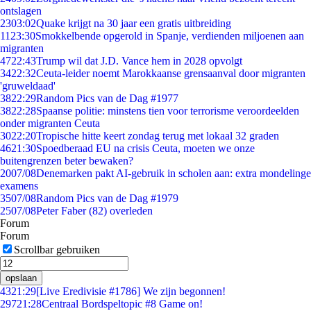
ontslagen
23
03:02
Quake krijgt na 30 jaar een gratis uitbreiding
11
23:30
Smokkelbende opgerold in Spanje, verdienden miljoenen aan
migranten
47
22:43
Trump wil dat J.D. Vance hem in 2028 opvolgt
34
22:32
Ceuta-leider noemt Marokkaanse grensaanval door migranten
'gruweldaad'
38
22:29
Random Pics van de Dag #1977
38
22:28
Spaanse politie: minstens tien voor terrorisme veroordeelden
onder migranten Ceuta
30
22:20
Tropische hitte keert zondag terug met lokaal 32 graden
46
21:30
Spoedberaad EU na crisis Ceuta, moeten we onze
buitengrenzen beter bewaken?
20
07/08
Denemarken pakt AI-gebruik in scholen aan: extra mondelinge
examens
35
07/08
Random Pics van de Dag #1979
25
07/08
Peter Faber (82) overleden
Forum
Forum
Scrollbar gebruiken
opslaan
43
21:29
[Live Eredivisie #1786] We zijn begonnen!
297
21:28
Centraal Bordspeltopic #8 Game on!