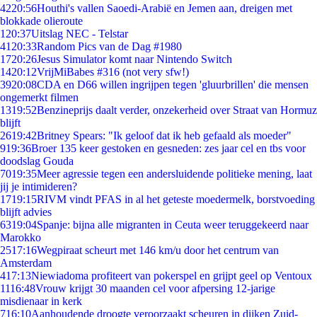
42
20:56
Houthi's vallen Saoedi-Arabië en Jemen aan, dreigen met
blokkade olieroute
1
20:37
Uitslag NEC - Telstar
41
20:33
Random Pics van de Dag #1980
17
20:26
Jesus Simulator komt naar Nintendo Switch
14
20:12
VrijMiBabes #316 (not very sfw!)
39
20:08
CDA en D66 willen ingrijpen tegen 'gluurbrillen' die mensen
ongemerkt filmen
13
19:52
Benzineprijs daalt verder, onzekerheid over Straat van Hormuz
blijft
26
19:42
Britney Spears: "Ik geloof dat ik heb gefaald als moeder"
9
19:36
Broer 135 keer gestoken en gesneden: zes jaar cel en tbs voor
doodslag Gouda
70
19:35
Meer agressie tegen een andersluidende politieke mening, laat
jij je intimideren?
17
19:15
RIVM vindt PFAS in al het geteste moedermelk, borstvoeding
blijft advies
63
19:04
Spanje: bijna alle migranten in Ceuta weer teruggekeerd naar
Marokko
25
17:16
Wegpiraat scheurt met 146 km/u door het centrum van
Amsterdam
4
17:13
Niewiadoma profiteert van pokerspel en grijpt geel op Ventoux
11
16:48
Vrouw krijgt 30 maanden cel voor afpersing 12-jarige
misdienaar in kerk
7
16:10
Aanhoudende droogte veroorzaakt scheuren in dijken Zuid-