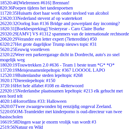
185
20:46
[Wielrennen #616] Brennan!
8
20:36
Poepen tijdens het tandenpoetsen
117
20:35
Huisarts doet haar werk onder invloed van alcohol
236
20:33
Nederland stevent af op watertekort
262
20:32
Oorlog Iran #136 Bridge and powerplant day incoming?
18
20:31
[Boekbespreking] Yesteryear - Caro Claire Burke
293
20:29
[AMV] VS #1312 spammers van de internationale rechtsorde
206
20:29
Verander een letter expert (7lettereditie) #50
63
20:27
Het grote dagelijkse Trump nieuws topic #31
56
20:25
Eeuwig voortleven
23
20:22
Weer een parkeergarage dicht in Dordrecht, auto's zo snel
mogelijk weg
180
20:19
Touwtrekken 2.0 #636 - Team 1 beste team *G* *O*
137
20:19
Meisjesnamenlepeltopic #367 LOOOOL LAPO
125
20:19
Buitenlandse steden lepeltopic #268
39
20:17
Dierenlepeltopic #150
37
20:16
Het hele alfabet #108 en 4letterwoord
229
20:15
Nederlandse plaatsnamen lepeltopic #213 elk gehucht met
een bord telt
40
20:14
Horrorfilms #33: Halloween
26
20:07
Twee zwaargewonden bij eenzijdig ongeval Zeeland.
52
20:05
OM-Teamleider met kinderporno is oud-directeur van twee
basisscholen
166
19:58
Dingen waar je enorm vrolijk van wordt #3
25
19:56
Natuur en Wild