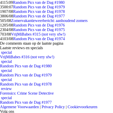
41
15:09
Random Pics van de Dag #1980
35
00:07
Random Pics van de Dag #1979
19
07/08
Random Pics van de Dag #1978
38
06/08
Random Pics van de Dag #1977
5
05/08
Zomervakantieweerbericht: aanhoudend zomers
12
05/08
Random Pics van de Dag #1976
23
04/08
Random Pics van de Dag #1975
7
03/08
VrijMiBabes #315 (not very sfw!)
41
03/08
Random Pics van de Dag #1974
De comments staan op de laatste pagina
Laatste reviews en specials
special
VrijMiBabes #316 (not very sfw!)
special
Random Pics van de Dag #1980
special
Random Pics van de Dag #1979
special
Random Pics van de Dag #1978
review
Forensics: Crime Scene Detective
special
Random Pics van de Dag #1977
Algemene Voorwaarden
|
Privacy Policy
|
Cookievoorkeuren
Volg ons