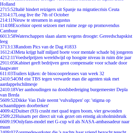
Holland
27
15:52
Italië hindert reizigers uit Spanje na migratiecrisis Ceuta
23
14:17
Long live the 7th of October
2
14:11
Nieuw te streamen in augustus
1
14:08
Excelsior opent seizoen met ruime zege op promovendus
Cambuur
60
13:58
Waterschappen slaan alarm wegens droogte: Gereedschapskist
leeg
37
13:13
Random Pics van de Dag #1833
16
12:43
Meta krijgt half miljard boete voor mentale schade bij jongeren
42
12:11
Voedselprijzen wereldwijd op hoogste niveau in ruim drie jaar
29
11:05
Kabinet geeft bedrijven geen compensatie voor schade door
laagwater
6
11:03
Trailers kijken: de bioscoopreleases van week 32
24
10:54
OM eist TBS tegen verwarde man die agenten stak met
aardappelschilmesje
24
10:18
Vier aanhoudingen na doodsbedreiging burgemeester Depla
van Breda
56
09:52
Dikke Van Dale neemt 'vulvalippen' op: 'stigma op
schaamlippen doorbreken'
40
09:42
Duitser (93) crasht met quad tegen boom, vier gewonden
25
09:22
Huisarts per direct uit vak gezet om ernstig alcoholmisbruik
66
09:19
Onlyfans-model met G-cup wil als NASA-ambassadeur naar
maan
24
09:02
Zorgmedewerkster die 's nachts haar vriend bezocht terecht