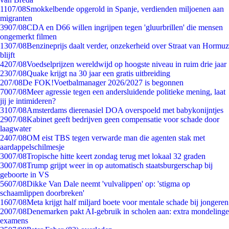
11
07/08
Smokkelbende opgerold in Spanje, verdienden miljoenen aan
migranten
39
07/08
CDA en D66 willen ingrijpen tegen 'gluurbrillen' die mensen
ongemerkt filmen
13
07/08
Benzineprijs daalt verder, onzekerheid over Straat van Hormuz
blijft
42
07/08
Voedselprijzen wereldwijd op hoogste niveau in ruim drie jaar
23
07/08
Quake krijgt na 30 jaar een gratis uitbreiding
2
07/08
De FOK!Voetbalmanager 2026/2027 is begonnen
70
07/08
Meer agressie tegen een andersluidende politieke mening, laat
jij je intimideren?
31
07/08
Amsterdams dierenasiel DOA overspoeld met babykonijntjes
29
07/08
Kabinet geeft bedrijven geen compensatie voor schade door
laagwater
24
07/08
OM eist TBS tegen verwarde man die agenten stak met
aardappelschilmesje
30
07/08
Tropische hitte keert zondag terug met lokaal 32 graden
30
07/08
Trump grijpt weer in op automatisch staatsburgerschap bij
geboorte in VS
56
07/08
Dikke Van Dale neemt 'vulvalippen' op: 'stigma op
schaamlippen doorbreken'
16
07/08
Meta krijgt half miljard boete voor mentale schade bij jongeren
20
07/08
Denemarken pakt AI-gebruik in scholen aan: extra mondelinge
examens