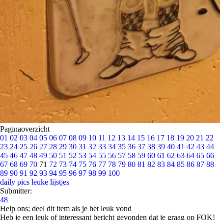
Paginaoverzicht
01
02
03
04
05
06
07
08
09
10
11
12
13
14
15
16
17
18
19
20
21
22
23
24
25
26
27
28
29
30
31
32
33
34
35
36
37
38
39
40
41
42
43
44
45
46
47
48
49
50
51
52
53
54
55
56
57
58
59
60
61
62
63
64
65
66
67
68
69
70
71
72
73
74
75
76
77
78
79
80
81
82
83
84
85
86
87
88
89
90
91
92
93
94
95
96
97
98
99
100
daily pics
leuke lijstjes
Submitter:
48
Help ons; deel dit item als je het leuk vond
Heb je een leuk of interessant bericht gevonden dat je graag op FOK!