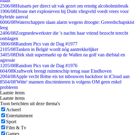
maan
25
06/08
Huisarts per direct uit vak gezet om ernstig alcoholmisbruik
19
06/08
Drone met explosieven bij Duits vliegveld voedt vrees voor
hybride aanval
60
06/08
Waterschappen slaan alarm wegens droogte: Gereedschapskist
leeg
24
06/08
Zorgmedewerkster die 's nachts haar vriend bezocht terecht
ontslagen
38
06/08
Random Pics van de Dag #1977
21
05/08
Tanken in België wordt nóg aantrekkelijker
34
05/08
Dirk sluit supermarkt op de Wallen na golf van diefstal en
agressie
12
05/08
Random Pics van de Dag #1976
6
04/08
Kraftwerk brengt ruimteschip terug naar Eindhoven
20
04/08
Apple vecht Britse eis tot inbouwen backdoor in iCloud aan
85
04/08
'Witte' mannen discrimineren is volgens OM geen enkel
probleem
Laatste items
Laatste items
Toon berichten uit deze thema's
Actueel
Entertainment
Sport
Film & Tv
Games