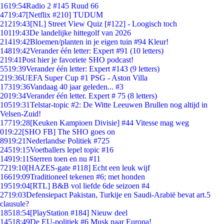
16
19:54
Radio 2 #145 Ruud 66
47
19:47
[Netflix #210] TUDUM
212
19:43
[NL] Street View Quiz [#122] - Loogisch toch
101
19:43
De landelijke hittegolf van 2026
214
19:42
Bloemen/planten in je eigen tuin #94 Kleur!
148
19:42
Verander één letter: Expert #91 (10 letters)
2
19:41
Post hier je favoriete SHO podcast!
55
19:39
Verander één letter: Expert #143 (9 letters)
2
19:36
UEFA Super Cup #1 PSG - Aston Villa
173
19:36
Vandaag 40 jaar geleden... #3
20
19:34
Verander één letter. Expert # 75 (8 letters)
105
19:31
Telstar-topic #2: De Witte Leeuwen Brullen nog altijd in
Velsen-Zuid!
177
19:28
[Keuken Kampioen Divisie] #44 Vitesse mag weg
0
19:22
[SHO FB] The SHO goes on
89
19:21
Nederlandse Politiek #725
245
19:15
Voetballers lepel topic #16
149
19:11
Sterren toen en nu #11
72
19:10
[HAZES-gate #118] Echt een leuk wijf
166
19:09
Traditioneel tekenen #6; met honden
195
19:04
[RTL] B&B vol liefde 6de seizoen #4
27
19:03
Defensiepact Pakistan, Turkije en Saudi-Arabië bevat art.5
clausule?
185
18:54
[PlayStation #184] Nieuw deel
145
18:49
De EU-politiek #6 Musk naar Europa!