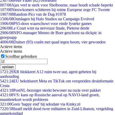
25
07/08
Peter Faber (82) overleden
0
07/08
Ajax veel te sterk voor Shelbourne, maar houdt schade beperkt
1
07/08
Nieuwkomers schitteren bij ruime Europese zege FC Twente
19
07/08
Random Pics van de Dag #1978
15
06/08
Ontslagen bij Halo Studios na Campaign Evolved
19
06/08
PS5-doos waarschuwt voor einde fysieke games
2
06/08
Le Court wint na nerveuze finale, Pieterse derde
29
06/08
NPO-manager Menno de Boer geschorst na dickpic in
groepsapp
40
06/08
Duitser (93) crasht met quad tegen boom, vier gewonden
Actieve items
Actieve items
Scrollbar gebruiken
opslaan
17
21:29
XR blokkeert A12 ruim twee uur, agent gebeten bij
aanhouding
54
21:24
EU bekritiseert Meta en TikTok om verspreiden desinformatie
Ceuta
43
21:18
PostNL-bezorger steekt bewoner na ruzie over pakket
43
21:08
VS: kans op Russische aanval op NAVO-land groeit,
munitietekort wordt probleem
3
21:00
Geen 'happy end' bij seksdate via Kinky.nl
72
20:58
Israël meldt dood twee militairen in Zuid-Libanon, vergelding
aangekondigd