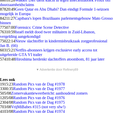
880
10:28
Wakker Dier dient klacht in tegen insectenfabriek Protix om
duurzaamheidsclaims
878
20:49
Geen Qatar en Abu Dhabi? Dan eindigt Formule 1-seizoen
mogelijk in Europa
842
11:27
Capibara's lopen Braziliaans parlementsgebouw Mato Grosso
binnen
775
07:00
Forensics: Crime Scene Detective
763
10:59
Israël meldt dood twee militairen in Zuid-Libanon,
vergelding aangekondigd
750
22:14
Nieuw slachtoffer in kindermisbruikzaak zorgprofessional
Jan B. (66)
603
15:21
Netflix-abonnees krijgen exclusieve early access tot
uitgebreide GTA VI trailer
574
10:48
Hiroshima herdenkt slachtoffers atoombom, 81 jaar later
▼ Advertentie door Refinery89
Lees ook
19
15:23
Random Pics van de Dag #1978
33
00:35
Random Pics van de Dag #1977
5
05/08
Zomervakantieweerbericht: aanhoudend zomers
12
05/08
Random Pics van de Dag #1976
23
04/08
Random Pics van de Dag #1975
7
03/08
VrijMiBabes #315 (not very sfw!)
41
03/08
Random Pics van de Dag #1974