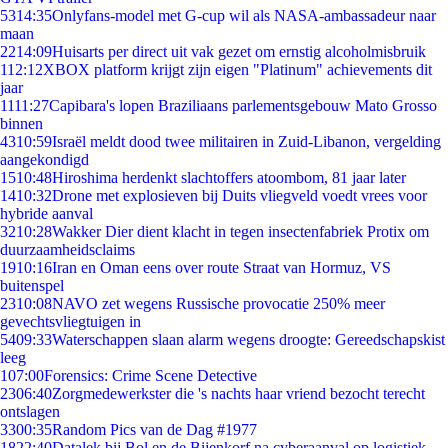
53
14:35
Onlyfans-model met G-cup wil als NASA-ambassadeur naar
maan
22
14:09
Huisarts per direct uit vak gezet om ernstig alcoholmisbruik
1
12:12
XBOX platform krijgt zijn eigen "Platinum" achievements dit
jaar
11
11:27
Capibara's lopen Braziliaans parlementsgebouw Mato Grosso
binnen
43
10:59
Israël meldt dood twee militairen in Zuid-Libanon, vergelding
aangekondigd
15
10:48
Hiroshima herdenkt slachtoffers atoombom, 81 jaar later
14
10:32
Drone met explosieven bij Duits vliegveld voedt vrees voor
hybride aanval
32
10:28
Wakker Dier dient klacht in tegen insectenfabriek Protix om
duurzaamheidsclaims
19
10:16
Iran en Oman eens over route Straat van Hormuz, VS
buitenspel
23
10:08
NAVO zet wegens Russische provocatie 250% meer
gevechtsvliegtuigen in
54
09:33
Waterschappen slaan alarm wegens droogte: Gereedschapskist
leeg
1
07:00
Forensics: Crime Scene Detective
23
06:40
Zorgmedewerkster die 's nachts haar vriend bezocht terecht
ontslagen
33
00:35
Random Pics van de Dag #1977
18
22:40
Datalek bij Bol en de Bijenkorf na cyberaanval op logistiek