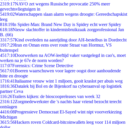
23
19:17
NAVO zet wegens Russische provocatie 250% meer
gevechtsvliegtuigen in
54
19:02
Waterschappen slaan alarm wegens droogte: Gereedschapskist
leeg
8
18:19
In Spider-Man: Brand New Day is Spidey echt weer Spidey
6
18:18
Nieuw slachtoffer in kindermisbruikzaak zorgprofessional Jan
B. (66)
33
17:57
Kind overleden na aanrijding door AH-bestelbus in Dordrecht
19
17:29
Iran en Oman eens over route Straat van Hormuz, VS
buitenspel
45
17:10
Doorwerken na AOW-leeftijd vaker vastgelegd in cao's, moet
werken na je 67e de norm worden?
1
17:07
Forensics: Crime Scene Detective
56
17:01
Boeren waarschuwen voor lagere oogst door aanhoudende
hitte en droogte
17
16:41
Italiaanse vrouw wint 1 miljoen, gooit kraslot per abuis weg
18
16:36
Datalek bij Bol en de Bijenkorf na cyberaanval op logistiek
partner Ceva
1
16:26
Trailers kijken: de bioscoopreleases van week 32
23
16:12
Zorgmedewerkster die 's nachts haar vriend bezocht terecht
ontslagen
44
16:08
Progressieve Democraat El-Sayed wint nipt voorverkiezing
Michigan
36
15:56
Hackers roven Coldcard-bitcoinwallets leeg voor 114 miljoen
dollar