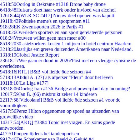
45
18:50
Oorlog in Oekraïne #1318 Drone baby drone
64
18:48
Huisarts doet haar werk onder invloed van alcohol
126
18:44
[WLR SC #417] Nieuw deel openen was kaputt
191
18:43
Politieke meme's en spotprenten #11
9
18:28
EK Zwemsporten 2026 te Parijs #1
64
18:26
Overleden sporters en aan sport gerelateerde personen
0
18:24
Vrouwen willen geen man meer #30
85
18:20
30 asielzoekers kosten 1 miljoen in hotel centrum Haarlem
32
18:20
Jaarlijks emigreren duizenden Amerikanen naar Nederland.
13
18:19
Global Justice Report
236
18:17
Wie gaan er dood in 2026?Post met een vleugje cynisme de
overledenen.
94
18:16
[RTL] B&B vol liefde 6de seizoen #4
57
18:13
Abdul A. (27) als afperser "Fleur" door het leven
101
18:10
[La Liga #177]
183
18:06
Oorlog Iran #136 Bridge and powerplant day incoming?
120
17:59
Jan B. (66) misbruikt zeker 14 kinderen
221
17:58
[Videoland] B&B vol liefde 6de seizoen #1 voor de
vooruitkijkers
45
17:56
Perez Hilton opgenomen op spoed na uitzenden van
gruwelijke video
143
17:54
[AKQ] #3384 Topic met vragen. En soms goede
antwoorden.
4
17:51
Poepen tijdens het tandenpoetsen
99
17:46
De Schatkamer van Beeld & Geluid #4