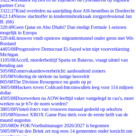
partner Ceva
33
22:27
Kind overleden na aanrijding door AH-bestelbus in Dordrecht
6
22:14
Nieuw slachtoffer in kindermisbruikzaak zorgprofessional Jan
B. (66)
3
20:49
Geen Qatar en Abu Dhabi? Dan eindigt Formule 1-seizoen
mogelijk in Europa
5
20:44
Litouwen vindt opnieuw migrantentunnel onder grens met Wit-
Rusland
44
05/08
Progressieve Democraat El-Sayed wint nipt voorverkiezing
Michigan
11
05/08
Accell, moederbedrijf Sparta en Batavus, vraagt uitstel van
betaling aan
5
05/08
Zomervakantieweerbericht: aanhoudend zomers
1
05/08
Vollering de sterkste na lastige heuvelrit
8
05/08
The Division Resurgence nu gratis op pc
36
05/08
Hackers roven Coldcard-bitcoinwallets leeg voor 114 miljoen
dollar
45
05/08
Doorwerken na AOW-leeftijd vaker vastgelegd in cao's, moet
werken na je 67e de norm worden?
38
05/08
Vinted-foto's van vrouwen massaal gedeeld op seksfora
1
05/08
Nieuwe XBOX Game Pass titels voor de eerste helft van de
maand augustus
2
05/08
De FOK!Voetbalmanager 2026/2027 is begonnen
50
05/08
Van den Brink zet nog eens 14 gemeenten onder toezicht om