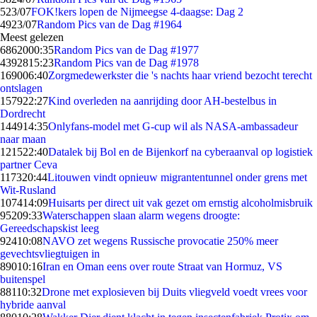
5
23/07
FOK!kers lopen de Nijmeegse 4-daagse: Dag 2
49
23/07
Random Pics van de Dag #1964
Meest gelezen
68620
00:35
Random Pics van de Dag #1977
43928
15:23
Random Pics van de Dag #1978
1690
06:40
Zorgmedewerkster die 's nachts haar vriend bezocht terecht
ontslagen
1579
22:27
Kind overleden na aanrijding door AH-bestelbus in
Dordrecht
1449
14:35
Onlyfans-model met G-cup wil als NASA-ambassadeur
naar maan
1215
22:40
Datalek bij Bol en de Bijenkorf na cyberaanval op logistiek
partner Ceva
1173
20:44
Litouwen vindt opnieuw migrantentunnel onder grens met
Wit-Rusland
1074
14:09
Huisarts per direct uit vak gezet om ernstig alcoholmisbruik
952
09:33
Waterschappen slaan alarm wegens droogte:
Gereedschapskist leeg
924
10:08
NAVO zet wegens Russische provocatie 250% meer
gevechtsvliegtuigen in
890
10:16
Iran en Oman eens over route Straat van Hormuz, VS
buitenspel
881
10:32
Drone met explosieven bij Duits vliegveld voedt vrees voor
hybride aanval