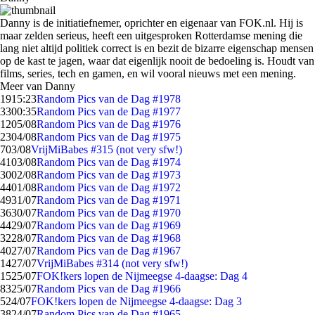
Danny is de initiatiefnemer, oprichter en eigenaar van FOK.nl. Hij is
maar zelden serieus, heeft een uitgesproken Rotterdamse mening die
lang niet altijd politiek correct is en bezit de bizarre eigenschap mensen
op de kast te jagen, waar dat eigenlijk nooit de bedoeling is. Houdt van
films, series, tech en gamen, en wil vooral nieuws met een mening.
Meer van Danny
19
15:23
Random Pics van de Dag #1978
33
00:35
Random Pics van de Dag #1977
12
05/08
Random Pics van de Dag #1976
23
04/08
Random Pics van de Dag #1975
7
03/08
VrijMiBabes #315 (not very sfw!)
41
03/08
Random Pics van de Dag #1974
30
02/08
Random Pics van de Dag #1973
44
01/08
Random Pics van de Dag #1972
49
31/07
Random Pics van de Dag #1971
36
30/07
Random Pics van de Dag #1970
44
29/07
Random Pics van de Dag #1969
32
28/07
Random Pics van de Dag #1968
40
27/07
Random Pics van de Dag #1967
14
27/07
VrijMiBabes #314 (not very sfw!)
15
25/07
FOK!kers lopen de Nijmeegse 4-daagse: Dag 4
83
25/07
Random Pics van de Dag #1966
5
24/07
FOK!kers lopen de Nijmeegse 4-daagse: Dag 3
38
24/07
Random Pics van de Dag #1965