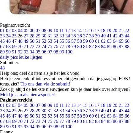
Paginaoverzicht
01
02
03
04
05
06
07
08
09
10
11
12
13
14
15
16
17
18
19
20
21
22
23
24
25
26
27
28
29
30
31
32
33
34
35
36
37
38
39
40
41
42
43
44
45
46
47
48
49
50
51
52
53
54
55
56
57
58
59
60
61
62
63
64
65
66
67
68
69
70
71
72
73
74
75
76
77
78
79
80
81
82
83
84
85
86
87
88
89
90
91
92
93
94
95
96
97
98
99
100
daily pics
leuke lijstjes
Submitter:
48
Help ons; deel dit item als je het leuk vond
Heb je een leuk of interessant bericht gevonden dat je graag op FOK!
terug ziet?
Tip ons dan via de submit!
Zoek jij altijd de leukste nieuwtjes en kun je daar leuk over schrijven?
Meld je aan als nieuwsposter!
Paginaoverzicht
01
02
03
04
05
06
07
08
09
10
11
12
13
14
15
16
17
18
19
20
21
22
23
24
25
26
27
28
29
30
31
32
33
34
35
36
37
38
39
40
41
42
43
44
45
46
47
48
49
50
51
52
53
54
55
56
57
58
59
60
61
62
63
64
65
66
67
68
69
70
71
72
73
74
75
76
77
78
79
80
81
82
83
84
85
86
87
88
89
90
91
92
93
94
95
96
97
98
99
100
Danny