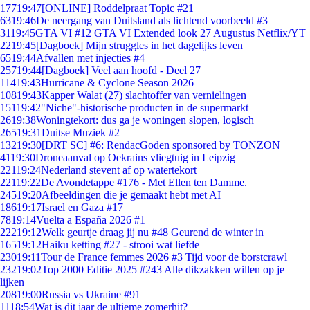
177
19:47
[ONLINE] Roddelpraat Topic #21
63
19:46
De neergang van Duitsland als lichtend voorbeeld #3
31
19:45
GTA VI #12 GTA VI Extended look 27 Augustus Netflix/YT
22
19:45
[Dagboek] Mijn struggles in het dagelijks leven
65
19:44
Afvallen met injecties #4
257
19:44
[Dagboek] Veel aan hoofd - Deel 27
114
19:43
Hurricane & Cyclone Season 2026
108
19:43
Kapper Walat (27) slachtoffer van vernielingen
151
19:42
"Niche"-historische producten in de supermarkt
26
19:38
Woningtekort: dus ga je woningen slopen, logisch
265
19:31
Duitse Muziek #2
132
19:30
[DRT SC] #6: RendacGoden sponsored by TONZON
41
19:30
Droneaanval op Oekrains vliegtuig in Leipzig
221
19:24
Nederland stevent af op watertekort
221
19:22
De Avondetappe #176 - Met Ellen ten Damme.
245
19:20
Afbeeldingen die je gemaakt hebt met AI
186
19:17
Israel en Gaza #17
78
19:14
Vuelta a España 2026 #1
222
19:12
Welk geurtje draag jij nu #48 Geurend de winter in
165
19:12
Haiku ketting #27 - strooi wat liefde
230
19:11
Tour de France femmes 2026 #3 Tijd voor de borstcrawl
232
19:02
Top 2000 Editie 2025 #243 Alle dikzakken willen op je
lijken
208
19:00
Russia vs Ukraine #91
11
18:54
Wat is dit jaar de ultieme zomerhit?