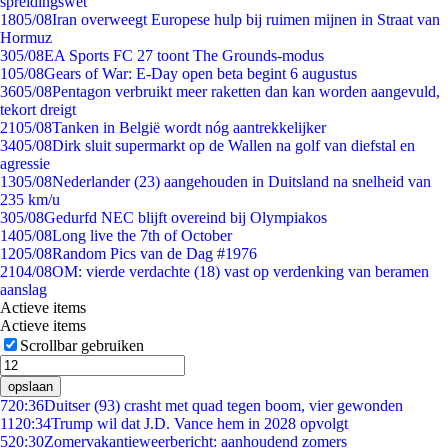
spreidingswet
18
05/08
Iran overweegt Europese hulp bij ruimen mijnen in Straat van
Hormuz
3
05/08
EA Sports FC 27 toont The Grounds-modus
1
05/08
Gears of War: E-Day open beta begint 6 augustus
36
05/08
Pentagon verbruikt meer raketten dan kan worden aangevuld,
tekort dreigt
21
05/08
Tanken in België wordt nóg aantrekkelijker
34
05/08
Dirk sluit supermarkt op de Wallen na golf van diefstal en
agressie
13
05/08
Nederlander (23) aangehouden in Duitsland na snelheid van
235 km/u
3
05/08
Gedurfd NEC blijft overeind bij Olympiakos
14
05/08
Long live the 7th of October
12
05/08
Random Pics van de Dag #1976
21
04/08
OM: vierde verdachte (18) vast op verdenking van beramen
aanslag
Actieve items
Actieve items
Scrollbar gebruiken
opslaan
7
20:36
Duitser (93) crasht met quad tegen boom, vier gewonden
11
20:34
Trump wil dat J.D. Vance hem in 2028 opvolgt
5
20:30
Zomervakantieweerbericht: aanhoudend zomers