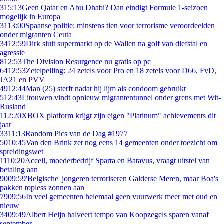
3
15:13
Geen Qatar en Abu Dhabi? Dan eindigt Formule 1-seizoen
mogelijk in Europa
31
13:00
Spaanse politie: minstens tien voor terrorisme veroordeelden
onder migranten Ceuta
34
12:59
Dirk sluit supermarkt op de Wallen na golf van diefstal en
agressie
8
12:53
The Division Resurgence nu gratis op pc
64
12:53
Zetelpeiling: 24 zetels voor Pro en 18 zetels voor D66, FvD,
JA21 en PVV
49
12:44
Man (25) sterft nadat hij lijm als condoom gebruikt
5
12:43
Litouwen vindt opnieuw migrantentunnel onder grens met Wit-
Rusland
1
12:20
XBOX platform krijgt zijn eigen "Platinum" achievements dit
jaar
33
11:13
Random Pics van de Dag #1977
50
10:45
Van den Brink zet nog eens 14 gemeenten onder toezicht om
spreidingswet
11
10:20
Accell, moederbedrijf Sparta en Batavus, vraagt uitstel van
betaling aan
90
09:59
'Belgische' jongeren terroriseren Galderse Meren, maar Boa's
pakken topless zonnen aan
79
09:56
In veel gemeenten helemaal geen vuurwerk meer met oud en
nieuw
34
09:49
Albert Heijn halveert tempo van Koopzegels sparen vanaf
september