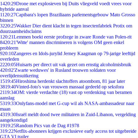
14
20:29
Drone met explosieven bij Duits vliegveld voedt vrees voor
hybride aanval
11
20:27
Capibara's lopen Braziliaans parlementsgebouw Mato Grosso
binnen
32
20:25
Wakker Dier dient klacht in tegen insectenfabriek Protix om
duurzaamheidsclaims
1
20:21
Lemmen boekt eerste profzege in zware Ronde van Polen-rit
84
20:21
'Witte' mannen discrimineren is volgens OM geen enkel
probleem
9
20:10
Zangeres en Idols-jurylid Jerney Kaagman op 79-jarige leeftijd
overleden
22
20:05
Huisarts per direct uit vak gezet om ernstig alcoholmisbruik
4
20:02
'Zwarte weduwes' in Rusland trouwen soldaten voor
overlijdensuitkering
15
19:45
Hiroshima herdenkt slachtoffers atoombom, 81 jaar later
38
19:40
Vinted-foto's van vrouwen massaal gedeeld op seksfora
21
19:34
OM: vierde verdachte (18) vast op verdenking van beramen
aanslag
53
19:33
Onlyfans-model met G-cup wil als NASA-ambassadeur naar
maan
43
19:30
Israël meldt dood twee militairen in Zuid-Libanon, vergelding
aangekondigd
19
19:25
Random Pics van de Dag #1978
3
19:22
Netflix-abonnees krijgen exclusieve early access tot uitgebreide
GTA VI trailer