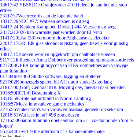
186
17:42
[SBS6] De Oranjezomer #10 Helene je kan het niet stop
ermee
231
17:37
Weerrecords aan de lopende band
183
17:29
NEC #77: Wat een seizoen is dit zeg
144
17:24
[Keuken Kampioen Divisie] #44 Vitesse mag weg
28
17:21
2026 kan warmste jaar worden door El Nino
114
17:20
Lisa (38) vermoord door Afghaanse asielzoeker
220
17:17
GR: Elk glas alcohol is riskant, geen bewijs voor gunstig
effect
188
17:15
Boeken worden opgekocht om chatbots te voeden
91
17:12
Influencer Anna Dobber over pestgedrag op gesponsorde reis
82
17:08
UEFA kondigt boycot van FIFA-competities aan vanwege
plan Infantino
6
17:04
Insta360 Studio software, lagging en stotteren
92
17:02
Koopzegels sparen bij AH duurt straks 2x zo lang
218
17:00
[Golf] Centraal #18: Moving day, meestal naar beneden
10
16:59
[RTL4] Bestemming X
135
16:59
Grote natuurbrand in Noord-Limburg
10
16:57
Meest innovatieve game mechanics
32
16:56
Vinted-foto's van vrouwen massaal gedeeld op seksfora
120
16:51
Wat lees je nu? #96 zomerlezen
171
16:50
Gianni Infantino doet aanbod om 211 voetbalbonden 'om te
kopen'
56
16:44
Covid19 the aftermath #17 bananenmilkshake
Leuke lijstjes