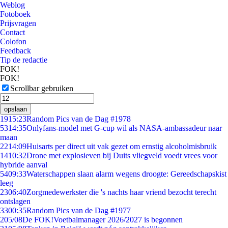
Weblog
Fotoboek
Prijsvragen
Contact
Colofon
Feedback
Tip de redactie
FOK!
FOK!
Scrollbar gebruiken
opslaan
19
15:23
Random Pics van de Dag #1978
53
14:35
Onlyfans-model met G-cup wil als NASA-ambassadeur naar
maan
22
14:09
Huisarts per direct uit vak gezet om ernstig alcoholmisbruik
14
10:32
Drone met explosieven bij Duits vliegveld voedt vrees voor
hybride aanval
54
09:33
Waterschappen slaan alarm wegens droogte: Gereedschapskist
leeg
23
06:40
Zorgmedewerkster die 's nachts haar vriend bezocht terecht
ontslagen
33
00:35
Random Pics van de Dag #1977
2
05/08
De FOK!Voetbalmanager 2026/2027 is begonnen