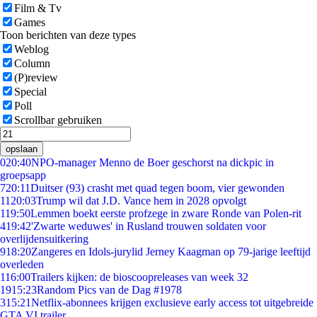
Film & Tv
Games
Toon berichten van deze types
Weblog
Column
(P)review
Special
Poll
Scrollbar gebruiken
opslaan
0
20:40
NPO-manager Menno de Boer geschorst na dickpic in
groepsapp
7
20:11
Duitser (93) crasht met quad tegen boom, vier gewonden
11
20:03
Trump wil dat J.D. Vance hem in 2028 opvolgt
1
19:50
Lemmen boekt eerste profzege in zware Ronde van Polen-rit
4
19:42
'Zwarte weduwes' in Rusland trouwen soldaten voor
overlijdensuitkering
9
18:20
Zangeres en Idols-jurylid Jerney Kaagman op 79-jarige leeftijd
overleden
1
16:00
Trailers kijken: de bioscoopreleases van week 32
19
15:23
Random Pics van de Dag #1978
3
15:21
Netflix-abonnees krijgen exclusieve early access tot uitgebreide
GTA VI trailer