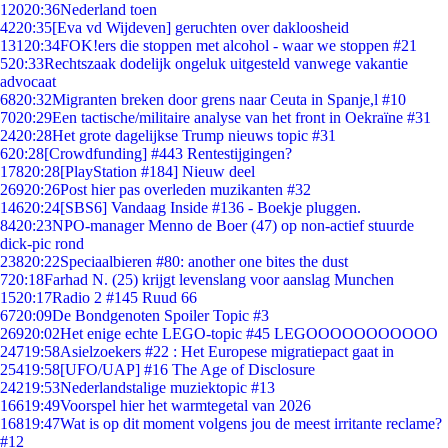
120
20:36
Nederland toen
42
20:35
[Eva vd Wijdeven] geruchten over dakloosheid
131
20:34
FOK!ers die stoppen met alcohol - waar we stoppen #21
5
20:33
Rechtszaak dodelijk ongeluk uitgesteld vanwege vakantie
advocaat
68
20:32
Migranten breken door grens naar Ceuta in Spanje,l #10
70
20:29
Een tactische/militaire analyse van het front in Oekraïne #31
24
20:28
Het grote dagelijkse Trump nieuws topic #31
6
20:28
[Crowdfunding] #443 Rentestijgingen?
178
20:28
[PlayStation #184] Nieuw deel
269
20:26
Post hier pas overleden muzikanten #32
146
20:24
[SBS6] Vandaag Inside #136 - Boekje pluggen.
84
20:23
NPO-manager Menno de Boer (47) op non-actief stuurde
dick-pic rond
238
20:22
Speciaalbieren #80: another one bites the dust
7
20:18
Farhad N. (25) krijgt levenslang voor aanslag Munchen
15
20:17
Radio 2 #145 Ruud 66
67
20:09
De Bondgenoten Spoiler Topic #3
269
20:02
Het enige echte LEGO-topic #45 LEGOOOOOOOOOOO
247
19:58
Asielzoekers #22 : Het Europese migratiepact gaat in
254
19:58
[UFO/UAP] #16 The Age of Disclosure
242
19:53
Nederlandstalige muziektopic #13
166
19:49
Voorspel hier het warmtegetal van 2026
168
19:47
Wat is op dit moment volgens jou de meest irritante reclame?
#12