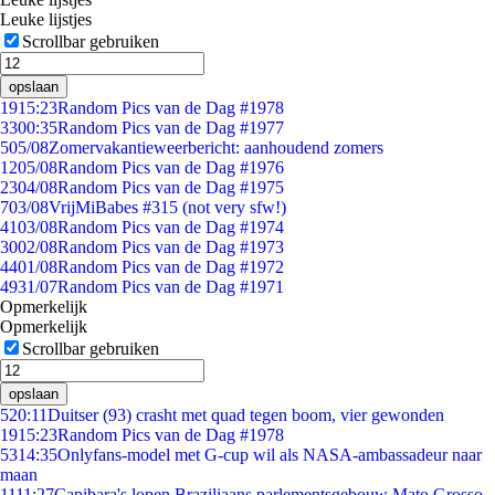
Leuke lijstjes
Scrollbar gebruiken
opslaan
19
15:23
Random Pics van de Dag #1978
33
00:35
Random Pics van de Dag #1977
5
05/08
Zomervakantieweerbericht: aanhoudend zomers
12
05/08
Random Pics van de Dag #1976
23
04/08
Random Pics van de Dag #1975
7
03/08
VrijMiBabes #315 (not very sfw!)
41
03/08
Random Pics van de Dag #1974
30
02/08
Random Pics van de Dag #1973
44
01/08
Random Pics van de Dag #1972
49
31/07
Random Pics van de Dag #1971
Opmerkelijk
Opmerkelijk
Scrollbar gebruiken
opslaan
5
20:11
Duitser (93) crasht met quad tegen boom, vier gewonden
19
15:23
Random Pics van de Dag #1978
53
14:35
Onlyfans-model met G-cup wil als NASA-ambassadeur naar
maan
11
11:27
Capibara's lopen Braziliaans parlementsgebouw Mato Grosso