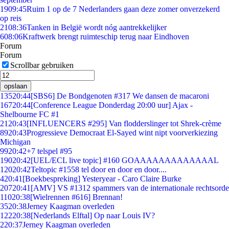
19
09:45
Ruim 1 op de 7 Nederlanders gaan deze zomer onverzekerd
op reis
21
08:36
Tanken in België wordt nóg aantrekkelijker
6
08:06
Kraftwerk brengt ruimteschip terug naar Eindhoven
Forum
Forum
Scrollbar gebruiken
opslaan
135
20:44
[SBS6] De Bondgenoten #317 We dansen de macaroni
167
20:44
[Conference League Donderdag 20:00 uur] Ajax -
Shelbourne FC #1
21
20:43
[INFLUENCERS #295] Van flodderslinger tot Shrek-crème
89
20:43
Progressieve Democraat El-Sayed wint nipt voorverkiezing
Michigan
99
20:42
+7 telspel #95
190
20:42
[UEL/ECL live topic] #160 GOAAAAAAAAAAAAAL
120
20:42
Teltopic #1558 tel door en door en door....
4
20:41
[Boekbespreking] Yesteryear - Caro Claire Burke
207
20:41
[AMV] VS #1312 spammers van de internationale rechtsorde
110
20:38
[Wielrennen #616] Brennan!
35
20:38
Jerney Kaagman overleden
122
20:38
[Nederlands Elftal] Op naar Louis IV?
2
20:37
Jerney Kaagman overleden