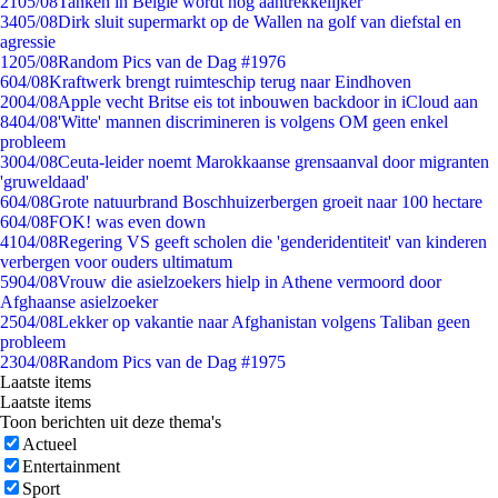
21
05/08
Tanken in België wordt nóg aantrekkelijker
34
05/08
Dirk sluit supermarkt op de Wallen na golf van diefstal en
agressie
12
05/08
Random Pics van de Dag #1976
6
04/08
Kraftwerk brengt ruimteschip terug naar Eindhoven
20
04/08
Apple vecht Britse eis tot inbouwen backdoor in iCloud aan
84
04/08
'Witte' mannen discrimineren is volgens OM geen enkel
probleem
30
04/08
Ceuta-leider noemt Marokkaanse grensaanval door migranten
'gruweldaad'
6
04/08
Grote natuurbrand Boschhuizerbergen groeit naar 100 hectare
6
04/08
FOK! was even down
41
04/08
Regering VS geeft scholen die 'genderidentiteit' van kinderen
verbergen voor ouders ultimatum
59
04/08
Vrouw die asielzoekers hielp in Athene vermoord door
Afghaanse asielzoeker
25
04/08
Lekker op vakantie naar Afghanistan volgens Taliban geen
probleem
23
04/08
Random Pics van de Dag #1975
Laatste items
Laatste items
Toon berichten uit deze thema's
Actueel
Entertainment
Sport