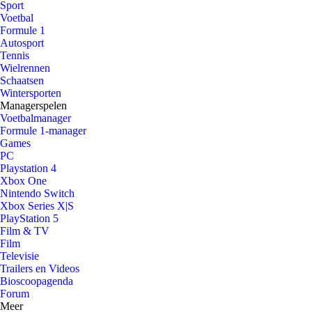
Sport
Voetbal
Formule 1
Autosport
Tennis
Wielrennen
Schaatsen
Wintersporten
Managerspelen
Voetbalmanager
Formule 1-manager
Games
PC
Playstation 4
Xbox One
Nintendo Switch
Xbox Series X|S
PlayStation 5
Film & TV
Film
Televisie
Trailers en Videos
Bioscoopagenda
Forum
Meer