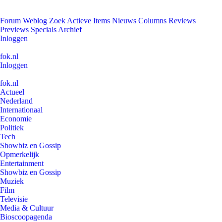
Forum
Weblog
Zoek
Actieve Items
Nieuws
Columns
Reviews
Previews
Specials
Archief
Inloggen
fok.nl
Inloggen
fok.nl
Actueel
Nederland
Internationaal
Economie
Politiek
Tech
Showbiz en Gossip
Opmerkelijk
Entertainment
Showbiz en Gossip
Muziek
Film
Televisie
Media & Cultuur
Bioscoopagenda