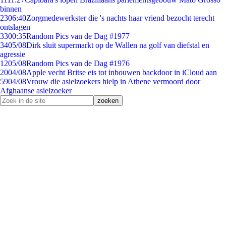
binnen
23
06:40
Zorgmedewerkster die 's nachts haar vriend bezocht terecht
ontslagen
33
00:35
Random Pics van de Dag #1977
34
05/08
Dirk sluit supermarkt op de Wallen na golf van diefstal en
agressie
12
05/08
Random Pics van de Dag #1976
20
04/08
Apple vecht Britse eis tot inbouwen backdoor in iCloud aan
59
04/08
Vrouw die asielzoekers hielp in Athene vermoord door
Afghaanse asielzoeker