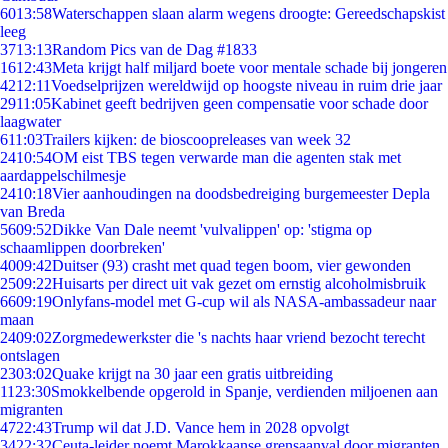
60
13:58
Waterschappen slaan alarm wegens droogte: Gereedschapskist
leeg
37
13:13
Random Pics van de Dag #1833
16
12:43
Meta krijgt half miljard boete voor mentale schade bij jongeren
42
12:11
Voedselprijzen wereldwijd op hoogste niveau in ruim drie jaar
29
11:05
Kabinet geeft bedrijven geen compensatie voor schade door
laagwater
6
11:03
Trailers kijken: de bioscoopreleases van week 32
24
10:54
OM eist TBS tegen verwarde man die agenten stak met
aardappelschilmesje
24
10:18
Vier aanhoudingen na doodsbedreiging burgemeester Depla
van Breda
56
09:52
Dikke Van Dale neemt 'vulvalippen' op: 'stigma op
schaamlippen doorbreken'
40
09:42
Duitser (93) crasht met quad tegen boom, vier gewonden
25
09:22
Huisarts per direct uit vak gezet om ernstig alcoholmisbruik
66
09:19
Onlyfans-model met G-cup wil als NASA-ambassadeur naar
maan
24
09:02
Zorgmedewerkster die 's nachts haar vriend bezocht terecht
ontslagen
23
03:02
Quake krijgt na 30 jaar een gratis uitbreiding
11
23:30
Smokkelbende opgerold in Spanje, verdienden miljoenen aan
migranten
47
22:43
Trump wil dat J.D. Vance hem in 2028 opvolgt
34
22:32
Ceuta-leider noemt Marokkaanse grensaanval door migranten