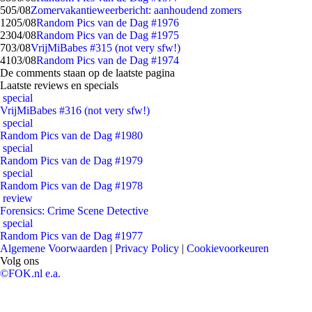
5
05/08
Zomervakantieweerbericht: aanhoudend zomers
12
05/08
Random Pics van de Dag #1976
23
04/08
Random Pics van de Dag #1975
7
03/08
VrijMiBabes #315 (not very sfw!)
41
03/08
Random Pics van de Dag #1974
De comments staan op de laatste pagina
Laatste reviews en specials
special
VrijMiBabes #316 (not very sfw!)
special
Random Pics van de Dag #1980
special
Random Pics van de Dag #1979
special
Random Pics van de Dag #1978
review
Forensics: Crime Scene Detective
special
Random Pics van de Dag #1977
Algemene Voorwaarden
|
Privacy Policy
|
Cookievoorkeuren
Volg ons
©FOK.nl e.a.