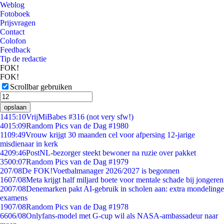
Weblog
Fotoboek
Prijsvragen
Contact
Colofon
Feedback
Tip de redactie
FOK!
FOK!
Scrollbar gebruiken
opslaan
14
15:10
VrijMiBabes #316 (not very sfw!)
40
15:09
Random Pics van de Dag #1980
11
09:49
Vrouw krijgt 30 maanden cel voor afpersing 12-jarige
misdienaar in kerk
42
09:46
PostNL-bezorger steekt bewoner na ruzie over pakket
35
00:07
Random Pics van de Dag #1979
2
07/08
De FOK!Voetbalmanager 2026/2027 is begonnen
16
07/08
Meta krijgt half miljard boete voor mentale schade bij jongeren
20
07/08
Denemarken pakt AI-gebruik in scholen aan: extra mondelinge
examens
19
07/08
Random Pics van de Dag #1978
66
06/08
Onlyfans-model met G-cup wil als NASA-ambassadeur naar