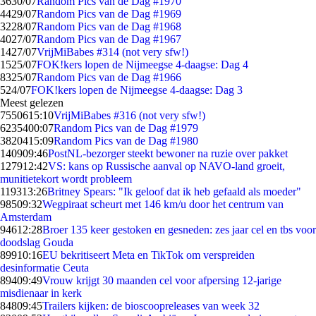
36
30/07
Random Pics van de Dag #1970
44
29/07
Random Pics van de Dag #1969
32
28/07
Random Pics van de Dag #1968
40
27/07
Random Pics van de Dag #1967
14
27/07
VrijMiBabes #314 (not very sfw!)
15
25/07
FOK!kers lopen de Nijmeegse 4-daagse: Dag 4
83
25/07
Random Pics van de Dag #1966
5
24/07
FOK!kers lopen de Nijmeegse 4-daagse: Dag 3
Meest gelezen
75506
15:10
VrijMiBabes #316 (not very sfw!)
62354
00:07
Random Pics van de Dag #1979
38204
15:09
Random Pics van de Dag #1980
1409
09:46
PostNL-bezorger steekt bewoner na ruzie over pakket
1279
12:42
VS: kans op Russische aanval op NAVO-land groeit,
munitietekort wordt probleem
1193
13:26
Britney Spears: "Ik geloof dat ik heb gefaald als moeder"
985
09:32
Wegpiraat scheurt met 146 km/u door het centrum van
Amsterdam
946
12:28
Broer 135 keer gestoken en gesneden: zes jaar cel en tbs voor
doodslag Gouda
899
10:16
EU bekritiseert Meta en TikTok om verspreiden
desinformatie Ceuta
894
09:49
Vrouw krijgt 30 maanden cel voor afpersing 12-jarige
misdienaar in kerk
848
09:45
Trailers kijken: de bioscoopreleases van week 32