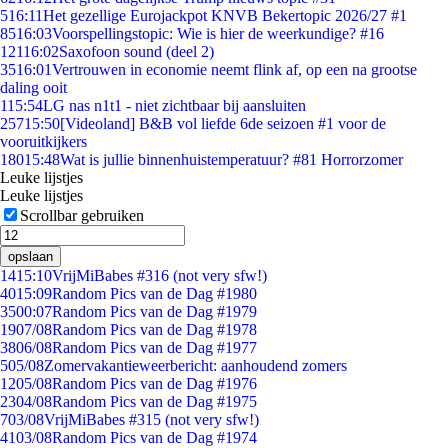
5
16:11
Het gezellige Eurojackpot KNVB Bekertopic 2026/27 #1
85
16:03
Voorspellingstopic: Wie is hier de weerkundige? #16
121
16:02
Saxofoon sound (deel 2)
35
16:01
Vertrouwen in economie neemt flink af, op een na grootse
daling ooit
1
15:54
LG nas n1t1 - niet zichtbaar bij aansluiten
257
15:50
[Videoland] B&B vol liefde 6de seizoen #1 voor de
vooruitkijkers
180
15:48
Wat is jullie binnenhuistemperatuur? #81 Horrorzomer
Leuke lijstjes
Leuke lijstjes
Scrollbar gebruiken
opslaan
14
15:10
VrijMiBabes #316 (not very sfw!)
40
15:09
Random Pics van de Dag #1980
35
00:07
Random Pics van de Dag #1979
19
07/08
Random Pics van de Dag #1978
38
06/08
Random Pics van de Dag #1977
5
05/08
Zomervakantieweerbericht: aanhoudend zomers
12
05/08
Random Pics van de Dag #1976
23
04/08
Random Pics van de Dag #1975
7
03/08
VrijMiBabes #315 (not very sfw!)
41
03/08
Random Pics van de Dag #1974