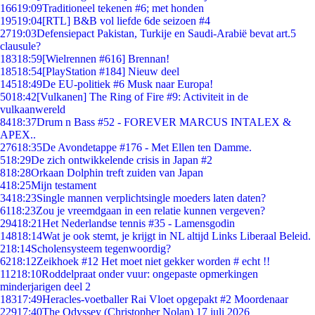
166
19:09
Traditioneel tekenen #6; met honden
195
19:04
[RTL] B&B vol liefde 6de seizoen #4
27
19:03
Defensiepact Pakistan, Turkije en Saudi-Arabië bevat art.5
clausule?
183
18:59
[Wielrennen #616] Brennan!
185
18:54
[PlayStation #184] Nieuw deel
145
18:49
De EU-politiek #6 Musk naar Europa!
50
18:42
[Vulkanen] The Ring of Fire #9: Activiteit in de
vulkaanwereld
84
18:37
Drum n Bass #52 - FOREVER MARCUS INTALEX &
APEX..
276
18:35
De Avondetappe #176 - Met Ellen ten Damme.
5
18:29
De zich ontwikkelende crisis in Japan #2
8
18:28
Orkaan Dolphin treft zuiden van Japan
4
18:25
Mijn testament
34
18:23
Single mannen verplichtsingle moeders laten daten?
61
18:23
Zou je vreemdgaan in een relatie kunnen vergeven?
294
18:21
Het Nederlandse tennis #35 - Lamensgodin
148
18:14
Wat je ook stemt, je krijgt in NL altijd Links Liberaal Beleid.
2
18:14
Scholensysteem tegenwoordig?
62
18:12
Zeikhoek #12 Het moet niet gekker worden # echt !!
112
18:10
Roddelpraat onder vuur: ongepaste opmerkingen
minderjarigen deel 2
183
17:49
Heracles-voetballer Rai Vloet opgepakt #2 Moordenaar
229
17:40
The Odyssey (Christopher Nolan) 17 juli 2026