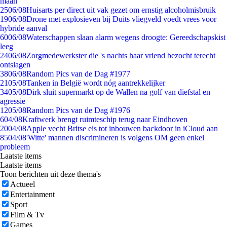
maan
25
06/08
Huisarts per direct uit vak gezet om ernstig alcoholmisbruik
19
06/08
Drone met explosieven bij Duits vliegveld voedt vrees voor
hybride aanval
60
06/08
Waterschappen slaan alarm wegens droogte: Gereedschapskist
leeg
24
06/08
Zorgmedewerkster die 's nachts haar vriend bezocht terecht
ontslagen
38
06/08
Random Pics van de Dag #1977
21
05/08
Tanken in België wordt nóg aantrekkelijker
34
05/08
Dirk sluit supermarkt op de Wallen na golf van diefstal en
agressie
12
05/08
Random Pics van de Dag #1976
6
04/08
Kraftwerk brengt ruimteschip terug naar Eindhoven
20
04/08
Apple vecht Britse eis tot inbouwen backdoor in iCloud aan
85
04/08
'Witte' mannen discrimineren is volgens OM geen enkel
probleem
Laatste items
Laatste items
Toon berichten uit deze thema's
Actueel
Entertainment
Sport
Film & Tv
Games