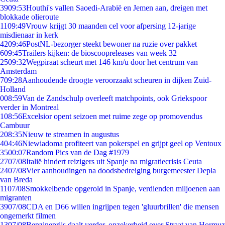
39
09:53
Houthi's vallen Saoedi-Arabië en Jemen aan, dreigen met
blokkade olieroute
11
09:49
Vrouw krijgt 30 maanden cel voor afpersing 12-jarige
misdienaar in kerk
42
09:46
PostNL-bezorger steekt bewoner na ruzie over pakket
6
09:45
Trailers kijken: de bioscoopreleases van week 32
25
09:32
Wegpiraat scheurt met 146 km/u door het centrum van
Amsterdam
7
09:28
Aanhoudende droogte veroorzaakt scheuren in dijken Zuid-
Holland
0
08:59
Van de Zandschulp overleeft matchpoints, ook Griekspoor
verder in Montreal
1
08:56
Excelsior opent seizoen met ruime zege op promovendus
Cambuur
2
08:35
Nieuw te streamen in augustus
4
04:46
Niewiadoma profiteert van pokerspel en grijpt geel op Ventoux
35
00:07
Random Pics van de Dag #1979
27
07/08
Italië hindert reizigers uit Spanje na migratiecrisis Ceuta
24
07/08
Vier aanhoudingen na doodsbedreiging burgemeester Depla
van Breda
11
07/08
Smokkelbende opgerold in Spanje, verdienden miljoenen aan
migranten
39
07/08
CDA en D66 willen ingrijpen tegen 'gluurbrillen' die mensen
ongemerkt filmen
13
07/08
Benzineprijs daalt verder, onzekerheid over Straat van Hormuz