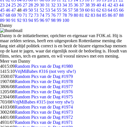
23
24
25
26
27
28
29
30
31
32
33
34
35
36
37
38
39
40
41
42
43
44
45
46
47
48
49
50
51
52
53
54
55
56
57
58
59
60
61
62
63
64
65
66
67
68
69
70
71
72
73
74
75
76
77
78
79
80
81
82
83
84
85
86
87
88
89
90
91
92
93
94
95
96
97
98
99
100
Danny
Danny is de initiatiefnemer, oprichter en eigenaar van FOK.nl. Hij is
maar zelden serieus, heeft een uitgesproken Rotterdamse mening die
lang niet altijd politiek correct is en bezit de bizarre eigenschap mensen
op de kast te jagen, waar dat eigenlijk nooit de bedoeling is. Houdt van
films, series, tech en gamen, en wil vooral nieuws met een mening.
Meer van Danny
40
15:09
Random Pics van de Dag #1980
14
15:10
VrijMiBabes #316 (not very sfw!)
35
00:07
Random Pics van de Dag #1979
19
07/08
Random Pics van de Dag #1978
38
06/08
Random Pics van de Dag #1977
12
05/08
Random Pics van de Dag #1976
23
04/08
Random Pics van de Dag #1975
7
03/08
VrijMiBabes #315 (not very sfw!)
41
03/08
Random Pics van de Dag #1974
30
02/08
Random Pics van de Dag #1973
44
01/08
Random Pics van de Dag #1972
49
31/07
Random Pics van de Dag #1971