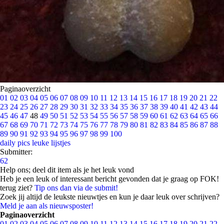
Paginaoverzicht
01
02
03
04
05
06
07
08
09
10
11
12
13
14
15
16
17
18
19
20
21
22
23
24
25
26
27
28
29
30
31
32
33
34
35
36
37
38
39
40
41
42
43
44
45
46
47
48
49
50
51
52
53
54
55
56
57
58
59
60
61
62
63
64
65
66
67
68
69
70
71
72
73
74
75
76
77
78
79
80
81
82
83
84
85
86
87
88
89
90
91
92
93
94
95
96
97
98
99
100
daily pics
leuke lijstjes
Submitter:
62
Help ons; deel dit item als je het leuk vond
Heb je een leuk of interessant bericht gevonden dat je graag op FOK!
terug ziet?
Tip ons dan via de submit!
Zoek jij altijd de leukste nieuwtjes en kun je daar leuk over schrijven?
Meld je aan als nieuwsposter!
Paginaoverzicht
01
02
03
04
05
06
07
08
09
10
11
12
13
14
15
16
17
18
19
20
21
22