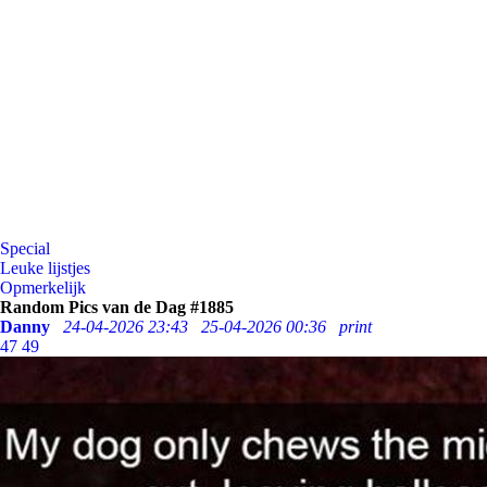
Special
Leuke lijstjes
Opmerkelijk
Random Pics van de Dag #1885
Danny
24-04-2026 23:43
25-04-2026 00:36
print
47
49