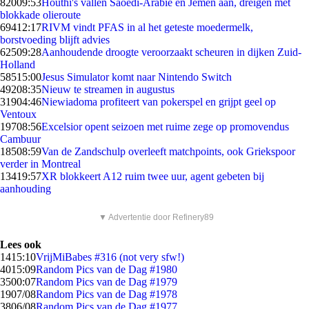
820
09:53
Houthi's vallen Saoedi-Arabië en Jemen aan, dreigen met
blokkade olieroute
694
12:17
RIVM vindt PFAS in al het geteste moedermelk,
borstvoeding blijft advies
625
09:28
Aanhoudende droogte veroorzaakt scheuren in dijken Zuid-
Holland
585
15:00
Jesus Simulator komt naar Nintendo Switch
492
08:35
Nieuw te streamen in augustus
319
04:46
Niewiadoma profiteert van pokerspel en grijpt geel op
Ventoux
197
08:56
Excelsior opent seizoen met ruime zege op promovendus
Cambuur
185
08:59
Van de Zandschulp overleeft matchpoints, ook Griekspoor
verder in Montreal
134
19:57
XR blokkeert A12 ruim twee uur, agent gebeten bij
aanhouding
▼ Advertentie door Refinery89
Lees ook
14
15:10
VrijMiBabes #316 (not very sfw!)
40
15:09
Random Pics van de Dag #1980
35
00:07
Random Pics van de Dag #1979
19
07/08
Random Pics van de Dag #1978
38
06/08
Random Pics van de Dag #1977