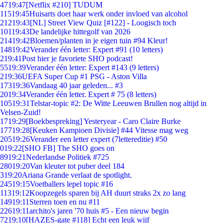
47
19:47
[Netflix #210] TUDUM
115
19:45
Huisarts doet haar werk onder invloed van alcohol
212
19:43
[NL] Street View Quiz [#122] - Loogisch toch
101
19:43
De landelijke hittegolf van 2026
214
19:42
Bloemen/planten in je eigen tuin #94 Kleur!
148
19:42
Verander één letter: Expert #91 (10 letters)
2
19:41
Post hier je favoriete SHO podcast!
55
19:39
Verander één letter: Expert #143 (9 letters)
2
19:36
UEFA Super Cup #1 PSG - Aston Villa
173
19:36
Vandaag 40 jaar geleden... #3
20
19:34
Verander één letter. Expert # 75 (8 letters)
105
19:31
Telstar-topic #2: De Witte Leeuwen Brullen nog altijd in
Velsen-Zuid!
17
19:29
[Boekbespreking] Yesteryear - Caro Claire Burke
177
19:28
[Keuken Kampioen Divisie] #44 Vitesse mag weg
205
19:26
Verander een letter expert (7lettereditie) #50
0
19:22
[SHO FB] The SHO goes on
89
19:21
Nederlandse Politiek #725
280
19:20
Van kleuter tot puber deel 184
3
19:20
Ariana Grande verlaat de spotlight.
245
19:15
Voetballers lepel topic #16
113
19:12
Koopzegels sparen bij AH duurt straks 2x zo lang
149
19:11
Sterren toen en nu #11
226
19:11
archito's jaren '70 huis #5 - Een nieuw begin
72
19:10
[HAZES-gate #118] Echt een leuk wijf