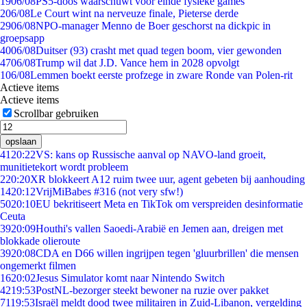
19
06/08
PS5-doos waarschuwt voor einde fysieke games
2
06/08
Le Court wint na nerveuze finale, Pieterse derde
29
06/08
NPO-manager Menno de Boer geschorst na dickpic in
groepsapp
40
06/08
Duitser (93) crasht met quad tegen boom, vier gewonden
47
06/08
Trump wil dat J.D. Vance hem in 2028 opvolgt
1
06/08
Lemmen boekt eerste profzege in zware Ronde van Polen-rit
Actieve items
Actieve items
Scrollbar gebruiken
opslaan
41
20:22
VS: kans op Russische aanval op NAVO-land groeit,
munitietekort wordt probleem
2
20:20
XR blokkeert A12 ruim twee uur, agent gebeten bij aanhouding
14
20:12
VrijMiBabes #316 (not very sfw!)
50
20:10
EU bekritiseert Meta en TikTok om verspreiden desinformatie
Ceuta
39
20:09
Houthi's vallen Saoedi-Arabië en Jemen aan, dreigen met
blokkade olieroute
39
20:08
CDA en D66 willen ingrijpen tegen 'gluurbrillen' die mensen
ongemerkt filmen
16
20:02
Jesus Simulator komt naar Nintendo Switch
42
19:53
PostNL-bezorger steekt bewoner na ruzie over pakket
71
19:53
Israël meldt dood twee militairen in Zuid-Libanon, vergelding