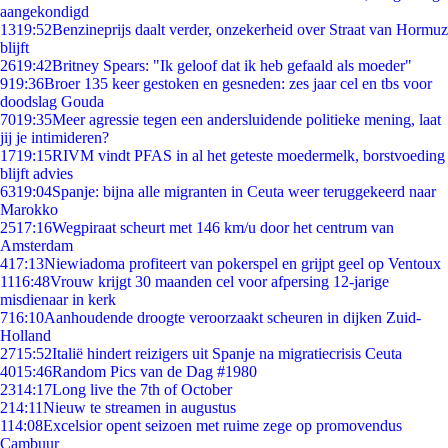
aangekondigd
13
19:52
Benzineprijs daalt verder, onzekerheid over Straat van Hormuz
blijft
26
19:42
Britney Spears: "Ik geloof dat ik heb gefaald als moeder"
9
19:36
Broer 135 keer gestoken en gesneden: zes jaar cel en tbs voor
doodslag Gouda
70
19:35
Meer agressie tegen een andersluidende politieke mening, laat
jij je intimideren?
17
19:15
RIVM vindt PFAS in al het geteste moedermelk, borstvoeding
blijft advies
63
19:04
Spanje: bijna alle migranten in Ceuta weer teruggekeerd naar
Marokko
25
17:16
Wegpiraat scheurt met 146 km/u door het centrum van
Amsterdam
4
17:13
Niewiadoma profiteert van pokerspel en grijpt geel op Ventoux
11
16:48
Vrouw krijgt 30 maanden cel voor afpersing 12-jarige
misdienaar in kerk
7
16:10
Aanhoudende droogte veroorzaakt scheuren in dijken Zuid-
Holland
27
15:52
Italië hindert reizigers uit Spanje na migratiecrisis Ceuta
40
15:46
Random Pics van de Dag #1980
23
14:17
Long live the 7th of October
2
14:11
Nieuw te streamen in augustus
1
14:08
Excelsior opent seizoen met ruime zege op promovendus
Cambuur