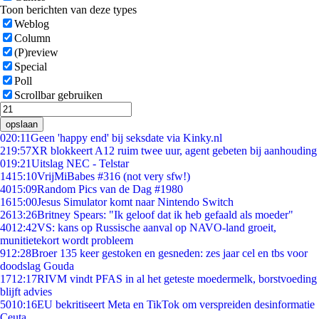
Toon berichten van deze types
Weblog
Column
(P)review
Special
Poll
Scrollbar gebruiken
opslaan
0
20:11
Geen 'happy end' bij seksdate via Kinky.nl
2
19:57
XR blokkeert A12 ruim twee uur, agent gebeten bij aanhouding
0
19:21
Uitslag NEC - Telstar
14
15:10
VrijMiBabes #316 (not very sfw!)
40
15:09
Random Pics van de Dag #1980
16
15:00
Jesus Simulator komt naar Nintendo Switch
26
13:26
Britney Spears: "Ik geloof dat ik heb gefaald als moeder"
40
12:42
VS: kans op Russische aanval op NAVO-land groeit,
munitietekort wordt probleem
9
12:28
Broer 135 keer gestoken en gesneden: zes jaar cel en tbs voor
doodslag Gouda
17
12:17
RIVM vindt PFAS in al het geteste moedermelk, borstvoeding
blijft advies
50
10:16
EU bekritiseert Meta en TikTok om verspreiden desinformatie
Ceuta