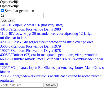
Opmerkelijk
Opmerkelijk
Scrollbar gebruiken
opslaan
14
15:10
VrijMiBabes #316 (not very sfw!)
40
15:09
Random Pics van de Dag #1980
11
09:49
Vrouw krijgt 30 maanden cel voor afpersing 12-jarige
misdienaar in kerk
42
09:46
PostNL-bezorger steekt bewoner na ruzie over pakket
35
00:07
Random Pics van de Dag #1979
19
07/08
Random Pics van de Dag #1978
40
06/08
Duitser (93) crasht met quad tegen boom, vier gewonden
66
06/08
Onlyfans-model met G-cup wil als NASA-ambassadeur naar
maan
12
06/08
Capibara's lopen Braziliaans parlementsgebouw Mato Grosso
binnen
24
06/08
Zorgmedewerkster die 's nachts haar vriend bezocht terecht
ontslagen