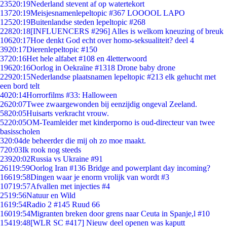
235
20:19
Nederland stevent af op watertekort
137
20:19
Meisjesnamenlepeltopic #367 LOOOOL LAPO
125
20:19
Buitenlandse steden lepeltopic #268
228
20:18
[INFLUENCERS #296] Alles is welkom kneuzing of breuk
106
20:17
Hoe denkt God echt over homo-seksualiteit? deel 4
39
20:17
Dierenlepeltopic #150
37
20:16
Het hele alfabet #108 en 4letterwoord
196
20:16
Oorlog in Oekraïne #1318 Drone baby drone
229
20:15
Nederlandse plaatsnamen lepeltopic #213 elk gehucht met
een bord telt
40
20:14
Horrorfilms #33: Halloween
26
20:07
Twee zwaargewonden bij eenzijdig ongeval Zeeland.
58
20:05
Huisarts verkracht vrouw.
52
20:05
OM-Teamleider met kinderporno is oud-directeur van twee
basisscholen
3
20:04
de beheerder die mij oh zo moe maakt.
7
20:03
Ik rook nog steeds
239
20:02
Russia vs Ukraine #91
261
19:59
Oorlog Iran #136 Bridge and powerplant day incoming?
166
19:58
Dingen waar je enorm vrolijk van wordt #3
107
19:57
Afvallen met injecties #4
25
19:56
Natuur en Wild
16
19:54
Radio 2 #145 Ruud 66
160
19:54
Migranten breken door grens naar Ceuta in Spanje,l #10
154
19:48
[WLR SC #417] Nieuw deel openen was kaputt