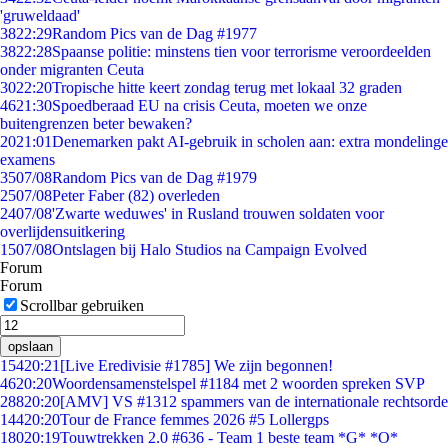
'gruweldaad'
38
22:29
Random Pics van de Dag #1977
38
22:28
Spaanse politie: minstens tien voor terrorisme veroordeelden
onder migranten Ceuta
30
22:20
Tropische hitte keert zondag terug met lokaal 32 graden
46
21:30
Spoedberaad EU na crisis Ceuta, moeten we onze
buitengrenzen beter bewaken?
20
21:01
Denemarken pakt AI-gebruik in scholen aan: extra mondelinge
examens
35
07/08
Random Pics van de Dag #1979
25
07/08
Peter Faber (82) overleden
24
07/08
'Zwarte weduwes' in Rusland trouwen soldaten voor
overlijdensuitkering
15
07/08
Ontslagen bij Halo Studios na Campaign Evolved
Forum
Forum
Scrollbar gebruiken
opslaan
154
20:21
[Live Eredivisie #1785] We zijn begonnen!
46
20:20
Woordensamenstelspel #1184 met 2 woorden spreken SVP
288
20:20
[AMV] VS #1312 spammers van de internationale rechtsorde
144
20:20
Tour de France femmes 2026 #5 Lollergps
180
20:19
Touwtrekken 2.0 #636 - Team 1 beste team *G* *O*