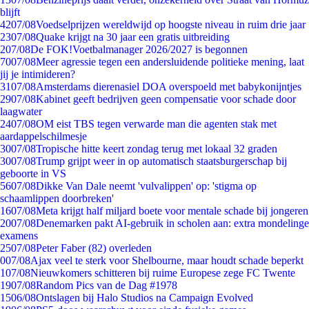
blijft
42
07/08
Voedselprijzen wereldwijd op hoogste niveau in ruim drie jaar
23
07/08
Quake krijgt na 30 jaar een gratis uitbreiding
2
07/08
De FOK!Voetbalmanager 2026/2027 is begonnen
70
07/08
Meer agressie tegen een andersluidende politieke mening, laat
jij je intimideren?
31
07/08
Amsterdams dierenasiel DOA overspoeld met babykonijntjes
29
07/08
Kabinet geeft bedrijven geen compensatie voor schade door
laagwater
24
07/08
OM eist TBS tegen verwarde man die agenten stak met
aardappelschilmesje
30
07/08
Tropische hitte keert zondag terug met lokaal 32 graden
30
07/08
Trump grijpt weer in op automatisch staatsburgerschap bij
geboorte in VS
56
07/08
Dikke Van Dale neemt 'vulvalippen' op: 'stigma op
schaamlippen doorbreken'
16
07/08
Meta krijgt half miljard boete voor mentale schade bij jongeren
20
07/08
Denemarken pakt AI-gebruik in scholen aan: extra mondelinge
examens
25
07/08
Peter Faber (82) overleden
0
07/08
Ajax veel te sterk voor Shelbourne, maar houdt schade beperkt
1
07/08
Nieuwkomers schitteren bij ruime Europese zege FC Twente
19
07/08
Random Pics van de Dag #1978
15
06/08
Ontslagen bij Halo Studios na Campaign Evolved