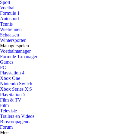
Sport
Voetbal
Formule 1
Autosport
Tennis
Wielrennen
Schaatsen
Wintersporten
Managerspelen
Voetbalmanager
Formule 1-manager
Games
PC
Playstation 4
Xbox One
Nintendo Switch
Xbox Series X|S
PlayStation 5
Film & TV
Film
Televisie
Trailers en Videos
Bioscoopagenda
Forum
Meer