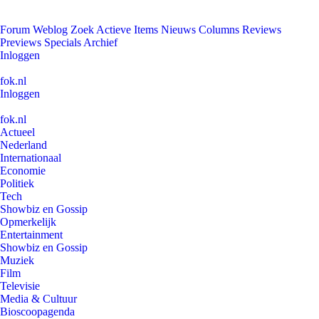
Forum
Weblog
Zoek
Actieve Items
Nieuws
Columns
Reviews
Previews
Specials
Archief
Inloggen
fok.nl
Inloggen
fok.nl
Actueel
Nederland
Internationaal
Economie
Politiek
Tech
Showbiz en Gossip
Opmerkelijk
Entertainment
Showbiz en Gossip
Muziek
Film
Televisie
Media & Cultuur
Bioscoopagenda