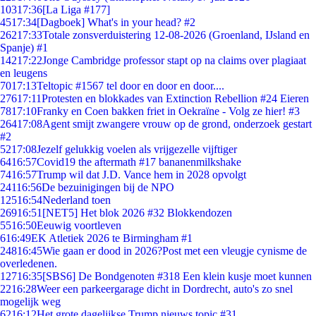
103
17:36
[La Liga #177]
45
17:34
[Dagboek] What's in your head? #2
262
17:33
Totale zonsverduistering 12-08-2026 (Groenland, IJsland en
Spanje) #1
142
17:22
Jonge Cambridge professor stapt op na claims over plagiaat
en leugens
70
17:13
Teltopic #1567 tel door en door en door....
276
17:11
Protesten en blokkades van Extinction Rebellion #24 Eieren
78
17:10
Franky en Coen bakken friet in Oekraïne - Volg ze hier! #3
264
17:08
Agent smijt zwangere vrouw op de grond, onderzoek gestart
#2
52
17:08
Jezelf gelukkig voelen als vrijgezelle vijftiger
64
16:57
Covid19 the aftermath #17 bananenmilkshake
74
16:57
Trump wil dat J.D. Vance hem in 2028 opvolgt
241
16:56
De bezuinigingen bij de NPO
125
16:54
Nederland toen
269
16:51
[NET5] Het blok 2026 #32 Blokkendozen
55
16:50
Eeuwig voortleven
6
16:49
EK Atletiek 2026 te Birmingham #1
248
16:45
Wie gaan er dood in 2026?Post met een vleugje cynisme de
overledenen.
127
16:35
[SBS6] De Bondgenoten #318 Een klein kusje moet kunnen
22
16:28
Weer een parkeergarage dicht in Dordrecht, auto's zo snel
mogelijk weg
62
16:12
Het grote dagelijkse Trump nieuws topic #31