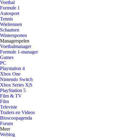
Voetbal
Formule 1
Autosport
Tennis
Wielrennen
Schaatsen
Wintersporten
Managerspelen
Voetbalmanager
Formule 1-manager
Games
PC
Playstation 4
Xbox One
Nintendo Switch
Xbox Series X|S
PlayStation 5
Film & TV
Film
Televisie
Trailers en Videos
Bioscoopagenda
Forum
Meer
Weblog