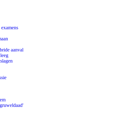
e examens
maan
bride aanval
 leeg
tslagen
ssie
eem
'gruweldaad'