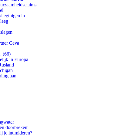
duurzaamheidsclaims
el
iegtuigen in
 leeg
tslagen
rtner Ceva
. (66)
lijk in Europa
Rusland
ichigan
aling aan
agwater
pen doorbreken'
ij je intimideren?