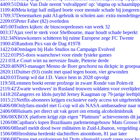
44
09:51
Dikke Van Dale neemt 'vulvalippen' op: 'stigma op schaamlip
11
09:40
Meta krijgt half miljard boete voor mentale schade bij jongeren
17
09:37
Denemarken pakt AI-gebruik in scholen aan: extra mondeling
22
09:05
Peter Faber (82) overleden
4
05:00
Trailers kijken: de bioscoopreleases van week 32
0
03:37
Ajax veel te sterk voor Shelbourne, maar houdt schade beperkt
1
02:34
Nieuwkomers schitteren bij ruime Europese zege FC Twente
19
00:45
Random Pics van de Dag #1978
14
22:04
Ontslagen bij Halo Studios na Campaign Evolved
15
22:01
PS5-doos waarschuwt voor einde fysieke games
2
21:03
Le Court wint na nerveuze finale, Pieterse derde
29
20:40
NPO-manager Menno de Boer geschorst na dickpic in groeps
28
20:11
Duitser (93) crasht met quad tegen boom, vier gewonden
44
20:03
Trump wil dat J.D. Vance hem in 2028 opvolgt
1
19:50
Lemmen boekt eerste profzege in zware Ronde van Polen-rit
21
19:42
'Zwarte weduwes' in Rusland trouwen soldaten voor overlijden
14
18:20
Zangeres en Idols-jurylid Jerney Kaagman op 79-jarige leeftij
10
15:21
Netflix-abonnees krijgen exclusieve early access tot uitgebreid
64
06/08
Onlyfans-model met G-cup wil als NASA-ambassadeur naar 
24
06/08
Huisarts per direct uit vak gezet om ernstig alcoholmisbruik
3
06/08
XBOX platform krijgt zijn eigen "Platinum" achievements dit ja
12
06/08
Capibara's lopen Braziliaans parlementsgebouw Mato Grosso 
69
06/08
Israël meldt dood twee militairen in Zuid-Libanon, vergeldin
15
06/08
Hiroshima herdenkt slachtoffers atoombom, 81 jaar later
19
06/08
Drone met explosieven bij Duits vliegveld voedt vrees voor hy