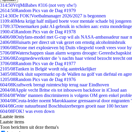
3
14:50
VrijMiBabes #316 (not very sfw!)
26
14:50
Random Pics van de Dag #1979
2
14:30
De FOK!Voetbalmanager 2026/2027 is begonnen
11
09:40
Meta krijgt half miljard boete voor mentale schade bij jongeren
17
09:37
Denemarken pakt AI-gebruik in scholen aan: extra mondeling
19
00:45
Random Pics van de Dag #1978
64
06/08
Onlyfans-model met G-cup wil als NASA-ambassadeur naar 
24
06/08
Huisarts per direct uit vak gezet om ernstig alcoholmisbruik
19
06/08
Drone met explosieven bij Duits vliegveld voedt vrees voor hy
57
06/08
Waterschappen slaan alarm wegens droogte: Gereedschapskist
23
06/08
Zorgmedewerkster die 's nachts haar vriend bezocht terecht on
37
06/08
Random Pics van de Dag #1977
21
05/08
Tanken in België wordt nóg aantrekkelijker
34
05/08
Dirk sluit supermarkt op de Wallen na golf van diefstal en agre
12
05/08
Random Pics van de Dag #1976
6
04/08
Kraftwerk brengt ruimteschip terug naar Eindhoven
20
04/08
Apple vecht Britse eis tot inbouwen backdoor in iCloud aan
85
04/08
'Witte' mannen discrimineren is volgens OM geen enkel probl
30
04/08
Ceuta-leider noemt Marokkaanse grensaanval door migranten 
6
04/08
Grote natuurbrand Boschhuizerbergen groeit naar 100 hectare
6
04/08
FOK! was even down
Laatste items
Laatste items
Toon berichten uit deze thema's