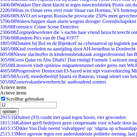
34
06/08
Wakker Dier dient klacht in tegen insectenfabriek Protix om 
22
06/08
Iran en Oman eens over route Straat van Hormuz, VS buitensp
26
06/08
NAVO zet wegens Russische provocatie 250% meer gevechtsvl
57
06/08
Waterschappen slaan alarm wegens droogte: Gereedschapskist
1
06/08
Forensics: Crime Scene Detective
23
06/08
Zorgmedewerkster die 's nachts haar vriend bezocht terecht on
37
06/08
Random Pics van de Dag #1977
18
05/08
Datalek bij Bol en de Bijenkorf na cyberaanval op logistiek pa
34
05/08
Kind overleden na aanrijding door AH-bestelbus in Dordrecht
6
05/08
Nieuw slachtoffer in kindermisbruikzaak zorgprofessional Jan B
3
05/08
Geen Qatar en Abu Dhabi? Dan eindigt Formule 1-seizoen moge
5
05/08
Litouwen vindt opnieuw migrantentunnel onder grens met Wit-
46
05/08
Progressieve Democraat El-Sayed wint nipt voorverkiezing M
14
05/08
Accell, moederbedrijf Sparta en Batavus, vraagt uitstel van bet
5
05/08
Zomervakantieweerbericht: aanhoudend zomers
Actieve items
Actieve items
Scrollbar gebruiken
opslaan
29
15:16
Duitser (93) crasht met quad tegen boom, vier gewonden
18
15:16
Kabinet geeft bedrijven geen compensatie voor schade door la
44
15:15
Dikke Van Dale neemt 'vulvalippen' op: 'stigma op schaamlip
25
15:13
Meer agressie tegen een andersluidende politieke mening, laat j