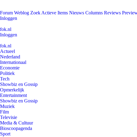
Forum
Weblog
Zoek
Actieve Items
Nieuws
Columns
Reviews
Previe
Inloggen
fok.nl
Inloggen
fok.nl
Actueel
Nederland
Internationaal
Economie
Politiek
Tech
Showbiz en Gossip
Opmerkelijk
Entertainment
Showbiz en Gossip
Muziek
Film
Televisie
Media & Cultuur
Bioscoopagenda
Sport