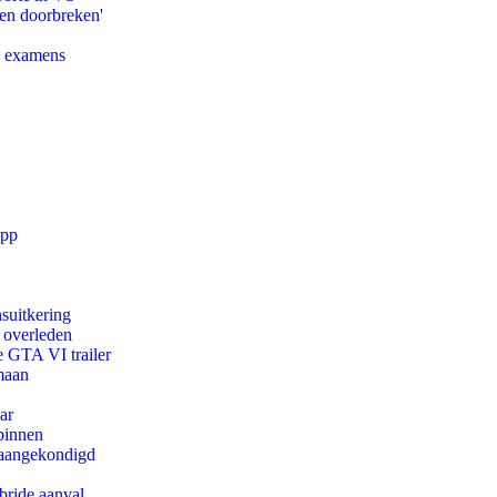
pen doorbreken'
e examens
app
suitkering
d overleden
e GTA VI trailer
maan
ar
binnen
g aangekondigd
bride aanval