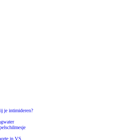
ij je intimideren?
agwater
pelschilmesje
oorte in VS