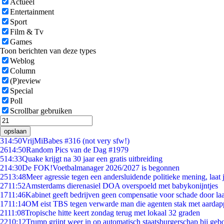
Actueel
Entertainment
Sport
Film & Tv
Games
Toon berichten van deze types
Weblog
Column
(P)review
Special
Poll
Scrollbar gebruiken
opslaan
3
14:50
VrijMiBabes #316 (not very sfw!)
26
14:50
Random Pics van de Dag #1979
5
14:33
Quake krijgt na 30 jaar een gratis uitbreiding
2
14:30
De FOK!Voetbalmanager 2026/2027 is begonnen
25
13:48
Meer agressie tegen een andersluidende politieke mening, laat j
27
11:52
Amsterdams dierenasiel DOA overspoeld met babykonijntjes
17
11:46
Kabinet geeft bedrijven geen compensatie voor schade door la
17
11:14
OM eist TBS tegen verwarde man die agenten stak met aardap
21
11:08
Tropische hitte keert zondag terug met lokaal 32 graden
22
10:12
Trump grijpt weer in op automatisch staatsburgerschap bij geb