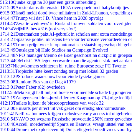
5
15:10
Quake krijgt na 30 jaar een gratis uitbreiding
27
15:09
Amsterdams dierenasiel DOA overspoeld met babykonijntjes
69
15:03
Israël meldt dood twee militairen in Zuid-Libanon, vergeldin
44
14:47
Trump wil dat J.D. Vance hem in 2028 opvolgt
21
14:43
'Zwarte weduwes' in Rusland trouwen soldaten voor overlijden
3
14:34
VrijMiBabes #316 (not very sfw!)
17
14:21
Denemarken pakt AI-gebruik in scholen aan: extra mondeling
35
14:21
Spaanse politie: minstens tien voor terrorisme veroordeelden 
22
14:19
Trump grijpt weer in op automatisch staatsburgerschap bij geb
14
13:49
Ontslagen bij Halo Studios na Campaign Evolved
29
13:48
NPO-manager Menno de Boer geschorst na dickpic in groeps
17
13:44
OM eist TBS tegen verwarde man die agenten stak met aardap
1
13:37
Nieuwkomers schitteren bij ruime Europese zege FC Twente
21
13:31
Tropische hitte keert zondag terug met lokaal 32 graden
15
13:12
PS5-doos waarschuwt voor einde fysieke games
26
13:08
Random Pics van de Dag #1979
22
13:01
Peter Faber (82) overleden
11
12:55
Meta krijgt half miljard boete voor mentale schade bij jongeren
14
12:19
Zangeres en Idols-jurylid Jerney Kaagman op 79-jarige leeftij
4
12:13
Trailers kijken: de bioscoopreleases van week 32
24
12:00
Huisarts per direct uit vak gezet om ernstig alcoholmisbruik
10
11:41
Netflix-abonnees krijgen exclusieve early access tot uitgebreid
26
10:54
NAVO zet wegens Russische provocatie 250% meer gevechtsvl
14
10:46
Accell, moederbedrijf Sparta en Batavus, vraagt uitstel van bet
19
10:44
Drone met explosieven bij Duits vliegveld voedt vrees voor hy