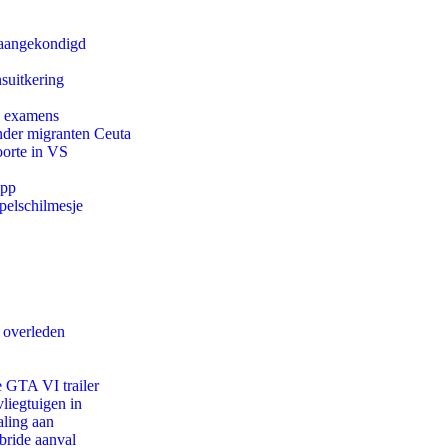
g aangekondigd
suitkering
e examens
onder migranten Ceuta
oorte in VS
app
pelschilmesje
d overleden
e GTA VI trailer
iegtuigen in
aling aan
bride aanval