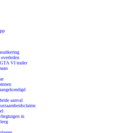
app
suitkering
d overleden
 GTA VI trailer
maan
ar
binnen
g aangekondigd
bride aanval
duurzaamheidsclaims
el
iegtuigen in
 leeg
tslagen