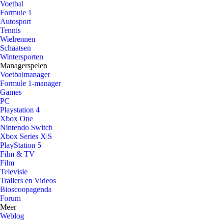
Voetbal
Formule 1
Autosport
Tennis
Wielrennen
Schaatsen
Wintersporten
Managerspelen
Voetbalmanager
Formule 1-manager
Games
PC
Playstation 4
Xbox One
Nintendo Switch
Xbox Series X|S
PlayStation 5
Film & TV
Film
Televisie
Trailers en Videos
Bioscoopagenda
Forum
Meer
Weblog