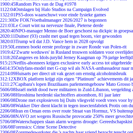
19
00:45
Random Pics van de Dag #1978
11
22:04
Ontslagen bij Halo Studios na Campaign Evolved
13
22:01
PS5-doos waarschuwt voor einde fysieke games
2
21:30
De FOK!Voetbalmanager 2026/2027 is begonnen
2
21:03
Le Court wint na nerveuze finale, Pieterse derde
28
20:40
NPO-manager Menno de Boer geschorst na dickpic in groeps
20
20:11
Duitser (93) crasht met quad tegen boom, vier gewonden
38
20:03
Trump wil dat J.D. Vance hem in 2028 opvolgt
1
19:50
Lemmen boekt eerste profzege in zware Ronde van Polen-rit
19
19:42
'Zwarte weduwes' in Rusland trouwen soldaten voor overlijden
13
18:20
Zangeres en Idols-jurylid Jerney Kaagman op 79-jarige leeftij
9
15:21
Netflix-abonnees krijgen exclusieve early access tot uitgebreide
64
14:35
Onlyfans-model met G-cup wil als NASA-ambassadeur naar 
22
14:09
Huisarts per direct uit vak gezet om ernstig alcoholmisbruik
3
12:12
XBOX platform krijgt zijn eigen "Platinum" achievements dit ja
12
11:27
Capibara's lopen Braziliaans parlementsgebouw Mato Grosso 
56
06/08
Israël meldt dood twee militairen in Zuid-Libanon, vergeldin
15
06/08
Hiroshima herdenkt slachtoffers atoombom, 81 jaar later
19
06/08
Drone met explosieven bij Duits vliegveld voedt vrees voor hy
34
06/08
Wakker Dier dient klacht in tegen insectenfabriek Protix om 
22
06/08
Iran en Oman eens over route Straat van Hormuz, VS buitensp
26
06/08
NAVO zet wegens Russische provocatie 250% meer gevechtsvl
57
06/08
Waterschappen slaan alarm wegens droogte: Gereedschapskist
1
06/08
Forensics: Crime Scene Detective
23
06/08
Zorgmedewerkster die 's nachts haar vriend bezocht terecht on