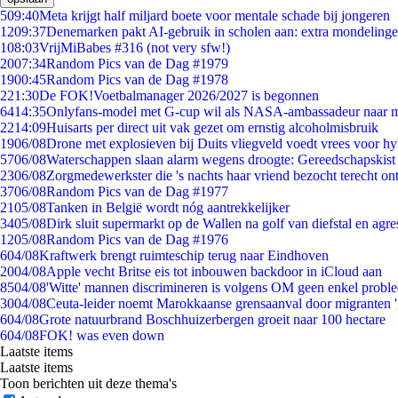
5
09:40
Meta krijgt half miljard boete voor mentale schade bij jongeren
12
09:37
Denemarken pakt AI-gebruik in scholen aan: extra mondeling
1
08:03
VrijMiBabes #316 (not very sfw!)
20
07:34
Random Pics van de Dag #1979
19
00:45
Random Pics van de Dag #1978
2
21:30
De FOK!Voetbalmanager 2026/2027 is begonnen
64
14:35
Onlyfans-model met G-cup wil als NASA-ambassadeur naar 
22
14:09
Huisarts per direct uit vak gezet om ernstig alcoholmisbruik
19
06/08
Drone met explosieven bij Duits vliegveld voedt vrees voor hy
57
06/08
Waterschappen slaan alarm wegens droogte: Gereedschapskist
23
06/08
Zorgmedewerkster die 's nachts haar vriend bezocht terecht on
37
06/08
Random Pics van de Dag #1977
21
05/08
Tanken in België wordt nóg aantrekkelijker
34
05/08
Dirk sluit supermarkt op de Wallen na golf van diefstal en agre
12
05/08
Random Pics van de Dag #1976
6
04/08
Kraftwerk brengt ruimteschip terug naar Eindhoven
20
04/08
Apple vecht Britse eis tot inbouwen backdoor in iCloud aan
85
04/08
'Witte' mannen discrimineren is volgens OM geen enkel probl
30
04/08
Ceuta-leider noemt Marokkaanse grensaanval door migranten 
6
04/08
Grote natuurbrand Boschhuizerbergen groeit naar 100 hectare
6
04/08
FOK! was even down
Laatste items
Laatste items
Toon berichten uit deze thema's