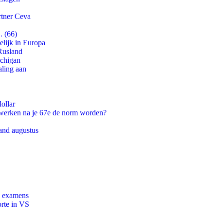
rtner Ceva
. (66)
lijk in Europa
Rusland
ichigan
aling aan
ollar
 werken na je 67e de norm worden?
and augustus
e examens
orte in VS