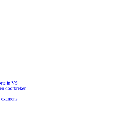
orte in VS
pen doorbreken'
e examens