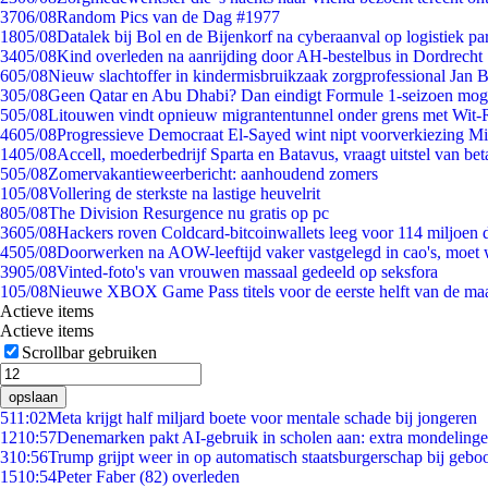
37
06/08
Random Pics van de Dag #1977
18
05/08
Datalek bij Bol en de Bijenkorf na cyberaanval op logistiek pa
34
05/08
Kind overleden na aanrijding door AH-bestelbus in Dordrecht
6
05/08
Nieuw slachtoffer in kindermisbruikzaak zorgprofessional Jan B
3
05/08
Geen Qatar en Abu Dhabi? Dan eindigt Formule 1-seizoen moge
5
05/08
Litouwen vindt opnieuw migrantentunnel onder grens met Wit-
46
05/08
Progressieve Democraat El-Sayed wint nipt voorverkiezing M
14
05/08
Accell, moederbedrijf Sparta en Batavus, vraagt uitstel van bet
5
05/08
Zomervakantieweerbericht: aanhoudend zomers
1
05/08
Vollering de sterkste na lastige heuvelrit
8
05/08
The Division Resurgence nu gratis op pc
36
05/08
Hackers roven Coldcard-bitcoinwallets leeg voor 114 miljoen d
45
05/08
Doorwerken na AOW-leeftijd vaker vastgelegd in cao's, moet
39
05/08
Vinted-foto's van vrouwen massaal gedeeld op seksfora
1
05/08
Nieuwe XBOX Game Pass titels voor de eerste helft van de ma
Actieve items
Actieve items
Scrollbar gebruiken
opslaan
5
11:02
Meta krijgt half miljard boete voor mentale schade bij jongeren
12
10:57
Denemarken pakt AI-gebruik in scholen aan: extra mondeling
3
10:56
Trump grijpt weer in op automatisch staatsburgerschap bij gebo
15
10:54
Peter Faber (82) overleden