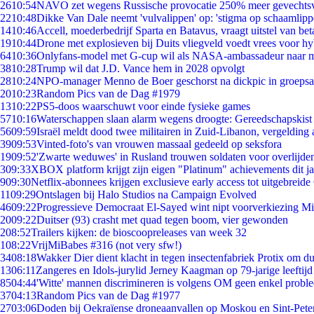
26
10:54
NAVO zet wegens Russische provocatie 250% meer gevechtsvl
22
10:48
Dikke Van Dale neemt 'vulvalippen' op: 'stigma op schaamlip
14
10:46
Accell, moederbedrijf Sparta en Batavus, vraagt uitstel van bet
19
10:44
Drone met explosieven bij Duits vliegveld voedt vrees voor hy
64
10:36
Onlyfans-model met G-cup wil als NASA-ambassadeur naar 
38
10:28
Trump wil dat J.D. Vance hem in 2028 opvolgt
28
10:24
NPO-manager Menno de Boer geschorst na dickpic in groeps
20
10:23
Random Pics van de Dag #1979
13
10:22
PS5-doos waarschuwt voor einde fysieke games
57
10:16
Waterschappen slaan alarm wegens droogte: Gereedschapskist
56
09:59
Israël meldt dood twee militairen in Zuid-Libanon, vergeldin
39
09:53
Vinted-foto's van vrouwen massaal gedeeld op seksfora
19
09:52
'Zwarte weduwes' in Rusland trouwen soldaten voor overlijden
3
09:33
XBOX platform krijgt zijn eigen "Platinum" achievements dit ja
9
09:30
Netflix-abonnees krijgen exclusieve early access tot uitgebreide
11
09:29
Ontslagen bij Halo Studios na Campaign Evolved
46
09:22
Progressieve Democraat El-Sayed wint nipt voorverkiezing M
20
09:22
Duitser (93) crasht met quad tegen boom, vier gewonden
2
08:52
Trailers kijken: de bioscoopreleases van week 32
1
08:22
VrijMiBabes #316 (not very sfw!)
34
08:18
Wakker Dier dient klacht in tegen insectenfabriek Protix om 
13
06:11
Zangeres en Idols-jurylid Jerney Kaagman op 79-jarige leeftijd
85
04:44
'Witte' mannen discrimineren is volgens OM geen enkel probl
37
04:13
Random Pics van de Dag #1977
27
03:06
Doden bij Oekraïense droneaanvallen op Moskou en Sint-Pete