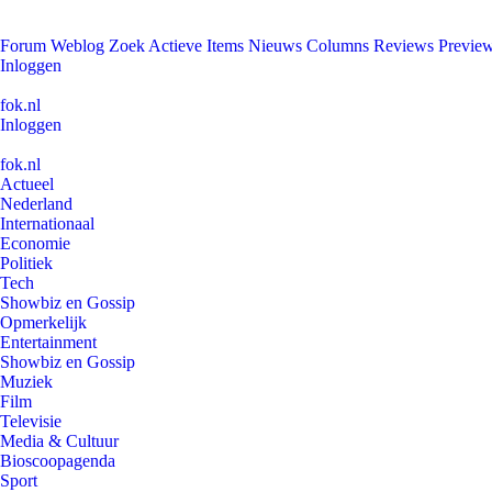
Forum
Weblog
Zoek
Actieve Items
Nieuws
Columns
Reviews
Previe
Inloggen
fok.nl
Inloggen
fok.nl
Actueel
Nederland
Internationaal
Economie
Politiek
Tech
Showbiz en Gossip
Opmerkelijk
Entertainment
Showbiz en Gossip
Muziek
Film
Televisie
Media & Cultuur
Bioscoopagenda
Sport