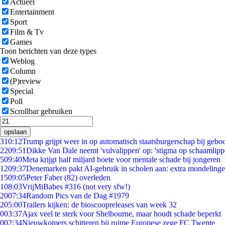
Actueel
Entertainment
Sport
Film & Tv
Games
Toon berichten van deze types
Weblog
Column
(P)review
Special
Poll
Scrollbar gebruiken
opslaan
3
10:12
Trump grijpt weer in op automatisch staatsburgerschap bij gebo
22
09:51
Dikke Van Dale neemt 'vulvalippen' op: 'stigma op schaamlip
5
09:40
Meta krijgt half miljard boete voor mentale schade bij jongeren
12
09:37
Denemarken pakt AI-gebruik in scholen aan: extra mondeling
15
09:05
Peter Faber (82) overleden
1
08:03
VrijMiBabes #316 (not very sfw!)
20
07:34
Random Pics van de Dag #1979
2
05:00
Trailers kijken: de bioscoopreleases van week 32
0
03:37
Ajax veel te sterk voor Shelbourne, maar houdt schade beperkt
0
02:34
Nieuwkomers schitteren bij ruime Europese zege FC Twente