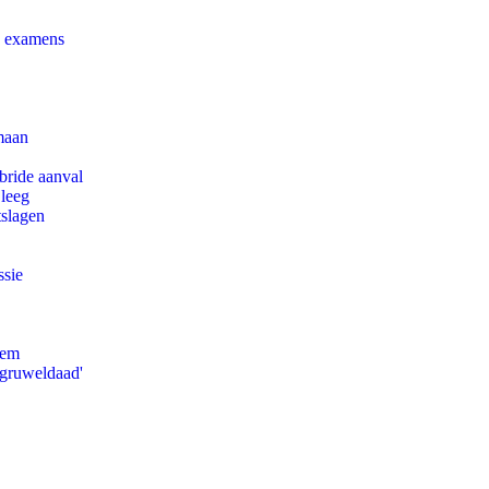
e examens
maan
bride aanval
 leeg
tslagen
ssie
eem
'gruweldaad'