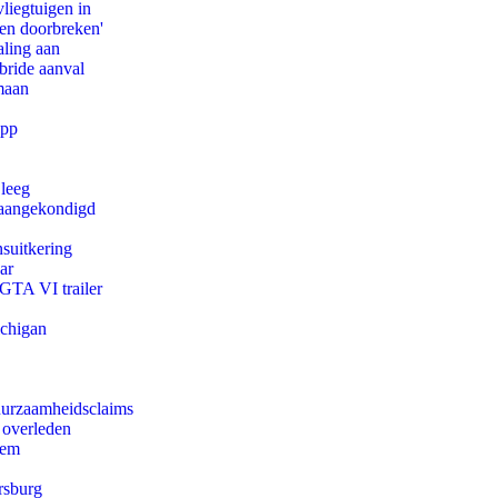
iegtuigen in
pen doorbreken'
aling aan
bride aanval
maan
app
 leeg
g aangekondigd
suitkering
ar
 GTA VI trailer
ichigan
duurzaamheidsclaims
 overleden
eem
rsburg