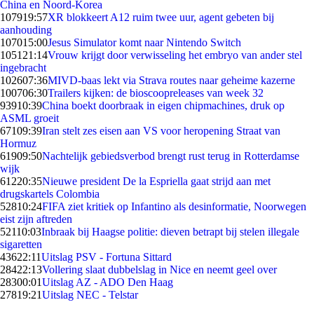
China en Noord-Korea
1079
19:57
XR blokkeert A12 ruim twee uur, agent gebeten bij
aanhouding
1070
15:00
Jesus Simulator komt naar Nintendo Switch
1051
21:14
Vrouw krijgt door verwisseling het embryo van ander stel
ingebracht
1026
07:36
MIVD-baas lekt via Strava routes naar geheime kazerne
1007
06:30
Trailers kijken: de bioscoopreleases van week 32
939
10:39
China boekt doorbraak in eigen chipmachines, druk op
ASML groeit
671
09:39
Iran stelt zes eisen aan VS voor heropening Straat van
Hormuz
619
09:50
Nachtelijk gebiedsverbod brengt rust terug in Rotterdamse
wijk
612
20:35
Nieuwe president De la Espriella gaat strijd aan met
drugskartels Colombia
528
10:24
FIFA ziet kritiek op Infantino als desinformatie, Noorwegen
eist zijn aftreden
521
10:03
Inbraak bij Haagse politie: dieven betrapt bij stelen illegale
sigaretten
436
22:11
Uitslag PSV - Fortuna Sittard
284
22:13
Vollering slaat dubbelslag in Nice en neemt geel over
283
00:01
Uitslag AZ - ADO Den Haag
278
19:21
Uitslag NEC - Telstar