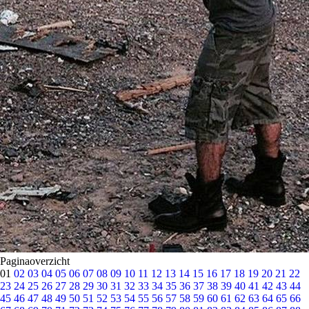
Paginaoverzicht
01
02
03
04
05
06
07
08
09
10
11
12
13
14
15
16
17
18
19
20
21
22
23
24
25
26
27
28
29
30
31
32
33
34
35
36
37
38
39
40
41
42
43
44
45
46
47
48
49
50
51
52
53
54
55
56
57
58
59
60
61
62
63
64
65
66