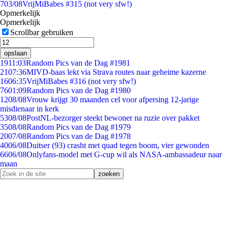
7
03/08
VrijMiBabes #315 (not very sfw!)
Opmerkelijk
Opmerkelijk
Scrollbar gebruiken
opslaan
19
11:03
Random Pics van de Dag #1981
21
07:36
MIVD-baas lekt via Strava routes naar geheime kazerne
16
06:35
VrijMiBabes #316 (not very sfw!)
76
01:09
Random Pics van de Dag #1980
12
08/08
Vrouw krijgt 30 maanden cel voor afpersing 12-jarige
misdienaar in kerk
53
08/08
PostNL-bezorger steekt bewoner na ruzie over pakket
35
08/08
Random Pics van de Dag #1979
20
07/08
Random Pics van de Dag #1978
40
06/08
Duitser (93) crasht met quad tegen boom, vier gewonden
66
06/08
Onlyfans-model met G-cup wil als NASA-ambassadeur naar
maan