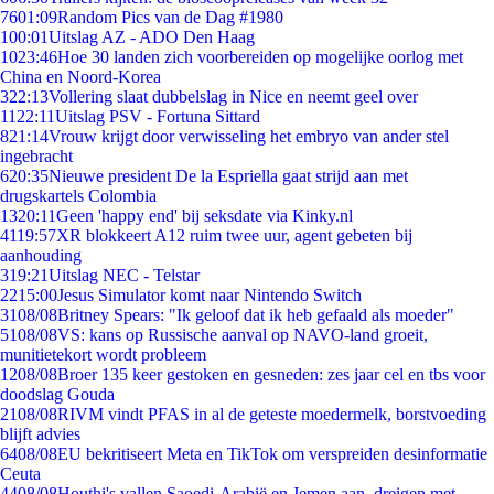
76
01:09
Random Pics van de Dag #1980
1
00:01
Uitslag AZ - ADO Den Haag
10
23:46
Hoe 30 landen zich voorbereiden op mogelijke oorlog met
China en Noord-Korea
3
22:13
Vollering slaat dubbelslag in Nice en neemt geel over
11
22:11
Uitslag PSV - Fortuna Sittard
8
21:14
Vrouw krijgt door verwisseling het embryo van ander stel
ingebracht
6
20:35
Nieuwe president De la Espriella gaat strijd aan met
drugskartels Colombia
13
20:11
Geen 'happy end' bij seksdate via Kinky.nl
41
19:57
XR blokkeert A12 ruim twee uur, agent gebeten bij
aanhouding
3
19:21
Uitslag NEC - Telstar
22
15:00
Jesus Simulator komt naar Nintendo Switch
31
08/08
Britney Spears: "Ik geloof dat ik heb gefaald als moeder"
51
08/08
VS: kans op Russische aanval op NAVO-land groeit,
munitietekort wordt probleem
12
08/08
Broer 135 keer gestoken en gesneden: zes jaar cel en tbs voor
doodslag Gouda
21
08/08
RIVM vindt PFAS in al de geteste moedermelk, borstvoeding
blijft advies
64
08/08
EU bekritiseert Meta en TikTok om verspreiden desinformatie
Ceuta
44
08/08
Houthi's vallen Saoedi-Arabië en Jemen aan, dreigen met