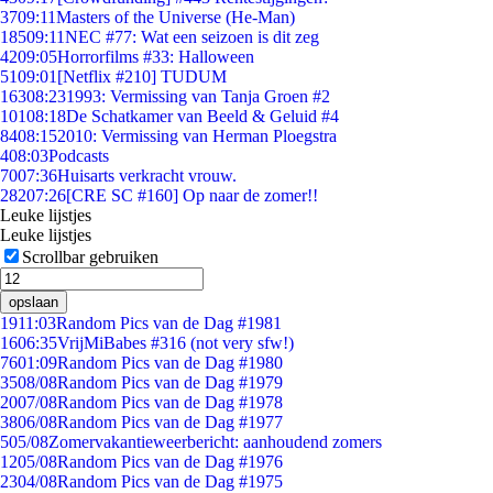
37
09:11
Masters of the Universe (He-Man)
185
09:11
NEC #77: Wat een seizoen is dit zeg
42
09:05
Horrorfilms #33: Halloween
51
09:01
[Netflix #210] TUDUM
163
08:23
1993: Vermissing van Tanja Groen #2
101
08:18
De Schatkamer van Beeld & Geluid #4
84
08:15
2010: Vermissing van Herman Ploegstra
4
08:03
Podcasts
70
07:36
Huisarts verkracht vrouw.
282
07:26
[CRE SC #160] Op naar de zomer!!
Leuke lijstjes
Leuke lijstjes
Scrollbar gebruiken
opslaan
19
11:03
Random Pics van de Dag #1981
16
06:35
VrijMiBabes #316 (not very sfw!)
76
01:09
Random Pics van de Dag #1980
35
08/08
Random Pics van de Dag #1979
20
07/08
Random Pics van de Dag #1978
38
06/08
Random Pics van de Dag #1977
5
05/08
Zomervakantieweerbericht: aanhoudend zomers
12
05/08
Random Pics van de Dag #1976
23
04/08
Random Pics van de Dag #1975