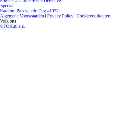
Forensics: Crime Scene Detective
special
Random Pics van de Dag #1977
Algemene Voorwaarden
|
Privacy Policy
|
Cookievoorkeuren
Volg ons
©FOK.nl e.a.