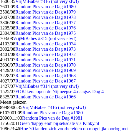
16
06:35
VrijMiBabes #316 (not very sfw!)
76
01:09
Random Pics van de Dag #1980
35
08/08
Random Pics van de Dag #1979
20
07/08
Random Pics van de Dag #1978
38
06/08
Random Pics van de Dag #1977
12
05/08
Random Pics van de Dag #1976
23
04/08
Random Pics van de Dag #1975
7
03/08
VrijMiBabes #315 (not very sfw!)
41
03/08
Random Pics van de Dag #1974
30
02/08
Random Pics van de Dag #1973
44
01/08
Random Pics van de Dag #1972
49
31/07
Random Pics van de Dag #1971
36
30/07
Random Pics van de Dag #1970
44
29/07
Random Pics van de Dag #1969
32
28/07
Random Pics van de Dag #1968
40
27/07
Random Pics van de Dag #1967
14
27/07
VrijMiBabes #314 (not very sfw!)
15
25/07
FOK!kers lopen de Nijmeegse 4-daagse: Dag 4
83
25/07
Random Pics van de Dag #1966
Meest gelezen
89989
06:35
VrijMiBabes #316 (not very sfw!)
61020
01:09
Random Pics van de Dag #1980
20900
11:03
Random Pics van de Dag #1981
1756
20:11
Geen 'happy end' bij seksdate via Kinky.nl
1086
23:46
Hoe 30 landen zich voorbereiden op mogelijke oorlog met