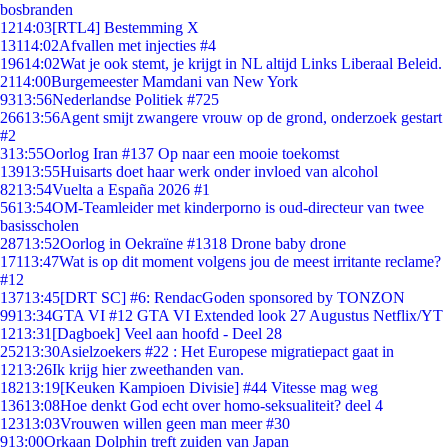
bosbranden
12
14:03
[RTL4] Bestemming X
131
14:02
Afvallen met injecties #4
196
14:02
Wat je ook stemt, je krijgt in NL altijd Links Liberaal Beleid.
21
14:00
Burgemeester Mamdani van New York
93
13:56
Nederlandse Politiek #725
266
13:56
Agent smijt zwangere vrouw op de grond, onderzoek gestart
#2
3
13:55
Oorlog Iran #137 Op naar een mooie toekomst
139
13:55
Huisarts doet haar werk onder invloed van alcohol
82
13:54
Vuelta a España 2026 #1
56
13:54
OM-Teamleider met kinderporno is oud-directeur van twee
basisscholen
287
13:52
Oorlog in Oekraïne #1318 Drone baby drone
171
13:47
Wat is op dit moment volgens jou de meest irritante reclame?
#12
137
13:45
[DRT SC] #6: RendacGoden sponsored by TONZON
99
13:34
GTA VI #12 GTA VI Extended look 27 Augustus Netflix/YT
12
13:31
[Dagboek] Veel aan hoofd - Deel 28
252
13:30
Asielzoekers #22 : Het Europese migratiepact gaat in
12
13:26
Ik krijg hier zweethanden van.
182
13:19
[Keuken Kampioen Divisie] #44 Vitesse mag weg
136
13:08
Hoe denkt God echt over homo-seksualiteit? deel 4
123
13:03
Vrouwen willen geen man meer #30
9
13:00
Orkaan Dolphin treft zuiden van Japan