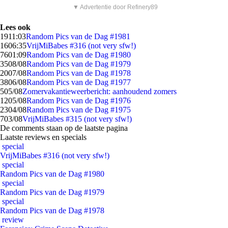
▼ Advertentie door Refinery89
Lees ook
19
11:03
Random Pics van de Dag #1981
16
06:35
VrijMiBabes #316 (not very sfw!)
76
01:09
Random Pics van de Dag #1980
35
08/08
Random Pics van de Dag #1979
20
07/08
Random Pics van de Dag #1978
38
06/08
Random Pics van de Dag #1977
5
05/08
Zomervakantieweerbericht: aanhoudend zomers
12
05/08
Random Pics van de Dag #1976
23
04/08
Random Pics van de Dag #1975
7
03/08
VrijMiBabes #315 (not very sfw!)
De comments staan op de laatste pagina
Laatste reviews en specials
special
VrijMiBabes #316 (not very sfw!)
special
Random Pics van de Dag #1980
special
Random Pics van de Dag #1979
special
Random Pics van de Dag #1978
review