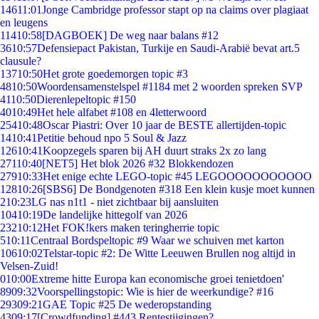
146
11:01
Jonge Cambridge professor stapt op na claims over plagiaat
en leugens
114
10:58
[DAGBOEK] De weg naar balans #12
36
10:57
Defensiepact Pakistan, Turkije en Saudi-Arabië bevat art.5
clausule?
137
10:50
Het grote goedemorgen topic #3
48
10:50
Woordensamenstelspel #1184 met 2 woorden spreken SVP
41
10:50
Dierenlepeltopic #150
40
10:49
Het hele alfabet #108 en 4letterwoord
254
10:48
Oscar Piastri: Over 10 jaar de BESTE allertijden-topic
14
10:41
Petitie behoud npo 5 Soul & Jazz
126
10:41
Koopzegels sparen bij AH duurt straks 2x zo lang
271
10:40
[NET5] Het blok 2026 #32 Blokkendozen
279
10:33
Het enige echte LEGO-topic #45 LEGOOOOOOOOOOO
128
10:26
[SBS6] De Bondgenoten #318 Een klein kusje moet kunnen
2
10:23
LG nas n1t1 - niet zichtbaar bij aansluiten
104
10:19
De landelijke hittegolf van 2026
232
10:12
Het FOK!kers maken teringherrie topic
5
10:11
Centraal Bordspeltopic #9 Waar we schuiven met karton
106
10:02
Telstar-topic #2: De Witte Leeuwen Brullen nog altijd in
Velsen-Zuid!
0
10:00
Extreme hitte Europa kan economische groei tenietdoen'
89
09:32
Voorspellingstopic: Wie is hier de weerkundige? #16
293
09:21
GAE Topic #25 De wederopstanding
43
09:17
[Crowdfunding] #443 Rentestijgingen?