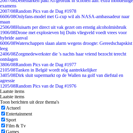
20
07/08
Denemarken pakt AI-gebruik in scholen aan: extra mondelinge
examens
20
07/08
Random Pics van de Dag #1978
66
06/08
Onlyfans-model met G-cup wil als NASA-ambassadeur naar
maan
25
06/08
Huisarts per direct uit vak gezet om ernstig alcoholmisbruik
19
06/08
Drone met explosieven bij Duits vliegveld voedt vrees voor
hybride aanval
60
06/08
Waterschappen slaan alarm wegens droogte: Gereedschapskist
leeg
24
06/08
Zorgmedewerkster die 's nachts haar vriend bezocht terecht
ontslagen
38
06/08
Random Pics van de Dag #1977
21
05/08
Tanken in België wordt nóg aantrekkelijker
34
05/08
Dirk sluit supermarkt op de Wallen na golf van diefstal en
agressie
12
05/08
Random Pics van de Dag #1976
Laatste items
Laatste items
Toon berichten uit deze thema's
Actueel
Entertainment
Sport
Film & Tv
Games