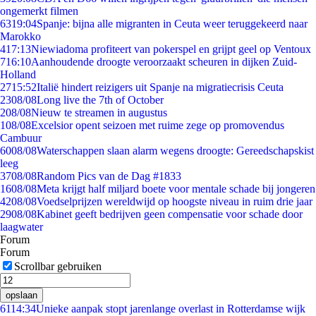
ongemerkt filmen
63
19:04
Spanje: bijna alle migranten in Ceuta weer teruggekeerd naar
Marokko
4
17:13
Niewiadoma profiteert van pokerspel en grijpt geel op Ventoux
7
16:10
Aanhoudende droogte veroorzaakt scheuren in dijken Zuid-
Holland
27
15:52
Italië hindert reizigers uit Spanje na migratiecrisis Ceuta
23
08/08
Long live the 7th of October
2
08/08
Nieuw te streamen in augustus
1
08/08
Excelsior opent seizoen met ruime zege op promovendus
Cambuur
60
08/08
Waterschappen slaan alarm wegens droogte: Gereedschapskist
leeg
37
08/08
Random Pics van de Dag #1833
16
08/08
Meta krijgt half miljard boete voor mentale schade bij jongeren
42
08/08
Voedselprijzen wereldwijd op hoogste niveau in ruim drie jaar
29
08/08
Kabinet geeft bedrijven geen compensatie voor schade door
laagwater
Forum
Forum
Scrollbar gebruiken
opslaan
61
14:34
Unieke aanpak stopt jarenlange overlast in Rotterdamse wijk