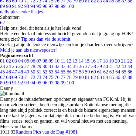
67
68
69
70
71
72
73
74
75
76
77
78
79
80
81
82
83
84
85
86
87
88
89
90
91
92
93
94
95
96
97
98
99
100
daily pics
leuke lijstjes
Submitter:
62
Help ons; deel dit item als je het leuk vond
Heb je een leuk of interessant bericht gevonden dat je graag op FOK!
terug ziet?
Tip ons dan via de submit!
Zoek jij altijd de leukste nieuwtjes en kun je daar leuk over schrijven?
Meld je aan als nieuwsposter!
Paginaoverzicht
01
02
03
04
05
06
07
08
09
10
11
12
13
14
15
16
17
18
19
20
21
22
23
24
25
26
27
28
29
30
31
32
33
34
35
36
37
38
39
40
41
42
43
44
45
46
47
48
49
50
51
52
53
54
55
56
57
58
59
60
61
62
63
64
65
66
67
68
69
70
71
72
73
74
75
76
77
78
79
80
81
82
83
84
85
86
87
88
89
90
91
92
93
94
95
96
97
98
99
100
Danny
Danny is de initiatiefnemer, oprichter en eigenaar van FOK.nl. Hij is
maar zelden serieus, heeft een uitgesproken Rotterdamse mening die
lang niet altijd politiek correct is en bezit de bizarre eigenschap mensen
op de kast te jagen, waar dat eigenlijk nooit de bedoeling is. Houdt van
films, series, tech en gamen, en wil vooral nieuws met een mening.
Meer van Danny
19
11:03
Random Pics van de Dag #1981