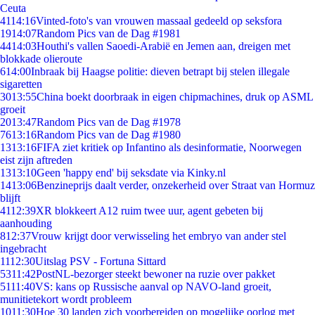
Ceuta
41
14:16
Vinted-foto's van vrouwen massaal gedeeld op seksfora
19
14:07
Random Pics van de Dag #1981
44
14:03
Houthi's vallen Saoedi-Arabië en Jemen aan, dreigen met
blokkade olieroute
6
14:00
Inbraak bij Haagse politie: dieven betrapt bij stelen illegale
sigaretten
30
13:55
China boekt doorbraak in eigen chipmachines, druk op ASML
groeit
20
13:47
Random Pics van de Dag #1978
76
13:16
Random Pics van de Dag #1980
13
13:16
FIFA ziet kritiek op Infantino als desinformatie, Noorwegen
eist zijn aftreden
13
13:10
Geen 'happy end' bij seksdate via Kinky.nl
14
13:06
Benzineprijs daalt verder, onzekerheid over Straat van Hormuz
blijft
41
12:39
XR blokkeert A12 ruim twee uur, agent gebeten bij
aanhouding
8
12:37
Vrouw krijgt door verwisseling het embryo van ander stel
ingebracht
11
12:30
Uitslag PSV - Fortuna Sittard
53
11:42
PostNL-bezorger steekt bewoner na ruzie over pakket
51
11:40
VS: kans op Russische aanval op NAVO-land groeit,
munitietekort wordt probleem
10
11:30
Hoe 30 landen zich voorbereiden op mogelijke oorlog met