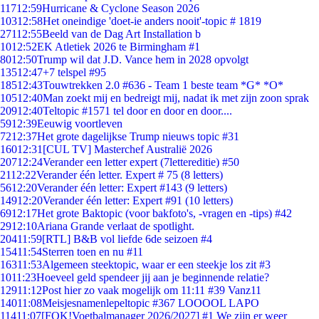
117
12:59
Hurricane & Cyclone Season 2026
103
12:58
Het oneindige 'doet-ie anders nooit'-topic # 1819
271
12:55
Beeld van de Dag Art Installation b
10
12:52
EK Atletiek 2026 te Birmingham #1
80
12:50
Trump wil dat J.D. Vance hem in 2028 opvolgt
135
12:47
+7 telspel #95
185
12:43
Touwtrekken 2.0 #636 - Team 1 beste team *G* *O*
105
12:40
Man zoekt mij en bedreigt mij, nadat ik met zijn zoon sprak
209
12:40
Teltopic #1571 tel door en door en door....
59
12:39
Eeuwig voortleven
72
12:37
Het grote dagelijkse Trump nieuws topic #31
160
12:31
[CUL TV] Masterchef Australië 2026
207
12:24
Verander een letter expert (7lettereditie) #50
21
12:22
Verander één letter. Expert # 75 (8 letters)
56
12:20
Verander één letter: Expert #143 (9 letters)
149
12:20
Verander één letter: Expert #91 (10 letters)
69
12:17
Het grote Baktopic (voor bakfoto's, -vragen en -tips) #42
29
12:10
Ariana Grande verlaat de spotlight.
204
11:59
[RTL] B&B vol liefde 6de seizoen #4
154
11:54
Sterren toen en nu #11
163
11:53
Algemeen steektopic, waar er een steekje los zit #3
10
11:23
Hoeveel geld spendeer jij aan je beginnende relatie?
129
11:12
Post hier zo vaak mogelijk om 11:11 #39 Vanz11
140
11:08
Meisjesnamenlepeltopic #367 LOOOOL LAPO
114
11:07
[FOK!Voetbalmanager 2026/2027] #1 We zijn er weer