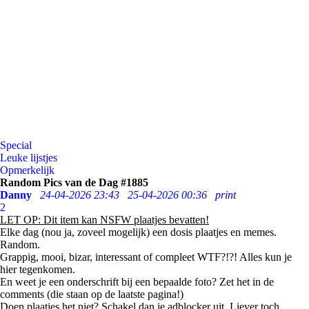
Special
Leuke lijstjes
Opmerkelijk
Random Pics van de Dag #1885
Danny
24-04-2026 23:43
25-04-2026 00:36
print
2
LET OP: Dit item kan NSFW plaatjes bevatten!
Elke dag (nou ja, zoveel mogelijk) een dosis plaatjes en memes.
Random.
Grappig, mooi, bizar, interessant of compleet WTF?!?! Alles kun je
hier tegenkomen.
En weet je een onderschrift bij een bepaalde foto? Zet het in de
comments (die staan op de laatste pagina!)
Doen plaatjes het niet? Schakel dan je adblocker uit. Liever toch