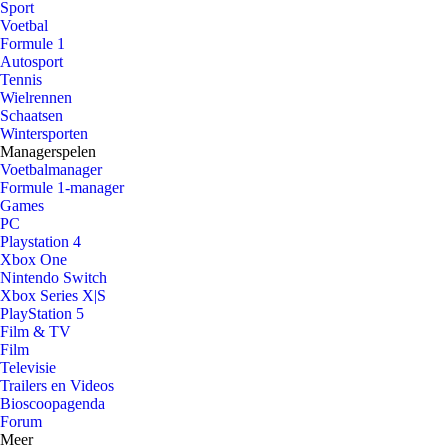
Sport
Voetbal
Formule 1
Autosport
Tennis
Wielrennen
Schaatsen
Wintersporten
Managerspelen
Voetbalmanager
Formule 1-manager
Games
PC
Playstation 4
Xbox One
Nintendo Switch
Xbox Series X|S
PlayStation 5
Film & TV
Film
Televisie
Trailers en Videos
Bioscoopagenda
Forum
Meer