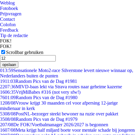
Weblog
Fotoboek
Prijsvragen
Contact
Colofon
Feedback
Tip de redactie
FOK!
FOK!
Scrollbar gebruiken
opslaan
0
13:59
Sensationele Moto2-race Silverstone levert nieuwe winnaar op,
Nederlanders buiten de punten
19
11:03
Random Pics van de Dag #1981
22
07:36
MIVD-baas lekt via Strava routes naar geheime kazerne
16
06:35
VrijMiBabes #316 (not very sfw!)
76
01:09
Random Pics van de Dag #1980
12
08/08
Vrouw krijgt 30 maanden cel voor afpersing 12-jarige
misdienaar in kerk
53
08/08
PostNL-bezorger steekt bewoner na ruzie over pakket
35
08/08
Random Pics van de Dag #1979
2
07/08
De FOK!Voetbalmanager 2026/2027 is begonnen
16
07/08
Meta krijgt half miljard boete voor mentale schade bij jongeren