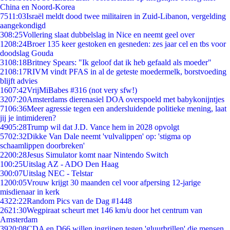
China en Noord-Korea
75
11:03
Israël meldt dood twee militairen in Zuid-Libanon, vergelding
aangekondigd
3
08:25
Vollering slaat dubbelslag in Nice en neemt geel over
12
08:24
Broer 135 keer gestoken en gesneden: zes jaar cel en tbs voor
doodslag Gouda
31
08:18
Britney Spears: "Ik geloof dat ik heb gefaald als moeder"
21
08:17
RIVM vindt PFAS in al de geteste moedermelk, borstvoeding
blijft advies
16
07:42
VrijMiBabes #316 (not very sfw!)
32
07:20
Amsterdams dierenasiel DOA overspoeld met babykonijntjes
71
06:36
Meer agressie tegen een andersluidende politieke mening, laat
jij je intimideren?
49
05:28
Trump wil dat J.D. Vance hem in 2028 opvolgt
57
02:32
Dikke Van Dale neemt 'vulvalippen' op: 'stigma op
schaamlippen doorbreken'
22
00:28
Jesus Simulator komt naar Nintendo Switch
1
00:25
Uitslag AZ - ADO Den Haag
3
00:07
Uitslag NEC - Telstar
12
00:05
Vrouw krijgt 30 maanden cel voor afpersing 12-jarige
misdienaar in kerk
43
22:22
Random Pics van de Dag #1448
26
21:30
Wegpiraat scheurt met 146 km/u door het centrum van
Amsterdam
39
20:08
CDA en D66 willen ingrijpen tegen 'gluurbrillen' die mensen