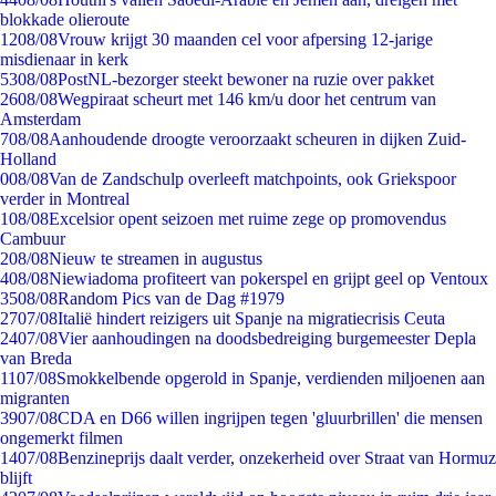
blokkade olieroute
12
08/08
Vrouw krijgt 30 maanden cel voor afpersing 12-jarige
misdienaar in kerk
53
08/08
PostNL-bezorger steekt bewoner na ruzie over pakket
26
08/08
Wegpiraat scheurt met 146 km/u door het centrum van
Amsterdam
7
08/08
Aanhoudende droogte veroorzaakt scheuren in dijken Zuid-
Holland
0
08/08
Van de Zandschulp overleeft matchpoints, ook Griekspoor
verder in Montreal
1
08/08
Excelsior opent seizoen met ruime zege op promovendus
Cambuur
2
08/08
Nieuw te streamen in augustus
4
08/08
Niewiadoma profiteert van pokerspel en grijpt geel op Ventoux
35
08/08
Random Pics van de Dag #1979
27
07/08
Italië hindert reizigers uit Spanje na migratiecrisis Ceuta
24
07/08
Vier aanhoudingen na doodsbedreiging burgemeester Depla
van Breda
11
07/08
Smokkelbende opgerold in Spanje, verdienden miljoenen aan
migranten
39
07/08
CDA en D66 willen ingrijpen tegen 'gluurbrillen' die mensen
ongemerkt filmen
14
07/08
Benzineprijs daalt verder, onzekerheid over Straat van Hormuz
blijft