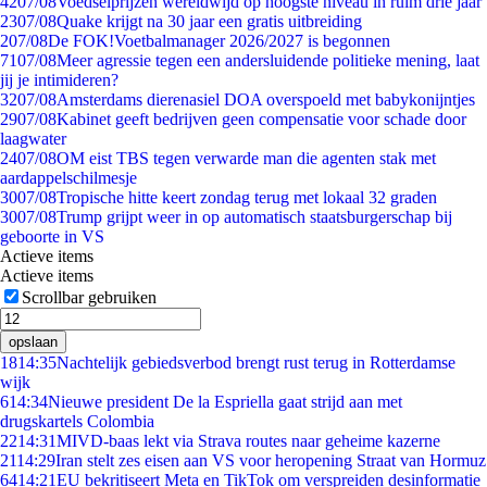
42
07/08
Voedselprijzen wereldwijd op hoogste niveau in ruim drie jaar
23
07/08
Quake krijgt na 30 jaar een gratis uitbreiding
2
07/08
De FOK!Voetbalmanager 2026/2027 is begonnen
71
07/08
Meer agressie tegen een andersluidende politieke mening, laat
jij je intimideren?
32
07/08
Amsterdams dierenasiel DOA overspoeld met babykonijntjes
29
07/08
Kabinet geeft bedrijven geen compensatie voor schade door
laagwater
24
07/08
OM eist TBS tegen verwarde man die agenten stak met
aardappelschilmesje
30
07/08
Tropische hitte keert zondag terug met lokaal 32 graden
30
07/08
Trump grijpt weer in op automatisch staatsburgerschap bij
geboorte in VS
Actieve items
Actieve items
Scrollbar gebruiken
opslaan
18
14:35
Nachtelijk gebiedsverbod brengt rust terug in Rotterdamse
wijk
6
14:34
Nieuwe president De la Espriella gaat strijd aan met
drugskartels Colombia
22
14:31
MIVD-baas lekt via Strava routes naar geheime kazerne
21
14:29
Iran stelt zes eisen aan VS voor heropening Straat van Hormuz
64
14:21
EU bekritiseert Meta en TikTok om verspreiden desinformatie