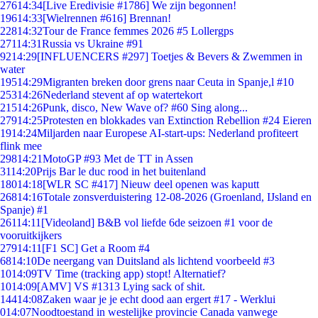
276
14:34
[Live Eredivisie #1786] We zijn begonnen!
196
14:33
[Wielrennen #616] Brennan!
228
14:32
Tour de France femmes 2026 #5 Lollergps
271
14:31
Russia vs Ukraine #91
92
14:29
[INFLUENCERS #297] Toetjes & Bevers & Zwemmen in
water
195
14:29
Migranten breken door grens naar Ceuta in Spanje,l #10
253
14:26
Nederland stevent af op watertekort
215
14:26
Punk, disco, New Wave of? #60 Sing along...
279
14:25
Protesten en blokkades van Extinction Rebellion #24 Eieren
19
14:24
Miljarden naar Europese AI-start-ups: Nederland profiteert
flink mee
298
14:21
MotoGP #93 Met de TT in Assen
31
14:20
Prijs Bar le duc rood in het buitenland
180
14:18
[WLR SC #417] Nieuw deel openen was kaputt
268
14:16
Totale zonsverduistering 12-08-2026 (Groenland, IJsland en
Spanje) #1
261
14:11
[Videoland] B&B vol liefde 6de seizoen #1 voor de
vooruitkijkers
279
14:11
[F1 SC] Get a Room #4
68
14:10
De neergang van Duitsland als lichtend voorbeeld #3
10
14:09
TV Time (tracking app) stopt! Alternatief?
10
14:09
[AMV] VS #1313 Lying sack of shit.
144
14:08
Zaken waar je je echt dood aan ergert #17 - Werklui
0
14:07
Noodtoestand in westelijke provincie Canada vanwege