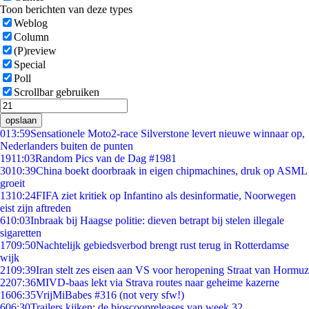
Toon berichten van deze types
Weblog
Column
(P)review
Special
Poll
Scrollbar gebruiken
opslaan
0
13:59
Sensationele Moto2-race Silverstone levert nieuwe winnaar op,
Nederlanders buiten de punten
19
11:03
Random Pics van de Dag #1981
30
10:39
China boekt doorbraak in eigen chipmachines, druk op ASML
groeit
13
10:24
FIFA ziet kritiek op Infantino als desinformatie, Noorwegen
eist zijn aftreden
6
10:03
Inbraak bij Haagse politie: dieven betrapt bij stelen illegale
sigaretten
17
09:50
Nachtelijk gebiedsverbod brengt rust terug in Rotterdamse
wijk
21
09:39
Iran stelt zes eisen aan VS voor heropening Straat van Hormuz
22
07:36
MIVD-baas lekt via Strava routes naar geheime kazerne
16
06:35
VrijMiBabes #316 (not very sfw!)
6
06:30
Trailers kijken: de bioscoopreleases van week 32