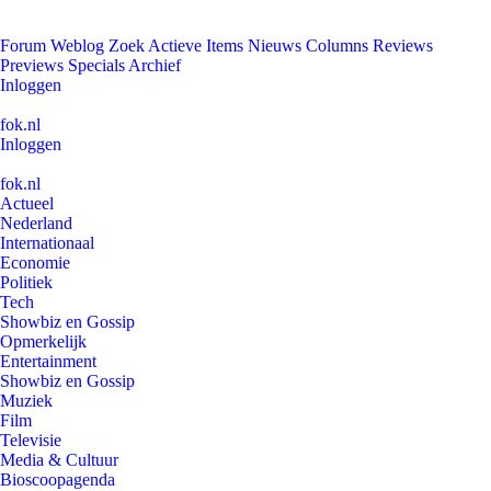
Forum
Weblog
Zoek
Actieve Items
Nieuws
Columns
Reviews
Previews
Specials
Archief
Inloggen
fok.nl
Inloggen
fok.nl
Actueel
Nederland
Internationaal
Economie
Politiek
Tech
Showbiz en Gossip
Opmerkelijk
Entertainment
Showbiz en Gossip
Muziek
Film
Televisie
Media & Cultuur
Bioscoopagenda