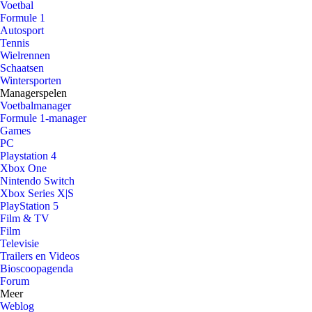
Voetbal
Formule 1
Autosport
Tennis
Wielrennen
Schaatsen
Wintersporten
Managerspelen
Voetbalmanager
Formule 1-manager
Games
PC
Playstation 4
Xbox One
Nintendo Switch
Xbox Series X|S
PlayStation 5
Film & TV
Film
Televisie
Trailers en Videos
Bioscoopagenda
Forum
Meer
Weblog