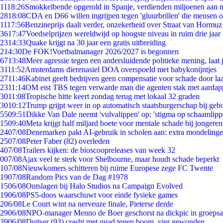
11
18:26
Smokkelbende opgerold in Spanje, verdienden miljoenen aan 
28
18:08
CDA en D66 willen ingrijpen tegen 'gluurbrillen' die mensen 
11
17:56
Benzineprijs daalt verder, onzekerheid over Straat van Hormuz b
36
17:47
Voedselprijzen wereldwijd op hoogste niveau in ruim drie jaar
23
14:33
Quake krijgt na 30 jaar een gratis uitbreiding
2
14:30
De FOK!Voetbalmanager 2026/2027 is begonnen
67
13:48
Meer agressie tegen een andersluidende politieke mening, laat j
31
11:52
Amsterdams dierenasiel DOA overspoeld met babykonijntjes
27
11:46
Kabinet geeft bedrijven geen compensatie voor schade door la
23
11:14
OM eist TBS tegen verwarde man die agenten stak met aardap
30
11:08
Tropische hitte keert zondag terug met lokaal 32 graden
30
10:12
Trump grijpt weer in op automatisch staatsburgerschap bij geb
55
09:51
Dikke Van Dale neemt 'vulvalippen' op: 'stigma op schaamlip
15
09:40
Meta krijgt half miljard boete voor mentale schade bij jongeren
24
07/08
Denemarken pakt AI-gebruik in scholen aan: extra mondeling
25
07/08
Peter Faber (82) overleden
4
07/08
Trailers kijken: de bioscoopreleases van week 32
0
07/08
Ajax veel te sterk voor Shelbourne, maar houdt schade beperkt
1
07/08
Nieuwkomers schitteren bij ruime Europese zege FC Twente
19
07/08
Random Pics van de Dag #1978
15
06/08
Ontslagen bij Halo Studios na Campaign Evolved
19
06/08
PS5-doos waarschuwt voor einde fysieke games
2
06/08
Le Court wint na nerveuze finale, Pieterse derde
29
06/08
NPO-manager Menno de Boer geschorst na dickpic in groeps
39
06/08
Duitser (93) crasht met quad tegen boom, vier gewonden