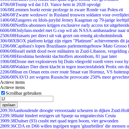
47
06/08
Trump wil dat J.D. Vance hem in 2028 opvolgt
1
06/08
Lemmen boekt eerste profzege in zware Ronde van Polen-rit
24
06/08
'Zwarte weduwes' in Rusland trouwen soldaten voor overlijden
14
06/08
Zangeres en Idols-jurylid Jerney Kaagman op 79-jarige leeftij
10
06/08
Netflix-abonnees krijgen exclusieve early access tot uitgebreid
66
06/08
Onlyfans-model met G-cup wil als NASA-ambassadeur naar 
25
06/08
Huisarts per direct uit vak gezet om ernstig alcoholmisbruik
3
06/08
XBOX platform krijgt zijn eigen "Platinum" achievements dit ja
12
06/08
Capibara's lopen Braziliaans parlementsgebouw Mato Grosso 
69
06/08
Israël meldt dood twee militairen in Zuid-Libanon, vergeldin
15
06/08
Hiroshima herdenkt slachtoffers atoombom, 81 jaar later
19
06/08
Drone met explosieven bij Duits vliegveld voedt vrees voor hy
34
06/08
Wakker Dier dient klacht in tegen insectenfabriek Protix om 
22
06/08
Iran en Oman eens over route Straat van Hormuz, VS buitensp
26
06/08
NAVO zet wegens Russische provocatie 250% meer gevechtsvl
Actieve items
Actieve items
Scrollbar gebruiken
opslaan
2
09:39
Aanhoudende droogte veroorzaakt scheuren in dijken Zuid-Hol
22
09:38
Italië hindert reizigers uit Spanje na migratiecrisis Ceuta
39
09:38
Duitser (93) crasht met quad tegen boom, vier gewonden
28
09:36
CDA en D66 willen ingrijpen tegen 'gluurbrillen' die mensen 