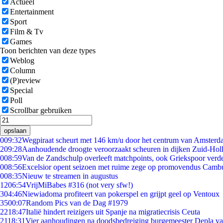
Actueel
Entertainment
Sport
Film & Tv
Games
Toon berichten van deze types
Weblog
Column
(P)review
Special
Poll
Scrollbar gebruiken
opslaan
0
09:32
Wegpiraat scheurt met 146 km/u door het centrum van Amster
2
09:28
Aanhoudende droogte veroorzaakt scheuren in dijken Zuid-Hol
0
08:59
Van de Zandschulp overleeft matchpoints, ook Griekspoor verde
0
08:56
Excelsior opent seizoen met ruime zege op promovendus Camb
0
08:35
Nieuw te streamen in augustus
12
06:54
VrijMiBabes #316 (not very sfw!)
3
04:46
Niewiadoma profiteert van pokerspel en grijpt geel op Ventoux
35
00:07
Random Pics van de Dag #1979
22
18:47
Italië hindert reizigers uit Spanje na migratiecrisis Ceuta
21
18:31
Vier aanhoudingen na doodsbedreiging burgemeester Depla v