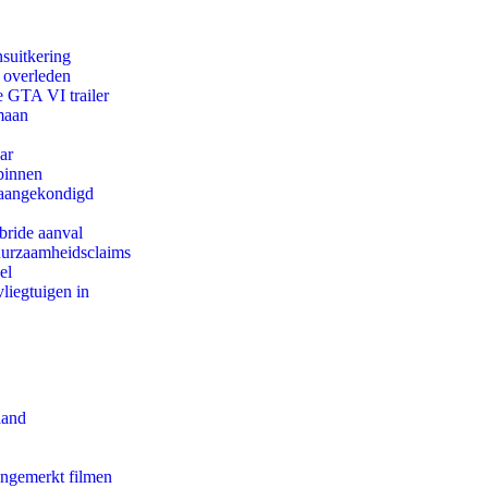
suitkering
d overleden
e GTA VI trailer
maan
ar
binnen
g aangekondigd
bride aanval
duurzaamheidsclaims
el
iegtuigen in
land
ongemerkt filmen