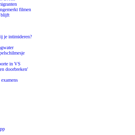
migranten
ongemerkt filmen
lijft
ij je intimideren?
agwater
pelschilmesje
oorte in VS
pen doorbreken'
e examens
app