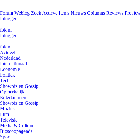
Forum
Weblog
Zoek
Actieve Items
Nieuws
Columns
Reviews
Previe
Inloggen
fok.nl
Inloggen
fok.nl
Actueel
Nederland
Internationaal
Economie
Politiek
Tech
Showbiz en Gossip
Opmerkelijk
Entertainment
Showbiz en Gossip
Muziek
Film
Televisie
Media & Cultuur
Bioscoopagenda
Sport