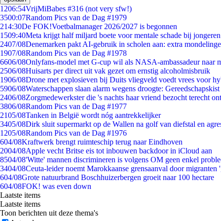
12
06:54
VrijMiBabes #316 (not very sfw!)
35
00:07
Random Pics van de Dag #1979
2
14:30
De FOK!Voetbalmanager 2026/2027 is begonnen
15
09:40
Meta krijgt half miljard boete voor mentale schade bij jongeren
24
07/08
Denemarken pakt AI-gebruik in scholen aan: extra mondeling
19
07/08
Random Pics van de Dag #1978
66
06/08
Onlyfans-model met G-cup wil als NASA-ambassadeur naar 
25
06/08
Huisarts per direct uit vak gezet om ernstig alcoholmisbruik
19
06/08
Drone met explosieven bij Duits vliegveld voedt vrees voor hy
59
06/08
Waterschappen slaan alarm wegens droogte: Gereedschapskist
24
06/08
Zorgmedewerkster die 's nachts haar vriend bezocht terecht on
38
06/08
Random Pics van de Dag #1977
21
05/08
Tanken in België wordt nóg aantrekkelijker
34
05/08
Dirk sluit supermarkt op de Wallen na golf van diefstal en agre
12
05/08
Random Pics van de Dag #1976
6
04/08
Kraftwerk brengt ruimteschip terug naar Eindhoven
20
04/08
Apple vecht Britse eis tot inbouwen backdoor in iCloud aan
85
04/08
'Witte' mannen discrimineren is volgens OM geen enkel probl
34
04/08
Ceuta-leider noemt Marokkaanse grensaanval door migranten 
6
04/08
Grote natuurbrand Boschhuizerbergen groeit naar 100 hectare
6
04/08
FOK! was even down
Laatste items
Laatste items
Toon berichten uit deze thema's