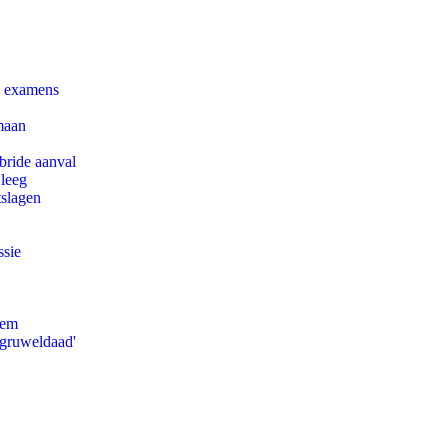
e examens
maan
bride aanval
 leeg
tslagen
ssie
eem
'gruweldaad'