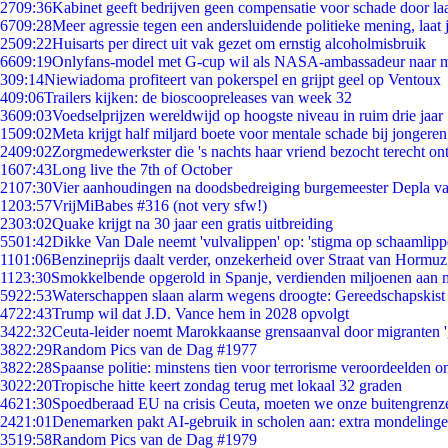
27
09:36
Kabinet geeft bedrijven geen compensatie voor schade door la
67
09:28
Meer agressie tegen een andersluidende politieke mening, laat j
25
09:22
Huisarts per direct uit vak gezet om ernstig alcoholmisbruik
66
09:19
Onlyfans-model met G-cup wil als NASA-ambassadeur naar 
3
09:14
Niewiadoma profiteert van pokerspel en grijpt geel op Ventoux
4
09:06
Trailers kijken: de bioscoopreleases van week 32
36
09:03
Voedselprijzen wereldwijd op hoogste niveau in ruim drie jaar
15
09:02
Meta krijgt half miljard boete voor mentale schade bij jongeren
24
09:02
Zorgmedewerkster die 's nachts haar vriend bezocht terecht on
16
07:43
Long live the 7th of October
21
07:30
Vier aanhoudingen na doodsbedreiging burgemeester Depla v
12
03:57
VrijMiBabes #316 (not very sfw!)
23
03:02
Quake krijgt na 30 jaar een gratis uitbreiding
55
01:42
Dikke Van Dale neemt 'vulvalippen' op: 'stigma op schaamlip
11
01:06
Benzineprijs daalt verder, onzekerheid over Straat van Hormuz 
11
23:30
Smokkelbende opgerold in Spanje, verdienden miljoenen aan 
59
22:53
Waterschappen slaan alarm wegens droogte: Gereedschapskist
47
22:43
Trump wil dat J.D. Vance hem in 2028 opvolgt
34
22:32
Ceuta-leider noemt Marokkaanse grensaanval door migranten 
38
22:29
Random Pics van de Dag #1977
38
22:28
Spaanse politie: minstens tien voor terrorisme veroordeelden 
30
22:20
Tropische hitte keert zondag terug met lokaal 32 graden
46
21:30
Spoedberaad EU na crisis Ceuta, moeten we onze buitengrenz
24
21:01
Denemarken pakt AI-gebruik in scholen aan: extra mondeling
35
19:58
Random Pics van de Dag #1979