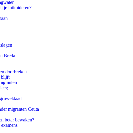
agwater
ij je intimideren?
maan
tslagen
an Breda
pen doorbreken'
blijft
migranten
 leeg
'gruweldaad'
onder migranten Ceuta
en beter bewaken?
e examens