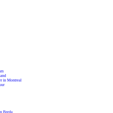
dam
land
r in Montreal
uur
an Breda