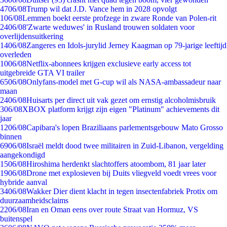
47
06/08
Trump wil dat J.D. Vance hem in 2028 opvolgt
1
06/08
Lemmen boekt eerste profzege in zware Ronde van Polen-rit
24
06/08
'Zwarte weduwes' in Rusland trouwen soldaten voor
overlijdensuitkering
14
06/08
Zangeres en Idols-jurylid Jerney Kaagman op 79-jarige leeftijd
overleden
10
06/08
Netflix-abonnees krijgen exclusieve early access tot
uitgebreide GTA VI trailer
65
06/08
Onlyfans-model met G-cup wil als NASA-ambassadeur naar
maan
24
06/08
Huisarts per direct uit vak gezet om ernstig alcoholmisbruik
3
06/08
XBOX platform krijgt zijn eigen "Platinum" achievements dit
jaar
12
06/08
Capibara's lopen Braziliaans parlementsgebouw Mato Grosso
binnen
69
06/08
Israël meldt dood twee militairen in Zuid-Libanon, vergelding
aangekondigd
15
06/08
Hiroshima herdenkt slachtoffers atoombom, 81 jaar later
19
06/08
Drone met explosieven bij Duits vliegveld voedt vrees voor
hybride aanval
34
06/08
Wakker Dier dient klacht in tegen insectenfabriek Protix om
duurzaamheidsclaims
22
06/08
Iran en Oman eens over route Straat van Hormuz, VS
buitenspel