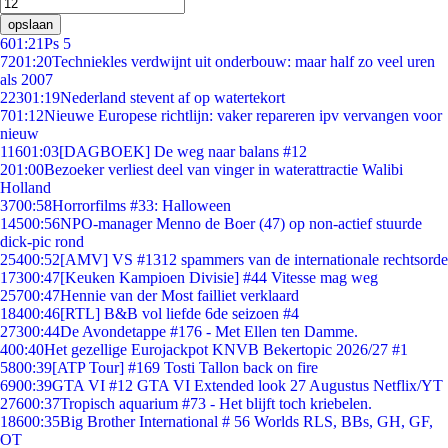
opslaan
6
01:21
Ps 5
72
01:20
Techniekles verdwijnt uit onderbouw: maar half zo veel uren
als 2007
223
01:19
Nederland stevent af op watertekort
7
01:12
Nieuwe Europese richtlijn: vaker repareren ipv vervangen voor
nieuw
116
01:03
[DAGBOEK] De weg naar balans #12
2
01:00
Bezoeker verliest deel van vinger in waterattractie Walibi
Holland
37
00:58
Horrorfilms #33: Halloween
145
00:56
NPO-manager Menno de Boer (47) op non-actief stuurde
dick-pic rond
254
00:52
[AMV] VS #1312 spammers van de internationale rechtsorde
173
00:47
[Keuken Kampioen Divisie] #44 Vitesse mag weg
257
00:47
Hennie van der Most failliet verklaard
184
00:46
[RTL] B&B vol liefde 6de seizoen #4
273
00:44
De Avondetappe #176 - Met Ellen ten Damme.
4
00:40
Het gezellige Eurojackpot KNVB Bekertopic 2026/27 #1
58
00:39
[ATP Tour] #169 Tosti Tallon back on fire
69
00:39
GTA VI #12 GTA VI Extended look 27 Augustus Netflix/YT
276
00:37
Tropisch aquarium #73 - Het blijft toch kriebelen.
186
00:35
Big Brother International # 56 Worlds RLS, BBs, GH, GF,
OT