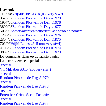
▼ Advertentie door Refinery89
Lees ook
11
23:08
VrijMiBabes #316 (not very sfw!)
35
23:07
Random Pics van de Dag #1979
19
07/08
Random Pics van de Dag #1978
38
06/08
Random Pics van de Dag #1977
5
05/08
Zomervakantieweerbericht: aanhoudend zomers
12
05/08
Random Pics van de Dag #1976
23
04/08
Random Pics van de Dag #1975
7
03/08
VrijMiBabes #315 (not very sfw!)
41
03/08
Random Pics van de Dag #1974
30
02/08
Random Pics van de Dag #1973
De comments staan op de laatste pagina
Laatste reviews en specials
special
VrijMiBabes #316 (not very sfw!)
special
Random Pics van de Dag #1979
special
Random Pics van de Dag #1978
review
Forensics: Crime Scene Detective
special
Random Pics van de Dag #1977