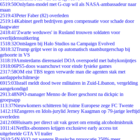
65
19:50
Onlyfans-model met G-cup wil als NASA-ambassadeur naar
maan
25
19:43
Peter Faber (82) overleden
25
19:14
Kabinet geeft bedrijven geen compensatie voor schade door
laagwater
24
18:41
'Zwarte weduwes' in Rusland trouwen soldaten voor
overlijdensuitkering
15
18:32
Ontslagen bij Halo Studios na Campaign Evolved
30
18:32
Trump grijpt weer in op automatisch staatsburgerschap bij
geboorte in VS
31
18:19
Amsterdams dierenasiel DOA overspoeld met babykonijntjes
19
18:06
PS5-doos waarschuwt voor einde fysieke games
23
17:58
OM eist TBS tegen verwarde man die agenten stak met
aardappelschilmesje
69
15:03
Israël meldt dood twee militairen in Zuid-Libanon, vergelding
aangekondigd
29
13:48
NPO-manager Menno de Boer geschorst na dickpic in
groepsapp
1
13:37
Nieuwkomers schitteren bij ruime Europese zege FC Twente
14
12:19
Zangeres en Idols-jurylid Jerney Kaagman op 79-jarige leeftijd
overleden
24
12:00
Huisarts per direct uit vak gezet om ernstig alcoholmisbruik
10
11:41
Netflix-abonnees krijgen exclusieve early access tot
uitgebreide GTA VI trailer
26
10:54
NAVO zet wegens Russische provocatie 250% meer