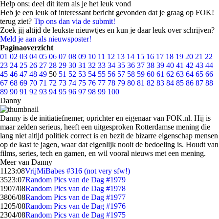
Help ons; deel dit item als je het leuk vond
Heb je een leuk of interessant bericht gevonden dat je graag op FOK!
terug ziet?
Tip ons dan via de submit!
Zoek jij altijd de leukste nieuwtjes en kun je daar leuk over schrijven?
Meld je aan als nieuwsposter!
Paginaoverzicht
01
02
03
04
05
06
07
08
09
10
11
12
13
14
15
16
17
18
19
20
21
22
23
24
25
26
27
28
29
30
31
32
33
34
35
36
37
38
39
40
41
42
43
44
45
46
47
48
49
50
51
52
53
54
55
56
57
58
59
60
61
62
63
64
65
66
67
68
69
70
71
72
73
74
75
76
77
78
79
80
81
82
83
84
85
86
87
88
89
90
91
92
93
94
95
96
97
98
99
100
Danny
Danny is de initiatiefnemer, oprichter en eigenaar van FOK.nl. Hij is
maar zelden serieus, heeft een uitgesproken Rotterdamse mening die
lang niet altijd politiek correct is en bezit de bizarre eigenschap mensen
op de kast te jagen, waar dat eigenlijk nooit de bedoeling is. Houdt van
films, series, tech en gamen, en wil vooral nieuws met een mening.
Meer van Danny
11
23:08
VrijMiBabes #316 (not very sfw!)
35
23:07
Random Pics van de Dag #1979
19
07/08
Random Pics van de Dag #1978
38
06/08
Random Pics van de Dag #1977
12
05/08
Random Pics van de Dag #1976
23
04/08
Random Pics van de Dag #1975