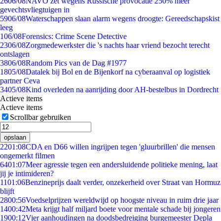
26
06/08
NAVO zet wegens Russische provocatie 250% meer
gevechtsvliegtuigen in
59
06/08
Waterschappen slaan alarm wegens droogte: Gereedschapskist
leeg
1
06/08
Forensics: Crime Scene Detective
23
06/08
Zorgmedewerkster die 's nachts haar vriend bezocht terecht
ontslagen
38
06/08
Random Pics van de Dag #1977
18
05/08
Datalek bij Bol en de Bijenkorf na cyberaanval op logistiek
partner Ceva
34
05/08
Kind overleden na aanrijding door AH-bestelbus in Dordrecht
Actieve items
Actieve items
Scrollbar gebruiken
opslaan
22
01:08
CDA en D66 willen ingrijpen tegen 'gluurbrillen' die mensen
ongemerkt filmen
64
01:07
Meer agressie tegen een andersluidende politieke mening, laat
jij je intimideren?
11
01:06
Benzineprijs daalt verder, onzekerheid over Straat van Hormuz
blijft
28
00:56
Voedselprijzen wereldwijd op hoogste niveau in ruim drie jaar
14
00:42
Meta krijgt half miljard boete voor mentale schade bij jongeren
19
00:12
Vier aanhoudingen na doodsbedreiging burgemeester Depla