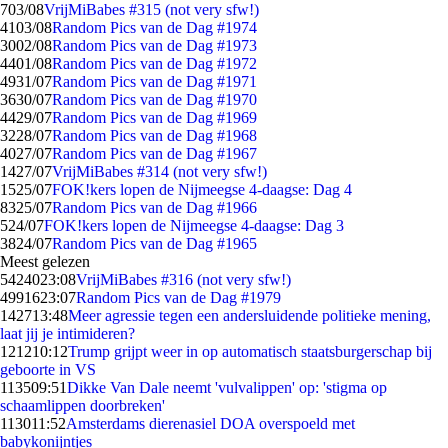
7
03/08
VrijMiBabes #315 (not very sfw!)
41
03/08
Random Pics van de Dag #1974
30
02/08
Random Pics van de Dag #1973
44
01/08
Random Pics van de Dag #1972
49
31/07
Random Pics van de Dag #1971
36
30/07
Random Pics van de Dag #1970
44
29/07
Random Pics van de Dag #1969
32
28/07
Random Pics van de Dag #1968
40
27/07
Random Pics van de Dag #1967
14
27/07
VrijMiBabes #314 (not very sfw!)
15
25/07
FOK!kers lopen de Nijmeegse 4-daagse: Dag 4
83
25/07
Random Pics van de Dag #1966
5
24/07
FOK!kers lopen de Nijmeegse 4-daagse: Dag 3
38
24/07
Random Pics van de Dag #1965
Meest gelezen
54240
23:08
VrijMiBabes #316 (not very sfw!)
49916
23:07
Random Pics van de Dag #1979
1427
13:48
Meer agressie tegen een andersluidende politieke mening,
laat jij je intimideren?
1212
10:12
Trump grijpt weer in op automatisch staatsburgerschap bij
geboorte in VS
1135
09:51
Dikke Van Dale neemt 'vulvalippen' op: 'stigma op
schaamlippen doorbreken'
1130
11:52
Amsterdams dierenasiel DOA overspoeld met
babykonijntjes