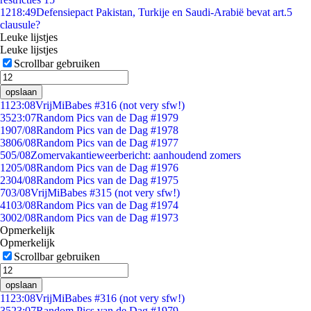
12
18:49
Defensiepact Pakistan, Turkije en Saudi-Arabië bevat art.5
clausule?
Leuke lijstjes
Leuke lijstjes
Scrollbar gebruiken
opslaan
11
23:08
VrijMiBabes #316 (not very sfw!)
35
23:07
Random Pics van de Dag #1979
19
07/08
Random Pics van de Dag #1978
38
06/08
Random Pics van de Dag #1977
5
05/08
Zomervakantieweerbericht: aanhoudend zomers
12
05/08
Random Pics van de Dag #1976
23
04/08
Random Pics van de Dag #1975
7
03/08
VrijMiBabes #315 (not very sfw!)
41
03/08
Random Pics van de Dag #1974
30
02/08
Random Pics van de Dag #1973
Opmerkelijk
Opmerkelijk
Scrollbar gebruiken
opslaan
11
23:08
VrijMiBabes #316 (not very sfw!)
35
23:07
Random Pics van de Dag #1979