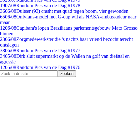
19
07/08
Random Pics van de Dag #1978
36
06/08
Duitser (93) crasht met quad tegen boom, vier gewonden
65
06/08
Onlyfans-model met G-cup wil als NASA-ambassadeur naar
maan
12
06/08
Capibara's lopen Braziliaans parlementsgebouw Mato Grosso
binnen
23
06/08
Zorgmedewerkster die 's nachts haar vriend bezocht terecht
ontslagen
38
06/08
Random Pics van de Dag #1977
34
05/08
Dirk sluit supermarkt op de Wallen na golf van diefstal en
agressie
12
05/08
Random Pics van de Dag #1976