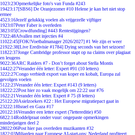
10
23:23
Opmerkelijke foto's van Funda #243
194
23:17
[SBS6] De Oranjezomer #10 Helene je kan het niet stop
ermee
45
23:16
Jezelf gelukkig voelen als vrijgezelle vijftiger
19
23:07
Peter Faber is overleden
38
23:05
[Crowdfunding] #443 Rentestijgingen?
73
22:48
Afvallen met injecties #4
110
22:45
[FOK!Voetbalmanager 2026/2027] #1 We zijn er weer
219
22:38
[Live Eredivisie #1784] Dying seconds van het seizoen!
118
22:37
Jonge Cambridge professor stapt op na claims over plagiaat
en leugens
90
22:36
ARC Raiders #7 - Don’t forget about Stella Montis
144
22:27
Verander één letter: Expert #91 (10 letters)
32
22:27
Congo verbiedt export van koper en kobalt, Europa zal
gevolgen voelen
51
22:23
Verander één letter: Expert #143 (9 letters)
182
22:22
Post hier zo vaak mogelijk om 22:22 uur #76
16
22:21
Verander één letter. Expert # 75 (8 letters)
251
22:20
Asielzoekers #22 : Het Europese migratiepact gaat in
232
22:18
Israel en Gaza #17
201
22:16
Verander een letter expert (7lettereditie) #50
68
22:14
Roddelpraat onder vuur: ongepaste opmerkingen
minderjarigen deel 2
280
22:06
Post hier pas overleden muzikanten #32
18
22:03
Miljarden naar Europese AI-start-ups: Nederland profiteert