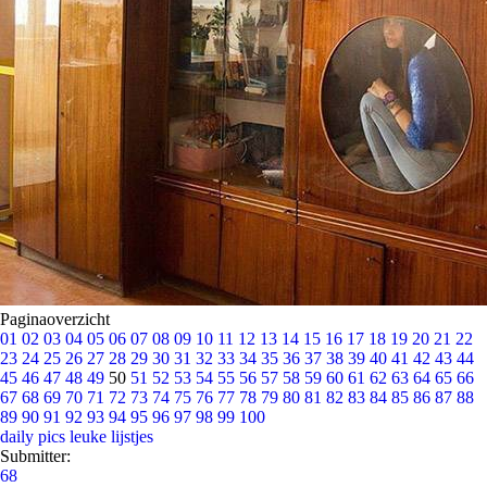
Paginaoverzicht
01
02
03
04
05
06
07
08
09
10
11
12
13
14
15
16
17
18
19
20
21
22
23
24
25
26
27
28
29
30
31
32
33
34
35
36
37
38
39
40
41
42
43
44
45
46
47
48
49
50
51
52
53
54
55
56
57
58
59
60
61
62
63
64
65
66
67
68
69
70
71
72
73
74
75
76
77
78
79
80
81
82
83
84
85
86
87
88
89
90
91
92
93
94
95
96
97
98
99
100
daily pics
leuke lijstjes
Submitter:
68