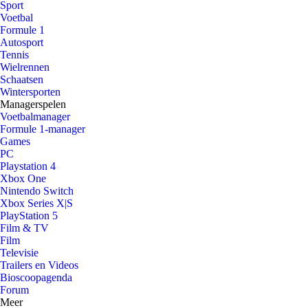
Sport
Voetbal
Formule 1
Autosport
Tennis
Wielrennen
Schaatsen
Wintersporten
Managerspelen
Voetbalmanager
Formule 1-manager
Games
PC
Playstation 4
Xbox One
Nintendo Switch
Xbox Series X|S
PlayStation 5
Film & TV
Film
Televisie
Trailers en Videos
Bioscoopagenda
Forum
Meer