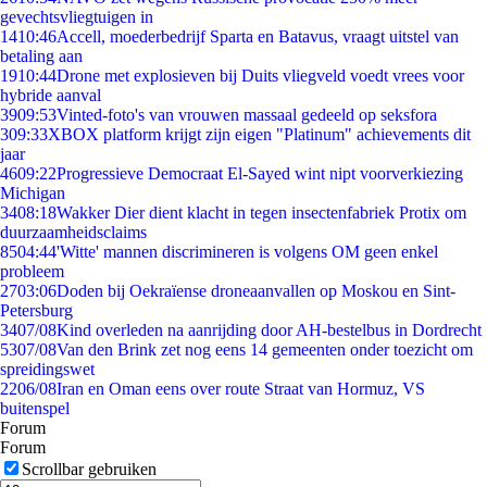
gevechtsvliegtuigen in
14
10:46
Accell, moederbedrijf Sparta en Batavus, vraagt uitstel van
betaling aan
19
10:44
Drone met explosieven bij Duits vliegveld voedt vrees voor
hybride aanval
39
09:53
Vinted-foto's van vrouwen massaal gedeeld op seksfora
3
09:33
XBOX platform krijgt zijn eigen "Platinum" achievements dit
jaar
46
09:22
Progressieve Democraat El-Sayed wint nipt voorverkiezing
Michigan
34
08:18
Wakker Dier dient klacht in tegen insectenfabriek Protix om
duurzaamheidsclaims
85
04:44
'Witte' mannen discrimineren is volgens OM geen enkel
probleem
27
03:06
Doden bij Oekraïense droneaanvallen op Moskou en Sint-
Petersburg
34
07/08
Kind overleden na aanrijding door AH-bestelbus in Dordrecht
53
07/08
Van den Brink zet nog eens 14 gemeenten onder toezicht om
spreidingswet
22
06/08
Iran en Oman eens over route Straat van Hormuz, VS
buitenspel
Forum
Forum
Scrollbar gebruiken