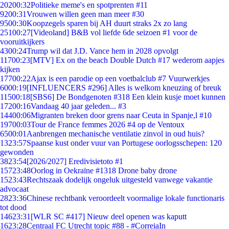
202
00:32
Politieke meme's en spotprenten #11
92
00:31
Vrouwen willen geen man meer #30
95
00:30
Koopzegels sparen bij AH duurt straks 2x zo lang
251
00:27
[Videoland] B&B vol liefde 6de seizoen #1 voor de
vooruitkijkers
43
00:24
Trump wil dat J.D. Vance hem in 2028 opvolgt
117
00:23
[MTV] Ex on the beach Double Dutch #17 wederom aapjes
kijken
177
00:22
Ajax is een parodie op een voetbalclub #7 Vuurwerkjes
60
00:19
[INFLUENCERS #296] Alles is welkom kneuzing of breuk
115
00:18
[SBS6] De Bondgenoten #318 Een klein kusje moet kunnen
172
00:16
Vandaag 40 jaar geleden... #3
144
00:06
Migranten breken door grens naar Ceuta in Spanje,l #10
197
00:03
Tour de France femmes 2026 #4 op de Ventoux
65
00:01
Aanbrengen mechanische ventilatie zinvol in oud huis?
13
23:57
Spaanse kust onder vuur van Portugese oorlogsschepen: 120
gewonden
38
23:54
[2026/2027] Eredivisietoto #1
157
23:48
Oorlog in Oekraïne #1318 Drone baby drone
15
23:43
Rechtszaak dodelijk ongeluk uitgesteld vanwege vakantie
advocaat
28
23:36
Chinese rechtbank veroordeelt voormalige lokale functionaris
tot dood
146
23:31
[WLR SC #417] Nieuw deel openen was kaputt
16
23:28
Centraal FC Utrecht topic #88 - #CorreiaIn