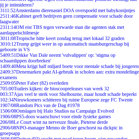
jij je intimideren?
31
11:52
Amsterdams dierenasiel DOA overspoeld met babykonijntjes
25
11:46
Kabinet geeft bedrijven geen compensatie voor schade door
laagwater
23
11:14
OM eist TBS tegen verwarde man die agenten stak met
aardappelschilmesje
30
11:08
Tropische hitte keert zondag terug met lokaal 32 graden
30
10:12
Trump grijpt weer in op automatisch staatsburgerschap bij
geboorte in VS
54
09:51
Dikke Van Dale neemt 'vulvalippen' op: 'stigma op
schaamlippen doorbreken'
14
09:40
Meta krijgt half miljard boete voor mentale schade bij jongeren
24
09:37
Denemarken pakt AI-gebruik in scholen aan: extra mondelinge
examens
25
09:05
Peter Faber (82) overleden
7
05:00
Trailers kijken: de bioscoopreleases van week 32
0
03:37
Ajax veel te sterk voor Shelbourne, maar houdt schade beperkt
1
02:34
Nieuwkomers schitteren bij ruime Europese zege FC Twente
19
07/08
Random Pics van de Dag #1978
15
06/08
Ontslagen bij Halo Studios na Campaign Evolved
19
06/08
PS5-doos waarschuwt voor einde fysieke games
2
06/08
Le Court wint na nerveuze finale, Pieterse derde
29
06/08
NPO-manager Menno de Boer geschorst na dickpic in
groepsapp
36
06/08
Duitser (93) crasht met quad tegen boom, vier gewonden