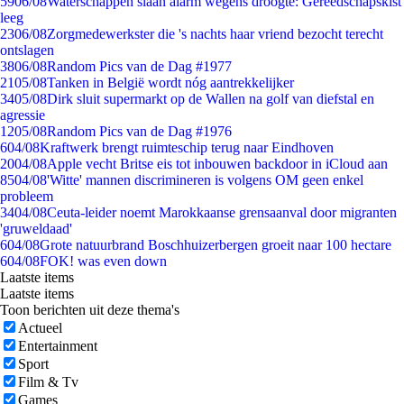
59
06/08
Waterschappen slaan alarm wegens droogte: Gereedschapskist
leeg
23
06/08
Zorgmedewerkster die 's nachts haar vriend bezocht terecht
ontslagen
38
06/08
Random Pics van de Dag #1977
21
05/08
Tanken in België wordt nóg aantrekkelijker
34
05/08
Dirk sluit supermarkt op de Wallen na golf van diefstal en
agressie
12
05/08
Random Pics van de Dag #1976
6
04/08
Kraftwerk brengt ruimteschip terug naar Eindhoven
20
04/08
Apple vecht Britse eis tot inbouwen backdoor in iCloud aan
85
04/08
'Witte' mannen discrimineren is volgens OM geen enkel
probleem
34
04/08
Ceuta-leider noemt Marokkaanse grensaanval door migranten
'gruweldaad'
6
04/08
Grote natuurbrand Boschhuizerbergen groeit naar 100 hectare
6
04/08
FOK! was even down
Laatste items
Laatste items
Toon berichten uit deze thema's
Actueel
Entertainment
Sport
Film & Tv
Games