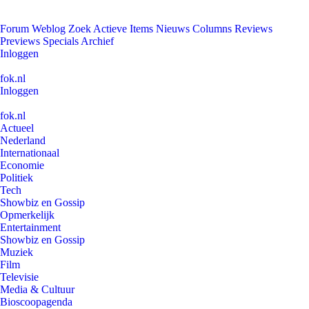
Forum
Weblog
Zoek
Actieve Items
Nieuws
Columns
Reviews
Previews
Specials
Archief
Inloggen
fok.nl
Inloggen
fok.nl
Actueel
Nederland
Internationaal
Economie
Politiek
Tech
Showbiz en Gossip
Opmerkelijk
Entertainment
Showbiz en Gossip
Muziek
Film
Televisie
Media & Cultuur
Bioscoopagenda