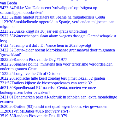
van Breda
54
23:34
Dikke Van Dale neemt 'vulvalippen' op: 'stigma op
schaamlippen doorbreken'
18
23:32
Italië hindert reizigers uit Spanje na migratiecrisis Ceuta
11
23:30
Smokkelbende opgerold in Spanje, verdienden miljoenen aan
migranten
22
23:22
Quake krijgt na 30 jaar een gratis uitbreiding
59
22:53
Waterschappen slaan alarm wegens droogte: Gereedschapskist
leeg
47
22:43
Trump wil dat J.D. Vance hem in 2028 opvolgt
34
22:32
Ceuta-leider noemt Marokkaanse grensaanval door migranten
'gruweldaad'
38
22:29
Random Pics van de Dag #1977
38
22:28
Spaanse politie: minstens tien voor terrorisme veroordeelden
onder migranten Ceuta
15
22:25
Long live the 7th of October
30
22:20
Tropische hitte keert zondag terug met lokaal 32 graden
7
21:52
Trailers kijken: de bioscoopreleases van week 32
46
21:30
Spoedberaad EU na crisis Ceuta, moeten we onze
buitengrenzen beter bewaken?
24
21:01
Denemarken pakt AI-gebruik in scholen aan: extra mondelinge
examens
36
20:20
Duitser (93) crasht met quad tegen boom, vier gewonden
11
20:01
VrijMiBabes #316 (not very sfw!)
35
19:58
Random Pics van de Dag #1979