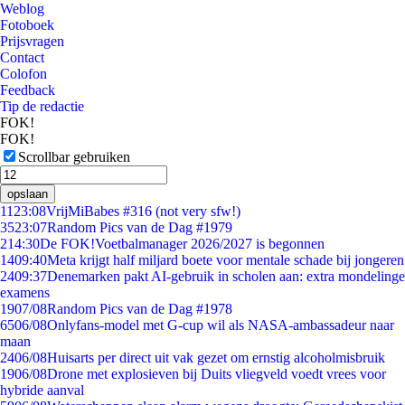
Weblog
Fotoboek
Prijsvragen
Contact
Colofon
Feedback
Tip de redactie
FOK!
FOK!
Scrollbar gebruiken
opslaan
11
23:08
VrijMiBabes #316 (not very sfw!)
35
23:07
Random Pics van de Dag #1979
2
14:30
De FOK!Voetbalmanager 2026/2027 is begonnen
14
09:40
Meta krijgt half miljard boete voor mentale schade bij jongeren
24
09:37
Denemarken pakt AI-gebruik in scholen aan: extra mondelinge
examens
19
07/08
Random Pics van de Dag #1978
65
06/08
Onlyfans-model met G-cup wil als NASA-ambassadeur naar
maan
24
06/08
Huisarts per direct uit vak gezet om ernstig alcoholmisbruik
19
06/08
Drone met explosieven bij Duits vliegveld voedt vrees voor
hybride aanval