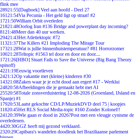
flink mee
289
21:55
[Dagboek] Veel aan hoofd - Deel 27
161
21:54
Via Pecunia - Het geld ligt op straat! #2
17
21:50
William Orbit overleden
218
21:48
Oorlog Iran #136 Bridge and powerplant day incoming?
81
21:48
Meer dan 40 uur werken.
294
21:43
Het Atletiektopic #72
113
21:37
The Killers #21 Imploding The Mirage Tour
173
21:28
Wat is jullie binnenhuistemperatuur? #81 Horrorzomer
100
21:28
Teltopic #1563 tel door en door en door....
17
21:26
[HBO] Stuart Fails to Save the Universe (Big Bang Theory
spinoff)
42
21:19
Eeuwig voortleven
24
21:12
Op vakantie met (kleine) kinderen #30
143
21:08
Zaken waar je je echt dood aan ergert #17 - Werklui
248
20:58
Afbeeldingen die je gemaakt hebt met AI
255
20:58
Totale zonsverduistering 12-08-2026 (Groenland, IJsland en
Spanje) #1
179
20:53
Laatst gekochte CD/LP/MuziekDVD deel 75 | koopjes
118
20:45
Het RLS Social Media-topic #160 Zonder Kolonel!!
241
20:39
Wie gaan er dood in 2026?Post met een vleugje cynisme de
overledenen.
44
20:30
GGZ heeft mij gezond verklaard.
23
20:29
Capibara's wandelen doodleuk het Braziliaanse parlement
binnen