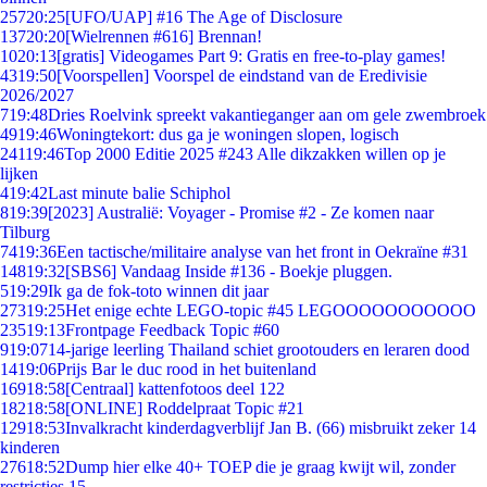
257
20:25
[UFO/UAP] #16 The Age of Disclosure
137
20:20
[Wielrennen #616] Brennan!
10
20:13
[gratis] Videogames Part 9: Gratis en free-to-play games!
43
19:50
[Voorspellen] Voorspel de eindstand van de Eredivisie
2026/2027
7
19:48
Dries Roelvink spreekt vakantieganger aan om gele zwembroek
49
19:46
Woningtekort: dus ga je woningen slopen, logisch
241
19:46
Top 2000 Editie 2025 #243 Alle dikzakken willen op je
lijken
4
19:42
Last minute balie Schiphol
8
19:39
[2023] Australië: Voyager - Promise #2 - Ze komen naar
Tilburg
74
19:36
Een tactische/militaire analyse van het front in Oekraïne #31
148
19:32
[SBS6] Vandaag Inside #136 - Boekje pluggen.
5
19:29
Ik ga de fok-toto winnen dit jaar
273
19:25
Het enige echte LEGO-topic #45 LEGOOOOOOOOOOO
235
19:13
Frontpage Feedback Topic #60
9
19:07
14-jarige leerling Thailand schiet grootouders en leraren dood
14
19:06
Prijs Bar le duc rood in het buitenland
169
18:58
[Centraal] kattenfotoos deel 122
182
18:58
[ONLINE] Roddelpraat Topic #21
129
18:53
Invalkracht kinderdagverblijf Jan B. (66) misbruikt zeker 14
kinderen
276
18:52
Dump hier elke 40+ TOEP die je graag kwijt wil, zonder
restricties 15