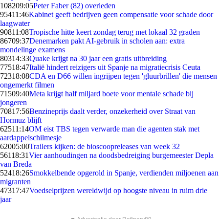
1082
09:05
Peter Faber (82) overleden
954
11:46
Kabinet geeft bedrijven geen compensatie voor schade door
laagwater
908
11:08
Tropische hitte keert zondag terug met lokaal 32 graden
867
09:37
Denemarken pakt AI-gebruik in scholen aan: extra
mondelinge examens
803
14:33
Quake krijgt na 30 jaar een gratis uitbreiding
775
18:47
Italië hindert reizigers uit Spanje na migratiecrisis Ceuta
723
18:08
CDA en D66 willen ingrijpen tegen 'gluurbrillen' die mensen
ongemerkt filmen
715
09:40
Meta krijgt half miljard boete voor mentale schade bij
jongeren
708
17:56
Benzineprijs daalt verder, onzekerheid over Straat van
Hormuz blijft
625
11:14
OM eist TBS tegen verwarde man die agenten stak met
aardappelschilmesje
620
05:00
Trailers kijken: de bioscoopreleases van week 32
561
18:31
Vier aanhoudingen na doodsbedreiging burgemeester Depla
van Breda
524
18:26
Smokkelbende opgerold in Spanje, verdienden miljoenen aan
migranten
473
17:47
Voedselprijzen wereldwijd op hoogste niveau in ruim drie
jaar