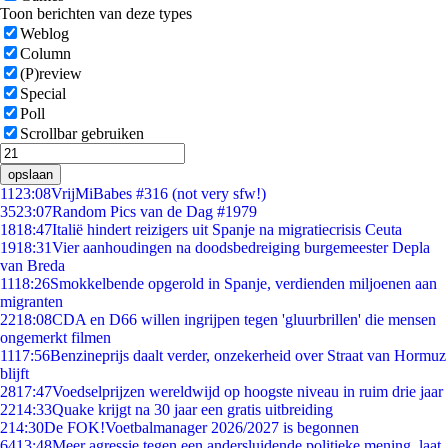
Toon berichten van deze types
Weblog
Column
(P)review
Special
Poll
Scrollbar gebruiken
opslaan
11
23:08
VrijMiBabes #316 (not very sfw!)
35
23:07
Random Pics van de Dag #1979
18
18:47
Italië hindert reizigers uit Spanje na migratiecrisis Ceuta
19
18:31
Vier aanhoudingen na doodsbedreiging burgemeester Depla
van Breda
11
18:26
Smokkelbende opgerold in Spanje, verdienden miljoenen aan
migranten
22
18:08
CDA en D66 willen ingrijpen tegen 'gluurbrillen' die mensen
ongemerkt filmen
11
17:56
Benzineprijs daalt verder, onzekerheid over Straat van Hormuz
blijft
28
17:47
Voedselprijzen wereldwijd op hoogste niveau in ruim drie jaar
22
14:33
Quake krijgt na 30 jaar een gratis uitbreiding
2
14:30
De FOK!Voetbalmanager 2026/2027 is begonnen
64
13:48
Meer agressie tegen een andersluidende politieke mening, laat