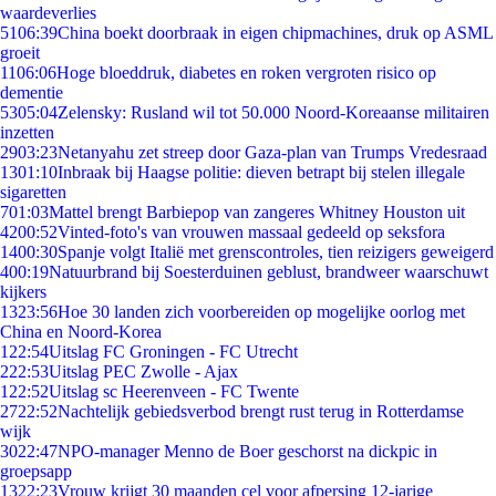
waardeverlies
51
06:39
China boekt doorbraak in eigen chipmachines, druk op ASML
groeit
11
06:06
Hoge bloeddruk, diabetes en roken vergroten risico op
dementie
53
05:04
Zelensky: Rusland wil tot 50.000 Noord-Koreaanse militairen
inzetten
29
03:23
Netanyahu zet streep door Gaza-plan van Trumps Vredesraad
13
01:10
Inbraak bij Haagse politie: dieven betrapt bij stelen illegale
sigaretten
7
01:03
Mattel brengt Barbiepop van zangeres Whitney Houston uit
42
00:52
Vinted-foto's van vrouwen massaal gedeeld op seksfora
14
00:30
Spanje volgt Italië met grenscontroles, tien reizigers geweigerd
4
00:19
Natuurbrand bij Soesterduinen geblust, brandweer waarschuwt
kijkers
13
23:56
Hoe 30 landen zich voorbereiden op mogelijke oorlog met
China en Noord-Korea
1
22:54
Uitslag FC Groningen - FC Utrecht
2
22:53
Uitslag PEC Zwolle - Ajax
1
22:52
Uitslag sc Heerenveen - FC Twente
27
22:52
Nachtelijk gebiedsverbod brengt rust terug in Rotterdamse
wijk
30
22:47
NPO-manager Menno de Boer geschorst na dickpic in
groepsapp
13
22:23
Vrouw krijgt 30 maanden cel voor afpersing 12-jarige