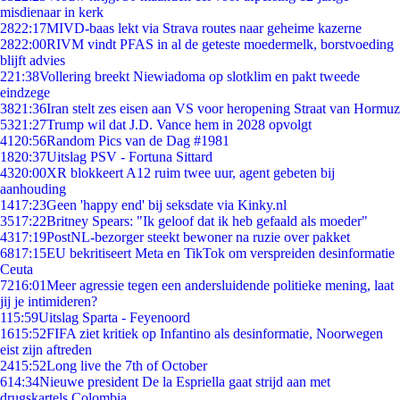
misdienaar in kerk
28
22:17
MIVD-baas lekt via Strava routes naar geheime kazerne
28
22:00
RIVM vindt PFAS in al de geteste moedermelk, borstvoeding
blijft advies
2
21:38
Vollering breekt Niewiadoma op slotklim en pakt tweede
eindzege
38
21:36
Iran stelt zes eisen aan VS voor heropening Straat van Hormuz
53
21:27
Trump wil dat J.D. Vance hem in 2028 opvolgt
41
20:56
Random Pics van de Dag #1981
18
20:37
Uitslag PSV - Fortuna Sittard
43
20:00
XR blokkeert A12 ruim twee uur, agent gebeten bij
aanhouding
14
17:23
Geen 'happy end' bij seksdate via Kinky.nl
35
17:22
Britney Spears: "Ik geloof dat ik heb gefaald als moeder"
43
17:19
PostNL-bezorger steekt bewoner na ruzie over pakket
68
17:15
EU bekritiseert Meta en TikTok om verspreiden desinformatie
Ceuta
72
16:01
Meer agressie tegen een andersluidende politieke mening, laat
jij je intimideren?
1
15:59
Uitslag Sparta - Feyenoord
16
15:52
FIFA ziet kritiek op Infantino als desinformatie, Noorwegen
eist zijn aftreden
24
15:52
Long live the 7th of October
6
14:34
Nieuwe president De la Espriella gaat strijd aan met
drugskartels Colombia