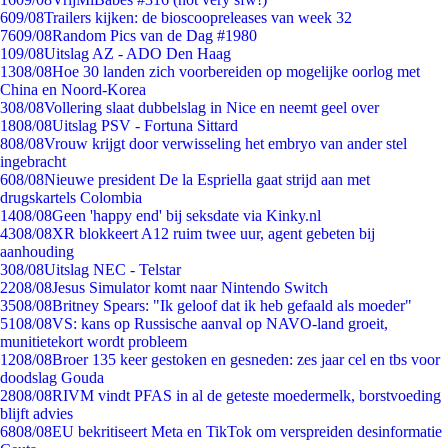
6
09/08
Trailers kijken: de bioscoopreleases van week 32
76
09/08
Random Pics van de Dag #1980
1
09/08
Uitslag AZ - ADO Den Haag
13
08/08
Hoe 30 landen zich voorbereiden op mogelijke oorlog met
China en Noord-Korea
3
08/08
Vollering slaat dubbelslag in Nice en neemt geel over
18
08/08
Uitslag PSV - Fortuna Sittard
8
08/08
Vrouw krijgt door verwisseling het embryo van ander stel
ingebracht
6
08/08
Nieuwe president De la Espriella gaat strijd aan met
drugskartels Colombia
14
08/08
Geen 'happy end' bij seksdate via Kinky.nl
43
08/08
XR blokkeert A12 ruim twee uur, agent gebeten bij
aanhouding
3
08/08
Uitslag NEC - Telstar
22
08/08
Jesus Simulator komt naar Nintendo Switch
35
08/08
Britney Spears: "Ik geloof dat ik heb gefaald als moeder"
51
08/08
VS: kans op Russische aanval op NAVO-land groeit,
munitietekort wordt probleem
12
08/08
Broer 135 keer gestoken en gesneden: zes jaar cel en tbs voor
doodslag Gouda
28
08/08
RIVM vindt PFAS in al de geteste moedermelk, borstvoeding
blijft advies
68
08/08
EU bekritiseert Meta en TikTok om verspreiden desinformatie