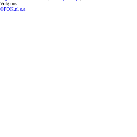
Volg ons
©FOK.nl e.a.