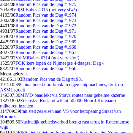
23
04/08
Random Pics van de Dag #1975
7
03/08
VrijMiBabes #315 (not very sfw!)
41
03/08
Random Pics van de Dag #1974
30
02/08
Random Pics van de Dag #1973
44
01/08
Random Pics van de Dag #1972
49
31/07
Random Pics van de Dag #1971
36
30/07
Random Pics van de Dag #1970
44
29/07
Random Pics van de Dag #1969
32
28/07
Random Pics van de Dag #1968
40
27/07
Random Pics van de Dag #1967
14
27/07
VrijMiBabes #314 (not very sfw!)
15
25/07
FOK!kers lopen de Nijmeegse 4-daagse: Dag 4
83
25/07
Random Pics van de Dag #1966
Meest gelezen
42186
11:03
Random Pics van de Dag #1981
1915
10:39
China boekt doorbraak in eigen chipmachines, druk op
ASML groeit
1493
07:36
MIVD-baas lekt via Strava routes naar geheime kazerne
1327
18:02
Zelensky: Rusland wil tot 50.000 Noord-Koreaanse
militairen inzetten
1147
09:39
Iran stelt zes eisen aan VS voor heropening Straat van
Hormuz
1045
09:50
Nachtelijk gebiedsverbod brengt rust terug in Rotterdamse
wijk
962
10:24
FIFA ziet kritiek op Infantino als desinformatie, Noorwegen