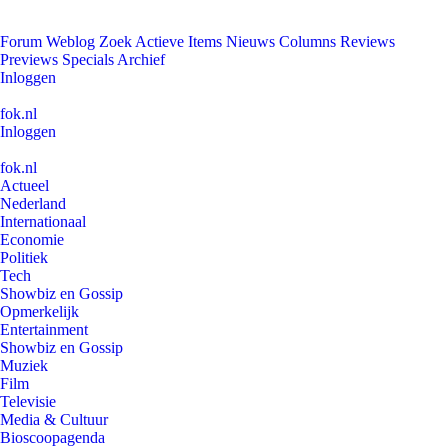
Forum
Weblog
Zoek
Actieve Items
Nieuws
Columns
Reviews
Previews
Specials
Archief
Inloggen
fok.nl
Inloggen
fok.nl
Actueel
Nederland
Internationaal
Economie
Politiek
Tech
Showbiz en Gossip
Opmerkelijk
Entertainment
Showbiz en Gossip
Muziek
Film
Televisie
Media & Cultuur
Bioscoopagenda