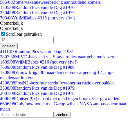
5
05/08
Zomervakantieweerbericht: aanhoudend zomers
12
05/08
Random Pics van de Dag #1976
23
04/08
Random Pics van de Dag #1975
7
03/08
VrijMiBabes #315 (not very sfw!)
Opmerkelijk
Opmerkelijk
Scrollbar gebruiken
opslaan
41
11:03
Random Pics van de Dag #1981
28
07:36
MIVD-baas lekt via Strava routes naar geheime kazerne
16
09/08
VrijMiBabes #316 (not very sfw!)
76
09/08
Random Pics van de Dag #1980
13
08/08
Vrouw krijgt 30 maanden cel voor afpersing 12-jarige
misdienaar in kerk
43
08/08
PostNL-bezorger steekt bewoner na ruzie over pakket
35
08/08
Random Pics van de Dag #1979
20
07/08
Random Pics van de Dag #1978
40
06/08
Duitser (93) crasht met quad tegen boom, vier gewonden
66
06/08
Onlyfans-model met G-cup wil als NASA-ambassadeur naar
maan