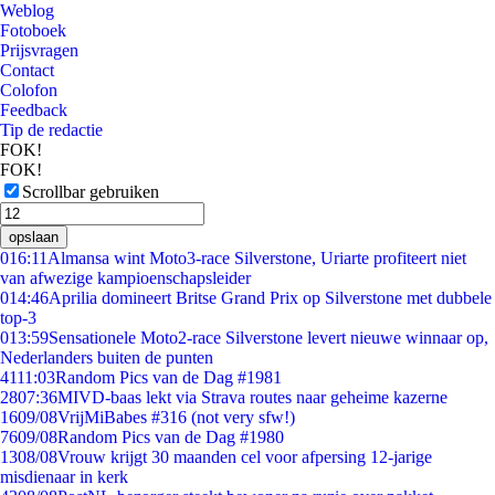
Weblog
Fotoboek
Prijsvragen
Contact
Colofon
Feedback
Tip de redactie
FOK!
FOK!
Scrollbar gebruiken
opslaan
0
16:11
Almansa wint Moto3-race Silverstone, Uriarte profiteert niet
van afwezige kampioenschapsleider
0
14:46
Aprilia domineert Britse Grand Prix op Silverstone met dubbele
top-3
0
13:59
Sensationele Moto2-race Silverstone levert nieuwe winnaar op,
Nederlanders buiten de punten
41
11:03
Random Pics van de Dag #1981
28
07:36
MIVD-baas lekt via Strava routes naar geheime kazerne
16
09/08
VrijMiBabes #316 (not very sfw!)
76
09/08
Random Pics van de Dag #1980
13
08/08
Vrouw krijgt 30 maanden cel voor afpersing 12-jarige
misdienaar in kerk