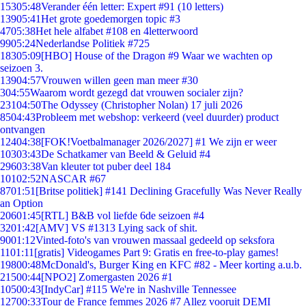
153
05:48
Verander één letter: Expert #91 (10 letters)
139
05:41
Het grote goedemorgen topic #3
47
05:38
Het hele alfabet #108 en 4letterwoord
99
05:24
Nederlandse Politiek #725
183
05:09
[HBO] House of the Dragon #9 Waar we wachten op
seizoen 3.
139
04:57
Vrouwen willen geen man meer #30
3
04:55
Waarom wordt gezegd dat vrouwen socialer zijn?
231
04:50
The Odyssey (Christopher Nolan) 17 juli 2026
85
04:43
Probleem met webshop: verkeerd (veel duurder) product
ontvangen
124
04:38
[FOK!Voetbalmanager 2026/2027] #1 We zijn er weer
103
03:43
De Schatkamer van Beeld & Geluid #4
296
03:38
Van kleuter tot puber deel 184
101
02:52
NASCAR #67
87
01:51
[Britse politiek] #141 Declining Gracefully Was Never Really
an Option
206
01:45
[RTL] B&B vol liefde 6de seizoen #4
32
01:42
[AMV] VS #1313 Lying sack of shit.
90
01:12
Vinted-foto's van vrouwen massaal gedeeld op seksfora
11
01:11
[gratis] Videogames Part 9: Gratis en free-to-play games!
198
00:48
McDonald's, Burger King en KFC #82 - Meer korting a.u.b.
215
00:44
[NPO2] Zomergasten 2026 #1
105
00:43
[IndyCar] #115 We're in Nashville Tennessee
127
00:33
Tour de France femmes 2026 #7 Allez vooruit DEMI