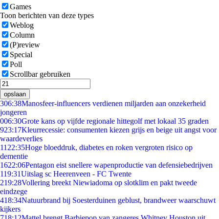
Games
Toon berichten van deze types
Weblog
Column
(P)review
Special
Poll
Scrollbar gebruiken
opslaan
3
06:38
Manosfeer-influencers verdienen miljarden aan onzekerheid
jongeren
0
06:30
Grote kans op vijfde regionale hittegolf met lokaal 35 graden
9
23:17
Kleurrecessie: consumenten kiezen grijs en beige uit angst voor
waardeverlies
11
22:35
Hoge bloeddruk, diabetes en roken vergroten risico op
dementie
16
22:06
Pentagon eist snellere wapenproductie van defensiebedrijven
1
19:31
Uitslag sc Heerenveen - FC Twente
2
19:28
Vollering breekt Niewiadoma op slotklim en pakt tweede
eindzege
4
18:34
Natuurbrand bij Soesterduinen geblust, brandweer waarschuwt
kijkers
7
18:12
Mattel brengt Barbiepop van zangeres Whitney Houston uit