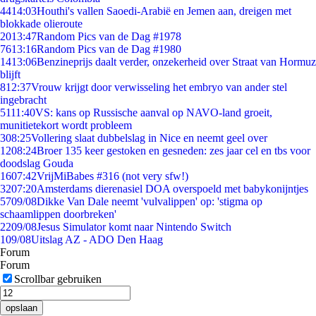
44
14:03
Houthi's vallen Saoedi-Arabië en Jemen aan, dreigen met
blokkade olieroute
20
13:47
Random Pics van de Dag #1978
76
13:16
Random Pics van de Dag #1980
14
13:06
Benzineprijs daalt verder, onzekerheid over Straat van Hormuz
blijft
8
12:37
Vrouw krijgt door verwisseling het embryo van ander stel
ingebracht
51
11:40
VS: kans op Russische aanval op NAVO-land groeit,
munitietekort wordt probleem
3
08:25
Vollering slaat dubbelslag in Nice en neemt geel over
12
08:24
Broer 135 keer gestoken en gesneden: zes jaar cel en tbs voor
doodslag Gouda
16
07:42
VrijMiBabes #316 (not very sfw!)
32
07:20
Amsterdams dierenasiel DOA overspoeld met babykonijntjes
57
09/08
Dikke Van Dale neemt 'vulvalippen' op: 'stigma op
schaamlippen doorbreken'
22
09/08
Jesus Simulator komt naar Nintendo Switch
1
09/08
Uitslag AZ - ADO Den Haag
Forum
Forum
Scrollbar gebruiken
opslaan