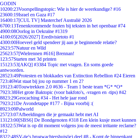
GODIN
102
00:23
Voorspellingstopic: Wie is hier de weerkundige? #16
236
00:19
Israel en Gaza #17
164
00:17
[CUL TV] Masterchef Australië 2026
67
00:13
Tenenkrommende fouten bij teksten in het openbaar #74
49
00:08
Oorlog in Oekraïne #1319
41
00:05
[2026/2027] Eredivisietoto #1
43
00:00
Hoeveel geld spendeer jij aan je beginnende relatie?
26
23:57
Natuur en Wild
256
23:57
[Wielrennen #616] Brennan!
1
23:57
Starten met 3d printen
151
23:53
[AKQ] #3384 Topic met vragen. En soms goede
antwoorden.
285
23:49
Protesten en blokkades van Extinction Rebellion #24 Eieren
7
23:46
Wat staat bij jou op nummer 1 en 2?
191
23:40
Touwtrekken 2.0 #636 - Team 1 beste team *G* *O*
79
23:38
Het grote Baktopic (voor bakfoto's, -vragen en -tips) #42
88
23:29
Geocaching #34 - Het hele jaar rond
79
23:21
De Avondetappe #177 - Bijna voorbij :(
89
23:09
Palworld
257
23:07
Afbeeldingen die je gemaakt hebt met AI
131
23:00
[SBS6] De Bondgenoten #318 Een klein kusje moet kunnen
183
22:53
Wat is op dit moment volgens jou de meest irritante reclame?
#12
83
22:48
SV-tje's brugwachtershuis(je) deel #8 - Komt de binnenkant