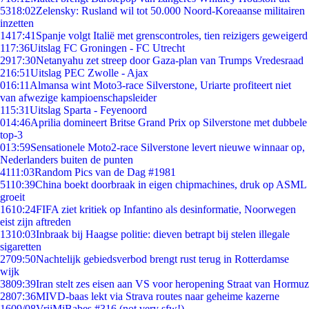
53
18:02
Zelensky: Rusland wil tot 50.000 Noord-Koreaanse militairen
inzetten
14
17:41
Spanje volgt Italië met grenscontroles, tien reizigers geweigerd
1
17:36
Uitslag FC Groningen - FC Utrecht
29
17:30
Netanyahu zet streep door Gaza-plan van Trumps Vredesraad
2
16:51
Uitslag PEC Zwolle - Ajax
0
16:11
Almansa wint Moto3-race Silverstone, Uriarte profiteert niet
van afwezige kampioenschapsleider
1
15:31
Uitslag Sparta - Feyenoord
0
14:46
Aprilia domineert Britse Grand Prix op Silverstone met dubbele
top-3
0
13:59
Sensationele Moto2-race Silverstone levert nieuwe winnaar op,
Nederlanders buiten de punten
41
11:03
Random Pics van de Dag #1981
51
10:39
China boekt doorbraak in eigen chipmachines, druk op ASML
groeit
16
10:24
FIFA ziet kritiek op Infantino als desinformatie, Noorwegen
eist zijn aftreden
13
10:03
Inbraak bij Haagse politie: dieven betrapt bij stelen illegale
sigaretten
27
09:50
Nachtelijk gebiedsverbod brengt rust terug in Rotterdamse
wijk
38
09:39
Iran stelt zes eisen aan VS voor heropening Straat van Hormuz
28
07:36
MIVD-baas lekt via Strava routes naar geheime kazerne
16
09/08
VrijMiBabes #316 (not very sfw!)