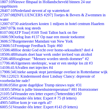
18
07:10
Nieuwe flitspaal in Hollandscheveld binnen 24 uur
opgeblazen
284
07:10
Nederland stevent af op watertekort
272
07:08
[INFLUENCERS #297] Toetjes & Bevers & Zwemmen in
water
120
07:07
30 asielzoekers kosten 1 miljoen in hotel centrum Haarlem
20
07:07
Ik rook nog steeds
81
07:06
[ATP Tour] #169 Tosti Tallon back on fire
16
06:59
Oorlog Iran #137 Op naar een mooie toekomst
36
06:57
Burgemeester Mamdani van New York
236
06:51
Frontpage Feedback Topic #60
155
06:48
Hoe denkt God echt over homo-seksualiteit? deel 4
185
06:48
Huisarts doet haar werk onder invloed van alcohol
25
06:48
Hoogleraar: "Mensen worden steeds dommer" #2
177
06:46
Algemeen steektopic, waar er een steekje los zit #3
141
06:41
Afvallen met injecties #4
179
06:34
Unieke aanpak stopt jarenlange overlast in Rotterdamse wijk
7
06:12
2023: Kindermoord door Lindsay Clancy: depressie of
voorbedachte rade?
81
06:05
Het grote dagelijkse Trump nieuws topic #31
183
05:58
Wat is jullie binnenhuistemperatuur? #81 Horrorzomer
211
05:54
Verander een letter expert (7lettereditie) #50
25
05:54
Verander één letter. Expert # 75 (8 letters)
49
05:54
Hoe kom je van egels af?
60
05:51
Verander één letter: Expert #143 (9 letters)