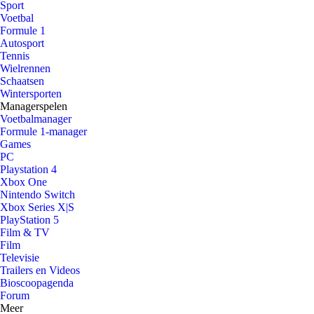
Sport
Voetbal
Formule 1
Autosport
Tennis
Wielrennen
Schaatsen
Wintersporten
Managerspelen
Voetbalmanager
Formule 1-manager
Games
PC
Playstation 4
Xbox One
Nintendo Switch
Xbox Series X|S
PlayStation 5
Film & TV
Film
Televisie
Trailers en Videos
Bioscoopagenda
Forum
Meer