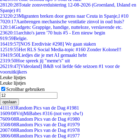
281
20:28
Totale zonsverduistering 12-08-2026 (Groenland, IJsland en
Spanje) #1
232
20:23
Migranten breken door grens naar Ceuta in Spanje,l #10
70
20:17
Aanbrengen mechanische ventilatie zinvol in oud huis?
1
20:14
Gadgets: Grappige, handige, nutteloze, verslavende etc.
236
20:11
archito's jaren '70 huis #5 - Een nieuw begin
9
19:59
Belgie.
164
19:57
[NOS Eredivisie #298] We gaan staken
125
19:55
Het RLS Social Media-topic #160 Zonder Kolonel!!
194
19:50
Liedjes die je met AI gemaakt hebt
23
19:50
Hoe spreek jij "meme's" uit
262
19:47
[Videoland] B&B vol liefde 6de seizoen #1 voor de
vooruitkijkers
Leuke lijstjes
Leuke lijstjes
Scrollbar gebruiken
opslaan
41
11:03
Random Pics van de Dag #1981
16
09/08
VrijMiBabes #316 (not very sfw!)
76
09/08
Random Pics van de Dag #1980
35
08/08
Random Pics van de Dag #1979
20
07/08
Random Pics van de Dag #1978
38
06/08
Random Pics van de Dag #1977