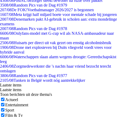
43
08/08
PostNL-bezorger steekt bewoner na ruzie over pakket
35
08/08
Random Pics van de Dag #1979
2
07/08
De FOK!Voetbalmanager 2026/2027 is begonnen
16
07/08
Meta krijgt half miljard boete voor mentale schade bij jongeren
20
07/08
Denemarken pakt AI-gebruik in scholen aan: extra mondelinge
examens
20
07/08
Random Pics van de Dag #1978
66
06/08
Onlyfans-model met G-cup wil als NASA-ambassadeur naar
maan
25
06/08
Huisarts per direct uit vak gezet om ernstig alcoholmisbruik
19
06/08
Drone met explosieven bij Duits vliegveld voedt vrees voor
hybride aanval
60
06/08
Waterschappen slaan alarm wegens droogte: Gereedschapskist
leeg
24
06/08
Zorgmedewerkster die 's nachts haar vriend bezocht terecht
ontslagen
38
06/08
Random Pics van de Dag #1977
21
05/08
Tanken in België wordt nóg aantrekkelijker
Laatste items
Laatste items
Toon berichten uit deze thema's
Actueel
Entertainment
Sport
Film & Tv