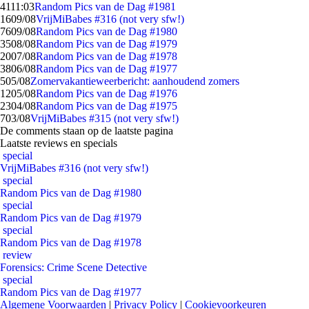
41
11:03
Random Pics van de Dag #1981
16
09/08
VrijMiBabes #316 (not very sfw!)
76
09/08
Random Pics van de Dag #1980
35
08/08
Random Pics van de Dag #1979
20
07/08
Random Pics van de Dag #1978
38
06/08
Random Pics van de Dag #1977
5
05/08
Zomervakantieweerbericht: aanhoudend zomers
12
05/08
Random Pics van de Dag #1976
23
04/08
Random Pics van de Dag #1975
7
03/08
VrijMiBabes #315 (not very sfw!)
De comments staan op de laatste pagina
Laatste reviews en specials
special
VrijMiBabes #316 (not very sfw!)
special
Random Pics van de Dag #1980
special
Random Pics van de Dag #1979
special
Random Pics van de Dag #1978
review
Forensics: Crime Scene Detective
special
Random Pics van de Dag #1977
Algemene Voorwaarden
|
Privacy Policy
|
Cookievoorkeuren