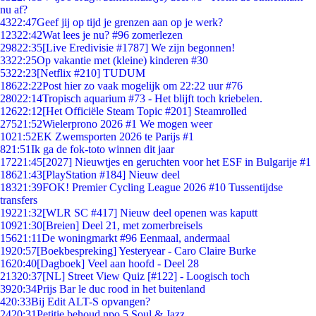
nu af?
43
22:47
Geef jij op tijd je grenzen aan op je werk?
123
22:42
Wat lees je nu? #96 zomerlezen
298
22:35
[Live Eredivisie #1787] We zijn begonnen!
33
22:25
Op vakantie met (kleine) kinderen #30
53
22:23
[Netflix #210] TUDUM
186
22:22
Post hier zo vaak mogelijk om 22:22 uur #76
280
22:14
Tropisch aquarium #73 - Het blijft toch kriebelen.
126
22:12
[Het Officiële Steam Topic #201] Steamrolled
275
21:52
Wielerprono 2026 #1 We mogen weer
10
21:52
EK Zwemsporten 2026 te Parijs #1
8
21:51
Ik ga de fok-toto winnen dit jaar
172
21:45
[2027] Nieuwtjes en geruchten voor het ESF in Bulgarije #1
186
21:43
[PlayStation #184] Nieuw deel
183
21:39
FOK! Premier Cycling League 2026 #10 Tussentijdse
transfers
192
21:32
[WLR SC #417] Nieuw deel openen was kaputt
109
21:30
[Breien] Deel 21, met zomerbreisels
156
21:11
De woningmarkt #96 Eenmaal, andermaal
19
20:57
[Boekbespreking] Yesteryear - Caro Claire Burke
16
20:40
[Dagboek] Veel aan hoofd - Deel 28
213
20:37
[NL] Street View Quiz [#122] - Loogisch toch
39
20:34
Prijs Bar le duc rood in het buitenland
4
20:33
Bij Edit ALT-S opvangen?
24
20:31
Petitie behoud npo 5 Soul & Jazz