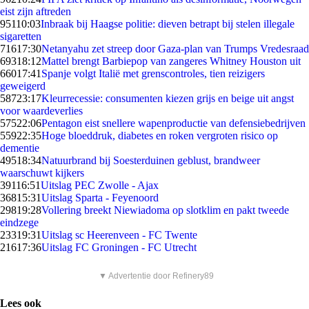
eist zijn aftreden
951
10:03
Inbraak bij Haagse politie: dieven betrapt bij stelen illegale
sigaretten
716
17:30
Netanyahu zet streep door Gaza-plan van Trumps Vredesraad
693
18:12
Mattel brengt Barbiepop van zangeres Whitney Houston uit
660
17:41
Spanje volgt Italië met grenscontroles, tien reizigers
geweigerd
587
23:17
Kleurrecessie: consumenten kiezen grijs en beige uit angst
voor waardeverlies
575
22:06
Pentagon eist snellere wapenproductie van defensiebedrijven
559
22:35
Hoge bloeddruk, diabetes en roken vergroten risico op
dementie
495
18:34
Natuurbrand bij Soesterduinen geblust, brandweer
waarschuwt kijkers
391
16:51
Uitslag PEC Zwolle - Ajax
368
15:31
Uitslag Sparta - Feyenoord
298
19:28
Vollering breekt Niewiadoma op slotklim en pakt tweede
eindzege
233
19:31
Uitslag sc Heerenveen - FC Twente
216
17:36
Uitslag FC Groningen - FC Utrecht
▼ Advertentie door Refinery89
Lees ook