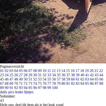
Paginaoverzicht
01
02
03
04
05
06
07
08
09
10
11
12
13
14
15
16
17
18
19
20
21
22
23
24
25
26
27
28
29
30
31
32
33
34
35
36
37
38
39
40
41
42
43
44
45
46
47
48
49
50
51
52
53
54
55
56
57
58
59
60
61
62
63
64
65
66
67
68
69
70
71
72
73
74
75
76
77
78
79
80
81
82
83
84
85
86
87
88
89
90
91
92
93
94
95
96
97
98
99
100
daily pics
leuke lijstjes
Submitter:
43
Help ons; deel dit item als je het leuk vond