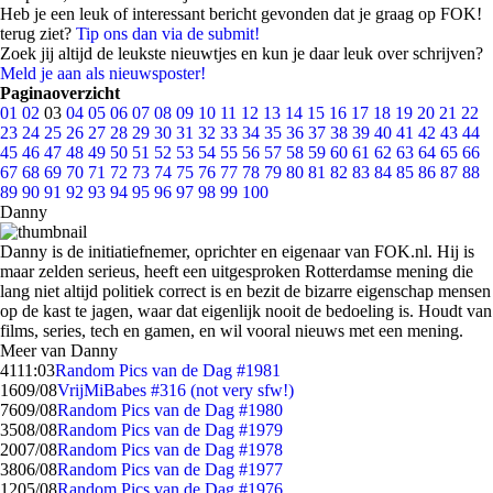
Heb je een leuk of interessant bericht gevonden dat je graag op FOK!
terug ziet?
Tip ons dan via de submit!
Zoek jij altijd de leukste nieuwtjes en kun je daar leuk over schrijven?
Meld je aan als nieuwsposter!
Paginaoverzicht
01
02
03
04
05
06
07
08
09
10
11
12
13
14
15
16
17
18
19
20
21
22
23
24
25
26
27
28
29
30
31
32
33
34
35
36
37
38
39
40
41
42
43
44
45
46
47
48
49
50
51
52
53
54
55
56
57
58
59
60
61
62
63
64
65
66
67
68
69
70
71
72
73
74
75
76
77
78
79
80
81
82
83
84
85
86
87
88
89
90
91
92
93
94
95
96
97
98
99
100
Danny
Danny is de initiatiefnemer, oprichter en eigenaar van FOK.nl. Hij is
maar zelden serieus, heeft een uitgesproken Rotterdamse mening die
lang niet altijd politiek correct is en bezit de bizarre eigenschap mensen
op de kast te jagen, waar dat eigenlijk nooit de bedoeling is. Houdt van
films, series, tech en gamen, en wil vooral nieuws met een mening.
Meer van Danny
41
11:03
Random Pics van de Dag #1981
16
09/08
VrijMiBabes #316 (not very sfw!)
76
09/08
Random Pics van de Dag #1980
35
08/08
Random Pics van de Dag #1979
20
07/08
Random Pics van de Dag #1978
38
06/08
Random Pics van de Dag #1977
12
05/08
Random Pics van de Dag #1976