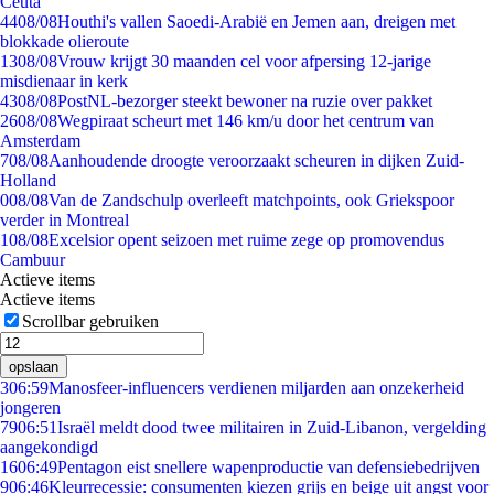
Ceuta
44
08/08
Houthi's vallen Saoedi-Arabië en Jemen aan, dreigen met
blokkade olieroute
13
08/08
Vrouw krijgt 30 maanden cel voor afpersing 12-jarige
misdienaar in kerk
43
08/08
PostNL-bezorger steekt bewoner na ruzie over pakket
26
08/08
Wegpiraat scheurt met 146 km/u door het centrum van
Amsterdam
7
08/08
Aanhoudende droogte veroorzaakt scheuren in dijken Zuid-
Holland
0
08/08
Van de Zandschulp overleeft matchpoints, ook Griekspoor
verder in Montreal
1
08/08
Excelsior opent seizoen met ruime zege op promovendus
Cambuur
Actieve items
Actieve items
Scrollbar gebruiken
opslaan
3
06:59
Manosfeer-influencers verdienen miljarden aan onzekerheid
jongeren
79
06:51
Israël meldt dood twee militairen in Zuid-Libanon, vergelding
aangekondigd
16
06:49
Pentagon eist snellere wapenproductie van defensiebedrijven
9
06:46
Kleurrecessie: consumenten kiezen grijs en beige uit angst voor