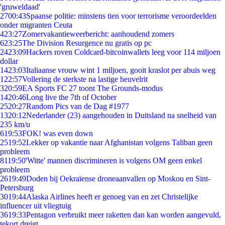
'gruweldaad'
27
00:43
Spaanse politie: minstens tien voor terrorisme veroordeelden
onder migranten Ceuta
4
23:27
Zomervakantieweerbericht: aanhoudend zomers
6
23:25
The Division Resurgence nu gratis op pc
24
23:09
Hackers roven Coldcard-bitcoinwallets leeg voor 114 miljoen
dollar
14
23:03
Italiaanse vrouw wint 1 miljoen, gooit kraslot per abuis weg
1
22:57
Vollering de sterkste na lastige heuvelrit
3
20:59
EA Sports FC 27 toont The Grounds-modus
14
20:46
Long live the 7th of October
25
20:27
Random Pics van de Dag #1977
13
20:12
Nederlander (23) aangehouden in Duitsland na snelheid van
235 km/u
6
19:53
FOK! was even down
25
19:52
Lekker op vakantie naar Afghanistan volgens Taliban geen
probleem
81
19:50
'Witte' mannen discrimineren is volgens OM geen enkel
probleem
26
19:49
Doden bij Oekraïense droneaanvallen op Moskou en Sint-
Petersburg
30
19:44
Alaska Airlines heeft er genoeg van en zet Christelijke
influencer uit vliegtuig
36
19:33
Pentagon verbruikt meer raketten dan kan worden aangevuld,
tekort dreigt