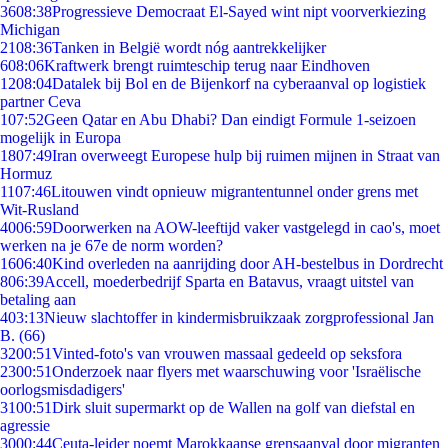
36
08:38
Progressieve Democraat El-Sayed wint nipt voorverkiezing
Michigan
21
08:36
Tanken in België wordt nóg aantrekkelijker
6
08:06
Kraftwerk brengt ruimteschip terug naar Eindhoven
12
08:04
Datalek bij Bol en de Bijenkorf na cyberaanval op logistiek
partner Ceva
1
07:52
Geen Qatar en Abu Dhabi? Dan eindigt Formule 1-seizoen
mogelijk in Europa
18
07:49
Iran overweegt Europese hulp bij ruimen mijnen in Straat van
Hormuz
11
07:46
Litouwen vindt opnieuw migrantentunnel onder grens met
Wit-Rusland
40
06:59
Doorwerken na AOW-leeftijd vaker vastgelegd in cao's, moet
werken na je 67e de norm worden?
16
06:40
Kind overleden na aanrijding door AH-bestelbus in Dordrecht
8
06:39
Accell, moederbedrijf Sparta en Batavus, vraagt uitstel van
betaling aan
4
03:13
Nieuw slachtoffer in kindermisbruikzaak zorgprofessional Jan
B. (66)
32
00:51
Vinted-foto's van vrouwen massaal gedeeld op seksfora
23
00:51
Onderzoek naar flyers met waarschuwing voor 'Israëlische
oorlogsmisdadigers'
31
00:51
Dirk sluit supermarkt op de Wallen na golf van diefstal en
agressie
30
00:44
Ceuta-leider noemt Marokkaanse grensaanval door migranten