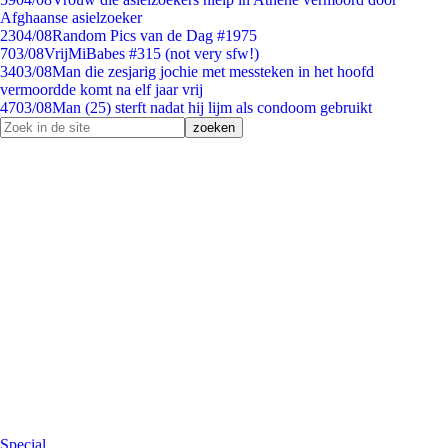
Afghaanse asielzoeker
23
04/08
Random Pics van de Dag #1975
7
03/08
VrijMiBabes #315 (not very sfw!)
34
03/08
Man die zesjarig jochie met messteken in het hoofd
vermoordde komt na elf jaar vrij
47
03/08
Man (25) sterft nadat hij lijm als condoom gebruikt
Special