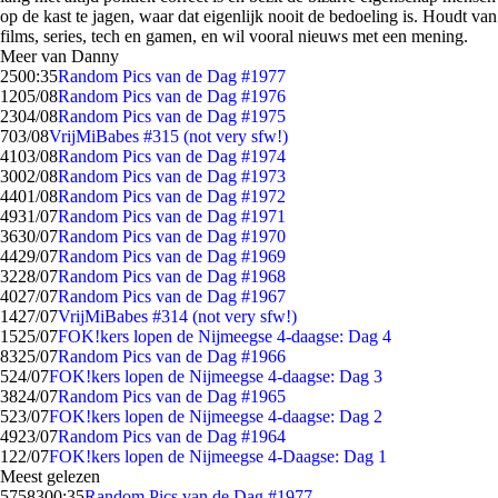
op de kast te jagen, waar dat eigenlijk nooit de bedoeling is. Houdt van
films, series, tech en gamen, en wil vooral nieuws met een mening.
Meer van Danny
25
00:35
Random Pics van de Dag #1977
12
05/08
Random Pics van de Dag #1976
23
04/08
Random Pics van de Dag #1975
7
03/08
VrijMiBabes #315 (not very sfw!)
41
03/08
Random Pics van de Dag #1974
30
02/08
Random Pics van de Dag #1973
44
01/08
Random Pics van de Dag #1972
49
31/07
Random Pics van de Dag #1971
36
30/07
Random Pics van de Dag #1970
44
29/07
Random Pics van de Dag #1969
32
28/07
Random Pics van de Dag #1968
40
27/07
Random Pics van de Dag #1967
14
27/07
VrijMiBabes #314 (not very sfw!)
15
25/07
FOK!kers lopen de Nijmeegse 4-daagse: Dag 4
83
25/07
Random Pics van de Dag #1966
5
24/07
FOK!kers lopen de Nijmeegse 4-daagse: Dag 3
38
24/07
Random Pics van de Dag #1965
5
23/07
FOK!kers lopen de Nijmeegse 4-daagse: Dag 2
49
23/07
Random Pics van de Dag #1964
1
22/07
FOK!kers lopen de Nijmeegse 4-Daagse: Dag 1
Meest gelezen
57583
00:35
Random Pics van de Dag #1977