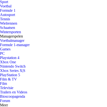
Sport
Voetbal
Formule 1
Autosport
Tennis
Wielrennen
Schaatsen
Wintersporten
Managerspelen
Voetbalmanager
Formule 1-manager
Games
PC
Playstation 4
Xbox One
Nintendo Switch
Xbox Series X|S
PlayStation 5
Film & TV
Film
Televisie
Trailers en Videos
Bioscoopagenda
Forum
Meer