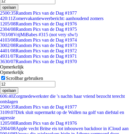
opslaan
25
00:35
Random Pics van de Dag #1977
4
20:11
Zomervakantieweerbericht: aanhoudend zomers
12
05/08
Random Pics van de Dag #1976
23
04/08
Random Pics van de Dag #1975
7
03/08
VrijMiBabes #315 (not very sfw!)
41
03/08
Random Pics van de Dag #1974
30
02/08
Random Pics van de Dag #1973
44
01/08
Random Pics van de Dag #1972
49
31/07
Random Pics van de Dag #1971
36
30/07
Random Pics van de Dag #1970
Opmerkelijk
Opmerkelijk
Scrollbar gebruiken
opslaan
6
06:40
Zorgmedewerkster die 's nachts haar vriend bezocht terecht
ontslagen
25
00:35
Random Pics van de Dag #1977
31
09:07
Dirk sluit supermarkt op de Wallen na golf van diefstal en
agressie
12
05/08
Random Pics van de Dag #1976
20
04/08
Apple vecht Britse eis tot inbouwen backdoor in iCloud aan
59
04/08
Vrouw die asielzoekers hielp in Athene vermoord door