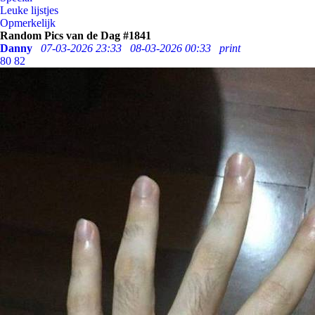
Leuke lijstjes
Opmerkelijk
Random Pics van de Dag #1841
Danny
07-03-2026 23:33
08-03-2026 00:33
print
80
82