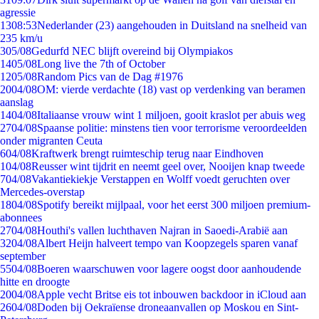
agressie
13
08:53
Nederlander (23) aangehouden in Duitsland na snelheid van
235 km/u
3
05/08
Gedurfd NEC blijft overeind bij Olympiakos
14
05/08
Long live the 7th of October
12
05/08
Random Pics van de Dag #1976
20
04/08
OM: vierde verdachte (18) vast op verdenking van beramen
aanslag
14
04/08
Italiaanse vrouw wint 1 miljoen, gooit kraslot per abuis weg
27
04/08
Spaanse politie: minstens tien voor terrorisme veroordeelden
onder migranten Ceuta
6
04/08
Kraftwerk brengt ruimteschip terug naar Eindhoven
1
04/08
Reusser wint tijdrit en neemt geel over, Nooijen knap tweede
7
04/08
Vakantiekiekje Verstappen en Wolff voedt geruchten over
Mercedes-overstap
18
04/08
Spotify bereikt mijlpaal, voor het eerst 300 miljoen premium-
abonnees
27
04/08
Houthi's vallen luchthaven Najran in Saoedi-Arabië aan
32
04/08
Albert Heijn halveert tempo van Koopzegels sparen vanaf
september
55
04/08
Boeren waarschuwen voor lagere oogst door aanhoudende
hitte en droogte
20
04/08
Apple vecht Britse eis tot inbouwen backdoor in iCloud aan
26
04/08
Doden bij Oekraïense droneaanvallen op Moskou en Sint-