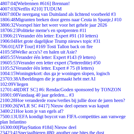
48
07:04
[Wielrennen #616] Brennan!
40
07:03
[Netflix #210] TUDUM
60
07:00
De neergang van Duitsland als lichtend voorbeeld #3
18
06:48
Migranten breken door grens naar Ceuta in Spanje,l #10
38
06:32
Voorspel hier het weer voor het gehele jaar 2026
187
06:23
Politieke meme's en spotprenten #11
139
06:21
Verander één letter: Expert #91 (10 letters)
19
06:04
Het grote dagelijkse Trump nieuws topic #31
7
06:01
[ATP Tour] #169 Tosti Tallon back on fire
41
05:58
Welke accu's? en halen uit Asie?
46
05:55
Verander één letter: Expert #143 (9 letters)
196
05:53
Verander een letter expert (7lettereditie) #50
11
05:52
Verander één letter. Expert # 75 (8 letters)
10
04:15
Woningtekort: dus ga je woningen slopen, logisch
237
03:38
Afbeeldingen die je gemaakt hebt met AI
1
02:09
Vliegen
127
01:48
[DRT SC] #6: RendacGoden sponsored by TONZON
169
01:08
Vandaag 40 jaar geleden... #3
21
00:28
Hoe veranderde rouw/verlies bij jullie door de jaren heen?
119
00:26
[WLR SC #417] Nieuw deel openen was kaputt
34
00:21
Hoe kom je van egels af?
75
00:13
UEFA kondigt boycot van FIFA-competities aan vanwege
plan Infantino
163
00:00
[PlayStation #184] Nieuw deel
234
23:41
Speciaalbieren #80: another one bites the dust