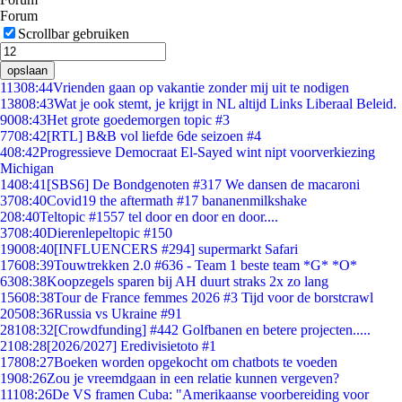
Forum
Scrollbar gebruiken
opslaan
113
08:44
Vrienden gaan op vakantie zonder mij uit te nodigen
138
08:43
Wat je ook stemt, je krijgt in NL altijd Links Liberaal Beleid.
90
08:43
Het grote goedemorgen topic #3
77
08:42
[RTL] B&B vol liefde 6de seizoen #4
4
08:42
Progressieve Democraat El-Sayed wint nipt voorverkiezing
Michigan
14
08:41
[SBS6] De Bondgenoten #317 We dansen de macaroni
37
08:40
Covid19 the aftermath #17 bananenmilkshake
2
08:40
Teltopic #1557 tel door en door en door....
37
08:40
Dierenlepeltopic #150
190
08:40
[INFLUENCERS #294] supermarkt Safari
176
08:39
Touwtrekken 2.0 #636 - Team 1 beste team *G* *O*
63
08:38
Koopzegels sparen bij AH duurt straks 2x zo lang
156
08:38
Tour de France femmes 2026 #3 Tijd voor de borstcrawl
205
08:36
Russia vs Ukraine #91
281
08:32
[Crowdfunding] #442 Golfbanen en betere projecten.....
21
08:28
[2026/2027] Eredivisietoto #1
178
08:27
Boeken worden opgekocht om chatbots te voeden
19
08:26
Zou je vreemdgaan in een relatie kunnen vergeven?
111
08:26
De VS framen Cuba: "Amerikaanse voorbereiding voor