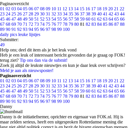
Paginaoverzicht
01
02
03
04
05
06
07
08
09
10
11
12
13
14
15
16
17
18
19
20
21
22
23
24
25
26
27
28
29
30
31
32
33
34
35
36
37
38
39
40
41
42
43
44
45
46
47
48
49
50
51
52
53
54
55
56
57
58
59
60
61
62
63
64
65
66
67
68
69
70
71
72
73
74
75
76
77
78
79
80
81
82
83
84
85
86
87
88
89
90
91
92
93
94
95
96
97
98
99
100
daily pics
leuke lijstjes
Submitter:
49
Help ons; deel dit item als je het leuk vond
Heb je een leuk of interessant bericht gevonden dat je graag op FOK!
terug ziet?
Tip ons dan via de submit!
Zoek jij altijd de leukste nieuwtjes en kun je daar leuk over schrijven?
Meld je aan als nieuwsposter!
Paginaoverzicht
01
02
03
04
05
06
07
08
09
10
11
12
13
14
15
16
17
18
19
20
21
22
23
24
25
26
27
28
29
30
31
32
33
34
35
36
37
38
39
40
41
42
43
44
45
46
47
48
49
50
51
52
53
54
55
56
57
58
59
60
61
62
63
64
65
66
67
68
69
70
71
72
73
74
75
76
77
78
79
80
81
82
83
84
85
86
87
88
89
90
91
92
93
94
95
96
97
98
99
100
Danny
Danny is de initiatiefnemer, oprichter en eigenaar van FOK.nl. Hij is
maar zelden serieus, heeft een uitgesproken Rotterdamse mening die
lang niet altijd politiek correct is en bezit de bizarre eigenschap mensen