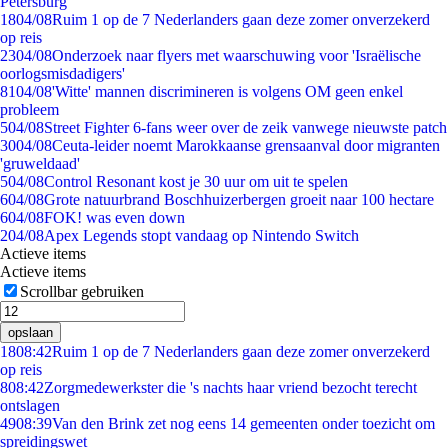
Petersburg
18
04/08
Ruim 1 op de 7 Nederlanders gaan deze zomer onverzekerd
op reis
23
04/08
Onderzoek naar flyers met waarschuwing voor 'Israëlische
oorlogsmisdadigers'
81
04/08
'Witte' mannen discrimineren is volgens OM geen enkel
probleem
5
04/08
Street Fighter 6-fans weer over de zeik vanwege nieuwste patch
30
04/08
Ceuta-leider noemt Marokkaanse grensaanval door migranten
'gruweldaad'
5
04/08
Control Resonant kost je 30 uur om uit te spelen
6
04/08
Grote natuurbrand Boschhuizerbergen groeit naar 100 hectare
6
04/08
FOK! was even down
2
04/08
Apex Legends stopt vandaag op Nintendo Switch
Actieve items
Actieve items
Scrollbar gebruiken
opslaan
18
08:42
Ruim 1 op de 7 Nederlanders gaan deze zomer onverzekerd
op reis
8
08:42
Zorgmedewerkster die 's nachts haar vriend bezocht terecht
ontslagen
49
08:39
Van den Brink zet nog eens 14 gemeenten onder toezicht om
spreidingswet