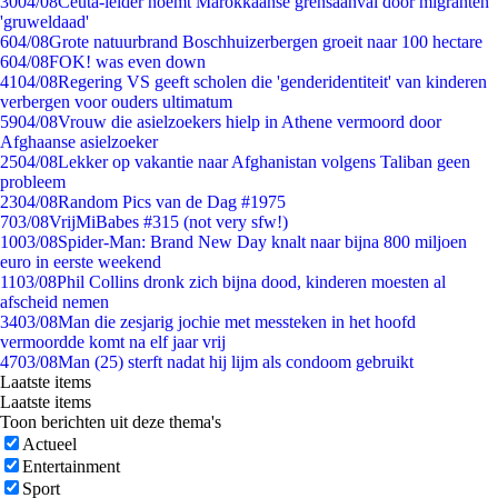
30
04/08
Ceuta-leider noemt Marokkaanse grensaanval door migranten
'gruweldaad'
6
04/08
Grote natuurbrand Boschhuizerbergen groeit naar 100 hectare
6
04/08
FOK! was even down
41
04/08
Regering VS geeft scholen die 'genderidentiteit' van kinderen
verbergen voor ouders ultimatum
59
04/08
Vrouw die asielzoekers hielp in Athene vermoord door
Afghaanse asielzoeker
25
04/08
Lekker op vakantie naar Afghanistan volgens Taliban geen
probleem
23
04/08
Random Pics van de Dag #1975
7
03/08
VrijMiBabes #315 (not very sfw!)
10
03/08
Spider-Man: Brand New Day knalt naar bijna 800 miljoen
euro in eerste weekend
11
03/08
Phil Collins dronk zich bijna dood, kinderen moesten al
afscheid nemen
34
03/08
Man die zesjarig jochie met messteken in het hoofd
vermoordde komt na elf jaar vrij
47
03/08
Man (25) sterft nadat hij lijm als condoom gebruikt
Laatste items
Laatste items
Toon berichten uit deze thema's
Actueel
Entertainment
Sport