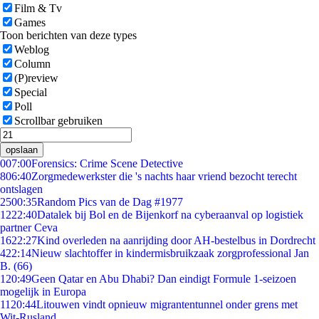
Film & Tv
Games
Toon berichten van deze types
Weblog
Column
(P)review
Special
Poll
Scrollbar gebruiken
opslaan
0
07:00
Forensics: Crime Scene Detective
8
06:40
Zorgmedewerkster die 's nachts haar vriend bezocht terecht
ontslagen
25
00:35
Random Pics van de Dag #1977
12
22:40
Datalek bij Bol en de Bijenkorf na cyberaanval op logistiek
partner Ceva
16
22:27
Kind overleden na aanrijding door AH-bestelbus in Dordrecht
4
22:14
Nieuw slachtoffer in kindermisbruikzaak zorgprofessional Jan
B. (66)
1
20:49
Geen Qatar en Abu Dhabi? Dan eindigt Formule 1-seizoen
mogelijk in Europa
11
20:44
Litouwen vindt opnieuw migrantentunnel onder grens met
Wit-Rusland