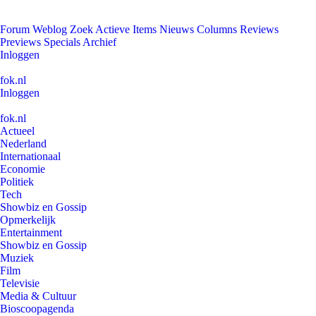
Forum
Weblog
Zoek
Actieve Items
Nieuws
Columns
Reviews
Previews
Specials
Archief
Inloggen
fok.nl
Inloggen
fok.nl
Actueel
Nederland
Internationaal
Economie
Politiek
Tech
Showbiz en Gossip
Opmerkelijk
Entertainment
Showbiz en Gossip
Muziek
Film
Televisie
Media & Cultuur
Bioscoopagenda