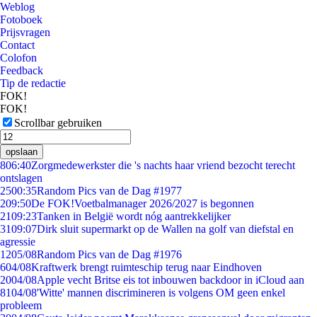
Weblog
Fotoboek
Prijsvragen
Contact
Colofon
Feedback
Tip de redactie
FOK!
FOK!
Scrollbar gebruiken
opslaan
8
06:40
Zorgmedewerkster die 's nachts haar vriend bezocht terecht
ontslagen
25
00:35
Random Pics van de Dag #1977
2
09:50
De FOK!Voetbalmanager 2026/2027 is begonnen
21
09:23
Tanken in België wordt nóg aantrekkelijker
31
09:07
Dirk sluit supermarkt op de Wallen na golf van diefstal en
agressie
12
05/08
Random Pics van de Dag #1976
6
04/08
Kraftwerk brengt ruimteschip terug naar Eindhoven
20
04/08
Apple vecht Britse eis tot inbouwen backdoor in iCloud aan
81
04/08
'Witte' mannen discrimineren is volgens OM geen enkel
probleem