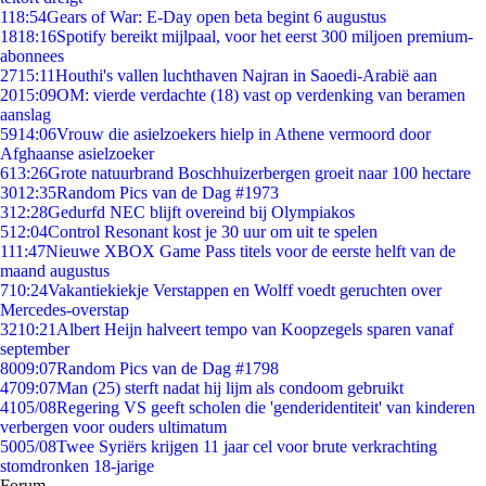
1
18:54
Gears of War: E-Day open beta begint 6 augustus
18
18:16
Spotify bereikt mijlpaal, voor het eerst 300 miljoen premium-
abonnees
27
15:11
Houthi's vallen luchthaven Najran in Saoedi-Arabië aan
20
15:09
OM: vierde verdachte (18) vast op verdenking van beramen
aanslag
59
14:06
Vrouw die asielzoekers hielp in Athene vermoord door
Afghaanse asielzoeker
6
13:26
Grote natuurbrand Boschhuizerbergen groeit naar 100 hectare
30
12:35
Random Pics van de Dag #1973
3
12:28
Gedurfd NEC blijft overeind bij Olympiakos
5
12:04
Control Resonant kost je 30 uur om uit te spelen
1
11:47
Nieuwe XBOX Game Pass titels voor de eerste helft van de
maand augustus
7
10:24
Vakantiekiekje Verstappen en Wolff voedt geruchten over
Mercedes-overstap
32
10:21
Albert Heijn halveert tempo van Koopzegels sparen vanaf
september
80
09:07
Random Pics van de Dag #1798
47
09:07
Man (25) sterft nadat hij lijm als condoom gebruikt
41
05/08
Regering VS geeft scholen die 'genderidentiteit' van kinderen
verbergen voor ouders ultimatum
50
05/08
Twee Syriërs krijgen 11 jaar cel voor brute verkrachting
stomdronken 18-jarige
Forum