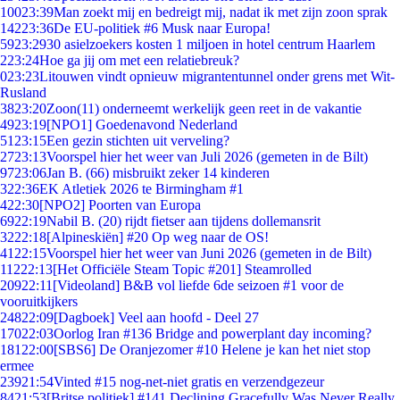
100
23:39
Man zoekt mij en bedreigt mij, nadat ik met zijn zoon sprak
142
23:36
De EU-politiek #6 Musk naar Europa!
59
23:29
30 asielzoekers kosten 1 miljoen in hotel centrum Haarlem
2
23:24
Hoe ga jij om met een relatiebreuk?
0
23:23
Litouwen vindt opnieuw migrantentunnel onder grens met Wit-
Rusland
38
23:20
Zoon(11) onderneemt werkelijk geen reet in de vakantie
49
23:19
[NPO1] Goedenavond Nederland
51
23:15
Een gezin stichten uit verveling?
27
23:13
Voorspel hier het weer van Juli 2026 (gemeten in de Bilt)
97
23:06
Jan B. (66) misbruikt zeker 14 kinderen
3
22:36
EK Atletiek 2026 te Birmingham #1
4
22:30
[NPO2] Poorten van Europa
69
22:19
Nabil B. (20) rijdt fietser aan tijdens dollemansrit
32
22:18
[Alpineskiën] #20 Op weg naar de OS!
41
22:15
Voorspel hier het weer van Juni 2026 (gemeten in de Bilt)
112
22:13
[Het Officiële Steam Topic #201] Steamrolled
209
22:11
[Videoland] B&B vol liefde 6de seizoen #1 voor de
vooruitkijkers
248
22:09
[Dagboek] Veel aan hoofd - Deel 27
170
22:03
Oorlog Iran #136 Bridge and powerplant day incoming?
181
22:00
[SBS6] De Oranjezomer #10 Helene je kan het niet stop
ermee
239
21:54
Vinted #15 nog-net-niet gratis en verzendgezeur
84
21:53
[Britse politiek] #141 Declining Gracefully Was Never Really