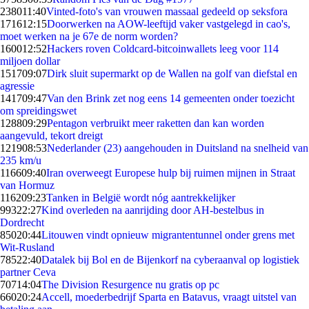
2380
11:40
Vinted-foto's van vrouwen massaal gedeeld op seksfora
1716
12:15
Doorwerken na AOW-leeftijd vaker vastgelegd in cao's,
moet werken na je 67e de norm worden?
1600
12:52
Hackers roven Coldcard-bitcoinwallets leeg voor 114
miljoen dollar
1517
09:07
Dirk sluit supermarkt op de Wallen na golf van diefstal en
agressie
1417
09:47
Van den Brink zet nog eens 14 gemeenten onder toezicht
om spreidingswet
1288
09:29
Pentagon verbruikt meer raketten dan kan worden
aangevuld, tekort dreigt
1219
08:53
Nederlander (23) aangehouden in Duitsland na snelheid van
235 km/u
1166
09:40
Iran overweegt Europese hulp bij ruimen mijnen in Straat
van Hormuz
1162
09:23
Tanken in België wordt nóg aantrekkelijker
993
22:27
Kind overleden na aanrijding door AH-bestelbus in
Dordrecht
850
20:44
Litouwen vindt opnieuw migrantentunnel onder grens met
Wit-Rusland
785
22:40
Datalek bij Bol en de Bijenkorf na cyberaanval op logistiek
partner Ceva
707
14:04
The Division Resurgence nu gratis op pc
660
20:24
Accell, moederbedrijf Sparta en Batavus, vraagt uitstel van