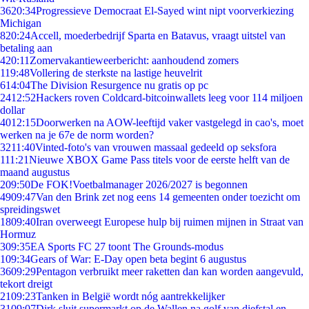
36
20:34
Progressieve Democraat El-Sayed wint nipt voorverkiezing
Michigan
8
20:24
Accell, moederbedrijf Sparta en Batavus, vraagt uitstel van
betaling aan
4
20:11
Zomervakantieweerbericht: aanhoudend zomers
1
19:48
Vollering de sterkste na lastige heuvelrit
6
14:04
The Division Resurgence nu gratis op pc
24
12:52
Hackers roven Coldcard-bitcoinwallets leeg voor 114 miljoen
dollar
40
12:15
Doorwerken na AOW-leeftijd vaker vastgelegd in cao's, moet
werken na je 67e de norm worden?
32
11:40
Vinted-foto's van vrouwen massaal gedeeld op seksfora
1
11:21
Nieuwe XBOX Game Pass titels voor de eerste helft van de
maand augustus
2
09:50
De FOK!Voetbalmanager 2026/2027 is begonnen
49
09:47
Van den Brink zet nog eens 14 gemeenten onder toezicht om
spreidingswet
18
09:40
Iran overweegt Europese hulp bij ruimen mijnen in Straat van
Hormuz
3
09:35
EA Sports FC 27 toont The Grounds-modus
1
09:34
Gears of War: E-Day open beta begint 6 augustus
36
09:29
Pentagon verbruikt meer raketten dan kan worden aangevuld,
tekort dreigt
21
09:23
Tanken in België wordt nóg aantrekkelijker
31
09:07
Dirk sluit supermarkt op de Wallen na golf van diefstal en