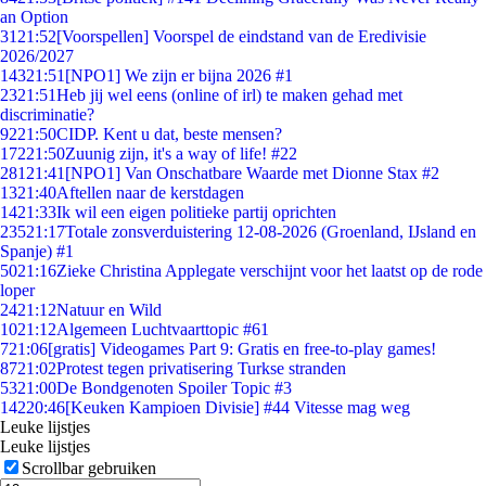
an Option
31
21:52
[Voorspellen] Voorspel de eindstand van de Eredivisie
2026/2027
143
21:51
[NPO1] We zijn er bijna 2026 #1
23
21:51
Heb jij wel eens (online of irl) te maken gehad met
discriminatie?
92
21:50
CIDP. Kent u dat, beste mensen?
172
21:50
Zuunig zijn, it's a way of life! #22
281
21:41
[NPO1] Van Onschatbare Waarde met Dionne Stax #2
13
21:40
Aftellen naar de kerstdagen
14
21:33
Ik wil een eigen politieke partij oprichten
235
21:17
Totale zonsverduistering 12-08-2026 (Groenland, IJsland en
Spanje) #1
50
21:16
Zieke Christina Applegate verschijnt voor het laatst op de rode
loper
24
21:12
Natuur en Wild
10
21:12
Algemeen Luchtvaarttopic #61
7
21:06
[gratis] Videogames Part 9: Gratis en free-to-play games!
87
21:02
Protest tegen privatisering Turkse stranden
53
21:00
De Bondgenoten Spoiler Topic #3
142
20:46
[Keuken Kampioen Divisie] #44 Vitesse mag weg
Leuke lijstjes
Leuke lijstjes
Scrollbar gebruiken