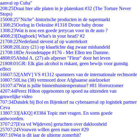
aanval op Cuba"
2
08:25
Draai hier alle platen in je platenkast #32 (The Torture Never
Stops)
150
08:25
"Niche"-historische producten in de supermarkt
13
08:25
Oorlog in Oekraïne #1318 Drone baby drone
13
08:23
Wat is nou een goede jerrycan voor in de auto ?
40
08:23
[Dagboek] What's in your head? #2
217
08:22
Nederland stevent af op watertekort
158
08:20
Lizzy (21) op klaarlichte dag zwaar mishandeld
217
08:18
De Avondetappe #176 - Met Ellen ten Damme.
48
08:05
Abdul A. (27) als afperser "Fleur" door het leven
218
08:01
GR: Elk glas alcohol is riskant, geen bewijs voor gunstig
effect
166
07:52
[AMV] VS #1312 spammers van de internationale rechtsorde
108
07:50
Lisa (38) vermoord door Afghaanse asielzoeker
161
07:47
Wat is jullie binnenhuistemperatuur? #81 Horrorzomer
42
07:44
Perez Hilton opgenomen op spoed na uitzenden van
gruwelijke video
7
07:34
Datalek bij Bol en Bijenkorf na cyberaanval op logistiek partner
Ceva
138
07:33
[AKQ] #3384 Topic met vragen. En soms goede
antwoorden.
37
07:27
[Eva vd Wijdeven] geruchten over dakloosheid
257
07:24
Vrouwen willen geen man meer #29
9
07:10
Wat is dit jaar de ultieme zomerhit?