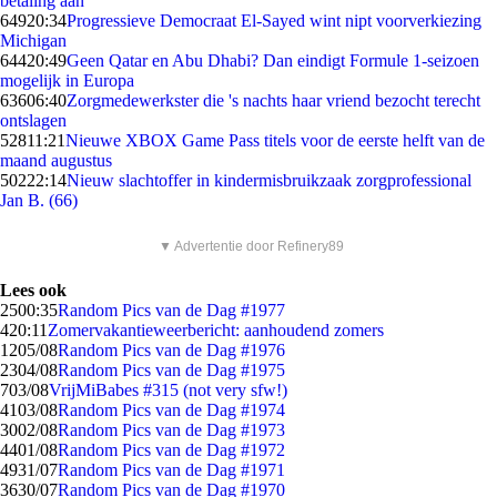
betaling aan
649
20:34
Progressieve Democraat El-Sayed wint nipt voorverkiezing
Michigan
644
20:49
Geen Qatar en Abu Dhabi? Dan eindigt Formule 1-seizoen
mogelijk in Europa
636
06:40
Zorgmedewerkster die 's nachts haar vriend bezocht terecht
ontslagen
528
11:21
Nieuwe XBOX Game Pass titels voor de eerste helft van de
maand augustus
502
22:14
Nieuw slachtoffer in kindermisbruikzaak zorgprofessional
Jan B. (66)
▼ Advertentie door Refinery89
Lees ook
25
00:35
Random Pics van de Dag #1977
4
20:11
Zomervakantieweerbericht: aanhoudend zomers
12
05/08
Random Pics van de Dag #1976
23
04/08
Random Pics van de Dag #1975
7
03/08
VrijMiBabes #315 (not very sfw!)
41
03/08
Random Pics van de Dag #1974
30
02/08
Random Pics van de Dag #1973
44
01/08
Random Pics van de Dag #1972
49
31/07
Random Pics van de Dag #1971
36
30/07
Random Pics van de Dag #1970