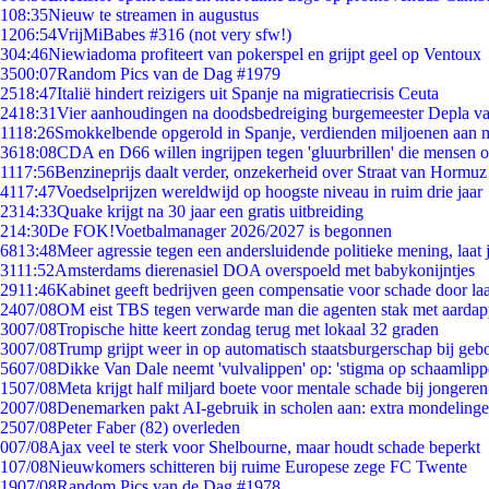
1
08:35
Nieuw te streamen in augustus
12
06:54
VrijMiBabes #316 (not very sfw!)
3
04:46
Niewiadoma profiteert van pokerspel en grijpt geel op Ventoux
35
00:07
Random Pics van de Dag #1979
25
18:47
Italië hindert reizigers uit Spanje na migratiecrisis Ceuta
24
18:31
Vier aanhoudingen na doodsbedreiging burgemeester Depla v
11
18:26
Smokkelbende opgerold in Spanje, verdienden miljoenen aan 
36
18:08
CDA en D66 willen ingrijpen tegen 'gluurbrillen' die mensen 
11
17:56
Benzineprijs daalt verder, onzekerheid over Straat van Hormuz b
41
17:47
Voedselprijzen wereldwijd op hoogste niveau in ruim drie jaar
23
14:33
Quake krijgt na 30 jaar een gratis uitbreiding
2
14:30
De FOK!Voetbalmanager 2026/2027 is begonnen
68
13:48
Meer agressie tegen een andersluidende politieke mening, laat j
31
11:52
Amsterdams dierenasiel DOA overspoeld met babykonijntjes
29
11:46
Kabinet geeft bedrijven geen compensatie voor schade door la
24
07/08
OM eist TBS tegen verwarde man die agenten stak met aardap
30
07/08
Tropische hitte keert zondag terug met lokaal 32 graden
30
07/08
Trump grijpt weer in op automatisch staatsburgerschap bij geb
56
07/08
Dikke Van Dale neemt 'vulvalippen' op: 'stigma op schaamlip
15
07/08
Meta krijgt half miljard boete voor mentale schade bij jongeren
20
07/08
Denemarken pakt AI-gebruik in scholen aan: extra mondeling
25
07/08
Peter Faber (82) overleden
0
07/08
Ajax veel te sterk voor Shelbourne, maar houdt schade beperkt
1
07/08
Nieuwkomers schitteren bij ruime Europese zege FC Twente
19
07/08
Random Pics van de Dag #1978