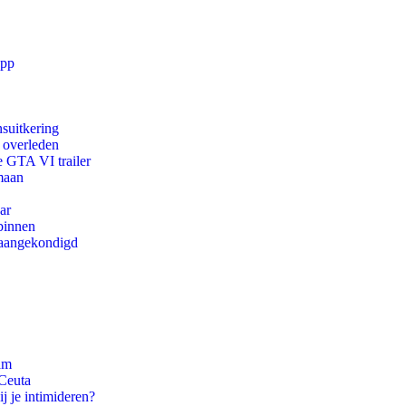
app
suitkering
d overleden
e GTA VI trailer
maan
ar
binnen
g aangekondigd
am
 Ceuta
j je intimideren?