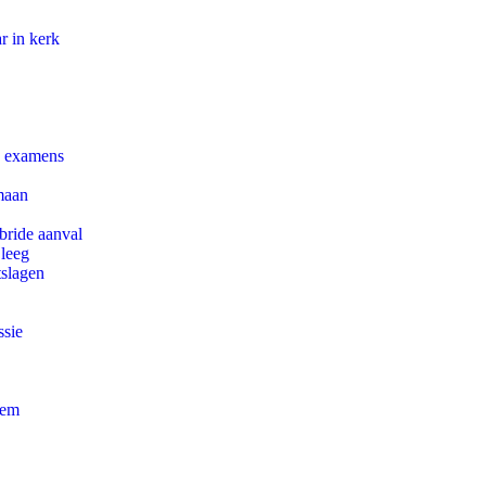
r in kerk
e examens
maan
bride aanval
 leeg
tslagen
ssie
eem