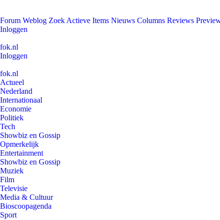
Forum
Weblog
Zoek
Actieve Items
Nieuws
Columns
Reviews
Previe
Inloggen
fok.nl
Inloggen
fok.nl
Actueel
Nederland
Internationaal
Economie
Politiek
Tech
Showbiz en Gossip
Opmerkelijk
Entertainment
Showbiz en Gossip
Muziek
Film
Televisie
Media & Cultuur
Bioscoopagenda
Sport