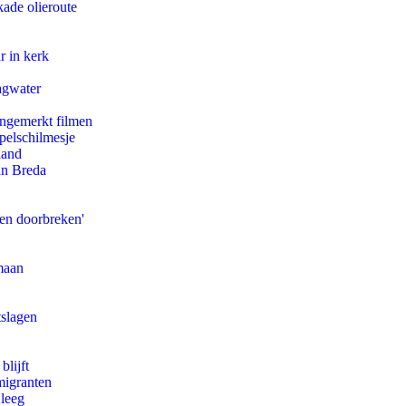
kade olieroute
r in kerk
agwater
ongemerkt filmen
pelschilmesje
land
an Breda
pen doorbreken'
maan
tslagen
blijft
migranten
 leeg