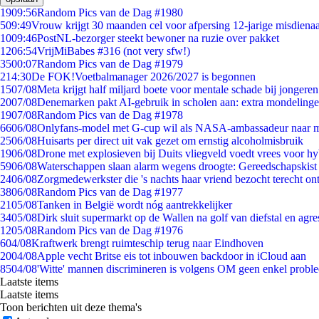
19
09:56
Random Pics van de Dag #1980
5
09:49
Vrouw krijgt 30 maanden cel voor afpersing 12-jarige misdienaa
10
09:46
PostNL-bezorger steekt bewoner na ruzie over pakket
12
06:54
VrijMiBabes #316 (not very sfw!)
35
00:07
Random Pics van de Dag #1979
2
14:30
De FOK!Voetbalmanager 2026/2027 is begonnen
15
07/08
Meta krijgt half miljard boete voor mentale schade bij jongeren
20
07/08
Denemarken pakt AI-gebruik in scholen aan: extra mondeling
19
07/08
Random Pics van de Dag #1978
66
06/08
Onlyfans-model met G-cup wil als NASA-ambassadeur naar 
25
06/08
Huisarts per direct uit vak gezet om ernstig alcoholmisbruik
19
06/08
Drone met explosieven bij Duits vliegveld voedt vrees voor hy
59
06/08
Waterschappen slaan alarm wegens droogte: Gereedschapskist
24
06/08
Zorgmedewerkster die 's nachts haar vriend bezocht terecht on
38
06/08
Random Pics van de Dag #1977
21
05/08
Tanken in België wordt nóg aantrekkelijker
34
05/08
Dirk sluit supermarkt op de Wallen na golf van diefstal en agre
12
05/08
Random Pics van de Dag #1976
6
04/08
Kraftwerk brengt ruimteschip terug naar Eindhoven
20
04/08
Apple vecht Britse eis tot inbouwen backdoor in iCloud aan
85
04/08
'Witte' mannen discrimineren is volgens OM geen enkel probl
Laatste items
Laatste items
Toon berichten uit deze thema's