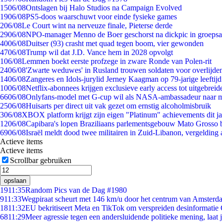
15
06/08
Ontslagen bij Halo Studios na Campaign Evolved
19
06/08
PS5-doos waarschuwt voor einde fysieke games
2
06/08
Le Court wint na nerveuze finale, Pieterse derde
29
06/08
NPO-manager Menno de Boer geschorst na dickpic in groeps
40
06/08
Duitser (93) crasht met quad tegen boom, vier gewonden
47
06/08
Trump wil dat J.D. Vance hem in 2028 opvolgt
1
06/08
Lemmen boekt eerste profzege in zware Ronde van Polen-rit
24
06/08
'Zwarte weduwes' in Rusland trouwen soldaten voor overlijden
14
06/08
Zangeres en Idols-jurylid Jerney Kaagman op 79-jarige leeftij
10
06/08
Netflix-abonnees krijgen exclusieve early access tot uitgebreid
66
06/08
Onlyfans-model met G-cup wil als NASA-ambassadeur naar 
25
06/08
Huisarts per direct uit vak gezet om ernstig alcoholmisbruik
3
06/08
XBOX platform krijgt zijn eigen "Platinum" achievements dit ja
12
06/08
Capibara's lopen Braziliaans parlementsgebouw Mato Grosso 
69
06/08
Israël meldt dood twee militairen in Zuid-Libanon, vergeldin
Actieve items
Actieve items
Scrollbar gebruiken
opslaan
19
11:35
Random Pics van de Dag #1980
9
11:33
Wegpiraat scheurt met 146 km/u door het centrum van Amsterd
18
11:32
EU bekritiseert Meta en TikTok om verspreiden desinformatie
68
11:29
Meer agressie tegen een andersluidende politieke mening, laat ji