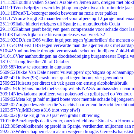
14
11:20
Houthi's vallen Saoedi-Arabië en Jemen aan, dreigen met blok
41
11:19
Voedselprijzen wereldwijd op hoogste niveau in ruim drie jaar
10
11:18
PostNL-bezorger steekt bewoner na ruzie over pakket
5
11:17
Vrouw krijgt 30 maanden cel voor afpersing 12-jarige misdienaa
25
11:09
Italië hindert reizigers uit Spanje na migratiecrisis Ceuta
29
11:05
Kabinet geeft bedrijven geen compensatie voor schade door la
6
11:03
Trailers kijken: de bioscoopreleases van week 32
36
11:02
CDA en D66 willen ingrijpen tegen 'gluurbrillen' die mensen 
24
10:54
OM eist TBS tegen verwarde man die agenten stak met aardap
5
10:42
Aanhoudende droogte veroorzaakt scheuren in dijken Zuid-Hol
24
10:18
Vier aanhoudingen na doodsbedreiging burgemeester Depla v
18
10:11
Long live the 7th of October
1
09:58
Nieuw te streamen in augustus
56
09:52
Dikke Van Dale neemt 'vulvalippen' op: 'stigma op schaamlip
40
09:42
Duitser (93) crasht met quad tegen boom, vier gewonden
25
09:22
Huisarts per direct uit vak gezet om ernstig alcoholmisbruik
66
09:19
Onlyfans-model met G-cup wil als NASA-ambassadeur naar 
3
09:14
Niewiadoma profiteert van pokerspel en grijpt geel op Ventoux
15
09:02
Meta krijgt half miljard boete voor mentale schade bij jongeren
24
09:02
Zorgmedewerkster die 's nachts haar vriend bezocht terecht on
12
03:57
VrijMiBabes #316 (not very sfw!)
23
03:02
Quake krijgt na 30 jaar een gratis uitbreiding
11
01:06
Benzineprijs daalt verder, onzekerheid over Straat van Hormuz 
11
23:30
Smokkelbende opgerold in Spanje, verdienden miljoenen aan 
59
22:53
Waterschappen slaan alarm wegens droogte: Gereedschapskist