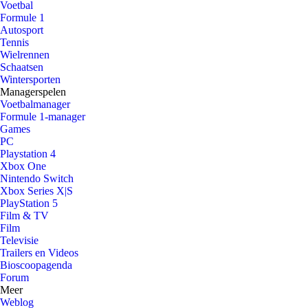
Voetbal
Formule 1
Autosport
Tennis
Wielrennen
Schaatsen
Wintersporten
Managerspelen
Voetbalmanager
Formule 1-manager
Games
PC
Playstation 4
Xbox One
Nintendo Switch
Xbox Series X|S
PlayStation 5
Film & TV
Film
Televisie
Trailers en Videos
Bioscoopagenda
Forum
Meer
Weblog