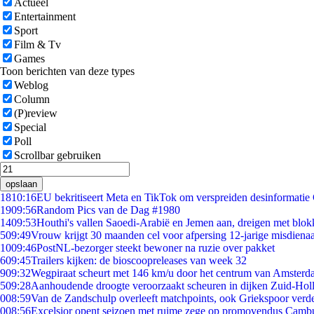
Actueel
Entertainment
Sport
Film & Tv
Games
Toon berichten van deze types
Weblog
Column
(P)review
Special
Poll
Scrollbar gebruiken
opslaan
18
10:16
EU bekritiseert Meta en TikTok om verspreiden desinformatie
19
09:56
Random Pics van de Dag #1980
14
09:53
Houthi's vallen Saoedi-Arabië en Jemen aan, dreigen met blok
5
09:49
Vrouw krijgt 30 maanden cel voor afpersing 12-jarige misdienaa
10
09:46
PostNL-bezorger steekt bewoner na ruzie over pakket
6
09:45
Trailers kijken: de bioscoopreleases van week 32
9
09:32
Wegpiraat scheurt met 146 km/u door het centrum van Amster
5
09:28
Aanhoudende droogte veroorzaakt scheuren in dijken Zuid-Hol
0
08:59
Van de Zandschulp overleeft matchpoints, ook Griekspoor verde
0
08:56
Excelsior opent seizoen met ruime zege op promovendus Camb