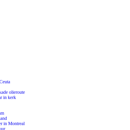
 Ceuta
kade olieroute
r in kerk
dam
land
r in Montreal
uur