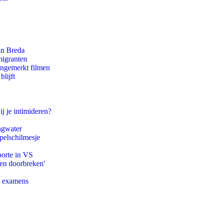
an Breda
migranten
ongemerkt filmen
lijft
ij je intimideren?
agwater
pelschilmesje
oorte in VS
pen doorbreken'
e examens