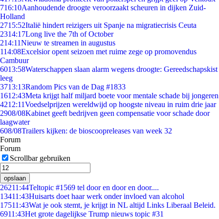
7
16:10
Aanhoudende droogte veroorzaakt scheuren in dijken Zuid-
Holland
27
15:52
Italië hindert reizigers uit Spanje na migratiecrisis Ceuta
23
14:17
Long live the 7th of October
2
14:11
Nieuw te streamen in augustus
1
14:08
Excelsior opent seizoen met ruime zege op promovendus
Cambuur
60
13:58
Waterschappen slaan alarm wegens droogte: Gereedschapskist
leeg
37
13:13
Random Pics van de Dag #1833
16
12:43
Meta krijgt half miljard boete voor mentale schade bij jongeren
42
12:11
Voedselprijzen wereldwijd op hoogste niveau in ruim drie jaar
29
08/08
Kabinet geeft bedrijven geen compensatie voor schade door
laagwater
6
08/08
Trailers kijken: de bioscoopreleases van week 32
Forum
Forum
Scrollbar gebruiken
opslaan
262
11:44
Teltopic #1569 tel door en door en door....
134
11:43
Huisarts doet haar werk onder invloed van alcohol
175
11:43
Wat je ook stemt, je krijgt in NL altijd Links Liberaal Beleid.
69
11:43
Het grote dagelijkse Trump nieuws topic #31