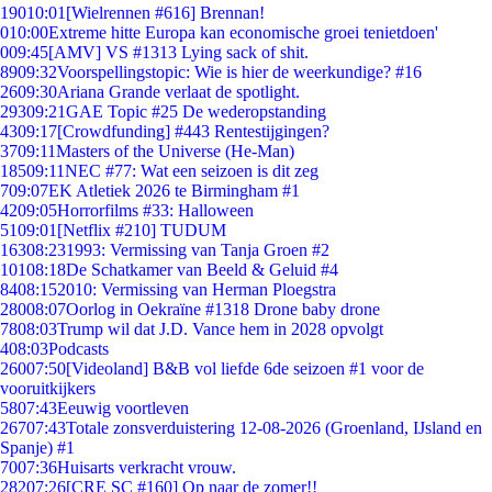
190
10:01
[Wielrennen #616] Brennan!
0
10:00
Extreme hitte Europa kan economische groei tenietdoen'
0
09:45
[AMV] VS #1313 Lying sack of shit.
89
09:32
Voorspellingstopic: Wie is hier de weerkundige? #16
26
09:30
Ariana Grande verlaat de spotlight.
293
09:21
GAE Topic #25 De wederopstanding
43
09:17
[Crowdfunding] #443 Rentestijgingen?
37
09:11
Masters of the Universe (He-Man)
185
09:11
NEC #77: Wat een seizoen is dit zeg
7
09:07
EK Atletiek 2026 te Birmingham #1
42
09:05
Horrorfilms #33: Halloween
51
09:01
[Netflix #210] TUDUM
163
08:23
1993: Vermissing van Tanja Groen #2
101
08:18
De Schatkamer van Beeld & Geluid #4
84
08:15
2010: Vermissing van Herman Ploegstra
280
08:07
Oorlog in Oekraïne #1318 Drone baby drone
78
08:03
Trump wil dat J.D. Vance hem in 2028 opvolgt
4
08:03
Podcasts
260
07:50
[Videoland] B&B vol liefde 6de seizoen #1 voor de
vooruitkijkers
58
07:43
Eeuwig voortleven
267
07:43
Totale zonsverduistering 12-08-2026 (Groenland, IJsland en
Spanje) #1
70
07:36
Huisarts verkracht vrouw.
282
07:26
[CRE SC #160] Op naar de zomer!!