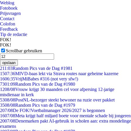
Weblog
Fotoboek
Prijsvragen
Contact
Colofon
Feedback
Tip de redactie
FOK!
FOK!
Scrollbar gebruiken
opslaan
2
11:03
Random Pics van de Dag #1981
15
07:36
MIVD-baas lekt via Strava routes naar geheime kazerne
16
06:35
VrijMiBabes #316 (not very sfw!)
73
01:09
Random Pics van de Dag #1980
12
08/08
Vrouw krijgt 30 maanden cel voor afpersing 12-jarige
misdienaar in kerk
53
08/08
PostNL-bezorger steekt bewoner na ruzie over pakket
35
08/08
Random Pics van de Dag #1979
2
07/08
De FOK!Voetbalmanager 2026/2027 is begonnen
16
07/08
Meta krijgt half miljard boete voor mentale schade bij jongeren
20
07/08
Denemarken pakt AI-gebruik in scholen aan: extra mondelinge
examens