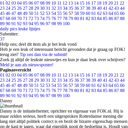
01
02
03
04
05
06
07
08
09
10
11
12
13
14
15
16
17
18
19
20
21
22
23
24
25
26
27
28
29
30
31
32
33
34
35
36
37
38
39
40
41
42
43
44
45
46
47
48
49
50
51
52
53
54
55
56
57
58
59
60
61
62
63
64
65
66
67
68
69
70
71
72
73
74
75
76
77
78
79
80
81
82
83
84
85
86
87
88
89
90
91
92
93
94
95
96
97
98
99
100
daily pics
leuke lijstjes
Submitter:
37
Help ons; deel dit item als je het leuk vond
Heb je een leuk of interessant bericht gevonden dat je graag op FOK!
terug ziet?
Tip ons dan via de submit!
Zoek jij altijd de leukste nieuwtjes en kun je daar leuk over schrijven?
Meld je aan als nieuwsposter!
Paginaoverzicht
01
02
03
04
05
06
07
08
09
10
11
12
13
14
15
16
17
18
19
20
21
22
23
24
25
26
27
28
29
30
31
32
33
34
35
36
37
38
39
40
41
42
43
44
45
46
47
48
49
50
51
52
53
54
55
56
57
58
59
60
61
62
63
64
65
66
67
68
69
70
71
72
73
74
75
76
77
78
79
80
81
82
83
84
85
86
87
88
89
90
91
92
93
94
95
96
97
98
99
100
Danny
Danny is de initiatiefnemer, oprichter en eigenaar van FOK.nl. Hij is
maar zelden serieus, heeft een uitgesproken Rotterdamse mening die
lang niet altijd politiek correct is en bezit de bizarre eigenschap mensen
op de kast te jagen, waar dat eigenlijk nooit de bedoeling is. Houdt van