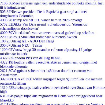
71
06:36
Meer agressie tegen een andersluidende politieke mening, laat
jij je intimideren?
5
05:32
Nieuwe president De la Espriella gaat strijd aan met
drugskartels Colombia
49
05:28
Trump wil dat J.D. Vance hem in 2028 opvolgt
57
02:32
Dikke Van Dale neemt 'vulvalippen' op: 'stigma op
schaamlippen doorbreken'
40
00:59
Vinted-foto's van vrouwen massaal gedeeld op seksfora
22
00:28
Jesus Simulator komt naar Nintendo Switch
1
00:25
Uitslag AZ - ADO Den Haag
3
00:07
Uitslag NEC - Telstar
12
00:05
Vrouw krijgt 30 maanden cel voor afpersing 12-jarige
misdienaar in kerk
43
22:22
Random Pics van de Dag #1448
43
22:19
Houthi's vallen Saoedi-Arabië en Jemen aan, dreigen met
blokkade olieroute
26
21:30
Wegpiraat scheurt met 146 km/u door het centrum van
Amsterdam
39
20:08
CDA en D66 willen ingrijpen tegen 'gluurbrillen' die mensen
ongemerkt filmen
13
19:52
Benzineprijs daalt verder, onzekerheid over Straat van Hormuz
blijft
63
19:04
Spanje: bijna alle migranten in Ceuta weer teruggekeerd naar
Marokko
4
17:13
Niewiadoma profiteert van pokerspel en grijpt geel op Ventoux