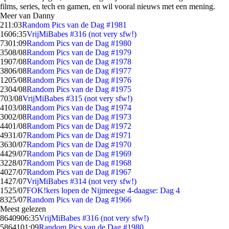
films, series, tech en gamen, en wil vooral nieuws met een mening.
Meer van Danny
2
11:03
Random Pics van de Dag #1981
16
06:35
VrijMiBabes #316 (not very sfw!)
73
01:09
Random Pics van de Dag #1980
35
08/08
Random Pics van de Dag #1979
19
07/08
Random Pics van de Dag #1978
38
06/08
Random Pics van de Dag #1977
12
05/08
Random Pics van de Dag #1976
23
04/08
Random Pics van de Dag #1975
7
03/08
VrijMiBabes #315 (not very sfw!)
41
03/08
Random Pics van de Dag #1974
30
02/08
Random Pics van de Dag #1973
44
01/08
Random Pics van de Dag #1972
49
31/07
Random Pics van de Dag #1971
36
30/07
Random Pics van de Dag #1970
44
29/07
Random Pics van de Dag #1969
32
28/07
Random Pics van de Dag #1968
40
27/07
Random Pics van de Dag #1967
14
27/07
VrijMiBabes #314 (not very sfw!)
15
25/07
FOK!kers lopen de Nijmeegse 4-daagse: Dag 4
83
25/07
Random Pics van de Dag #1966
Meest gelezen
86409
06:35
VrijMiBabes #316 (not very sfw!)
58641
01:09
Random Pics van de Dag #1980