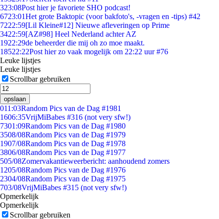
3
23:08
Post hier je favoriete SHO podcast!
67
23:01
Het grote Baktopic (voor bakfoto's, -vragen en -tips) #42
72
22:59
[Lil Kleine#12] Nieuwe afleveringen op Prime
34
22:59
[AZ#98] Heel Nederland achter AZ
19
22:29
de beheerder die mij oh zo moe maakt.
185
22:22
Post hier zo vaak mogelijk om 22:22 uur #76
Leuke lijstjes
Leuke lijstjes
Scrollbar gebruiken
opslaan
0
11:03
Random Pics van de Dag #1981
16
06:35
VrijMiBabes #316 (not very sfw!)
73
01:09
Random Pics van de Dag #1980
35
08/08
Random Pics van de Dag #1979
19
07/08
Random Pics van de Dag #1978
38
06/08
Random Pics van de Dag #1977
5
05/08
Zomervakantieweerbericht: aanhoudend zomers
12
05/08
Random Pics van de Dag #1976
23
04/08
Random Pics van de Dag #1975
7
03/08
VrijMiBabes #315 (not very sfw!)
Opmerkelijk
Opmerkelijk
Scrollbar gebruiken