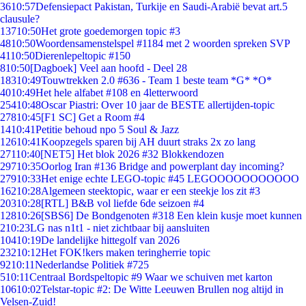
36
10:57
Defensiepact Pakistan, Turkije en Saudi-Arabië bevat art.5
clausule?
137
10:50
Het grote goedemorgen topic #3
48
10:50
Woordensamenstelspel #1184 met 2 woorden spreken SVP
41
10:50
Dierenlepeltopic #150
8
10:50
[Dagboek] Veel aan hoofd - Deel 28
183
10:49
Touwtrekken 2.0 #636 - Team 1 beste team *G* *O*
40
10:49
Het hele alfabet #108 en 4letterwoord
254
10:48
Oscar Piastri: Over 10 jaar de BESTE allertijden-topic
278
10:45
[F1 SC] Get a Room #4
14
10:41
Petitie behoud npo 5 Soul & Jazz
126
10:41
Koopzegels sparen bij AH duurt straks 2x zo lang
271
10:40
[NET5] Het blok 2026 #32 Blokkendozen
297
10:35
Oorlog Iran #136 Bridge and powerplant day incoming?
279
10:33
Het enige echte LEGO-topic #45 LEGOOOOOOOOOOO
162
10:28
Algemeen steektopic, waar er een steekje los zit #3
203
10:28
[RTL] B&B vol liefde 6de seizoen #4
128
10:26
[SBS6] De Bondgenoten #318 Een klein kusje moet kunnen
2
10:23
LG nas n1t1 - niet zichtbaar bij aansluiten
104
10:19
De landelijke hittegolf van 2026
232
10:12
Het FOK!kers maken teringherrie topic
92
10:11
Nederlandse Politiek #725
5
10:11
Centraal Bordspeltopic #9 Waar we schuiven met karton
106
10:02
Telstar-topic #2: De Witte Leeuwen Brullen nog altijd in
Velsen-Zuid!