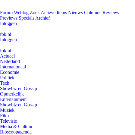
Forum
Weblog
Zoek
Actieve Items
Nieuws
Columns
Reviews
Previews
Specials
Archief
Inloggen
fok.nl
Inloggen
fok.nl
Actueel
Nederland
Internationaal
Economie
Politiek
Tech
Showbiz en Gossip
Opmerkelijk
Entertainment
Showbiz en Gossip
Muziek
Film
Televisie
Media & Cultuur
Bioscoopagenda