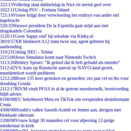
3
22:13
Vollering slaat dubbelslag in Nice en neemt geel over
10
22:11
Uitslag PSV - Fortuna Sittard
7
21:14
Vrouw krijgt door verwisseling het embryo van ander stel
ingebracht
5
20:35
Nieuwe president De la Espriella gaat strijd aan met
drugskartels Colombia
11
20:11
Geen 'happy end' bij seksdate via Kinky.nl
38
19:57
XR blokkeert A12 ruim twee uur, agent gebeten bij
aanhouding
3
19:21
Uitslag NEC - Telstar
22
15:00
Jesus Simulator komt naar Nintendo Switch
31
13:26
Britney Spears: "Ik geloof dat ik heb gefaald als moeder"
51
12:42
VS: kans op Russische aanval op NAVO-land groeit,
munitietekort wordt probleem
12
12:28
Broer 135 keer gestoken en gesneden: zes jaar cel en tbs voor
doodslag Gouda
21
12:17
RIVM vindt PFAS in al de geteste moedermelk, borstvoeding
blijft advies
61
08/08
EU bekritiseert Meta en TikTok om verspreiden desinformatie
Ceuta
43
08/08
Houthi's vallen Saoedi-Arabië en Jemen aan, dreigen met
blokkade olieroute
12
08/08
Vrouw krijgt 30 maanden cel voor afpersing 12-jarige
misdienaar in kerk
53
08/08
PostNL-bezorger steekt bewoner na ruzie over pakket