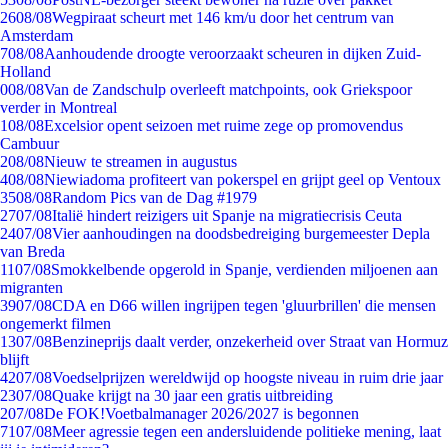
26
08/08
Wegpiraat scheurt met 146 km/u door het centrum van
Amsterdam
7
08/08
Aanhoudende droogte veroorzaakt scheuren in dijken Zuid-
Holland
0
08/08
Van de Zandschulp overleeft matchpoints, ook Griekspoor
verder in Montreal
1
08/08
Excelsior opent seizoen met ruime zege op promovendus
Cambuur
2
08/08
Nieuw te streamen in augustus
4
08/08
Niewiadoma profiteert van pokerspel en grijpt geel op Ventoux
35
08/08
Random Pics van de Dag #1979
27
07/08
Italië hindert reizigers uit Spanje na migratiecrisis Ceuta
24
07/08
Vier aanhoudingen na doodsbedreiging burgemeester Depla
van Breda
11
07/08
Smokkelbende opgerold in Spanje, verdienden miljoenen aan
migranten
39
07/08
CDA en D66 willen ingrijpen tegen 'gluurbrillen' die mensen
ongemerkt filmen
13
07/08
Benzineprijs daalt verder, onzekerheid over Straat van Hormuz
blijft
42
07/08
Voedselprijzen wereldwijd op hoogste niveau in ruim drie jaar
23
07/08
Quake krijgt na 30 jaar een gratis uitbreiding
2
07/08
De FOK!Voetbalmanager 2026/2027 is begonnen
71
07/08
Meer agressie tegen een andersluidende politieke mening, laat