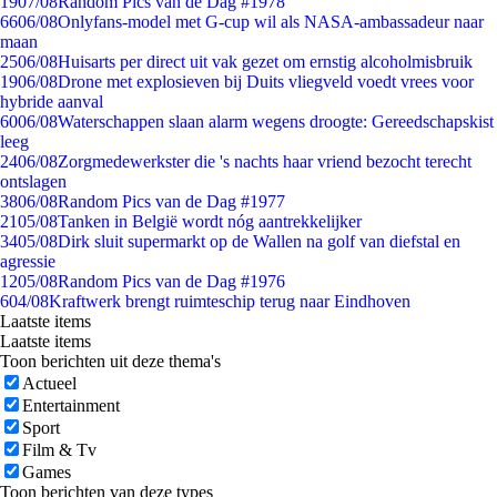
19
07/08
Random Pics van de Dag #1978
66
06/08
Onlyfans-model met G-cup wil als NASA-ambassadeur naar
maan
25
06/08
Huisarts per direct uit vak gezet om ernstig alcoholmisbruik
19
06/08
Drone met explosieven bij Duits vliegveld voedt vrees voor
hybride aanval
60
06/08
Waterschappen slaan alarm wegens droogte: Gereedschapskist
leeg
24
06/08
Zorgmedewerkster die 's nachts haar vriend bezocht terecht
ontslagen
38
06/08
Random Pics van de Dag #1977
21
05/08
Tanken in België wordt nóg aantrekkelijker
34
05/08
Dirk sluit supermarkt op de Wallen na golf van diefstal en
agressie
12
05/08
Random Pics van de Dag #1976
6
04/08
Kraftwerk brengt ruimteschip terug naar Eindhoven
Laatste items
Laatste items
Toon berichten uit deze thema's
Actueel
Entertainment
Sport
Film & Tv
Games
Toon berichten van deze types