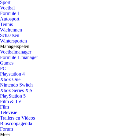
Sport
Voetbal
Formule 1
Autosport
Tennis
Wielrennen
Schaatsen
Wintersporten
Managerspelen
Voetbalmanager
Formule 1-manager
Games
PC
Playstation 4
Xbox One
Nintendo Switch
Xbox Series X|S
PlayStation 5
Film & TV
Film
Televisie
Trailers en Videos
Bioscoopagenda
Forum
Meer