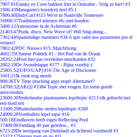
79
07:01
Franky en Coen bakken friet in Oekraïne - Volg ze hier! #3
19
06:43
Managarm's boerderij deel #5.1
78
06:40
[IndyCar] #115 We're in Nashville Tennessee
169
06:37
Traditioneel tekenen #6; met honden
34
06:12
Astronomie in de Achtertuin #6
214
03:47
Punk, disco, New Wave of? #60 Sing along...
73
02:44
Spaanstalige nummers #34 A que calor nos pasaremos por el
verano?
78
02:42
PDC Nieuws #15: Matchfixing
46
02:35
Chinese Politiek #1 - Het Pad van de Draak
282
02:24
Post hier pas overleden muzikanten #32
28
02:19
De Avondetappe #177 - Bijna voorbij :(
258
01:52
[UFO/UAP] #16 The Age of Disclosure
16
01:21
Ik rook nog steeds
9
00:36
TV Time (tracking app) stopt! Alternatief?
147
00:32
[AKQ] #3384 Topic met vragen. En soms goede
antwoorden.
236
00:30
Nederlandse plaatsnamen lepeltopic #213 elk gehucht met
een bord telt
133
00:29
Buitenlandse steden lepeltopic #268
249
00:28
Voetballers lepel topic #16
5
00:18
Eindhoven heeft eigen Reflecting Pool
174
00:06
Vandaag 40 jaar geleden... #3
67
23:29
De neergang van Duitsland als lichtend voorbeeld #3
153
23:17
Sterren toen en nu #11