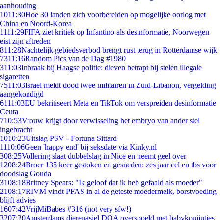
aanhouding
10
11:30
Hoe 30 landen zich voorbereiden op mogelijke oorlog met
China en Noord-Korea
11
11:29
FIFA ziet kritiek op Infantino als desinformatie, Noorwegen
eist zijn aftreden
8
11:28
Nachtelijk gebiedsverbod brengt rust terug in Rotterdamse wijk
73
11:16
Random Pics van de Dag #1980
3
11:03
Inbraak bij Haagse politie: dieven betrapt bij stelen illegale
sigaretten
75
11:03
Israël meldt dood twee militairen in Zuid-Libanon, vergelding
aangekondigd
61
11:03
EU bekritiseert Meta en TikTok om verspreiden desinformatie
Ceuta
7
10:53
Vrouw krijgt door verwisseling het embryo van ander stel
ingebracht
10
10:23
Uitslag PSV - Fortuna Sittard
11
10:06
Geen 'happy end' bij seksdate via Kinky.nl
3
08:25
Vollering slaat dubbelslag in Nice en neemt geel over
12
08:24
Broer 135 keer gestoken en gesneden: zes jaar cel en tbs voor
doodslag Gouda
31
08:18
Britney Spears: "Ik geloof dat ik heb gefaald als moeder"
21
08:17
RIVM vindt PFAS in al de geteste moedermelk, borstvoeding
blijft advies
16
07:42
VrijMiBabes #316 (not very sfw!)
32
07:20
Amsterdams dierenasiel DOA overspoeld met babykonijntjes