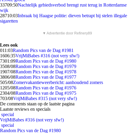
337
09:50
Nachtelijk gebiedsverbod brengt rust terug in Rotterdamse
wijk
287
10:03
Inbraak bij Haagse politie: dieven betrapt bij stelen illegale
sigaretten
▼ Advertentie door Refinery89
Lees ook
0
11:03
Random Pics van de Dag #1981
16
06:35
VrijMiBabes #316 (not very sfw!)
73
01:09
Random Pics van de Dag #1980
35
08/08
Random Pics van de Dag #1979
19
07/08
Random Pics van de Dag #1978
38
06/08
Random Pics van de Dag #1977
5
05/08
Zomervakantieweerbericht: aanhoudend zomers
12
05/08
Random Pics van de Dag #1976
23
04/08
Random Pics van de Dag #1975
7
03/08
VrijMiBabes #315 (not very sfw!)
De comments staan op de laatste pagina
Laatste reviews en specials
special
VrijMiBabes #316 (not very sfw!)
special
Random Pics van de Dag #1980