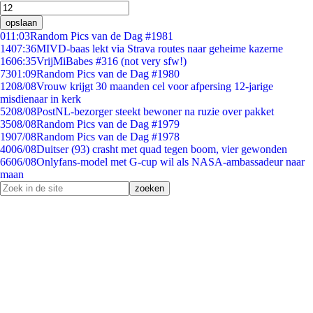
opslaan
0
11:03
Random Pics van de Dag #1981
14
07:36
MIVD-baas lekt via Strava routes naar geheime kazerne
16
06:35
VrijMiBabes #316 (not very sfw!)
73
01:09
Random Pics van de Dag #1980
12
08/08
Vrouw krijgt 30 maanden cel voor afpersing 12-jarige
misdienaar in kerk
52
08/08
PostNL-bezorger steekt bewoner na ruzie over pakket
35
08/08
Random Pics van de Dag #1979
19
07/08
Random Pics van de Dag #1978
40
06/08
Duitser (93) crasht met quad tegen boom, vier gewonden
66
06/08
Onlyfans-model met G-cup wil als NASA-ambassadeur naar
maan