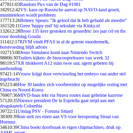
4778
11:03
Random Pics van de Dag #1981
1829
12:42
VS: kans op Russische aanval op NAVO-land groeit,
munitietekort wordt probleem
1777
13:26
Britney Spears: "Ik geloof dat ik heb gefaald als moeder"
1615
20:11
Geen 'happy end' bij seksdate via Kinky.nl
1326
12:28
Broer 135 keer gestoken en gesneden: zes jaar cel en tbs
voor doodslag Gouda
1114
12:17
RIVM vindt PFAS in al de geteste moedermelk,
borstvoeding blijft advies
1027
15:00
Jesus Simulator komt naar Nintendo Switch
988
06:30
Trailers kijken: de bioscoopreleases van week 32
981
19:57
XR blokkeert A12 ruim twee uur, agent gebeten bij
aanhouding
974
21:14
Vrouw krijgt door verwisseling het embryo van ander stel
ingebracht
952
23:46
Hoe 30 landen zich voorbereiden op mogelijke oorlog met
China en Noord-Korea
769
07:36
MIVD-baas lekt via Strava routes naar geheime kazerne
571
20:35
Nieuwe president De la Espriella gaat strijd aan met
drugskartels Colombia
397
22:11
Uitslag PSV - Fortuna Sittard
383
09:39
Iran stelt zes eisen aan VS voor heropening Straat van
Hormuz
346
10:39
China boekt doorbraak in eigen chipmachines, druk op
ASML groeit