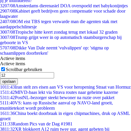
jij je intimideren?
32
07/08
Amsterdams dierenasiel DOA overspoeld met babykonijntjes
29
07/08
Kabinet geeft bedrijven geen compensatie voor schade door
laagwater
24
07/08
OM eist TBS tegen verwarde man die agenten stak met
aardappelschilmesje
30
07/08
Tropische hitte keert zondag terug met lokaal 32 graden
30
07/08
Trump grijpt weer in op automatisch staatsburgerschap bij
geboorte in VS
57
07/08
Dikke Van Dale neemt 'vulvalippen' op: 'stigma op
schaamlippen doorbreken'
Actieve items
Actieve items
Scrollbar gebruiken
opslaan
10
11:43
Iran stelt zes eisen aan VS voor heropening Straat van Hormuz
15
11:42
MIVD-baas lekt via Strava routes naar geheime kazerne
53
11:42
PostNL-bezorger steekt bewoner na ruzie over pakket
51
11:40
VS: kans op Russische aanval op NAVO-land groeit,
munitietekort wordt probleem
16
11:36
China boekt doorbraak in eigen chipmachines, druk op ASML
groeit
2
11:33
Random Pics van de Dag #1981
38
11:32
XR blokkeert A12 ruim twee uur, agent gebeten bij