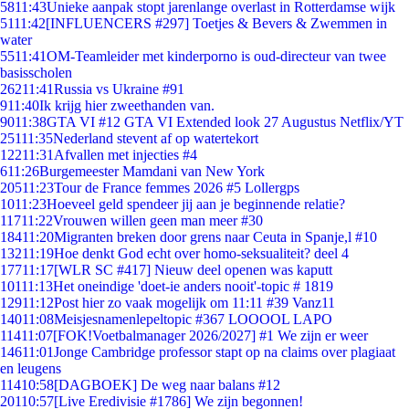
58
11:43
Unieke aanpak stopt jarenlange overlast in Rotterdamse wijk
51
11:42
[INFLUENCERS #297] Toetjes & Bevers & Zwemmen in
water
55
11:41
OM-Teamleider met kinderporno is oud-directeur van twee
basisscholen
262
11:41
Russia vs Ukraine #91
9
11:40
Ik krijg hier zweethanden van.
90
11:38
GTA VI #12 GTA VI Extended look 27 Augustus Netflix/YT
251
11:35
Nederland stevent af op watertekort
122
11:31
Afvallen met injecties #4
6
11:26
Burgemeester Mamdani van New York
205
11:23
Tour de France femmes 2026 #5 Lollergps
10
11:23
Hoeveel geld spendeer jij aan je beginnende relatie?
117
11:22
Vrouwen willen geen man meer #30
184
11:20
Migranten breken door grens naar Ceuta in Spanje,l #10
132
11:19
Hoe denkt God echt over homo-seksualiteit? deel 4
177
11:17
[WLR SC #417] Nieuw deel openen was kaputt
101
11:13
Het oneindige 'doet-ie anders nooit'-topic # 1819
129
11:12
Post hier zo vaak mogelijk om 11:11 #39 Vanz11
140
11:08
Meisjesnamenlepeltopic #367 LOOOOL LAPO
114
11:07
[FOK!Voetbalmanager 2026/2027] #1 We zijn er weer
146
11:01
Jonge Cambridge professor stapt op na claims over plagiaat
en leugens
114
10:58
[DAGBOEK] De weg naar balans #12
201
10:57
[Live Eredivisie #1786] We zijn begonnen!