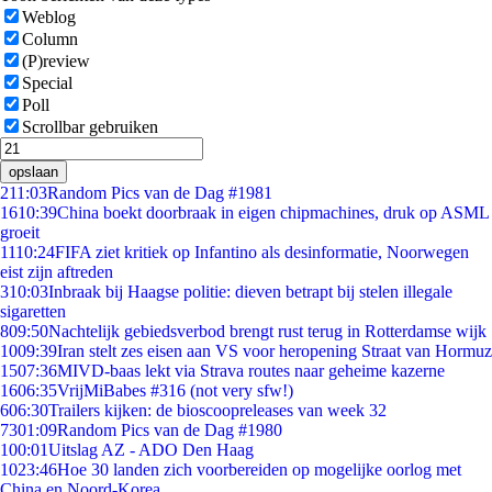
Weblog
Column
(P)review
Special
Poll
Scrollbar gebruiken
opslaan
2
11:03
Random Pics van de Dag #1981
16
10:39
China boekt doorbraak in eigen chipmachines, druk op ASML
groeit
11
10:24
FIFA ziet kritiek op Infantino als desinformatie, Noorwegen
eist zijn aftreden
3
10:03
Inbraak bij Haagse politie: dieven betrapt bij stelen illegale
sigaretten
8
09:50
Nachtelijk gebiedsverbod brengt rust terug in Rotterdamse wijk
10
09:39
Iran stelt zes eisen aan VS voor heropening Straat van Hormuz
15
07:36
MIVD-baas lekt via Strava routes naar geheime kazerne
16
06:35
VrijMiBabes #316 (not very sfw!)
6
06:30
Trailers kijken: de bioscoopreleases van week 32
73
01:09
Random Pics van de Dag #1980
1
00:01
Uitslag AZ - ADO Den Haag
10
23:46
Hoe 30 landen zich voorbereiden op mogelijke oorlog met
China en Noord-Korea