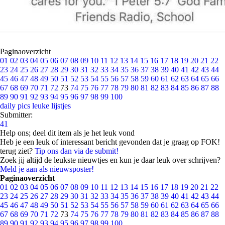
Paginaoverzicht
01
02
03
04
05
06
07
08
09
10
11
12
13
14
15
16
17
18
19
20
21
22
23
24
25
26
27
28
29
30
31
32
33
34
35
36
37
38
39
40
41
42
43
44
45
46
47
48
49
50
51
52
53
54
55
56
57
58
59
60
61
62
63
64
65
66
67
68
69
70
71
72
73
74
75
76
77
78
79
80
81
82
83
84
85
86
87
88
89
90
91
92
93
94
95
96
97
98
99
100
daily pics
leuke lijstjes
Submitter:
41
Help ons; deel dit item als je het leuk vond
Heb je een leuk of interessant bericht gevonden dat je graag op FOK!
terug ziet?
Tip ons dan via de submit!
Zoek jij altijd de leukste nieuwtjes en kun je daar leuk over schrijven?
Meld je aan als nieuwsposter!
Paginaoverzicht
01
02
03
04
05
06
07
08
09
10
11
12
13
14
15
16
17
18
19
20
21
22
23
24
25
26
27
28
29
30
31
32
33
34
35
36
37
38
39
40
41
42
43
44
45
46
47
48
49
50
51
52
53
54
55
56
57
58
59
60
61
62
63
64
65
66
67
68
69
70
71
72
73
74
75
76
77
78
79
80
81
82
83
84
85
86
87
88
89
90
91
92
93
94
95
96
97
98
99
100