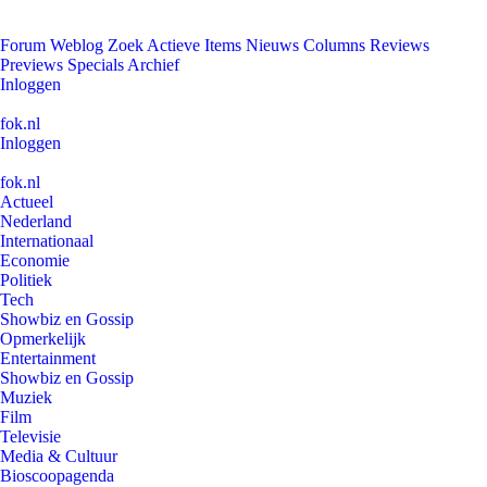
Forum
Weblog
Zoek
Actieve Items
Nieuws
Columns
Reviews
Previews
Specials
Archief
Inloggen
fok.nl
Inloggen
fok.nl
Actueel
Nederland
Internationaal
Economie
Politiek
Tech
Showbiz en Gossip
Opmerkelijk
Entertainment
Showbiz en Gossip
Muziek
Film
Televisie
Media & Cultuur
Bioscoopagenda