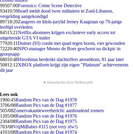
Grosso binnen
995
07:00
Forensics: Crime Scene Detective
934
10:59
Israël meldt dood twee militairen in Zuid-Libanon,
vergelding aangekondigd
897
18:20
Zangeres en Idols-jurylid Jerney Kaagman op 79-jarige
leeftijd overleden
845
15:21
Netflix-abonnees krijgen exclusieve early access tot
uitgebreide GTA VI trailer
779
20:11
Duitser (93) crasht met quad tegen boom, vier gewonden
722
20:40
NPO-manager Menno de Boer geschorst na dickpic in
groepsapp
680
10:48
Hiroshima herdenkt slachtoffers atoombom, 81 jaar later
508
12:12
XBOX platform krijgt zijn eigen "Platinum" achievements
dit jaar
▼ Advertentie door Refinery89
Lees ook
19
00:45
Random Pics van de Dag #1978
37
06/08
Random Pics van de Dag #1977
5
05/08
Zomervakantieweerbericht: aanhoudend zomers
12
05/08
Random Pics van de Dag #1976
23
04/08
Random Pics van de Dag #1975
7
03/08
VrijMiBabes #315 (not very sfw!)
41
03/08
Random Pics van de Dag #1974