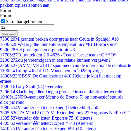
pakken topless zonnen aan
Forum
Forum
Scrollbar gebruiken
opslaan
75
06:29
Migranten breken door grens naar Ceuta in Spanje,l #10
164
06:28
Wat is jullie binnenhuistemperatuur? #81 Horrorzomer
95
06:28
Het grote goedemorgen topic #3
177
06:27
Touwtrekken 2.0 #636 - Team 1 beste team *G* *O*
32
06:27
Zou je vreemdgaan in een relatie kunnen vergeven?
226
06:27
[AMV] VS #1312 spammers van de internationale rechtsorde
11
06:24
Trump wil dat J.D. Vance hem in 2028 opvolgt
189
06:23
[SBS6] De Oranjezomer #10 Helene je kan het niet stop
ermee
10
06:16
Tony Scott (54) overleden
22
06:14
Klacht ingediend tegen grootste insectenfabriek ter wereld
104
06:12
NPO-manager Menno de Boer (47) op non-actief stuurde
dick-pic rond
198
05:54
Verander een letter expert (7lettereditie) #50
38
05:53
GTA VI #12 GTA VI Extended look 27 Augustus Netflix/YT
13
05:53
Verander één letter. Expert # 75 (8 letters)
48
05:52
Verander één letter: Expert #143 (9 letters)
141
05:51
Verander één letter: Expert #91 (10 letters)