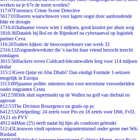
werken na je 67e de norm worden?
1
17:07
Forensics: Crime Scene Detective
56
17:01
Boeren waarschuwen voor lagere oogst door aanhoudende
hitte en droogte
17
16:41
Italiaanse vrouw wint 1 miljoen, gooit kraslot per abuis weg
18
16:36
Datalek bij Bol en de Bijenkorf na cyberaanval op logistiek
partner Ceva
1
16:26
Trailers kijken: de bioscoopreleases van week 32
23
16:12
Zorgmedewerkster die 's nachts haar vriend bezocht terecht
ontslagen
36
15:56
Hackers roven Coldcard-bitcoinwallets leeg voor 114 miljoen
dollar
3
15:13
Geen Qatar en Abu Dhabi? Dan eindigt Formule 1-seizoen
mogelijk in Europa
31
13:00
Spaanse politie: minstens tien voor terrorisme veroordeelden
onder migranten Ceuta
34
12:59
Dirk sluit supermarkt op de Wallen na golf van diefstal en
agressie
8
12:53
The Division Resurgence nu gratis op pc
64
12:53
Zetelpeiling: 24 zetels voor Pro en 18 zetels voor D66, FvD,
JA21 en PVV
49
12:44
Man (25) sterft nadat hij lijm als condoom gebruikt
5
12:43
Litouwen vindt opnieuw migrantentunnel onder grens met Wit-
Rusland
90
09:59
'Belgische' jongeren terroriseren Galderse Meren, maar Boa's