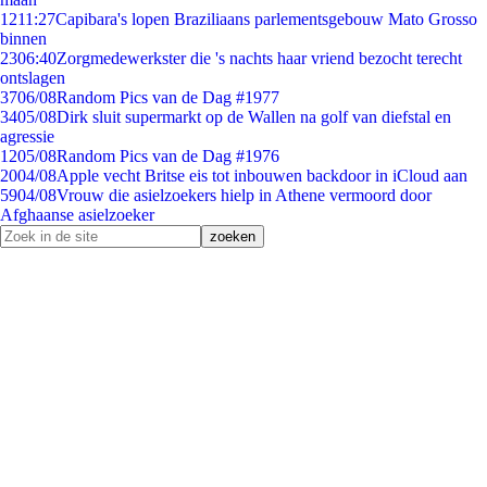
12
11:27
Capibara's lopen Braziliaans parlementsgebouw Mato Grosso
binnen
23
06:40
Zorgmedewerkster die 's nachts haar vriend bezocht terecht
ontslagen
37
06/08
Random Pics van de Dag #1977
34
05/08
Dirk sluit supermarkt op de Wallen na golf van diefstal en
agressie
12
05/08
Random Pics van de Dag #1976
20
04/08
Apple vecht Britse eis tot inbouwen backdoor in iCloud aan
59
04/08
Vrouw die asielzoekers hielp in Athene vermoord door
Afghaanse asielzoeker