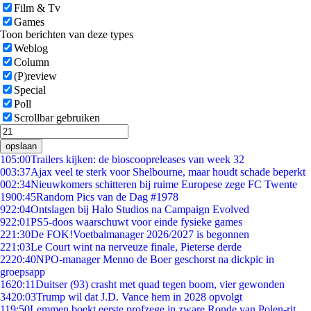
Film & Tv
Games
Toon berichten van deze types
Weblog
Column
(P)review
Special
Poll
Scrollbar gebruiken
opslaan
1
05:00
Trailers kijken: de bioscoopreleases van week 32
0
03:37
Ajax veel te sterk voor Shelbourne, maar houdt schade beperkt
0
02:34
Nieuwkomers schitteren bij ruime Europese zege FC Twente
19
00:45
Random Pics van de Dag #1978
9
22:04
Ontslagen bij Halo Studios na Campaign Evolved
9
22:01
PS5-doos waarschuwt voor einde fysieke games
2
21:30
De FOK!Voetbalmanager 2026/2027 is begonnen
2
21:03
Le Court wint na nerveuze finale, Pieterse derde
22
20:40
NPO-manager Menno de Boer geschorst na dickpic in
groepsapp
16
20:11
Duitser (93) crasht met quad tegen boom, vier gewonden
34
20:03
Trump wil dat J.D. Vance hem in 2028 opvolgt
1
19:50
Lemmen boekt eerste profzege in zware Ronde van Polen-rit