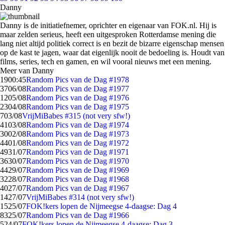
Danny
Danny is de initiatiefnemer, oprichter en eigenaar van FOK.nl. Hij is
maar zelden serieus, heeft een uitgesproken Rotterdamse mening die
lang niet altijd politiek correct is en bezit de bizarre eigenschap mensen
op de kast te jagen, waar dat eigenlijk nooit de bedoeling is. Houdt van
films, series, tech en gamen, en wil vooral nieuws met een mening.
Meer van Danny
19
00:45
Random Pics van de Dag #1978
37
06/08
Random Pics van de Dag #1977
12
05/08
Random Pics van de Dag #1976
23
04/08
Random Pics van de Dag #1975
7
03/08
VrijMiBabes #315 (not very sfw!)
41
03/08
Random Pics van de Dag #1974
30
02/08
Random Pics van de Dag #1973
44
01/08
Random Pics van de Dag #1972
49
31/07
Random Pics van de Dag #1971
36
30/07
Random Pics van de Dag #1970
44
29/07
Random Pics van de Dag #1969
32
28/07
Random Pics van de Dag #1968
40
27/07
Random Pics van de Dag #1967
14
27/07
VrijMiBabes #314 (not very sfw!)
15
25/07
FOK!kers lopen de Nijmeegse 4-daagse: Dag 4
83
25/07
Random Pics van de Dag #1966
5
24/07
FOK!kers lopen de Nijmeegse 4-daagse: Dag 3