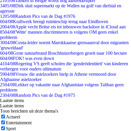
21
05/08
Tanken in België wordt nóg aantrekkelijker
34
05/08
Dirk sluit supermarkt op de Wallen na golf van diefstal en
agressie
12
05/08
Random Pics van de Dag #1976
6
04/08
Kraftwerk brengt ruimteschip terug naar Eindhoven
20
04/08
Apple vecht Britse eis tot inbouwen backdoor in iCloud aan
85
04/08
'Witte' mannen discrimineren is volgens OM geen enkel
probleem
30
04/08
Ceuta-leider noemt Marokkaanse grensaanval door migranten
'gruweldaad'
6
04/08
Grote natuurbrand Boschhuizerbergen groeit naar 100 hectare
6
04/08
FOK! was even down
41
04/08
Regering VS geeft scholen die 'genderidentiteit' van kinderen
verbergen voor ouders ultimatum
59
04/08
Vrouw die asielzoekers hielp in Athene vermoord door
Afghaanse asielzoeker
25
04/08
Lekker op vakantie naar Afghanistan volgens Taliban geen
probleem
23
04/08
Random Pics van de Dag #1975
Laatste items
Laatste items
Toon berichten uit deze thema's
Actueel
Entertainment
Sport