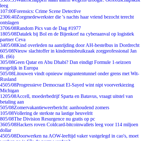
leeg
1
07:00
Forensics: Crime Scene Detective
23
06:40
Zorgmedewerkster die 's nachts haar vriend bezocht terecht
ontslagen
37
06/08
Random Pics van de Dag #1977
18
05/08
Datalek bij Bol en de Bijenkorf na cyberaanval op logistiek
partner Ceva
34
05/08
Kind overleden na aanrijding door AH-bestelbus in Dordrecht
6
05/08
Nieuw slachtoffer in kindermisbruikzaak zorgprofessional Jan
B. (66)
3
05/08
Geen Qatar en Abu Dhabi? Dan eindigt Formule 1-seizoen
mogelijk in Europa
5
05/08
Litouwen vindt opnieuw migrantentunnel onder grens met Wit-
Rusland
45
05/08
Progressieve Democraat El-Sayed wint nipt voorverkiezing
Michigan
12
05/08
Accell, moederbedrijf Sparta en Batavus, vraagt uitstel van
betaling aan
5
05/08
Zomervakantieweerbericht: aanhoudend zomers
1
05/08
Vollering de sterkste na lastige heuvelrit
8
05/08
The Division Resurgence nu gratis op pc
36
05/08
Hackers roven Coldcard-bitcoinwallets leeg voor 114 miljoen
dollar
45
05/08
Doorwerken na AOW-leeftijd vaker vastgelegd in cao's, moet