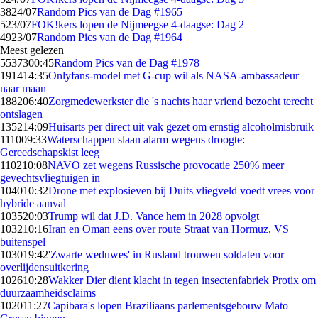
38
24/07
Random Pics van de Dag #1965
5
23/07
FOK!kers lopen de Nijmeegse 4-daagse: Dag 2
49
23/07
Random Pics van de Dag #1964
Meest gelezen
55373
00:45
Random Pics van de Dag #1978
1914
14:35
Onlyfans-model met G-cup wil als NASA-ambassadeur
naar maan
1882
06:40
Zorgmedewerkster die 's nachts haar vriend bezocht terecht
ontslagen
1352
14:09
Huisarts per direct uit vak gezet om ernstig alcoholmisbruik
1110
09:33
Waterschappen slaan alarm wegens droogte:
Gereedschapskist leeg
1102
10:08
NAVO zet wegens Russische provocatie 250% meer
gevechtsvliegtuigen in
1040
10:32
Drone met explosieven bij Duits vliegveld voedt vrees voor
hybride aanval
1035
20:03
Trump wil dat J.D. Vance hem in 2028 opvolgt
1032
10:16
Iran en Oman eens over route Straat van Hormuz, VS
buitenspel
1030
19:42
'Zwarte weduwes' in Rusland trouwen soldaten voor
overlijdensuitkering
1026
10:28
Wakker Dier dient klacht in tegen insectenfabriek Protix om
duurzaamheidsclaims
1020
11:27
Capibara's lopen Braziliaans parlementsgebouw Mato