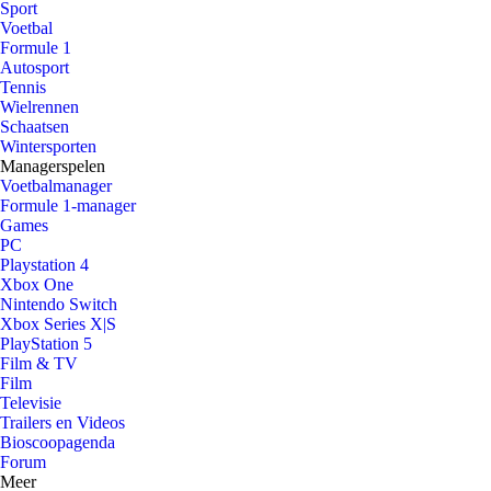
Sport
Voetbal
Formule 1
Autosport
Tennis
Wielrennen
Schaatsen
Wintersporten
Managerspelen
Voetbalmanager
Formule 1-manager
Games
PC
Playstation 4
Xbox One
Nintendo Switch
Xbox Series X|S
PlayStation 5
Film & TV
Film
Televisie
Trailers en Videos
Bioscoopagenda
Forum
Meer