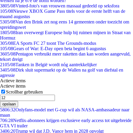
werken na je 67e de norm worden?
38
05/08
Vinted-foto's van vrouwen massaal gedeeld op seksfora
1
05/08
Nieuwe XBOX Game Pass titels voor de eerste helft van de
maand augustus
53
05/08
Van den Brink zet nog eens 14 gemeenten onder toezicht om
spreidingswet
18
05/08
Iran overweegt Europese hulp bij ruimen mijnen in Straat van
Hormuz
3
05/08
EA Sports FC 27 toont The Grounds-modus
1
05/08
Gears of War: E-Day open beta begint 6 augustus
36
05/08
Pentagon verbruikt meer raketten dan kan worden aangevuld,
tekort dreigt
21
05/08
Tanken in België wordt nóg aantrekkelijker
34
05/08
Dirk sluit supermarkt op de Wallen na golf van diefstal en
agressie
Actieve items
Actieve items
Scrollbar gebruiken
opslaan
58
06:32
Onlyfans-model met G-cup wil als NASA-ambassadeur naar
maan
7
06:28
Netflix-abonnees krijgen exclusieve early access tot uitgebreide
GTA VI trailer
34
06:20
Trump wil dat J.D. Vance hem in 2028 opvolgt