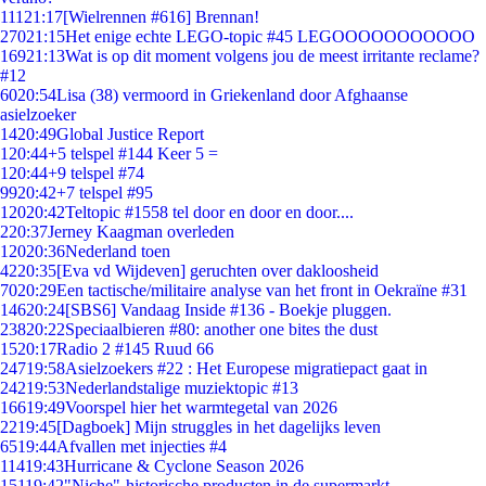
111
21:17
[Wielrennen #616] Brennan!
270
21:15
Het enige echte LEGO-topic #45 LEGOOOOOOOOOOO
169
21:13
Wat is op dit moment volgens jou de meest irritante reclame?
#12
60
20:54
Lisa (38) vermoord in Griekenland door Afghaanse
asielzoeker
14
20:49
Global Justice Report
1
20:44
+5 telspel #144 Keer 5 =
1
20:44
+9 telspel #74
99
20:42
+7 telspel #95
120
20:42
Teltopic #1558 tel door en door en door....
2
20:37
Jerney Kaagman overleden
120
20:36
Nederland toen
42
20:35
[Eva vd Wijdeven] geruchten over dakloosheid
70
20:29
Een tactische/militaire analyse van het front in Oekraïne #31
146
20:24
[SBS6] Vandaag Inside #136 - Boekje pluggen.
238
20:22
Speciaalbieren #80: another one bites the dust
15
20:17
Radio 2 #145 Ruud 66
247
19:58
Asielzoekers #22 : Het Europese migratiepact gaat in
242
19:53
Nederlandstalige muziektopic #13
166
19:49
Voorspel hier het warmtegetal van 2026
22
19:45
[Dagboek] Mijn struggles in het dagelijks leven
65
19:44
Afvallen met injecties #4
114
19:43
Hurricane & Cyclone Season 2026
151
19:42
"Niche"-historische producten in de supermarkt