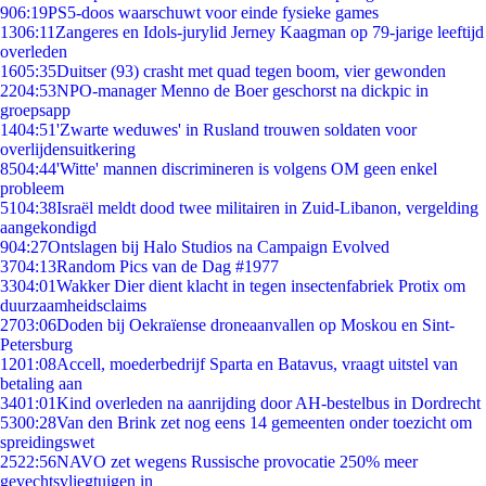
9
06:19
PS5-doos waarschuwt voor einde fysieke games
13
06:11
Zangeres en Idols-jurylid Jerney Kaagman op 79-jarige leeftijd
overleden
16
05:35
Duitser (93) crasht met quad tegen boom, vier gewonden
22
04:53
NPO-manager Menno de Boer geschorst na dickpic in
groepsapp
14
04:51
'Zwarte weduwes' in Rusland trouwen soldaten voor
overlijdensuitkering
85
04:44
'Witte' mannen discrimineren is volgens OM geen enkel
probleem
51
04:38
Israël meldt dood twee militairen in Zuid-Libanon, vergelding
aangekondigd
9
04:27
Ontslagen bij Halo Studios na Campaign Evolved
37
04:13
Random Pics van de Dag #1977
33
04:01
Wakker Dier dient klacht in tegen insectenfabriek Protix om
duurzaamheidsclaims
27
03:06
Doden bij Oekraïense droneaanvallen op Moskou en Sint-
Petersburg
12
01:08
Accell, moederbedrijf Sparta en Batavus, vraagt uitstel van
betaling aan
34
01:01
Kind overleden na aanrijding door AH-bestelbus in Dordrecht
53
00:28
Van den Brink zet nog eens 14 gemeenten onder toezicht om
spreidingswet
25
22:56
NAVO zet wegens Russische provocatie 250% meer
gevechtsvliegtuigen in