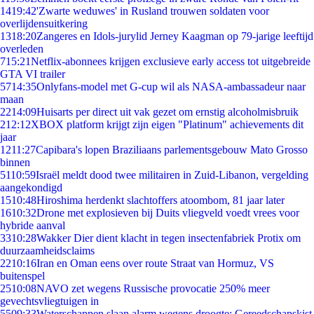
14
19:42
'Zwarte weduwes' in Rusland trouwen soldaten voor
overlijdensuitkering
13
18:20
Zangeres en Idols-jurylid Jerney Kaagman op 79-jarige leeftijd
overleden
7
15:21
Netflix-abonnees krijgen exclusieve early access tot uitgebreide
GTA VI trailer
57
14:35
Onlyfans-model met G-cup wil als NASA-ambassadeur naar
maan
22
14:09
Huisarts per direct uit vak gezet om ernstig alcoholmisbruik
2
12:12
XBOX platform krijgt zijn eigen "Platinum" achievements dit
jaar
12
11:27
Capibara's lopen Braziliaans parlementsgebouw Mato Grosso
binnen
51
10:59
Israël meldt dood twee militairen in Zuid-Libanon, vergelding
aangekondigd
15
10:48
Hiroshima herdenkt slachtoffers atoombom, 81 jaar later
16
10:32
Drone met explosieven bij Duits vliegveld voedt vrees voor
hybride aanval
33
10:28
Wakker Dier dient klacht in tegen insectenfabriek Protix om
duurzaamheidsclaims
22
10:16
Iran en Oman eens over route Straat van Hormuz, VS
buitenspel
25
10:08
NAVO zet wegens Russische provocatie 250% meer
gevechtsvliegtuigen in
55
09:33
Waterschappen slaan alarm wegens droogte: Gereedschapskist