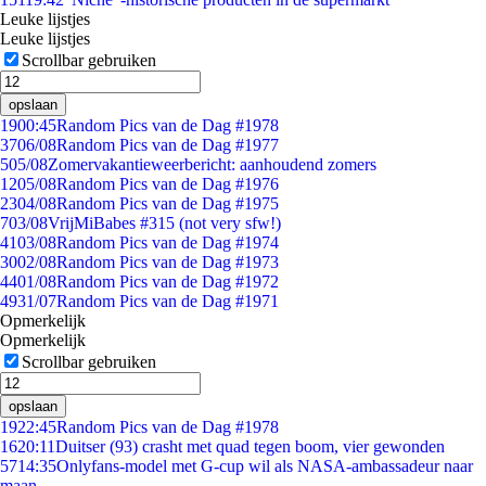
Leuke lijstjes
Leuke lijstjes
Scrollbar gebruiken
opslaan
19
00:45
Random Pics van de Dag #1978
37
06/08
Random Pics van de Dag #1977
5
05/08
Zomervakantieweerbericht: aanhoudend zomers
12
05/08
Random Pics van de Dag #1976
23
04/08
Random Pics van de Dag #1975
7
03/08
VrijMiBabes #315 (not very sfw!)
41
03/08
Random Pics van de Dag #1974
30
02/08
Random Pics van de Dag #1973
44
01/08
Random Pics van de Dag #1972
49
31/07
Random Pics van de Dag #1971
Opmerkelijk
Opmerkelijk
Scrollbar gebruiken
opslaan
19
22:45
Random Pics van de Dag #1978
16
20:11
Duitser (93) crasht met quad tegen boom, vier gewonden
57
14:35
Onlyfans-model met G-cup wil als NASA-ambassadeur naar
maan