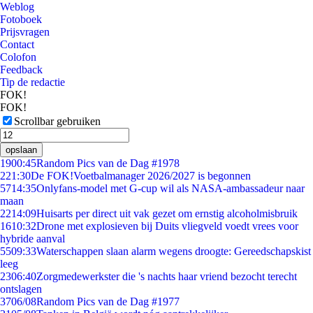
Weblog
Fotoboek
Prijsvragen
Contact
Colofon
Feedback
Tip de redactie
FOK!
FOK!
Scrollbar gebruiken
opslaan
19
00:45
Random Pics van de Dag #1978
2
21:30
De FOK!Voetbalmanager 2026/2027 is begonnen
57
14:35
Onlyfans-model met G-cup wil als NASA-ambassadeur naar
maan
22
14:09
Huisarts per direct uit vak gezet om ernstig alcoholmisbruik
16
10:32
Drone met explosieven bij Duits vliegveld voedt vrees voor
hybride aanval
55
09:33
Waterschappen slaan alarm wegens droogte: Gereedschapskist
leeg
23
06:40
Zorgmedewerkster die 's nachts haar vriend bezocht terecht
ontslagen
37
06/08
Random Pics van de Dag #1977