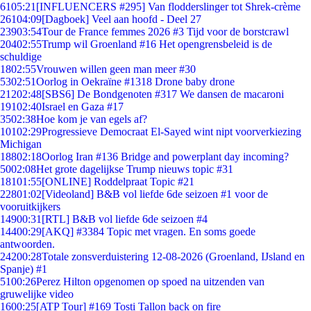
61
05:21
[INFLUENCERS #295] Van flodderslinger tot Shrek-crème
261
04:09
[Dagboek] Veel aan hoofd - Deel 27
239
03:54
Tour de France femmes 2026 #3 Tijd voor de borstcrawl
204
02:55
Trump wil Groenland #16 Het opengrensbeleid is de
schuldige
18
02:55
Vrouwen willen geen man meer #30
53
02:51
Oorlog in Oekraïne #1318 Drone baby drone
212
02:48
[SBS6] De Bondgenoten #317 We dansen de macaroni
191
02:40
Israel en Gaza #17
35
02:38
Hoe kom je van egels af?
101
02:29
Progressieve Democraat El-Sayed wint nipt voorverkiezing
Michigan
188
02:18
Oorlog Iran #136 Bridge and powerplant day incoming?
50
02:08
Het grote dagelijkse Trump nieuws topic #31
181
01:55
[ONLINE] Roddelpraat Topic #21
228
01:02
[Videoland] B&B vol liefde 6de seizoen #1 voor de
vooruitkijkers
149
00:31
[RTL] B&B vol liefde 6de seizoen #4
144
00:29
[AKQ] #3384 Topic met vragen. En soms goede
antwoorden.
242
00:28
Totale zonsverduistering 12-08-2026 (Groenland, IJsland en
Spanje) #1
51
00:26
Perez Hilton opgenomen op spoed na uitzenden van
gruwelijke video
16
00:25
[ATP Tour] #169 Tosti Tallon back on fire