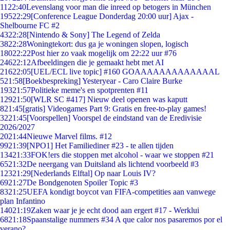
11
22:40
Levenslang voor man die inreed op betogers in München
195
22:29
[Conference League Donderdag 20:00 uur] Ajax -
Shelbourne FC #2
43
22:28
[Nintendo & Sony] The Legend of Zelda
38
22:28
Woningtekort: dus ga je woningen slopen, logisch
180
22:22
Post hier zo vaak mogelijk om 22:22 uur #76
246
22:12
Afbeeldingen die je gemaakt hebt met AI
216
22:05
[UEL/ECL live topic] #160 GOAAAAAAAAAAAAAL
5
21:58
[Boekbespreking] Yesteryear - Caro Claire Burke
193
21:57
Politieke meme's en spotprenten #11
129
21:50
[WLR SC #417] Nieuw deel openen was kaputt
8
21:45
[gratis] Videogames Part 9: Gratis en free-to-play games!
32
21:45
[Voorspellen] Voorspel de eindstand van de Eredivisie
2026/2027
20
21:44
Nieuwe Marvel films. #12
99
21:39
[NPO1] Het Familiediner #23 - te allen tijden
134
21:33
FOK!ers die stoppen met alcohol - waar we stoppen #21
65
21:32
De neergang van Duitsland als lichtend voorbeeld #3
123
21:29
[Nederlands Elftal] Op naar Louis IV?
69
21:27
De Bondgenoten Spoiler Topic #3
83
21:25
UEFA kondigt boycot van FIFA-competities aan vanwege
plan Infantino
140
21:19
Zaken waar je je echt dood aan ergert #17 - Werklui
68
21:18
Spaanstalige nummers #34 A que calor nos pasaremos por el
verano?