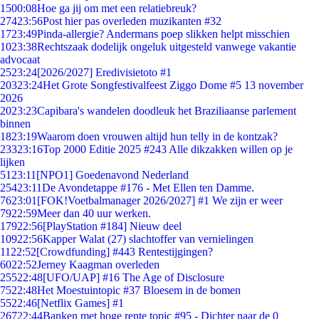
15
00:08
Hoe ga jij om met een relatiebreuk?
274
23:56
Post hier pas overleden muzikanten #32
17
23:49
Pinda-allergie? Andermans poep slikken helpt misschien
10
23:38
Rechtszaak dodelijk ongeluk uitgesteld vanwege vakantie
advocaat
25
23:24
[2026/2027] Eredivisietoto #1
203
23:24
Het Grote Songfestivalfeest Ziggo Dome #5 13 november
2026
20
23:23
Capibara's wandelen doodleuk het Braziliaanse parlement
binnen
18
23:19
Waarom doen vrouwen altijd hun telly in de kontzak?
233
23:16
Top 2000 Editie 2025 #243 Alle dikzakken willen op je
lijken
51
23:11
[NPO1] Goedenavond Nederland
254
23:11
De Avondetappe #176 - Met Ellen ten Damme.
76
23:01
[FOK!Voetbalmanager 2026/2027] #1 We zijn er weer
79
22:59
Meer dan 40 uur werken.
179
22:56
[PlayStation #184] Nieuw deel
109
22:56
Kapper Walat (27) slachtoffer van vernielingen
11
22:52
[Crowdfunding] #443 Rentestijgingen?
60
22:52
Jerney Kaagman overleden
255
22:48
[UFO/UAP] #16 The Age of Disclosure
75
22:48
Het Moestuintopic #37 Bloesem in de bomen
55
22:46
[Netflix Games] #1
267
22:44
Banken met hoge rente topic #95 - Dichter naar de 0