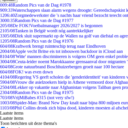
0
09:48
Random Pics van de Dag #1978
9
09:33
Waterschappen slaan alarm wegens droogte: Gereedschapskist l
12
06:40
Zorgmedewerkster die 's nachts haar vriend bezocht terecht on
30
00:35
Random Pics van de Dag #1977
2
05/08
De FOK!Voetbalmanager 2026/2027 is begonnen
21
05/08
Tanken in België wordt nóg aantrekkelijker
33
05/08
Dirk sluit supermarkt op de Wallen na golf van diefstal en agre
12
05/08
Random Pics van de Dag #1976
6
04/08
Kraftwerk brengt ruimteschip terug naar Eindhoven
20
04/08
Apple vecht Britse eis tot inbouwen backdoor in iCloud aan
81
04/08
'Witte' mannen discrimineren is volgens OM geen enkel probl
30
04/08
Ceuta-leider noemt Marokkaanse grensaanval door migranten 
6
04/08
Grote natuurbrand Boschhuizerbergen groeit naar 100 hectare
6
04/08
FOK! was even down
41
04/08
Regering VS geeft scholen die 'genderidentiteit' van kinderen
59
04/08
Vrouw die asielzoekers hielp in Athene vermoord door Afghaa
25
04/08
Lekker op vakantie naar Afghanistan volgens Taliban geen pr
23
04/08
Random Pics van de Dag #1975
7
03/08
VrijMiBabes #315 (not very sfw!)
10
03/08
Spider-Man: Brand New Day knalt naar bijna 800 miljoen eur
11
03/08
Phil Collins dronk zich bijna dood, kinderen moesten al afsch
Laatste items
Laatste items
Toon berichten uit deze thema's