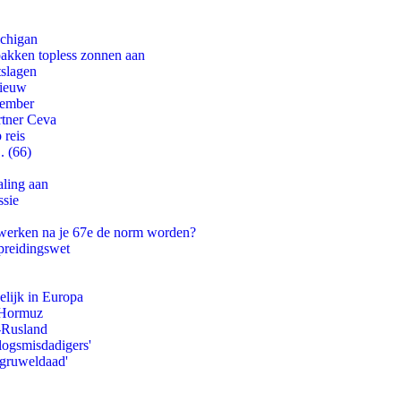
ichigan
pakken topless zonnen aan
tslagen
nieuw
tember
rtner Ceva
 reis
. (66)
aling aan
ssie
 werken na je 67e de norm worden?
preidingswet
lijk in Europa
n Hormuz
-Rusland
logsmisdadigers'
'gruweldaad'