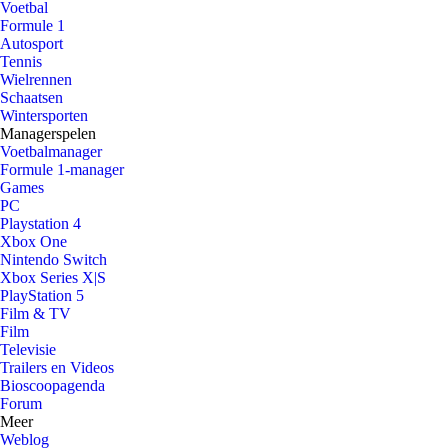
Voetbal
Formule 1
Autosport
Tennis
Wielrennen
Schaatsen
Wintersporten
Managerspelen
Voetbalmanager
Formule 1-manager
Games
PC
Playstation 4
Xbox One
Nintendo Switch
Xbox Series X|S
PlayStation 5
Film & TV
Film
Televisie
Trailers en Videos
Bioscoopagenda
Forum
Meer
Weblog