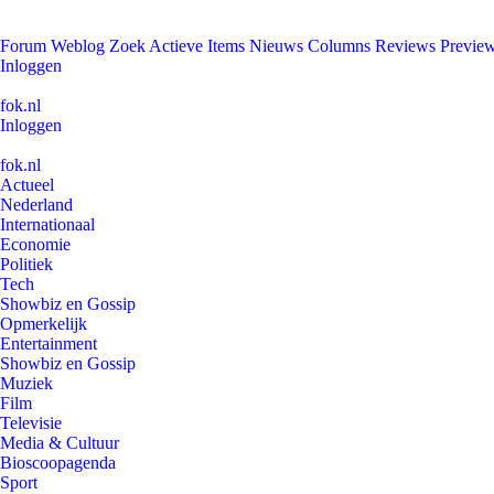
Forum
Weblog
Zoek
Actieve Items
Nieuws
Columns
Reviews
Previe
Inloggen
fok.nl
Inloggen
fok.nl
Actueel
Nederland
Internationaal
Economie
Politiek
Tech
Showbiz en Gossip
Opmerkelijk
Entertainment
Showbiz en Gossip
Muziek
Film
Televisie
Media & Cultuur
Bioscoopagenda
Sport