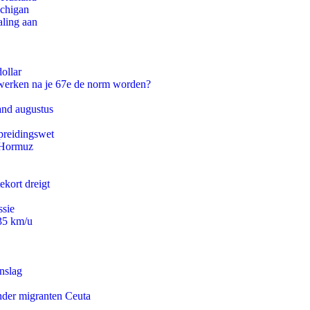
ichigan
aling aan
ollar
 werken na je 67e de norm worden?
and augustus
preidingswet
n Hormuz
ekort dreigt
ssie
235 km/u
nslag
onder migranten Ceuta