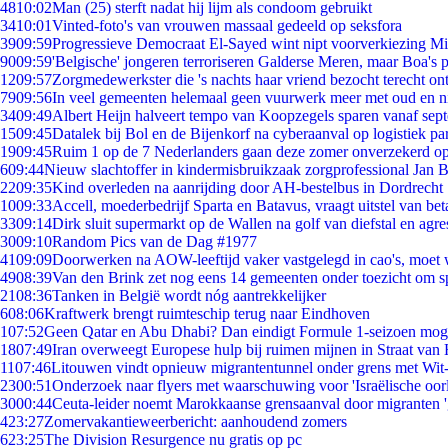
48
10:02
Man (25) sterft nadat hij lijm als condoom gebruikt
34
10:01
Vinted-foto's van vrouwen massaal gedeeld op seksfora
39
09:59
Progressieve Democraat El-Sayed wint nipt voorverkiezing M
90
09:59
'Belgische' jongeren terroriseren Galderse Meren, maar Boa's 
12
09:57
Zorgmedewerkster die 's nachts haar vriend bezocht terecht on
79
09:56
In veel gemeenten helemaal geen vuurwerk meer met oud en 
34
09:49
Albert Heijn halveert tempo van Koopzegels sparen vanaf sep
15
09:45
Datalek bij Bol en de Bijenkorf na cyberaanval op logistiek pa
19
09:45
Ruim 1 op de 7 Nederlanders gaan deze zomer onverzekerd op
6
09:44
Nieuw slachtoffer in kindermisbruikzaak zorgprofessional Jan B
22
09:35
Kind overleden na aanrijding door AH-bestelbus in Dordrecht
10
09:33
Accell, moederbedrijf Sparta en Batavus, vraagt uitstel van bet
33
09:14
Dirk sluit supermarkt op de Wallen na golf van diefstal en agre
30
09:10
Random Pics van de Dag #1977
41
09:09
Doorwerken na AOW-leeftijd vaker vastgelegd in cao's, moet
49
08:39
Van den Brink zet nog eens 14 gemeenten onder toezicht om s
21
08:36
Tanken in België wordt nóg aantrekkelijker
6
08:06
Kraftwerk brengt ruimteschip terug naar Eindhoven
1
07:52
Geen Qatar en Abu Dhabi? Dan eindigt Formule 1-seizoen moge
18
07:49
Iran overweegt Europese hulp bij ruimen mijnen in Straat va
11
07:46
Litouwen vindt opnieuw migrantentunnel onder grens met Wit
23
00:51
Onderzoek naar flyers met waarschuwing voor 'Israëlische oor
30
00:44
Ceuta-leider noemt Marokkaanse grensaanval door migranten 
4
23:27
Zomervakantieweerbericht: aanhoudend zomers
6
23:25
The Division Resurgence nu gratis op pc