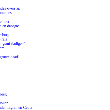
edes-overstap
abonnees
tember
e en droogte
rsburg
 reis
logsmisdadigers'
eem
'gruweldaad'
 leeg
ollar
onder migranten Ceuta