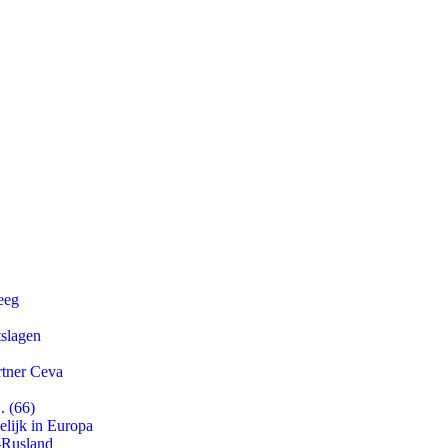
eeg
tslagen
rtner Ceva
. (66)
lijk in Europa
-Rusland