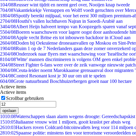
1
04/08
Reusser wint tijdrit en neemt geel over, Nooijen knap tweede
7
04/08
Vakantiekiekje Verstappen en Wolff voedt geruchten over Merc
18
04/08
Spotify bereikt mijlpaal, voor het eerst 300 miljoen premium-
27
04/08
Houthi's vallen luchthaven Najran in Saoedi-Arabië aan
34
04/08
Albert Heijn halveert tempo van Koopzegels sparen vanaf sep
55
04/08
Boeren waarschuwen voor lagere oogst door aanhoudende hitt
20
04/08
Apple vecht Britse eis tot inbouwen backdoor in iCloud aan
26
04/08
Doden bij Oekraïense droneaanvallen op Moskou en Sint-Pete
19
04/08
Ruim 1 op de 7 Nederlanders gaan deze zomer onverzekerd op
23
04/08
Onderzoek naar flyers met waarschuwing voor 'Israëlische oor
81
04/08
'Witte' mannen discrimineren is volgens OM geen enkel probl
5
04/08
Street Fighter 6-fans weer over de zeik vanwege nieuwste patch
30
04/08
Ceuta-leider noemt Marokkaanse grensaanval door migranten 
5
04/08
Control Resonant kost je 30 uur om uit te spelen
6
04/08
Grote natuurbrand Boschhuizerbergen groeit naar 100 hectare
Actieve items
Actieve items
Scrollbar gebruiken
opslaan
10
10:08
Waterschappen slaan alarm wegens droogte: Gereedschapskist
15
10:05
Italiaanse vrouw wint 1 miljoen, gooit kraslot per abuis weg
26
10:03
Hackers roven Coldcard-bitcoinwallets leeg voor 114 miljoen d
28
10:02
Spaanse politie: minstens tien voor terrorisme veroordeelden 