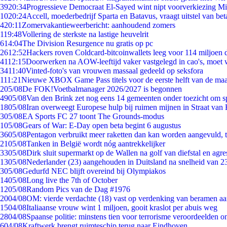
39
20:34
Progressieve Democraat El-Sayed wint nipt voorverkiezing M
10
20:24
Accell, moederbedrijf Sparta en Batavus, vraagt uitstel van bet
4
20:11
Zomervakantieweerbericht: aanhoudend zomers
1
19:48
Vollering de sterkste na lastige heuvelrit
6
14:04
The Division Resurgence nu gratis op pc
26
12:52
Hackers roven Coldcard-bitcoinwallets leeg voor 114 miljoen d
41
12:15
Doorwerken na AOW-leeftijd vaker vastgelegd in cao's, moet
34
11:40
Vinted-foto's van vrouwen massaal gedeeld op seksfora
1
11:21
Nieuwe XBOX Game Pass titels voor de eerste helft van de ma
2
05/08
De FOK!Voetbalmanager 2026/2027 is begonnen
49
05/08
Van den Brink zet nog eens 14 gemeenten onder toezicht om s
18
05/08
Iran overweegt Europese hulp bij ruimen mijnen in Straat va
3
05/08
EA Sports FC 27 toont The Grounds-modus
1
05/08
Gears of War: E-Day open beta begint 6 augustus
36
05/08
Pentagon verbruikt meer raketten dan kan worden aangevuld, t
21
05/08
Tanken in België wordt nóg aantrekkelijker
33
05/08
Dirk sluit supermarkt op de Wallen na golf van diefstal en agre
13
05/08
Nederlander (23) aangehouden in Duitsland na snelheid van 
3
05/08
Gedurfd NEC blijft overeind bij Olympiakos
14
05/08
Long live the 7th of October
12
05/08
Random Pics van de Dag #1976
20
04/08
OM: vierde verdachte (18) vast op verdenking van beramen aa
15
04/08
Italiaanse vrouw wint 1 miljoen, gooit kraslot per abuis weg
28
04/08
Spaanse politie: minstens tien voor terrorisme veroordeelden 
6
04/08
Kraftwerk brengt ruimteschip terug naar Eindhoven