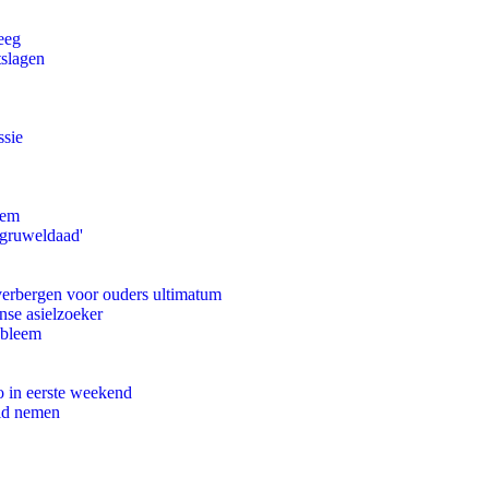
eeg
tslagen
ssie
eem
'gruweldaad'
 verbergen voor ouders ultimatum
nse asielzoeker
obleem
o in eerste weekend
eid nemen