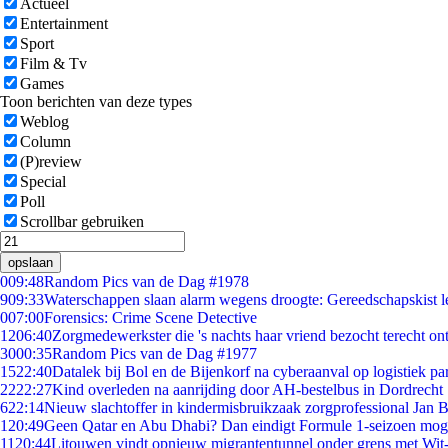
Actueel
Entertainment
Sport
Film & Tv
Games
Toon berichten van deze types
Weblog
Column
(P)review
Special
Poll
Scrollbar gebruiken
opslaan
0
09:48
Random Pics van de Dag #1978
9
09:33
Waterschappen slaan alarm wegens droogte: Gereedschapskist l
0
07:00
Forensics: Crime Scene Detective
12
06:40
Zorgmedewerkster die 's nachts haar vriend bezocht terecht on
30
00:35
Random Pics van de Dag #1977
15
22:40
Datalek bij Bol en de Bijenkorf na cyberaanval op logistiek pa
22
22:27
Kind overleden na aanrijding door AH-bestelbus in Dordrecht
6
22:14
Nieuw slachtoffer in kindermisbruikzaak zorgprofessional Jan B
1
20:49
Geen Qatar en Abu Dhabi? Dan eindigt Formule 1-seizoen moge
11
20:44
Litouwen vindt opnieuw migrantentunnel onder grens met Wit