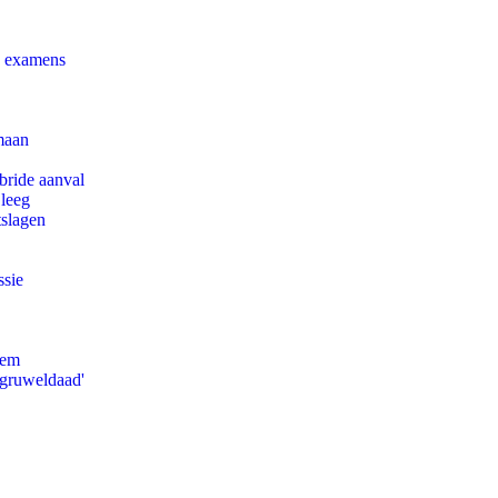
e examens
maan
bride aanval
 leeg
tslagen
ssie
eem
'gruweldaad'