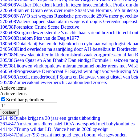
34
06/08
Wakker Dier dient klacht in tegen insectenfabriek Protix om 
22
06/08
Iran en Oman eens over route Straat van Hormuz, VS buitensp
26
06/08
NAVO zet wegens Russische provocatie 250% meer gevechtsvl
57
06/08
Waterschappen slaan alarm wegens droogte: Gereedschapskist
1
06/08
Forensics: Crime Scene Detective
23
06/08
Zorgmedewerkster die 's nachts haar vriend bezocht terecht on
37
06/08
Random Pics van de Dag #1977
18
05/08
Datalek bij Bol en de Bijenkorf na cyberaanval op logistiek pa
34
05/08
Kind overleden na aanrijding door AH-bestelbus in Dordrecht
6
05/08
Nieuw slachtoffer in kindermisbruikzaak zorgprofessional Jan B
3
05/08
Geen Qatar en Abu Dhabi? Dan eindigt Formule 1-seizoen moge
5
05/08
Litouwen vindt opnieuw migrantentunnel onder grens met Wit-
46
05/08
Progressieve Democraat El-Sayed wint nipt voorverkiezing M
14
05/08
Accell, moederbedrijf Sparta en Batavus, vraagt uitstel van bet
5
05/08
Zomervakantieweerbericht: aanhoudend zomers
Actieve items
Actieve items
Scrollbar gebruiken
opslaan
2
14:49
Quake krijgt na 30 jaar een gratis uitbreiding
26
14:47
Amsterdams dierenasiel DOA overspoeld met babykonijntjes
44
14:47
Trump wil dat J.D. Vance hem in 2028 opvolgt
28
14:47
Duitser (93) crasht met quad tegen boom, vier gewonden