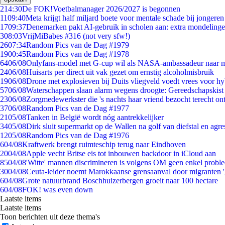
2
14:30
De FOK!Voetbalmanager 2026/2027 is begonnen
11
09:40
Meta krijgt half miljard boete voor mentale schade bij jongeren
17
09:37
Denemarken pakt AI-gebruik in scholen aan: extra mondeling
3
08:03
VrijMiBabes #316 (not very sfw!)
26
07:34
Random Pics van de Dag #1979
19
00:45
Random Pics van de Dag #1978
64
06/08
Onlyfans-model met G-cup wil als NASA-ambassadeur naar 
24
06/08
Huisarts per direct uit vak gezet om ernstig alcoholmisbruik
19
06/08
Drone met explosieven bij Duits vliegveld voedt vrees voor hy
57
06/08
Waterschappen slaan alarm wegens droogte: Gereedschapskist
23
06/08
Zorgmedewerkster die 's nachts haar vriend bezocht terecht on
37
06/08
Random Pics van de Dag #1977
21
05/08
Tanken in België wordt nóg aantrekkelijker
34
05/08
Dirk sluit supermarkt op de Wallen na golf van diefstal en agre
12
05/08
Random Pics van de Dag #1976
6
04/08
Kraftwerk brengt ruimteschip terug naar Eindhoven
20
04/08
Apple vecht Britse eis tot inbouwen backdoor in iCloud aan
85
04/08
'Witte' mannen discrimineren is volgens OM geen enkel probl
30
04/08
Ceuta-leider noemt Marokkaanse grensaanval door migranten 
6
04/08
Grote natuurbrand Boschhuizerbergen groeit naar 100 hectare
6
04/08
FOK! was even down
Laatste items
Laatste items
Toon berichten uit deze thema's