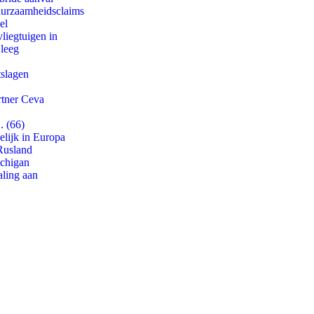
duurzaamheidsclaims
el
iegtuigen in
 leeg
tslagen
rtner Ceva
. (66)
lijk in Europa
Rusland
ichigan
aling aan