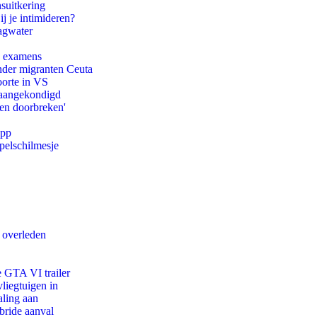
suitkering
ij je intimideren?
agwater
e examens
onder migranten Ceuta
oorte in VS
g aangekondigd
pen doorbreken'
app
pelschilmesje
d overleden
e GTA VI trailer
iegtuigen in
aling aan
bride aanval