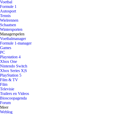
Voetbal
Formule 1
Autosport
Tennis
Wielrennen
Schaatsen
Wintersporten
Managerspelen
Voetbalmanager
Formule 1-manager
Games
PC
Playstation 4
Xbox One
Nintendo Switch
Xbox Series X|S
PlayStation 5
Film & TV
Film
Televisie
Trailers en Videos
Bioscoopagenda
Forum
Meer
Weblog