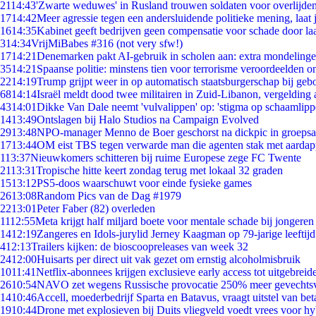
21
14:43
'Zwarte weduwes' in Rusland trouwen soldaten voor overlijden
17
14:42
Meer agressie tegen een andersluidende politieke mening, laat j
16
14:35
Kabinet geeft bedrijven geen compensatie voor schade door la
3
14:34
VrijMiBabes #316 (not very sfw!)
17
14:21
Denemarken pakt AI-gebruik in scholen aan: extra mondeling
35
14:21
Spaanse politie: minstens tien voor terrorisme veroordeelden 
22
14:19
Trump grijpt weer in op automatisch staatsburgerschap bij geb
68
14:14
Israël meldt dood twee militairen in Zuid-Libanon, vergeldin
43
14:01
Dikke Van Dale neemt 'vulvalippen' op: 'stigma op schaamlip
14
13:49
Ontslagen bij Halo Studios na Campaign Evolved
29
13:48
NPO-manager Menno de Boer geschorst na dickpic in groeps
17
13:44
OM eist TBS tegen verwarde man die agenten stak met aardap
1
13:37
Nieuwkomers schitteren bij ruime Europese zege FC Twente
21
13:31
Tropische hitte keert zondag terug met lokaal 32 graden
15
13:12
PS5-doos waarschuwt voor einde fysieke games
26
13:08
Random Pics van de Dag #1979
22
13:01
Peter Faber (82) overleden
11
12:55
Meta krijgt half miljard boete voor mentale schade bij jongeren
14
12:19
Zangeres en Idols-jurylid Jerney Kaagman op 79-jarige leeftij
4
12:13
Trailers kijken: de bioscoopreleases van week 32
24
12:00
Huisarts per direct uit vak gezet om ernstig alcoholmisbruik
10
11:41
Netflix-abonnees krijgen exclusieve early access tot uitgebreid
26
10:54
NAVO zet wegens Russische provocatie 250% meer gevechtsvl
14
10:46
Accell, moederbedrijf Sparta en Batavus, vraagt uitstel van bet
19
10:44
Drone met explosieven bij Duits vliegveld voedt vrees voor hy