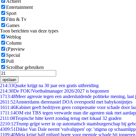
Actueel
Entertainment
Sport
Film & Tv
Games
Toon berichten van deze types
Weblog
Column
(P)review
Special
Poll
Scrollbar gebruiken
opslaan
2
14:33
Quake krijgt na 30 jaar een gratis uitbreiding
2
14:30
De FOK!Voetbalmanager 2026/2027 is begonnen
17
13:48
Meer agressie tegen een andersluidende politieke mening, laat j
26
11:52
Amsterdams dierenasiel DOA overspoeld met babykonijntjes
16
11:46
Kabinet geeft bedrijven geen compensatie voor schade door la
17
11:14
OM eist TBS tegen verwarde man die agenten stak met aardap
21
11:08
Tropische hitte keert zondag terug met lokaal 32 graden
22
10:12
Trump grijpt weer in op automatisch staatsburgerschap bij geb
43
09:51
Dikke Van Dale neemt 'vulvalippen' op: 'stigma op schaamlip
11
09:40
Meta krijgt half miljard boete voor mentale schade bij jongeren