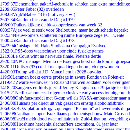
17
09:37
Denemarken pakt AI-gebruik in scholen aan: extra mondeling
22
09:05
Peter Faber (82) overleden
3
08:03
VrijMiBabes #316 (not very sfw!)
26
07:34
Random Pics van de Dag #1979
4
05:00
Trailers kijken: de bioscoopreleases van week 32
0
03:37
Ajax veel te sterk voor Shelbourne, maar houdt schade beperkt
1
02:34
Nieuwkomers schitteren bij ruime Europese zege FC Twente
19
00:45
Random Pics van de Dag #1978
14
22:04
Ontslagen bij Halo Studios na Campaign Evolved
15
22:01
PS5-doos waarschuwt voor einde fysieke games
2
21:03
Le Court wint na nerveuze finale, Pieterse derde
29
20:40
NPO-manager Menno de Boer geschorst na dickpic in groeps
28
20:11
Duitser (93) crasht met quad tegen boom, vier gewonden
44
20:03
Trump wil dat J.D. Vance hem in 2028 opvolgt
1
19:50
Lemmen boekt eerste profzege in zware Ronde van Polen-rit
21
19:42
'Zwarte weduwes' in Rusland trouwen soldaten voor overlijden
14
18:20
Zangeres en Idols-jurylid Jerney Kaagman op 79-jarige leeftij
10
15:21
Netflix-abonnees krijgen exclusieve early access tot uitgebreid
64
06/08
Onlyfans-model met G-cup wil als NASA-ambassadeur naar 
24
06/08
Huisarts per direct uit vak gezet om ernstig alcoholmisbruik
3
06/08
XBOX platform krijgt zijn eigen "Platinum" achievements dit ja
12
06/08
Capibara's lopen Braziliaans parlementsgebouw Mato Grosso 
68
06/08
Israël meldt dood twee militairen in Zuid-Libanon, vergeldin
15
06/08
Hiroshima herdenkt slachtoffers atoombom, 81 jaar later
19
06/08
Drone met explosieven bij Duits vliegveld voedt vrees voor hy