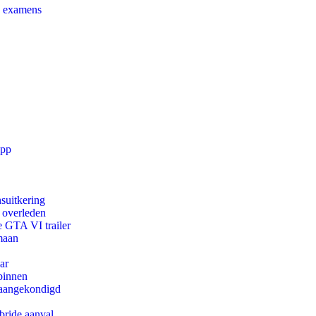
e examens
app
suitkering
d overleden
e GTA VI trailer
maan
ar
binnen
g aangekondigd
bride aanval