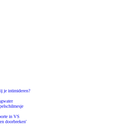
ij je intimideren?
agwater
pelschilmesje
oorte in VS
pen doorbreken'