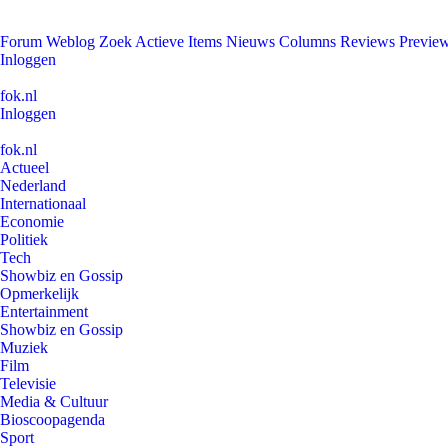
Forum
Weblog
Zoek
Actieve Items
Nieuws
Columns
Reviews
Previe
Inloggen
fok.nl
Inloggen
fok.nl
Actueel
Nederland
Internationaal
Economie
Politiek
Tech
Showbiz en Gossip
Opmerkelijk
Entertainment
Showbiz en Gossip
Muziek
Film
Televisie
Media & Cultuur
Bioscoopagenda
Sport