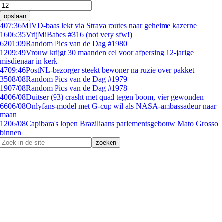
opslaan
4
07:36
MIVD-baas lekt via Strava routes naar geheime kazerne
16
06:35
VrijMiBabes #316 (not very sfw!)
62
01:09
Random Pics van de Dag #1980
12
09:49
Vrouw krijgt 30 maanden cel voor afpersing 12-jarige
misdienaar in kerk
47
09:46
PostNL-bezorger steekt bewoner na ruzie over pakket
35
08/08
Random Pics van de Dag #1979
19
07/08
Random Pics van de Dag #1978
40
06/08
Duitser (93) crasht met quad tegen boom, vier gewonden
66
06/08
Onlyfans-model met G-cup wil als NASA-ambassadeur naar
maan
12
06/08
Capibara's lopen Braziliaans parlementsgebouw Mato Grosso
binnen