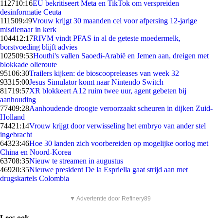
1127
10:16
EU bekritiseert Meta en TikTok om verspreiden
desinformatie Ceuta
1115
09:49
Vrouw krijgt 30 maanden cel voor afpersing 12-jarige
misdienaar in kerk
1044
12:17
RIVM vindt PFAS in al de geteste moedermelk,
borstvoeding blijft advies
1025
09:53
Houthi's vallen Saoedi-Arabië en Jemen aan, dreigen met
blokkade olieroute
951
06:30
Trailers kijken: de bioscoopreleases van week 32
933
15:00
Jesus Simulator komt naar Nintendo Switch
817
19:57
XR blokkeert A12 ruim twee uur, agent gebeten bij
aanhouding
774
09:28
Aanhoudende droogte veroorzaakt scheuren in dijken Zuid-
Holland
744
21:14
Vrouw krijgt door verwisseling het embryo van ander stel
ingebracht
643
23:46
Hoe 30 landen zich voorbereiden op mogelijke oorlog met
China en Noord-Korea
637
08:35
Nieuw te streamen in augustus
469
20:35
Nieuwe president De la Espriella gaat strijd aan met
drugskartels Colombia
▼ Advertentie door Refinery89
Lees ook