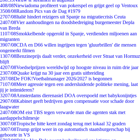
4
08/08
Niewiadoma profiteert van pokerspel en grijpt geel op Ventoux
35
08/08
Random Pics van de Dag #1979
27
07/08
Italië hindert reizigers uit Spanje na migratiecrisis Ceuta
24
07/08
Vier aanhoudingen na doodsbedreiging burgemeester Depla
van Breda
11
07/08
Smokkelbende opgerold in Spanje, verdienden miljoenen aan
migranten
39
07/08
CDA en D66 willen ingrijpen tegen 'gluurbrillen' die mensen
ongemerkt filmen
13
07/08
Benzineprijs daalt verder, onzekerheid over Straat van Hormuz
blijft
42
07/08
Voedselprijzen wereldwijd op hoogste niveau in ruim drie jaar
23
07/08
Quake krijgt na 30 jaar een gratis uitbreiding
2
07/08
De FOK!Voetbalmanager 2026/2027 is begonnen
71
07/08
Meer agressie tegen een andersluidende politieke mening, laat
jij je intimideren?
32
07/08
Amsterdams dierenasiel DOA overspoeld met babykonijntjes
29
07/08
Kabinet geeft bedrijven geen compensatie voor schade door
laagwater
24
07/08
OM eist TBS tegen verwarde man die agenten stak met
aardappelschilmesje
30
07/08
Tropische hitte keert zondag terug met lokaal 32 graden
30
07/08
Trump grijpt weer in op automatisch staatsburgerschap bij
geboorte in VS