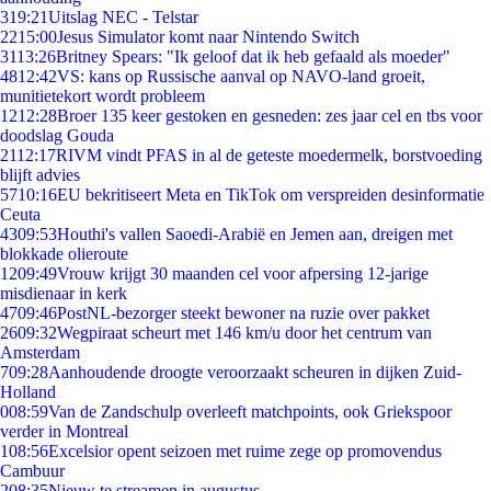
3
19:21
Uitslag NEC - Telstar
22
15:00
Jesus Simulator komt naar Nintendo Switch
31
13:26
Britney Spears: "Ik geloof dat ik heb gefaald als moeder"
48
12:42
VS: kans op Russische aanval op NAVO-land groeit,
munitietekort wordt probleem
12
12:28
Broer 135 keer gestoken en gesneden: zes jaar cel en tbs voor
doodslag Gouda
21
12:17
RIVM vindt PFAS in al de geteste moedermelk, borstvoeding
blijft advies
57
10:16
EU bekritiseert Meta en TikTok om verspreiden desinformatie
Ceuta
43
09:53
Houthi's vallen Saoedi-Arabië en Jemen aan, dreigen met
blokkade olieroute
12
09:49
Vrouw krijgt 30 maanden cel voor afpersing 12-jarige
misdienaar in kerk
47
09:46
PostNL-bezorger steekt bewoner na ruzie over pakket
26
09:32
Wegpiraat scheurt met 146 km/u door het centrum van
Amsterdam
7
09:28
Aanhoudende droogte veroorzaakt scheuren in dijken Zuid-
Holland
0
08:59
Van de Zandschulp overleeft matchpoints, ook Griekspoor
verder in Montreal
1
08:56
Excelsior opent seizoen met ruime zege op promovendus
Cambuur
2
08:35
Nieuw te streamen in augustus