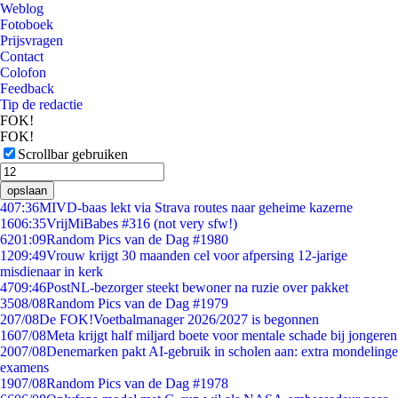
Weblog
Fotoboek
Prijsvragen
Contact
Colofon
Feedback
Tip de redactie
FOK!
FOK!
Scrollbar gebruiken
opslaan
4
07:36
MIVD-baas lekt via Strava routes naar geheime kazerne
16
06:35
VrijMiBabes #316 (not very sfw!)
62
01:09
Random Pics van de Dag #1980
12
09:49
Vrouw krijgt 30 maanden cel voor afpersing 12-jarige
misdienaar in kerk
47
09:46
PostNL-bezorger steekt bewoner na ruzie over pakket
35
08/08
Random Pics van de Dag #1979
2
07/08
De FOK!Voetbalmanager 2026/2027 is begonnen
16
07/08
Meta krijgt half miljard boete voor mentale schade bij jongeren
20
07/08
Denemarken pakt AI-gebruik in scholen aan: extra mondelinge
examens
19
07/08
Random Pics van de Dag #1978