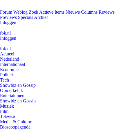
Forum
Weblog
Zoek
Actieve Items
Nieuws
Columns
Reviews
Previews
Specials
Archief
Inloggen
fok.nl
Inloggen
fok.nl
Actueel
Nederland
Internationaal
Economie
Politiek
Tech
Showbiz en Gossip
Opmerkelijk
Entertainment
Showbiz en Gossip
Muziek
Film
Televisie
Media & Cultuur
Bioscoopagenda