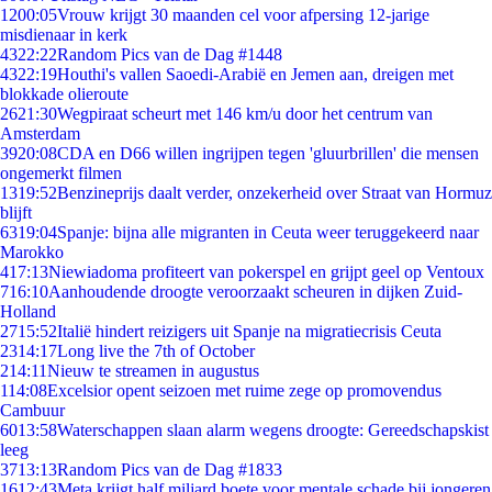
12
00:05
Vrouw krijgt 30 maanden cel voor afpersing 12-jarige
misdienaar in kerk
43
22:22
Random Pics van de Dag #1448
43
22:19
Houthi's vallen Saoedi-Arabië en Jemen aan, dreigen met
blokkade olieroute
26
21:30
Wegpiraat scheurt met 146 km/u door het centrum van
Amsterdam
39
20:08
CDA en D66 willen ingrijpen tegen 'gluurbrillen' die mensen
ongemerkt filmen
13
19:52
Benzineprijs daalt verder, onzekerheid over Straat van Hormuz
blijft
63
19:04
Spanje: bijna alle migranten in Ceuta weer teruggekeerd naar
Marokko
4
17:13
Niewiadoma profiteert van pokerspel en grijpt geel op Ventoux
7
16:10
Aanhoudende droogte veroorzaakt scheuren in dijken Zuid-
Holland
27
15:52
Italië hindert reizigers uit Spanje na migratiecrisis Ceuta
23
14:17
Long live the 7th of October
2
14:11
Nieuw te streamen in augustus
1
14:08
Excelsior opent seizoen met ruime zege op promovendus
Cambuur
60
13:58
Waterschappen slaan alarm wegens droogte: Gereedschapskist
leeg
37
13:13
Random Pics van de Dag #1833
16
12:43
Meta krijgt half miljard boete voor mentale schade bij jongeren