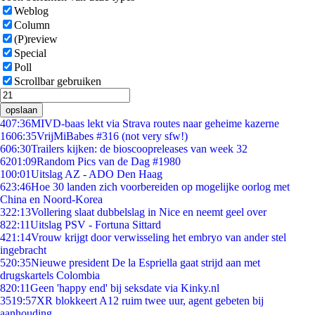
Weblog
Column
(P)review
Special
Poll
Scrollbar gebruiken
opslaan
4
07:36
MIVD-baas lekt via Strava routes naar geheime kazerne
16
06:35
VrijMiBabes #316 (not very sfw!)
6
06:30
Trailers kijken: de bioscoopreleases van week 32
62
01:09
Random Pics van de Dag #1980
1
00:01
Uitslag AZ - ADO Den Haag
6
23:46
Hoe 30 landen zich voorbereiden op mogelijke oorlog met
China en Noord-Korea
3
22:13
Vollering slaat dubbelslag in Nice en neemt geel over
8
22:11
Uitslag PSV - Fortuna Sittard
4
21:14
Vrouw krijgt door verwisseling het embryo van ander stel
ingebracht
5
20:35
Nieuwe president De la Espriella gaat strijd aan met
drugskartels Colombia
8
20:11
Geen 'happy end' bij seksdate via Kinky.nl
35
19:57
XR blokkeert A12 ruim twee uur, agent gebeten bij
aanhouding