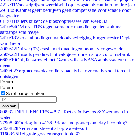
42
12:11
Voedselprijzen wereldwijd op hoogste niveau in ruim drie jaar
29
11:05
Kabinet geeft bedrijven geen compensatie voor schade door
laagwater
6
11:03
Trailers kijken: de bioscoopreleases van week 32
24
10:54
OM eist TBS tegen verwarde man die agenten stak met
aardappelschilmesje
24
10:18
Vier aanhoudingen na doodsbedreiging burgemeester Depla
van Breda
40
09:42
Duitser (93) crasht met quad tegen boom, vier gewonden
25
09:22
Huisarts per direct uit vak gezet om ernstig alcoholmisbruik
66
09:19
Onlyfans-model met G-cup wil als NASA-ambassadeur naar
maan
24
09:02
Zorgmedewerkster die 's nachts haar vriend bezocht terecht
ontslagen
Forum
Forum
Scrollbar gebruiken
opslaan
8
08:32
[INFLUENCERS #297] Toetjes & Bevers & Zwemmen in
water
279
08:30
Oorlog Iran #136 Bridge and powerplant day incoming?
245
08:28
Nederland stevent af op watertekort
116
08:25
Het grote goedemorgen topic #3