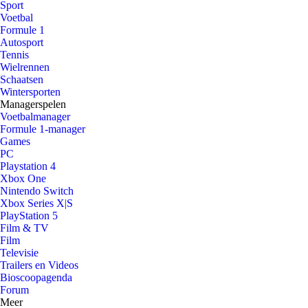
Sport
Voetbal
Formule 1
Autosport
Tennis
Wielrennen
Schaatsen
Wintersporten
Managerspelen
Voetbalmanager
Formule 1-manager
Games
PC
Playstation 4
Xbox One
Nintendo Switch
Xbox Series X|S
PlayStation 5
Film & TV
Film
Televisie
Trailers en Videos
Bioscoopagenda
Forum
Meer