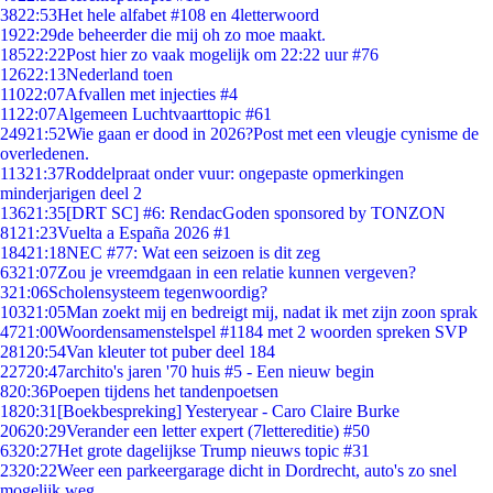
38
22:53
Het hele alfabet #108 en 4letterwoord
19
22:29
de beheerder die mij oh zo moe maakt.
185
22:22
Post hier zo vaak mogelijk om 22:22 uur #76
126
22:13
Nederland toen
110
22:07
Afvallen met injecties #4
11
22:07
Algemeen Luchtvaarttopic #61
249
21:52
Wie gaan er dood in 2026?Post met een vleugje cynisme de
overledenen.
113
21:37
Roddelpraat onder vuur: ongepaste opmerkingen
minderjarigen deel 2
136
21:35
[DRT SC] #6: RendacGoden sponsored by TONZON
81
21:23
Vuelta a España 2026 #1
184
21:18
NEC #77: Wat een seizoen is dit zeg
63
21:07
Zou je vreemdgaan in een relatie kunnen vergeven?
3
21:06
Scholensysteem tegenwoordig?
103
21:05
Man zoekt mij en bedreigt mij, nadat ik met zijn zoon sprak
47
21:00
Woordensamenstelspel #1184 met 2 woorden spreken SVP
281
20:54
Van kleuter tot puber deel 184
227
20:47
archito's jaren '70 huis #5 - Een nieuw begin
8
20:36
Poepen tijdens het tandenpoetsen
18
20:31
[Boekbespreking] Yesteryear - Caro Claire Burke
206
20:29
Verander een letter expert (7lettereditie) #50
63
20:27
Het grote dagelijkse Trump nieuws topic #31
23
20:22
Weer een parkeergarage dicht in Dordrecht, auto's zo snel
mogelijk weg