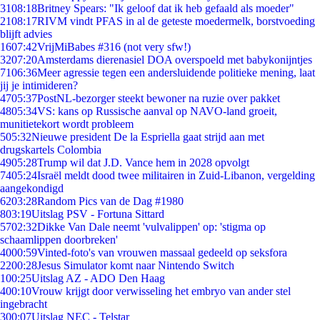
31
08:18
Britney Spears: "Ik geloof dat ik heb gefaald als moeder"
21
08:17
RIVM vindt PFAS in al de geteste moedermelk, borstvoeding
blijft advies
16
07:42
VrijMiBabes #316 (not very sfw!)
32
07:20
Amsterdams dierenasiel DOA overspoeld met babykonijntjes
71
06:36
Meer agressie tegen een andersluidende politieke mening, laat
jij je intimideren?
47
05:37
PostNL-bezorger steekt bewoner na ruzie over pakket
48
05:34
VS: kans op Russische aanval op NAVO-land groeit,
munitietekort wordt probleem
5
05:32
Nieuwe president De la Espriella gaat strijd aan met
drugskartels Colombia
49
05:28
Trump wil dat J.D. Vance hem in 2028 opvolgt
74
05:24
Israël meldt dood twee militairen in Zuid-Libanon, vergelding
aangekondigd
62
03:28
Random Pics van de Dag #1980
8
03:19
Uitslag PSV - Fortuna Sittard
57
02:32
Dikke Van Dale neemt 'vulvalippen' op: 'stigma op
schaamlippen doorbreken'
40
00:59
Vinted-foto's van vrouwen massaal gedeeld op seksfora
22
00:28
Jesus Simulator komt naar Nintendo Switch
1
00:25
Uitslag AZ - ADO Den Haag
4
00:10
Vrouw krijgt door verwisseling het embryo van ander stel
ingebracht
3
00:07
Uitslag NEC - Telstar