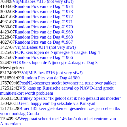
7
03/08
VrijMiBabes #315 (not very sfw!)
41
03/08
Random Pics van de Dag #1974
30
02/08
Random Pics van de Dag #1973
44
01/08
Random Pics van de Dag #1972
49
31/07
Random Pics van de Dag #1971
36
30/07
Random Pics van de Dag #1970
44
29/07
Random Pics van de Dag #1969
32
28/07
Random Pics van de Dag #1968
40
27/07
Random Pics van de Dag #1967
14
27/07
VrijMiBabes #314 (not very sfw!)
15
25/07
FOK!kers lopen de Nijmeegse 4-daagse: Dag 4
83
25/07
Random Pics van de Dag #1966
5
24/07
FOK!kers lopen de Nijmeegse 4-daagse: Dag 3
Meest gelezen
83174
06:35
VrijMiBabes #316 (not very sfw!)
53165
01:09
Random Pics van de Dag #1980
1767
09:46
PostNL-bezorger steekt bewoner na ruzie over pakket
1725
12:42
VS: kans op Russische aanval op NAVO-land groeit,
munitietekort wordt probleem
1660
13:26
Britney Spears: "Ik geloof dat ik heb gefaald als moeder"
1304
20:11
Geen 'happy end' bij seksdate via Kinky.nl
1217
12:28
Broer 135 keer gestoken en gesneden: zes jaar cel en tbs
voor doodslag Gouda
1194
09:32
Wegpiraat scheurt met 146 km/u door het centrum van
Amsterdam