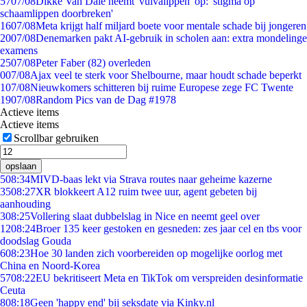
57
07/08
Dikke Van Dale neemt 'vulvalippen' op: 'stigma op
schaamlippen doorbreken'
16
07/08
Meta krijgt half miljard boete voor mentale schade bij jongeren
20
07/08
Denemarken pakt AI-gebruik in scholen aan: extra mondelinge
examens
25
07/08
Peter Faber (82) overleden
0
07/08
Ajax veel te sterk voor Shelbourne, maar houdt schade beperkt
1
07/08
Nieuwkomers schitteren bij ruime Europese zege FC Twente
19
07/08
Random Pics van de Dag #1978
Actieve items
Actieve items
Scrollbar gebruiken
opslaan
5
08:34
MIVD-baas lekt via Strava routes naar geheime kazerne
35
08:27
XR blokkeert A12 ruim twee uur, agent gebeten bij
aanhouding
3
08:25
Vollering slaat dubbelslag in Nice en neemt geel over
12
08:24
Broer 135 keer gestoken en gesneden: zes jaar cel en tbs voor
doodslag Gouda
6
08:23
Hoe 30 landen zich voorbereiden op mogelijke oorlog met
China en Noord-Korea
57
08:22
EU bekritiseert Meta en TikTok om verspreiden desinformatie
Ceuta
8
08:18
Geen 'happy end' bij seksdate via Kinky.nl