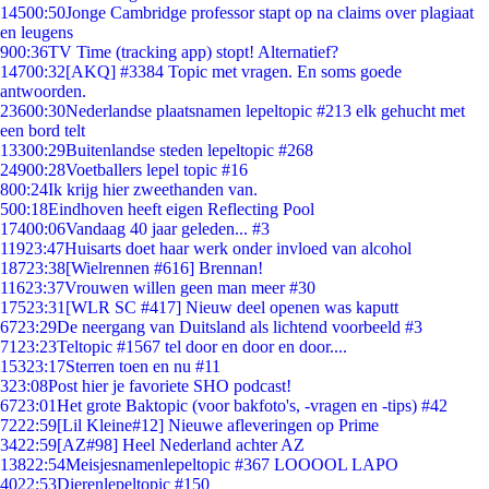
145
00:50
Jonge Cambridge professor stapt op na claims over plagiaat
en leugens
9
00:36
TV Time (tracking app) stopt! Alternatief?
147
00:32
[AKQ] #3384 Topic met vragen. En soms goede
antwoorden.
236
00:30
Nederlandse plaatsnamen lepeltopic #213 elk gehucht met
een bord telt
133
00:29
Buitenlandse steden lepeltopic #268
249
00:28
Voetballers lepel topic #16
8
00:24
Ik krijg hier zweethanden van.
5
00:18
Eindhoven heeft eigen Reflecting Pool
174
00:06
Vandaag 40 jaar geleden... #3
119
23:47
Huisarts doet haar werk onder invloed van alcohol
187
23:38
[Wielrennen #616] Brennan!
116
23:37
Vrouwen willen geen man meer #30
175
23:31
[WLR SC #417] Nieuw deel openen was kaputt
67
23:29
De neergang van Duitsland als lichtend voorbeeld #3
71
23:23
Teltopic #1567 tel door en door en door....
153
23:17
Sterren toen en nu #11
3
23:08
Post hier je favoriete SHO podcast!
67
23:01
Het grote Baktopic (voor bakfoto's, -vragen en -tips) #42
72
22:59
[Lil Kleine#12] Nieuwe afleveringen op Prime
34
22:59
[AZ#98] Heel Nederland achter AZ
138
22:54
Meisjesnamenlepeltopic #367 LOOOOL LAPO
40
22:53
Dierenlepeltopic #150