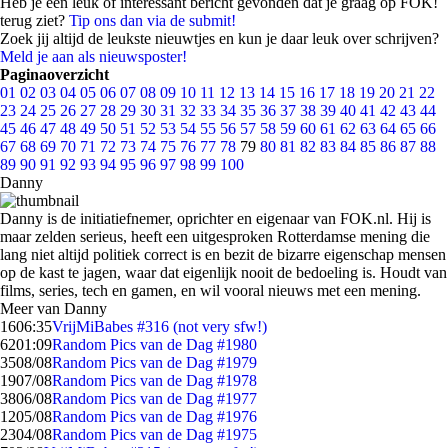
Heb je een leuk of interessant bericht gevonden dat je graag op FOK!
terug ziet?
Tip ons dan via de submit!
Zoek jij altijd de leukste nieuwtjes en kun je daar leuk over schrijven?
Meld je aan als nieuwsposter!
Paginaoverzicht
01
02
03
04
05
06
07
08
09
10
11
12
13
14
15
16
17
18
19
20
21
22
23
24
25
26
27
28
29
30
31
32
33
34
35
36
37
38
39
40
41
42
43
44
45
46
47
48
49
50
51
52
53
54
55
56
57
58
59
60
61
62
63
64
65
66
67
68
69
70
71
72
73
74
75
76
77
78
79
80
81
82
83
84
85
86
87
88
89
90
91
92
93
94
95
96
97
98
99
100
Danny
Danny is de initiatiefnemer, oprichter en eigenaar van FOK.nl. Hij is
maar zelden serieus, heeft een uitgesproken Rotterdamse mening die
lang niet altijd politiek correct is en bezit de bizarre eigenschap mensen
op de kast te jagen, waar dat eigenlijk nooit de bedoeling is. Houdt van
films, series, tech en gamen, en wil vooral nieuws met een mening.
Meer van Danny
16
06:35
VrijMiBabes #316 (not very sfw!)
62
01:09
Random Pics van de Dag #1980
35
08/08
Random Pics van de Dag #1979
19
07/08
Random Pics van de Dag #1978
38
06/08
Random Pics van de Dag #1977
12
05/08
Random Pics van de Dag #1976
23
04/08
Random Pics van de Dag #1975