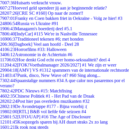
70
07:36
Huisarts verkracht vrouw.
6
07:27
Hoeveel geld spendeer jij aan je beginnende relatie?
282
07:26
[CRE SC #160] Op naar de zomer!!
79
07:01
Franky en Coen bakken friet in Oekraïne - Volg ze hier! #3
248
06:54
Russia vs Ukraine #91
19
06:43
Managarm's boerderij deel #5.1
78
06:40
[IndyCar] #115 We're in Nashville Tennessee
169
06:37
Traditioneel tekenen #6; met honden
2
06:36
[Dagboek] Veel aan hoofd - Deel 28
41
06:23
Horrorfilms #33: Halloween
34
06:12
Astronomie in de Achtertuin #6
117
06:02
Hoe denkt God echt over homo-seksualiteit? deel 4
112
04:42
[FOK!Voetbalmanager 2026/2027] #1 We zijn er weer
299
04:18
[AMV] VS #1312 spammers van de internationale rechtsorde
214
03:47
Punk, disco, New Wave of? #60 Sing along...
73
02:44
Spaanstalige nummers #34 A que calor nos pasaremos por el
verano?
78
02:42
PDC Nieuws #15: Matchfixing
46
02:35
Chinese Politiek #1 - Het Pad van de Draak
282
02:24
Post hier pas overleden muzikanten #32
28
02:19
De Avondetappe #177 - Bijna voorbij :(
198
02:00
[RTL] B&B vol liefde 6de seizoen #4
258
01:52
[UFO/UAP] #16 The Age of Disclosure
121
01:45
Koopzegels sparen bij AH duurt straks 2x zo lang
16
01:21
Ik rook nog steeds