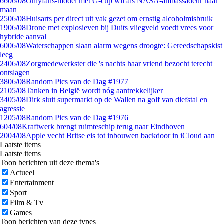
66
06/08
Onlyfans-model met G-cup wil als NASA-ambassadeur naar
maan
25
06/08
Huisarts per direct uit vak gezet om ernstig alcoholmisbruik
19
06/08
Drone met explosieven bij Duits vliegveld voedt vrees voor
hybride aanval
60
06/08
Waterschappen slaan alarm wegens droogte: Gereedschapskist
leeg
24
06/08
Zorgmedewerkster die 's nachts haar vriend bezocht terecht
ontslagen
38
06/08
Random Pics van de Dag #1977
21
05/08
Tanken in België wordt nóg aantrekkelijker
34
05/08
Dirk sluit supermarkt op de Wallen na golf van diefstal en
agressie
12
05/08
Random Pics van de Dag #1976
6
04/08
Kraftwerk brengt ruimteschip terug naar Eindhoven
20
04/08
Apple vecht Britse eis tot inbouwen backdoor in iCloud aan
Laatste items
Laatste items
Toon berichten uit deze thema's
Actueel
Entertainment
Sport
Film & Tv
Games
Toon berichten van deze types