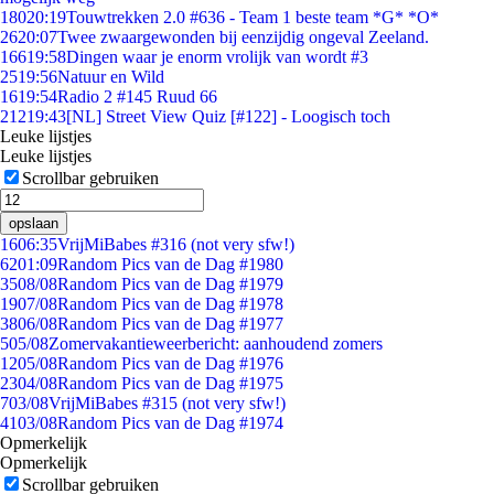
180
20:19
Touwtrekken 2.0 #636 - Team 1 beste team *G* *O*
26
20:07
Twee zwaargewonden bij eenzijdig ongeval Zeeland.
166
19:58
Dingen waar je enorm vrolijk van wordt #3
25
19:56
Natuur en Wild
16
19:54
Radio 2 #145 Ruud 66
212
19:43
[NL] Street View Quiz [#122] - Loogisch toch
Leuke lijstjes
Leuke lijstjes
Scrollbar gebruiken
opslaan
16
06:35
VrijMiBabes #316 (not very sfw!)
62
01:09
Random Pics van de Dag #1980
35
08/08
Random Pics van de Dag #1979
19
07/08
Random Pics van de Dag #1978
38
06/08
Random Pics van de Dag #1977
5
05/08
Zomervakantieweerbericht: aanhoudend zomers
12
05/08
Random Pics van de Dag #1976
23
04/08
Random Pics van de Dag #1975
7
03/08
VrijMiBabes #315 (not very sfw!)
41
03/08
Random Pics van de Dag #1974
Opmerkelijk
Opmerkelijk
Scrollbar gebruiken