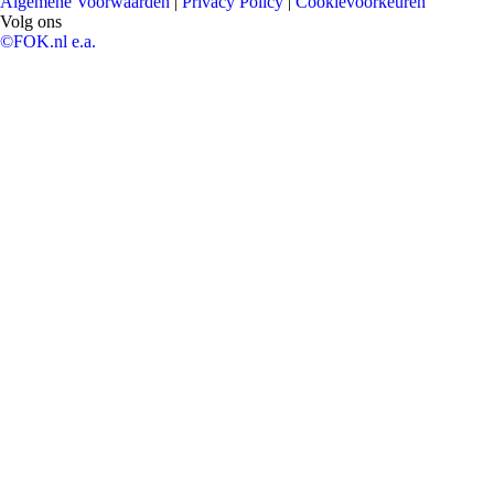
Algemene Voorwaarden
|
Privacy Policy
|
Cookievoorkeuren
Volg ons
©FOK.nl e.a.