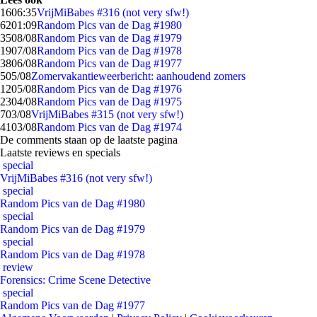
16
06:35
VrijMiBabes #316 (not very sfw!)
62
01:09
Random Pics van de Dag #1980
35
08/08
Random Pics van de Dag #1979
19
07/08
Random Pics van de Dag #1978
38
06/08
Random Pics van de Dag #1977
5
05/08
Zomervakantieweerbericht: aanhoudend zomers
12
05/08
Random Pics van de Dag #1976
23
04/08
Random Pics van de Dag #1975
7
03/08
VrijMiBabes #315 (not very sfw!)
41
03/08
Random Pics van de Dag #1974
De comments staan op de laatste pagina
Laatste reviews en specials
special
VrijMiBabes #316 (not very sfw!)
special
Random Pics van de Dag #1980
special
Random Pics van de Dag #1979
special
Random Pics van de Dag #1978
review
Forensics: Crime Scene Detective
special
Random Pics van de Dag #1977