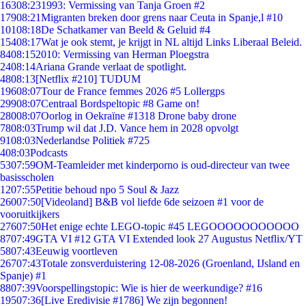
163
08:23
1993: Vermissing van Tanja Groen #2
179
08:21
Migranten breken door grens naar Ceuta in Spanje,l #10
101
08:18
De Schatkamer van Beeld & Geluid #4
154
08:17
Wat je ook stemt, je krijgt in NL altijd Links Liberaal Beleid.
84
08:15
2010: Vermissing van Herman Ploegstra
24
08:14
Ariana Grande verlaat de spotlight.
48
08:13
[Netflix #210] TUDUM
196
08:07
Tour de France femmes 2026 #5 Lollergps
299
08:07
Centraal Bordspeltopic #8 Game on!
280
08:07
Oorlog in Oekraïne #1318 Drone baby drone
78
08:03
Trump wil dat J.D. Vance hem in 2028 opvolgt
91
08:03
Nederlandse Politiek #725
4
08:03
Podcasts
53
07:59
OM-Teamleider met kinderporno is oud-directeur van twee
basisscholen
12
07:55
Petitie behoud npo 5 Soul & Jazz
260
07:50
[Videoland] B&B vol liefde 6de seizoen #1 voor de
vooruitkijkers
276
07:50
Het enige echte LEGO-topic #45 LEGOOOOOOOOOOO
87
07:49
GTA VI #12 GTA VI Extended look 27 Augustus Netflix/YT
58
07:43
Eeuwig voortleven
267
07:43
Totale zonsverduistering 12-08-2026 (Groenland, IJsland en
Spanje) #1
88
07:39
Voorspellingstopic: Wie is hier de weerkundige? #16
195
07:36
[Live Eredivisie #1786] We zijn begonnen!