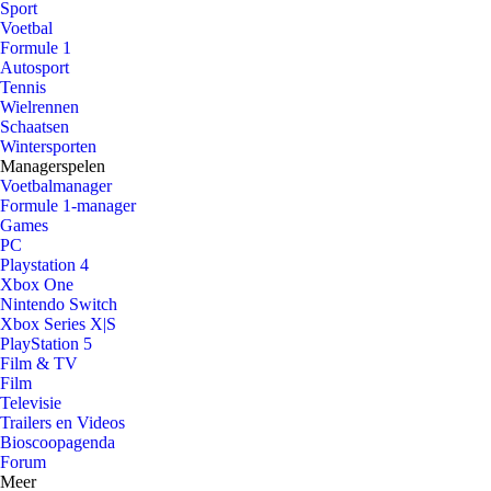
Sport
Voetbal
Formule 1
Autosport
Tennis
Wielrennen
Schaatsen
Wintersporten
Managerspelen
Voetbalmanager
Formule 1-manager
Games
PC
Playstation 4
Xbox One
Nintendo Switch
Xbox Series X|S
PlayStation 5
Film & TV
Film
Televisie
Trailers en Videos
Bioscoopagenda
Forum
Meer