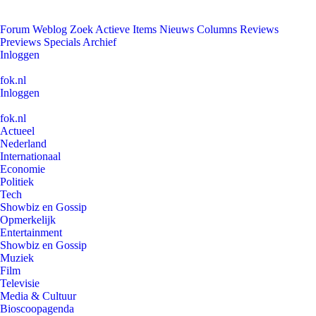
Forum
Weblog
Zoek
Actieve Items
Nieuws
Columns
Reviews
Previews
Specials
Archief
Inloggen
fok.nl
Inloggen
fok.nl
Actueel
Nederland
Internationaal
Economie
Politiek
Tech
Showbiz en Gossip
Opmerkelijk
Entertainment
Showbiz en Gossip
Muziek
Film
Televisie
Media & Cultuur
Bioscoopagenda