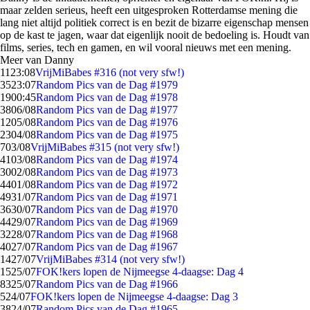
maar zelden serieus, heeft een uitgesproken Rotterdamse mening die
lang niet altijd politiek correct is en bezit de bizarre eigenschap mensen
op de kast te jagen, waar dat eigenlijk nooit de bedoeling is. Houdt van
films, series, tech en gamen, en wil vooral nieuws met een mening.
Meer van Danny
11
23:08
VrijMiBabes #316 (not very sfw!)
35
23:07
Random Pics van de Dag #1979
19
00:45
Random Pics van de Dag #1978
38
06/08
Random Pics van de Dag #1977
12
05/08
Random Pics van de Dag #1976
23
04/08
Random Pics van de Dag #1975
7
03/08
VrijMiBabes #315 (not very sfw!)
41
03/08
Random Pics van de Dag #1974
30
02/08
Random Pics van de Dag #1973
44
01/08
Random Pics van de Dag #1972
49
31/07
Random Pics van de Dag #1971
36
30/07
Random Pics van de Dag #1970
44
29/07
Random Pics van de Dag #1969
32
28/07
Random Pics van de Dag #1968
40
27/07
Random Pics van de Dag #1967
14
27/07
VrijMiBabes #314 (not very sfw!)
15
25/07
FOK!kers lopen de Nijmeegse 4-daagse: Dag 4
83
25/07
Random Pics van de Dag #1966
5
24/07
FOK!kers lopen de Nijmeegse 4-daagse: Dag 3
38
24/07
Random Pics van de Dag #1965