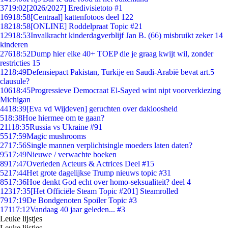
37
19:02
[2026/2027] Eredivisietoto #1
169
18:58
[Centraal] kattenfotoos deel 122
182
18:58
[ONLINE] Roddelpraat Topic #21
129
18:53
Invalkracht kinderdagverblijf Jan B. (66) misbruikt zeker 14
kinderen
276
18:52
Dump hier elke 40+ TOEP die je graag kwijt wil, zonder
restricties 15
12
18:49
Defensiepact Pakistan, Turkije en Saudi-Arabië bevat art.5
clausule?
106
18:45
Progressieve Democraat El-Sayed wint nipt voorverkiezing
Michigan
44
18:39
[Eva vd Wijdeven] geruchten over dakloosheid
5
18:38
Hoe hiermee om te gaan?
211
18:35
Russia vs Ukraine #91
55
17:59
Magic mushrooms
27
17:56
Single mannen verplichtsingle moeders laten daten?
95
17:49
Nieuwe / verwachte boeken
89
17:47
Overleden Acteurs & Actrices Deel #15
52
17:44
Het grote dagelijkse Trump nieuws topic #31
85
17:36
Hoe denkt God echt over homo-seksualiteit? deel 4
123
17:35
[Het Officiële Steam Topic #201] Steamrolled
79
17:19
De Bondgenoten Spoiler Topic #3
171
17:12
Vandaag 40 jaar geleden... #3
Leuke lijstjes
Leuke lijstjes