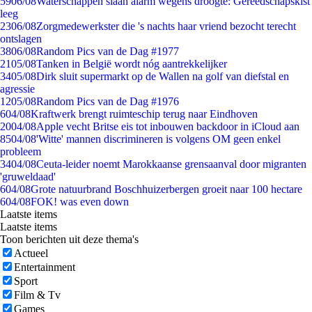
59
06/08
Waterschappen slaan alarm wegens droogte: Gereedschapskist
leeg
23
06/08
Zorgmedewerkster die 's nachts haar vriend bezocht terecht
ontslagen
38
06/08
Random Pics van de Dag #1977
21
05/08
Tanken in België wordt nóg aantrekkelijker
34
05/08
Dirk sluit supermarkt op de Wallen na golf van diefstal en
agressie
12
05/08
Random Pics van de Dag #1976
6
04/08
Kraftwerk brengt ruimteschip terug naar Eindhoven
20
04/08
Apple vecht Britse eis tot inbouwen backdoor in iCloud aan
85
04/08
'Witte' mannen discrimineren is volgens OM geen enkel
probleem
34
04/08
Ceuta-leider noemt Marokkaanse grensaanval door migranten
'gruweldaad'
6
04/08
Grote natuurbrand Boschhuizerbergen groeit naar 100 hectare
6
04/08
FOK! was even down
Laatste items
Laatste items
Toon berichten uit deze thema's
Actueel
Entertainment
Sport
Film & Tv
Games