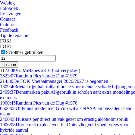
Weblog
Fotoboek
Prijsvragen
Contact
Colofon
Feedback
Tip de redactie
FOK!
FOK!
Scrollbar gebruiken
opslaan
11
23:08
VrijMiBabes #316 (not very sfw!)
35
23:07
Random Pics van de Dag #1979
2
14:30
De FOK!Voetbalmanager 2026/2027 is begonnen
13
09:40
Meta krijgt half miljard boete voor mentale schade bij jongeren
24
09:37
Denemarken pakt AI-gebruik in scholen aan: extra mondelinge
examens
19
00:45
Random Pics van de Dag #1978
65
06/08
Onlyfans-model met G-cup wil als NASA-ambassadeur naar
maan
24
06/08
Huisarts per direct uit vak gezet om ernstig alcoholmisbruik
19
06/08
Drone met explosieven bij Duits vliegveld voedt vrees voor
hybride aanval