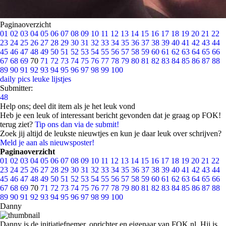
Paginaoverzicht
01
02
03
04
05
06
07
08
09
10
11
12
13
14
15
16
17
18
19
20
21
22
23
24
25
26
27
28
29
30
31
32
33
34
35
36
37
38
39
40
41
42
43
44
45
46
47
48
49
50
51
52
53
54
55
56
57
58
59
60
61
62
63
64
65
66
67
68
69
70
71
72
73
74
75
76
77
78
79
80
81
82
83
84
85
86
87
88
89
90
91
92
93
94
95
96
97
98
99
100
daily pics
leuke lijstjes
Submitter:
48
Help ons; deel dit item als je het leuk vond
Heb je een leuk of interessant bericht gevonden dat je graag op FOK!
terug ziet?
Tip ons dan via de submit!
Zoek jij altijd de leukste nieuwtjes en kun je daar leuk over schrijven?
Meld je aan als nieuwsposter!
Paginaoverzicht
01
02
03
04
05
06
07
08
09
10
11
12
13
14
15
16
17
18
19
20
21
22
23
24
25
26
27
28
29
30
31
32
33
34
35
36
37
38
39
40
41
42
43
44
45
46
47
48
49
50
51
52
53
54
55
56
57
58
59
60
61
62
63
64
65
66
67
68
69
70
71
72
73
74
75
76
77
78
79
80
81
82
83
84
85
86
87
88
89
90
91
92
93
94
95
96
97
98
99
100
Danny
Danny is de initiatiefnemer, oprichter en eigenaar van FOK.nl. Hij is