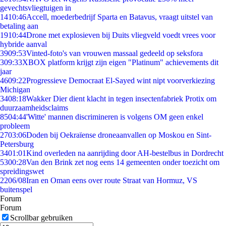
gevechtsvliegtuigen in
14
10:46
Accell, moederbedrijf Sparta en Batavus, vraagt uitstel van
betaling aan
19
10:44
Drone met explosieven bij Duits vliegveld voedt vrees voor
hybride aanval
39
09:53
Vinted-foto's van vrouwen massaal gedeeld op seksfora
3
09:33
XBOX platform krijgt zijn eigen "Platinum" achievements dit
jaar
46
09:22
Progressieve Democraat El-Sayed wint nipt voorverkiezing
Michigan
34
08:18
Wakker Dier dient klacht in tegen insectenfabriek Protix om
duurzaamheidsclaims
85
04:44
'Witte' mannen discrimineren is volgens OM geen enkel
probleem
27
03:06
Doden bij Oekraïense droneaanvallen op Moskou en Sint-
Petersburg
34
01:01
Kind overleden na aanrijding door AH-bestelbus in Dordrecht
53
00:28
Van den Brink zet nog eens 14 gemeenten onder toezicht om
spreidingswet
22
06/08
Iran en Oman eens over route Straat van Hormuz, VS
buitenspel
Forum
Forum
Scrollbar gebruiken