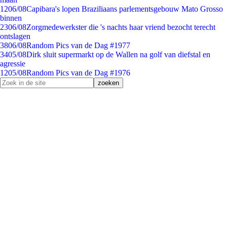
12
06/08
Capibara's lopen Braziliaans parlementsgebouw Mato Grosso
binnen
23
06/08
Zorgmedewerkster die 's nachts haar vriend bezocht terecht
ontslagen
38
06/08
Random Pics van de Dag #1977
34
05/08
Dirk sluit supermarkt op de Wallen na golf van diefstal en
agressie
12
05/08
Random Pics van de Dag #1976