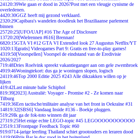
241
20:39
Wie gaan er dood in 2026?Post met een vleugje cynisme de
overledenen.
44
20:30
GGZ heeft mij gezond verklaard.
23
20:29
Capibara's wandelen doodleuk het Braziliaanse parlement
binnen
257
20:25
[UFO/UAP] #16 The Age of Disclosure
137
20:20
[Wielrennen #616] Brennan!
68
20:15
GTA VI #12 GTA VI Extended look 27 Augustus Netflix/YT
10
20:13
[gratis] Videogames Part 9: Gratis en free-to-play games!
43
19:50
[Voorspellen] Voorspel de eindstand van de Eredivisie
2026/2027
7
19:48
Dries Roelvink spreekt vakantieganger aan om gele zwembroek
49
19:46
Woningtekort: dus ga je woningen slopen, logisch
241
19:46
Top 2000 Editie 2025 #243 Alle dikzakken willen op je
lijken
4
19:42
Last minute balie Schiphol
8
19:39
[2023] Australië: Voyager - Promise #2 - Ze komen naar
Tilburg
74
19:36
Een tactische/militaire analyse van het front in Oekraïne #31
148
19:32
[SBS6] Vandaag Inside #136 - Boekje pluggen.
5
19:29
Ik ga de fok-toto winnen dit jaar
273
19:25
Het enige echte LEGO-topic #45 LEGOOOOOOOOOOO
235
19:13
Frontpage Feedback Topic #60
9
19:07
14-jarige leerling Thailand schiet grootouders en leraren dood
14
19:06
Prijs Bar le duc rood in het buitenland