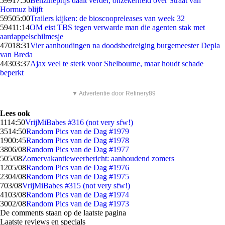
599
17:56
Benzineprijs daalt verder, onzekerheid over Straat van
Hormuz blijft
595
05:00
Trailers kijken: de bioscoopreleases van week 32
594
11:14
OM eist TBS tegen verwarde man die agenten stak met
aardappelschilmesje
470
18:31
Vier aanhoudingen na doodsbedreiging burgemeester Depla
van Breda
443
03:37
Ajax veel te sterk voor Shelbourne, maar houdt schade
beperkt
▼ Advertentie door Refinery89
Lees ook
11
14:50
VrijMiBabes #316 (not very sfw!)
35
14:50
Random Pics van de Dag #1979
19
00:45
Random Pics van de Dag #1978
38
06/08
Random Pics van de Dag #1977
5
05/08
Zomervakantieweerbericht: aanhoudend zomers
12
05/08
Random Pics van de Dag #1976
23
04/08
Random Pics van de Dag #1975
7
03/08
VrijMiBabes #315 (not very sfw!)
41
03/08
Random Pics van de Dag #1974
30
02/08
Random Pics van de Dag #1973
De comments staan op de laatste pagina
Laatste reviews en specials