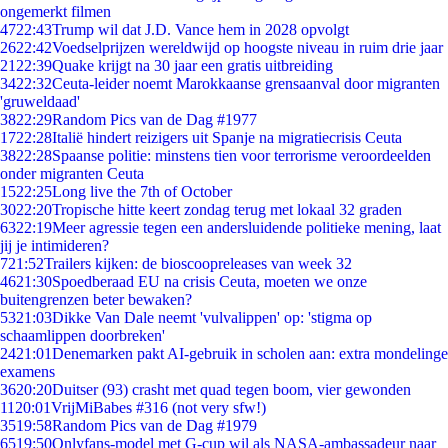
ongemerkt filmen
47
22:43
Trump wil dat J.D. Vance hem in 2028 opvolgt
26
22:42
Voedselprijzen wereldwijd op hoogste niveau in ruim drie jaar
21
22:39
Quake krijgt na 30 jaar een gratis uitbreiding
34
22:32
Ceuta-leider noemt Marokkaanse grensaanval door migranten
'gruweldaad'
38
22:29
Random Pics van de Dag #1977
17
22:28
Italië hindert reizigers uit Spanje na migratiecrisis Ceuta
38
22:28
Spaanse politie: minstens tien voor terrorisme veroordeelden
onder migranten Ceuta
15
22:25
Long live the 7th of October
30
22:20
Tropische hitte keert zondag terug met lokaal 32 graden
63
22:19
Meer agressie tegen een andersluidende politieke mening, laat
jij je intimideren?
7
21:52
Trailers kijken: de bioscoopreleases van week 32
46
21:30
Spoedberaad EU na crisis Ceuta, moeten we onze
buitengrenzen beter bewaken?
53
21:03
Dikke Van Dale neemt 'vulvalippen' op: 'stigma op
schaamlippen doorbreken'
24
21:01
Denemarken pakt AI-gebruik in scholen aan: extra mondelinge
examens
36
20:20
Duitser (93) crasht met quad tegen boom, vier gewonden
11
20:01
VrijMiBabes #316 (not very sfw!)
35
19:58
Random Pics van de Dag #1979
65
19:50
Onlyfans-model met G-cup wil als NASA-ambassadeur naar