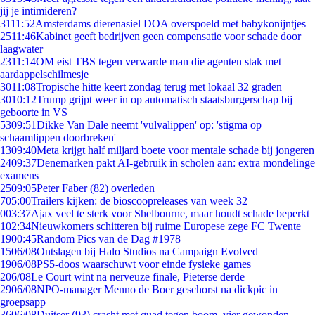
jij je intimideren?
31
11:52
Amsterdams dierenasiel DOA overspoeld met babykonijntjes
25
11:46
Kabinet geeft bedrijven geen compensatie voor schade door
laagwater
23
11:14
OM eist TBS tegen verwarde man die agenten stak met
aardappelschilmesje
30
11:08
Tropische hitte keert zondag terug met lokaal 32 graden
30
10:12
Trump grijpt weer in op automatisch staatsburgerschap bij
geboorte in VS
53
09:51
Dikke Van Dale neemt 'vulvalippen' op: 'stigma op
schaamlippen doorbreken'
13
09:40
Meta krijgt half miljard boete voor mentale schade bij jongeren
24
09:37
Denemarken pakt AI-gebruik in scholen aan: extra mondelinge
examens
25
09:05
Peter Faber (82) overleden
7
05:00
Trailers kijken: de bioscoopreleases van week 32
0
03:37
Ajax veel te sterk voor Shelbourne, maar houdt schade beperkt
1
02:34
Nieuwkomers schitteren bij ruime Europese zege FC Twente
19
00:45
Random Pics van de Dag #1978
15
06/08
Ontslagen bij Halo Studios na Campaign Evolved
19
06/08
PS5-doos waarschuwt voor einde fysieke games
2
06/08
Le Court wint na nerveuze finale, Pieterse derde
29
06/08
NPO-manager Menno de Boer geschorst na dickpic in
groepsapp
36
06/08
Duitser (93) crasht met quad tegen boom, vier gewonden