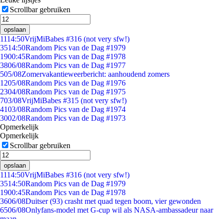
Scrollbar gebruiken
opslaan
11
14:50
VrijMiBabes #316 (not very sfw!)
35
14:50
Random Pics van de Dag #1979
19
00:45
Random Pics van de Dag #1978
38
06/08
Random Pics van de Dag #1977
5
05/08
Zomervakantieweerbericht: aanhoudend zomers
12
05/08
Random Pics van de Dag #1976
23
04/08
Random Pics van de Dag #1975
7
03/08
VrijMiBabes #315 (not very sfw!)
41
03/08
Random Pics van de Dag #1974
30
02/08
Random Pics van de Dag #1973
Opmerkelijk
Opmerkelijk
Scrollbar gebruiken
opslaan
11
14:50
VrijMiBabes #316 (not very sfw!)
35
14:50
Random Pics van de Dag #1979
19
00:45
Random Pics van de Dag #1978
36
06/08
Duitser (93) crasht met quad tegen boom, vier gewonden
65
06/08
Onlyfans-model met G-cup wil als NASA-ambassadeur naar
maan