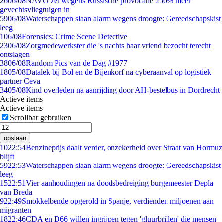
26
06/08
NAVO zet wegens Russische provocatie 250% meer
gevechtsvliegtuigen in
59
06/08
Waterschappen slaan alarm wegens droogte: Gereedschapskist
leeg
1
06/08
Forensics: Crime Scene Detective
23
06/08
Zorgmedewerkster die 's nachts haar vriend bezocht terecht
ontslagen
38
06/08
Random Pics van de Dag #1977
18
05/08
Datalek bij Bol en de Bijenkorf na cyberaanval op logistiek
partner Ceva
34
05/08
Kind overleden na aanrijding door AH-bestelbus in Dordrecht
Actieve items
Actieve items
Scrollbar gebruiken
opslaan
10
22:54
Benzineprijs daalt verder, onzekerheid over Straat van Hormuz
blijft
59
22:53
Waterschappen slaan alarm wegens droogte: Gereedschapskist
leeg
15
22:51
Vier aanhoudingen na doodsbedreiging burgemeester Depla
van Breda
9
22:49
Smokkelbende opgerold in Spanje, verdienden miljoenen aan
migranten
18
22:46
CDA en D66 willen ingrijpen tegen 'gluurbrillen' die mensen