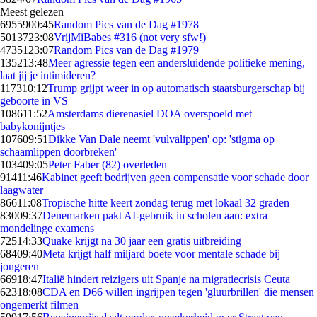
Meest gelezen
69559
00:45
Random Pics van de Dag #1978
50137
23:08
VrijMiBabes #316 (not very sfw!)
47351
23:07
Random Pics van de Dag #1979
1352
13:48
Meer agressie tegen een andersluidende politieke mening,
laat jij je intimideren?
1173
10:12
Trump grijpt weer in op automatisch staatsburgerschap bij
geboorte in VS
1086
11:52
Amsterdams dierenasiel DOA overspoeld met
babykonijntjes
1076
09:51
Dikke Van Dale neemt 'vulvalippen' op: 'stigma op
schaamlippen doorbreken'
1034
09:05
Peter Faber (82) overleden
914
11:46
Kabinet geeft bedrijven geen compensatie voor schade door
laagwater
866
11:08
Tropische hitte keert zondag terug met lokaal 32 graden
830
09:37
Denemarken pakt AI-gebruik in scholen aan: extra
mondelinge examens
725
14:33
Quake krijgt na 30 jaar een gratis uitbreiding
684
09:40
Meta krijgt half miljard boete voor mentale schade bij
jongeren
669
18:47
Italië hindert reizigers uit Spanje na migratiecrisis Ceuta
623
18:08
CDA en D66 willen ingrijpen tegen 'gluurbrillen' die mensen
ongemerkt filmen