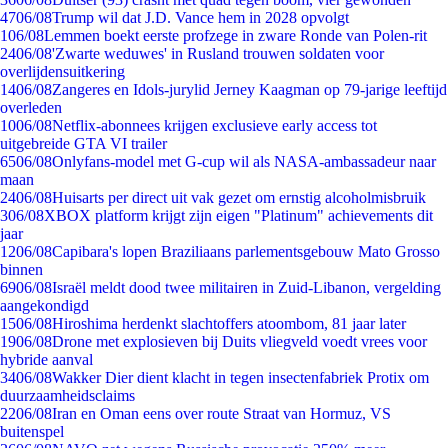
47
06/08
Trump wil dat J.D. Vance hem in 2028 opvolgt
1
06/08
Lemmen boekt eerste profzege in zware Ronde van Polen-rit
24
06/08
'Zwarte weduwes' in Rusland trouwen soldaten voor
overlijdensuitkering
14
06/08
Zangeres en Idols-jurylid Jerney Kaagman op 79-jarige leeftijd
overleden
10
06/08
Netflix-abonnees krijgen exclusieve early access tot
uitgebreide GTA VI trailer
65
06/08
Onlyfans-model met G-cup wil als NASA-ambassadeur naar
maan
24
06/08
Huisarts per direct uit vak gezet om ernstig alcoholmisbruik
3
06/08
XBOX platform krijgt zijn eigen "Platinum" achievements dit
jaar
12
06/08
Capibara's lopen Braziliaans parlementsgebouw Mato Grosso
binnen
69
06/08
Israël meldt dood twee militairen in Zuid-Libanon, vergelding
aangekondigd
15
06/08
Hiroshima herdenkt slachtoffers atoombom, 81 jaar later
19
06/08
Drone met explosieven bij Duits vliegveld voedt vrees voor
hybride aanval
34
06/08
Wakker Dier dient klacht in tegen insectenfabriek Protix om
duurzaamheidsclaims
22
06/08
Iran en Oman eens over route Straat van Hormuz, VS
buitenspel