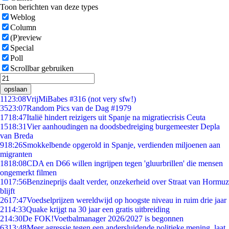
Toon berichten van deze types
Weblog
Column
(P)review
Special
Poll
Scrollbar gebruiken
opslaan
11
23:08
VrijMiBabes #316 (not very sfw!)
35
23:07
Random Pics van de Dag #1979
17
18:47
Italië hindert reizigers uit Spanje na migratiecrisis Ceuta
15
18:31
Vier aanhoudingen na doodsbedreiging burgemeester Depla
van Breda
9
18:26
Smokkelbende opgerold in Spanje, verdienden miljoenen aan
migranten
18
18:08
CDA en D66 willen ingrijpen tegen 'gluurbrillen' die mensen
ongemerkt filmen
10
17:56
Benzineprijs daalt verder, onzekerheid over Straat van Hormuz
blijft
26
17:47
Voedselprijzen wereldwijd op hoogste niveau in ruim drie jaar
21
14:33
Quake krijgt na 30 jaar een gratis uitbreiding
2
14:30
De FOK!Voetbalmanager 2026/2027 is begonnen
63
13:48
Meer agressie tegen een andersluidende politieke mening, laat