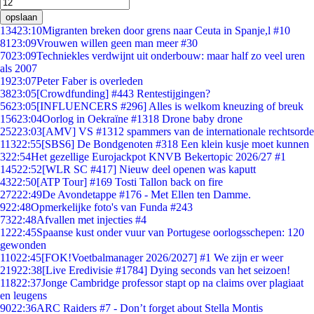
opslaan
134
23:10
Migranten breken door grens naar Ceuta in Spanje,l #10
81
23:09
Vrouwen willen geen man meer #30
70
23:09
Techniekles verdwijnt uit onderbouw: maar half zo veel uren
als 2007
19
23:07
Peter Faber is overleden
38
23:05
[Crowdfunding] #443 Rentestijgingen?
56
23:05
[INFLUENCERS #296] Alles is welkom kneuzing of breuk
156
23:04
Oorlog in Oekraïne #1318 Drone baby drone
252
23:03
[AMV] VS #1312 spammers van de internationale rechtsorde
113
22:55
[SBS6] De Bondgenoten #318 Een klein kusje moet kunnen
3
22:54
Het gezellige Eurojackpot KNVB Bekertopic 2026/27 #1
145
22:52
[WLR SC #417] Nieuw deel openen was kaputt
43
22:50
[ATP Tour] #169 Tosti Tallon back on fire
272
22:49
De Avondetappe #176 - Met Ellen ten Damme.
9
22:48
Opmerkelijke foto's van Funda #243
73
22:48
Afvallen met injecties #4
12
22:45
Spaanse kust onder vuur van Portugese oorlogsschepen: 120
gewonden
110
22:45
[FOK!Voetbalmanager 2026/2027] #1 We zijn er weer
219
22:38
[Live Eredivisie #1784] Dying seconds van het seizoen!
118
22:37
Jonge Cambridge professor stapt op na claims over plagiaat
en leugens
90
22:36
ARC Raiders #7 - Don’t forget about Stella Montis