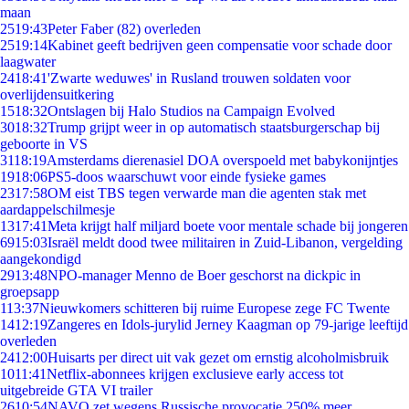
maan
25
19:43
Peter Faber (82) overleden
25
19:14
Kabinet geeft bedrijven geen compensatie voor schade door
laagwater
24
18:41
'Zwarte weduwes' in Rusland trouwen soldaten voor
overlijdensuitkering
15
18:32
Ontslagen bij Halo Studios na Campaign Evolved
30
18:32
Trump grijpt weer in op automatisch staatsburgerschap bij
geboorte in VS
31
18:19
Amsterdams dierenasiel DOA overspoeld met babykonijntjes
19
18:06
PS5-doos waarschuwt voor einde fysieke games
23
17:58
OM eist TBS tegen verwarde man die agenten stak met
aardappelschilmesje
13
17:41
Meta krijgt half miljard boete voor mentale schade bij jongeren
69
15:03
Israël meldt dood twee militairen in Zuid-Libanon, vergelding
aangekondigd
29
13:48
NPO-manager Menno de Boer geschorst na dickpic in
groepsapp
1
13:37
Nieuwkomers schitteren bij ruime Europese zege FC Twente
14
12:19
Zangeres en Idols-jurylid Jerney Kaagman op 79-jarige leeftijd
overleden
24
12:00
Huisarts per direct uit vak gezet om ernstig alcoholmisbruik
10
11:41
Netflix-abonnees krijgen exclusieve early access tot
uitgebreide GTA VI trailer
26
10:54
NAVO zet wegens Russische provocatie 250% meer