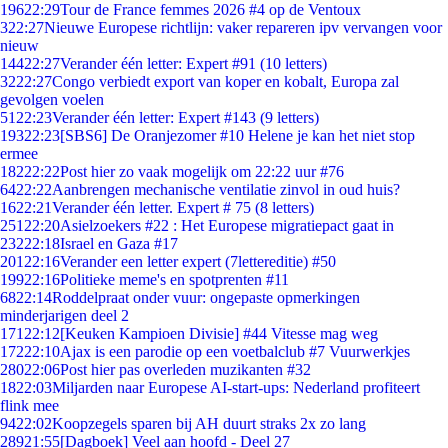
196
22:29
Tour de France femmes 2026 #4 op de Ventoux
3
22:27
Nieuwe Europese richtlijn: vaker repareren ipv vervangen voor
nieuw
144
22:27
Verander één letter: Expert #91 (10 letters)
32
22:27
Congo verbiedt export van koper en kobalt, Europa zal
gevolgen voelen
51
22:23
Verander één letter: Expert #143 (9 letters)
193
22:23
[SBS6] De Oranjezomer #10 Helene je kan het niet stop
ermee
182
22:22
Post hier zo vaak mogelijk om 22:22 uur #76
64
22:22
Aanbrengen mechanische ventilatie zinvol in oud huis?
16
22:21
Verander één letter. Expert # 75 (8 letters)
251
22:20
Asielzoekers #22 : Het Europese migratiepact gaat in
232
22:18
Israel en Gaza #17
201
22:16
Verander een letter expert (7lettereditie) #50
199
22:16
Politieke meme's en spotprenten #11
68
22:14
Roddelpraat onder vuur: ongepaste opmerkingen
minderjarigen deel 2
171
22:12
[Keuken Kampioen Divisie] #44 Vitesse mag weg
172
22:10
Ajax is een parodie op een voetbalclub #7 Vuurwerkjes
280
22:06
Post hier pas overleden muzikanten #32
18
22:03
Miljarden naar Europese AI-start-ups: Nederland profiteert
flink mee
94
22:02
Koopzegels sparen bij AH duurt straks 2x zo lang
289
21:55
[Dagboek] Veel aan hoofd - Deel 27