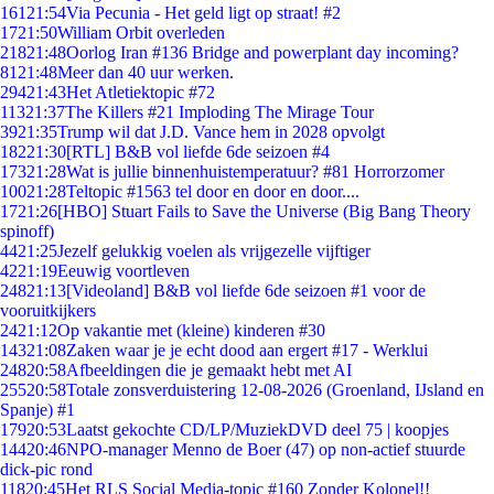
161
21:54
Via Pecunia - Het geld ligt op straat! #2
17
21:50
William Orbit overleden
218
21:48
Oorlog Iran #136 Bridge and powerplant day incoming?
81
21:48
Meer dan 40 uur werken.
294
21:43
Het Atletiektopic #72
113
21:37
The Killers #21 Imploding The Mirage Tour
39
21:35
Trump wil dat J.D. Vance hem in 2028 opvolgt
182
21:30
[RTL] B&B vol liefde 6de seizoen #4
173
21:28
Wat is jullie binnenhuistemperatuur? #81 Horrorzomer
100
21:28
Teltopic #1563 tel door en door en door....
17
21:26
[HBO] Stuart Fails to Save the Universe (Big Bang Theory
spinoff)
44
21:25
Jezelf gelukkig voelen als vrijgezelle vijftiger
42
21:19
Eeuwig voortleven
248
21:13
[Videoland] B&B vol liefde 6de seizoen #1 voor de
vooruitkijkers
24
21:12
Op vakantie met (kleine) kinderen #30
143
21:08
Zaken waar je je echt dood aan ergert #17 - Werklui
248
20:58
Afbeeldingen die je gemaakt hebt met AI
255
20:58
Totale zonsverduistering 12-08-2026 (Groenland, IJsland en
Spanje) #1
179
20:53
Laatst gekochte CD/LP/MuziekDVD deel 75 | koopjes
144
20:46
NPO-manager Menno de Boer (47) op non-actief stuurde
dick-pic rond
118
20:45
Het RLS Social Media-topic #160 Zonder Kolonel!!