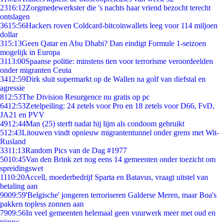
23
16:12
Zorgmedewerkster die 's nachts haar vriend bezocht terecht
ontslagen
36
15:56
Hackers roven Coldcard-bitcoinwallets leeg voor 114 miljoen
dollar
3
15:13
Geen Qatar en Abu Dhabi? Dan eindigt Formule 1-seizoen
mogelijk in Europa
31
13:00
Spaanse politie: minstens tien voor terrorisme veroordeelden
onder migranten Ceuta
34
12:59
Dirk sluit supermarkt op de Wallen na golf van diefstal en
agressie
8
12:53
The Division Resurgence nu gratis op pc
64
12:53
Zetelpeiling: 24 zetels voor Pro en 18 zetels voor D66, FvD,
JA21 en PVV
49
12:44
Man (25) sterft nadat hij lijm als condoom gebruikt
5
12:43
Litouwen vindt opnieuw migrantentunnel onder grens met Wit-
Rusland
33
11:13
Random Pics van de Dag #1977
50
10:45
Van den Brink zet nog eens 14 gemeenten onder toezicht om
spreidingswet
11
10:20
Accell, moederbedrijf Sparta en Batavus, vraagt uitstel van
betaling aan
90
09:59
'Belgische' jongeren terroriseren Galderse Meren, maar Boa's
pakken topless zonnen aan
79
09:56
In veel gemeenten helemaal geen vuurwerk meer met oud en
nieuw