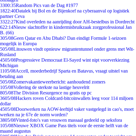
33
00:35
Random Pics van de Dag #1977
18
22:40
Datalek bij Bol en de Bijenkorf na cyberaanval op logistiek
partner Ceva
33
22:27
Kind overleden na aanrijding door AH-bestelbus in Dordrecht
6
22:14
Nieuw slachtoffer in kindermisbruikzaak zorgprofessional Jan
B. (66)
3
05/08
Geen Qatar en Abu Dhabi? Dan eindigt Formule 1-seizoen
mogelijk in Europa
5
05/08
Litouwen vindt opnieuw migrantentunnel onder grens met Wit-
Rusland
45
05/08
Progressieve Democraat El-Sayed wint nipt voorverkiezing
Michigan
11
05/08
Accell, moederbedrijf Sparta en Batavus, vraagt uitstel van
betaling aan
5
05/08
Zomervakantieweerbericht: aanhoudend zomers
1
05/08
Vollering de sterkste na lastige heuvelrit
8
05/08
The Division Resurgence nu gratis op pc
36
05/08
Hackers roven Coldcard-bitcoinwallets leeg voor 114 miljoen
dollar
45
05/08
Doorwerken na AOW-leeftijd vaker vastgelegd in cao's, moet
werken na je 67e de norm worden?
38
05/08
Vinted-foto's van vrouwen massaal gedeeld op seksfora
1
05/08
Nieuwe XBOX Game Pass titels voor de eerste helft van de
maand augustus