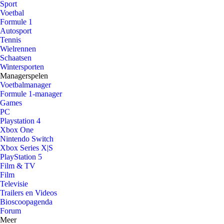
Sport
Voetbal
Formule 1
Autosport
Tennis
Wielrennen
Schaatsen
Wintersporten
Managerspelen
Voetbalmanager
Formule 1-manager
Games
PC
Playstation 4
Xbox One
Nintendo Switch
Xbox Series X|S
PlayStation 5
Film & TV
Film
Televisie
Trailers en Videos
Bioscoopagenda
Forum
Meer