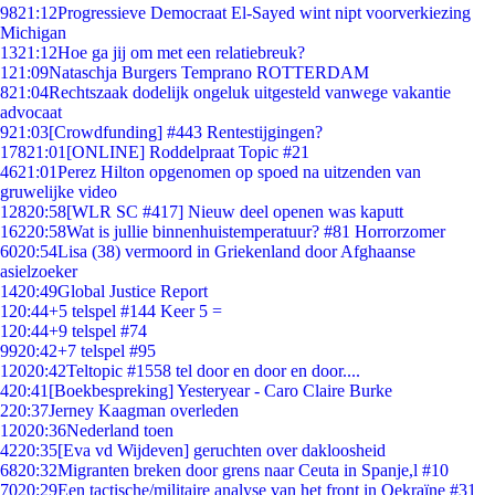
98
21:12
Progressieve Democraat El-Sayed wint nipt voorverkiezing
Michigan
13
21:12
Hoe ga jij om met een relatiebreuk?
1
21:09
Nataschja Burgers Temprano ROTTERDAM
8
21:04
Rechtszaak dodelijk ongeluk uitgesteld vanwege vakantie
advocaat
9
21:03
[Crowdfunding] #443 Rentestijgingen?
178
21:01
[ONLINE] Roddelpraat Topic #21
46
21:01
Perez Hilton opgenomen op spoed na uitzenden van
gruwelijke video
128
20:58
[WLR SC #417] Nieuw deel openen was kaputt
162
20:58
Wat is jullie binnenhuistemperatuur? #81 Horrorzomer
60
20:54
Lisa (38) vermoord in Griekenland door Afghaanse
asielzoeker
14
20:49
Global Justice Report
1
20:44
+5 telspel #144 Keer 5 =
1
20:44
+9 telspel #74
99
20:42
+7 telspel #95
120
20:42
Teltopic #1558 tel door en door en door....
4
20:41
[Boekbespreking] Yesteryear - Caro Claire Burke
2
20:37
Jerney Kaagman overleden
120
20:36
Nederland toen
42
20:35
[Eva vd Wijdeven] geruchten over dakloosheid
68
20:32
Migranten breken door grens naar Ceuta in Spanje,l #10
70
20:29
Een tactische/militaire analyse van het front in Oekraïne #31