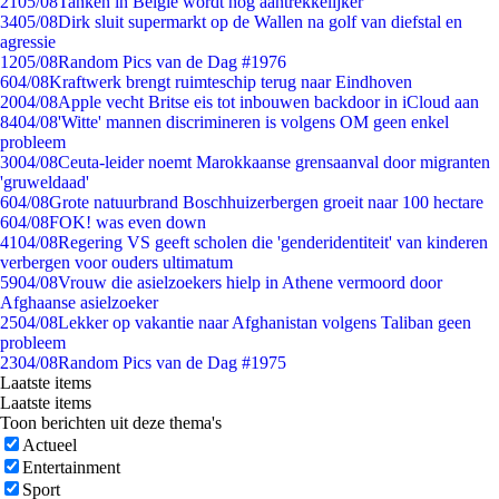
21
05/08
Tanken in België wordt nóg aantrekkelijker
34
05/08
Dirk sluit supermarkt op de Wallen na golf van diefstal en
agressie
12
05/08
Random Pics van de Dag #1976
6
04/08
Kraftwerk brengt ruimteschip terug naar Eindhoven
20
04/08
Apple vecht Britse eis tot inbouwen backdoor in iCloud aan
84
04/08
'Witte' mannen discrimineren is volgens OM geen enkel
probleem
30
04/08
Ceuta-leider noemt Marokkaanse grensaanval door migranten
'gruweldaad'
6
04/08
Grote natuurbrand Boschhuizerbergen groeit naar 100 hectare
6
04/08
FOK! was even down
41
04/08
Regering VS geeft scholen die 'genderidentiteit' van kinderen
verbergen voor ouders ultimatum
59
04/08
Vrouw die asielzoekers hielp in Athene vermoord door
Afghaanse asielzoeker
25
04/08
Lekker op vakantie naar Afghanistan volgens Taliban geen
probleem
23
04/08
Random Pics van de Dag #1975
Laatste items
Laatste items
Toon berichten uit deze thema's
Actueel
Entertainment
Sport