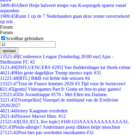
34
09:49
Albert Heijn halveert tempo van Koopzegels sparen vanaf
september
19
09:45
Ruim 1 op de 7 Nederlanders gaan deze zomer onverzekerd
op reis
Forum
Forum
Scrollbar gebruiken
opslaan
135
21:49
[Conference League Donderdag 20:00 uur] Ajax -
Shelbourne FC #2
31
21:49
[INFLUENCERS #295] Van flodderslinger tot Shrek-crème
46
21:49
Het grote dagelijkse Trump nieuws topic #31
112
21:48
[RTL] B&B vol liefde 6de seizoen #4
233
21:47
Tour de France femmes 2026 #3 Tijd voor de borstcrawl
8
21:45
[gratis] Videogames Part 9: Gratis en free-to-play games!
235
21:45
De Avondetappe #176 - Met Ellen ten Damme.
32
21:45
[Voorspellen] Voorspel de eindstand van de Eredivisie
2026/2027
48
21:44
Jerney Kaagman overleden
20
21:44
Nieuwe Marvel films. #12
215
21:43
[UEL/ECL live topic] #160 GOAAAAAAAAAAAAAL
0
21:43
Pinda-allergie? Andermans poep slikken helpt misschien
271
21:42
Post hier pas overleden muzikanten #32