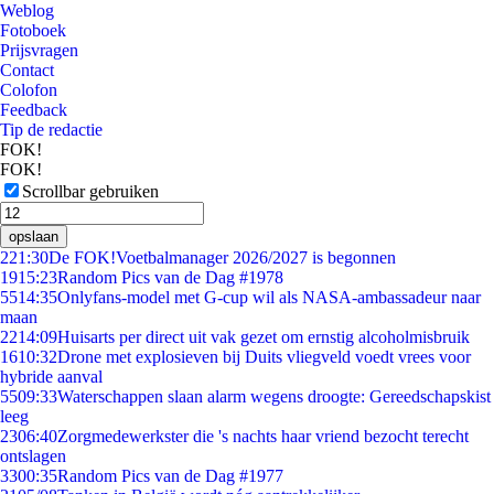
Weblog
Fotoboek
Prijsvragen
Contact
Colofon
Feedback
Tip de redactie
FOK!
FOK!
Scrollbar gebruiken
opslaan
2
21:30
De FOK!Voetbalmanager 2026/2027 is begonnen
19
15:23
Random Pics van de Dag #1978
55
14:35
Onlyfans-model met G-cup wil als NASA-ambassadeur naar
maan
22
14:09
Huisarts per direct uit vak gezet om ernstig alcoholmisbruik
16
10:32
Drone met explosieven bij Duits vliegveld voedt vrees voor
hybride aanval
55
09:33
Waterschappen slaan alarm wegens droogte: Gereedschapskist
leeg
23
06:40
Zorgmedewerkster die 's nachts haar vriend bezocht terecht
ontslagen
33
00:35
Random Pics van de Dag #1977