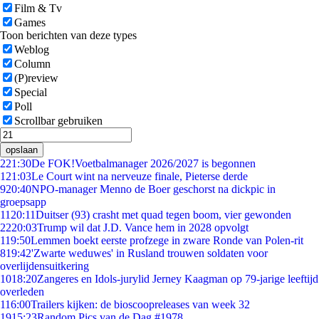
Film & Tv
Games
Toon berichten van deze types
Weblog
Column
(P)review
Special
Poll
Scrollbar gebruiken
opslaan
2
21:30
De FOK!Voetbalmanager 2026/2027 is begonnen
1
21:03
Le Court wint na nerveuze finale, Pieterse derde
9
20:40
NPO-manager Menno de Boer geschorst na dickpic in
groepsapp
11
20:11
Duitser (93) crasht met quad tegen boom, vier gewonden
22
20:03
Trump wil dat J.D. Vance hem in 2028 opvolgt
1
19:50
Lemmen boekt eerste profzege in zware Ronde van Polen-rit
8
19:42
'Zwarte weduwes' in Rusland trouwen soldaten voor
overlijdensuitkering
10
18:20
Zangeres en Idols-jurylid Jerney Kaagman op 79-jarige leeftijd
overleden
1
16:00
Trailers kijken: de bioscoopreleases van week 32
19
15:23
Random Pics van de Dag #1978