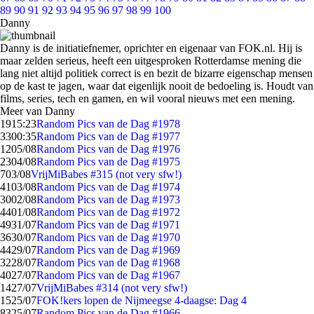
89
90
91
92
93
94
95
96
97
98
99
100
Danny
Danny is de initiatiefnemer, oprichter en eigenaar van FOK.nl. Hij is
maar zelden serieus, heeft een uitgesproken Rotterdamse mening die
lang niet altijd politiek correct is en bezit de bizarre eigenschap mensen
op de kast te jagen, waar dat eigenlijk nooit de bedoeling is. Houdt van
films, series, tech en gamen, en wil vooral nieuws met een mening.
Meer van Danny
19
15:23
Random Pics van de Dag #1978
33
00:35
Random Pics van de Dag #1977
12
05/08
Random Pics van de Dag #1976
23
04/08
Random Pics van de Dag #1975
7
03/08
VrijMiBabes #315 (not very sfw!)
41
03/08
Random Pics van de Dag #1974
30
02/08
Random Pics van de Dag #1973
44
01/08
Random Pics van de Dag #1972
49
31/07
Random Pics van de Dag #1971
36
30/07
Random Pics van de Dag #1970
44
29/07
Random Pics van de Dag #1969
32
28/07
Random Pics van de Dag #1968
40
27/07
Random Pics van de Dag #1967
14
27/07
VrijMiBabes #314 (not very sfw!)
15
25/07
FOK!kers lopen de Nijmeegse 4-daagse: Dag 4
83
25/07
Random Pics van de Dag #1966