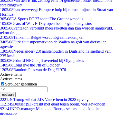
50
05/08
Van den Brink zet nog eens 14 gemeenten onder toezicht om
spreidingswet
18
05/08
Iran overweegt Europese hulp bij ruimen mijnen in Straat van
Hormuz
3
05/08
EA Sports FC 27 toont The Grounds-modus
1
05/08
Gears of War: E-Day open beta begint 6 augustus
36
05/08
Pentagon verbruikt meer raketten dan kan worden aangevuld,
tekort dreigt
21
05/08
Tanken in België wordt nóg aantrekkelijker
34
05/08
Dirk sluit supermarkt op de Wallen na golf van diefstal en
agressie
13
05/08
Nederlander (23) aangehouden in Duitsland na snelheid van
235 km/u
3
05/08
Gedurfd NEC blijft overeind bij Olympiakos
14
05/08
Long live the 7th of October
12
05/08
Random Pics van de Dag #1976
Actieve items
Actieve items
Scrollbar gebruiken
opslaan
22
21:46
Trump wil dat J.D. Vance hem in 2028 opvolgt
11
21:45
Duitser (93) crasht met quad tegen boom, vier gewonden
9
21:41
NPO-manager Menno de Boer geschorst na dickpic in
groepsapp