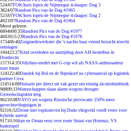
5
24/07
FOK!kers lopen de Nijmeegse 4-daagse: Dag 3
38
24/07
Random Pics van de Dag #1965
5
23/07
FOK!kers lopen de Nijmeegse 4-daagse: Dag 2
49
23/07
Random Pics van de Dag #1964
Meest gelezen
68946
00:35
Random Pics van de Dag #1977
46026
15:23
Random Pics van de Dag #1978
1734
06:40
Zorgmedewerkster die 's nachts haar vriend bezocht terecht
ontslagen
1604
22:27
Kind overleden na aanrijding door AH-bestelbus in
Dordrecht
1573
14:35
Onlyfans-model met G-cup wil als NASA-ambassadeur
naar maan
1241
22:40
Datalek bij Bol en de Bijenkorf na cyberaanval op logistiek
partner Ceva
1145
14:09
Huisarts per direct uit vak gezet om ernstig alcoholmisbruik
988
09:33
Waterschappen slaan alarm wegens droogte:
Gereedschapskist leeg
962
10:08
NAVO zet wegens Russische provocatie 250% meer
gevechtsvliegtuigen in
921
10:32
Drone met explosieven bij Duits vliegveld voedt vrees voor
hybride aanval
917
10:16
Iran en Oman eens over route Straat van Hormuz, VS
buitenspel