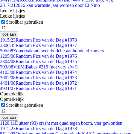
28
17:21
2026 kan warmste jaar worden door El Nino
Leuke lijstjes
Leuke lijstjes
Scrollbar gebruiken
opslaan
19
15:23
Random Pics van de Dag #1978
33
00:35
Random Pics van de Dag #1977
5
05/08
Zomervakantieweerbericht: aanhoudend zomers
12
05/08
Random Pics van de Dag #1976
23
04/08
Random Pics van de Dag #1975
7
03/08
VrijMiBabes #315 (not very sfw!)
41
03/08
Random Pics van de Dag #1974
30
02/08
Random Pics van de Dag #1973
44
01/08
Random Pics van de Dag #1972
49
31/07
Random Pics van de Dag #1971
Opmerkelijk
Opmerkelijk
Scrollbar gebruiken
opslaan
11
20:11
Duitser (93) crasht met quad tegen boom, vier gewonden
19
15:23
Random Pics van de Dag #1978
55
14:35
Onlyfans-model met G-cup wil als NASA-ambassadeur naar