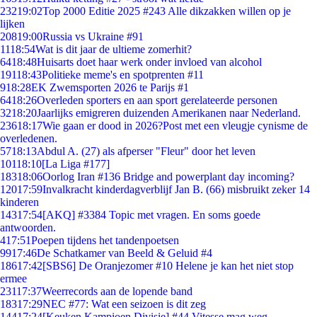
232
19:02
Top 2000 Editie 2025 #243 Alle dikzakken willen op je
lijken
208
19:00
Russia vs Ukraine #91
11
18:54
Wat is dit jaar de ultieme zomerhit?
64
18:48
Huisarts doet haar werk onder invloed van alcohol
191
18:43
Politieke meme's en spotprenten #11
9
18:28
EK Zwemsporten 2026 te Parijs #1
64
18:26
Overleden sporters en aan sport gerelateerde personen
32
18:20
Jaarlijks emigreren duizenden Amerikanen naar Nederland.
236
18:17
Wie gaan er dood in 2026?Post met een vleugje cynisme de
overledenen.
57
18:13
Abdul A. (27) als afperser "Fleur" door het leven
101
18:10
[La Liga #177]
183
18:06
Oorlog Iran #136 Bridge and powerplant day incoming?
120
17:59
Invalkracht kinderdagverblijf Jan B. (66) misbruikt zeker 14
kinderen
143
17:54
[AKQ] #3384 Topic met vragen. En soms goede
antwoorden.
4
17:51
Poepen tijdens het tandenpoetsen
99
17:46
De Schatkamer van Beeld & Geluid #4
186
17:42
[SBS6] De Oranjezomer #10 Helene je kan het niet stop
ermee
231
17:37
Weerrecords aan de lopende band
183
17:29
NEC #77: Wat een seizoen is dit zeg
144
17:24
[Keuken Kampioen Divisie] #44 Vitesse mag weg