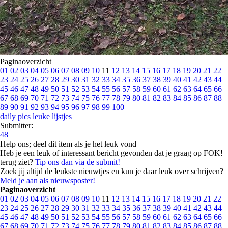
Paginaoverzicht
01
02
03
04
05
06
07
08
09
10
11
12
13
14
15
16
17
18
19
20
21
22
23
24
25
26
27
28
29
30
31
32
33
34
35
36
37
38
39
40
41
42
43
44
45
46
47
48
49
50
51
52
53
54
55
56
57
58
59
60
61
62
63
64
65
66
67
68
69
70
71
72
73
74
75
76
77
78
79
80
81
82
83
84
85
86
87
88
89
90
91
92
93
94
95
96
97
98
99
100
daily pics
leuke lijstjes
Submitter:
48
Help ons; deel dit item als je het leuk vond
Heb je een leuk of interessant bericht gevonden dat je graag op FOK!
terug ziet?
Tip ons dan via de submit!
Zoek jij altijd de leukste nieuwtjes en kun je daar leuk over schrijven?
Meld je aan als nieuwsposter!
Paginaoverzicht
01
02
03
04
05
06
07
08
09
10
11
12
13
14
15
16
17
18
19
20
21
22
23
24
25
26
27
28
29
30
31
32
33
34
35
36
37
38
39
40
41
42
43
44
45
46
47
48
49
50
51
52
53
54
55
56
57
58
59
60
61
62
63
64
65
66
67
68
69
70
71
72
73
74
75
76
77
78
79
80
81
82
83
84
85
86
87
88