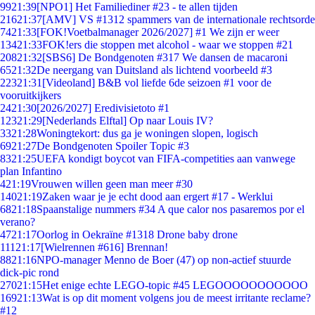
99
21:39
[NPO1] Het Familiediner #23 - te allen tijden
216
21:37
[AMV] VS #1312 spammers van de internationale rechtsorde
74
21:33
[FOK!Voetbalmanager 2026/2027] #1 We zijn er weer
134
21:33
FOK!ers die stoppen met alcohol - waar we stoppen #21
208
21:32
[SBS6] De Bondgenoten #317 We dansen de macaroni
65
21:32
De neergang van Duitsland als lichtend voorbeeld #3
223
21:31
[Videoland] B&B vol liefde 6de seizoen #1 voor de
vooruitkijkers
24
21:30
[2026/2027] Eredivisietoto #1
123
21:29
[Nederlands Elftal] Op naar Louis IV?
33
21:28
Woningtekort: dus ga je woningen slopen, logisch
69
21:27
De Bondgenoten Spoiler Topic #3
83
21:25
UEFA kondigt boycot van FIFA-competities aan vanwege
plan Infantino
4
21:19
Vrouwen willen geen man meer #30
140
21:19
Zaken waar je je echt dood aan ergert #17 - Werklui
68
21:18
Spaanstalige nummers #34 A que calor nos pasaremos por el
verano?
47
21:17
Oorlog in Oekraïne #1318 Drone baby drone
111
21:17
[Wielrennen #616] Brennan!
88
21:16
NPO-manager Menno de Boer (47) op non-actief stuurde
dick-pic rond
270
21:15
Het enige echte LEGO-topic #45 LEGOOOOOOOOOOO
169
21:13
Wat is op dit moment volgens jou de meest irritante reclame?
#12