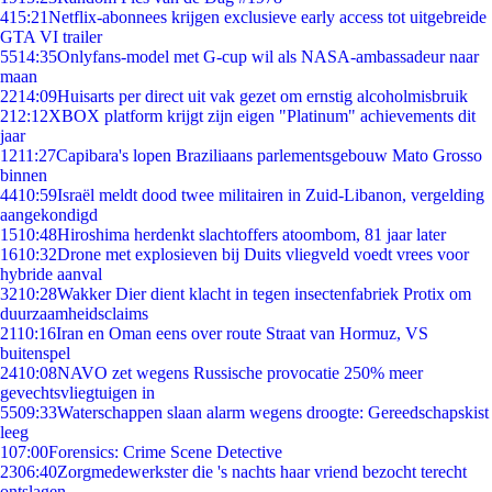
4
15:21
Netflix-abonnees krijgen exclusieve early access tot uitgebreide
GTA VI trailer
55
14:35
Onlyfans-model met G-cup wil als NASA-ambassadeur naar
maan
22
14:09
Huisarts per direct uit vak gezet om ernstig alcoholmisbruik
2
12:12
XBOX platform krijgt zijn eigen "Platinum" achievements dit
jaar
12
11:27
Capibara's lopen Braziliaans parlementsgebouw Mato Grosso
binnen
44
10:59
Israël meldt dood twee militairen in Zuid-Libanon, vergelding
aangekondigd
15
10:48
Hiroshima herdenkt slachtoffers atoombom, 81 jaar later
16
10:32
Drone met explosieven bij Duits vliegveld voedt vrees voor
hybride aanval
32
10:28
Wakker Dier dient klacht in tegen insectenfabriek Protix om
duurzaamheidsclaims
21
10:16
Iran en Oman eens over route Straat van Hormuz, VS
buitenspel
24
10:08
NAVO zet wegens Russische provocatie 250% meer
gevechtsvliegtuigen in
55
09:33
Waterschappen slaan alarm wegens droogte: Gereedschapskist
leeg
1
07:00
Forensics: Crime Scene Detective
23
06:40
Zorgmedewerkster die 's nachts haar vriend bezocht terecht
ontslagen