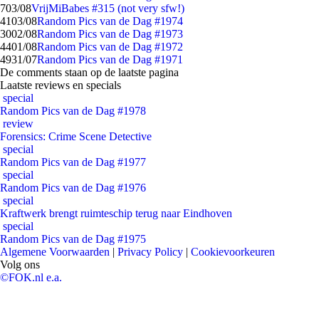
7
03/08
VrijMiBabes #315 (not very sfw!)
41
03/08
Random Pics van de Dag #1974
30
02/08
Random Pics van de Dag #1973
44
01/08
Random Pics van de Dag #1972
49
31/07
Random Pics van de Dag #1971
De comments staan op de laatste pagina
Laatste reviews en specials
special
Random Pics van de Dag #1978
review
Forensics: Crime Scene Detective
special
Random Pics van de Dag #1977
special
Random Pics van de Dag #1976
special
Kraftwerk brengt ruimteschip terug naar Eindhoven
special
Random Pics van de Dag #1975
Algemene Voorwaarden
|
Privacy Policy
|
Cookievoorkeuren
Volg ons
©FOK.nl e.a.