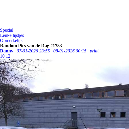
Special
Leuke lijstjes
Opmerkelijk
Random Pics van de Dag #1783
Danny
07-01-2026 23:55
08-01-2026 00:15
print
10
12