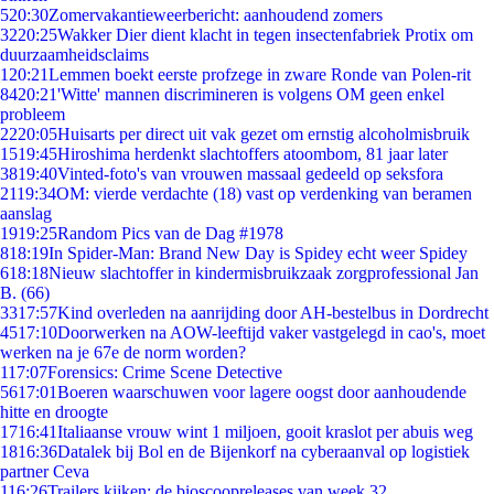
5
20:30
Zomervakantieweerbericht: aanhoudend zomers
32
20:25
Wakker Dier dient klacht in tegen insectenfabriek Protix om
duurzaamheidsclaims
1
20:21
Lemmen boekt eerste profzege in zware Ronde van Polen-rit
84
20:21
'Witte' mannen discrimineren is volgens OM geen enkel
probleem
22
20:05
Huisarts per direct uit vak gezet om ernstig alcoholmisbruik
15
19:45
Hiroshima herdenkt slachtoffers atoombom, 81 jaar later
38
19:40
Vinted-foto's van vrouwen massaal gedeeld op seksfora
21
19:34
OM: vierde verdachte (18) vast op verdenking van beramen
aanslag
19
19:25
Random Pics van de Dag #1978
8
18:19
In Spider-Man: Brand New Day is Spidey echt weer Spidey
6
18:18
Nieuw slachtoffer in kindermisbruikzaak zorgprofessional Jan
B. (66)
33
17:57
Kind overleden na aanrijding door AH-bestelbus in Dordrecht
45
17:10
Doorwerken na AOW-leeftijd vaker vastgelegd in cao's, moet
werken na je 67e de norm worden?
1
17:07
Forensics: Crime Scene Detective
56
17:01
Boeren waarschuwen voor lagere oogst door aanhoudende
hitte en droogte
17
16:41
Italiaanse vrouw wint 1 miljoen, gooit kraslot per abuis weg
18
16:36
Datalek bij Bol en de Bijenkorf na cyberaanval op logistiek
partner Ceva
1
16:26
Trailers kijken: de bioscoopreleases van week 32