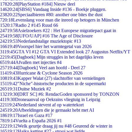
178
20:28
[PlayStation #184] Nieuw deel
146
20:24
[SBS6] Vandaag Inside #136 - Boekje pluggen.
238
20:22
Speciaalbieren #80: another one bites the dust
7
20:18
Levenslang voor man die inreed op betogers in München
15
20:17
Radio 2 #145 Ruud 66
247
19:58
Asielzoekers #22 : Het Europese migratiepact gaat in
254
19:58
[UFO/UAP] #16 The Age of Disclosure
242
19:53
Nederlandstalige muziektopic #13
166
19:49
Voorspel hier het warmtegetal van 2026
31
19:45
GTA VI #12 GTA VI Extended look 27 Augustus Netflix/YT
22
19:45
[Dagboek] Mijn struggles in het dagelijks leven
65
19:44
Afvallen met injecties #4
257
19:44
[Dagboek] Veel aan hoofd - Deel 27
114
19:43
Hurricane & Cyclone Season 2026
108
19:43
Kapper Walat (27) slachtoffer van vernielingen
151
19:42
"Niche"-historische producten in de supermarkt
265
19:31
Duitse Muziek #2
132
19:30
[DRT SC] #6: RendacGoden sponsored by TONZON
41
19:30
Droneaanval op Oekrains vliegtuig in Leipzig
221
19:24
Nederland stevent af op watertekort
245
19:20
Afbeeldingen die je gemaakt hebt met AI
186
19:17
Israel en Gaza #17
78
19:14
Vuelta a España 2026 #1
222
19:12
Welk geurtje draag jij nu #48 Geurend de winter in
165
19:12
Haiku ketting #27 - strooi wat liefde