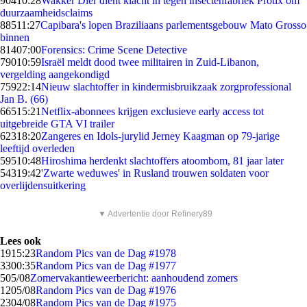
904
10:28
Wakker Dier dient klacht in tegen insectenfabriek Protix om
duurzaamheidsclaims
885
11:27
Capibara's lopen Braziliaans parlementsgebouw Mato Grosso
binnen
814
07:00
Forensics: Crime Scene Detective
790
10:59
Israël meldt dood twee militairen in Zuid-Libanon,
vergelding aangekondigd
759
22:14
Nieuw slachtoffer in kindermisbruikzaak zorgprofessional
Jan B. (66)
665
15:21
Netflix-abonnees krijgen exclusieve early access tot
uitgebreide GTA VI trailer
623
18:20
Zangeres en Idols-jurylid Jerney Kaagman op 79-jarige
leeftijd overleden
595
10:48
Hiroshima herdenkt slachtoffers atoombom, 81 jaar later
543
19:42
'Zwarte weduwes' in Rusland trouwen soldaten voor
overlijdensuitkering
▼ Advertentie door Refinery89
Lees ook
19
15:23
Random Pics van de Dag #1978
33
00:35
Random Pics van de Dag #1977
5
05/08
Zomervakantieweerbericht: aanhoudend zomers
12
05/08
Random Pics van de Dag #1976
23
04/08
Random Pics van de Dag #1975