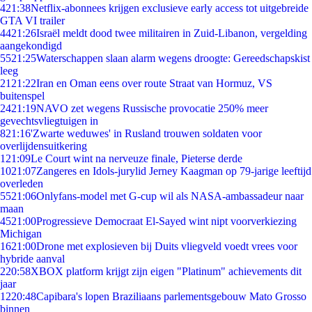
4
21:38
Netflix-abonnees krijgen exclusieve early access tot uitgebreide
GTA VI trailer
44
21:26
Israël meldt dood twee militairen in Zuid-Libanon, vergelding
aangekondigd
55
21:25
Waterschappen slaan alarm wegens droogte: Gereedschapskist
leeg
21
21:22
Iran en Oman eens over route Straat van Hormuz, VS
buitenspel
24
21:19
NAVO zet wegens Russische provocatie 250% meer
gevechtsvliegtuigen in
8
21:16
'Zwarte weduwes' in Rusland trouwen soldaten voor
overlijdensuitkering
1
21:09
Le Court wint na nerveuze finale, Pieterse derde
10
21:07
Zangeres en Idols-jurylid Jerney Kaagman op 79-jarige leeftijd
overleden
55
21:06
Onlyfans-model met G-cup wil als NASA-ambassadeur naar
maan
45
21:00
Progressieve Democraat El-Sayed wint nipt voorverkiezing
Michigan
16
21:00
Drone met explosieven bij Duits vliegveld voedt vrees voor
hybride aanval
2
20:58
XBOX platform krijgt zijn eigen "Platinum" achievements dit
jaar
12
20:48
Capibara's lopen Braziliaans parlementsgebouw Mato Grosso
binnen