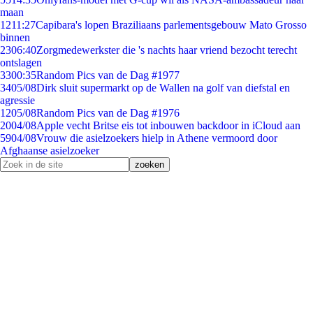
maan
12
11:27
Capibara's lopen Braziliaans parlementsgebouw Mato Grosso
binnen
23
06:40
Zorgmedewerkster die 's nachts haar vriend bezocht terecht
ontslagen
33
00:35
Random Pics van de Dag #1977
34
05/08
Dirk sluit supermarkt op de Wallen na golf van diefstal en
agressie
12
05/08
Random Pics van de Dag #1976
20
04/08
Apple vecht Britse eis tot inbouwen backdoor in iCloud aan
59
04/08
Vrouw die asielzoekers hielp in Athene vermoord door
Afghaanse asielzoeker