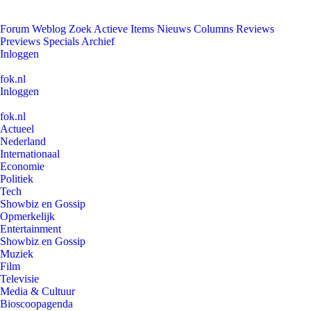
Forum
Weblog
Zoek
Actieve Items
Nieuws
Columns
Reviews
Previews
Specials
Archief
Inloggen
fok.nl
Inloggen
fok.nl
Actueel
Nederland
Internationaal
Economie
Politiek
Tech
Showbiz en Gossip
Opmerkelijk
Entertainment
Showbiz en Gossip
Muziek
Film
Televisie
Media & Cultuur
Bioscoopagenda