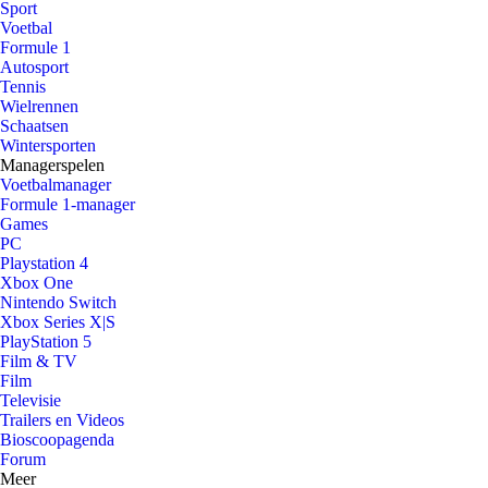
Sport
Voetbal
Formule 1
Autosport
Tennis
Wielrennen
Schaatsen
Wintersporten
Managerspelen
Voetbalmanager
Formule 1-manager
Games
PC
Playstation 4
Xbox One
Nintendo Switch
Xbox Series X|S
PlayStation 5
Film & TV
Film
Televisie
Trailers en Videos
Bioscoopagenda
Forum
Meer