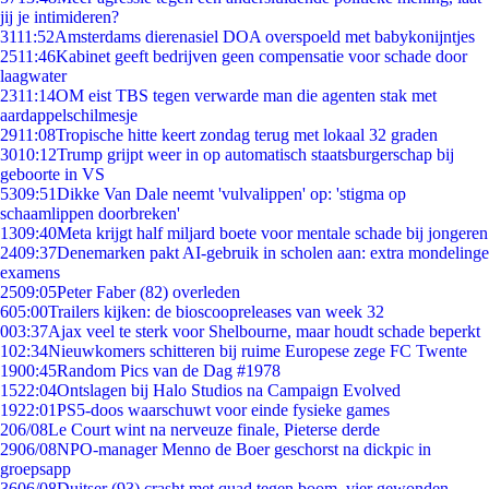
jij je intimideren?
31
11:52
Amsterdams dierenasiel DOA overspoeld met babykonijntjes
25
11:46
Kabinet geeft bedrijven geen compensatie voor schade door
laagwater
23
11:14
OM eist TBS tegen verwarde man die agenten stak met
aardappelschilmesje
29
11:08
Tropische hitte keert zondag terug met lokaal 32 graden
30
10:12
Trump grijpt weer in op automatisch staatsburgerschap bij
geboorte in VS
53
09:51
Dikke Van Dale neemt 'vulvalippen' op: 'stigma op
schaamlippen doorbreken'
13
09:40
Meta krijgt half miljard boete voor mentale schade bij jongeren
24
09:37
Denemarken pakt AI-gebruik in scholen aan: extra mondelinge
examens
25
09:05
Peter Faber (82) overleden
6
05:00
Trailers kijken: de bioscoopreleases van week 32
0
03:37
Ajax veel te sterk voor Shelbourne, maar houdt schade beperkt
1
02:34
Nieuwkomers schitteren bij ruime Europese zege FC Twente
19
00:45
Random Pics van de Dag #1978
15
22:04
Ontslagen bij Halo Studios na Campaign Evolved
19
22:01
PS5-doos waarschuwt voor einde fysieke games
2
06/08
Le Court wint na nerveuze finale, Pieterse derde
29
06/08
NPO-manager Menno de Boer geschorst na dickpic in
groepsapp
36
06/08
Duitser (93) crasht met quad tegen boom, vier gewonden