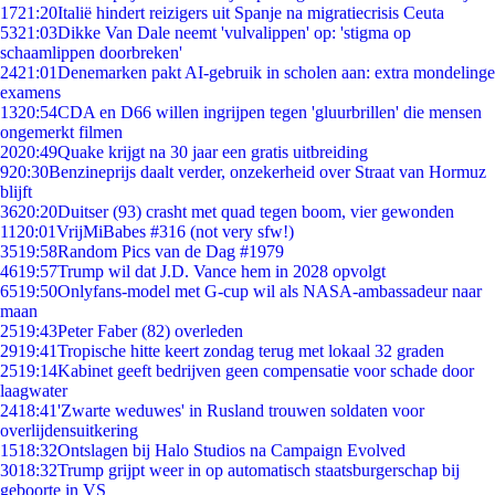
17
21:20
Italië hindert reizigers uit Spanje na migratiecrisis Ceuta
53
21:03
Dikke Van Dale neemt 'vulvalippen' op: 'stigma op
schaamlippen doorbreken'
24
21:01
Denemarken pakt AI-gebruik in scholen aan: extra mondelinge
examens
13
20:54
CDA en D66 willen ingrijpen tegen 'gluurbrillen' die mensen
ongemerkt filmen
20
20:49
Quake krijgt na 30 jaar een gratis uitbreiding
9
20:30
Benzineprijs daalt verder, onzekerheid over Straat van Hormuz
blijft
36
20:20
Duitser (93) crasht met quad tegen boom, vier gewonden
11
20:01
VrijMiBabes #316 (not very sfw!)
35
19:58
Random Pics van de Dag #1979
46
19:57
Trump wil dat J.D. Vance hem in 2028 opvolgt
65
19:50
Onlyfans-model met G-cup wil als NASA-ambassadeur naar
maan
25
19:43
Peter Faber (82) overleden
29
19:41
Tropische hitte keert zondag terug met lokaal 32 graden
25
19:14
Kabinet geeft bedrijven geen compensatie voor schade door
laagwater
24
18:41
'Zwarte weduwes' in Rusland trouwen soldaten voor
overlijdensuitkering
15
18:32
Ontslagen bij Halo Studios na Campaign Evolved
30
18:32
Trump grijpt weer in op automatisch staatsburgerschap bij
geboorte in VS