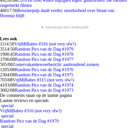
492
18:08
CDA en D66 willen ingrijpen tegen 'gluurbrillen' die mensen
ongemerkt filmen
460
17:56
Benzineprijs daalt verder, onzekerheid over Straat van
Hormuz blijft
▼ Advertentie door Refinery89
Lees ook
11
14:50
VrijMiBabes #316 (not very sfw!)
35
14:50
Random Pics van de Dag #1979
19
00:45
Random Pics van de Dag #1978
37
06/08
Random Pics van de Dag #1977
5
05/08
Zomervakantieweerbericht: aanhoudend zomers
12
05/08
Random Pics van de Dag #1976
23
04/08
Random Pics van de Dag #1975
7
03/08
VrijMiBabes #315 (not very sfw!)
41
03/08
Random Pics van de Dag #1974
30
02/08
Random Pics van de Dag #1973
De comments staan op de laatste pagina
Laatste reviews en specials
special
VrijMiBabes #316 (not very sfw!)
special
Random Pics van de Dag #1979
special