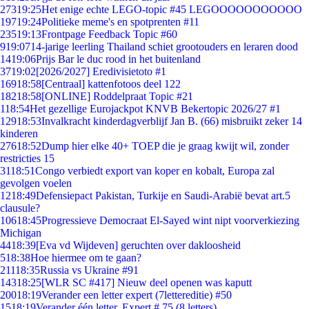
273
19:25
Het enige echte LEGO-topic #45 LEGOOOOOOOOOOO
197
19:24
Politieke meme's en spotprenten #11
235
19:13
Frontpage Feedback Topic #60
9
19:07
14-jarige leerling Thailand schiet grootouders en leraren dood
14
19:06
Prijs Bar le duc rood in het buitenland
37
19:02
[2026/2027] Eredivisietoto #1
169
18:58
[Centraal] kattenfotoos deel 122
182
18:58
[ONLINE] Roddelpraat Topic #21
1
18:54
Het gezellige Eurojackpot KNVB Bekertopic 2026/27 #1
129
18:53
Invalkracht kinderdagverblijf Jan B. (66) misbruikt zeker 14
kinderen
276
18:52
Dump hier elke 40+ TOEP die je graag kwijt wil, zonder
restricties 15
31
18:51
Congo verbiedt export van koper en kobalt, Europa zal
gevolgen voelen
12
18:49
Defensiepact Pakistan, Turkije en Saudi-Arabië bevat art.5
clausule?
106
18:45
Progressieve Democraat El-Sayed wint nipt voorverkiezing
Michigan
44
18:39
[Eva vd Wijdeven] geruchten over dakloosheid
5
18:38
Hoe hiermee om te gaan?
211
18:35
Russia vs Ukraine #91
143
18:25
[WLR SC #417] Nieuw deel openen was kaputt
200
18:19
Verander een letter expert (7lettereditie) #50
15
18:19
Verander één letter. Expert # 75 (8 letters)