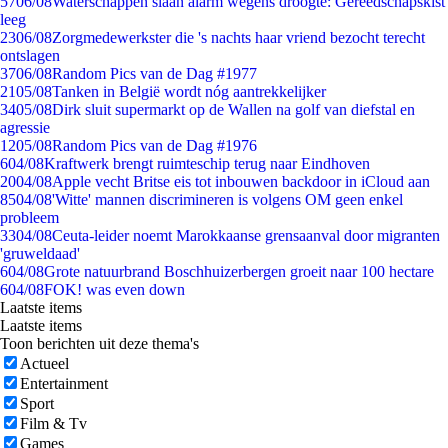
57
06/08
Waterschappen slaan alarm wegens droogte: Gereedschapskist
leeg
23
06/08
Zorgmedewerkster die 's nachts haar vriend bezocht terecht
ontslagen
37
06/08
Random Pics van de Dag #1977
21
05/08
Tanken in België wordt nóg aantrekkelijker
34
05/08
Dirk sluit supermarkt op de Wallen na golf van diefstal en
agressie
12
05/08
Random Pics van de Dag #1976
6
04/08
Kraftwerk brengt ruimteschip terug naar Eindhoven
20
04/08
Apple vecht Britse eis tot inbouwen backdoor in iCloud aan
85
04/08
'Witte' mannen discrimineren is volgens OM geen enkel
probleem
33
04/08
Ceuta-leider noemt Marokkaanse grensaanval door migranten
'gruweldaad'
6
04/08
Grote natuurbrand Boschhuizerbergen groeit naar 100 hectare
6
04/08
FOK! was even down
Laatste items
Laatste items
Toon berichten uit deze thema's
Actueel
Entertainment
Sport
Film & Tv
Games