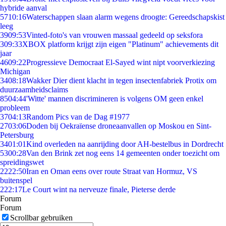
hybride aanval
57
10:16
Waterschappen slaan alarm wegens droogte: Gereedschapskist
leeg
39
09:53
Vinted-foto's van vrouwen massaal gedeeld op seksfora
3
09:33
XBOX platform krijgt zijn eigen "Platinum" achievements dit
jaar
46
09:22
Progressieve Democraat El-Sayed wint nipt voorverkiezing
Michigan
34
08:18
Wakker Dier dient klacht in tegen insectenfabriek Protix om
duurzaamheidsclaims
85
04:44
'Witte' mannen discrimineren is volgens OM geen enkel
probleem
37
04:13
Random Pics van de Dag #1977
27
03:06
Doden bij Oekraïense droneaanvallen op Moskou en Sint-
Petersburg
34
01:01
Kind overleden na aanrijding door AH-bestelbus in Dordrecht
53
00:28
Van den Brink zet nog eens 14 gemeenten onder toezicht om
spreidingswet
22
22:50
Iran en Oman eens over route Straat van Hormuz, VS
buitenspel
2
22:17
Le Court wint na nerveuze finale, Pieterse derde
Forum
Forum
Scrollbar gebruiken