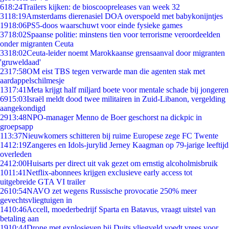
6
18:24
Trailers kijken: de bioscoopreleases van week 32
31
18:19
Amsterdams dierenasiel DOA overspoeld met babykonijntjes
19
18:06
PS5-doos waarschuwt voor einde fysieke games
37
18:02
Spaanse politie: minstens tien voor terrorisme veroordeelden
onder migranten Ceuta
33
18:02
Ceuta-leider noemt Marokkaanse grensaanval door migranten
'gruweldaad'
23
17:58
OM eist TBS tegen verwarde man die agenten stak met
aardappelschilmesje
13
17:41
Meta krijgt half miljard boete voor mentale schade bij jongeren
69
15:03
Israël meldt dood twee militairen in Zuid-Libanon, vergelding
aangekondigd
29
13:48
NPO-manager Menno de Boer geschorst na dickpic in
groepsapp
1
13:37
Nieuwkomers schitteren bij ruime Europese zege FC Twente
14
12:19
Zangeres en Idols-jurylid Jerney Kaagman op 79-jarige leeftijd
overleden
24
12:00
Huisarts per direct uit vak gezet om ernstig alcoholmisbruik
10
11:41
Netflix-abonnees krijgen exclusieve early access tot
uitgebreide GTA VI trailer
26
10:54
NAVO zet wegens Russische provocatie 250% meer
gevechtsvliegtuigen in
14
10:46
Accell, moederbedrijf Sparta en Batavus, vraagt uitstel van
betaling aan
19
10:44
Drone met explosieven bij Duits vliegveld voedt vrees voor