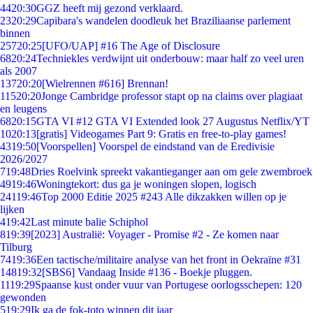
44
20:30
GGZ heeft mij gezond verklaard.
23
20:29
Capibara's wandelen doodleuk het Braziliaanse parlement
binnen
257
20:25
[UFO/UAP] #16 The Age of Disclosure
68
20:24
Techniekles verdwijnt uit onderbouw: maar half zo veel uren
als 2007
137
20:20
[Wielrennen #616] Brennan!
115
20:20
Jonge Cambridge professor stapt op na claims over plagiaat
en leugens
68
20:15
GTA VI #12 GTA VI Extended look 27 Augustus Netflix/YT
10
20:13
[gratis] Videogames Part 9: Gratis en free-to-play games!
43
19:50
[Voorspellen] Voorspel de eindstand van de Eredivisie
2026/2027
7
19:48
Dries Roelvink spreekt vakantieganger aan om gele zwembroek
49
19:46
Woningtekort: dus ga je woningen slopen, logisch
241
19:46
Top 2000 Editie 2025 #243 Alle dikzakken willen op je
lijken
4
19:42
Last minute balie Schiphol
8
19:39
[2023] Australië: Voyager - Promise #2 - Ze komen naar
Tilburg
74
19:36
Een tactische/militaire analyse van het front in Oekraïne #31
148
19:32
[SBS6] Vandaag Inside #136 - Boekje pluggen.
11
19:29
Spaanse kust onder vuur van Portugese oorlogsschepen: 120
gewonden
5
19:29
Ik ga de fok-toto winnen dit jaar