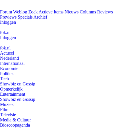
Forum
Weblog
Zoek
Actieve Items
Nieuws
Columns
Reviews
Previews
Specials
Archief
Inloggen
fok.nl
Inloggen
fok.nl
Actueel
Nederland
Internationaal
Economie
Politiek
Tech
Showbiz en Gossip
Opmerkelijk
Entertainment
Showbiz en Gossip
Muziek
Film
Televisie
Media & Cultuur
Bioscoopagenda