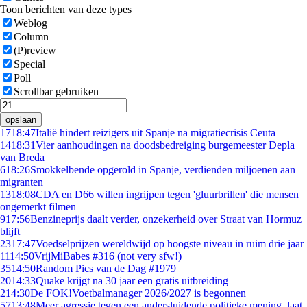
Toon berichten van deze types
Weblog
Column
(P)review
Special
Poll
Scrollbar gebruiken
opslaan
17
18:47
Italië hindert reizigers uit Spanje na migratiecrisis Ceuta
14
18:31
Vier aanhoudingen na doodsbedreiging burgemeester Depla
van Breda
6
18:26
Smokkelbende opgerold in Spanje, verdienden miljoenen aan
migranten
13
18:08
CDA en D66 willen ingrijpen tegen 'gluurbrillen' die mensen
ongemerkt filmen
9
17:56
Benzineprijs daalt verder, onzekerheid over Straat van Hormuz
blijft
23
17:47
Voedselprijzen wereldwijd op hoogste niveau in ruim drie jaar
11
14:50
VrijMiBabes #316 (not very sfw!)
35
14:50
Random Pics van de Dag #1979
20
14:33
Quake krijgt na 30 jaar een gratis uitbreiding
2
14:30
De FOK!Voetbalmanager 2026/2027 is begonnen
57
13:48
Meer agressie tegen een andersluidende politieke mening, laat