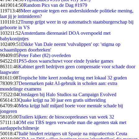
44190
14:50
Random Pics van de Dag #1979
1197
13:48
Meer agressie tegen een andersluidende politieke mening,
laat jij je intimideren?
1101
10:12
Trump grijpt weer in op automatisch staatsburgerschap bij
geboorte in VS
1032
11:52
Amsterdams dierenasiel DOA overspoeld met
babykonijntjes
1024
09:51
Dikke Van Dale neemt 'vulvalippen' op: 'stigma op
schaamlippen doorbreken'
994
09:05
Peter Faber (82) overleden
945
22:01
PS5-doos waarschuwt voor einde fysieke games
863
11:46
Kabinet geeft bedrijven geen compensatie voor schade door
laagwater
816
11:08
Tropische hitte keert zondag terug met lokaal 32 graden
783
09:37
Denemarken pakt AI-gebruik in scholen aan: extra
mondelinge examens
735
22:04
Ontslagen bij Halo Studios na Campaign Evolved
656
14:33
Quake krijgt na 30 jaar een gratis uitbreiding
647
09:40
Meta krijgt half miljard boete voor mentale schade bij
jongeren
581
05:00
Trailers kijken: de bioscoopreleases van week 32
571
11:14
OM eist TBS tegen verwarde man die agenten stak met
aardappelschilmesje
500
18:47
Italië hindert reizigers uit Spanje na migratiecrisis Ceuta