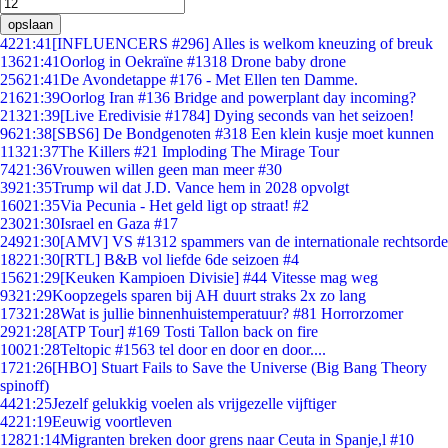
opslaan
42
21:41
[INFLUENCERS #296] Alles is welkom kneuzing of breuk
136
21:41
Oorlog in Oekraïne #1318 Drone baby drone
256
21:41
De Avondetappe #176 - Met Ellen ten Damme.
216
21:39
Oorlog Iran #136 Bridge and powerplant day incoming?
213
21:39
[Live Eredivisie #1784] Dying seconds van het seizoen!
96
21:38
[SBS6] De Bondgenoten #318 Een klein kusje moet kunnen
113
21:37
The Killers #21 Imploding The Mirage Tour
74
21:36
Vrouwen willen geen man meer #30
39
21:35
Trump wil dat J.D. Vance hem in 2028 opvolgt
160
21:35
Via Pecunia - Het geld ligt op straat! #2
230
21:30
Israel en Gaza #17
249
21:30
[AMV] VS #1312 spammers van de internationale rechtsorde
182
21:30
[RTL] B&B vol liefde 6de seizoen #4
156
21:29
[Keuken Kampioen Divisie] #44 Vitesse mag weg
93
21:29
Koopzegels sparen bij AH duurt straks 2x zo lang
173
21:28
Wat is jullie binnenhuistemperatuur? #81 Horrorzomer
29
21:28
[ATP Tour] #169 Tosti Tallon back on fire
100
21:28
Teltopic #1563 tel door en door en door....
17
21:26
[HBO] Stuart Fails to Save the Universe (Big Bang Theory
spinoff)
44
21:25
Jezelf gelukkig voelen als vrijgezelle vijftiger
42
21:19
Eeuwig voortleven
128
21:14
Migranten breken door grens naar Ceuta in Spanje,l #10