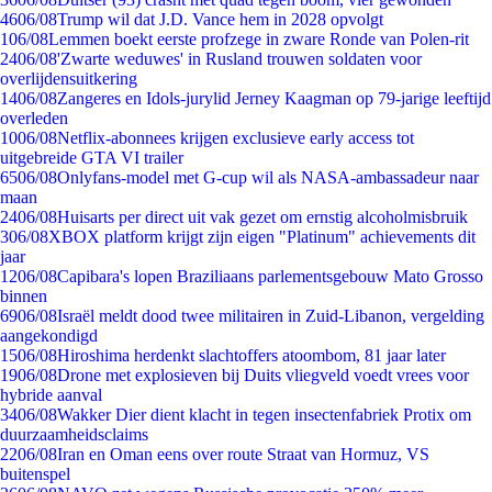
46
06/08
Trump wil dat J.D. Vance hem in 2028 opvolgt
1
06/08
Lemmen boekt eerste profzege in zware Ronde van Polen-rit
24
06/08
'Zwarte weduwes' in Rusland trouwen soldaten voor
overlijdensuitkering
14
06/08
Zangeres en Idols-jurylid Jerney Kaagman op 79-jarige leeftijd
overleden
10
06/08
Netflix-abonnees krijgen exclusieve early access tot
uitgebreide GTA VI trailer
65
06/08
Onlyfans-model met G-cup wil als NASA-ambassadeur naar
maan
24
06/08
Huisarts per direct uit vak gezet om ernstig alcoholmisbruik
3
06/08
XBOX platform krijgt zijn eigen "Platinum" achievements dit
jaar
12
06/08
Capibara's lopen Braziliaans parlementsgebouw Mato Grosso
binnen
69
06/08
Israël meldt dood twee militairen in Zuid-Libanon, vergelding
aangekondigd
15
06/08
Hiroshima herdenkt slachtoffers atoombom, 81 jaar later
19
06/08
Drone met explosieven bij Duits vliegveld voedt vrees voor
hybride aanval
34
06/08
Wakker Dier dient klacht in tegen insectenfabriek Protix om
duurzaamheidsclaims
22
06/08
Iran en Oman eens over route Straat van Hormuz, VS
buitenspel