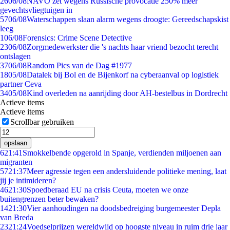
26
06/08
NAVO zet wegens Russische provocatie 250% meer
gevechtsvliegtuigen in
57
06/08
Waterschappen slaan alarm wegens droogte: Gereedschapskist
leeg
1
06/08
Forensics: Crime Scene Detective
23
06/08
Zorgmedewerkster die 's nachts haar vriend bezocht terecht
ontslagen
37
06/08
Random Pics van de Dag #1977
18
05/08
Datalek bij Bol en de Bijenkorf na cyberaanval op logistiek
partner Ceva
34
05/08
Kind overleden na aanrijding door AH-bestelbus in Dordrecht
Actieve items
Actieve items
Scrollbar gebruiken
opslaan
6
21:41
Smokkelbende opgerold in Spanje, verdienden miljoenen aan
migranten
57
21:37
Meer agressie tegen een andersluidende politieke mening, laat
jij je intimideren?
46
21:30
Spoedberaad EU na crisis Ceuta, moeten we onze
buitengrenzen beter bewaken?
14
21:30
Vier aanhoudingen na doodsbedreiging burgemeester Depla
van Breda
23
21:24
Voedselprijzen wereldwijd op hoogste niveau in ruim drie jaar