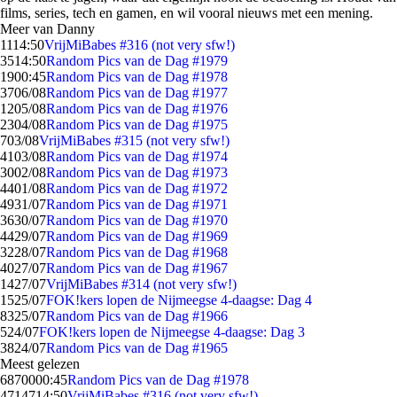
films, series, tech en gamen, en wil vooral nieuws met een mening.
Meer van Danny
11
14:50
VrijMiBabes #316 (not very sfw!)
35
14:50
Random Pics van de Dag #1979
19
00:45
Random Pics van de Dag #1978
37
06/08
Random Pics van de Dag #1977
12
05/08
Random Pics van de Dag #1976
23
04/08
Random Pics van de Dag #1975
7
03/08
VrijMiBabes #315 (not very sfw!)
41
03/08
Random Pics van de Dag #1974
30
02/08
Random Pics van de Dag #1973
44
01/08
Random Pics van de Dag #1972
49
31/07
Random Pics van de Dag #1971
36
30/07
Random Pics van de Dag #1970
44
29/07
Random Pics van de Dag #1969
32
28/07
Random Pics van de Dag #1968
40
27/07
Random Pics van de Dag #1967
14
27/07
VrijMiBabes #314 (not very sfw!)
15
25/07
FOK!kers lopen de Nijmeegse 4-daagse: Dag 4
83
25/07
Random Pics van de Dag #1966
5
24/07
FOK!kers lopen de Nijmeegse 4-daagse: Dag 3
38
24/07
Random Pics van de Dag #1965
Meest gelezen
68700
00:45
Random Pics van de Dag #1978
47147
14:50
VrijMiBabes #316 (not very sfw!)