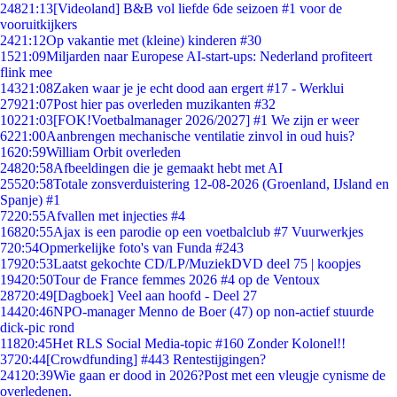
248
21:13
[Videoland] B&B vol liefde 6de seizoen #1 voor de
vooruitkijkers
24
21:12
Op vakantie met (kleine) kinderen #30
15
21:09
Miljarden naar Europese AI-start-ups: Nederland profiteert
flink mee
143
21:08
Zaken waar je je echt dood aan ergert #17 - Werklui
279
21:07
Post hier pas overleden muzikanten #32
102
21:03
[FOK!Voetbalmanager 2026/2027] #1 We zijn er weer
62
21:00
Aanbrengen mechanische ventilatie zinvol in oud huis?
16
20:59
William Orbit overleden
248
20:58
Afbeeldingen die je gemaakt hebt met AI
255
20:58
Totale zonsverduistering 12-08-2026 (Groenland, IJsland en
Spanje) #1
72
20:55
Afvallen met injecties #4
168
20:55
Ajax is een parodie op een voetbalclub #7 Vuurwerkjes
7
20:54
Opmerkelijke foto's van Funda #243
179
20:53
Laatst gekochte CD/LP/MuziekDVD deel 75 | koopjes
194
20:50
Tour de France femmes 2026 #4 op de Ventoux
287
20:49
[Dagboek] Veel aan hoofd - Deel 27
144
20:46
NPO-manager Menno de Boer (47) op non-actief stuurde
dick-pic rond
118
20:45
Het RLS Social Media-topic #160 Zonder Kolonel!!
37
20:44
[Crowdfunding] #443 Rentestijgingen?
241
20:39
Wie gaan er dood in 2026?Post met een vleugje cynisme de
overledenen.