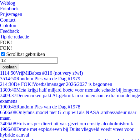
Weblog
Fotoboek
Prijsvragen
Contact
Colofon
Feedback
Tip de redactie
FOK!
FOK!
Scrollbar gebruiken
opslaan
11
14:50
VrijMiBabes #316 (not very sfw!)
35
14:50
Random Pics van de Dag #1979
2
14:30
De FOK!Voetbalmanager 2026/2027 is begonnen
13
09:40
Meta krijgt half miljard boete voor mentale schade bij jongeren
24
09:37
Denemarken pakt AI-gebruik in scholen aan: extra mondelinge
examens
19
00:45
Random Pics van de Dag #1978
65
06/08
Onlyfans-model met G-cup wil als NASA-ambassadeur naar
maan
24
06/08
Huisarts per direct uit vak gezet om ernstig alcoholmisbruik
19
06/08
Drone met explosieven bij Duits vliegveld voedt vrees voor
hybride aanval