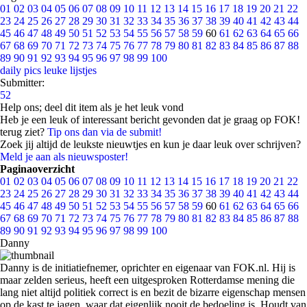
01
02
03
04
05
06
07
08
09
10
11
12
13
14
15
16
17
18
19
20
21
22
23
24
25
26
27
28
29
30
31
32
33
34
35
36
37
38
39
40
41
42
43
44
45
46
47
48
49
50
51
52
53
54
55
56
57
58
59
60
61
62
63
64
65
66
67
68
69
70
71
72
73
74
75
76
77
78
79
80
81
82
83
84
85
86
87
88
89
90
91
92
93
94
95
96
97
98
99
100
daily pics
leuke lijstjes
Submitter:
52
Help ons; deel dit item als je het leuk vond
Heb je een leuk of interessant bericht gevonden dat je graag op FOK!
terug ziet?
Tip ons dan via de submit!
Zoek jij altijd de leukste nieuwtjes en kun je daar leuk over schrijven?
Meld je aan als nieuwsposter!
Paginaoverzicht
01
02
03
04
05
06
07
08
09
10
11
12
13
14
15
16
17
18
19
20
21
22
23
24
25
26
27
28
29
30
31
32
33
34
35
36
37
38
39
40
41
42
43
44
45
46
47
48
49
50
51
52
53
54
55
56
57
58
59
60
61
62
63
64
65
66
67
68
69
70
71
72
73
74
75
76
77
78
79
80
81
82
83
84
85
86
87
88
89
90
91
92
93
94
95
96
97
98
99
100
Danny
Danny is de initiatiefnemer, oprichter en eigenaar van FOK.nl. Hij is
maar zelden serieus, heeft een uitgesproken Rotterdamse mening die
lang niet altijd politiek correct is en bezit de bizarre eigenschap mensen
op de kast te jagen, waar dat eigenlijk nooit de bedoeling is. Houdt van