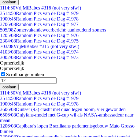
opslaan
11
14:50
VrijMiBabes #316 (not very sfw!)
35
14:50
Random Pics van de Dag #1979
19
00:45
Random Pics van de Dag #1978
37
06/08
Random Pics van de Dag #1977
5
05/08
Zomervakantieweerbericht: aanhoudend zomers
12
05/08
Random Pics van de Dag #1976
23
04/08
Random Pics van de Dag #1975
7
03/08
VrijMiBabes #315 (not very sfw!)
41
03/08
Random Pics van de Dag #1974
30
02/08
Random Pics van de Dag #1973
Opmerkelijk
Opmerkelijk
Scrollbar gebruiken
opslaan
11
14:50
VrijMiBabes #316 (not very sfw!)
35
14:50
Random Pics van de Dag #1979
19
00:45
Random Pics van de Dag #1978
36
06/08
Duitser (93) crasht met quad tegen boom, vier gewonden
65
06/08
Onlyfans-model met G-cup wil als NASA-ambassadeur naar
maan
12
06/08
Capibara's lopen Braziliaans parlementsgebouw Mato Grosso
binnen
23
06/08
Zorgmedewerkster die 's nachts haar vriend bezocht terecht