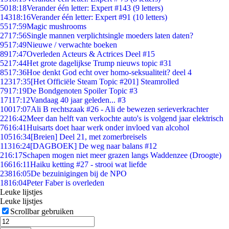
50
18:18
Verander één letter: Expert #143 (9 letters)
143
18:16
Verander één letter: Expert #91 (10 letters)
55
17:59
Magic mushrooms
27
17:56
Single mannen verplichtsingle moeders laten daten?
95
17:49
Nieuwe / verwachte boeken
89
17:47
Overleden Acteurs & Actrices Deel #15
52
17:44
Het grote dagelijkse Trump nieuws topic #31
85
17:36
Hoe denkt God echt over homo-seksualiteit? deel 4
123
17:35
[Het Officiële Steam Topic #201] Steamrolled
79
17:19
De Bondgenoten Spoiler Topic #3
171
17:12
Vandaag 40 jaar geleden... #3
100
17:07
Ali B rechtszaak #26 - Ali de bewezen serieverkrachter
22
16:42
Meer dan helft van verkochte auto's is volgend jaar elektrisch
76
16:41
Huisarts doet haar werk onder invloed van alcohol
105
16:34
[Breien] Deel 21, met zomerbreisels
113
16:24
[DAGBOEK] De weg naar balans #12
2
16:17
Schapen mogen niet meer grazen langs Waddenzee (Droogte)
166
16:11
Haiku ketting #27 - strooi wat liefde
238
16:05
De bezuinigingen bij de NPO
18
16:04
Peter Faber is overleden
Leuke lijstjes
Leuke lijstjes
Scrollbar gebruiken