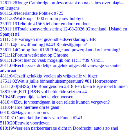
126
11:26
Jonge Cambridge professor stapt op na claims over plagiaat
en leugens
90
11:23
Nederlandse Politiek #725
83
11:23
Wat koopt 1000 euro in jouw hobby?
259
11:19
Teltopic #1565 tel door en door en door....
259
11:16
Totale zonsverduistering 12-08-2026 (Groenland, IJsland en
Spanje) #1
51
11:15
Ervaringen met gezondheidsverklaring CBR
42
11:14
[Crowdfunding] #443 Rentestijgingen?
236
11:14
Oorlog Iran #136 Bridge and powerplant day incoming?
27
11:12
Forum werkt niet op Chrome
90
11:12
Post hier zo vaak mogelijk om 11:11 #39 Vanz11
20
11:09
Rechtszaak dodelijk ongeluk uitgesteld vanwege vakantie
advocaat
48
11:04
Jezelf gelukkig voelen als vrijgezelle vijftiger
175
11:02
Wat is jullie binnenhuistemperatuur? #81 Horrorzomer
121
11:00
[SBS6] De Bondgenoten #318 Een klein kusje moet kunnen
188
10:56
[RTL] B&B vol liefde 6de seizoen #4
7
10:45
Poepen tijdens het tandenpoetsen
48
10:44
Zou je vreemdgaan in een relatie kunnen vergeven?
11
10:44
Hoe hiermee om te gaan?
60
10:36
Magic mushrooms
12
10:31
Opmerkelijke foto's van Funda #243
51
10:20
Eeuwig voortleven
8
10:19
Weer een parkeergarage dicht in Dordrecht, auto's zo snel