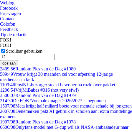
Weblog
Fotoboek
Prijsvragen
Contact
Colofon
Feedback
Tip de redactie
FOK!
FOK!
Scrollbar gebruiken
opslaan
24
09:56
Random Pics van de Dag #1980
5
09:49
Vrouw krijgt 30 maanden cel voor afpersing 12-jarige
misdienaar in kerk
11
09:46
PostNL-bezorger steekt bewoner na ruzie over pakket
12
06:54
VrijMiBabes #316 (not very sfw!)
35
00:07
Random Pics van de Dag #1979
2
14:30
De FOK!Voetbalmanager 2026/2027 is begonnen
15
07/08
Meta krijgt half miljard boete voor mentale schade bij jongeren
20
07/08
Denemarken pakt AI-gebruik in scholen aan: extra mondelinge
examens
19
07/08
Random Pics van de Dag #1978
66
06/08
Onlyfans-model met G-cup wil als NASA-ambassadeur naar