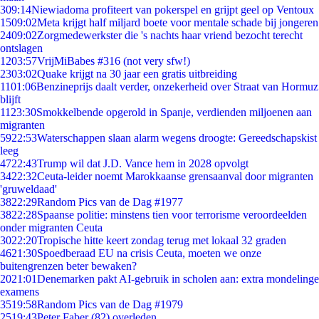
3
09:14
Niewiadoma profiteert van pokerspel en grijpt geel op Ventoux
15
09:02
Meta krijgt half miljard boete voor mentale schade bij jongeren
24
09:02
Zorgmedewerkster die 's nachts haar vriend bezocht terecht
ontslagen
12
03:57
VrijMiBabes #316 (not very sfw!)
23
03:02
Quake krijgt na 30 jaar een gratis uitbreiding
11
01:06
Benzineprijs daalt verder, onzekerheid over Straat van Hormuz
blijft
11
23:30
Smokkelbende opgerold in Spanje, verdienden miljoenen aan
migranten
59
22:53
Waterschappen slaan alarm wegens droogte: Gereedschapskist
leeg
47
22:43
Trump wil dat J.D. Vance hem in 2028 opvolgt
34
22:32
Ceuta-leider noemt Marokkaanse grensaanval door migranten
'gruweldaad'
38
22:29
Random Pics van de Dag #1977
38
22:28
Spaanse politie: minstens tien voor terrorisme veroordeelden
onder migranten Ceuta
30
22:20
Tropische hitte keert zondag terug met lokaal 32 graden
46
21:30
Spoedberaad EU na crisis Ceuta, moeten we onze
buitengrenzen beter bewaken?
20
21:01
Denemarken pakt AI-gebruik in scholen aan: extra mondelinge
examens
35
19:58
Random Pics van de Dag #1979
25
19:43
Peter Faber (82) overleden