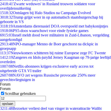
24
18:41
'Zwarte weduwes' in Rusland trouwen soldaten voor
overlijdensuitkering
15
18:32
Ontslagen bij Halo Studios na Campaign Evolved
30
18:32
Trump grijpt weer in op automatisch staatsburgerschap bij
geboorte in VS
31
18:19
Amsterdams dierenasiel DOA overspoeld met babykonijntjes
19
18:06
PS5-doos waarschuwt voor einde fysieke games
69
15:03
Israël meldt dood twee militairen in Zuid-Libanon, vergelding
aangekondigd
29
13:48
NPO-manager Menno de Boer geschorst na dickpic in
groepsapp
1
13:37
Nieuwkomers schitteren bij ruime Europese zege FC Twente
14
12:19
Zangeres en Idols-jurylid Jerney Kaagman op 79-jarige leeftijd
overleden
10
07/08
Netflix-abonnees krijgen exclusieve early access tot
uitgebreide GTA VI trailer
26
07/08
NAVO zet wegens Russische provocatie 250% meer
gevechtsvliegtuigen in
Forum
Forum
Scrollbar gebruiken
opslaan
32
11:48
Bezoeker verliest deel van vinger in waterattractie Walibi