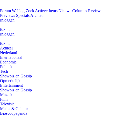
Forum
Weblog
Zoek
Actieve Items
Nieuws
Columns
Reviews
Previews
Specials
Archief
Inloggen
fok.nl
Inloggen
fok.nl
Actueel
Nederland
Internationaal
Economie
Politiek
Tech
Showbiz en Gossip
Opmerkelijk
Entertainment
Showbiz en Gossip
Muziek
Film
Televisie
Media & Cultuur
Bioscoopagenda