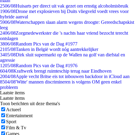
maan
25
06/08
Huisarts per direct uit vak gezet om ernstig alcoholmisbruik
19
06/08
Drone met explosieven bij Duits vliegveld voedt vrees voor
hybride aanval
59
06/08
Waterschappen slaan alarm wegens droogte: Gereedschapskist
leeg
24
06/08
Zorgmedewerkster die 's nachts haar vriend bezocht terecht
ontslagen
38
06/08
Random Pics van de Dag #1977
21
05/08
Tanken in België wordt nóg aantrekkelijker
34
05/08
Dirk sluit supermarkt op de Wallen na golf van diefstal en
agressie
12
05/08
Random Pics van de Dag #1976
6
04/08
Kraftwerk brengt ruimteschip terug naar Eindhoven
20
04/08
Apple vecht Britse eis tot inbouwen backdoor in iCloud aan
85
04/08
'Witte' mannen discrimineren is volgens OM geen enkel
probleem
Laatste items
Laatste items
Toon berichten uit deze thema's
Actueel
Entertainment
Sport
Film & Tv
Games