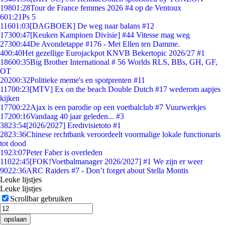
198
01:28
Tour de France femmes 2026 #4 op de Ventoux
6
01:21
Ps 5
116
01:03
[DAGBOEK] De weg naar balans #12
173
00:47
[Keuken Kampioen Divisie] #44 Vitesse mag weg
273
00:44
De Avondetappe #176 - Met Ellen ten Damme.
4
00:40
Het gezellige Eurojackpot KNVB Bekertopic 2026/27 #1
186
00:35
Big Brother International # 56 Worlds RLS, BBs, GH, GF,
OT
202
00:32
Politieke meme's en spotprenten #11
117
00:23
[MTV] Ex on the beach Double Dutch #17 wederom aapjes
kijken
177
00:22
Ajax is een parodie op een voetbalclub #7 Vuurwerkjes
172
00:16
Vandaag 40 jaar geleden... #3
38
23:54
[2026/2027] Eredivisietoto #1
28
23:36
Chinese rechtbank veroordeelt voormalige lokale functionaris
tot dood
19
23:07
Peter Faber is overleden
110
22:45
[FOK!Voetbalmanager 2026/2027] #1 We zijn er weer
90
22:36
ARC Raiders #7 - Don’t forget about Stella Montis
Leuke lijstjes
Leuke lijstjes
Scrollbar gebruiken
opslaan