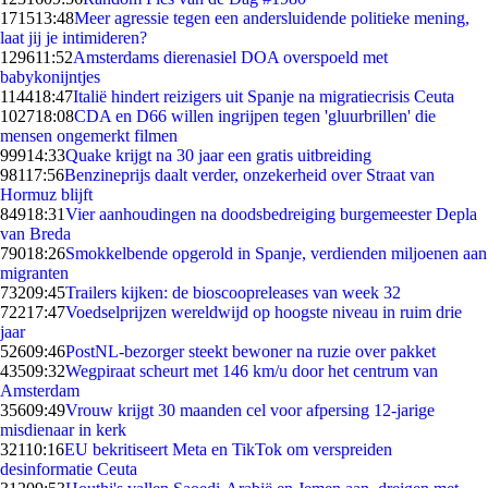
1715
13:48
Meer agressie tegen een andersluidende politieke mening,
laat jij je intimideren?
1296
11:52
Amsterdams dierenasiel DOA overspoeld met
babykonijntjes
1144
18:47
Italië hindert reizigers uit Spanje na migratiecrisis Ceuta
1027
18:08
CDA en D66 willen ingrijpen tegen 'gluurbrillen' die
mensen ongemerkt filmen
999
14:33
Quake krijgt na 30 jaar een gratis uitbreiding
981
17:56
Benzineprijs daalt verder, onzekerheid over Straat van
Hormuz blijft
849
18:31
Vier aanhoudingen na doodsbedreiging burgemeester Depla
van Breda
790
18:26
Smokkelbende opgerold in Spanje, verdienden miljoenen aan
migranten
732
09:45
Trailers kijken: de bioscoopreleases van week 32
722
17:47
Voedselprijzen wereldwijd op hoogste niveau in ruim drie
jaar
526
09:46
PostNL-bezorger steekt bewoner na ruzie over pakket
435
09:32
Wegpiraat scheurt met 146 km/u door het centrum van
Amsterdam
356
09:49
Vrouw krijgt 30 maanden cel voor afpersing 12-jarige
misdienaar in kerk
321
10:16
EU bekritiseert Meta en TikTok om verspreiden
desinformatie Ceuta