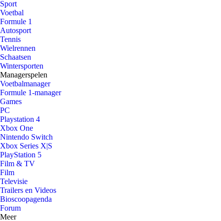
Sport
Voetbal
Formule 1
Autosport
Tennis
Wielrennen
Schaatsen
Wintersporten
Managerspelen
Voetbalmanager
Formule 1-manager
Games
PC
Playstation 4
Xbox One
Nintendo Switch
Xbox Series X|S
PlayStation 5
Film & TV
Film
Televisie
Trailers en Videos
Bioscoopagenda
Forum
Meer