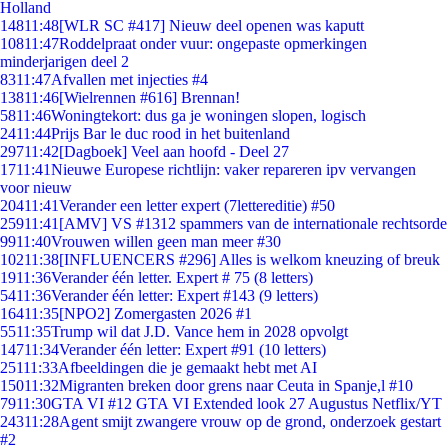
Holland
148
11:48
[WLR SC #417] Nieuw deel openen was kaputt
108
11:47
Roddelpraat onder vuur: ongepaste opmerkingen
minderjarigen deel 2
83
11:47
Afvallen met injecties #4
138
11:46
[Wielrennen #616] Brennan!
58
11:46
Woningtekort: dus ga je woningen slopen, logisch
24
11:44
Prijs Bar le duc rood in het buitenland
297
11:42
[Dagboek] Veel aan hoofd - Deel 27
17
11:41
Nieuwe Europese richtlijn: vaker repareren ipv vervangen
voor nieuw
204
11:41
Verander een letter expert (7lettereditie) #50
259
11:41
[AMV] VS #1312 spammers van de internationale rechtsorde
99
11:40
Vrouwen willen geen man meer #30
102
11:38
[INFLUENCERS #296] Alles is welkom kneuzing of breuk
19
11:36
Verander één letter. Expert # 75 (8 letters)
54
11:36
Verander één letter: Expert #143 (9 letters)
164
11:35
[NPO2] Zomergasten 2026 #1
55
11:35
Trump wil dat J.D. Vance hem in 2028 opvolgt
147
11:34
Verander één letter: Expert #91 (10 letters)
251
11:33
Afbeeldingen die je gemaakt hebt met AI
150
11:32
Migranten breken door grens naar Ceuta in Spanje,l #10
79
11:30
GTA VI #12 GTA VI Extended look 27 Augustus Netflix/YT
243
11:28
Agent smijt zwangere vrouw op de grond, onderzoek gestart
#2