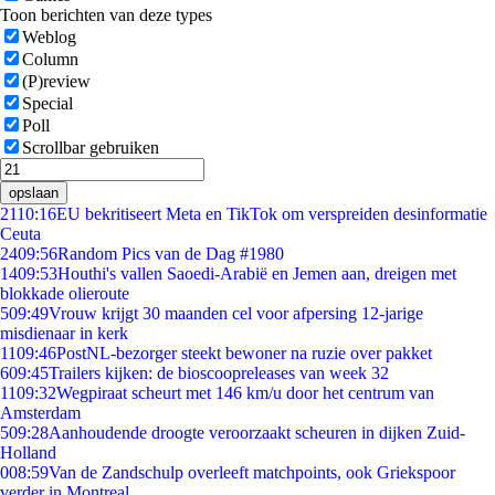
Toon berichten van deze types
Weblog
Column
(P)review
Special
Poll
Scrollbar gebruiken
opslaan
21
10:16
EU bekritiseert Meta en TikTok om verspreiden desinformatie
Ceuta
24
09:56
Random Pics van de Dag #1980
14
09:53
Houthi's vallen Saoedi-Arabië en Jemen aan, dreigen met
blokkade olieroute
5
09:49
Vrouw krijgt 30 maanden cel voor afpersing 12-jarige
misdienaar in kerk
11
09:46
PostNL-bezorger steekt bewoner na ruzie over pakket
6
09:45
Trailers kijken: de bioscoopreleases van week 32
11
09:32
Wegpiraat scheurt met 146 km/u door het centrum van
Amsterdam
5
09:28
Aanhoudende droogte veroorzaakt scheuren in dijken Zuid-
Holland
0
08:59
Van de Zandschulp overleeft matchpoints, ook Griekspoor
verder in Montreal