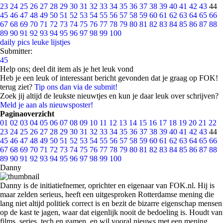
23
24
25
26
27
28
29
30
31
32
33
34
35
36
37
38
39
40
41
42
43
44
45
46
47
48
49
50
51
52
53
54
55
56
57
58
59
60
61
62
63
64
65
66
67
68
69
70
71
72
73
74
75
76
77
78
79
80
81
82
83
84
85
86
87
88
89
90
91
92
93
94
95
96
97
98
99
100
daily pics
leuke lijstjes
Submitter:
45
Help ons; deel dit item als je het leuk vond
Heb je een leuk of interessant bericht gevonden dat je graag op FOK!
terug ziet?
Tip ons dan via de submit!
Zoek jij altijd de leukste nieuwtjes en kun je daar leuk over schrijven?
Meld je aan als nieuwsposter!
Paginaoverzicht
01
02
03
04
05
06
07
08
09
10
11
12
13
14
15
16
17
18
19
20
21
22
23
24
25
26
27
28
29
30
31
32
33
34
35
36
37
38
39
40
41
42
43
44
45
46
47
48
49
50
51
52
53
54
55
56
57
58
59
60
61
62
63
64
65
66
67
68
69
70
71
72
73
74
75
76
77
78
79
80
81
82
83
84
85
86
87
88
89
90
91
92
93
94
95
96
97
98
99
100
Danny
Danny is de initiatiefnemer, oprichter en eigenaar van FOK.nl. Hij is
maar zelden serieus, heeft een uitgesproken Rotterdamse mening die
lang niet altijd politiek correct is en bezit de bizarre eigenschap mensen
op de kast te jagen, waar dat eigenlijk nooit de bedoeling is. Houdt van
films, series, tech en gamen, en wil vooral nieuws met een mening.