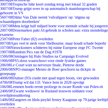
30
07/08
Tropische hitte keert zondag terug met lokaal 32 graden
30
07/08
Trump grijpt weer in op automatisch staatsburgerschap bij
geboorte in VS
56
07/08
Dikke Van Dale neemt 'vulvalippen' op: 'stigma op
schaamlippen doorbreken'
15
07/08
Meta krijgt half miljard boete voor mentale schade bij jongeren
20
07/08
Denemarken pakt AI-gebruik in scholen aan: extra mondelinge
examens
25
07/08
Peter Faber (82) overleden
0
07/08
Ajax veel te sterk voor Shelbourne, maar houdt schade beperkt
1
07/08
Nieuwkomers schitteren bij ruime Europese zege FC Twente
19
07/08
Random Pics van de Dag #1978
15
06/08
Ontslagen bij Halo Studios na Campaign Evolved
19
06/08
PS5-doos waarschuwt voor einde fysieke games
2
06/08
Le Court wint na nerveuze finale, Pieterse derde
29
06/08
NPO-manager Menno de Boer geschorst na dickpic in
groepsapp
40
06/08
Duitser (93) crasht met quad tegen boom, vier gewonden
47
06/08
Trump wil dat J.D. Vance hem in 2028 opvolgt
1
06/08
Lemmen boekt eerste profzege in zware Ronde van Polen-rit
24
06/08
'Zwarte weduwes' in Rusland trouwen soldaten voor
overlijdensuitkering
14
06/08
Zangeres en Idols-jurylid Jerney Kaagman op 79-jarige leeftijd
overleden