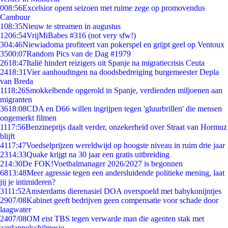
0
08:56
Excelsior opent seizoen met ruime zege op promovendus
Cambuur
1
08:35
Nieuw te streamen in augustus
12
06:54
VrijMiBabes #316 (not very sfw!)
3
04:46
Niewiadoma profiteert van pokerspel en grijpt geel op Ventoux
35
00:07
Random Pics van de Dag #1979
26
18:47
Italië hindert reizigers uit Spanje na migratiecrisis Ceuta
24
18:31
Vier aanhoudingen na doodsbedreiging burgemeester Depla
van Breda
11
18:26
Smokkelbende opgerold in Spanje, verdienden miljoenen aan
migranten
36
18:08
CDA en D66 willen ingrijpen tegen 'gluurbrillen' die mensen
ongemerkt filmen
11
17:56
Benzineprijs daalt verder, onzekerheid over Straat van Hormuz
blijft
41
17:47
Voedselprijzen wereldwijd op hoogste niveau in ruim drie jaar
23
14:33
Quake krijgt na 30 jaar een gratis uitbreiding
2
14:30
De FOK!Voetbalmanager 2026/2027 is begonnen
68
13:48
Meer agressie tegen een andersluidende politieke mening, laat
jij je intimideren?
31
11:52
Amsterdams dierenasiel DOA overspoeld met babykonijntjes
29
07/08
Kabinet geeft bedrijven geen compensatie voor schade door
laagwater
24
07/08
OM eist TBS tegen verwarde man die agenten stak met
aardappelschilmesje