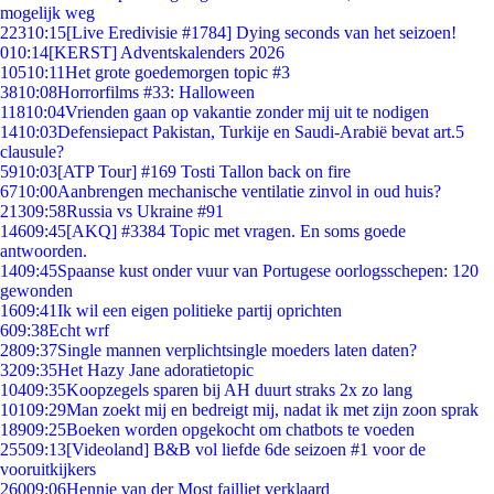
mogelijk weg
223
10:15
[Live Eredivisie #1784] Dying seconds van het seizoen!
0
10:14
[KERST] Adventskalenders 2026
105
10:11
Het grote goedemorgen topic #3
38
10:08
Horrorfilms #33: Halloween
118
10:04
Vrienden gaan op vakantie zonder mij uit te nodigen
14
10:03
Defensiepact Pakistan, Turkije en Saudi-Arabië bevat art.5
clausule?
59
10:03
[ATP Tour] #169 Tosti Tallon back on fire
67
10:00
Aanbrengen mechanische ventilatie zinvol in oud huis?
213
09:58
Russia vs Ukraine #91
146
09:45
[AKQ] #3384 Topic met vragen. En soms goede
antwoorden.
14
09:45
Spaanse kust onder vuur van Portugese oorlogsschepen: 120
gewonden
16
09:41
Ik wil een eigen politieke partij oprichten
6
09:38
Echt wrf
28
09:37
Single mannen verplichtsingle moeders laten daten?
32
09:35
Het Hazy Jane adoratietopic
104
09:35
Koopzegels sparen bij AH duurt straks 2x zo lang
101
09:29
Man zoekt mij en bedreigt mij, nadat ik met zijn zoon sprak
189
09:25
Boeken worden opgekocht om chatbots te voeden
255
09:13
[Videoland] B&B vol liefde 6de seizoen #1 voor de
vooruitkijkers
260
09:06
Hennie van der Most failliet verklaard