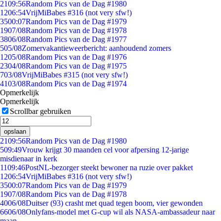
21
09:56
Random Pics van de Dag #1980
12
06:54
VrijMiBabes #316 (not very sfw!)
35
00:07
Random Pics van de Dag #1979
19
07/08
Random Pics van de Dag #1978
38
06/08
Random Pics van de Dag #1977
5
05/08
Zomervakantieweerbericht: aanhoudend zomers
12
05/08
Random Pics van de Dag #1976
23
04/08
Random Pics van de Dag #1975
7
03/08
VrijMiBabes #315 (not very sfw!)
41
03/08
Random Pics van de Dag #1974
Opmerkelijk
Opmerkelijk
Scrollbar gebruiken
opslaan
21
09:56
Random Pics van de Dag #1980
5
09:49
Vrouw krijgt 30 maanden cel voor afpersing 12-jarige
misdienaar in kerk
11
09:46
PostNL-bezorger steekt bewoner na ruzie over pakket
12
06:54
VrijMiBabes #316 (not very sfw!)
35
00:07
Random Pics van de Dag #1979
19
07/08
Random Pics van de Dag #1978
40
06/08
Duitser (93) crasht met quad tegen boom, vier gewonden
66
06/08
Onlyfans-model met G-cup wil als NASA-ambassadeur naar
maan