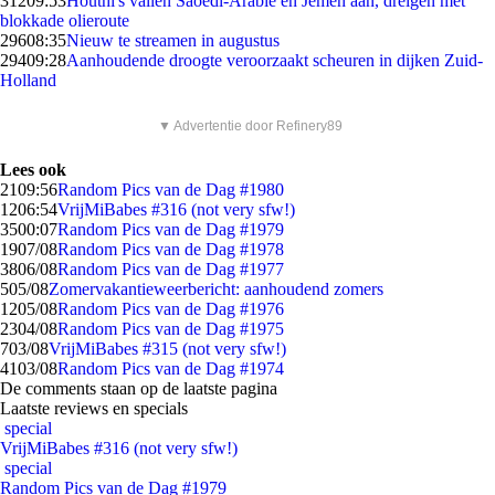
312
09:53
Houthi's vallen Saoedi-Arabië en Jemen aan, dreigen met
blokkade olieroute
296
08:35
Nieuw te streamen in augustus
294
09:28
Aanhoudende droogte veroorzaakt scheuren in dijken Zuid-
Holland
▼ Advertentie door Refinery89
Lees ook
21
09:56
Random Pics van de Dag #1980
12
06:54
VrijMiBabes #316 (not very sfw!)
35
00:07
Random Pics van de Dag #1979
19
07/08
Random Pics van de Dag #1978
38
06/08
Random Pics van de Dag #1977
5
05/08
Zomervakantieweerbericht: aanhoudend zomers
12
05/08
Random Pics van de Dag #1976
23
04/08
Random Pics van de Dag #1975
7
03/08
VrijMiBabes #315 (not very sfw!)
41
03/08
Random Pics van de Dag #1974
De comments staan op de laatste pagina
Laatste reviews en specials
special
VrijMiBabes #316 (not very sfw!)
special
Random Pics van de Dag #1979