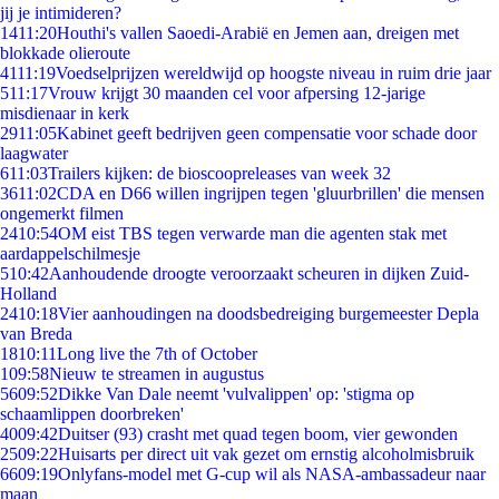
jij je intimideren?
14
11:20
Houthi's vallen Saoedi-Arabië en Jemen aan, dreigen met
blokkade olieroute
41
11:19
Voedselprijzen wereldwijd op hoogste niveau in ruim drie jaar
5
11:17
Vrouw krijgt 30 maanden cel voor afpersing 12-jarige
misdienaar in kerk
29
11:05
Kabinet geeft bedrijven geen compensatie voor schade door
laagwater
6
11:03
Trailers kijken: de bioscoopreleases van week 32
36
11:02
CDA en D66 willen ingrijpen tegen 'gluurbrillen' die mensen
ongemerkt filmen
24
10:54
OM eist TBS tegen verwarde man die agenten stak met
aardappelschilmesje
5
10:42
Aanhoudende droogte veroorzaakt scheuren in dijken Zuid-
Holland
24
10:18
Vier aanhoudingen na doodsbedreiging burgemeester Depla
van Breda
18
10:11
Long live the 7th of October
1
09:58
Nieuw te streamen in augustus
56
09:52
Dikke Van Dale neemt 'vulvalippen' op: 'stigma op
schaamlippen doorbreken'
40
09:42
Duitser (93) crasht met quad tegen boom, vier gewonden
25
09:22
Huisarts per direct uit vak gezet om ernstig alcoholmisbruik
66
09:19
Onlyfans-model met G-cup wil als NASA-ambassadeur naar
maan