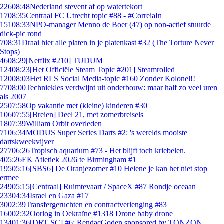
226
08:48
Nederland stevent af op watertekort
17
08:35
Centraal FC Utrecht topic #88 - #CorreiaIn
151
08:33
NPO-manager Menno de Boer (47) op non-actief stuurde
dick-pic rond
7
08:31
Draai hier alle platen in je platenkast #32 (The Torture Never
Stops)
46
08:29
[Netflix #210] TUDUM
124
08:23
[Het Officiële Steam Topic #201] Steamrolled
120
08:03
Het RLS Social Media-topic #160 Zonder Kolonel!!
77
08:00
Techniekles verdwijnt uit onderbouw: maar half zo veel uren
als 2007
25
07:58
Op vakantie met (kleine) kinderen #30
106
07:55
[Breien] Deel 21, met zomerbreisels
18
07:39
William Orbit overleden
71
06:34
MODUS Super Series Darts #2: 's werelds mooiste
dartskweekvijver
277
06:26
Tropisch aquarium #73 - Het blijft toch kriebelen.
4
05:26
EK Atletiek 2026 te Birmingham #1
195
05:16
[SBS6] De Oranjezomer #10 Helene je kan het niet stop
ermee
249
05:15
[Centraal] Ruimtevaart / SpaceX #87 Rondje oceaan
233
04:34
Israel en Gaza #17
30
02:39
Transfergeruchten en contractverlenging #83
160
02:32
Oorlog in Oekraïne #1318 Drone baby drone
134
01:36
[DRT SC] #6: RendacGoden sponsored by TONZON