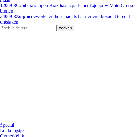
12
06/08
Capibara's lopen Braziliaans parlementsgebouw Mato Grosso
binnen
24
06/08
Zorgmedewerkster die 's nachts haar vriend bezocht terecht
ontslagen
Special
Leuke lijstjes
Opmerkelijk