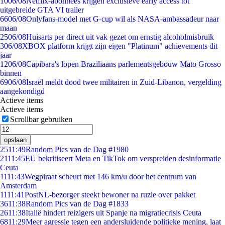
10
06/08
Netflix-abonnees krijgen exclusieve early access tot
uitgebreide GTA VI trailer
66
06/08
Onlyfans-model met G-cup wil als NASA-ambassadeur naar
maan
25
06/08
Huisarts per direct uit vak gezet om ernstig alcoholmisbruik
3
06/08
XBOX platform krijgt zijn eigen "Platinum" achievements dit
jaar
12
06/08
Capibara's lopen Braziliaans parlementsgebouw Mato Grosso
binnen
69
06/08
Israël meldt dood twee militairen in Zuid-Libanon, vergelding
aangekondigd
Actieve items
Actieve items
Scrollbar gebruiken
opslaan
25
11:49
Random Pics van de Dag #1980
21
11:45
EU bekritiseert Meta en TikTok om verspreiden desinformatie
Ceuta
11
11:43
Wegpiraat scheurt met 146 km/u door het centrum van
Amsterdam
11
11:41
PostNL-bezorger steekt bewoner na ruzie over pakket
36
11:38
Random Pics van de Dag #1833
26
11:38
Italië hindert reizigers uit Spanje na migratiecrisis Ceuta
68
11:29
Meer agressie tegen een andersluidende politieke mening, laat