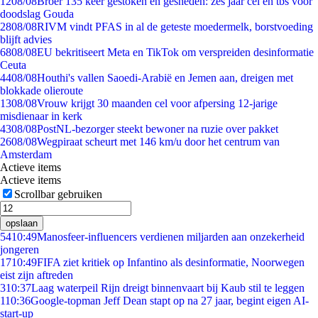
12
08/08
Broer 135 keer gestoken en gesneden: zes jaar cel en tbs voor
doodslag Gouda
28
08/08
RIVM vindt PFAS in al de geteste moedermelk, borstvoeding
blijft advies
68
08/08
EU bekritiseert Meta en TikTok om verspreiden desinformatie
Ceuta
44
08/08
Houthi's vallen Saoedi-Arabië en Jemen aan, dreigen met
blokkade olieroute
13
08/08
Vrouw krijgt 30 maanden cel voor afpersing 12-jarige
misdienaar in kerk
43
08/08
PostNL-bezorger steekt bewoner na ruzie over pakket
26
08/08
Wegpiraat scheurt met 146 km/u door het centrum van
Amsterdam
Actieve items
Actieve items
Scrollbar gebruiken
opslaan
54
10:49
Manosfeer-influencers verdienen miljarden aan onzekerheid
jongeren
17
10:49
FIFA ziet kritiek op Infantino als desinformatie, Noorwegen
eist zijn aftreden
3
10:37
Laag waterpeil Rijn dreigt binnenvaart bij Kaub stil te leggen
1
10:36
Google-topman Jeff Dean stapt op na 27 jaar, begint eigen AI-
start-up