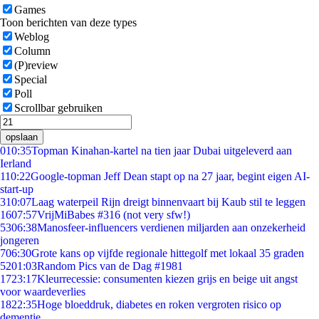
Games
Toon berichten van deze types
Weblog
Column
(P)review
Special
Poll
Scrollbar gebruiken
opslaan
0
10:35
Topman Kinahan-kartel na tien jaar Dubai uitgeleverd aan
Ierland
1
10:22
Google-topman Jeff Dean stapt op na 27 jaar, begint eigen AI-
start-up
3
10:07
Laag waterpeil Rijn dreigt binnenvaart bij Kaub stil te leggen
16
07:57
VrijMiBabes #316 (not very sfw!)
53
06:38
Manosfeer-influencers verdienen miljarden aan onzekerheid
jongeren
7
06:30
Grote kans op vijfde regionale hittegolf met lokaal 35 graden
52
01:03
Random Pics van de Dag #1981
17
23:17
Kleurrecessie: consumenten kiezen grijs en beige uit angst
voor waardeverlies
18
22:35
Hoge bloeddruk, diabetes en roken vergroten risico op
dementie