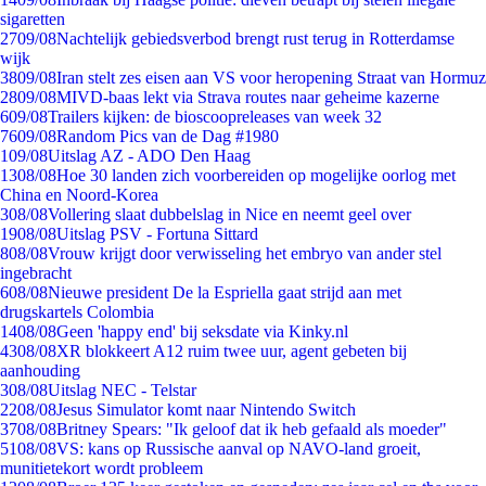
sigaretten
27
09/08
Nachtelijk gebiedsverbod brengt rust terug in Rotterdamse
wijk
38
09/08
Iran stelt zes eisen aan VS voor heropening Straat van Hormuz
28
09/08
MIVD-baas lekt via Strava routes naar geheime kazerne
6
09/08
Trailers kijken: de bioscoopreleases van week 32
76
09/08
Random Pics van de Dag #1980
1
09/08
Uitslag AZ - ADO Den Haag
13
08/08
Hoe 30 landen zich voorbereiden op mogelijke oorlog met
China en Noord-Korea
3
08/08
Vollering slaat dubbelslag in Nice en neemt geel over
19
08/08
Uitslag PSV - Fortuna Sittard
8
08/08
Vrouw krijgt door verwisseling het embryo van ander stel
ingebracht
6
08/08
Nieuwe president De la Espriella gaat strijd aan met
drugskartels Colombia
14
08/08
Geen 'happy end' bij seksdate via Kinky.nl
43
08/08
XR blokkeert A12 ruim twee uur, agent gebeten bij
aanhouding
3
08/08
Uitslag NEC - Telstar
22
08/08
Jesus Simulator komt naar Nintendo Switch
37
08/08
Britney Spears: "Ik geloof dat ik heb gefaald als moeder"
51
08/08
VS: kans op Russische aanval op NAVO-land groeit,
munitietekort wordt probleem