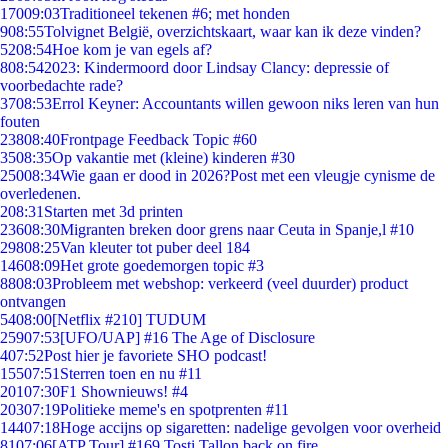
170
09:03
Traditioneel tekenen #6; met honden
9
08:55
Tolvignet België, overzichtskaart, waar kan ik deze vinden?
52
08:54
Hoe kom je van egels af?
8
08:54
2023: Kindermoord door Lindsay Clancy: depressie of
voorbedachte rade?
37
08:53
Errol Keyner: Accountants willen gewoon niks leren van hun
fouten
238
08:40
Frontpage Feedback Topic #60
35
08:35
Op vakantie met (kleine) kinderen #30
250
08:34
Wie gaan er dood in 2026?Post met een vleugje cynisme de
overledenen.
2
08:31
Starten met 3d printen
236
08:30
Migranten breken door grens naar Ceuta in Spanje,l #10
298
08:25
Van kleuter tot puber deel 184
146
08:09
Het grote goedemorgen topic #3
88
08:03
Probleem met webshop: verkeerd (veel duurder) product
ontvangen
54
08:00
[Netflix #210] TUDUM
259
07:53
[UFO/UAP] #16 The Age of Disclosure
4
07:52
Post hier je favoriete SHO podcast!
155
07:51
Sterren toen en nu #11
201
07:30
F1 Shownieuws! #4
203
07:19
Politieke meme's en spotprenten #11
144
07:18
Hoge accijns op sigaretten: nadelige gevolgen voor overheid
81
07:06
[ATP Tour] #169 Tosti Tallon back on fire