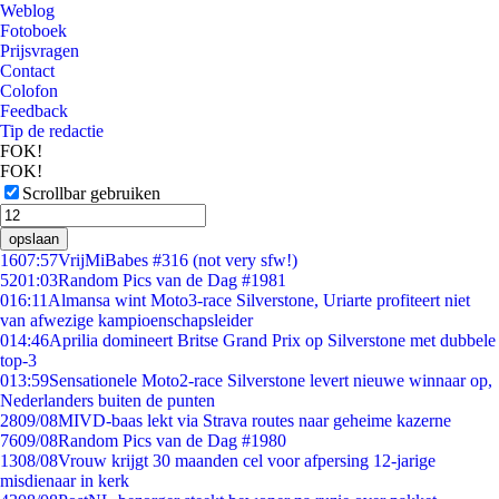
Weblog
Fotoboek
Prijsvragen
Contact
Colofon
Feedback
Tip de redactie
FOK!
FOK!
Scrollbar gebruiken
opslaan
16
07:57
VrijMiBabes #316 (not very sfw!)
52
01:03
Random Pics van de Dag #1981
0
16:11
Almansa wint Moto3-race Silverstone, Uriarte profiteert niet
van afwezige kampioenschapsleider
0
14:46
Aprilia domineert Britse Grand Prix op Silverstone met dubbele
top-3
0
13:59
Sensationele Moto2-race Silverstone levert nieuwe winnaar op,
Nederlanders buiten de punten
28
09/08
MIVD-baas lekt via Strava routes naar geheime kazerne
76
09/08
Random Pics van de Dag #1980
13
08/08
Vrouw krijgt 30 maanden cel voor afpersing 12-jarige
misdienaar in kerk