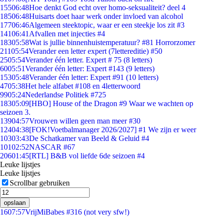
155
06:48
Hoe denkt God echt over homo-seksualiteit? deel 4
185
06:48
Huisarts doet haar werk onder invloed van alcohol
177
06:46
Algemeen steektopic, waar er een steekje los zit #3
141
06:41
Afvallen met injecties #4
183
05:58
Wat is jullie binnenhuistemperatuur? #81 Horrorzomer
211
05:54
Verander een letter expert (7lettereditie) #50
25
05:54
Verander één letter. Expert # 75 (8 letters)
60
05:51
Verander één letter: Expert #143 (9 letters)
153
05:48
Verander één letter: Expert #91 (10 letters)
47
05:38
Het hele alfabet #108 en 4letterwoord
99
05:24
Nederlandse Politiek #725
183
05:09
[HBO] House of the Dragon #9 Waar we wachten op
seizoen 3.
139
04:57
Vrouwen willen geen man meer #30
124
04:38
[FOK!Voetbalmanager 2026/2027] #1 We zijn er weer
103
03:43
De Schatkamer van Beeld & Geluid #4
101
02:52
NASCAR #67
206
01:45
[RTL] B&B vol liefde 6de seizoen #4
Leuke lijstjes
Leuke lijstjes
Scrollbar gebruiken
opslaan
16
07:57
VrijMiBabes #316 (not very sfw!)