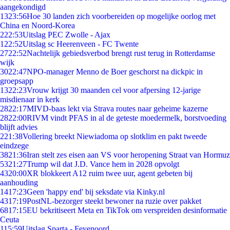
aangekondigd
13
23:56
Hoe 30 landen zich voorbereiden op mogelijke oorlog met
China en Noord-Korea
2
22:53
Uitslag PEC Zwolle - Ajax
1
22:52
Uitslag sc Heerenveen - FC Twente
27
22:52
Nachtelijk gebiedsverbod brengt rust terug in Rotterdamse
wijk
30
22:47
NPO-manager Menno de Boer geschorst na dickpic in
groepsapp
13
22:23
Vrouw krijgt 30 maanden cel voor afpersing 12-jarige
misdienaar in kerk
28
22:17
MIVD-baas lekt via Strava routes naar geheime kazerne
28
22:00
RIVM vindt PFAS in al de geteste moedermelk, borstvoeding
blijft advies
2
21:38
Vollering breekt Niewiadoma op slotklim en pakt tweede
eindzege
38
21:36
Iran stelt zes eisen aan VS voor heropening Straat van Hormuz
53
21:27
Trump wil dat J.D. Vance hem in 2028 opvolgt
43
20:00
XR blokkeert A12 ruim twee uur, agent gebeten bij
aanhouding
14
17:23
Geen 'happy end' bij seksdate via Kinky.nl
43
17:19
PostNL-bezorger steekt bewoner na ruzie over pakket
68
17:15
EU bekritiseert Meta en TikTok om verspreiden desinformatie
Ceuta
1
15:59
Uitslag Sparta - Feyenoord