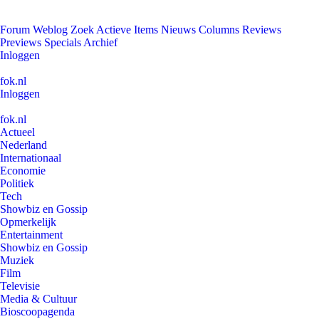
Forum
Weblog
Zoek
Actieve Items
Nieuws
Columns
Reviews
Previews
Specials
Archief
Inloggen
fok.nl
Inloggen
fok.nl
Actueel
Nederland
Internationaal
Economie
Politiek
Tech
Showbiz en Gossip
Opmerkelijk
Entertainment
Showbiz en Gossip
Muziek
Film
Televisie
Media & Cultuur
Bioscoopagenda