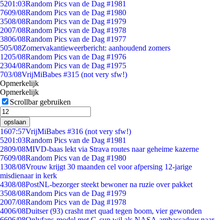
52
01:03
Random Pics van de Dag #1981
76
09/08
Random Pics van de Dag #1980
35
08/08
Random Pics van de Dag #1979
20
07/08
Random Pics van de Dag #1978
38
06/08
Random Pics van de Dag #1977
5
05/08
Zomervakantieweerbericht: aanhoudend zomers
12
05/08
Random Pics van de Dag #1976
23
04/08
Random Pics van de Dag #1975
7
03/08
VrijMiBabes #315 (not very sfw!)
Opmerkelijk
Opmerkelijk
Scrollbar gebruiken
opslaan
16
07:57
VrijMiBabes #316 (not very sfw!)
52
01:03
Random Pics van de Dag #1981
28
09/08
MIVD-baas lekt via Strava routes naar geheime kazerne
76
09/08
Random Pics van de Dag #1980
13
08/08
Vrouw krijgt 30 maanden cel voor afpersing 12-jarige
misdienaar in kerk
43
08/08
PostNL-bezorger steekt bewoner na ruzie over pakket
35
08/08
Random Pics van de Dag #1979
20
07/08
Random Pics van de Dag #1978
40
06/08
Duitser (93) crasht met quad tegen boom, vier gewonden
66
06/08
Onlyfans-model met G-cup wil als NASA-ambassadeur naar