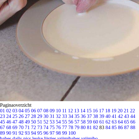
Paginaoverzicht
01
02
03
04
05
06
07
08
09
10
11
12
13
14
15
16
17
18
19
20
21
22
23
24
25
26
27
28
29
30
31
32
33
34
35
36
37
38
39
40
41
42
43
44
45
46
47
48
49
50
51
52
53
54
55
56
57
58
59
60
61
62
63
64
65
66
67
68
69
70
71
72
73
74
75
76
77
78
79
80
81
82
83
84
85
86
87
88
89
90
91
92
93
94
95
96
97
98
99
100
babes
daily pics
leuke lijstjes
vrijmibabes
vrijmibo