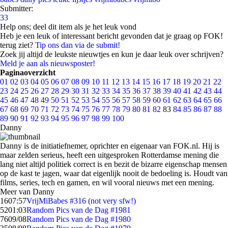
Submitter:
33
Help ons; deel dit item als je het leuk vond
Heb je een leuk of interessant bericht gevonden dat je graag op FOK!
terug ziet?
Tip ons dan via de submit!
Zoek jij altijd de leukste nieuwtjes en kun je daar leuk over schrijven?
Meld je aan als nieuwsposter!
Paginaoverzicht
01
02
03
04
05
06
07
08
09
10
11
12
13
14
15
16
17
18
19
20
21
22
23
24
25
26
27
28
29
30
31
32
33
34
35
36
37
38
39
40
41
42
43
44
45
46
47
48
49
50
51
52
53
54
55
56
57
58
59
60
61
62
63
64
65
66
67
68
69
70
71
72
73
74
75
76
77
78
79
80
81
82
83
84
85
86
87
88
89
90
91
92
93
94
95
96
97
98
99
100
Danny
Danny is de initiatiefnemer, oprichter en eigenaar van FOK.nl. Hij is
maar zelden serieus, heeft een uitgesproken Rotterdamse mening die
lang niet altijd politiek correct is en bezit de bizarre eigenschap mensen
op de kast te jagen, waar dat eigenlijk nooit de bedoeling is. Houdt van
films, series, tech en gamen, en wil vooral nieuws met een mening.
Meer van Danny
16
07:57
VrijMiBabes #316 (not very sfw!)
52
01:03
Random Pics van de Dag #1981
76
09/08
Random Pics van de Dag #1980