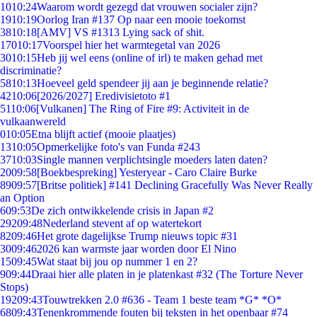
10
10:24
Waarom wordt gezegd dat vrouwen socialer zijn?
19
10:19
Oorlog Iran #137 Op naar een mooie toekomst
38
10:18
[AMV] VS #1313 Lying sack of shit.
170
10:17
Voorspel hier het warmtegetal van 2026
30
10:15
Heb jij wel eens (online of irl) te maken gehad met
discriminatie?
58
10:13
Hoeveel geld spendeer jij aan je beginnende relatie?
42
10:06
[2026/2027] Eredivisietoto #1
51
10:06
[Vulkanen] The Ring of Fire #9: Activiteit in de
vulkaanwereld
0
10:05
Etna blijft actief (mooie plaatjes)
13
10:05
Opmerkelijke foto's van Funda #243
37
10:03
Single mannen verplichtsingle moeders laten daten?
20
09:58
[Boekbespreking] Yesteryear - Caro Claire Burke
89
09:57
[Britse politiek] #141 Declining Gracefully Was Never Really
an Option
6
09:53
De zich ontwikkelende crisis in Japan #2
292
09:48
Nederland stevent af op watertekort
82
09:46
Het grote dagelijkse Trump nieuws topic #31
30
09:46
2026 kan warmste jaar worden door El Nino
15
09:45
Wat staat bij jou op nummer 1 en 2?
9
09:44
Draai hier alle platen in je platenkast #32 (The Torture Never
Stops)
192
09:43
Touwtrekken 2.0 #636 - Team 1 beste team *G* *O*
68
09:43
Tenenkrommende fouten bij teksten in het openbaar #74