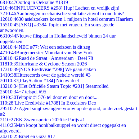
68
10:47
Oorlog in Oekraïne #1319
2
10:46
[INFLUENCERS #298] Hup! Lachen en vrolijk zijn!
72
10:46
Aanbrengen mechanische ventilatie zinvol in oud huis?
126
10:46
30 asielzoekers kosten 1 miljoen in hotel centrum Haarlem
155
10:45
[AKQ] #3384 Topic met vragen. En soms goede
antwoorden.
63
10:44
Nieuwe flitspaal in Hollandscheveld binnen 24 uur
opgeblazen
186
10:44
NEC #77: Wat een seizoen is dit zeg
47
10:43
Burgemeester Mamdani van New York
238
10:42
Raad de Straat - Amsterdam - Deel 78
118
10:39
Hurricane & Cyclone Season 2026
173
10:39
[NOS Eredivisie #298] We gaan staken
14
10:38
Hitterecords over de gehele wereld #3
201
10:37
[PlayStation #184] Nieuw deel
132
10:34
[Het Officiële Steam Topic #201] Steamrolled
250
10:34
+7 telspel #95
19
10:30
Teltopic #1576 tel door en door en door....
1
10:28
[Live Eredivisie #1788] In Excelsiors Deo
295
10:27
Agent smijt zwangere vrouw op de grond, onderzoek gestart
#2
21
10:27
EK Zwemsporten 2026 te Parijs #1
41
10:25
Man koopt honkbalknuppel en wordt direct opgepakt en
afgevoerd.
242
10:25
Israel en Gaza #17