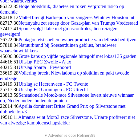
voor waardeverlies
863
22:35
Hoge bloeddruk, diabetes en roken vergroten risico op
dementie
843
18:12
Mattel brengt Barbiepop van zangeres Whitney Houston uit
827
17:30
Netanyahu zet streep door Gaza-plan van Trumps Vredesraad
774
17:41
Spanje volgt Italië met grenscontroles, tien reizigers
geweigerd
767
22:06
Pentagon eist snellere wapenproductie van defensiebedrijven
578
18:34
Natuurbrand bij Soesterduinen geblust, brandweer
waarschuwt kijkers
456
06:30
Grote kans op vijfde regionale hittegolf met lokaal 35 graden
446
16:51
Uitslag PEC Zwolle - Ajax
402
15:31
Uitslag Sparta - Feyenoord
356
19:28
Vollering breekt Niewiadoma op slotklim en pakt tweede
eindzege
284
19:31
Uitslag sc Heerenveen - FC Twente
257
17:36
Uitslag FC Groningen - FC Utrecht
238
13:59
Sensationele Moto2-race Silverstone levert nieuwe winnaar
op, Nederlanders buiten de punten
220
14:46
Aprilia domineert Britse Grand Prix op Silverstone met
dubbele top-3
195
16:11
Almansa wint Moto3-race Silverstone, Uriarte profiteert niet
van afwezige kampioenschapsleider
▼ Advertentie door Refinery89