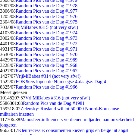
35
08/08
Random Pics van de Dag #1979
20
07/08
Random Pics van de Dag #1978
38
06/08
Random Pics van de Dag #1977
12
05/08
Random Pics van de Dag #1976
23
04/08
Random Pics van de Dag #1975
7
03/08
VrijMiBabes #315 (not very sfw!)
41
03/08
Random Pics van de Dag #1974
30
02/08
Random Pics van de Dag #1973
44
01/08
Random Pics van de Dag #1972
49
31/07
Random Pics van de Dag #1971
36
30/07
Random Pics van de Dag #1970
44
29/07
Random Pics van de Dag #1969
32
28/07
Random Pics van de Dag #1968
40
27/07
Random Pics van de Dag #1967
14
27/07
VrijMiBabes #314 (not very sfw!)
15
25/07
FOK!kers lopen de Nijmeegse 4-daagse: Dag 4
83
25/07
Random Pics van de Dag #1966
Meest gelezen
101452
07:57
VrijMiBabes #316 (not very sfw!)
55863
01:03
Random Pics van de Dag #1981
1595
18:02
Zelensky: Rusland wil tot 50.000 Noord-Koreaanse
militairen inzetten
1177
06:38
Manosfeer-influencers verdienen miljarden aan onzekerheid
jongeren
966
23:17
Kleurrecessie: consumenten kiezen grijs en beige uit angst