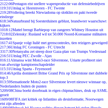
21
22:06
Pentagon eist snellere wapenproductie van defensiebedrijven
1
19:31
Uitslag sc Heerenveen - FC Twente
2
19:28
Vollering breekt Niewiadoma op slotklim en pakt tweede
eindzege
6
18:34
Natuurbrand bij Soesterduinen geblust, brandweer waarschuwt
kijkers
10
18:12
Mattel brengt Barbiepop van zangeres Whitney Houston uit
72
18:02
Zelensky: Rusland wil tot 50.000 Noord-Koreaanse militairen
inzetten
16
17:41
Spanje volgt Italië met grenscontroles, tien reizigers geweigerd
2
17:36
Uitslag FC Groningen - FC Utrecht
33
17:30
Netanyahu zet streep door Gaza-plan van Trumps Vredesraad
2
16:51
Uitslag PEC Zwolle - Ajax
0
16:11
Almansa wint Moto3-race Silverstone, Uriarte profiteert niet
van afwezige kampioenschapsleider
1
15:31
Uitslag Sparta - Feyenoord
0
14:46
Aprilia domineert Britse Grand Prix op Silverstone met dubbele
top-3
0
13:59
Sensationele Moto2-race Silverstone levert nieuwe winnaar op,
Nederlanders buiten de punten
52
09/08
China boekt doorbraak in eigen chipmachines, druk op ASML
groeit
16
09/08
FIFA ziet kritiek op Infantino als desinformatie, Noorwegen
eist zijn aftreden
14
09/08
Inbraak bij Haagse politie: dieven betrapt bij stelen illegale