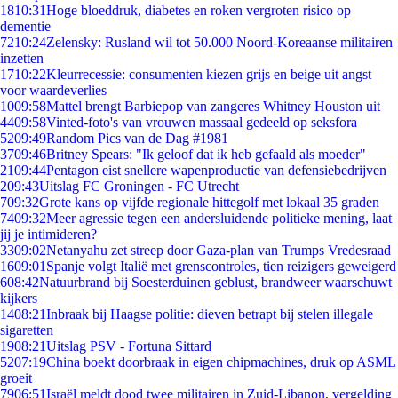
18
10:31
Hoge bloeddruk, diabetes en roken vergroten risico op
dementie
72
10:24
Zelensky: Rusland wil tot 50.000 Noord-Koreaanse militairen
inzetten
17
10:22
Kleurrecessie: consumenten kiezen grijs en beige uit angst
voor waardeverlies
10
09:58
Mattel brengt Barbiepop van zangeres Whitney Houston uit
44
09:58
Vinted-foto's van vrouwen massaal gedeeld op seksfora
52
09:49
Random Pics van de Dag #1981
37
09:46
Britney Spears: "Ik geloof dat ik heb gefaald als moeder"
21
09:44
Pentagon eist snellere wapenproductie van defensiebedrijven
2
09:43
Uitslag FC Groningen - FC Utrecht
7
09:32
Grote kans op vijfde regionale hittegolf met lokaal 35 graden
74
09:32
Meer agressie tegen een andersluidende politieke mening, laat
jij je intimideren?
33
09:02
Netanyahu zet streep door Gaza-plan van Trumps Vredesraad
16
09:01
Spanje volgt Italië met grenscontroles, tien reizigers geweigerd
6
08:42
Natuurbrand bij Soesterduinen geblust, brandweer waarschuwt
kijkers
14
08:21
Inbraak bij Haagse politie: dieven betrapt bij stelen illegale
sigaretten
19
08:21
Uitslag PSV - Fortuna Sittard
52
07:19
China boekt doorbraak in eigen chipmachines, druk op ASML
groeit
79
06:51
Israël meldt dood twee militairen in Zuid-Libanon, vergelding