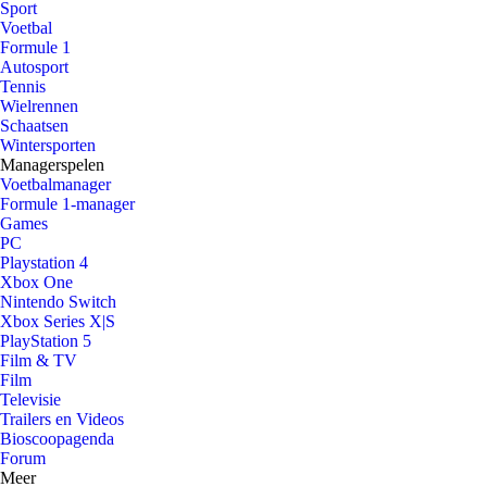
Sport
Voetbal
Formule 1
Autosport
Tennis
Wielrennen
Schaatsen
Wintersporten
Managerspelen
Voetbalmanager
Formule 1-manager
Games
PC
Playstation 4
Xbox One
Nintendo Switch
Xbox Series X|S
PlayStation 5
Film & TV
Film
Televisie
Trailers en Videos
Bioscoopagenda
Forum
Meer