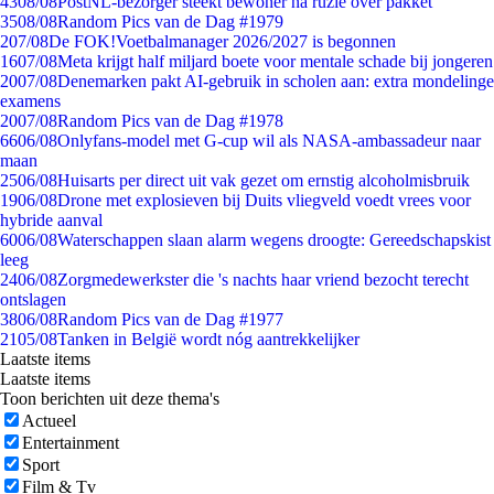
43
08/08
PostNL-bezorger steekt bewoner na ruzie over pakket
35
08/08
Random Pics van de Dag #1979
2
07/08
De FOK!Voetbalmanager 2026/2027 is begonnen
16
07/08
Meta krijgt half miljard boete voor mentale schade bij jongeren
20
07/08
Denemarken pakt AI-gebruik in scholen aan: extra mondelinge
examens
20
07/08
Random Pics van de Dag #1978
66
06/08
Onlyfans-model met G-cup wil als NASA-ambassadeur naar
maan
25
06/08
Huisarts per direct uit vak gezet om ernstig alcoholmisbruik
19
06/08
Drone met explosieven bij Duits vliegveld voedt vrees voor
hybride aanval
60
06/08
Waterschappen slaan alarm wegens droogte: Gereedschapskist
leeg
24
06/08
Zorgmedewerkster die 's nachts haar vriend bezocht terecht
ontslagen
38
06/08
Random Pics van de Dag #1977
21
05/08
Tanken in België wordt nóg aantrekkelijker
Laatste items
Laatste items
Toon berichten uit deze thema's
Actueel
Entertainment
Sport
Film & Tv