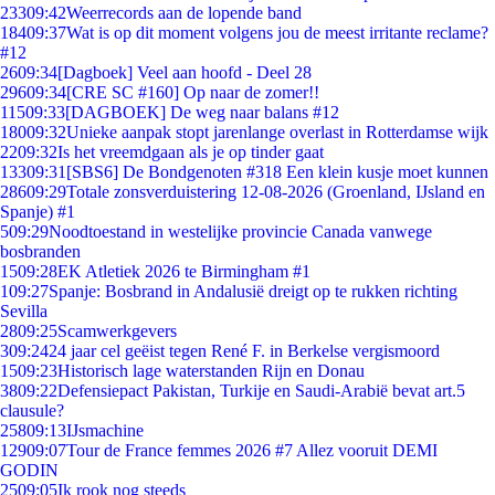
233
09:42
Weerrecords aan de lopende band
184
09:37
Wat is op dit moment volgens jou de meest irritante reclame?
#12
26
09:34
[Dagboek] Veel aan hoofd - Deel 28
296
09:34
[CRE SC #160] Op naar de zomer!!
115
09:33
[DAGBOEK] De weg naar balans #12
180
09:32
Unieke aanpak stopt jarenlange overlast in Rotterdamse wijk
22
09:32
Is het vreemdgaan als je op tinder gaat
133
09:31
[SBS6] De Bondgenoten #318 Een klein kusje moet kunnen
286
09:29
Totale zonsverduistering 12-08-2026 (Groenland, IJsland en
Spanje) #1
5
09:29
Noodtoestand in westelijke provincie Canada vanwege
bosbranden
15
09:28
EK Atletiek 2026 te Birmingham #1
1
09:27
Spanje: Bosbrand in Andalusië dreigt op te rukken richting
Sevilla
28
09:25
Scamwerkgevers
3
09:24
24 jaar cel geëist tegen René F. in Berkelse vergismoord
15
09:23
Historisch lage waterstanden Rijn en Donau
38
09:22
Defensiepact Pakistan, Turkije en Saudi-Arabië bevat art.5
clausule?
258
09:13
IJsmachine
129
09:07
Tour de France femmes 2026 #7 Allez vooruit DEMI
GODIN
25
09:05
Ik rook nog steeds