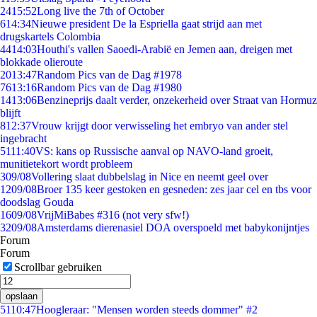
24
15:52
Long live the 7th of October
6
14:34
Nieuwe president De la Espriella gaat strijd aan met
drugskartels Colombia
44
14:03
Houthi's vallen Saoedi-Arabië en Jemen aan, dreigen met
blokkade olieroute
20
13:47
Random Pics van de Dag #1978
76
13:16
Random Pics van de Dag #1980
14
13:06
Benzineprijs daalt verder, onzekerheid over Straat van Hormuz
blijft
8
12:37
Vrouw krijgt door verwisseling het embryo van ander stel
ingebracht
51
11:40
VS: kans op Russische aanval op NAVO-land groeit,
munitietekort wordt probleem
3
09/08
Vollering slaat dubbelslag in Nice en neemt geel over
12
09/08
Broer 135 keer gestoken en gesneden: zes jaar cel en tbs voor
doodslag Gouda
16
09/08
VrijMiBabes #316 (not very sfw!)
32
09/08
Amsterdams dierenasiel DOA overspoeld met babykonijntjes
Forum
Forum
Scrollbar gebruiken
opslaan
51
10:47
Hoogleraar: "Mensen worden steeds dommer" #2