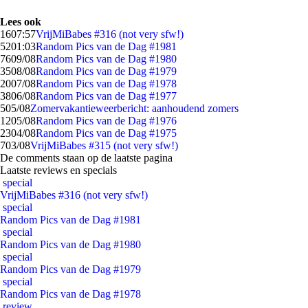
Lees ook
16
07:57
VrijMiBabes #316 (not very sfw!)
52
01:03
Random Pics van de Dag #1981
76
09/08
Random Pics van de Dag #1980
35
08/08
Random Pics van de Dag #1979
20
07/08
Random Pics van de Dag #1978
38
06/08
Random Pics van de Dag #1977
5
05/08
Zomervakantieweerbericht: aanhoudend zomers
12
05/08
Random Pics van de Dag #1976
23
04/08
Random Pics van de Dag #1975
7
03/08
VrijMiBabes #315 (not very sfw!)
De comments staan op de laatste pagina
Laatste reviews en specials
special
VrijMiBabes #316 (not very sfw!)
special
Random Pics van de Dag #1981
special
Random Pics van de Dag #1980
special
Random Pics van de Dag #1979
special
Random Pics van de Dag #1978
review