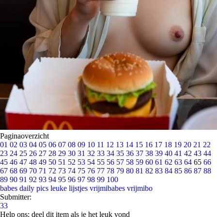
Paginaoverzicht
01
02
03
04
05
06
07
08
09
10
11
12
13
14
15
16
17
18
19
20
21
22
23
24
25
26
27
28
29
30
31
32
33
34
35
36
37
38
39
40
41
42
43
44
45
46
47
48
49
50
51
52
53
54
55
56
57
58
59
60
61
62
63
64
65
66
67
68
69
70
71
72
73
74
75
76
77
78
79
80
81
82
83
84
85
86
87
88
89
90
91
92
93
94
95
96
97
98
99
100
babes
daily pics
leuke lijstjes
vrijmibabes
vrijmibo
Submitter:
33
Help ons; deel dit item als je het leuk vond