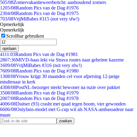
5
05/08
Zomervakantieweerbericht: aanhoudend zomers
12
05/08
Random Pics van de Dag #1976
23
04/08
Random Pics van de Dag #1975
7
03/08
VrijMiBabes #315 (not very sfw!)
Opmerkelijk
Opmerkelijk
Scrollbar gebruiken
opslaan
41
11:03
Random Pics van de Dag #1981
28
07:36
MIVD-baas lekt via Strava routes naar geheime kazerne
16
09/08
VrijMiBabes #316 (not very sfw!)
76
09/08
Random Pics van de Dag #1980
13
08/08
Vrouw krijgt 30 maanden cel voor afpersing 12-jarige
misdienaar in kerk
43
08/08
PostNL-bezorger steekt bewoner na ruzie over pakket
35
08/08
Random Pics van de Dag #1979
20
07/08
Random Pics van de Dag #1978
40
06/08
Duitser (93) crasht met quad tegen boom, vier gewonden
66
06/08
Onlyfans-model met G-cup wil als NASA-ambassadeur naar
maan