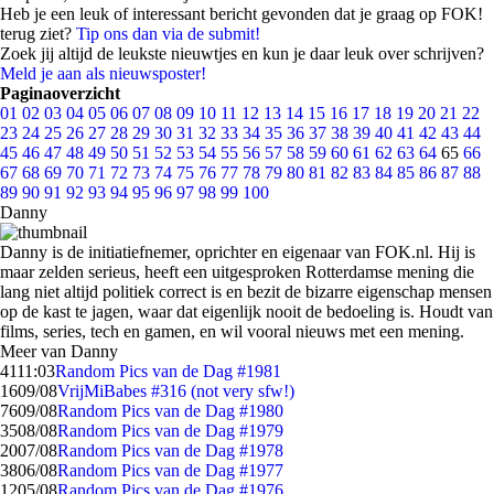
Heb je een leuk of interessant bericht gevonden dat je graag op FOK!
terug ziet?
Tip ons dan via de submit!
Zoek jij altijd de leukste nieuwtjes en kun je daar leuk over schrijven?
Meld je aan als nieuwsposter!
Paginaoverzicht
01
02
03
04
05
06
07
08
09
10
11
12
13
14
15
16
17
18
19
20
21
22
23
24
25
26
27
28
29
30
31
32
33
34
35
36
37
38
39
40
41
42
43
44
45
46
47
48
49
50
51
52
53
54
55
56
57
58
59
60
61
62
63
64
65
66
67
68
69
70
71
72
73
74
75
76
77
78
79
80
81
82
83
84
85
86
87
88
89
90
91
92
93
94
95
96
97
98
99
100
Danny
Danny is de initiatiefnemer, oprichter en eigenaar van FOK.nl. Hij is
maar zelden serieus, heeft een uitgesproken Rotterdamse mening die
lang niet altijd politiek correct is en bezit de bizarre eigenschap mensen
op de kast te jagen, waar dat eigenlijk nooit de bedoeling is. Houdt van
films, series, tech en gamen, en wil vooral nieuws met een mening.
Meer van Danny
41
11:03
Random Pics van de Dag #1981
16
09/08
VrijMiBabes #316 (not very sfw!)
76
09/08
Random Pics van de Dag #1980
35
08/08
Random Pics van de Dag #1979
20
07/08
Random Pics van de Dag #1978
38
06/08
Random Pics van de Dag #1977
12
05/08
Random Pics van de Dag #1976