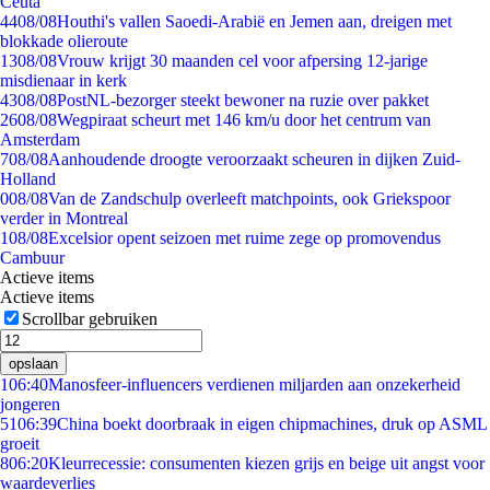
Ceuta
44
08/08
Houthi's vallen Saoedi-Arabië en Jemen aan, dreigen met
blokkade olieroute
13
08/08
Vrouw krijgt 30 maanden cel voor afpersing 12-jarige
misdienaar in kerk
43
08/08
PostNL-bezorger steekt bewoner na ruzie over pakket
26
08/08
Wegpiraat scheurt met 146 km/u door het centrum van
Amsterdam
7
08/08
Aanhoudende droogte veroorzaakt scheuren in dijken Zuid-
Holland
0
08/08
Van de Zandschulp overleeft matchpoints, ook Griekspoor
verder in Montreal
1
08/08
Excelsior opent seizoen met ruime zege op promovendus
Cambuur
Actieve items
Actieve items
Scrollbar gebruiken
opslaan
1
06:40
Manosfeer-influencers verdienen miljarden aan onzekerheid
jongeren
51
06:39
China boekt doorbraak in eigen chipmachines, druk op ASML
groeit
8
06:20
Kleurrecessie: consumenten kiezen grijs en beige uit angst voor
waardeverlies