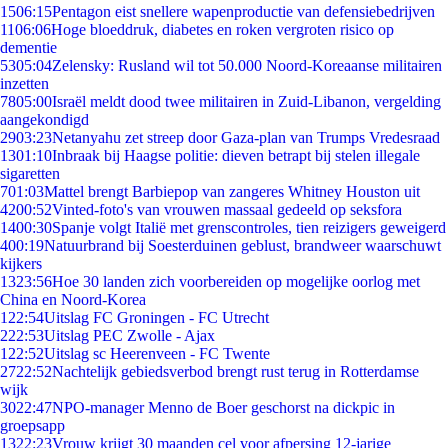
15
06:15
Pentagon eist snellere wapenproductie van defensiebedrijven
11
06:06
Hoge bloeddruk, diabetes en roken vergroten risico op
dementie
53
05:04
Zelensky: Rusland wil tot 50.000 Noord-Koreaanse militairen
inzetten
78
05:00
Israël meldt dood twee militairen in Zuid-Libanon, vergelding
aangekondigd
29
03:23
Netanyahu zet streep door Gaza-plan van Trumps Vredesraad
13
01:10
Inbraak bij Haagse politie: dieven betrapt bij stelen illegale
sigaretten
7
01:03
Mattel brengt Barbiepop van zangeres Whitney Houston uit
42
00:52
Vinted-foto's van vrouwen massaal gedeeld op seksfora
14
00:30
Spanje volgt Italië met grenscontroles, tien reizigers geweigerd
4
00:19
Natuurbrand bij Soesterduinen geblust, brandweer waarschuwt
kijkers
13
23:56
Hoe 30 landen zich voorbereiden op mogelijke oorlog met
China en Noord-Korea
1
22:54
Uitslag FC Groningen - FC Utrecht
2
22:53
Uitslag PEC Zwolle - Ajax
1
22:52
Uitslag sc Heerenveen - FC Twente
27
22:52
Nachtelijk gebiedsverbod brengt rust terug in Rotterdamse
wijk
30
22:47
NPO-manager Menno de Boer geschorst na dickpic in
groepsapp
13
22:23
Vrouw krijgt 30 maanden cel voor afpersing 12-jarige