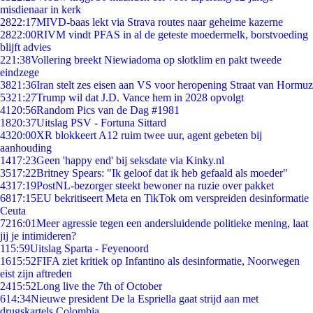
misdienaar in kerk
28
22:17
MIVD-baas lekt via Strava routes naar geheime kazerne
28
22:00
RIVM vindt PFAS in al de geteste moedermelk, borstvoeding
blijft advies
2
21:38
Vollering breekt Niewiadoma op slotklim en pakt tweede
eindzege
38
21:36
Iran stelt zes eisen aan VS voor heropening Straat van Hormuz
53
21:27
Trump wil dat J.D. Vance hem in 2028 opvolgt
41
20:56
Random Pics van de Dag #1981
18
20:37
Uitslag PSV - Fortuna Sittard
43
20:00
XR blokkeert A12 ruim twee uur, agent gebeten bij
aanhouding
14
17:23
Geen 'happy end' bij seksdate via Kinky.nl
35
17:22
Britney Spears: "Ik geloof dat ik heb gefaald als moeder"
43
17:19
PostNL-bezorger steekt bewoner na ruzie over pakket
68
17:15
EU bekritiseert Meta en TikTok om verspreiden desinformatie
Ceuta
72
16:01
Meer agressie tegen een andersluidende politieke mening, laat
jij je intimideren?
1
15:59
Uitslag Sparta - Feyenoord
16
15:52
FIFA ziet kritiek op Infantino als desinformatie, Noorwegen
eist zijn aftreden
24
15:52
Long live the 7th of October
6
14:34
Nieuwe president De la Espriella gaat strijd aan met
drugskartels Colombia