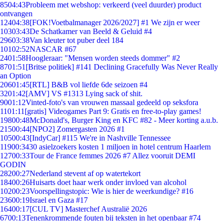
85
04:43
Probleem met webshop: verkeerd (veel duurder) product
ontvangen
124
04:38
[FOK!Voetbalmanager 2026/2027] #1 We zijn er weer
103
03:43
De Schatkamer van Beeld & Geluid #4
296
03:38
Van kleuter tot puber deel 184
101
02:52
NASCAR #67
24
01:58
Hoogleraar: "Mensen worden steeds dommer" #2
87
01:51
[Britse politiek] #141 Declining Gracefully Was Never Really
an Option
206
01:45
[RTL] B&B vol liefde 6de seizoen #4
32
01:42
[AMV] VS #1313 Lying sack of shit.
90
01:12
Vinted-foto's van vrouwen massaal gedeeld op seksfora
11
01:11
[gratis] Videogames Part 9: Gratis en free-to-play games!
198
00:48
McDonald's, Burger King en KFC #82 - Meer korting a.u.b.
215
00:44
[NPO2] Zomergasten 2026 #1
105
00:43
[IndyCar] #115 We're in Nashville Tennessee
119
00:34
30 asielzoekers kosten 1 miljoen in hotel centrum Haarlem
127
00:33
Tour de France femmes 2026 #7 Allez vooruit DEMI
GODIN
282
00:27
Nederland stevent af op watertekort
184
00:26
Huisarts doet haar werk onder invloed van alcohol
102
00:23
Voorspellingstopic: Wie is hier de weerkundige? #16
236
00:19
Israel en Gaza #17
164
00:17
[CUL TV] Masterchef Australië 2026
67
00:13
Tenenkrommende fouten bij teksten in het openbaar #74