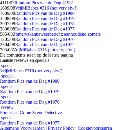
41
11:03
Random Pics van de Dag #1981
16
09/08
VrijMiBabes #316 (not very sfw!)
76
09/08
Random Pics van de Dag #1980
35
08/08
Random Pics van de Dag #1979
20
07/08
Random Pics van de Dag #1978
38
06/08
Random Pics van de Dag #1977
5
05/08
Zomervakantieweerbericht: aanhoudend zomers
12
05/08
Random Pics van de Dag #1976
23
04/08
Random Pics van de Dag #1975
7
03/08
VrijMiBabes #315 (not very sfw!)
De comments staan op de laatste pagina
Laatste reviews en specials
special
VrijMiBabes #316 (not very sfw!)
special
Random Pics van de Dag #1980
special
Random Pics van de Dag #1979
special
Random Pics van de Dag #1978
review
Forensics: Crime Scene Detective
special
Random Pics van de Dag #1977
Algemene Voorwaarden
|
Privacy Policy
|
Cookievoorkeuren