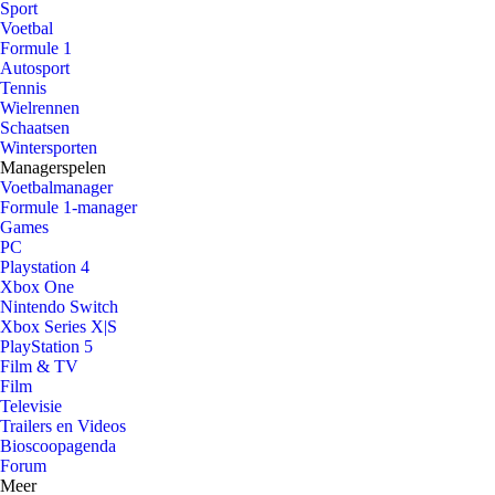
Sport
Voetbal
Formule 1
Autosport
Tennis
Wielrennen
Schaatsen
Wintersporten
Managerspelen
Voetbalmanager
Formule 1-manager
Games
PC
Playstation 4
Xbox One
Nintendo Switch
Xbox Series X|S
PlayStation 5
Film & TV
Film
Televisie
Trailers en Videos
Bioscoopagenda
Forum
Meer