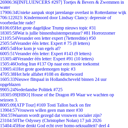
269
06:36
[INFLUENCERS #297] Toetjes & Bevers & Zwemmen in
water
179
06:34
Unieke aanpak stopt jarenlange overlast in Rotterdamse wijk
7
06:12
2023: Kindermoord door Lindsay Clancy: depressie of
voorbedachte rade?
81
06:05
Het grote dagelijkse Trump nieuws topic #31
183
05:58
Wat is jullie binnenhuistemperatuur? #81 Horrorzomer
211
05:54
Verander een letter expert (7lettereditie) #50
25
05:54
Verander één letter. Expert # 75 (8 letters)
49
05:54
Hoe kom je van egels af?
60
05:51
Verander één letter: Expert #143 (9 letters)
153
05:48
Verander één letter: Expert #91 (10 letters)
15
05:46
Oorlog Iran #137 Op naar een mooie toekomst
139
05:41
Het grote goedemorgen topic #3
47
05:38
Het hele alfabet #108 en 4letterwoord
16
05:33
Nieuwe flitspaal in Hollandscheveld binnen 24 uur
opgeblazen
99
05:24
Nederlandse Politiek #725
183
05:09
[HBO] House of the Dragon #9 Waar we wachten op
seizoen 3.
80
05:09
[ATP Tour] #169 Tosti Tallon back on fire
139
04:57
Vrouwen willen geen man meer #30
3
04:55
Waarom wordt gezegd dat vrouwen socialer zijn?
231
04:50
The Odyssey (Christopher Nolan) 17 juli 2026
154
04:45
Hoe denkt God echt over homo-seksualiteit? deel 4