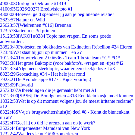
49
00:08
Oorlog in Oekraïne #1319
41
00:05
[2026/2027] Eredivisietoto #1
43
00:00
Hoeveel geld spendeer jij aan je beginnende relatie?
26
23:57
Natuur en Wild
256
23:57
[Wielrennen #616] Brennan!
1
23:57
Starten met 3d printen
151
23:53
[AKQ] #3384 Topic met vragen. En soms goede
antwoorden.
285
23:49
Protesten en blokkades van Extinction Rebellion #24 Eieren
7
23:46
Wat staat bij jou op nummer 1 en 2?
191
23:40
Touwtrekken 2.0 #636 - Team 1 beste team *G* *O*
79
23:38
Het grote Baktopic (voor bakfoto's, -vragen en -tips) #42
176
23:34
Algemeen steektopic, waar er een steekje los zit #3
88
23:29
Geocaching #34 - Het hele jaar rond
79
23:21
De Avondetappe #177 - Bijna voorbij :(
89
23:09
Palworld
257
23:07
Afbeeldingen die je gemaakt hebt met AI
131
23:00
[SBS6] De Bondgenoten #318 Een klein kusje moet kunnen
183
22:53
Wat is op dit moment volgens jou de meest irritante reclame?
#12
83
22:48
SV-tje's brugwachtershuis(je) deel #8 - Komt de binnenkant
nu af?
43
22:47
Geef jij op tijd je grenzen aan op je werk?
35
22:44
Burgemeester Mamdani van New York
123
22:42
Wat lees je nu? #96 zomerlezen