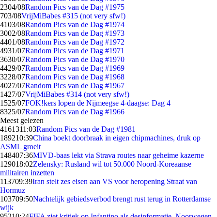
23
04/08
Random Pics van de Dag #1975
7
03/08
VrijMiBabes #315 (not very sfw!)
41
03/08
Random Pics van de Dag #1974
30
02/08
Random Pics van de Dag #1973
44
01/08
Random Pics van de Dag #1972
49
31/07
Random Pics van de Dag #1971
36
30/07
Random Pics van de Dag #1970
44
29/07
Random Pics van de Dag #1969
32
28/07
Random Pics van de Dag #1968
40
27/07
Random Pics van de Dag #1967
14
27/07
VrijMiBabes #314 (not very sfw!)
15
25/07
FOK!kers lopen de Nijmeegse 4-daagse: Dag 4
83
25/07
Random Pics van de Dag #1966
Meest gelezen
41613
11:03
Random Pics van de Dag #1981
1892
10:39
China boekt doorbraak in eigen chipmachines, druk op
ASML groeit
1484
07:36
MIVD-baas lekt via Strava routes naar geheime kazerne
1290
18:02
Zelensky: Rusland wil tot 50.000 Noord-Koreaanse
militairen inzetten
1137
09:39
Iran stelt zes eisen aan VS voor heropening Straat van
Hormuz
1037
09:50
Nachtelijk gebiedsverbod brengt rust terug in Rotterdamse
wijk
952
10:24
FIFA ziet kritiek op Infantino als desinformatie, Noorwegen