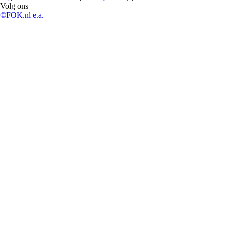
Volg ons
©FOK.nl e.a.