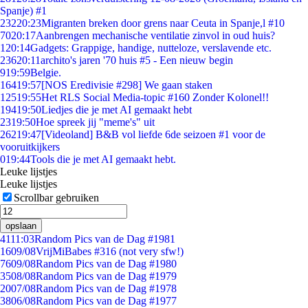
Spanje) #1
232
20:23
Migranten breken door grens naar Ceuta in Spanje,l #10
70
20:17
Aanbrengen mechanische ventilatie zinvol in oud huis?
1
20:14
Gadgets: Grappige, handige, nutteloze, verslavende etc.
236
20:11
archito's jaren '70 huis #5 - Een nieuw begin
9
19:59
Belgie.
164
19:57
[NOS Eredivisie #298] We gaan staken
125
19:55
Het RLS Social Media-topic #160 Zonder Kolonel!!
194
19:50
Liedjes die je met AI gemaakt hebt
23
19:50
Hoe spreek jij "meme's" uit
262
19:47
[Videoland] B&B vol liefde 6de seizoen #1 voor de
vooruitkijkers
0
19:44
Tools die je met AI gemaakt hebt.
Leuke lijstjes
Leuke lijstjes
Scrollbar gebruiken
opslaan
41
11:03
Random Pics van de Dag #1981
16
09/08
VrijMiBabes #316 (not very sfw!)
76
09/08
Random Pics van de Dag #1980
35
08/08
Random Pics van de Dag #1979
20
07/08
Random Pics van de Dag #1978
38
06/08
Random Pics van de Dag #1977