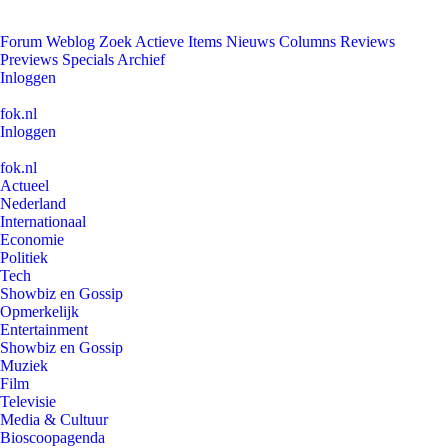
Forum
Weblog
Zoek
Actieve Items
Nieuws
Columns
Reviews
Previews
Specials
Archief
Inloggen
fok.nl
Inloggen
fok.nl
Actueel
Nederland
Internationaal
Economie
Politiek
Tech
Showbiz en Gossip
Opmerkelijk
Entertainment
Showbiz en Gossip
Muziek
Film
Televisie
Media & Cultuur
Bioscoopagenda