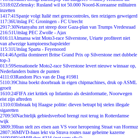
53
18:02
Zelensky: Rusland wil tot 50.000 Noord-Koreaanse militairen
inzetten
14
17:41
Spanje volgt Italië met grenscontroles, tien reizigers geweigerd
1
17:36
Uitslag FC Groningen - FC Utrecht
29
17:30
Netanyahu zet streep door Gaza-plan van Trumps Vredesraad
2
16:51
Uitslag PEC Zwolle - Ajax
0
16:11
Almansa wint Moto3-race Silverstone, Uriarte profiteert niet
van afwezige kampioenschapsleider
1
15:31
Uitslag Sparta - Feyenoord
0
14:46
Aprilia domineert Britse Grand Prix op Silverstone met dubbele
top-3
0
13:59
Sensationele Moto2-race Silverstone levert nieuwe winnaar op,
Nederlanders buiten de punten
41
11:03
Random Pics van de Dag #1981
51
10:39
China boekt doorbraak in eigen chipmachines, druk op ASML
groeit
16
10:24
FIFA ziet kritiek op Infantino als desinformatie, Noorwegen
eist zijn aftreden
13
10:03
Inbraak bij Haagse politie: dieven betrapt bij stelen illegale
sigaretten
27
09:50
Nachtelijk gebiedsverbod brengt rust terug in Rotterdamse
wijk
38
09:39
Iran stelt zes eisen aan VS voor heropening Straat van Hormuz
28
07:36
MIVD-baas lekt via Strava routes naar geheime kazerne
16
09/08
VrijMiBabes #316 (not very sfw!)