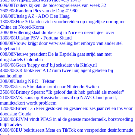
6
09/08
Trailers kijken: de bioscoopreleases van week 32
76
09/08
Random Pics van de Dag #1980
1
09/08
Uitslag AZ - ADO Den Haag
13
08/08
Hoe 30 landen zich voorbereiden op mogelijke oorlog met
China en Noord-Korea
3
08/08
Vollering slaat dubbelslag in Nice en neemt geel over
18
08/08
Uitslag PSV - Fortuna Sittard
8
08/08
Vrouw krijgt door verwisseling het embryo van ander stel
ingebracht
6
08/08
Nieuwe president De la Espriella gaat strijd aan met
drugskartels Colombia
14
08/08
Geen 'happy end' bij seksdate via Kinky.nl
43
08/08
XR blokkeert A12 ruim twee uur, agent gebeten bij
aanhouding
3
08/08
Uitslag NEC - Telstar
22
08/08
Jesus Simulator komt naar Nintendo Switch
35
08/08
Britney Spears: "Ik geloof dat ik heb gefaald als moeder"
51
08/08
VS: kans op Russische aanval op NAVO-land groeit,
munitietekort wordt probleem
12
08/08
Broer 135 keer gestoken en gesneden: zes jaar cel en tbs voor
doodslag Gouda
28
08/08
RIVM vindt PFAS in al de geteste moedermelk, borstvoeding
blijft advies
68
08/08
EU bekritiseert Meta en TikTok om verspreiden desinformatie