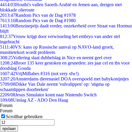
44
14:03
Houthi's vallen Saoedi-Arabië en Jemen aan, dreigen met
blokkade olieroute
20
13:47
Random Pics van de Dag #1978
76
13:16
Random Pics van de Dag #1980
14
13:06
Benzineprijs daalt verder, onzekerheid over Straat van Hormuz
blijft
8
12:37
Vrouw krijgt door verwisseling het embryo van ander stel
ingebracht
51
11:40
VS: kans op Russische aanval op NAVO-land groeit,
munitietekort wordt probleem
3
08:25
Vollering slaat dubbelslag in Nice en neemt geel over
12
08:24
Broer 135 keer gestoken en gesneden: zes jaar cel en tbs voor
doodslag Gouda
16
07:42
VrijMiBabes #316 (not very sfw!)
32
07:20
Amsterdams dierenasiel DOA overspoeld met babykonijntjes
57
09/08
Dikke Van Dale neemt 'vulvalippen' op: 'stigma op
schaamlippen doorbreken'
22
09/08
Jesus Simulator komt naar Nintendo Switch
1
09/08
Uitslag AZ - ADO Den Haag
Forum
Forum
Scrollbar gebruiken
opslaan