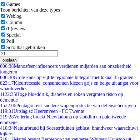
Games
Toon berichten van deze types
Weblog
Column
(P)review
Special
Poll
Scrollbar gebruiken
opslaan
0
06:38
Manosfeer-influencers verdienen miljarden aan onzekerheid
jongeren
0
06:30
Grote kans op vijfde regionale hittegolf met lokaal 35 graden
8
23:17
Kleurrecessie: consumenten kiezen grijs en beige uit angst voor
waardeverlies
11
22:35
Hoge bloeddruk, diabetes en roken vergroten risico op
dementie
15
22:06
Pentagon eist snellere wapenproductie van defensiebedrijven
1
19:31
Uitslag sc Heerenveen - FC Twente
2
19:28
Vollering breekt Niewiadoma op slotklim en pakt tweede
eindzege
4
18:34
Natuurbrand bij Soesterduinen geblust, brandweer waarschuwt
kijkers
7
18:12
Mattel brengt Barbiepop van zangeres Whitney Houston uit