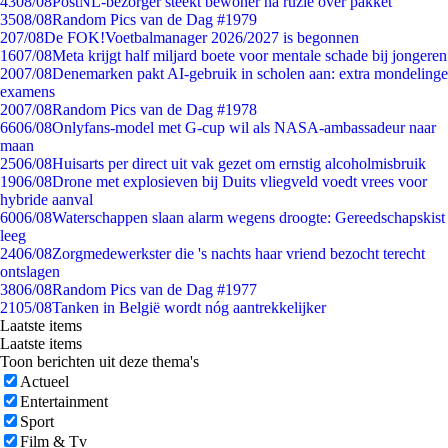
43
08/08
PostNL-bezorger steekt bewoner na ruzie over pakket
35
08/08
Random Pics van de Dag #1979
2
07/08
De FOK!Voetbalmanager 2026/2027 is begonnen
16
07/08
Meta krijgt half miljard boete voor mentale schade bij jongeren
20
07/08
Denemarken pakt AI-gebruik in scholen aan: extra mondelinge
examens
20
07/08
Random Pics van de Dag #1978
66
06/08
Onlyfans-model met G-cup wil als NASA-ambassadeur naar
maan
25
06/08
Huisarts per direct uit vak gezet om ernstig alcoholmisbruik
19
06/08
Drone met explosieven bij Duits vliegveld voedt vrees voor
hybride aanval
60
06/08
Waterschappen slaan alarm wegens droogte: Gereedschapskist
leeg
24
06/08
Zorgmedewerkster die 's nachts haar vriend bezocht terecht
ontslagen
38
06/08
Random Pics van de Dag #1977
21
05/08
Tanken in België wordt nóg aantrekkelijker
Laatste items
Laatste items
Toon berichten uit deze thema's
Actueel
Entertainment
Sport
Film & Tv