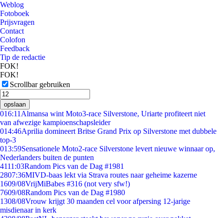
Weblog
Fotoboek
Prijsvragen
Contact
Colofon
Feedback
Tip de redactie
FOK!
FOK!
Scrollbar gebruiken
opslaan
0
16:11
Almansa wint Moto3-race Silverstone, Uriarte profiteert niet
van afwezige kampioenschapsleider
0
14:46
Aprilia domineert Britse Grand Prix op Silverstone met dubbele
top-3
0
13:59
Sensationele Moto2-race Silverstone levert nieuwe winnaar op,
Nederlanders buiten de punten
41
11:03
Random Pics van de Dag #1981
28
07:36
MIVD-baas lekt via Strava routes naar geheime kazerne
16
09/08
VrijMiBabes #316 (not very sfw!)
76
09/08
Random Pics van de Dag #1980
13
08/08
Vrouw krijgt 30 maanden cel voor afpersing 12-jarige
misdienaar in kerk