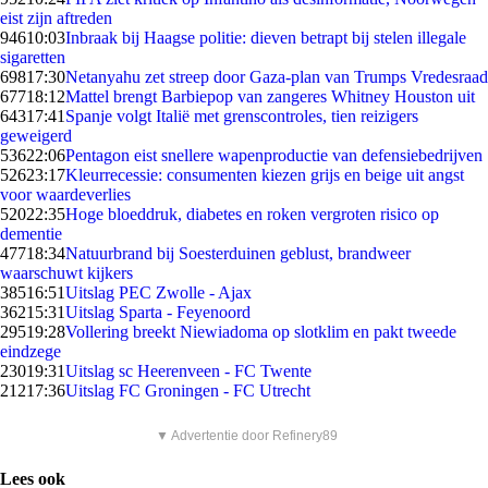
eist zijn aftreden
946
10:03
Inbraak bij Haagse politie: dieven betrapt bij stelen illegale
sigaretten
698
17:30
Netanyahu zet streep door Gaza-plan van Trumps Vredesraad
677
18:12
Mattel brengt Barbiepop van zangeres Whitney Houston uit
643
17:41
Spanje volgt Italië met grenscontroles, tien reizigers
geweigerd
536
22:06
Pentagon eist snellere wapenproductie van defensiebedrijven
526
23:17
Kleurrecessie: consumenten kiezen grijs en beige uit angst
voor waardeverlies
520
22:35
Hoge bloeddruk, diabetes en roken vergroten risico op
dementie
477
18:34
Natuurbrand bij Soesterduinen geblust, brandweer
waarschuwt kijkers
385
16:51
Uitslag PEC Zwolle - Ajax
362
15:31
Uitslag Sparta - Feyenoord
295
19:28
Vollering breekt Niewiadoma op slotklim en pakt tweede
eindzege
230
19:31
Uitslag sc Heerenveen - FC Twente
212
17:36
Uitslag FC Groningen - FC Utrecht
▼ Advertentie door Refinery89
Lees ook