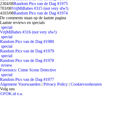
23
04/08
Random Pics van de Dag #1975
7
03/08
VrijMiBabes #315 (not very sfw!)
41
03/08
Random Pics van de Dag #1974
De comments staan op de laatste pagina
Laatste reviews en specials
special
VrijMiBabes #316 (not very sfw!)
special
Random Pics van de Dag #1980
special
Random Pics van de Dag #1979
special
Random Pics van de Dag #1978
review
Forensics: Crime Scene Detective
special
Random Pics van de Dag #1977
Algemene Voorwaarden
|
Privacy Policy
|
Cookievoorkeuren
Volg ons
©FOK.nl e.a.