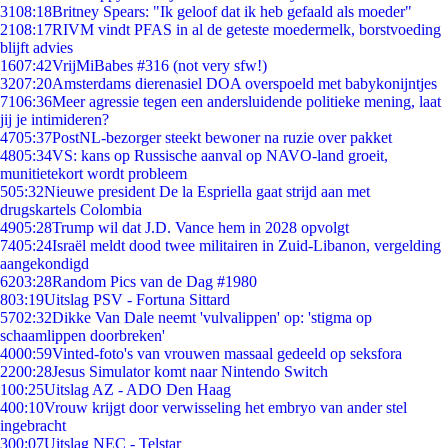
31
08:18
Britney Spears: "Ik geloof dat ik heb gefaald als moeder"
21
08:17
RIVM vindt PFAS in al de geteste moedermelk, borstvoeding
blijft advies
16
07:42
VrijMiBabes #316 (not very sfw!)
32
07:20
Amsterdams dierenasiel DOA overspoeld met babykonijntjes
71
06:36
Meer agressie tegen een andersluidende politieke mening, laat
jij je intimideren?
47
05:37
PostNL-bezorger steekt bewoner na ruzie over pakket
48
05:34
VS: kans op Russische aanval op NAVO-land groeit,
munitietekort wordt probleem
5
05:32
Nieuwe president De la Espriella gaat strijd aan met
drugskartels Colombia
49
05:28
Trump wil dat J.D. Vance hem in 2028 opvolgt
74
05:24
Israël meldt dood twee militairen in Zuid-Libanon, vergelding
aangekondigd
62
03:28
Random Pics van de Dag #1980
8
03:19
Uitslag PSV - Fortuna Sittard
57
02:32
Dikke Van Dale neemt 'vulvalippen' op: 'stigma op
schaamlippen doorbreken'
40
00:59
Vinted-foto's van vrouwen massaal gedeeld op seksfora
22
00:28
Jesus Simulator komt naar Nintendo Switch
1
00:25
Uitslag AZ - ADO Den Haag
4
00:10
Vrouw krijgt door verwisseling het embryo van ander stel
ingebracht
3
00:07
Uitslag NEC - Telstar