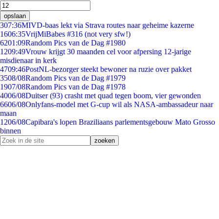
opslaan
3
07:36
MIVD-baas lekt via Strava routes naar geheime kazerne
16
06:35
VrijMiBabes #316 (not very sfw!)
62
01:09
Random Pics van de Dag #1980
12
09:49
Vrouw krijgt 30 maanden cel voor afpersing 12-jarige
misdienaar in kerk
47
09:46
PostNL-bezorger steekt bewoner na ruzie over pakket
35
08/08
Random Pics van de Dag #1979
19
07/08
Random Pics van de Dag #1978
40
06/08
Duitser (93) crasht met quad tegen boom, vier gewonden
66
06/08
Onlyfans-model met G-cup wil als NASA-ambassadeur naar
maan
12
06/08
Capibara's lopen Braziliaans parlementsgebouw Mato Grosso
binnen