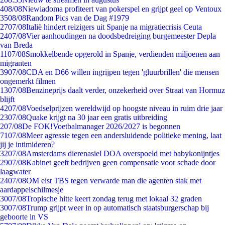
4
08/08
Niewiadoma profiteert van pokerspel en grijpt geel op Ventoux
35
08/08
Random Pics van de Dag #1979
27
07/08
Italië hindert reizigers uit Spanje na migratiecrisis Ceuta
24
07/08
Vier aanhoudingen na doodsbedreiging burgemeester Depla
van Breda
11
07/08
Smokkelbende opgerold in Spanje, verdienden miljoenen aan
migranten
39
07/08
CDA en D66 willen ingrijpen tegen 'gluurbrillen' die mensen
ongemerkt filmen
13
07/08
Benzineprijs daalt verder, onzekerheid over Straat van Hormuz
blijft
42
07/08
Voedselprijzen wereldwijd op hoogste niveau in ruim drie jaar
23
07/08
Quake krijgt na 30 jaar een gratis uitbreiding
2
07/08
De FOK!Voetbalmanager 2026/2027 is begonnen
71
07/08
Meer agressie tegen een andersluidende politieke mening, laat
jij je intimideren?
32
07/08
Amsterdams dierenasiel DOA overspoeld met babykonijntjes
29
07/08
Kabinet geeft bedrijven geen compensatie voor schade door
laagwater
24
07/08
OM eist TBS tegen verwarde man die agenten stak met
aardappelschilmesje
30
07/08
Tropische hitte keert zondag terug met lokaal 32 graden
30
07/08
Trump grijpt weer in op automatisch staatsburgerschap bij
geboorte in VS