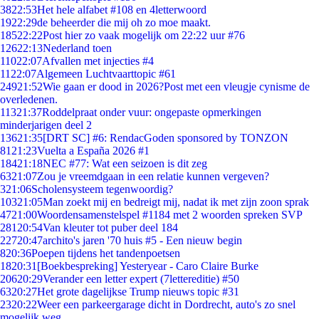
38
22:53
Het hele alfabet #108 en 4letterwoord
19
22:29
de beheerder die mij oh zo moe maakt.
185
22:22
Post hier zo vaak mogelijk om 22:22 uur #76
126
22:13
Nederland toen
110
22:07
Afvallen met injecties #4
11
22:07
Algemeen Luchtvaarttopic #61
249
21:52
Wie gaan er dood in 2026?Post met een vleugje cynisme de
overledenen.
113
21:37
Roddelpraat onder vuur: ongepaste opmerkingen
minderjarigen deel 2
136
21:35
[DRT SC] #6: RendacGoden sponsored by TONZON
81
21:23
Vuelta a España 2026 #1
184
21:18
NEC #77: Wat een seizoen is dit zeg
63
21:07
Zou je vreemdgaan in een relatie kunnen vergeven?
3
21:06
Scholensysteem tegenwoordig?
103
21:05
Man zoekt mij en bedreigt mij, nadat ik met zijn zoon sprak
47
21:00
Woordensamenstelspel #1184 met 2 woorden spreken SVP
281
20:54
Van kleuter tot puber deel 184
227
20:47
archito's jaren '70 huis #5 - Een nieuw begin
8
20:36
Poepen tijdens het tandenpoetsen
18
20:31
[Boekbespreking] Yesteryear - Caro Claire Burke
206
20:29
Verander een letter expert (7lettereditie) #50
63
20:27
Het grote dagelijkse Trump nieuws topic #31
23
20:22
Weer een parkeergarage dicht in Dordrecht, auto's zo snel
mogelijk weg