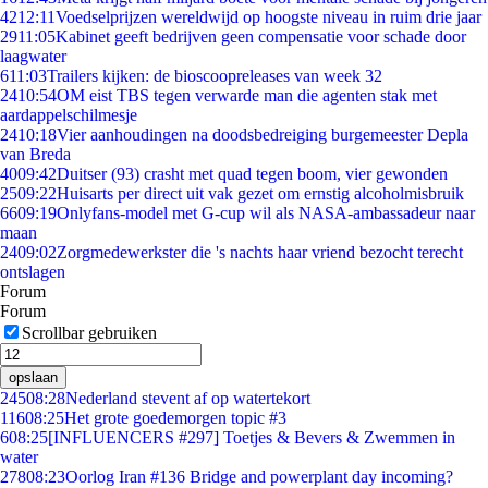
42
12:11
Voedselprijzen wereldwijd op hoogste niveau in ruim drie jaar
29
11:05
Kabinet geeft bedrijven geen compensatie voor schade door
laagwater
6
11:03
Trailers kijken: de bioscoopreleases van week 32
24
10:54
OM eist TBS tegen verwarde man die agenten stak met
aardappelschilmesje
24
10:18
Vier aanhoudingen na doodsbedreiging burgemeester Depla
van Breda
40
09:42
Duitser (93) crasht met quad tegen boom, vier gewonden
25
09:22
Huisarts per direct uit vak gezet om ernstig alcoholmisbruik
66
09:19
Onlyfans-model met G-cup wil als NASA-ambassadeur naar
maan
24
09:02
Zorgmedewerkster die 's nachts haar vriend bezocht terecht
ontslagen
Forum
Forum
Scrollbar gebruiken
opslaan
245
08:28
Nederland stevent af op watertekort
116
08:25
Het grote goedemorgen topic #3
6
08:25
[INFLUENCERS #297] Toetjes & Bevers & Zwemmen in
water
278
08:23
Oorlog Iran #136 Bridge and powerplant day incoming?