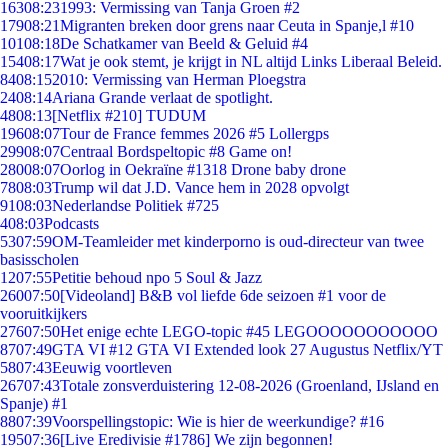
163
08:23
1993: Vermissing van Tanja Groen #2
179
08:21
Migranten breken door grens naar Ceuta in Spanje,l #10
101
08:18
De Schatkamer van Beeld & Geluid #4
154
08:17
Wat je ook stemt, je krijgt in NL altijd Links Liberaal Beleid.
84
08:15
2010: Vermissing van Herman Ploegstra
24
08:14
Ariana Grande verlaat de spotlight.
48
08:13
[Netflix #210] TUDUM
196
08:07
Tour de France femmes 2026 #5 Lollergps
299
08:07
Centraal Bordspeltopic #8 Game on!
280
08:07
Oorlog in Oekraïne #1318 Drone baby drone
78
08:03
Trump wil dat J.D. Vance hem in 2028 opvolgt
91
08:03
Nederlandse Politiek #725
4
08:03
Podcasts
53
07:59
OM-Teamleider met kinderporno is oud-directeur van twee
basisscholen
12
07:55
Petitie behoud npo 5 Soul & Jazz
260
07:50
[Videoland] B&B vol liefde 6de seizoen #1 voor de
vooruitkijkers
276
07:50
Het enige echte LEGO-topic #45 LEGOOOOOOOOOOO
87
07:49
GTA VI #12 GTA VI Extended look 27 Augustus Netflix/YT
58
07:43
Eeuwig voortleven
267
07:43
Totale zonsverduistering 12-08-2026 (Groenland, IJsland en
Spanje) #1
88
07:39
Voorspellingstopic: Wie is hier de weerkundige? #16
195
07:36
[Live Eredivisie #1786] We zijn begonnen!