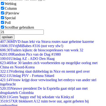
Weblog
Column
(P)review
Special
Poll
Scrollbar gebruiken
opslaan
4
07:36
MIVD-baas lekt via Strava routes naar geheime kazerne
16
06:35
VrijMiBabes #316 (not very sfw!)
6
06:30
Trailers kijken: de bioscoopreleases van week 32
62
01:09
Random Pics van de Dag #1980
1
00:01
Uitslag AZ - ADO Den Haag
6
23:46
Hoe 30 landen zich voorbereiden op mogelijke oorlog met
China en Noord-Korea
3
22:13
Vollering slaat dubbelslag in Nice en neemt geel over
8
22:11
Uitslag PSV - Fortuna Sittard
4
21:14
Vrouw krijgt door verwisseling het embryo van ander stel
ingebracht
5
20:35
Nieuwe president De la Espriella gaat strijd aan met
drugskartels Colombia
8
20:11
Geen 'happy end' bij seksdate via Kinky.nl
35
19:57
XR blokkeert A12 ruim twee uur, agent gebeten bij
aanhouding