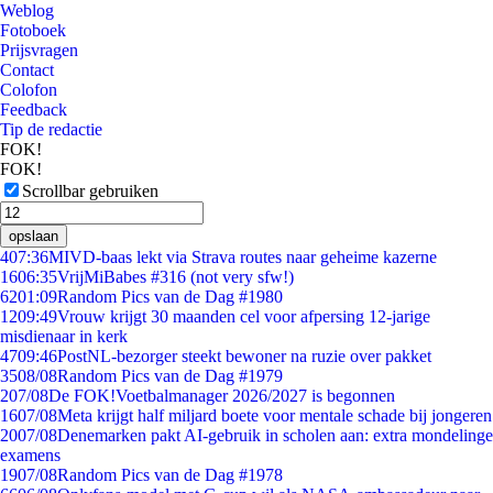
Weblog
Fotoboek
Prijsvragen
Contact
Colofon
Feedback
Tip de redactie
FOK!
FOK!
Scrollbar gebruiken
opslaan
4
07:36
MIVD-baas lekt via Strava routes naar geheime kazerne
16
06:35
VrijMiBabes #316 (not very sfw!)
62
01:09
Random Pics van de Dag #1980
12
09:49
Vrouw krijgt 30 maanden cel voor afpersing 12-jarige
misdienaar in kerk
47
09:46
PostNL-bezorger steekt bewoner na ruzie over pakket
35
08/08
Random Pics van de Dag #1979
2
07/08
De FOK!Voetbalmanager 2026/2027 is begonnen
16
07/08
Meta krijgt half miljard boete voor mentale schade bij jongeren
20
07/08
Denemarken pakt AI-gebruik in scholen aan: extra mondelinge
examens
19
07/08
Random Pics van de Dag #1978