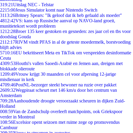
3
19:21
Uitslag NEC - Telstar
22
15:00
Jesus Simulator komt naar Nintendo Switch
31
13:26
Britney Spears: "Ik geloof dat ik heb gefaald als moeder"
48
12:42
VS: kans op Russische aanval op NAVO-land groeit,
munitietekort wordt probleem
12
12:28
Broer 135 keer gestoken en gesneden: zes jaar cel en tbs voor
doodslag Gouda
21
12:17
RIVM vindt PFAS in al de geteste moedermelk, borstvoeding
blijft advies
57
10:16
EU bekritiseert Meta en TikTok om verspreiden desinformatie
Ceuta
43
09:53
Houthi's vallen Saoedi-Arabië en Jemen aan, dreigen met
blokkade olieroute
12
09:49
Vrouw krijgt 30 maanden cel voor afpersing 12-jarige
misdienaar in kerk
47
09:46
PostNL-bezorger steekt bewoner na ruzie over pakket
26
09:32
Wegpiraat scheurt met 146 km/u door het centrum van
Amsterdam
7
09:28
Aanhoudende droogte veroorzaakt scheuren in dijken Zuid-
Holland
0
08:59
Van de Zandschulp overleeft matchpoints, ook Griekspoor
verder in Montreal
1
08:56
Excelsior opent seizoen met ruime zege op promovendus
Cambuur
2
08:35
Nieuw te streamen in augustus