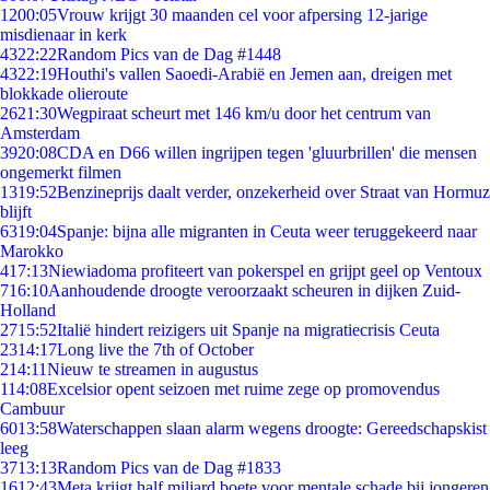
12
00:05
Vrouw krijgt 30 maanden cel voor afpersing 12-jarige
misdienaar in kerk
43
22:22
Random Pics van de Dag #1448
43
22:19
Houthi's vallen Saoedi-Arabië en Jemen aan, dreigen met
blokkade olieroute
26
21:30
Wegpiraat scheurt met 146 km/u door het centrum van
Amsterdam
39
20:08
CDA en D66 willen ingrijpen tegen 'gluurbrillen' die mensen
ongemerkt filmen
13
19:52
Benzineprijs daalt verder, onzekerheid over Straat van Hormuz
blijft
63
19:04
Spanje: bijna alle migranten in Ceuta weer teruggekeerd naar
Marokko
4
17:13
Niewiadoma profiteert van pokerspel en grijpt geel op Ventoux
7
16:10
Aanhoudende droogte veroorzaakt scheuren in dijken Zuid-
Holland
27
15:52
Italië hindert reizigers uit Spanje na migratiecrisis Ceuta
23
14:17
Long live the 7th of October
2
14:11
Nieuw te streamen in augustus
1
14:08
Excelsior opent seizoen met ruime zege op promovendus
Cambuur
60
13:58
Waterschappen slaan alarm wegens droogte: Gereedschapskist
leeg
37
13:13
Random Pics van de Dag #1833
16
12:43
Meta krijgt half miljard boete voor mentale schade bij jongeren