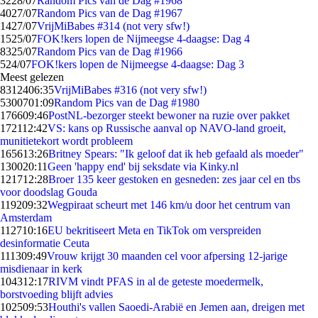
32
28/07
Random Pics van de Dag #1968
40
27/07
Random Pics van de Dag #1967
14
27/07
VrijMiBabes #314 (not very sfw!)
15
25/07
FOK!kers lopen de Nijmeegse 4-daagse: Dag 4
83
25/07
Random Pics van de Dag #1966
5
24/07
FOK!kers lopen de Nijmeegse 4-daagse: Dag 3
Meest gelezen
83124
06:35
VrijMiBabes #316 (not very sfw!)
53007
01:09
Random Pics van de Dag #1980
1766
09:46
PostNL-bezorger steekt bewoner na ruzie over pakket
1721
12:42
VS: kans op Russische aanval op NAVO-land groeit,
munitietekort wordt probleem
1656
13:26
Britney Spears: "Ik geloof dat ik heb gefaald als moeder"
1300
20:11
Geen 'happy end' bij seksdate via Kinky.nl
1217
12:28
Broer 135 keer gestoken en gesneden: zes jaar cel en tbs
voor doodslag Gouda
1192
09:32
Wegpiraat scheurt met 146 km/u door het centrum van
Amsterdam
1127
10:16
EU bekritiseert Meta en TikTok om verspreiden
desinformatie Ceuta
1113
09:49
Vrouw krijgt 30 maanden cel voor afpersing 12-jarige
misdienaar in kerk
1043
12:17
RIVM vindt PFAS in al de geteste moedermelk,
borstvoeding blijft advies
1025
09:53
Houthi's vallen Saoedi-Arabië en Jemen aan, dreigen met