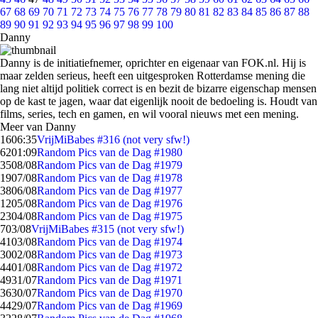
67
68
69
70
71
72
73
74
75
76
77
78
79
80
81
82
83
84
85
86
87
88
89
90
91
92
93
94
95
96
97
98
99
100
Danny
Danny is de initiatiefnemer, oprichter en eigenaar van FOK.nl. Hij is
maar zelden serieus, heeft een uitgesproken Rotterdamse mening die
lang niet altijd politiek correct is en bezit de bizarre eigenschap mensen
op de kast te jagen, waar dat eigenlijk nooit de bedoeling is. Houdt van
films, series, tech en gamen, en wil vooral nieuws met een mening.
Meer van Danny
16
06:35
VrijMiBabes #316 (not very sfw!)
62
01:09
Random Pics van de Dag #1980
35
08/08
Random Pics van de Dag #1979
19
07/08
Random Pics van de Dag #1978
38
06/08
Random Pics van de Dag #1977
12
05/08
Random Pics van de Dag #1976
23
04/08
Random Pics van de Dag #1975
7
03/08
VrijMiBabes #315 (not very sfw!)
41
03/08
Random Pics van de Dag #1974
30
02/08
Random Pics van de Dag #1973
44
01/08
Random Pics van de Dag #1972
49
31/07
Random Pics van de Dag #1971
36
30/07
Random Pics van de Dag #1970
44
29/07
Random Pics van de Dag #1969