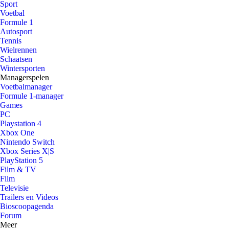
Sport
Voetbal
Formule 1
Autosport
Tennis
Wielrennen
Schaatsen
Wintersporten
Managerspelen
Voetbalmanager
Formule 1-manager
Games
PC
Playstation 4
Xbox One
Nintendo Switch
Xbox Series X|S
PlayStation 5
Film & TV
Film
Televisie
Trailers en Videos
Bioscoopagenda
Forum
Meer