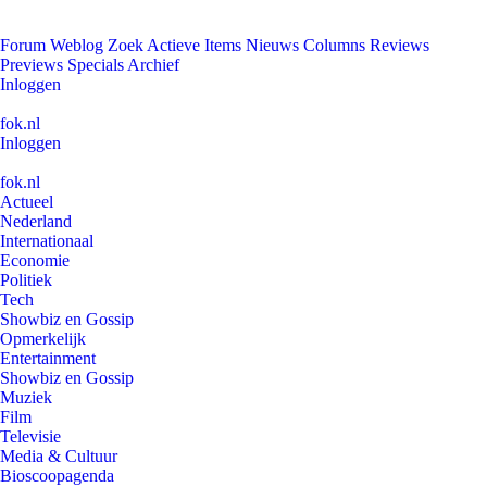
Forum
Weblog
Zoek
Actieve Items
Nieuws
Columns
Reviews
Previews
Specials
Archief
Inloggen
fok.nl
Inloggen
fok.nl
Actueel
Nederland
Internationaal
Economie
Politiek
Tech
Showbiz en Gossip
Opmerkelijk
Entertainment
Showbiz en Gossip
Muziek
Film
Televisie
Media & Cultuur
Bioscoopagenda