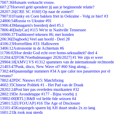
70
07:36
Huisarts verkracht vrouw.
6
07:27
Hoeveel geld spendeer jij aan je beginnende relatie?
282
07:26
[CRE SC #160] Op naar de zomer!!
79
07:01
Franky en Coen bakken friet in Oekraïne - Volg ze hier! #3
248
06:54
Russia vs Ukraine #91
19
06:43
Managarm's boerderij deel #5.1
78
06:40
[IndyCar] #115 We're in Nashville Tennessee
169
06:37
Traditioneel tekenen #6; met honden
2
06:36
[Dagboek] Veel aan hoofd - Deel 28
41
06:23
Horrorfilms #33: Halloween
34
06:12
Astronomie in de Achtertuin #6
117
06:02
Hoe denkt God echt over homo-seksualiteit? deel 4
112
04:42
[FOK!Voetbalmanager 2026/2027] #1 We zijn er weer
299
04:18
[AMV] VS #1312 spammers van de internationale rechtsorde
214
03:47
Punk, disco, New Wave of? #60 Sing along...
73
02:44
Spaanstalige nummers #34 A que calor nos pasaremos por el
verano?
78
02:42
PDC Nieuws #15: Matchfixing
46
02:35
Chinese Politiek #1 - Het Pad van de Draak
282
02:24
Post hier pas overleden muzikanten #32
28
02:19
De Avondetappe #177 - Bijna voorbij :(
198
02:00
[RTL] B&B vol liefde 6de seizoen #4
258
01:52
[UFO/UAP] #16 The Age of Disclosure
121
01:45
Koopzegels sparen bij AH duurt straks 2x zo lang
16
01:21
Ik rook nog steeds