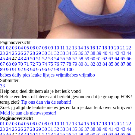
Paginaoverzicht
01
02
03
04
05
06
07
08
09
10
11
12
13
14
15
16
17
18
19
20
21
22
23
24
25
26
27
28
29
30
31
32
33
34
35
36
37
38
39
40
41
42
43
44
45
46
47
48
49
50
51
52
53
54
55
56
57
58
59
60
61
62
63
64
65
66
67
68
69
70
71
72
73
74
75
76
77
78
79
80
81
82
83
84
85
86
87
88
89
90
91
92
93
94
95
96
97
98
99
100
babes
daily pics
leuke lijstjes
vrijmibabes
vrijmibo
Submitter:
33
Help ons; deel dit item als je het leuk vond
Heb je een leuk of interessant bericht gevonden dat je graag op FOK!
terug ziet?
Tip ons dan via de submit!
Zoek jij altijd de leukste nieuwtjes en kun je daar leuk over schrijven?
Meld je aan als nieuwsposter!
Paginaoverzicht
01
02
03
04
05
06
07
08
09
10
11
12
13
14
15
16
17
18
19
20
21
22
23
24
25
26
27
28
29
30
31
32
33
34
35
36
37
38
39
40
41
42
43
44
45
46
47
48
49
50
51
52
53
54
55
56
57
58
59
60
61
62
63
64
65
66