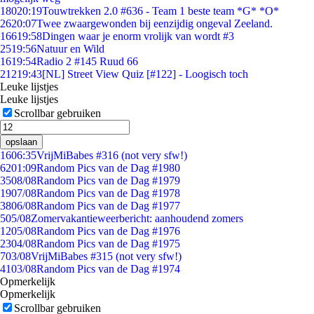
180
20:19
Touwtrekken 2.0 #636 - Team 1 beste team *G* *O*
26
20:07
Twee zwaargewonden bij eenzijdig ongeval Zeeland.
166
19:58
Dingen waar je enorm vrolijk van wordt #3
25
19:56
Natuur en Wild
16
19:54
Radio 2 #145 Ruud 66
212
19:43
[NL] Street View Quiz [#122] - Loogisch toch
Leuke lijstjes
Leuke lijstjes
Scrollbar gebruiken
opslaan
16
06:35
VrijMiBabes #316 (not very sfw!)
62
01:09
Random Pics van de Dag #1980
35
08/08
Random Pics van de Dag #1979
19
07/08
Random Pics van de Dag #1978
38
06/08
Random Pics van de Dag #1977
5
05/08
Zomervakantieweerbericht: aanhoudend zomers
12
05/08
Random Pics van de Dag #1976
23
04/08
Random Pics van de Dag #1975
7
03/08
VrijMiBabes #315 (not very sfw!)
41
03/08
Random Pics van de Dag #1974
Opmerkelijk
Opmerkelijk
Scrollbar gebruiken