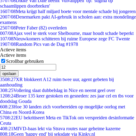
57
07/08
Dikke Van Dale neemt 'vulvalippen' op: 'stigma op
schaamlippen doorbreken'
16
07/08
Meta krijgt half miljard boete voor mentale schade bij jongeren
20
07/08
Denemarken pakt AI-gebruik in scholen aan: extra mondelinge
examens
25
07/08
Peter Faber (82) overleden
0
07/08
Ajax veel te sterk voor Shelbourne, maar houdt schade beperkt
1
07/08
Nieuwkomers schitteren bij ruime Europese zege FC Twente
19
07/08
Random Pics van de Dag #1978
Actieve items
Actieve items
Scrollbar gebruiken
opslaan
35
08:27
XR blokkeert A12 ruim twee uur, agent gebeten bij
aanhouding
3
08:25
Vollering slaat dubbelslag in Nice en neemt geel over
12
08:24
Broer 135 keer gestoken en gesneden: zes jaar cel en tbs voor
doodslag Gouda
6
08:23
Hoe 30 landen zich voorbereiden op mogelijke oorlog met
China en Noord-Korea
57
08:22
EU bekritiseert Meta en TikTok om verspreiden desinformatie
Ceuta
4
08:21
MIVD-baas lekt via Strava routes naar geheime kazerne
8
08:18
Geen 'happy end' bij seksdate via Kinky.nl