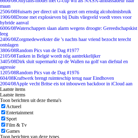
66
06/08
Onlyfans-model met G-cup wil als NASA-ambassadeur naar
maan
25
06/08
Huisarts per direct uit vak gezet om ernstig alcoholmisbruik
19
06/08
Drone met explosieven bij Duits vliegveld voedt vrees voor
hybride aanval
60
06/08
Waterschappen slaan alarm wegens droogte: Gereedschapskist
leeg
24
06/08
Zorgmedewerkster die 's nachts haar vriend bezocht terecht
ontslagen
38
06/08
Random Pics van de Dag #1977
21
05/08
Tanken in België wordt nóg aantrekkelijker
34
05/08
Dirk sluit supermarkt op de Wallen na golf van diefstal en
agressie
12
05/08
Random Pics van de Dag #1976
6
04/08
Kraftwerk brengt ruimteschip terug naar Eindhoven
20
04/08
Apple vecht Britse eis tot inbouwen backdoor in iCloud aan
Laatste items
Laatste items
Toon berichten uit deze thema's
Actueel
Entertainment
Sport
Film & Tv
Games
Toon berichten van deze types