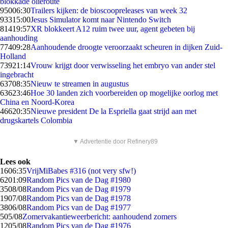
blokkade olieroute
950
06:30
Trailers kijken: de bioscoopreleases van week 32
933
15:00
Jesus Simulator komt naar Nintendo Switch
814
19:57
XR blokkeert A12 ruim twee uur, agent gebeten bij
aanhouding
774
09:28
Aanhoudende droogte veroorzaakt scheuren in dijken Zuid-
Holland
739
21:14
Vrouw krijgt door verwisseling het embryo van ander stel
ingebracht
637
08:35
Nieuw te streamen in augustus
636
23:46
Hoe 30 landen zich voorbereiden op mogelijke oorlog met
China en Noord-Korea
466
20:35
Nieuwe president De la Espriella gaat strijd aan met
drugskartels Colombia
▼ Advertentie door Refinery89
Lees ook
16
06:35
VrijMiBabes #316 (not very sfw!)
62
01:09
Random Pics van de Dag #1980
35
08/08
Random Pics van de Dag #1979
19
07/08
Random Pics van de Dag #1978
38
06/08
Random Pics van de Dag #1977
5
05/08
Zomervakantieweerbericht: aanhoudend zomers
12
05/08
Random Pics van de Dag #1976