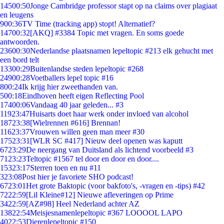
145
00:50
Jonge Cambridge professor stapt op na claims over plagiaat
en leugens
9
00:36
TV Time (tracking app) stopt! Alternatief?
147
00:32
[AKQ] #3384 Topic met vragen. En soms goede
antwoorden.
236
00:30
Nederlandse plaatsnamen lepeltopic #213 elk gehucht met
een bord telt
133
00:29
Buitenlandse steden lepeltopic #268
249
00:28
Voetballers lepel topic #16
8
00:24
Ik krijg hier zweethanden van.
5
00:18
Eindhoven heeft eigen Reflecting Pool
174
00:06
Vandaag 40 jaar geleden... #3
119
23:47
Huisarts doet haar werk onder invloed van alcohol
187
23:38
[Wielrennen #616] Brennan!
116
23:37
Vrouwen willen geen man meer #30
175
23:31
[WLR SC #417] Nieuw deel openen was kaputt
67
23:29
De neergang van Duitsland als lichtend voorbeeld #3
71
23:23
Teltopic #1567 tel door en door en door....
153
23:17
Sterren toen en nu #11
3
23:08
Post hier je favoriete SHO podcast!
67
23:01
Het grote Baktopic (voor bakfoto's, -vragen en -tips) #42
72
22:59
[Lil Kleine#12] Nieuwe afleveringen op Prime
34
22:59
[AZ#98] Heel Nederland achter AZ
138
22:54
Meisjesnamenlepeltopic #367 LOOOOL LAPO
40
22:53
Dierenlepeltopic #150