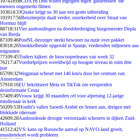
1074
18:08
CDA en D66 willen ingrijpen tegen 'gluurbrillen' die
mensen ongemerkt filmen
1036
14:33
Quake krijgt na 30 jaar een gratis uitbreiding
1019
17:56
Benzineprijs daalt verder, onzekerheid over Straat van
Hormuz blijft
887
18:31
Vier aanhoudingen na doodsbedreiging burgemeester Depla
van Breda
871
09:46
PostNL-bezorger steekt bewoner na ruzie over pakket
830
18:26
Smokkelbende opgerold in Spanje, verdienden miljoenen aan
migranten
771
09:45
Trailers kijken: de bioscoopreleases van week 32
762
17:47
Voedselprijzen wereldwijd op hoogste niveau in ruim drie
jaar
657
09:32
Wegpiraat scheurt met 146 km/u door het centrum van
Amsterdam
579
10:16
EU bekritiseert Meta en TikTok om verspreiden
desinformatie Ceuta
574
09:49
Vrouw krijgt 30 maanden cel voor afpersing 12-jarige
misdienaar in kerk
502
09:53
Houthi's vallen Saoedi-Arabië en Jemen aan, dreigen met
blokkade olieroute
426
09:28
Aanhoudende droogte veroorzaakt scheuren in dijken Zuid-
Holland
415
12:42
VS: kans op Russische aanval op NAVO-land groeit,
munitietekort wordt probleem