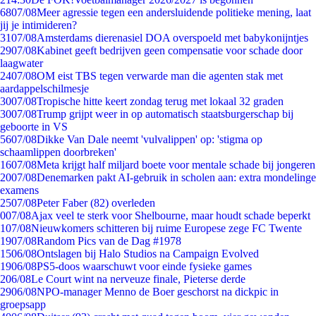
68
07/08
Meer agressie tegen een andersluidende politieke mening, laat
jij je intimideren?
31
07/08
Amsterdams dierenasiel DOA overspoeld met babykonijntjes
29
07/08
Kabinet geeft bedrijven geen compensatie voor schade door
laagwater
24
07/08
OM eist TBS tegen verwarde man die agenten stak met
aardappelschilmesje
30
07/08
Tropische hitte keert zondag terug met lokaal 32 graden
30
07/08
Trump grijpt weer in op automatisch staatsburgerschap bij
geboorte in VS
56
07/08
Dikke Van Dale neemt 'vulvalippen' op: 'stigma op
schaamlippen doorbreken'
16
07/08
Meta krijgt half miljard boete voor mentale schade bij jongeren
20
07/08
Denemarken pakt AI-gebruik in scholen aan: extra mondelinge
examens
25
07/08
Peter Faber (82) overleden
0
07/08
Ajax veel te sterk voor Shelbourne, maar houdt schade beperkt
1
07/08
Nieuwkomers schitteren bij ruime Europese zege FC Twente
19
07/08
Random Pics van de Dag #1978
15
06/08
Ontslagen bij Halo Studios na Campaign Evolved
19
06/08
PS5-doos waarschuwt voor einde fysieke games
2
06/08
Le Court wint na nerveuze finale, Pieterse derde
29
06/08
NPO-manager Menno de Boer geschorst na dickpic in
groepsapp