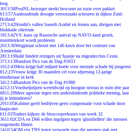
leeg
30
13:58
PostNL-bezorger steekt bewoner na ruzie over pakket
6
13:57
Aanhoudende droogte veroorzaakt scheuren in dijken Zuid-
Holland
27
13:42
Houthi's vallen Saoedi-Arabië en Jemen aan, dreigen met
blokkade olieroute
18
13:42
VS: kans op Russische aanval op NAVO-land groeit,
munitietekort wordt probleem
20
13:36
Wegpiraat scheurt met 146 km/u door het centrum van
Amsterdam
28
13:19
Italië hindert reizigers uit Spanje na migratiecrisis Ceuta
37
13:13
Random Pics van de Dag #1833
16
12:43
Meta krijgt half miljard boete voor mentale schade bij jongeren
8
12:23
Vrouw krijgt 30 maanden cel voor afpersing 12-jarige
misdienaar in kerk
34
12:14
Random Pics van de Dag #1980
42
12:11
Voedselprijzen wereldwijd op hoogste niveau in ruim drie jaar
68
11:29
Meer agressie tegen een andersluidende politieke mening, laat
jij je intimideren?
29
11:05
Kabinet geeft bedrijven geen compensatie voor schade door
laagwater
6
11:03
Trailers kijken: de bioscoopreleases van week 32
36
11:02
CDA en D66 willen ingrijpen tegen 'gluurbrillen' die mensen
ongemerkt filmen
24
10:54
OM eist TBS tegen verwarde man die agenten stak met