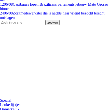
12
06/08
Capibara's lopen Braziliaans parlementsgebouw Mato Grosso
binnen
24
06/08
Zorgmedewerkster die 's nachts haar vriend bezocht terecht
ontslagen
Special
Leuke lijstjes
Opmerkelijk