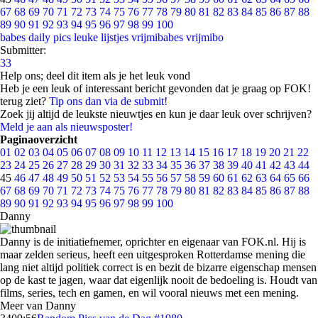
67
68
69
70
71
72
73
74
75
76
77
78
79
80
81
82
83
84
85
86
87
88
89
90
91
92
93
94
95
96
97
98
99
100
babes
daily pics
leuke lijstjes
vrijmibabes
vrijmibo
Submitter:
33
Help ons; deel dit item als je het leuk vond
Heb je een leuk of interessant bericht gevonden dat je graag op FOK!
terug ziet?
Tip ons dan via de submit!
Zoek jij altijd de leukste nieuwtjes en kun je daar leuk over schrijven?
Meld je aan als nieuwsposter!
Paginaoverzicht
01
02
03
04
05
06
07
08
09
10
11
12
13
14
15
16
17
18
19
20
21
22
23
24
25
26
27
28
29
30
31
32
33
34
35
36
37
38
39
40
41
42
43
44
45
46
47
48
49
50
51
52
53
54
55
56
57
58
59
60
61
62
63
64
65
66
67
68
69
70
71
72
73
74
75
76
77
78
79
80
81
82
83
84
85
86
87
88
89
90
91
92
93
94
95
96
97
98
99
100
Danny
Danny is de initiatiefnemer, oprichter en eigenaar van FOK.nl. Hij is
maar zelden serieus, heeft een uitgesproken Rotterdamse mening die
lang niet altijd politiek correct is en bezit de bizarre eigenschap mensen
op de kast te jagen, waar dat eigenlijk nooit de bedoeling is. Houdt van
films, series, tech en gamen, en wil vooral nieuws met een mening.
Meer van Danny