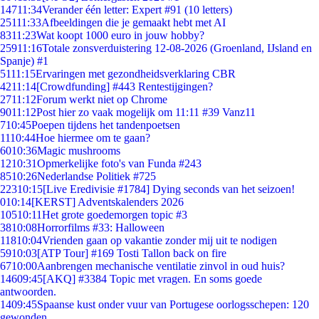
147
11:34
Verander één letter: Expert #91 (10 letters)
251
11:33
Afbeeldingen die je gemaakt hebt met AI
83
11:23
Wat koopt 1000 euro in jouw hobby?
259
11:16
Totale zonsverduistering 12-08-2026 (Groenland, IJsland en
Spanje) #1
51
11:15
Ervaringen met gezondheidsverklaring CBR
42
11:14
[Crowdfunding] #443 Rentestijgingen?
27
11:12
Forum werkt niet op Chrome
90
11:12
Post hier zo vaak mogelijk om 11:11 #39 Vanz11
7
10:45
Poepen tijdens het tandenpoetsen
11
10:44
Hoe hiermee om te gaan?
60
10:36
Magic mushrooms
12
10:31
Opmerkelijke foto's van Funda #243
85
10:26
Nederlandse Politiek #725
223
10:15
[Live Eredivisie #1784] Dying seconds van het seizoen!
0
10:14
[KERST] Adventskalenders 2026
105
10:11
Het grote goedemorgen topic #3
38
10:08
Horrorfilms #33: Halloween
118
10:04
Vrienden gaan op vakantie zonder mij uit te nodigen
59
10:03
[ATP Tour] #169 Tosti Tallon back on fire
67
10:00
Aanbrengen mechanische ventilatie zinvol in oud huis?
146
09:45
[AKQ] #3384 Topic met vragen. En soms goede
antwoorden.
14
09:45
Spaanse kust onder vuur van Portugese oorlogsschepen: 120
gewonden