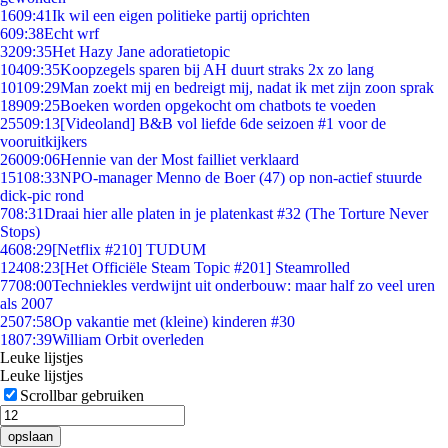
16
09:41
Ik wil een eigen politieke partij oprichten
6
09:38
Echt wrf
32
09:35
Het Hazy Jane adoratietopic
104
09:35
Koopzegels sparen bij AH duurt straks 2x zo lang
101
09:29
Man zoekt mij en bedreigt mij, nadat ik met zijn zoon sprak
189
09:25
Boeken worden opgekocht om chatbots te voeden
255
09:13
[Videoland] B&B vol liefde 6de seizoen #1 voor de
vooruitkijkers
260
09:06
Hennie van der Most failliet verklaard
151
08:33
NPO-manager Menno de Boer (47) op non-actief stuurde
dick-pic rond
7
08:31
Draai hier alle platen in je platenkast #32 (The Torture Never
Stops)
46
08:29
[Netflix #210] TUDUM
124
08:23
[Het Officiële Steam Topic #201] Steamrolled
77
08:00
Techniekles verdwijnt uit onderbouw: maar half zo veel uren
als 2007
25
07:58
Op vakantie met (kleine) kinderen #30
18
07:39
William Orbit overleden
Leuke lijstjes
Leuke lijstjes
Scrollbar gebruiken
opslaan