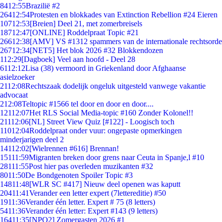
84
12:55
Brazilië #2
264
12:54
Protesten en blokkades van Extinction Rebellion #24 Eieren
107
12:53
[Breien] Deel 21, met zomerbreisels
187
12:47
[ONLINE] Roddelpraat Topic #21
266
12:38
[AMV] VS #1312 spammers van de internationale rechtsorde
267
12:34
[NET5] Het blok 2026 #32 Blokkendozen
1
12:29
[Dagboek] Veel aan hoofd - Deel 28
61
12:12
Lisa (38) vermoord in Griekenland door Afghaanse
asielzoeker
21
12:08
Rechtszaak dodelijk ongeluk uitgesteld vanwege vakantie
advocaat
2
12:08
Teltopic #1566 tel door en door en door....
121
12:07
Het RLS Social Media-topic #160 Zonder Kolonel!!
211
12:06
[NL] Street View Quiz [#122] - Loogisch toch
110
12:04
Roddelpraat onder vuur: ongepaste opmerkingen
minderjarigen deel 2
141
12:02
[Wielrennen #616] Brennan!
151
11:59
Migranten breken door grens naar Ceuta in Spanje,l #10
281
11:55
Post hier pas overleden muzikanten #32
80
11:50
De Bondgenoten Spoiler Topic #3
148
11:48
[WLR SC #417] Nieuw deel openen was kaputt
204
11:41
Verander een letter expert (7lettereditie) #50
19
11:36
Verander één letter. Expert # 75 (8 letters)
54
11:36
Verander één letter: Expert #143 (9 letters)
164
11:35
[NPO2] Zomergasten 2026 #1