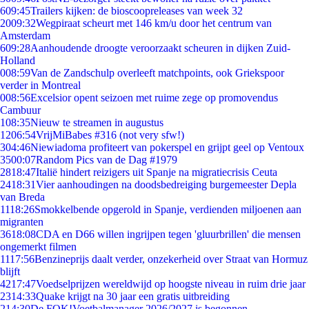
6
09:45
Trailers kijken: de bioscoopreleases van week 32
20
09:32
Wegpiraat scheurt met 146 km/u door het centrum van
Amsterdam
6
09:28
Aanhoudende droogte veroorzaakt scheuren in dijken Zuid-
Holland
0
08:59
Van de Zandschulp overleeft matchpoints, ook Griekspoor
verder in Montreal
0
08:56
Excelsior opent seizoen met ruime zege op promovendus
Cambuur
1
08:35
Nieuw te streamen in augustus
12
06:54
VrijMiBabes #316 (not very sfw!)
3
04:46
Niewiadoma profiteert van pokerspel en grijpt geel op Ventoux
35
00:07
Random Pics van de Dag #1979
28
18:47
Italië hindert reizigers uit Spanje na migratiecrisis Ceuta
24
18:31
Vier aanhoudingen na doodsbedreiging burgemeester Depla
van Breda
11
18:26
Smokkelbende opgerold in Spanje, verdienden miljoenen aan
migranten
36
18:08
CDA en D66 willen ingrijpen tegen 'gluurbrillen' die mensen
ongemerkt filmen
11
17:56
Benzineprijs daalt verder, onzekerheid over Straat van Hormuz
blijft
42
17:47
Voedselprijzen wereldwijd op hoogste niveau in ruim drie jaar
23
14:33
Quake krijgt na 30 jaar een gratis uitbreiding
2
14:30
De FOK!Voetbalmanager 2026/2027 is begonnen