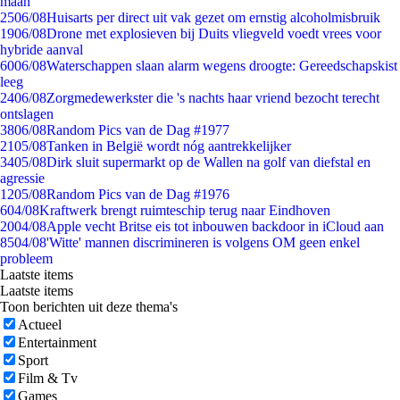
maan
25
06/08
Huisarts per direct uit vak gezet om ernstig alcoholmisbruik
19
06/08
Drone met explosieven bij Duits vliegveld voedt vrees voor
hybride aanval
60
06/08
Waterschappen slaan alarm wegens droogte: Gereedschapskist
leeg
24
06/08
Zorgmedewerkster die 's nachts haar vriend bezocht terecht
ontslagen
38
06/08
Random Pics van de Dag #1977
21
05/08
Tanken in België wordt nóg aantrekkelijker
34
05/08
Dirk sluit supermarkt op de Wallen na golf van diefstal en
agressie
12
05/08
Random Pics van de Dag #1976
6
04/08
Kraftwerk brengt ruimteschip terug naar Eindhoven
20
04/08
Apple vecht Britse eis tot inbouwen backdoor in iCloud aan
85
04/08
'Witte' mannen discrimineren is volgens OM geen enkel
probleem
Laatste items
Laatste items
Toon berichten uit deze thema's
Actueel
Entertainment
Sport
Film & Tv
Games