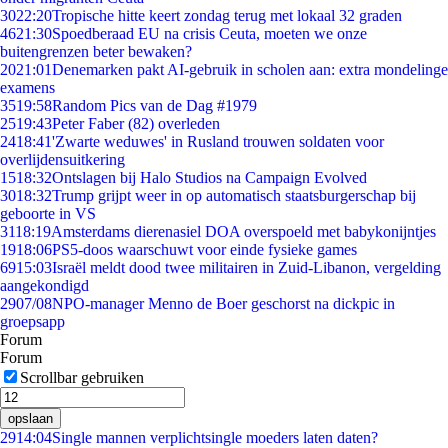
30
22:20
Tropische hitte keert zondag terug met lokaal 32 graden
46
21:30
Spoedberaad EU na crisis Ceuta, moeten we onze
buitengrenzen beter bewaken?
20
21:01
Denemarken pakt AI-gebruik in scholen aan: extra mondelinge
examens
35
19:58
Random Pics van de Dag #1979
25
19:43
Peter Faber (82) overleden
24
18:41
'Zwarte weduwes' in Rusland trouwen soldaten voor
overlijdensuitkering
15
18:32
Ontslagen bij Halo Studios na Campaign Evolved
30
18:32
Trump grijpt weer in op automatisch staatsburgerschap bij
geboorte in VS
31
18:19
Amsterdams dierenasiel DOA overspoeld met babykonijntjes
19
18:06
PS5-doos waarschuwt voor einde fysieke games
69
15:03
Israël meldt dood twee militairen in Zuid-Libanon, vergelding
aangekondigd
29
07/08
NPO-manager Menno de Boer geschorst na dickpic in
groepsapp
Forum
Forum
Scrollbar gebruiken
opslaan
29
14:04
Single mannen verplichtsingle moeders laten daten?