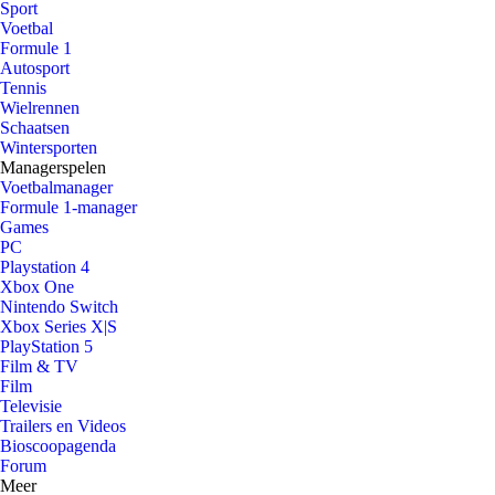
Sport
Voetbal
Formule 1
Autosport
Tennis
Wielrennen
Schaatsen
Wintersporten
Managerspelen
Voetbalmanager
Formule 1-manager
Games
PC
Playstation 4
Xbox One
Nintendo Switch
Xbox Series X|S
PlayStation 5
Film & TV
Film
Televisie
Trailers en Videos
Bioscoopagenda
Forum
Meer