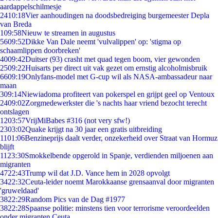
aardappelschilmesje
24
10:18
Vier aanhoudingen na doodsbedreiging burgemeester Depla
van Breda
1
09:58
Nieuw te streamen in augustus
56
09:52
Dikke Van Dale neemt 'vulvalippen' op: 'stigma op
schaamlippen doorbreken'
40
09:42
Duitser (93) crasht met quad tegen boom, vier gewonden
25
09:22
Huisarts per direct uit vak gezet om ernstig alcoholmisbruik
66
09:19
Onlyfans-model met G-cup wil als NASA-ambassadeur naar
maan
3
09:14
Niewiadoma profiteert van pokerspel en grijpt geel op Ventoux
24
09:02
Zorgmedewerkster die 's nachts haar vriend bezocht terecht
ontslagen
12
03:57
VrijMiBabes #316 (not very sfw!)
23
03:02
Quake krijgt na 30 jaar een gratis uitbreiding
11
01:06
Benzineprijs daalt verder, onzekerheid over Straat van Hormuz
blijft
11
23:30
Smokkelbende opgerold in Spanje, verdienden miljoenen aan
migranten
47
22:43
Trump wil dat J.D. Vance hem in 2028 opvolgt
34
22:32
Ceuta-leider noemt Marokkaanse grensaanval door migranten
'gruweldaad'
38
22:29
Random Pics van de Dag #1977
38
22:28
Spaanse politie: minstens tien voor terrorisme veroordeelden
onder migranten Ceuta