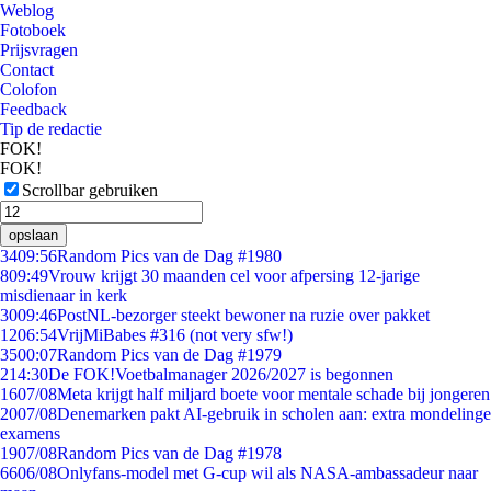
Weblog
Fotoboek
Prijsvragen
Contact
Colofon
Feedback
Tip de redactie
FOK!
FOK!
Scrollbar gebruiken
opslaan
34
09:56
Random Pics van de Dag #1980
8
09:49
Vrouw krijgt 30 maanden cel voor afpersing 12-jarige
misdienaar in kerk
30
09:46
PostNL-bezorger steekt bewoner na ruzie over pakket
12
06:54
VrijMiBabes #316 (not very sfw!)
35
00:07
Random Pics van de Dag #1979
2
14:30
De FOK!Voetbalmanager 2026/2027 is begonnen
16
07/08
Meta krijgt half miljard boete voor mentale schade bij jongeren
20
07/08
Denemarken pakt AI-gebruik in scholen aan: extra mondelinge
examens
19
07/08
Random Pics van de Dag #1978
66
06/08
Onlyfans-model met G-cup wil als NASA-ambassadeur naar