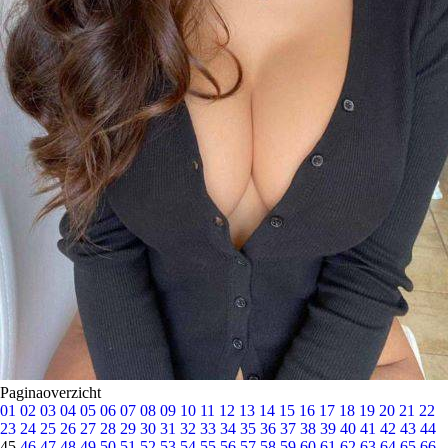
Paginaoverzicht
01
02
03
04
05
06
07
08
09
10
11
12
13
14
15
16
17
18
19
20
21
22
23
24
25
26
27
28
29
30
31
32
33
34
35
36
37
38
39
40
41
42
43
44
45
46
47
48
49
50
51
52
53
54
55
56
57
58
59
60
61
62
63
64
65
66