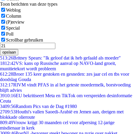
Toon berichten van deze types
Weblog
Column
(P)review
Special
Poll
Scrollbar gebruiken
opslaan
5
13:26
Britney Spears: "Ik geloof dat ik heb gefaald als moeder"
18
12:42
VS: kans op Russische aanval op NAVO-land groeit,
munitietekort wordt probleem
6
12:28
Broer 135 keer gestoken en gesneden: zes jaar cel en tbs voor
doodslag Gouda
3
12:17
RIVM vindt PFAS in al het geteste moedermelk, borstvoeding
blijft advies
39
10:16
EU bekritiseert Meta en TikTok om verspreiden desinformatie
Ceuta
34
09:56
Random Pics van de Dag #1980
27
09:53
Houthi's vallen Saoedi-Arabië en Jemen aan, dreigen met
blokkade olieroute
8
09:49
Vrouw krijgt 30 maanden cel voor afpersing 12-jarige
misdienaar in kerk
30
09:46
PostNL-bezorger steekt bewoner na ruzie over pakket