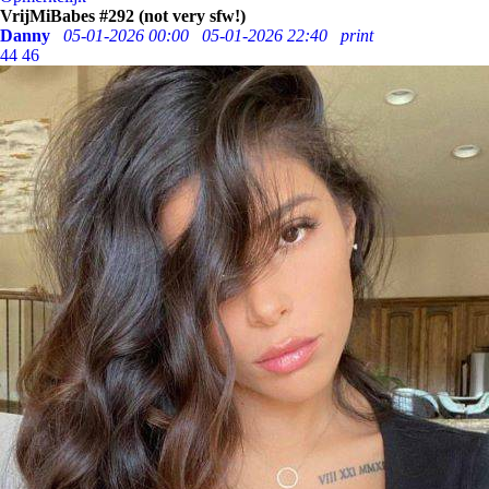
VrijMiBabes #292 (not very sfw!)
Danny
05-01-2026 00:00
05-01-2026 22:40
print
44
46