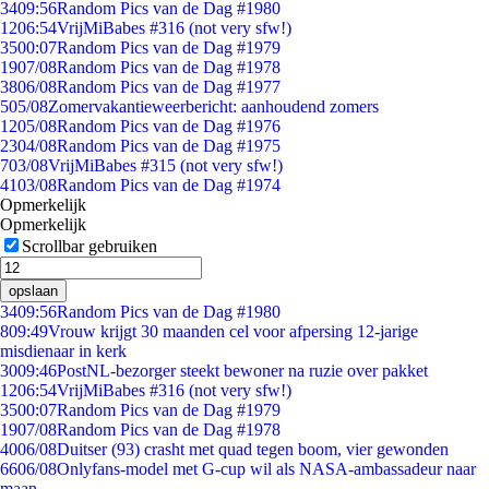
34
09:56
Random Pics van de Dag #1980
12
06:54
VrijMiBabes #316 (not very sfw!)
35
00:07
Random Pics van de Dag #1979
19
07/08
Random Pics van de Dag #1978
38
06/08
Random Pics van de Dag #1977
5
05/08
Zomervakantieweerbericht: aanhoudend zomers
12
05/08
Random Pics van de Dag #1976
23
04/08
Random Pics van de Dag #1975
7
03/08
VrijMiBabes #315 (not very sfw!)
41
03/08
Random Pics van de Dag #1974
Opmerkelijk
Opmerkelijk
Scrollbar gebruiken
opslaan
34
09:56
Random Pics van de Dag #1980
8
09:49
Vrouw krijgt 30 maanden cel voor afpersing 12-jarige
misdienaar in kerk
30
09:46
PostNL-bezorger steekt bewoner na ruzie over pakket
12
06:54
VrijMiBabes #316 (not very sfw!)
35
00:07
Random Pics van de Dag #1979
19
07/08
Random Pics van de Dag #1978
40
06/08
Duitser (93) crasht met quad tegen boom, vier gewonden
66
06/08
Onlyfans-model met G-cup wil als NASA-ambassadeur naar
maan