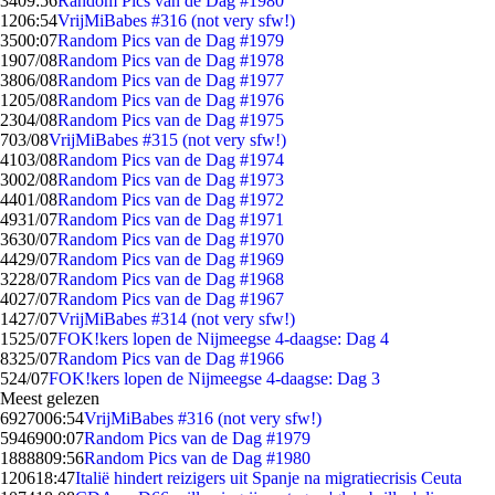
34
09:56
Random Pics van de Dag #1980
12
06:54
VrijMiBabes #316 (not very sfw!)
35
00:07
Random Pics van de Dag #1979
19
07/08
Random Pics van de Dag #1978
38
06/08
Random Pics van de Dag #1977
12
05/08
Random Pics van de Dag #1976
23
04/08
Random Pics van de Dag #1975
7
03/08
VrijMiBabes #315 (not very sfw!)
41
03/08
Random Pics van de Dag #1974
30
02/08
Random Pics van de Dag #1973
44
01/08
Random Pics van de Dag #1972
49
31/07
Random Pics van de Dag #1971
36
30/07
Random Pics van de Dag #1970
44
29/07
Random Pics van de Dag #1969
32
28/07
Random Pics van de Dag #1968
40
27/07
Random Pics van de Dag #1967
14
27/07
VrijMiBabes #314 (not very sfw!)
15
25/07
FOK!kers lopen de Nijmeegse 4-daagse: Dag 4
83
25/07
Random Pics van de Dag #1966
5
24/07
FOK!kers lopen de Nijmeegse 4-daagse: Dag 3
Meest gelezen
69270
06:54
VrijMiBabes #316 (not very sfw!)
59469
00:07
Random Pics van de Dag #1979
18888
09:56
Random Pics van de Dag #1980
1206
18:47
Italië hindert reizigers uit Spanje na migratiecrisis Ceuta