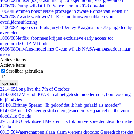
40
06/08
Duitser (93) crasht met quad tegen boom, vier gewonden
47
06/08
Trump wil dat J.D. Vance hem in 2028 opvolgt
1
06/08
Lemmen boekt eerste profzege in zware Ronde van Polen-rit
24
06/08
'Zwarte weduwes' in Rusland trouwen soldaten voor
overlijdensuitkering
14
06/08
Zangeres en Idols-jurylid Jerney Kaagman op 79-jarige leeftijd
overleden
10
06/08
Netflix-abonnees krijgen exclusieve early access tot
uitgebreide GTA VI trailer
66
06/08
Onlyfans-model met G-cup wil als NASA-ambassadeur naar
maan
Actieve items
Actieve items
Scrollbar gebruiken
opslaan
22
14:05
Long live the 7th of October
3
14:02
RIVM vindt PFAS in al het geteste moedermelk, borstvoeding
blijft advies
5
14:01
Britney Spears: "Ik geloof dat ik heb gefaald als moeder"
6
14:00
Broer 135 keer gestoken en gesneden: zes jaar cel en tbs voor
doodslag Gouda
39
13:58
EU bekritiseert Meta en TikTok om verspreiden desinformatie
Ceuta
60
13:58
Waterschappen slaan alarm wegens droogte: Gereedschapskist