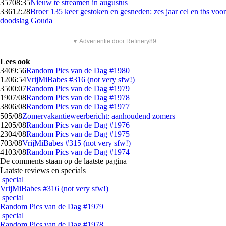
357
08:35
Nieuw te streamen in augustus
336
12:28
Broer 135 keer gestoken en gesneden: zes jaar cel en tbs voor
doodslag Gouda
▼ Advertentie door Refinery89
Lees ook
34
09:56
Random Pics van de Dag #1980
12
06:54
VrijMiBabes #316 (not very sfw!)
35
00:07
Random Pics van de Dag #1979
19
07/08
Random Pics van de Dag #1978
38
06/08
Random Pics van de Dag #1977
5
05/08
Zomervakantieweerbericht: aanhoudend zomers
12
05/08
Random Pics van de Dag #1976
23
04/08
Random Pics van de Dag #1975
7
03/08
VrijMiBabes #315 (not very sfw!)
41
03/08
Random Pics van de Dag #1974
De comments staan op de laatste pagina
Laatste reviews en specials
special
VrijMiBabes #316 (not very sfw!)
special
Random Pics van de Dag #1979
special
Random Pics van de Dag #1978