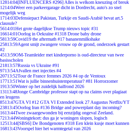
128
14:04
[INFLUENCERS #296] Alles is welkom kneuzing of breuk
12
14:04
Weer een parkeergarage dicht in Dordrecht, auto's zo snel
mogelijk weg
17
14:03
Defensiepact Pakistan, Turkije en Saudi-Arabië bevat art.5
clausule?
56
14:01
Het grote dagelijkse Trump nieuws topic #31
166
14:01
Oorlog in Oekraïne #1318 Drone baby drone
58
13:59
Covid19 the aftermath #17 bananenmilkshake
258
13:59
Agent smijt zwangere vrouw op de grond, onderzoek gestart
#2
45
13:59
OM-Teamleider met kinderporno is oud-directeur van twee
basisscholen
218
13:57
Russia vs Ukraine #91
97
13:54
Afvallen met injecties #4
207
13:52
Tour de France femmes 2026 #4 op de Ventoux
177
13:51
Wat is jullie binnenhuistemperatuur? #81 Horrorzomer
19
13:50
Winter op het zuidelijk halfrond 2026
131
13:48
Jonge Cambridge professor stapt op na claims over plagiaat
en leugens
85
13:47
GTA VI #12 GTA VI Extended look 27 Augustus Netflix/YT
238
13:45
Oorlog Iran #136 Bridge and powerplant day incoming?
16
13:44
Twee zwaargewonden bij eenzijdig ongeval Zeeland.
72
13:44
Woningtekort: dus ga je woningen slopen, logisch
125
13:44
[SBS6] De Bondgenoten #318 Een klein kusje moet kunnen
168
13:43
Voorspel hier het warmtegetal van 2026