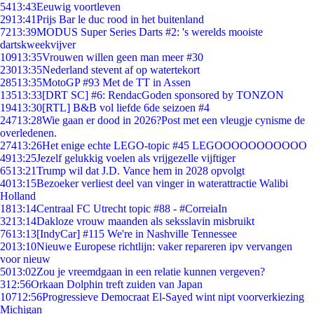
54
13:43
Eeuwig voortleven
29
13:41
Prijs Bar le duc rood in het buitenland
72
13:39
MODUS Super Series Darts #2: 's werelds mooiste
dartskweekvijver
109
13:35
Vrouwen willen geen man meer #30
230
13:35
Nederland stevent af op watertekort
285
13:35
MotoGP #93 Met de TT in Assen
135
13:33
[DRT SC] #6: RendacGoden sponsored by TONZON
194
13:30
[RTL] B&B vol liefde 6de seizoen #4
247
13:28
Wie gaan er dood in 2026?Post met een vleugje cynisme de
overledenen.
274
13:26
Het enige echte LEGO-topic #45 LEGOOOOOOOOOOO
49
13:25
Jezelf gelukkig voelen als vrijgezelle vijftiger
65
13:21
Trump wil dat J.D. Vance hem in 2028 opvolgt
40
13:15
Bezoeker verliest deel van vinger in waterattractie Walibi
Holland
18
13:14
Centraal FC Utrecht topic #88 - #CorreiaIn
32
13:14
Dakloze vrouw maanden als seksslavin misbruikt
76
13:13
[IndyCar] #115 We're in Nashville Tennessee
20
13:10
Nieuwe Europese richtlijn: vaker repareren ipv vervangen
voor nieuw
50
13:02
Zou je vreemdgaan in een relatie kunnen vergeven?
3
12:56
Orkaan Dolphin treft zuiden van Japan
107
12:56
Progressieve Democraat El-Sayed wint nipt voorverkiezing
Michigan