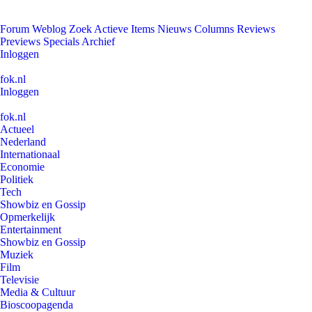
Forum
Weblog
Zoek
Actieve Items
Nieuws
Columns
Reviews
Previews
Specials
Archief
Inloggen
fok.nl
Inloggen
fok.nl
Actueel
Nederland
Internationaal
Economie
Politiek
Tech
Showbiz en Gossip
Opmerkelijk
Entertainment
Showbiz en Gossip
Muziek
Film
Televisie
Media & Cultuur
Bioscoopagenda