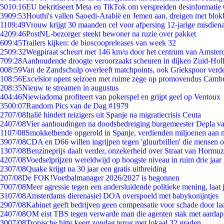
50
10:16
EU bekritiseert Meta en TikTok om verspreiden desinformatie
39
09:53
Houthi's vallen Saoedi-Arabië en Jemen aan, dreigen met blok
11
09:49
Vrouw krijgt 30 maanden cel voor afpersing 12-jarige misdiena
42
09:46
PostNL-bezorger steekt bewoner na ruzie over pakket
6
09:45
Trailers kijken: de bioscoopreleases van week 32
25
09:32
Wegpiraat scheurt met 146 km/u door het centrum van Amste
7
09:28
Aanhoudende droogte veroorzaakt scheuren in dijken Zuid-Hol
0
08:59
Van de Zandschulp overleeft matchpoints, ook Griekspoor verde
1
08:56
Excelsior opent seizoen met ruime zege op promovendus Camb
2
08:35
Nieuw te streamen in augustus
4
04:46
Niewiadoma profiteert van pokerspel en grijpt geel op Ventoux
35
00:07
Random Pics van de Dag #1979
27
07/08
Italië hindert reizigers uit Spanje na migratiecrisis Ceuta
24
07/08
Vier aanhoudingen na doodsbedreiging burgemeester Depla v
11
07/08
Smokkelbende opgerold in Spanje, verdienden miljoenen aan 
39
07/08
CDA en D66 willen ingrijpen tegen 'gluurbrillen' die mensen 
13
07/08
Benzineprijs daalt verder, onzekerheid over Straat van Hormuz 
42
07/08
Voedselprijzen wereldwijd op hoogste niveau in ruim drie jaar
23
07/08
Quake krijgt na 30 jaar een gratis uitbreiding
2
07/08
De FOK!Voetbalmanager 2026/2027 is begonnen
70
07/08
Meer agressie tegen een andersluidende politieke mening, laat j
31
07/08
Amsterdams dierenasiel DOA overspoeld met babykonijntjes
29
07/08
Kabinet geeft bedrijven geen compensatie voor schade door la
24
07/08
OM eist TBS tegen verwarde man die agenten stak met aardap
30
07/08
Tropische hitte keert zondag terug met lokaal 32 graden