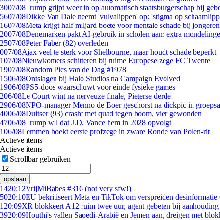
30
07/08
Trump grijpt weer in op automatisch staatsburgerschap bij geb
56
07/08
Dikke Van Dale neemt 'vulvalippen' op: 'stigma op schaamlip
16
07/08
Meta krijgt half miljard boete voor mentale schade bij jongeren
20
07/08
Denemarken pakt AI-gebruik in scholen aan: extra mondeling
25
07/08
Peter Faber (82) overleden
0
07/08
Ajax veel te sterk voor Shelbourne, maar houdt schade beperkt
1
07/08
Nieuwkomers schitteren bij ruime Europese zege FC Twente
19
07/08
Random Pics van de Dag #1978
15
06/08
Ontslagen bij Halo Studios na Campaign Evolved
19
06/08
PS5-doos waarschuwt voor einde fysieke games
2
06/08
Le Court wint na nerveuze finale, Pieterse derde
29
06/08
NPO-manager Menno de Boer geschorst na dickpic in groeps
40
06/08
Duitser (93) crasht met quad tegen boom, vier gewonden
47
06/08
Trump wil dat J.D. Vance hem in 2028 opvolgt
1
06/08
Lemmen boekt eerste profzege in zware Ronde van Polen-rit
Actieve items
Actieve items
Scrollbar gebruiken
opslaan
14
20:12
VrijMiBabes #316 (not very sfw!)
50
20:10
EU bekritiseert Meta en TikTok om verspreiden desinformatie
1
20:09
XR blokkeert A12 ruim twee uur, agent gebeten bij aanhouding
39
20:09
Houthi's vallen Saoedi-Arabië en Jemen aan, dreigen met blok