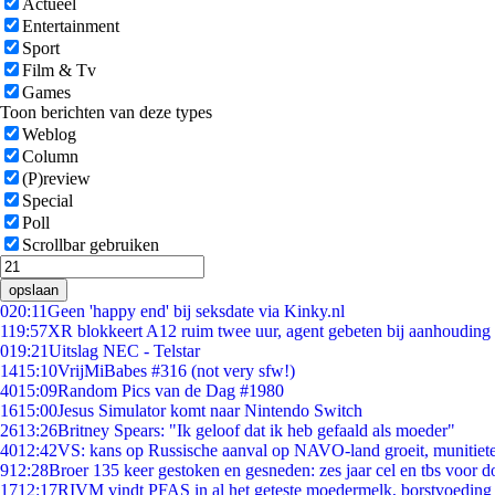
Actueel
Entertainment
Sport
Film & Tv
Games
Toon berichten van deze types
Weblog
Column
(P)review
Special
Poll
Scrollbar gebruiken
opslaan
0
20:11
Geen 'happy end' bij seksdate via Kinky.nl
1
19:57
XR blokkeert A12 ruim twee uur, agent gebeten bij aanhouding
0
19:21
Uitslag NEC - Telstar
14
15:10
VrijMiBabes #316 (not very sfw!)
40
15:09
Random Pics van de Dag #1980
16
15:00
Jesus Simulator komt naar Nintendo Switch
26
13:26
Britney Spears: "Ik geloof dat ik heb gefaald als moeder"
40
12:42
VS: kans op Russische aanval op NAVO-land groeit, munitiet
9
12:28
Broer 135 keer gestoken en gesneden: zes jaar cel en tbs voor
17
12:17
RIVM vindt PFAS in al het geteste moedermelk, borstvoeding b