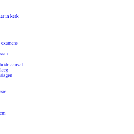
ar in kerk
e examens
maan
bride aanval
 leeg
tslagen
ssie
eem