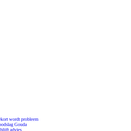
ekort wordt probleem
 doodslag Gouda
lijft advies