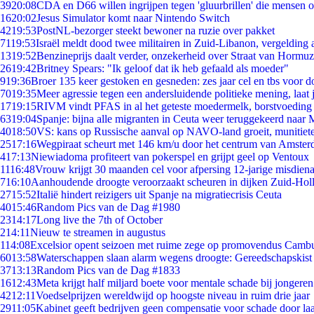
39
20:08
CDA en D66 willen ingrijpen tegen 'gluurbrillen' die mensen 
16
20:02
Jesus Simulator komt naar Nintendo Switch
42
19:53
PostNL-bezorger steekt bewoner na ruzie over pakket
71
19:53
Israël meldt dood twee militairen in Zuid-Libanon, vergeldin
13
19:52
Benzineprijs daalt verder, onzekerheid over Straat van Hormuz 
26
19:42
Britney Spears: "Ik geloof dat ik heb gefaald als moeder"
9
19:36
Broer 135 keer gestoken en gesneden: zes jaar cel en tbs voor
70
19:35
Meer agressie tegen een andersluidende politieke mening, laat j
17
19:15
RIVM vindt PFAS in al het geteste moedermelk, borstvoeding b
63
19:04
Spanje: bijna alle migranten in Ceuta weer teruggekeerd naar
40
18:50
VS: kans op Russische aanval op NAVO-land groeit, munitiet
25
17:16
Wegpiraat scheurt met 146 km/u door het centrum van Amste
4
17:13
Niewiadoma profiteert van pokerspel en grijpt geel op Ventoux
11
16:48
Vrouw krijgt 30 maanden cel voor afpersing 12-jarige misdiena
7
16:10
Aanhoudende droogte veroorzaakt scheuren in dijken Zuid-Hol
27
15:52
Italië hindert reizigers uit Spanje na migratiecrisis Ceuta
40
15:46
Random Pics van de Dag #1980
23
14:17
Long live the 7th of October
2
14:11
Nieuw te streamen in augustus
1
14:08
Excelsior opent seizoen met ruime zege op promovendus Camb
60
13:58
Waterschappen slaan alarm wegens droogte: Gereedschapskist
37
13:13
Random Pics van de Dag #1833
16
12:43
Meta krijgt half miljard boete voor mentale schade bij jongeren
42
12:11
Voedselprijzen wereldwijd op hoogste niveau in ruim drie jaar
29
11:05
Kabinet geeft bedrijven geen compensatie voor schade door la