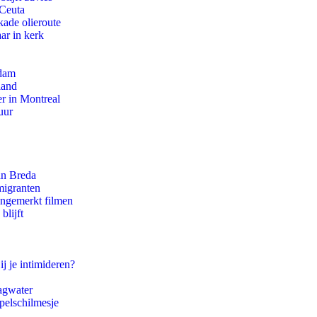
 Ceuta
kade olieroute
ar in kerk
rdam
land
r in Montreal
uur
an Breda
migranten
ongemerkt filmen
blijft
ij je intimideren?
agwater
pelschilmesje