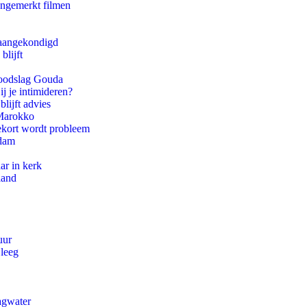
ongemerkt filmen
g aangekondigd
blijft
 doodslag Gouda
ij je intimideren?
lijft advies
 Marokko
ekort wordt probleem
rdam
ar in kerk
land
uur
 leeg
agwater