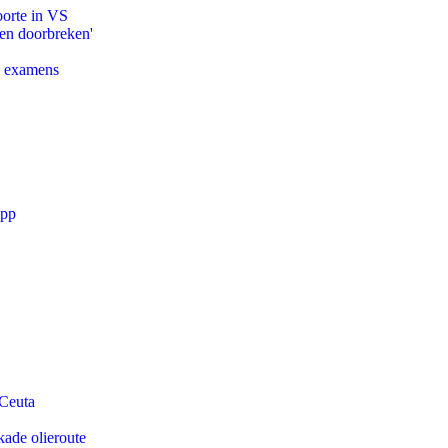
oorte in VS
pen doorbreken'
e examens
app
 Ceuta
kade olieroute