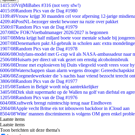
14
15:10
VrijMiBabes #316 (not very sfw!)
40
15:09
Random Pics van de Dag #1980
11
09:49
Vrouw krijgt 30 maanden cel voor afpersing 12-jarige misdiena
42
09:46
PostNL-bezorger steekt bewoner na ruzie over pakket
35
00:07
Random Pics van de Dag #1979
2
07/08
De FOK!Voetbalmanager 2026/2027 is begonnen
16
07/08
Meta krijgt half miljard boete voor mentale schade bij jongeren
20
07/08
Denemarken pakt AI-gebruik in scholen aan: extra mondeling
19
07/08
Random Pics van de Dag #1978
66
06/08
Onlyfans-model met G-cup wil als NASA-ambassadeur naar 
25
06/08
Huisarts per direct uit vak gezet om ernstig alcoholmisbruik
19
06/08
Drone met explosieven bij Duits vliegveld voedt vrees voor hy
60
06/08
Waterschappen slaan alarm wegens droogte: Gereedschapskist
24
06/08
Zorgmedewerkster die 's nachts haar vriend bezocht terecht on
38
06/08
Random Pics van de Dag #1977
21
05/08
Tanken in België wordt nóg aantrekkelijker
34
05/08
Dirk sluit supermarkt op de Wallen na golf van diefstal en agre
12
05/08
Random Pics van de Dag #1976
6
04/08
Kraftwerk brengt ruimteschip terug naar Eindhoven
20
04/08
Apple vecht Britse eis tot inbouwen backdoor in iCloud aan
85
04/08
'Witte' mannen discrimineren is volgens OM geen enkel probl
Laatste items
Laatste items
Toon berichten uit deze thema's