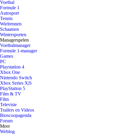
Voetbal
Formule 1
Autosport
Tennis
Wielrennen
Schaatsen
Wintersporten
Managerspelen
Voetbalmanager
Formule 1-manager
Games
PC
Playstation 4
Xbox One
Nintendo Switch
Xbox Series X|S
PlayStation 5
Film & TV
Film
Televisie
Trailers en Videos
Bioscoopagenda
Forum
Meer
Weblog