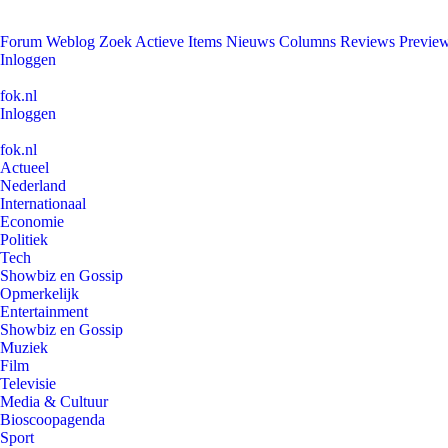
Forum
Weblog
Zoek
Actieve Items
Nieuws
Columns
Reviews
Previe
Inloggen
fok.nl
Inloggen
fok.nl
Actueel
Nederland
Internationaal
Economie
Politiek
Tech
Showbiz en Gossip
Opmerkelijk
Entertainment
Showbiz en Gossip
Muziek
Film
Televisie
Media & Cultuur
Bioscoopagenda
Sport