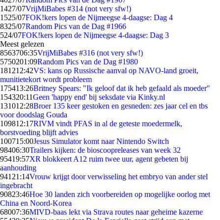
14
27/07
VrijMiBabes #314 (not very sfw!)
15
25/07
FOK!kers lopen de Nijmeegse 4-daagse: Dag 4
83
25/07
Random Pics van de Dag #1966
5
24/07
FOK!kers lopen de Nijmeegse 4-daagse: Dag 3
Meest gelezen
85637
06:35
VrijMiBabes #316 (not very sfw!)
57502
01:09
Random Pics van de Dag #1980
1812
12:42
VS: kans op Russische aanval op NAVO-land groeit,
munitietekort wordt probleem
1754
13:26
Britney Spears: "Ik geloof dat ik heb gefaald als moeder"
1543
20:11
Geen 'happy end' bij seksdate via Kinky.nl
1310
12:28
Broer 135 keer gestoken en gesneden: zes jaar cel en tbs
voor doodslag Gouda
1098
12:17
RIVM vindt PFAS in al de geteste moedermelk,
borstvoeding blijft advies
1007
15:00
Jesus Simulator komt naar Nintendo Switch
984
06:30
Trailers kijken: de bioscoopreleases van week 32
954
19:57
XR blokkeert A12 ruim twee uur, agent gebeten bij
aanhouding
941
21:14
Vrouw krijgt door verwisseling het embryo van ander stel
ingebracht
908
23:46
Hoe 30 landen zich voorbereiden op mogelijke oorlog met
China en Noord-Korea
680
07:36
MIVD-baas lekt via Strava routes naar geheime kazerne