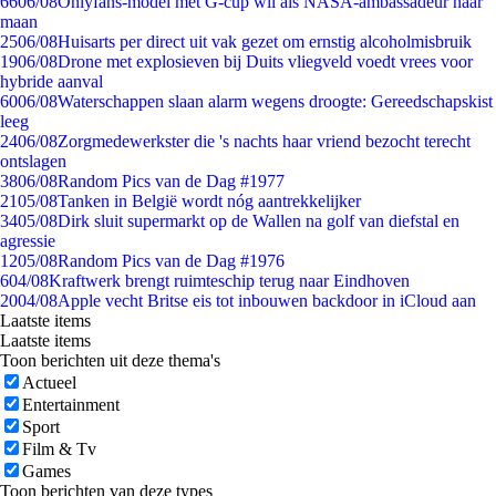
66
06/08
Onlyfans-model met G-cup wil als NASA-ambassadeur naar
maan
25
06/08
Huisarts per direct uit vak gezet om ernstig alcoholmisbruik
19
06/08
Drone met explosieven bij Duits vliegveld voedt vrees voor
hybride aanval
60
06/08
Waterschappen slaan alarm wegens droogte: Gereedschapskist
leeg
24
06/08
Zorgmedewerkster die 's nachts haar vriend bezocht terecht
ontslagen
38
06/08
Random Pics van de Dag #1977
21
05/08
Tanken in België wordt nóg aantrekkelijker
34
05/08
Dirk sluit supermarkt op de Wallen na golf van diefstal en
agressie
12
05/08
Random Pics van de Dag #1976
6
04/08
Kraftwerk brengt ruimteschip terug naar Eindhoven
20
04/08
Apple vecht Britse eis tot inbouwen backdoor in iCloud aan
Laatste items
Laatste items
Toon berichten uit deze thema's
Actueel
Entertainment
Sport
Film & Tv
Games
Toon berichten van deze types