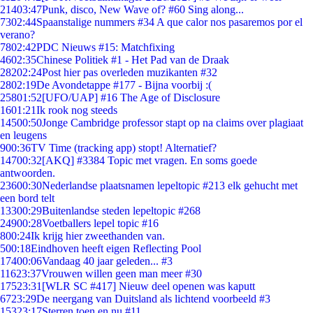
214
03:47
Punk, disco, New Wave of? #60 Sing along...
73
02:44
Spaanstalige nummers #34 A que calor nos pasaremos por el
verano?
78
02:42
PDC Nieuws #15: Matchfixing
46
02:35
Chinese Politiek #1 - Het Pad van de Draak
282
02:24
Post hier pas overleden muzikanten #32
28
02:19
De Avondetappe #177 - Bijna voorbij :(
258
01:52
[UFO/UAP] #16 The Age of Disclosure
16
01:21
Ik rook nog steeds
145
00:50
Jonge Cambridge professor stapt op na claims over plagiaat
en leugens
9
00:36
TV Time (tracking app) stopt! Alternatief?
147
00:32
[AKQ] #3384 Topic met vragen. En soms goede
antwoorden.
236
00:30
Nederlandse plaatsnamen lepeltopic #213 elk gehucht met
een bord telt
133
00:29
Buitenlandse steden lepeltopic #268
249
00:28
Voetballers lepel topic #16
8
00:24
Ik krijg hier zweethanden van.
5
00:18
Eindhoven heeft eigen Reflecting Pool
174
00:06
Vandaag 40 jaar geleden... #3
116
23:37
Vrouwen willen geen man meer #30
175
23:31
[WLR SC #417] Nieuw deel openen was kaputt
67
23:29
De neergang van Duitsland als lichtend voorbeeld #3
153
23:17
Sterren toen en nu #11