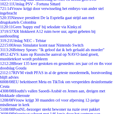
10
22:11
Uitslag PSV - Fortuna Sittard
7
21:14
Vrouw krijgt door verwisseling het embryo van ander stel
ingebracht
5
20:35
Nieuwe president De la Espriella gaat strijd aan met
drugskartels Colombia
11
20:11
Geen 'happy end' bij seksdate via Kinky.nl
37
19:57
XR blokkeert A12 ruim twee uur, agent gebeten bij
aanhouding
3
19:21
Uitslag NEC - Telstar
22
15:00
Jesus Simulator komt naar Nintendo Switch
31
13:26
Britney Spears: "Ik geloof dat ik heb gefaald als moeder"
49
12:42
VS: kans op Russische aanval op NAVO-land groeit,
munitietekort wordt probleem
12
12:28
Broer 135 keer gestoken en gesneden: zes jaar cel en tbs voor
doodslag Gouda
21
12:17
RIVM vindt PFAS in al de geteste moedermelk, borstvoeding
blijft advies
60
08/08
EU bekritiseert Meta en TikTok om verspreiden desinformatie
Ceuta
43
08/08
Houthi's vallen Saoedi-Arabië en Jemen aan, dreigen met
blokkade olieroute
12
08/08
Vrouw krijgt 30 maanden cel voor afpersing 12-jarige
misdienaar in kerk
51
08/08
PostNL-bezorger steekt bewoner na ruzie over pakket
26
08/08
Wegpiraat scheurt met 146 km/u door het centrum van