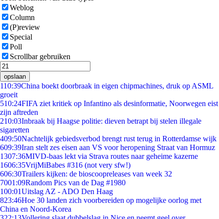
Weblog
Column
(P)review
Special
Poll
Scrollbar gebruiken
opslaan
1
10:39
China boekt doorbraak in eigen chipmachines, druk op ASML
groeit
5
10:24
FIFA ziet kritiek op Infantino als desinformatie, Noorwegen eist
zijn aftreden
2
10:03
Inbraak bij Haagse politie: dieven betrapt bij stelen illegale
sigaretten
4
09:50
Nachtelijk gebiedsverbod brengt rust terug in Rotterdamse wijk
6
09:39
Iran stelt zes eisen aan VS voor heropening Straat van Hormuz
13
07:36
MIVD-baas lekt via Strava routes naar geheime kazerne
16
06:35
VrijMiBabes #316 (not very sfw!)
6
06:30
Trailers kijken: de bioscoopreleases van week 32
70
01:09
Random Pics van de Dag #1980
1
00:01
Uitslag AZ - ADO Den Haag
8
23:46
Hoe 30 landen zich voorbereiden op mogelijke oorlog met
China en Noord-Korea
3
22:13
Vollering slaat dubbelslag in Nice en neemt geel over