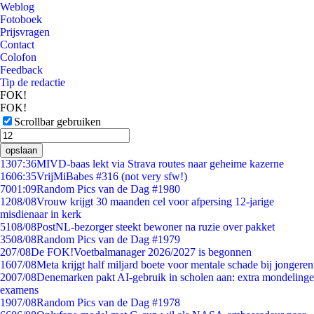
Weblog
Fotoboek
Prijsvragen
Contact
Colofon
Feedback
Tip de redactie
FOK!
FOK!
Scrollbar gebruiken
opslaan
13
07:36
MIVD-baas lekt via Strava routes naar geheime kazerne
16
06:35
VrijMiBabes #316 (not very sfw!)
70
01:09
Random Pics van de Dag #1980
12
08/08
Vrouw krijgt 30 maanden cel voor afpersing 12-jarige
misdienaar in kerk
51
08/08
PostNL-bezorger steekt bewoner na ruzie over pakket
35
08/08
Random Pics van de Dag #1979
2
07/08
De FOK!Voetbalmanager 2026/2027 is begonnen
16
07/08
Meta krijgt half miljard boete voor mentale schade bij jongeren
20
07/08
Denemarken pakt AI-gebruik in scholen aan: extra mondelinge
examens
19
07/08
Random Pics van de Dag #1978