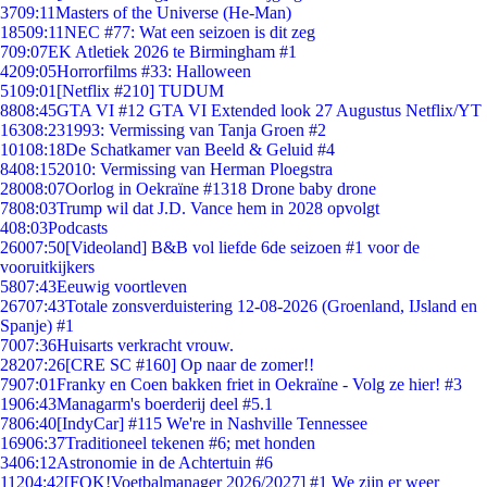
37
09:11
Masters of the Universe (He-Man)
185
09:11
NEC #77: Wat een seizoen is dit zeg
7
09:07
EK Atletiek 2026 te Birmingham #1
42
09:05
Horrorfilms #33: Halloween
51
09:01
[Netflix #210] TUDUM
88
08:45
GTA VI #12 GTA VI Extended look 27 Augustus Netflix/YT
163
08:23
1993: Vermissing van Tanja Groen #2
101
08:18
De Schatkamer van Beeld & Geluid #4
84
08:15
2010: Vermissing van Herman Ploegstra
280
08:07
Oorlog in Oekraïne #1318 Drone baby drone
78
08:03
Trump wil dat J.D. Vance hem in 2028 opvolgt
4
08:03
Podcasts
260
07:50
[Videoland] B&B vol liefde 6de seizoen #1 voor de
vooruitkijkers
58
07:43
Eeuwig voortleven
267
07:43
Totale zonsverduistering 12-08-2026 (Groenland, IJsland en
Spanje) #1
70
07:36
Huisarts verkracht vrouw.
282
07:26
[CRE SC #160] Op naar de zomer!!
79
07:01
Franky en Coen bakken friet in Oekraïne - Volg ze hier! #3
19
06:43
Managarm's boerderij deel #5.1
78
06:40
[IndyCar] #115 We're in Nashville Tennessee
169
06:37
Traditioneel tekenen #6; met honden
34
06:12
Astronomie in de Achtertuin #6
112
04:42
[FOK!Voetbalmanager 2026/2027] #1 We zijn er weer