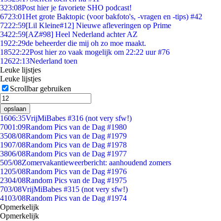
3
23:08
Post hier je favoriete SHO podcast!
67
23:01
Het grote Baktopic (voor bakfoto's, -vragen en -tips) #42
72
22:59
[Lil Kleine#12] Nieuwe afleveringen op Prime
34
22:59
[AZ#98] Heel Nederland achter AZ
19
22:29
de beheerder die mij oh zo moe maakt.
185
22:22
Post hier zo vaak mogelijk om 22:22 uur #76
126
22:13
Nederland toen
Leuke lijstjes
Leuke lijstjes
Scrollbar gebruiken
opslaan
16
06:35
VrijMiBabes #316 (not very sfw!)
70
01:09
Random Pics van de Dag #1980
35
08/08
Random Pics van de Dag #1979
19
07/08
Random Pics van de Dag #1978
38
06/08
Random Pics van de Dag #1977
5
05/08
Zomervakantieweerbericht: aanhoudend zomers
12
05/08
Random Pics van de Dag #1976
23
04/08
Random Pics van de Dag #1975
7
03/08
VrijMiBabes #315 (not very sfw!)
41
03/08
Random Pics van de Dag #1974
Opmerkelijk
Opmerkelijk