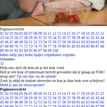
Paginaoverzicht
01
02
03
04
05
06
07
08
09
10
11
12
13
14
15
16
17
18
19
20
21
22
23
24
25
26
27
28
29
30
31
32
33
34
35
36
37
38
39
40
41
42
43
44
45
46
47
48
49
50
51
52
53
54
55
56
57
58
59
60
61
62
63
64
65
66
67
68
69
70
71
72
73
74
75
76
77
78
79
80
81
82
83
84
85
86
87
88
89
90
91
92
93
94
95
96
97
98
99
100
babes
daily pics
leuke lijstjes
vrijmibabes
vrijmibo
Submitter:
32
Help ons; deel dit item als je het leuk vond
Heb je een leuk of interessant bericht gevonden dat je graag op FOK!
terug ziet?
Tip ons dan via de submit!
Zoek jij altijd de leukste nieuwtjes en kun je daar leuk over schrijven?
Meld je aan als nieuwsposter!
Paginaoverzicht
01
02
03
04
05
06
07
08
09
10
11
12
13
14
15
16
17
18
19
20
21
22
23
24
25
26
27
28
29
30
31
32
33
34
35
36
37
38
39
40
41
42
43
44
45
46
47
48
49
50
51
52
53
54
55
56
57
58
59
60
61
62
63
64
65
66
67
68
69
70
71
72
73
74
75
76
77
78
79
80
81
82
83
84
85
86
87
88