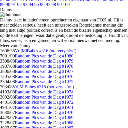
89
90
91
92
93
94
95
96
97
98
99
100
Danny
Danny is de initiatiefnemer, oprichter en eigenaar van FOK.nl. Hij is
maar zelden serieus, heeft een uitgesproken Rotterdamse mening die
lang niet altijd politiek correct is en bezit de bizarre eigenschap mensen
op de kast te jagen, waar dat eigenlijk nooit de bedoeling is. Houdt van
films, series, tech en gamen, en wil vooral nieuws met een mening.
Meer van Danny
16
06:35
VrijMiBabes #316 (not very sfw!)
70
01:09
Random Pics van de Dag #1980
35
08/08
Random Pics van de Dag #1979
19
07/08
Random Pics van de Dag #1978
38
06/08
Random Pics van de Dag #1977
12
05/08
Random Pics van de Dag #1976
23
04/08
Random Pics van de Dag #1975
7
03/08
VrijMiBabes #315 (not very sfw!)
41
03/08
Random Pics van de Dag #1974
30
02/08
Random Pics van de Dag #1973
44
01/08
Random Pics van de Dag #1972
49
31/07
Random Pics van de Dag #1971
36
30/07
Random Pics van de Dag #1970
44
29/07
Random Pics van de Dag #1969
32
28/07
Random Pics van de Dag #1968
40
27/07
Random Pics van de Dag #1967