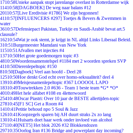
17
10:58
Unieke aanpak stopt jarenlange overlast in Rotterdamse wijk
114
10:58
[DAGBOEK] De weg naar balans #12
201
10:57
[Live Eredivisie #1786] We zijn begonnen!
41
10:57
[INFLUENCERS #297] Toetjes & Bevers & Zwemmen in
water
36
10:57
Defensiepact Pakistan, Turkije en Saudi-Arabië bevat art.5
clausule?
162
10:54
Wat je ook stemt, je krijgt in NL altijd Links Liberaal Beleid.
3
10:51
Burgemeester Mamdani van New York
115
10:51
Afvallen met injecties #4
137
10:50
Het grote goedemorgen topic #3
48
10:50
Woordensamenstelspel #1184 met 2 woorden spreken SVP
41
10:50
Dierenlepeltopic #150
8
10:50
[Dagboek] Veel aan hoofd - Deel 28
125
10:50
Hoe denkt God echt over homo-seksualiteit? deel 4
139
10:49
Meisjesnamenlepeltopic #367 LOOOOL LAPO
183
10:49
Touwtrekken 2.0 #636 - Team 1 beste team *G* *O*
40
10:49
Het hele alfabet #108 en 4letterwoord
254
10:48
Oscar Piastri: Over 10 jaar de BESTE allertijden-topic
278
10:45
[F1 SC] Get a Room #4
14
10:41
Petitie behoud npo 5 Soul & Jazz
126
10:41
Koopzegels sparen bij AH duurt straks 2x zo lang
130
10:41
Huisarts doet haar werk onder invloed van alcohol
271
10:40
[NET5] Het blok 2026 #32 Blokkendozen
297
10:35
Oorlog Iran #136 Bridge and powerplant day incoming?