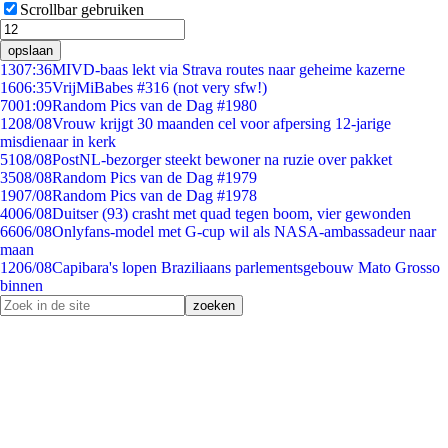
Scrollbar gebruiken
opslaan
13
07:36
MIVD-baas lekt via Strava routes naar geheime kazerne
16
06:35
VrijMiBabes #316 (not very sfw!)
70
01:09
Random Pics van de Dag #1980
12
08/08
Vrouw krijgt 30 maanden cel voor afpersing 12-jarige
misdienaar in kerk
51
08/08
PostNL-bezorger steekt bewoner na ruzie over pakket
35
08/08
Random Pics van de Dag #1979
19
07/08
Random Pics van de Dag #1978
40
06/08
Duitser (93) crasht met quad tegen boom, vier gewonden
66
06/08
Onlyfans-model met G-cup wil als NASA-ambassadeur naar
maan
12
06/08
Capibara's lopen Braziliaans parlementsgebouw Mato Grosso
binnen