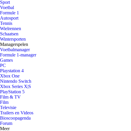
Sport
Voetbal
Formule 1
Autosport
Tennis
Wielrennen
Schaatsen
Wintersporten
Managerspelen
Voetbalmanager
Formule 1-manager
Games
PC
Playstation 4
Xbox One
Nintendo Switch
Xbox Series X|S
PlayStation 5
Film & TV
Film
Televisie
Trailers en Videos
Bioscoopagenda
Forum
Meer