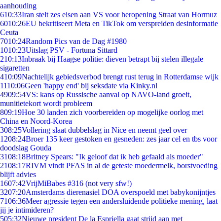
aanhouding
6
10:33
Iran stelt zes eisen aan VS voor heropening Straat van Hormuz
60
10:26
EU bekritiseert Meta en TikTok om verspreiden desinformatie
Ceuta
70
10:24
Random Pics van de Dag #1980
10
10:23
Uitslag PSV - Fortuna Sittard
2
10:13
Inbraak bij Haagse politie: dieven betrapt bij stelen illegale
sigaretten
4
10:09
Nachtelijk gebiedsverbod brengt rust terug in Rotterdamse wijk
11
10:06
Geen 'happy end' bij seksdate via Kinky.nl
49
09:54
VS: kans op Russische aanval op NAVO-land groeit,
munitietekort wordt probleem
8
09:19
Hoe 30 landen zich voorbereiden op mogelijke oorlog met
China en Noord-Korea
3
08:25
Vollering slaat dubbelslag in Nice en neemt geel over
12
08:24
Broer 135 keer gestoken en gesneden: zes jaar cel en tbs voor
doodslag Gouda
31
08:18
Britney Spears: "Ik geloof dat ik heb gefaald als moeder"
21
08:17
RIVM vindt PFAS in al de geteste moedermelk, borstvoeding
blijft advies
16
07:42
VrijMiBabes #316 (not very sfw!)
32
07:20
Amsterdams dierenasiel DOA overspoeld met babykonijntjes
71
06:36
Meer agressie tegen een andersluidende politieke mening, laat
jij je intimideren?
5
05:32
Nieuwe president De la Espriella gaat strijd aan met