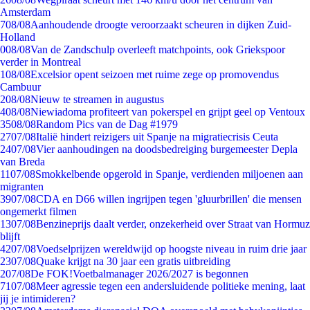
Amsterdam
7
08/08
Aanhoudende droogte veroorzaakt scheuren in dijken Zuid-
Holland
0
08/08
Van de Zandschulp overleeft matchpoints, ook Griekspoor
verder in Montreal
1
08/08
Excelsior opent seizoen met ruime zege op promovendus
Cambuur
2
08/08
Nieuw te streamen in augustus
4
08/08
Niewiadoma profiteert van pokerspel en grijpt geel op Ventoux
35
08/08
Random Pics van de Dag #1979
27
07/08
Italië hindert reizigers uit Spanje na migratiecrisis Ceuta
24
07/08
Vier aanhoudingen na doodsbedreiging burgemeester Depla
van Breda
11
07/08
Smokkelbende opgerold in Spanje, verdienden miljoenen aan
migranten
39
07/08
CDA en D66 willen ingrijpen tegen 'gluurbrillen' die mensen
ongemerkt filmen
13
07/08
Benzineprijs daalt verder, onzekerheid over Straat van Hormuz
blijft
42
07/08
Voedselprijzen wereldwijd op hoogste niveau in ruim drie jaar
23
07/08
Quake krijgt na 30 jaar een gratis uitbreiding
2
07/08
De FOK!Voetbalmanager 2026/2027 is begonnen
71
07/08
Meer agressie tegen een andersluidende politieke mening, laat
jij je intimideren?