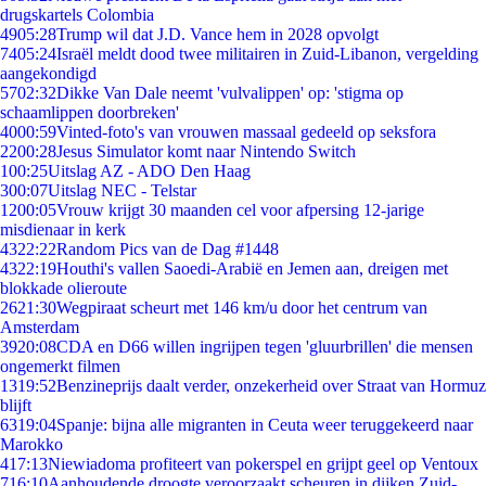
drugskartels Colombia
49
05:28
Trump wil dat J.D. Vance hem in 2028 opvolgt
74
05:24
Israël meldt dood twee militairen in Zuid-Libanon, vergelding
aangekondigd
57
02:32
Dikke Van Dale neemt 'vulvalippen' op: 'stigma op
schaamlippen doorbreken'
40
00:59
Vinted-foto's van vrouwen massaal gedeeld op seksfora
22
00:28
Jesus Simulator komt naar Nintendo Switch
1
00:25
Uitslag AZ - ADO Den Haag
3
00:07
Uitslag NEC - Telstar
12
00:05
Vrouw krijgt 30 maanden cel voor afpersing 12-jarige
misdienaar in kerk
43
22:22
Random Pics van de Dag #1448
43
22:19
Houthi's vallen Saoedi-Arabië en Jemen aan, dreigen met
blokkade olieroute
26
21:30
Wegpiraat scheurt met 146 km/u door het centrum van
Amsterdam
39
20:08
CDA en D66 willen ingrijpen tegen 'gluurbrillen' die mensen
ongemerkt filmen
13
19:52
Benzineprijs daalt verder, onzekerheid over Straat van Hormuz
blijft
63
19:04
Spanje: bijna alle migranten in Ceuta weer teruggekeerd naar
Marokko
4
17:13
Niewiadoma profiteert van pokerspel en grijpt geel op Ventoux
7
16:10
Aanhoudende droogte veroorzaakt scheuren in dijken Zuid-