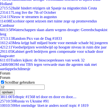
Holland
27
15:52
Italië hindert reizigers uit Spanje na migratiecrisis Ceuta
23
14:17
Long live the 7th of October
2
14:11
Nieuw te streamen in augustus
1
14:08
Excelsior opent seizoen met ruime zege op promovendus
Cambuur
60
13:58
Waterschappen slaan alarm wegens droogte: Gereedschapskist
leeg
37
13:13
Random Pics van de Dag #1833
16
12:43
Meta krijgt half miljard boete voor mentale schade bij jongeren
42
12:11
Voedselprijzen wereldwijd op hoogste niveau in ruim drie jaar
29
11:05
Kabinet geeft bedrijven geen compensatie voor schade door
laagwater
6
11:03
Trailers kijken: de bioscoopreleases van week 32
24
08/08
OM eist TBS tegen verwarde man die agenten stak met
aardappelschilmesje
Forum
Forum
Scrollbar gebruiken
opslaan
38
11:00
Teltopic #1568 tel door en door en door....
257
10:59
Russia vs Ukraine #91
100
10:59
Het oneindige 'doet-ie anders nooit'-topic # 1819