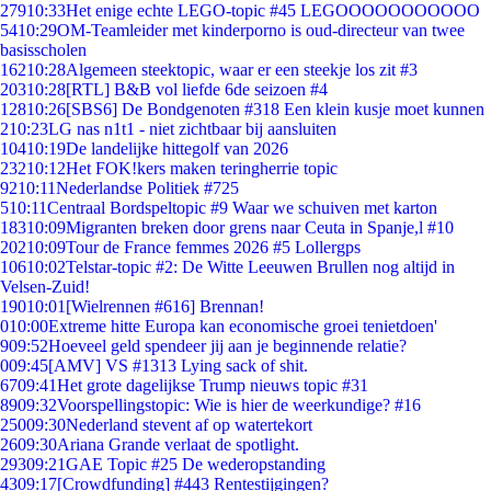
279
10:33
Het enige echte LEGO-topic #45 LEGOOOOOOOOOOO
54
10:29
OM-Teamleider met kinderporno is oud-directeur van twee
basisscholen
162
10:28
Algemeen steektopic, waar er een steekje los zit #3
203
10:28
[RTL] B&B vol liefde 6de seizoen #4
128
10:26
[SBS6] De Bondgenoten #318 Een klein kusje moet kunnen
2
10:23
LG nas n1t1 - niet zichtbaar bij aansluiten
104
10:19
De landelijke hittegolf van 2026
232
10:12
Het FOK!kers maken teringherrie topic
92
10:11
Nederlandse Politiek #725
5
10:11
Centraal Bordspeltopic #9 Waar we schuiven met karton
183
10:09
Migranten breken door grens naar Ceuta in Spanje,l #10
202
10:09
Tour de France femmes 2026 #5 Lollergps
106
10:02
Telstar-topic #2: De Witte Leeuwen Brullen nog altijd in
Velsen-Zuid!
190
10:01
[Wielrennen #616] Brennan!
0
10:00
Extreme hitte Europa kan economische groei tenietdoen'
9
09:52
Hoeveel geld spendeer jij aan je beginnende relatie?
0
09:45
[AMV] VS #1313 Lying sack of shit.
67
09:41
Het grote dagelijkse Trump nieuws topic #31
89
09:32
Voorspellingstopic: Wie is hier de weerkundige? #16
250
09:30
Nederland stevent af op watertekort
26
09:30
Ariana Grande verlaat de spotlight.
293
09:21
GAE Topic #25 De wederopstanding
43
09:17
[Crowdfunding] #443 Rentestijgingen?