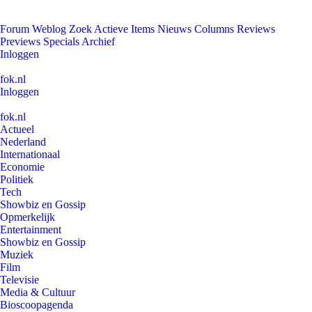
Forum
Weblog
Zoek
Actieve Items
Nieuws
Columns
Reviews
Previews
Specials
Archief
Inloggen
fok.nl
Inloggen
fok.nl
Actueel
Nederland
Internationaal
Economie
Politiek
Tech
Showbiz en Gossip
Opmerkelijk
Entertainment
Showbiz en Gossip
Muziek
Film
Televisie
Media & Cultuur
Bioscoopagenda