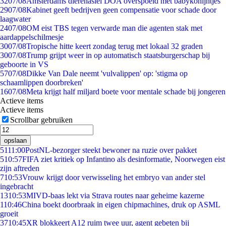
32
07/08
Amsterdams dierenasiel DOA overspoeld met babykonijntjes
29
07/08
Kabinet geeft bedrijven geen compensatie voor schade door
laagwater
24
07/08
OM eist TBS tegen verwarde man die agenten stak met
aardappelschilmesje
30
07/08
Tropische hitte keert zondag terug met lokaal 32 graden
30
07/08
Trump grijpt weer in op automatisch staatsburgerschap bij
geboorte in VS
57
07/08
Dikke Van Dale neemt 'vulvalippen' op: 'stigma op
schaamlippen doorbreken'
16
07/08
Meta krijgt half miljard boete voor mentale schade bij jongeren
Actieve items
Actieve items
Scrollbar gebruiken
opslaan
51
11:00
PostNL-bezorger steekt bewoner na ruzie over pakket
5
10:57
FIFA ziet kritiek op Infantino als desinformatie, Noorwegen eist
zijn aftreden
7
10:53
Vrouw krijgt door verwisseling het embryo van ander stel
ingebracht
13
10:53
MIVD-baas lekt via Strava routes naar geheime kazerne
1
10:46
China boekt doorbraak in eigen chipmachines, druk op ASML
groeit
37
10:45
XR blokkeert A12 ruim twee uur, agent gebeten bij