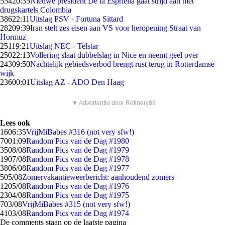
554
20:35
Nieuwe president De la Espriella gaat strijd aan met
drugskartels Colombia
386
22:11
Uitslag PSV - Fortuna Sittard
282
09:39
Iran stelt zes eisen aan VS voor heropening Straat van
Hormuz
251
19:21
Uitslag NEC - Telstar
250
22:13
Vollering slaat dubbelslag in Nice en neemt geel over
243
09:50
Nachtelijk gebiedsverbod brengt rust terug in Rotterdamse
wijk
236
00:01
Uitslag AZ - ADO Den Haag
▼ Advertentie door Refinery89
Lees ook
16
06:35
VrijMiBabes #316 (not very sfw!)
70
01:09
Random Pics van de Dag #1980
35
08/08
Random Pics van de Dag #1979
19
07/08
Random Pics van de Dag #1978
38
06/08
Random Pics van de Dag #1977
5
05/08
Zomervakantieweerbericht: aanhoudend zomers
12
05/08
Random Pics van de Dag #1976
23
04/08
Random Pics van de Dag #1975
7
03/08
VrijMiBabes #315 (not very sfw!)
41
03/08
Random Pics van de Dag #1974
De comments staan op de laatste pagina