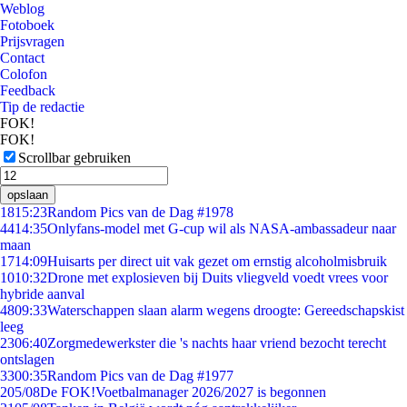
Weblog
Fotoboek
Prijsvragen
Contact
Colofon
Feedback
Tip de redactie
FOK!
FOK!
Scrollbar gebruiken
opslaan
18
15:23
Random Pics van de Dag #1978
44
14:35
Onlyfans-model met G-cup wil als NASA-ambassadeur naar
maan
17
14:09
Huisarts per direct uit vak gezet om ernstig alcoholmisbruik
10
10:32
Drone met explosieven bij Duits vliegveld voedt vrees voor
hybride aanval
48
09:33
Waterschappen slaan alarm wegens droogte: Gereedschapskist
leeg
23
06:40
Zorgmedewerkster die 's nachts haar vriend bezocht terecht
ontslagen
33
00:35
Random Pics van de Dag #1977
2
05/08
De FOK!Voetbalmanager 2026/2027 is begonnen