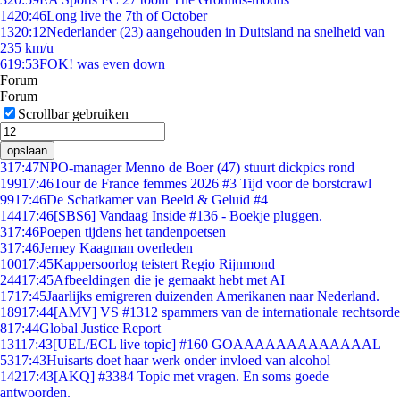
14
20:46
Long live the 7th of October
13
20:12
Nederlander (23) aangehouden in Duitsland na snelheid van
235 km/u
6
19:53
FOK! was even down
Forum
Forum
Scrollbar gebruiken
opslaan
3
17:47
NPO-manager Menno de Boer (47) stuurt dickpics rond
199
17:46
Tour de France femmes 2026 #3 Tijd voor de borstcrawl
99
17:46
De Schatkamer van Beeld & Geluid #4
144
17:46
[SBS6] Vandaag Inside #136 - Boekje pluggen.
3
17:46
Poepen tijdens het tandenpoetsen
3
17:46
Jerney Kaagman overleden
100
17:45
Kappersoorlog teistert Regio Rijnmond
244
17:45
Afbeeldingen die je gemaakt hebt met AI
17
17:45
Jaarlijks emigreren duizenden Amerikanen naar Nederland.
189
17:44
[AMV] VS #1312 spammers van de internationale rechtsorde
8
17:44
Global Justice Report
131
17:43
[UEL/ECL live topic] #160 GOAAAAAAAAAAAAAL
53
17:43
Huisarts doet haar werk onder invloed van alcohol
142
17:43
[AKQ] #3384 Topic met vragen. En soms goede
antwoorden.