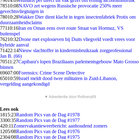
796
14:09
Huisarts per direct uit vak gezet om ernstig alcoholmisbruik
785
10:08
NAVO zet wegens Russische provocatie 250% meer
gevechtsvliegtuigen in
780
10:28
Wakker Dier dient klacht in tegen insectenfabriek Protix om
duurzaamheidsclaims
771
10:16
Iran en Oman eens over route Straat van Hormuz, VS
buitenspel
762
10:32
Drone met explosieven bij Duits vliegveld voedt vrees voor
hybride aanval
714
22:14
Nieuw slachtoffer in kindermisbruikzaak zorgprofessional
Jan B. (66)
705
11:27
Capibara's lopen Braziliaans parlementsgebouw Mato Grosso
binnen
696
07:00
Forensics: Crime Scene Detective
650
10:59
Israël meldt dood twee militairen in Zuid-Libanon,
vergelding aangekondigd
▼ Advertentie door Refinery89
Lees ook
18
15:23
Random Pics van de Dag #1978
33
00:35
Random Pics van de Dag #1977
4
20:11
Zomervakantieweerbericht: aanhoudend zomers
12
05/08
Random Pics van de Dag #1976
23
04/08
Random Pics van de Dag #1975