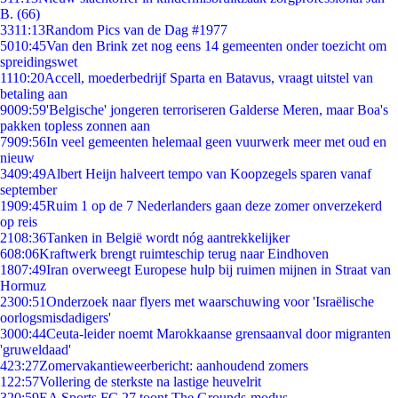
B. (66)
33
11:13
Random Pics van de Dag #1977
50
10:45
Van den Brink zet nog eens 14 gemeenten onder toezicht om
spreidingswet
11
10:20
Accell, moederbedrijf Sparta en Batavus, vraagt uitstel van
betaling aan
90
09:59
'Belgische' jongeren terroriseren Galderse Meren, maar Boa's
pakken topless zonnen aan
79
09:56
In veel gemeenten helemaal geen vuurwerk meer met oud en
nieuw
34
09:49
Albert Heijn halveert tempo van Koopzegels sparen vanaf
september
19
09:45
Ruim 1 op de 7 Nederlanders gaan deze zomer onverzekerd
op reis
21
08:36
Tanken in België wordt nóg aantrekkelijker
6
08:06
Kraftwerk brengt ruimteschip terug naar Eindhoven
18
07:49
Iran overweegt Europese hulp bij ruimen mijnen in Straat van
Hormuz
23
00:51
Onderzoek naar flyers met waarschuwing voor 'Israëlische
oorlogsmisdadigers'
30
00:44
Ceuta-leider noemt Marokkaanse grensaanval door migranten
'gruweldaad'
4
23:27
Zomervakantieweerbericht: aanhoudend zomers
1
22:57
Vollering de sterkste na lastige heuvelrit
3
20:59
EA Sports FC 27 toont The Grounds-modus