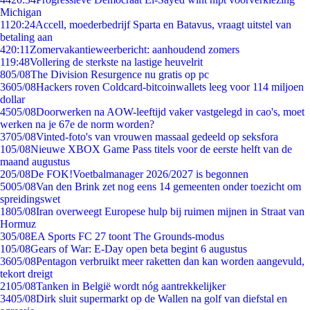
Michigan
11
20:24
Accell, moederbedrijf Sparta en Batavus, vraagt uitstel van
betaling aan
4
20:11
Zomervakantieweerbericht: aanhoudend zomers
1
19:48
Vollering de sterkste na lastige heuvelrit
8
05/08
The Division Resurgence nu gratis op pc
36
05/08
Hackers roven Coldcard-bitcoinwallets leeg voor 114 miljoen
dollar
45
05/08
Doorwerken na AOW-leeftijd vaker vastgelegd in cao's, moet
werken na je 67e de norm worden?
37
05/08
Vinted-foto's van vrouwen massaal gedeeld op seksfora
1
05/08
Nieuwe XBOX Game Pass titels voor de eerste helft van de
maand augustus
2
05/08
De FOK!Voetbalmanager 2026/2027 is begonnen
50
05/08
Van den Brink zet nog eens 14 gemeenten onder toezicht om
spreidingswet
18
05/08
Iran overweegt Europese hulp bij ruimen mijnen in Straat van
Hormuz
3
05/08
EA Sports FC 27 toont The Grounds-modus
1
05/08
Gears of War: E-Day open beta begint 6 augustus
36
05/08
Pentagon verbruikt meer raketten dan kan worden aangevuld,
tekort dreigt
21
05/08
Tanken in België wordt nóg aantrekkelijker
34
05/08
Dirk sluit supermarkt op de Wallen na golf van diefstal en