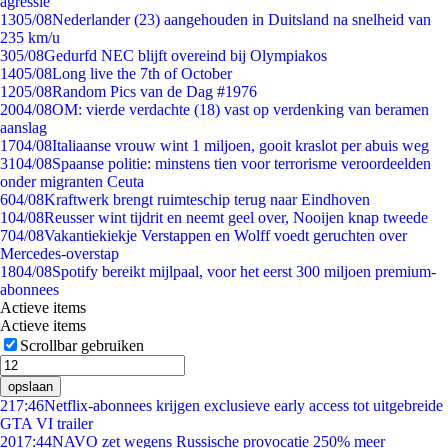
agressie
13
05/08
Nederlander (23) aangehouden in Duitsland na snelheid van
235 km/u
3
05/08
Gedurfd NEC blijft overeind bij Olympiakos
14
05/08
Long live the 7th of October
12
05/08
Random Pics van de Dag #1976
20
04/08
OM: vierde verdachte (18) vast op verdenking van beramen
aanslag
17
04/08
Italiaanse vrouw wint 1 miljoen, gooit kraslot per abuis weg
31
04/08
Spaanse politie: minstens tien voor terrorisme veroordeelden
onder migranten Ceuta
6
04/08
Kraftwerk brengt ruimteschip terug naar Eindhoven
1
04/08
Reusser wint tijdrit en neemt geel over, Nooijen knap tweede
7
04/08
Vakantiekiekje Verstappen en Wolff voedt geruchten over
Mercedes-overstap
18
04/08
Spotify bereikt mijlpaal, voor het eerst 300 miljoen premium-
abonnees
Actieve items
Actieve items
Scrollbar gebruiken
opslaan
2
17:46
Netflix-abonnees krijgen exclusieve early access tot uitgebreide
GTA VI trailer
20
17:44
NAVO zet wegens Russische provocatie 250% meer