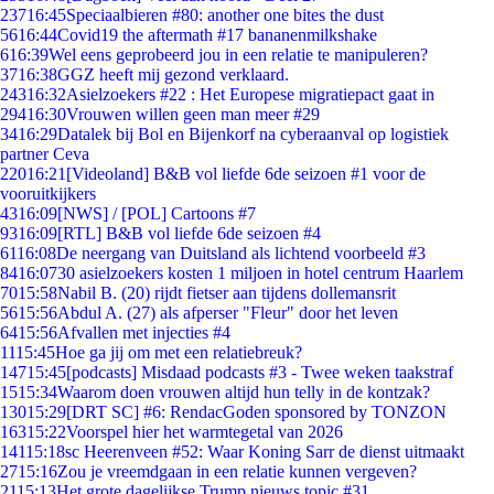
237
16:45
Speciaalbieren #80: another one bites the dust
56
16:44
Covid19 the aftermath #17 bananenmilkshake
6
16:39
Wel eens geprobeerd jou in een relatie te manipuleren?
37
16:38
GGZ heeft mij gezond verklaard.
243
16:32
Asielzoekers #22 : Het Europese migratiepact gaat in
294
16:30
Vrouwen willen geen man meer #29
34
16:29
Datalek bij Bol en Bijenkorf na cyberaanval op logistiek
partner Ceva
220
16:21
[Videoland] B&B vol liefde 6de seizoen #1 voor de
vooruitkijkers
43
16:09
[NWS] / [POL] Cartoons #7
93
16:09
[RTL] B&B vol liefde 6de seizoen #4
61
16:08
De neergang van Duitsland als lichtend voorbeeld #3
84
16:07
30 asielzoekers kosten 1 miljoen in hotel centrum Haarlem
70
15:58
Nabil B. (20) rijdt fietser aan tijdens dollemansrit
56
15:56
Abdul A. (27) als afperser "Fleur" door het leven
64
15:56
Afvallen met injecties #4
11
15:45
Hoe ga jij om met een relatiebreuk?
147
15:45
[podcasts] Misdaad podcasts #3 - Twee weken taakstraf
15
15:34
Waarom doen vrouwen altijd hun telly in de kontzak?
130
15:29
[DRT SC] #6: RendacGoden sponsored by TONZON
163
15:22
Voorspel hier het warmtegetal van 2026
141
15:18
sc Heerenveen #52: Waar Koning Sarr de dienst uitmaakt
27
15:16
Zou je vreemdgaan in een relatie kunnen vergeven?
21
15:13
Het grote dagelijkse Trump nieuws topic #31