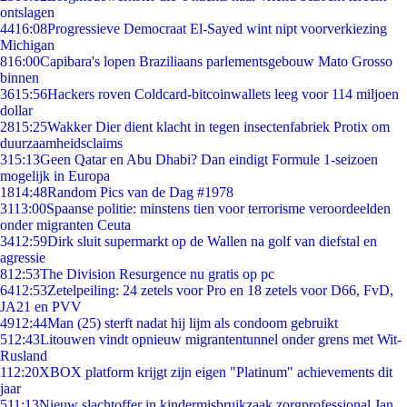
ontslagen
44
16:08
Progressieve Democraat El-Sayed wint nipt voorverkiezing
Michigan
8
16:00
Capibara's lopen Braziliaans parlementsgebouw Mato Grosso
binnen
36
15:56
Hackers roven Coldcard-bitcoinwallets leeg voor 114 miljoen
dollar
28
15:25
Wakker Dier dient klacht in tegen insectenfabriek Protix om
duurzaamheidsclaims
3
15:13
Geen Qatar en Abu Dhabi? Dan eindigt Formule 1-seizoen
mogelijk in Europa
18
14:48
Random Pics van de Dag #1978
31
13:00
Spaanse politie: minstens tien voor terrorisme veroordeelden
onder migranten Ceuta
34
12:59
Dirk sluit supermarkt op de Wallen na golf van diefstal en
agressie
8
12:53
The Division Resurgence nu gratis op pc
64
12:53
Zetelpeiling: 24 zetels voor Pro en 18 zetels voor D66, FvD,
JA21 en PVV
49
12:44
Man (25) sterft nadat hij lijm als condoom gebruikt
5
12:43
Litouwen vindt opnieuw migrantentunnel onder grens met Wit-
Rusland
1
12:20
XBOX platform krijgt zijn eigen "Platinum" achievements dit
jaar
5
11:13
Nieuw slachtoffer in kindermisbruikzaak zorgprofessional Jan