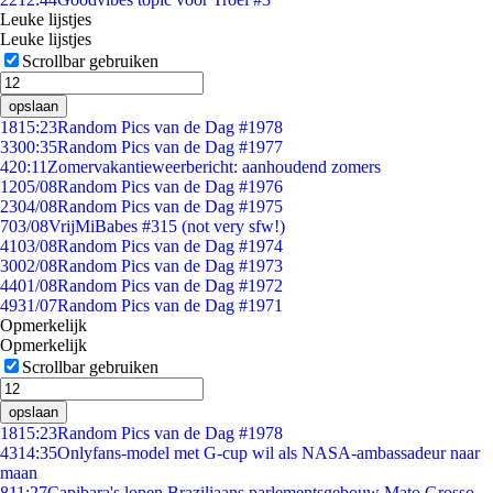
Leuke lijstjes
Leuke lijstjes
Scrollbar gebruiken
opslaan
18
15:23
Random Pics van de Dag #1978
33
00:35
Random Pics van de Dag #1977
4
20:11
Zomervakantieweerbericht: aanhoudend zomers
12
05/08
Random Pics van de Dag #1976
23
04/08
Random Pics van de Dag #1975
7
03/08
VrijMiBabes #315 (not very sfw!)
41
03/08
Random Pics van de Dag #1974
30
02/08
Random Pics van de Dag #1973
44
01/08
Random Pics van de Dag #1972
49
31/07
Random Pics van de Dag #1971
Opmerkelijk
Opmerkelijk
Scrollbar gebruiken
opslaan
18
15:23
Random Pics van de Dag #1978
43
14:35
Onlyfans-model met G-cup wil als NASA-ambassadeur naar
maan
8
11:27
Capibara's lopen Braziliaans parlementsgebouw Mato Grosso