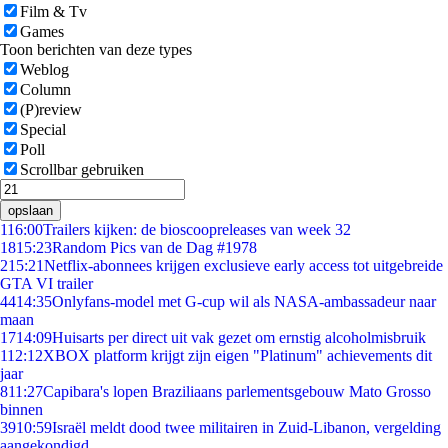
Film & Tv
Games
Toon berichten van deze types
Weblog
Column
(P)review
Special
Poll
Scrollbar gebruiken
opslaan
1
16:00
Trailers kijken: de bioscoopreleases van week 32
18
15:23
Random Pics van de Dag #1978
2
15:21
Netflix-abonnees krijgen exclusieve early access tot uitgebreide
GTA VI trailer
44
14:35
Onlyfans-model met G-cup wil als NASA-ambassadeur naar
maan
17
14:09
Huisarts per direct uit vak gezet om ernstig alcoholmisbruik
1
12:12
XBOX platform krijgt zijn eigen "Platinum" achievements dit
jaar
8
11:27
Capibara's lopen Braziliaans parlementsgebouw Mato Grosso
binnen
39
10:59
Israël meldt dood twee militairen in Zuid-Libanon, vergelding
aangekondigd