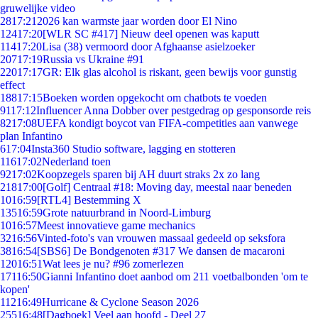
gruwelijke video
28
17:21
2026 kan warmste jaar worden door El Nino
124
17:20
[WLR SC #417] Nieuw deel openen was kaputt
114
17:20
Lisa (38) vermoord door Afghaanse asielzoeker
207
17:19
Russia vs Ukraine #91
220
17:17
GR: Elk glas alcohol is riskant, geen bewijs voor gunstig
effect
188
17:15
Boeken worden opgekocht om chatbots te voeden
91
17:12
Influencer Anna Dobber over pestgedrag op gesponsorde reis
82
17:08
UEFA kondigt boycot van FIFA-competities aan vanwege
plan Infantino
6
17:04
Insta360 Studio software, lagging en stotteren
116
17:02
Nederland toen
92
17:02
Koopzegels sparen bij AH duurt straks 2x zo lang
218
17:00
[Golf] Centraal #18: Moving day, meestal naar beneden
10
16:59
[RTL4] Bestemming X
135
16:59
Grote natuurbrand in Noord-Limburg
10
16:57
Meest innovatieve game mechanics
32
16:56
Vinted-foto's van vrouwen massaal gedeeld op seksfora
38
16:54
[SBS6] De Bondgenoten #317 We dansen de macaroni
120
16:51
Wat lees je nu? #96 zomerlezen
171
16:50
Gianni Infantino doet aanbod om 211 voetbalbonden 'om te
kopen'
112
16:49
Hurricane & Cyclone Season 2026
255
16:48
[Dagboek] Veel aan hoofd - Deel 27