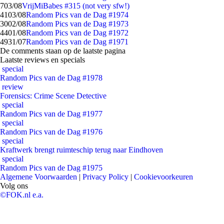
7
03/08
VrijMiBabes #315 (not very sfw!)
41
03/08
Random Pics van de Dag #1974
30
02/08
Random Pics van de Dag #1973
44
01/08
Random Pics van de Dag #1972
49
31/07
Random Pics van de Dag #1971
De comments staan op de laatste pagina
Laatste reviews en specials
special
Random Pics van de Dag #1978
review
Forensics: Crime Scene Detective
special
Random Pics van de Dag #1977
special
Random Pics van de Dag #1976
special
Kraftwerk brengt ruimteschip terug naar Eindhoven
special
Random Pics van de Dag #1975
Algemene Voorwaarden
|
Privacy Policy
|
Cookievoorkeuren
Volg ons
©FOK.nl e.a.