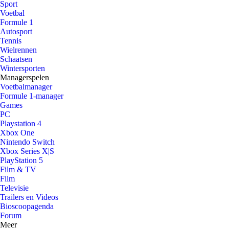
Sport
Voetbal
Formule 1
Autosport
Tennis
Wielrennen
Schaatsen
Wintersporten
Managerspelen
Voetbalmanager
Formule 1-manager
Games
PC
Playstation 4
Xbox One
Nintendo Switch
Xbox Series X|S
PlayStation 5
Film & TV
Film
Televisie
Trailers en Videos
Bioscoopagenda
Forum
Meer