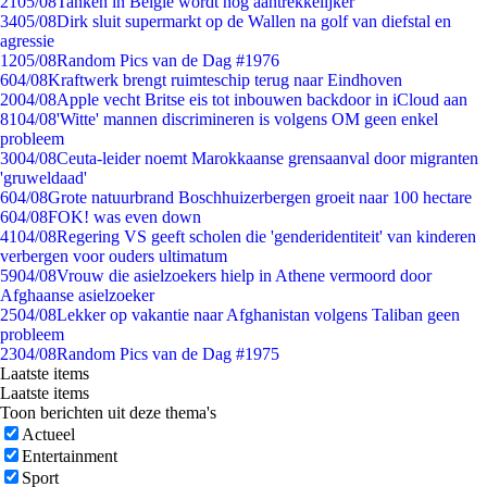
21
05/08
Tanken in België wordt nóg aantrekkelijker
34
05/08
Dirk sluit supermarkt op de Wallen na golf van diefstal en
agressie
12
05/08
Random Pics van de Dag #1976
6
04/08
Kraftwerk brengt ruimteschip terug naar Eindhoven
20
04/08
Apple vecht Britse eis tot inbouwen backdoor in iCloud aan
81
04/08
'Witte' mannen discrimineren is volgens OM geen enkel
probleem
30
04/08
Ceuta-leider noemt Marokkaanse grensaanval door migranten
'gruweldaad'
6
04/08
Grote natuurbrand Boschhuizerbergen groeit naar 100 hectare
6
04/08
FOK! was even down
41
04/08
Regering VS geeft scholen die 'genderidentiteit' van kinderen
verbergen voor ouders ultimatum
59
04/08
Vrouw die asielzoekers hielp in Athene vermoord door
Afghaanse asielzoeker
25
04/08
Lekker op vakantie naar Afghanistan volgens Taliban geen
probleem
23
04/08
Random Pics van de Dag #1975
Laatste items
Laatste items
Toon berichten uit deze thema's
Actueel
Entertainment
Sport