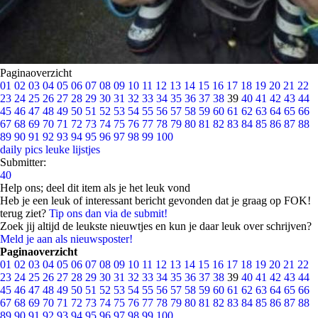
Paginaoverzicht
01
02
03
04
05
06
07
08
09
10
11
12
13
14
15
16
17
18
19
20
21
22
23
24
25
26
27
28
29
30
31
32
33
34
35
36
37
38
39
40
41
42
43
44
45
46
47
48
49
50
51
52
53
54
55
56
57
58
59
60
61
62
63
64
65
66
67
68
69
70
71
72
73
74
75
76
77
78
79
80
81
82
83
84
85
86
87
88
89
90
91
92
93
94
95
96
97
98
99
100
daily pics
leuke lijstjes
Submitter:
40
Help ons; deel dit item als je het leuk vond
Heb je een leuk of interessant bericht gevonden dat je graag op FOK!
terug ziet?
Tip ons dan via de submit!
Zoek jij altijd de leukste nieuwtjes en kun je daar leuk over schrijven?
Meld je aan als nieuwsposter!
Paginaoverzicht
01
02
03
04
05
06
07
08
09
10
11
12
13
14
15
16
17
18
19
20
21
22
23
24
25
26
27
28
29
30
31
32
33
34
35
36
37
38
39
40
41
42
43
44
45
46
47
48
49
50
51
52
53
54
55
56
57
58
59
60
61
62
63
64
65
66
67
68
69
70
71
72
73
74
75
76
77
78
79
80
81
82
83
84
85
86
87
88
89
90
91
92
93
94
95
96
97
98
99
100