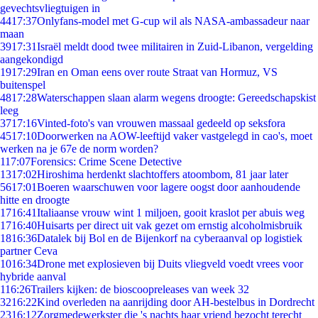
gevechtsvliegtuigen in
44
17:37
Onlyfans-model met G-cup wil als NASA-ambassadeur naar
maan
39
17:31
Israël meldt dood twee militairen in Zuid-Libanon, vergelding
aangekondigd
19
17:29
Iran en Oman eens over route Straat van Hormuz, VS
buitenspel
48
17:28
Waterschappen slaan alarm wegens droogte: Gereedschapskist
leeg
37
17:16
Vinted-foto's van vrouwen massaal gedeeld op seksfora
45
17:10
Doorwerken na AOW-leeftijd vaker vastgelegd in cao's, moet
werken na je 67e de norm worden?
1
17:07
Forensics: Crime Scene Detective
13
17:02
Hiroshima herdenkt slachtoffers atoombom, 81 jaar later
56
17:01
Boeren waarschuwen voor lagere oogst door aanhoudende
hitte en droogte
17
16:41
Italiaanse vrouw wint 1 miljoen, gooit kraslot per abuis weg
17
16:40
Huisarts per direct uit vak gezet om ernstig alcoholmisbruik
18
16:36
Datalek bij Bol en de Bijenkorf na cyberaanval op logistiek
partner Ceva
10
16:34
Drone met explosieven bij Duits vliegveld voedt vrees voor
hybride aanval
1
16:26
Trailers kijken: de bioscoopreleases van week 32
32
16:22
Kind overleden na aanrijding door AH-bestelbus in Dordrecht
23
16:12
Zorgmedewerkster die 's nachts haar vriend bezocht terecht