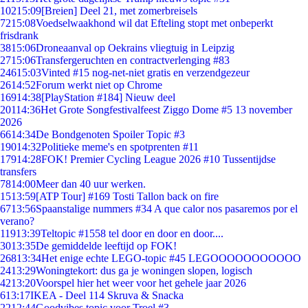
102
15:09
[Breien] Deel 21, met zomerbreisels
72
15:08
Voedselwaakhond wil dat Efteling stopt met onbeperkt
frisdrank
38
15:06
Droneaanval op Oekrains vliegtuig in Leipzig
27
15:06
Transfergeruchten en contractverlenging #83
246
15:03
Vinted #15 nog-net-niet gratis en verzendgezeur
26
14:52
Forum werkt niet op Chrome
169
14:38
[PlayStation #184] Nieuw deel
201
14:36
Het Grote Songfestivalfeest Ziggo Dome #5 13 november
2026
66
14:34
De Bondgenoten Spoiler Topic #3
190
14:32
Politieke meme's en spotprenten #11
179
14:28
FOK! Premier Cycling League 2026 #10 Tussentijdse
transfers
78
14:00
Meer dan 40 uur werken.
15
13:59
[ATP Tour] #169 Tosti Tallon back on fire
67
13:56
Spaanstalige nummers #34 A que calor nos pasaremos por el
verano?
119
13:39
Teltopic #1558 tel door en door en door....
30
13:35
De gemiddelde leeftijd op FOK!
268
13:34
Het enige echte LEGO-topic #45 LEGOOOOOOOOOOO
24
13:29
Woningtekort: dus ga je woningen slopen, logisch
42
13:20
Voorspel hier het weer voor het gehele jaar 2026
6
13:17
IKEA - Deel 114 Skruva & Snacka
22
12:44
Goodvibes topic voor Troel #3