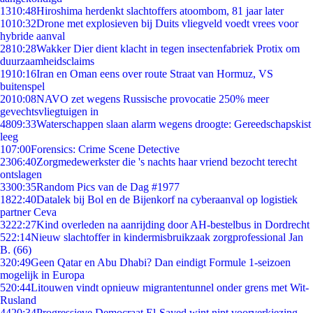
13
10:48
Hiroshima herdenkt slachtoffers atoombom, 81 jaar later
10
10:32
Drone met explosieven bij Duits vliegveld voedt vrees voor
hybride aanval
28
10:28
Wakker Dier dient klacht in tegen insectenfabriek Protix om
duurzaamheidsclaims
19
10:16
Iran en Oman eens over route Straat van Hormuz, VS
buitenspel
20
10:08
NAVO zet wegens Russische provocatie 250% meer
gevechtsvliegtuigen in
48
09:33
Waterschappen slaan alarm wegens droogte: Gereedschapskist
leeg
1
07:00
Forensics: Crime Scene Detective
23
06:40
Zorgmedewerkster die 's nachts haar vriend bezocht terecht
ontslagen
33
00:35
Random Pics van de Dag #1977
18
22:40
Datalek bij Bol en de Bijenkorf na cyberaanval op logistiek
partner Ceva
32
22:27
Kind overleden na aanrijding door AH-bestelbus in Dordrecht
5
22:14
Nieuw slachtoffer in kindermisbruikzaak zorgprofessional Jan
B. (66)
3
20:49
Geen Qatar en Abu Dhabi? Dan eindigt Formule 1-seizoen
mogelijk in Europa
5
20:44
Litouwen vindt opnieuw migrantentunnel onder grens met Wit-
Rusland
44
20:34
Progressieve Democraat El-Sayed wint nipt voorverkiezing