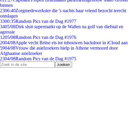
binnen
23
06:40
Zorgmedewerkster die 's nachts haar vriend bezocht terecht
ontslagen
33
00:35
Random Pics van de Dag #1977
34
05/08
Dirk sluit supermarkt op de Wallen na golf van diefstal en
agressie
12
05/08
Random Pics van de Dag #1976
20
04/08
Apple vecht Britse eis tot inbouwen backdoor in iCloud aan
59
04/08
Vrouw die asielzoekers hielp in Athene vermoord door
Afghaanse asielzoeker
23
04/08
Random Pics van de Dag #1975