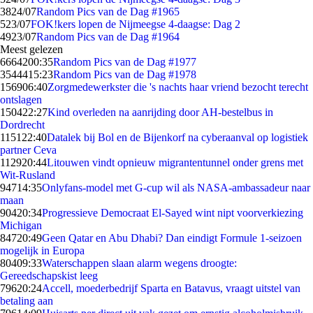
38
24/07
Random Pics van de Dag #1965
5
23/07
FOK!kers lopen de Nijmeegse 4-daagse: Dag 2
49
23/07
Random Pics van de Dag #1964
Meest gelezen
66642
00:35
Random Pics van de Dag #1977
35444
15:23
Random Pics van de Dag #1978
1569
06:40
Zorgmedewerkster die 's nachts haar vriend bezocht terecht
ontslagen
1504
22:27
Kind overleden na aanrijding door AH-bestelbus in
Dordrecht
1151
22:40
Datalek bij Bol en de Bijenkorf na cyberaanval op logistiek
partner Ceva
1129
20:44
Litouwen vindt opnieuw migrantentunnel onder grens met
Wit-Rusland
947
14:35
Onlyfans-model met G-cup wil als NASA-ambassadeur naar
maan
904
20:34
Progressieve Democraat El-Sayed wint nipt voorverkiezing
Michigan
847
20:49
Geen Qatar en Abu Dhabi? Dan eindigt Formule 1-seizoen
mogelijk in Europa
804
09:33
Waterschappen slaan alarm wegens droogte:
Gereedschapskist leeg
796
20:24
Accell, moederbedrijf Sparta en Batavus, vraagt uitstel van
betaling aan