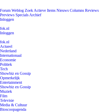
Forum
Weblog
Zoek
Actieve Items
Nieuws
Columns
Reviews
Previews
Specials
Archief
Inloggen
fok.nl
Inloggen
fok.nl
Actueel
Nederland
Internationaal
Economie
Politiek
Tech
Showbiz en Gossip
Opmerkelijk
Entertainment
Showbiz en Gossip
Muziek
Film
Televisie
Media & Cultuur
Bioscoopagenda