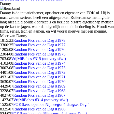
Danny
Danny is de initiatiefnemer, oprichter en eigenaar van FOK.nl. Hij is
maar zelden serieus, heeft een uitgesproken Rotterdamse mening die
lang niet altijd politiek correct is en bezit de bizarre eigenschap mensen
op de kast te jagen, waar dat eigenlijk nooit de bedoeling is. Houdt van
films, series, tech en gamen, en wil vooral nieuws met een mening.
Meer van Danny
18
15:23
Random Pics van de Dag #1978
33
00:35
Random Pics van de Dag #1977
12
05/08
Random Pics van de Dag #1976
23
04/08
Random Pics van de Dag #1975
7
03/08
VrijMiBabes #315 (not very sfw!)
41
03/08
Random Pics van de Dag #1974
30
02/08
Random Pics van de Dag #1973
44
01/08
Random Pics van de Dag #1972
49
31/07
Random Pics van de Dag #1971
36
30/07
Random Pics van de Dag #1970
44
29/07
Random Pics van de Dag #1969
32
28/07
Random Pics van de Dag #1968
40
27/07
Random Pics van de Dag #1967
14
27/07
VrijMiBabes #314 (not very sfw!)
15
25/07
FOK!kers lopen de Nijmeegse 4-daagse: Dag 4
83
25/07
Random Pics van de Dag #1966
5
24/07
FOK!kers lopen de Nijmeegse 4-daagse: Dag 3