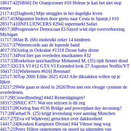
186
17:42
[SBS6] De Oranjezomer #10 Helene je kan het niet stop
ermee
21
17:41
[Dagboek] Mijn struggles in het dagelijks leven
45
17:41
Migranten breken door grens naar Ceuta in Spanje,l #10
285
17:41
[INFLUENCERS #294] supermarkt Safari
68
17:38
Progressieve Democraat El-Sayed wint nipt voorverkiezing
Michigan
117
17:38
Jan B. (66) misbruikt zeker 14 kinderen
231
17:37
Weerrecords aan de lopende band
40
17:35
Oorlog in Oekraïne #1318 Drone baby drone
255
17:34
Post hier pas overleden muzikanten #32
15
17:33
Roekeloze taxichauffeur Mohamed M. (35) rijdt fietster dood
20
17:32
GTA VI #12 GTA VI Extended look 27 Augustus Netflix/YT
104
17:31
[Wielrennen #616] Brennan!
225
17:30
Top 2000 Editie 2025 #243 Alle dikzakken willen op je
lijken
232
17:29
Wie gaan er dood in 2026?Post met een vleugje cynisme de
overledenen.
1
17:29
[Crowdfunding] #443 Rentestijgingen?
183
17:29
NEC #77: Wat een seizoen is dit zeg
182
17:28
Oorlog Iran #136 Bridge and powerplant day incoming?
7
17:28
Farhad N. (25) krijgt levenslang voor aanslag Munchen
45
17:27
[Eva vd Wijdeven] geruchten over dakloosheid
144
17:24
[Keuken Kampioen Divisie] #44 Vitesse mag weg
44
17:21
Perez Hilton opgenomen op spoed na uitzenden van