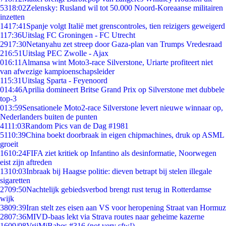
53
18:02
Zelensky: Rusland wil tot 50.000 Noord-Koreaanse militairen
inzetten
14
17:41
Spanje volgt Italië met grenscontroles, tien reizigers geweigerd
1
17:36
Uitslag FC Groningen - FC Utrecht
29
17:30
Netanyahu zet streep door Gaza-plan van Trumps Vredesraad
2
16:51
Uitslag PEC Zwolle - Ajax
0
16:11
Almansa wint Moto3-race Silverstone, Uriarte profiteert niet
van afwezige kampioenschapsleider
1
15:31
Uitslag Sparta - Feyenoord
0
14:46
Aprilia domineert Britse Grand Prix op Silverstone met dubbele
top-3
0
13:59
Sensationele Moto2-race Silverstone levert nieuwe winnaar op,
Nederlanders buiten de punten
41
11:03
Random Pics van de Dag #1981
51
10:39
China boekt doorbraak in eigen chipmachines, druk op ASML
groeit
16
10:24
FIFA ziet kritiek op Infantino als desinformatie, Noorwegen
eist zijn aftreden
13
10:03
Inbraak bij Haagse politie: dieven betrapt bij stelen illegale
sigaretten
27
09:50
Nachtelijk gebiedsverbod brengt rust terug in Rotterdamse
wijk
38
09:39
Iran stelt zes eisen aan VS voor heropening Straat van Hormuz
28
07:36
MIVD-baas lekt via Strava routes naar geheime kazerne
16
09/08
VrijMiBabes #316 (not very sfw!)