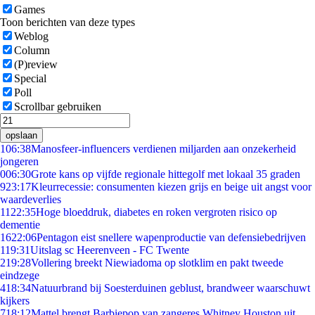
Games
Toon berichten van deze types
Weblog
Column
(P)review
Special
Poll
Scrollbar gebruiken
opslaan
1
06:38
Manosfeer-influencers verdienen miljarden aan onzekerheid
jongeren
0
06:30
Grote kans op vijfde regionale hittegolf met lokaal 35 graden
9
23:17
Kleurrecessie: consumenten kiezen grijs en beige uit angst voor
waardeverlies
11
22:35
Hoge bloeddruk, diabetes en roken vergroten risico op
dementie
16
22:06
Pentagon eist snellere wapenproductie van defensiebedrijven
1
19:31
Uitslag sc Heerenveen - FC Twente
2
19:28
Vollering breekt Niewiadoma op slotklim en pakt tweede
eindzege
4
18:34
Natuurbrand bij Soesterduinen geblust, brandweer waarschuwt
kijkers
7
18:12
Mattel brengt Barbiepop van zangeres Whitney Houston uit