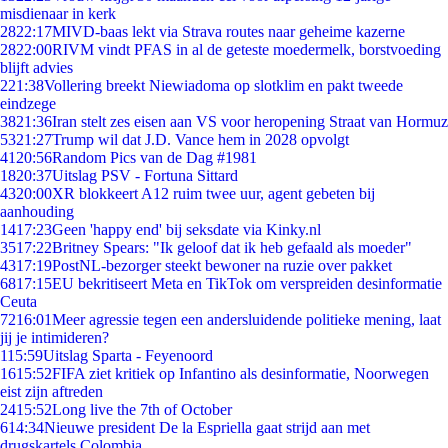
misdienaar in kerk
28
22:17
MIVD-baas lekt via Strava routes naar geheime kazerne
28
22:00
RIVM vindt PFAS in al de geteste moedermelk, borstvoeding
blijft advies
2
21:38
Vollering breekt Niewiadoma op slotklim en pakt tweede
eindzege
38
21:36
Iran stelt zes eisen aan VS voor heropening Straat van Hormuz
53
21:27
Trump wil dat J.D. Vance hem in 2028 opvolgt
41
20:56
Random Pics van de Dag #1981
18
20:37
Uitslag PSV - Fortuna Sittard
43
20:00
XR blokkeert A12 ruim twee uur, agent gebeten bij
aanhouding
14
17:23
Geen 'happy end' bij seksdate via Kinky.nl
35
17:22
Britney Spears: "Ik geloof dat ik heb gefaald als moeder"
43
17:19
PostNL-bezorger steekt bewoner na ruzie over pakket
68
17:15
EU bekritiseert Meta en TikTok om verspreiden desinformatie
Ceuta
72
16:01
Meer agressie tegen een andersluidende politieke mening, laat
jij je intimideren?
1
15:59
Uitslag Sparta - Feyenoord
16
15:52
FIFA ziet kritiek op Infantino als desinformatie, Noorwegen
eist zijn aftreden
24
15:52
Long live the 7th of October
6
14:34
Nieuwe president De la Espriella gaat strijd aan met
drugskartels Colombia