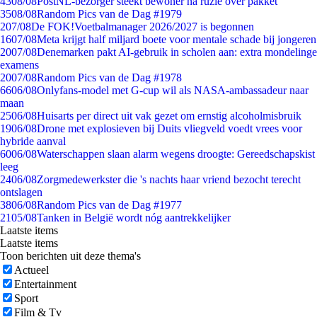
43
08/08
PostNL-bezorger steekt bewoner na ruzie over pakket
35
08/08
Random Pics van de Dag #1979
2
07/08
De FOK!Voetbalmanager 2026/2027 is begonnen
16
07/08
Meta krijgt half miljard boete voor mentale schade bij jongeren
20
07/08
Denemarken pakt AI-gebruik in scholen aan: extra mondelinge
examens
20
07/08
Random Pics van de Dag #1978
66
06/08
Onlyfans-model met G-cup wil als NASA-ambassadeur naar
maan
25
06/08
Huisarts per direct uit vak gezet om ernstig alcoholmisbruik
19
06/08
Drone met explosieven bij Duits vliegveld voedt vrees voor
hybride aanval
60
06/08
Waterschappen slaan alarm wegens droogte: Gereedschapskist
leeg
24
06/08
Zorgmedewerkster die 's nachts haar vriend bezocht terecht
ontslagen
38
06/08
Random Pics van de Dag #1977
21
05/08
Tanken in België wordt nóg aantrekkelijker
Laatste items
Laatste items
Toon berichten uit deze thema's
Actueel
Entertainment
Sport
Film & Tv