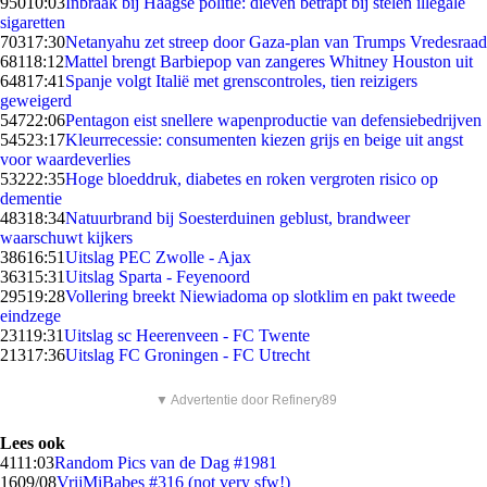
950
10:03
Inbraak bij Haagse politie: dieven betrapt bij stelen illegale
sigaretten
703
17:30
Netanyahu zet streep door Gaza-plan van Trumps Vredesraad
681
18:12
Mattel brengt Barbiepop van zangeres Whitney Houston uit
648
17:41
Spanje volgt Italië met grenscontroles, tien reizigers
geweigerd
547
22:06
Pentagon eist snellere wapenproductie van defensiebedrijven
545
23:17
Kleurrecessie: consumenten kiezen grijs en beige uit angst
voor waardeverlies
532
22:35
Hoge bloeddruk, diabetes en roken vergroten risico op
dementie
483
18:34
Natuurbrand bij Soesterduinen geblust, brandweer
waarschuwt kijkers
386
16:51
Uitslag PEC Zwolle - Ajax
363
15:31
Uitslag Sparta - Feyenoord
295
19:28
Vollering breekt Niewiadoma op slotklim en pakt tweede
eindzege
231
19:31
Uitslag sc Heerenveen - FC Twente
213
17:36
Uitslag FC Groningen - FC Utrecht
▼ Advertentie door Refinery89
Lees ook
41
11:03
Random Pics van de Dag #1981
16
09/08
VrijMiBabes #316 (not very sfw!)