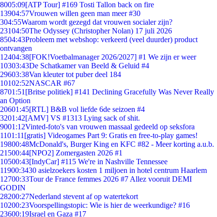
80
05:09
[ATP Tour] #169 Tosti Tallon back on fire
139
04:57
Vrouwen willen geen man meer #30
3
04:55
Waarom wordt gezegd dat vrouwen socialer zijn?
231
04:50
The Odyssey (Christopher Nolan) 17 juli 2026
85
04:43
Probleem met webshop: verkeerd (veel duurder) product
ontvangen
124
04:38
[FOK!Voetbalmanager 2026/2027] #1 We zijn er weer
103
03:43
De Schatkamer van Beeld & Geluid #4
296
03:38
Van kleuter tot puber deel 184
101
02:52
NASCAR #67
87
01:51
[Britse politiek] #141 Declining Gracefully Was Never Really
an Option
206
01:45
[RTL] B&B vol liefde 6de seizoen #4
32
01:42
[AMV] VS #1313 Lying sack of shit.
90
01:12
Vinted-foto's van vrouwen massaal gedeeld op seksfora
11
01:11
[gratis] Videogames Part 9: Gratis en free-to-play games!
198
00:48
McDonald's, Burger King en KFC #82 - Meer korting a.u.b.
215
00:44
[NPO2] Zomergasten 2026 #1
105
00:43
[IndyCar] #115 We're in Nashville Tennessee
119
00:34
30 asielzoekers kosten 1 miljoen in hotel centrum Haarlem
127
00:33
Tour de France femmes 2026 #7 Allez vooruit DEMI
GODIN
282
00:27
Nederland stevent af op watertekort
102
00:23
Voorspellingstopic: Wie is hier de weerkundige? #16
236
00:19
Israel en Gaza #17