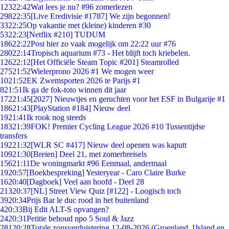
123
22:42
Wat lees je nu? #96 zomerlezen
298
22:35
[Live Eredivisie #1787] We zijn begonnen!
33
22:25
Op vakantie met (kleine) kinderen #30
53
22:23
[Netflix #210] TUDUM
186
22:22
Post hier zo vaak mogelijk om 22:22 uur #76
280
22:14
Tropisch aquarium #73 - Het blijft toch kriebelen.
126
22:12
[Het Officiële Steam Topic #201] Steamrolled
275
21:52
Wielerprono 2026 #1 We mogen weer
10
21:52
EK Zwemsporten 2026 te Parijs #1
8
21:51
Ik ga de fok-toto winnen dit jaar
172
21:45
[2027] Nieuwtjes en geruchten voor het ESF in Bulgarije #1
186
21:43
[PlayStation #184] Nieuw deel
19
21:41
Ik rook nog steeds
183
21:39
FOK! Premier Cycling League 2026 #10 Tussentijdse
transfers
192
21:32
[WLR SC #417] Nieuw deel openen was kaputt
109
21:30
[Breien] Deel 21, met zomerbreisels
156
21:11
De woningmarkt #96 Eenmaal, andermaal
19
20:57
[Boekbespreking] Yesteryear - Caro Claire Burke
16
20:40
[Dagboek] Veel aan hoofd - Deel 28
213
20:37
[NL] Street View Quiz [#122] - Loogisch toch
39
20:34
Prijs Bar le duc rood in het buitenland
4
20:33
Bij Edit ALT-S opvangen?
24
20:31
Petitie behoud npo 5 Soul & Jazz
281
20:28
Totale zonsverduistering 12-08-2026 (Groenland, IJsland en