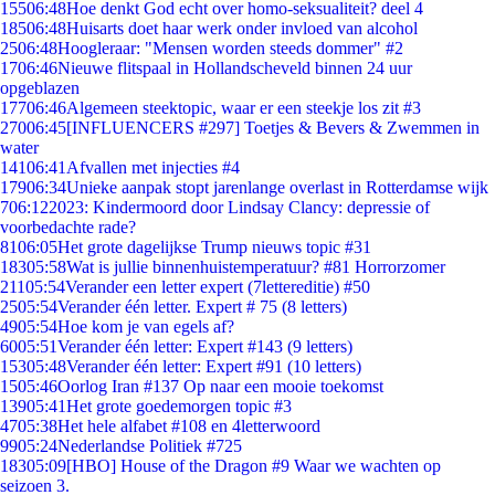
155
06:48
Hoe denkt God echt over homo-seksualiteit? deel 4
185
06:48
Huisarts doet haar werk onder invloed van alcohol
25
06:48
Hoogleraar: "Mensen worden steeds dommer" #2
17
06:46
Nieuwe flitspaal in Hollandscheveld binnen 24 uur
opgeblazen
177
06:46
Algemeen steektopic, waar er een steekje los zit #3
270
06:45
[INFLUENCERS #297] Toetjes & Bevers & Zwemmen in
water
141
06:41
Afvallen met injecties #4
179
06:34
Unieke aanpak stopt jarenlange overlast in Rotterdamse wijk
7
06:12
2023: Kindermoord door Lindsay Clancy: depressie of
voorbedachte rade?
81
06:05
Het grote dagelijkse Trump nieuws topic #31
183
05:58
Wat is jullie binnenhuistemperatuur? #81 Horrorzomer
211
05:54
Verander een letter expert (7lettereditie) #50
25
05:54
Verander één letter. Expert # 75 (8 letters)
49
05:54
Hoe kom je van egels af?
60
05:51
Verander één letter: Expert #143 (9 letters)
153
05:48
Verander één letter: Expert #91 (10 letters)
15
05:46
Oorlog Iran #137 Op naar een mooie toekomst
139
05:41
Het grote goedemorgen topic #3
47
05:38
Het hele alfabet #108 en 4letterwoord
99
05:24
Nederlandse Politiek #725
183
05:09
[HBO] House of the Dragon #9 Waar we wachten op
seizoen 3.