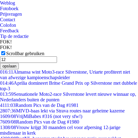
Weblog
Fotoboek
Prijsvragen
Contact
Colofon
Feedback
Tip de redactie
FOK!
FOK!
Scrollbar gebruiken
opslaan
0
16:11
Almansa wint Moto3-race Silverstone, Uriarte profiteert niet
van afwezige kampioenschapsleider
0
14:46
Aprilia domineert Britse Grand Prix op Silverstone met dubbele
top-3
0
13:59
Sensationele Moto2-race Silverstone levert nieuwe winnaar op,
Nederlanders buiten de punten
41
11:03
Random Pics van de Dag #1981
28
07:36
MIVD-baas lekt via Strava routes naar geheime kazerne
16
09/08
VrijMiBabes #316 (not very sfw!)
76
09/08
Random Pics van de Dag #1980
13
08/08
Vrouw krijgt 30 maanden cel voor afpersing 12-jarige
misdienaar in kerk