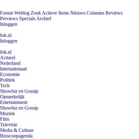
Forum
Weblog
Zoek
Actieve Items
Nieuws
Columns
Reviews
Previews
Specials
Archief
Inloggen
fok.nl
Inloggen
fok.nl
Actueel
Nederland
Internationaal
Economie
Politiek
Tech
Showbiz en Gossip
Opmerkelijk
Entertainment
Showbiz en Gossip
Muziek
Film
Televisie
Media & Cultuur
Bioscoopagenda