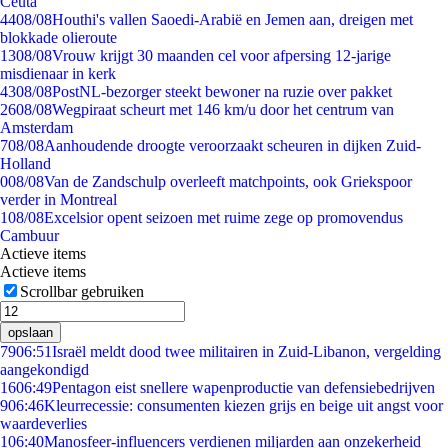
Ceuta
44
08/08
Houthi's vallen Saoedi-Arabië en Jemen aan, dreigen met
blokkade olieroute
13
08/08
Vrouw krijgt 30 maanden cel voor afpersing 12-jarige
misdienaar in kerk
43
08/08
PostNL-bezorger steekt bewoner na ruzie over pakket
26
08/08
Wegpiraat scheurt met 146 km/u door het centrum van
Amsterdam
7
08/08
Aanhoudende droogte veroorzaakt scheuren in dijken Zuid-
Holland
0
08/08
Van de Zandschulp overleeft matchpoints, ook Griekspoor
verder in Montreal
1
08/08
Excelsior opent seizoen met ruime zege op promovendus
Cambuur
Actieve items
Actieve items
Scrollbar gebruiken
opslaan
79
06:51
Israël meldt dood twee militairen in Zuid-Libanon, vergelding
aangekondigd
16
06:49
Pentagon eist snellere wapenproductie van defensiebedrijven
9
06:46
Kleurrecessie: consumenten kiezen grijs en beige uit angst voor
waardeverlies
1
06:40
Manosfeer-influencers verdienen miljarden aan onzekerheid