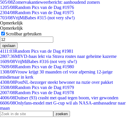
5
05/08
Zomervakantieweerbericht: aanhoudend zomers
12
05/08
Random Pics van de Dag #1976
23
04/08
Random Pics van de Dag #1975
7
03/08
VrijMiBabes #315 (not very sfw!)
Opmerkelijk
Opmerkelijk
Scrollbar gebruiken
opslaan
41
11:03
Random Pics van de Dag #1981
28
07:36
MIVD-baas lekt via Strava routes naar geheime kazerne
16
09/08
VrijMiBabes #316 (not very sfw!)
76
09/08
Random Pics van de Dag #1980
13
08/08
Vrouw krijgt 30 maanden cel voor afpersing 12-jarige
misdienaar in kerk
43
08/08
PostNL-bezorger steekt bewoner na ruzie over pakket
35
08/08
Random Pics van de Dag #1979
20
07/08
Random Pics van de Dag #1978
40
06/08
Duitser (93) crasht met quad tegen boom, vier gewonden
66
06/08
Onlyfans-model met G-cup wil als NASA-ambassadeur naar
maan