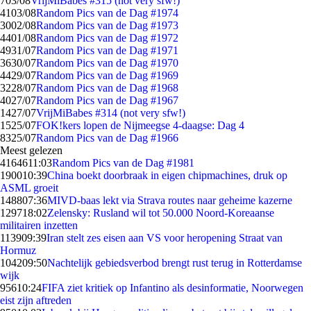
7
03/08
VrijMiBabes #315 (not very sfw!)
41
03/08
Random Pics van de Dag #1974
30
02/08
Random Pics van de Dag #1973
44
01/08
Random Pics van de Dag #1972
49
31/07
Random Pics van de Dag #1971
36
30/07
Random Pics van de Dag #1970
44
29/07
Random Pics van de Dag #1969
32
28/07
Random Pics van de Dag #1968
40
27/07
Random Pics van de Dag #1967
14
27/07
VrijMiBabes #314 (not very sfw!)
15
25/07
FOK!kers lopen de Nijmeegse 4-daagse: Dag 4
83
25/07
Random Pics van de Dag #1966
Meest gelezen
41646
11:03
Random Pics van de Dag #1981
1900
10:39
China boekt doorbraak in eigen chipmachines, druk op
ASML groeit
1488
07:36
MIVD-baas lekt via Strava routes naar geheime kazerne
1297
18:02
Zelensky: Rusland wil tot 50.000 Noord-Koreaanse
militairen inzetten
1139
09:39
Iran stelt zes eisen aan VS voor heropening Straat van
Hormuz
1042
09:50
Nachtelijk gebiedsverbod brengt rust terug in Rotterdamse
wijk
956
10:24
FIFA ziet kritiek op Infantino als desinformatie, Noorwegen
eist zijn aftreden