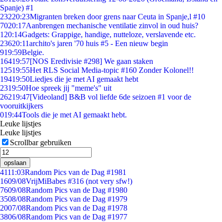
Spanje) #1
232
20:23
Migranten breken door grens naar Ceuta in Spanje,l #10
70
20:17
Aanbrengen mechanische ventilatie zinvol in oud huis?
1
20:14
Gadgets: Grappige, handige, nutteloze, verslavende etc.
236
20:11
archito's jaren '70 huis #5 - Een nieuw begin
9
19:59
Belgie.
164
19:57
[NOS Eredivisie #298] We gaan staken
125
19:55
Het RLS Social Media-topic #160 Zonder Kolonel!!
194
19:50
Liedjes die je met AI gemaakt hebt
23
19:50
Hoe spreek jij "meme's" uit
262
19:47
[Videoland] B&B vol liefde 6de seizoen #1 voor de
vooruitkijkers
0
19:44
Tools die je met AI gemaakt hebt.
Leuke lijstjes
Leuke lijstjes
Scrollbar gebruiken
opslaan
41
11:03
Random Pics van de Dag #1981
16
09/08
VrijMiBabes #316 (not very sfw!)
76
09/08
Random Pics van de Dag #1980
35
08/08
Random Pics van de Dag #1979
20
07/08
Random Pics van de Dag #1978
38
06/08
Random Pics van de Dag #1977