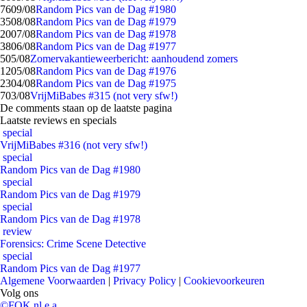
76
09/08
Random Pics van de Dag #1980
35
08/08
Random Pics van de Dag #1979
20
07/08
Random Pics van de Dag #1978
38
06/08
Random Pics van de Dag #1977
5
05/08
Zomervakantieweerbericht: aanhoudend zomers
12
05/08
Random Pics van de Dag #1976
23
04/08
Random Pics van de Dag #1975
7
03/08
VrijMiBabes #315 (not very sfw!)
De comments staan op de laatste pagina
Laatste reviews en specials
special
VrijMiBabes #316 (not very sfw!)
special
Random Pics van de Dag #1980
special
Random Pics van de Dag #1979
special
Random Pics van de Dag #1978
review
Forensics: Crime Scene Detective
special
Random Pics van de Dag #1977
Algemene Voorwaarden
|
Privacy Policy
|
Cookievoorkeuren
Volg ons
©FOK.nl e.a.