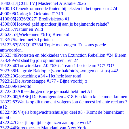
164
00:17
[CUL TV] Masterchef Australië 2026
67
00:13
Tenenkrommende fouten bij teksten in het openbaar #74
49
00:08
Oorlog in Oekraïne #1319
41
00:05
[2026/2027] Eredivisietoto #1
43
00:00
Hoeveel geld spendeer jij aan je beginnende relatie?
26
23:57
Natuur en Wild
256
23:57
[Wielrennen #616] Brennan!
1
23:57
Starten met 3d printen
151
23:53
[AKQ] #3384 Topic met vragen. En soms goede
antwoorden.
285
23:49
Protesten en blokkades van Extinction Rebellion #24 Eieren
7
23:46
Wat staat bij jou op nummer 1 en 2?
191
23:40
Touwtrekken 2.0 #636 - Team 1 beste team *G* *O*
79
23:38
Het grote Baktopic (voor bakfoto's, -vragen en -tips) #42
88
23:29
Geocaching #34 - Het hele jaar rond
79
23:21
De Avondetappe #177 - Bijna voorbij :(
89
23:09
Palworld
257
23:07
Afbeeldingen die je gemaakt hebt met AI
131
23:00
[SBS6] De Bondgenoten #318 Een klein kusje moet kunnen
183
22:53
Wat is op dit moment volgens jou de meest irritante reclame?
#12
83
22:48
SV-tje's brugwachtershuis(je) deel #8 - Komt de binnenkant
nu af?
43
22:47
Geef jij op tijd je grenzen aan op je werk?
35
22:44
Burgemeester Mamdani van New York