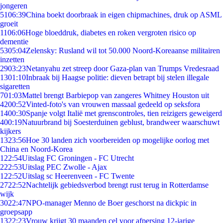
jongeren
51
06:39
China boekt doorbraak in eigen chipmachines, druk op ASML
groeit
11
06:06
Hoge bloeddruk, diabetes en roken vergroten risico op
dementie
53
05:04
Zelensky: Rusland wil tot 50.000 Noord-Koreaanse militairen
inzetten
29
03:23
Netanyahu zet streep door Gaza-plan van Trumps Vredesraad
13
01:10
Inbraak bij Haagse politie: dieven betrapt bij stelen illegale
sigaretten
7
01:03
Mattel brengt Barbiepop van zangeres Whitney Houston uit
42
00:52
Vinted-foto's van vrouwen massaal gedeeld op seksfora
14
00:30
Spanje volgt Italië met grenscontroles, tien reizigers geweigerd
4
00:19
Natuurbrand bij Soesterduinen geblust, brandweer waarschuwt
kijkers
13
23:56
Hoe 30 landen zich voorbereiden op mogelijke oorlog met
China en Noord-Korea
1
22:54
Uitslag FC Groningen - FC Utrecht
2
22:53
Uitslag PEC Zwolle - Ajax
1
22:52
Uitslag sc Heerenveen - FC Twente
27
22:52
Nachtelijk gebiedsverbod brengt rust terug in Rotterdamse
wijk
30
22:47
NPO-manager Menno de Boer geschorst na dickpic in
groepsapp
13
22:23
Vrouw krijgt 30 maanden cel voor afpersing 12-jarige