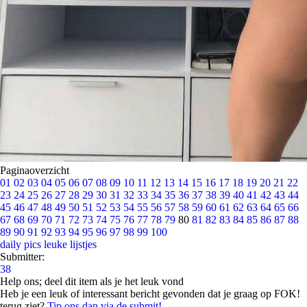
Paginaoverzicht
01
02
03
04
05
06
07
08
09
10
11
12
13
14
15
16
17
18
19
20
21
22
23
24
25
26
27
28
29
30
31
32
33
34
35
36
37
38
39
40
41
42
43
44
45
46
47
48
49
50
51
52
53
54
55
56
57
58
59
60
61
62
63
64
65
66
67
68
69
70
71
72
73
74
75
76
77
78
79
80
81
82
83
84
85
86
87
88
89
90
91
92
93
94
95
96
97
98
99
100
daily pics
leuke lijstjes
Submitter:
38
Help ons; deel dit item als je het leuk vond
Heb je een leuk of interessant bericht gevonden dat je graag op FOK!
terug ziet?
Tip ons dan via de submit!