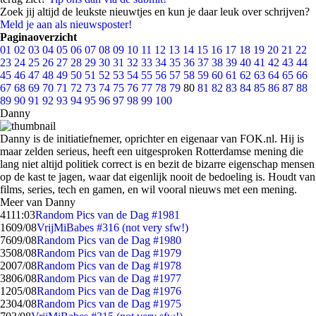
Zoek jij altijd de leukste nieuwtjes en kun je daar leuk over schrijven?
Meld je aan als nieuwsposter!
Paginaoverzicht
01
02
03
04
05
06
07
08
09
10
11
12
13
14
15
16
17
18
19
20
21
22
23
24
25
26
27
28
29
30
31
32
33
34
35
36
37
38
39
40
41
42
43
44
45
46
47
48
49
50
51
52
53
54
55
56
57
58
59
60
61
62
63
64
65
66
67
68
69
70
71
72
73
74
75
76
77
78
79
80
81
82
83
84
85
86
87
88
89
90
91
92
93
94
95
96
97
98
99
100
Danny
Danny is de initiatiefnemer, oprichter en eigenaar van FOK.nl. Hij is
maar zelden serieus, heeft een uitgesproken Rotterdamse mening die
lang niet altijd politiek correct is en bezit de bizarre eigenschap mensen
op de kast te jagen, waar dat eigenlijk nooit de bedoeling is. Houdt van
films, series, tech en gamen, en wil vooral nieuws met een mening.
Meer van Danny
41
11:03
Random Pics van de Dag #1981
16
09/08
VrijMiBabes #316 (not very sfw!)
76
09/08
Random Pics van de Dag #1980
35
08/08
Random Pics van de Dag #1979
20
07/08
Random Pics van de Dag #1978
38
06/08
Random Pics van de Dag #1977
12
05/08
Random Pics van de Dag #1976
23
04/08
Random Pics van de Dag #1975