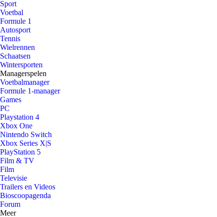
Sport
Voetbal
Formule 1
Autosport
Tennis
Wielrennen
Schaatsen
Wintersporten
Managerspelen
Voetbalmanager
Formule 1-manager
Games
PC
Playstation 4
Xbox One
Nintendo Switch
Xbox Series X|S
PlayStation 5
Film & TV
Film
Televisie
Trailers en Videos
Bioscoopagenda
Forum
Meer