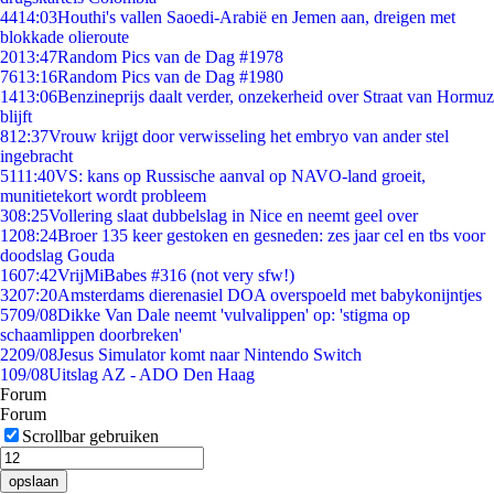
44
14:03
Houthi's vallen Saoedi-Arabië en Jemen aan, dreigen met
blokkade olieroute
20
13:47
Random Pics van de Dag #1978
76
13:16
Random Pics van de Dag #1980
14
13:06
Benzineprijs daalt verder, onzekerheid over Straat van Hormuz
blijft
8
12:37
Vrouw krijgt door verwisseling het embryo van ander stel
ingebracht
51
11:40
VS: kans op Russische aanval op NAVO-land groeit,
munitietekort wordt probleem
3
08:25
Vollering slaat dubbelslag in Nice en neemt geel over
12
08:24
Broer 135 keer gestoken en gesneden: zes jaar cel en tbs voor
doodslag Gouda
16
07:42
VrijMiBabes #316 (not very sfw!)
32
07:20
Amsterdams dierenasiel DOA overspoeld met babykonijntjes
57
09/08
Dikke Van Dale neemt 'vulvalippen' op: 'stigma op
schaamlippen doorbreken'
22
09/08
Jesus Simulator komt naar Nintendo Switch
1
09/08
Uitslag AZ - ADO Den Haag
Forum
Forum
Scrollbar gebruiken
opslaan