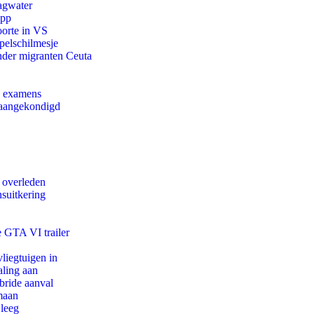
agwater
app
oorte in VS
pelschilmesje
onder migranten Ceuta
e examens
g aangekondigd
d overleden
suitkering
e GTA VI trailer
iegtuigen in
aling aan
bride aanval
maan
 leeg