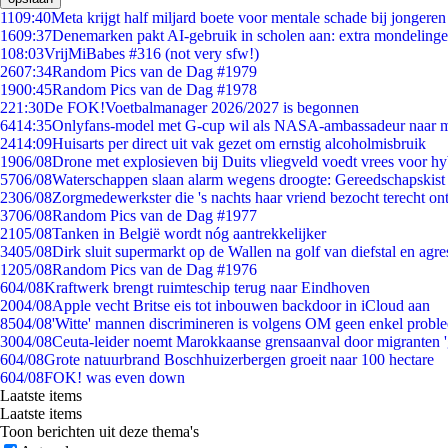
11
09:40
Meta krijgt half miljard boete voor mentale schade bij jongeren
16
09:37
Denemarken pakt AI-gebruik in scholen aan: extra mondeling
1
08:03
VrijMiBabes #316 (not very sfw!)
26
07:34
Random Pics van de Dag #1979
19
00:45
Random Pics van de Dag #1978
2
21:30
De FOK!Voetbalmanager 2026/2027 is begonnen
64
14:35
Onlyfans-model met G-cup wil als NASA-ambassadeur naar 
24
14:09
Huisarts per direct uit vak gezet om ernstig alcoholmisbruik
19
06/08
Drone met explosieven bij Duits vliegveld voedt vrees voor hy
57
06/08
Waterschappen slaan alarm wegens droogte: Gereedschapskist
23
06/08
Zorgmedewerkster die 's nachts haar vriend bezocht terecht on
37
06/08
Random Pics van de Dag #1977
21
05/08
Tanken in België wordt nóg aantrekkelijker
34
05/08
Dirk sluit supermarkt op de Wallen na golf van diefstal en agre
12
05/08
Random Pics van de Dag #1976
6
04/08
Kraftwerk brengt ruimteschip terug naar Eindhoven
20
04/08
Apple vecht Britse eis tot inbouwen backdoor in iCloud aan
85
04/08
'Witte' mannen discrimineren is volgens OM geen enkel probl
30
04/08
Ceuta-leider noemt Marokkaanse grensaanval door migranten 
6
04/08
Grote natuurbrand Boschhuizerbergen groeit naar 100 hectare
6
04/08
FOK! was even down
Laatste items
Laatste items
Toon berichten uit deze thema's