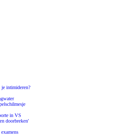
 je intimideren?
agwater
pelschilmesje
oorte in VS
pen doorbreken'
e examens