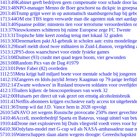
14
13:49
Kabinet geeft bedrijven geen compensatie voor schade door la
29
13:48
NPO-manager Menno de Boer geschorst na dickpic in groeps
20
13:46
Trump grijpt weer in op automatisch staatsburgerschap bij geb
17
13:44
OM eist TBS tegen verwarde man die agenten stak met aardap
34
13:40
Spaanse politie: minstens tien voor terrorisme veroordeelden 
1
13:37
Nieuwkomers schitteren bij ruime Europese zege FC Twente
21
13:31
Tropische hitte keert zondag terug met lokaal 32 graden
16
13:30
Denemarken pakt AI-gebruik in scholen aan: extra mondeling
66
13:29
Israël meldt dood twee militairen in Zuid-Libanon, vergeldin
15
13:12
PS5-doos waarschuwt voor einde fysieke games
25
13:08
Duitser (93) crasht met quad tegen boom, vier gewonden
26
13:08
Random Pics van de Dag #1979
22
13:01
Peter Faber (82) overleden
11
12:55
Meta krijgt half miljard boete voor mentale schade bij jongeren
14
12:19
Zangeres en Idols-jurylid Jerney Kaagman op 79-jarige leeftij
20
12:14
'Zwarte weduwes' in Rusland trouwen soldaten voor overlijden
4
12:13
Trailers kijken: de bioscoopreleases van week 32
24
12:00
Huisarts per direct uit vak gezet om ernstig alcoholmisbruik
10
11:41
Netflix-abonnees krijgen exclusieve early access tot uitgebreid
43
11:36
Trump wil dat J.D. Vance hem in 2028 opvolgt
26
10:54
NAVO zet wegens Russische provocatie 250% meer gevechtsvl
14
10:46
Accell, moederbedrijf Sparta en Batavus, vraagt uitstel van bet
19
10:44
Drone met explosieven bij Duits vliegveld voedt vrees voor hy
64
10:36
Onlyfans-model met G-cup wil als NASA-ambassadeur naar 
57
10:16
Waterschappen slaan alarm wegens droogte: Gereedschapskist