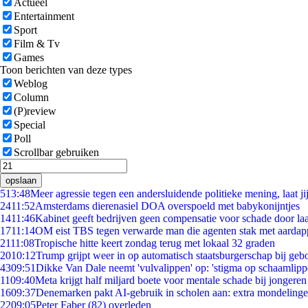
Actueel
Entertainment
Sport
Film & Tv
Games
Toon berichten van deze types
Weblog
Column
(P)review
Special
Poll
Scrollbar gebruiken
opslaan
5
13:48
Meer agressie tegen een andersluidende politieke mening, laat jij
24
11:52
Amsterdams dierenasiel DOA overspoeld met babykonijntjes
14
11:46
Kabinet geeft bedrijven geen compensatie voor schade door la
17
11:14
OM eist TBS tegen verwarde man die agenten stak met aardap
21
11:08
Tropische hitte keert zondag terug met lokaal 32 graden
20
10:12
Trump grijpt weer in op automatisch staatsburgerschap bij geb
43
09:51
Dikke Van Dale neemt 'vulvalippen' op: 'stigma op schaamlip
11
09:40
Meta krijgt half miljard boete voor mentale schade bij jongeren
16
09:37
Denemarken pakt AI-gebruik in scholen aan: extra mondeling
22
09:05
Peter Faber (82) overleden