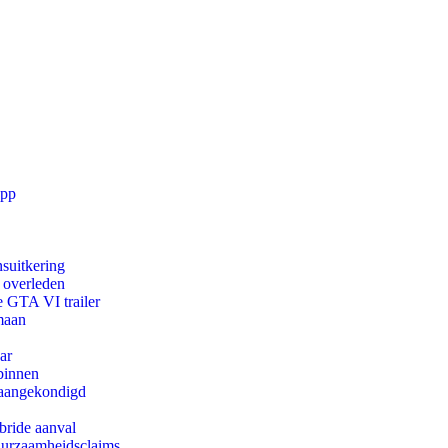
app
suitkering
d overleden
e GTA VI trailer
maan
ar
binnen
g aangekondigd
bride aanval
duurzaamheidsclaims