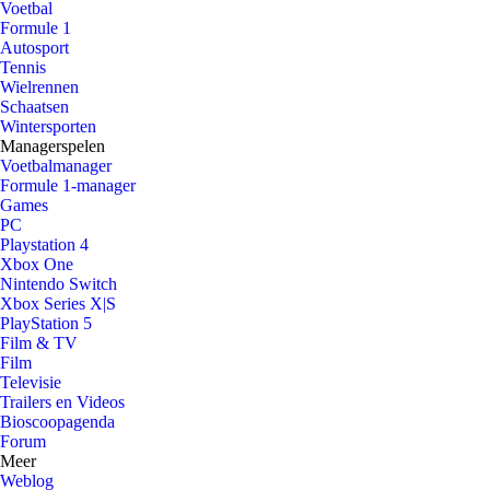
Voetbal
Formule 1
Autosport
Tennis
Wielrennen
Schaatsen
Wintersporten
Managerspelen
Voetbalmanager
Formule 1-manager
Games
PC
Playstation 4
Xbox One
Nintendo Switch
Xbox Series X|S
PlayStation 5
Film & TV
Film
Televisie
Trailers en Videos
Bioscoopagenda
Forum
Meer
Weblog