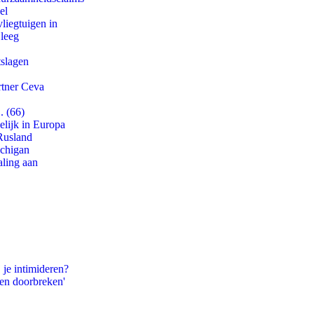
el
iegtuigen in
 leeg
tslagen
rtner Ceva
. (66)
lijk in Europa
Rusland
ichigan
aling aan
 je intimideren?
pen doorbreken'