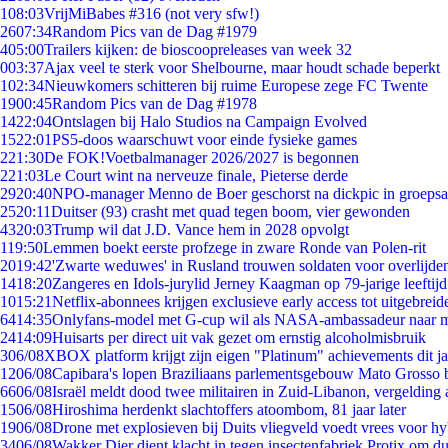
1
08:03
VrijMiBabes #316 (not very sfw!)
26
07:34
Random Pics van de Dag #1979
4
05:00
Trailers kijken: de bioscoopreleases van week 32
0
03:37
Ajax veel te sterk voor Shelbourne, maar houdt schade beperkt
1
02:34
Nieuwkomers schitteren bij ruime Europese zege FC Twente
19
00:45
Random Pics van de Dag #1978
14
22:04
Ontslagen bij Halo Studios na Campaign Evolved
15
22:01
PS5-doos waarschuwt voor einde fysieke games
2
21:30
De FOK!Voetbalmanager 2026/2027 is begonnen
2
21:03
Le Court wint na nerveuze finale, Pieterse derde
29
20:40
NPO-manager Menno de Boer geschorst na dickpic in groeps
25
20:11
Duitser (93) crasht met quad tegen boom, vier gewonden
43
20:03
Trump wil dat J.D. Vance hem in 2028 opvolgt
1
19:50
Lemmen boekt eerste profzege in zware Ronde van Polen-rit
20
19:42
'Zwarte weduwes' in Rusland trouwen soldaten voor overlijden
14
18:20
Zangeres en Idols-jurylid Jerney Kaagman op 79-jarige leeftij
10
15:21
Netflix-abonnees krijgen exclusieve early access tot uitgebreid
64
14:35
Onlyfans-model met G-cup wil als NASA-ambassadeur naar 
24
14:09
Huisarts per direct uit vak gezet om ernstig alcoholmisbruik
3
06/08
XBOX platform krijgt zijn eigen "Platinum" achievements dit ja
12
06/08
Capibara's lopen Braziliaans parlementsgebouw Mato Grosso 
66
06/08
Israël meldt dood twee militairen in Zuid-Libanon, vergeldin
15
06/08
Hiroshima herdenkt slachtoffers atoombom, 81 jaar later
19
06/08
Drone met explosieven bij Duits vliegveld voedt vrees voor hy
34
06/08
Wakker Dier dient klacht in tegen insectenfabriek Protix om 