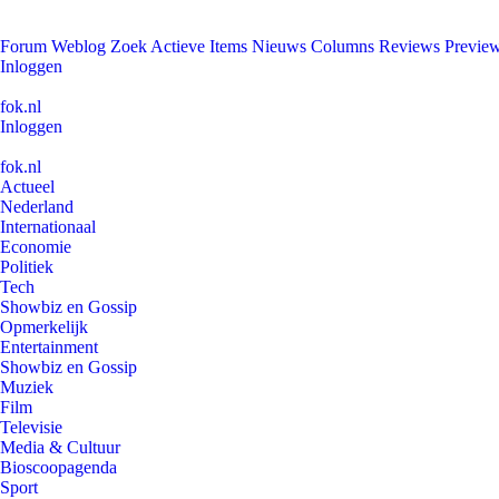
Forum
Weblog
Zoek
Actieve Items
Nieuws
Columns
Reviews
Previe
Inloggen
fok.nl
Inloggen
fok.nl
Actueel
Nederland
Internationaal
Economie
Politiek
Tech
Showbiz en Gossip
Opmerkelijk
Entertainment
Showbiz en Gossip
Muziek
Film
Televisie
Media & Cultuur
Bioscoopagenda
Sport