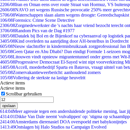
22
06/08
Iran en Oman eens over route Straat van Hormuz, VS buitensp
26
06/08
NAVO zet wegens Russische provocatie 250% meer gevechtsvl
57
06/08
Waterschappen slaan alarm wegens droogte: Gereedschapskist
1
06/08
Forensics: Crime Scene Detective
23
06/08
Zorgmedewerkster die 's nachts haar vriend bezocht terecht on
37
06/08
Random Pics van de Dag #1977
18
05/08
Datalek bij Bol en de Bijenkorf na cyberaanval op logistiek pa
34
05/08
Kind overleden na aanrijding door AH-bestelbus in Dordrecht
6
05/08
Nieuw slachtoffer in kindermisbruikzaak zorgprofessional Jan B
3
05/08
Geen Qatar en Abu Dhabi? Dan eindigt Formule 1-seizoen moge
5
05/08
Litouwen vindt opnieuw migrantentunnel onder grens met Wit-
46
05/08
Progressieve Democraat El-Sayed wint nipt voorverkiezing M
14
05/08
Accell, moederbedrijf Sparta en Batavus, vraagt uitstel van bet
5
05/08
Zomervakantieweerbericht: aanhoudend zomers
1
05/08
Vollering de sterkste na lastige heuvelrit
Actieve items
Actieve items
Scrollbar gebruiken
opslaan
6
14:04
Meer agressie tegen een andersluidende politieke mening, laat jij
43
14:01
Dikke Van Dale neemt 'vulvalippen' op: 'stigma op schaamlip
24
14:00
Amsterdams dierenasiel DOA overspoeld met babykonijntjes
14
13:49
Ontslagen bij Halo Studios na Campaign Evolved