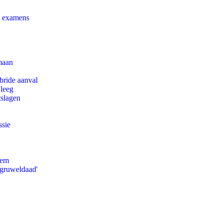
e examens
maan
bride aanval
 leeg
tslagen
ssie
eem
'gruweldaad'