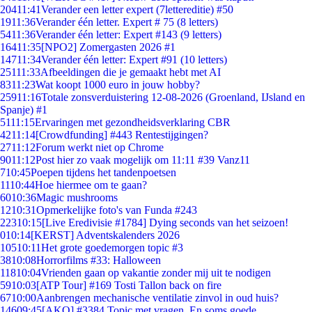
204
11:41
Verander een letter expert (7lettereditie) #50
19
11:36
Verander één letter. Expert # 75 (8 letters)
54
11:36
Verander één letter: Expert #143 (9 letters)
164
11:35
[NPO2] Zomergasten 2026 #1
147
11:34
Verander één letter: Expert #91 (10 letters)
251
11:33
Afbeeldingen die je gemaakt hebt met AI
83
11:23
Wat koopt 1000 euro in jouw hobby?
259
11:16
Totale zonsverduistering 12-08-2026 (Groenland, IJsland en
Spanje) #1
51
11:15
Ervaringen met gezondheidsverklaring CBR
42
11:14
[Crowdfunding] #443 Rentestijgingen?
27
11:12
Forum werkt niet op Chrome
90
11:12
Post hier zo vaak mogelijk om 11:11 #39 Vanz11
7
10:45
Poepen tijdens het tandenpoetsen
11
10:44
Hoe hiermee om te gaan?
60
10:36
Magic mushrooms
12
10:31
Opmerkelijke foto's van Funda #243
223
10:15
[Live Eredivisie #1784] Dying seconds van het seizoen!
0
10:14
[KERST] Adventskalenders 2026
105
10:11
Het grote goedemorgen topic #3
38
10:08
Horrorfilms #33: Halloween
118
10:04
Vrienden gaan op vakantie zonder mij uit te nodigen
59
10:03
[ATP Tour] #169 Tosti Tallon back on fire
67
10:00
Aanbrengen mechanische ventilatie zinvol in oud huis?
146
09:45
[AKQ] #3384 Topic met vragen. En soms goede