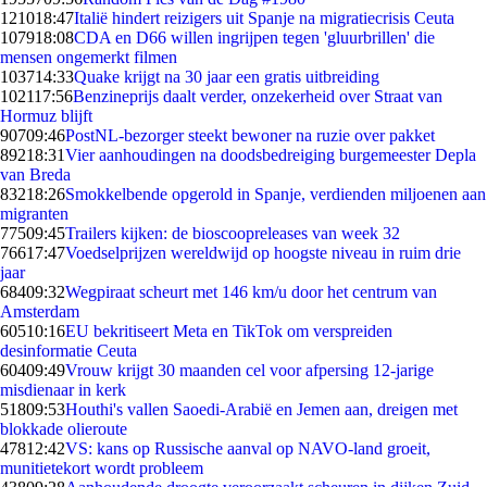
1210
18:47
Italië hindert reizigers uit Spanje na migratiecrisis Ceuta
1079
18:08
CDA en D66 willen ingrijpen tegen 'gluurbrillen' die
mensen ongemerkt filmen
1037
14:33
Quake krijgt na 30 jaar een gratis uitbreiding
1021
17:56
Benzineprijs daalt verder, onzekerheid over Straat van
Hormuz blijft
907
09:46
PostNL-bezorger steekt bewoner na ruzie over pakket
892
18:31
Vier aanhoudingen na doodsbedreiging burgemeester Depla
van Breda
832
18:26
Smokkelbende opgerold in Spanje, verdienden miljoenen aan
migranten
775
09:45
Trailers kijken: de bioscoopreleases van week 32
766
17:47
Voedselprijzen wereldwijd op hoogste niveau in ruim drie
jaar
684
09:32
Wegpiraat scheurt met 146 km/u door het centrum van
Amsterdam
605
10:16
EU bekritiseert Meta en TikTok om verspreiden
desinformatie Ceuta
604
09:49
Vrouw krijgt 30 maanden cel voor afpersing 12-jarige
misdienaar in kerk
518
09:53
Houthi's vallen Saoedi-Arabië en Jemen aan, dreigen met
blokkade olieroute
478
12:42
VS: kans op Russische aanval op NAVO-land groeit,
munitietekort wordt probleem