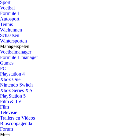
Sport
Voetbal
Formule 1
Autosport
Tennis
Wielrennen
Schaatsen
Wintersporten
Managerspelen
Voetbalmanager
Formule 1-manager
Games
PC
Playstation 4
Xbox One
Nintendo Switch
Xbox Series X|S
PlayStation 5
Film & TV
Film
Televisie
Trailers en Videos
Bioscoopagenda
Forum
Meer