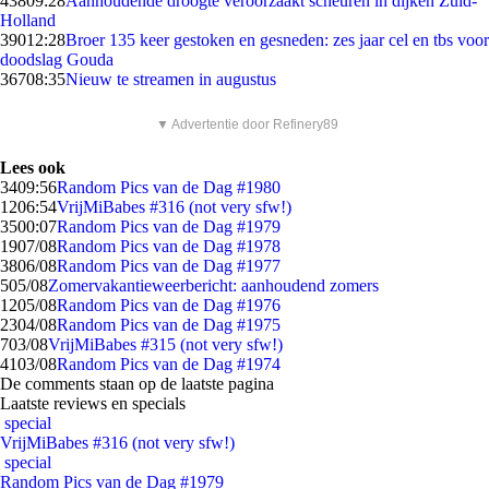
438
09:28
Aanhoudende droogte veroorzaakt scheuren in dijken Zuid-
Holland
390
12:28
Broer 135 keer gestoken en gesneden: zes jaar cel en tbs voor
doodslag Gouda
367
08:35
Nieuw te streamen in augustus
▼ Advertentie door Refinery89
Lees ook
34
09:56
Random Pics van de Dag #1980
12
06:54
VrijMiBabes #316 (not very sfw!)
35
00:07
Random Pics van de Dag #1979
19
07/08
Random Pics van de Dag #1978
38
06/08
Random Pics van de Dag #1977
5
05/08
Zomervakantieweerbericht: aanhoudend zomers
12
05/08
Random Pics van de Dag #1976
23
04/08
Random Pics van de Dag #1975
7
03/08
VrijMiBabes #315 (not very sfw!)
41
03/08
Random Pics van de Dag #1974
De comments staan op de laatste pagina
Laatste reviews en specials
special
VrijMiBabes #316 (not very sfw!)
special
Random Pics van de Dag #1979