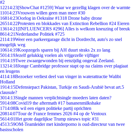
#2
122
14:23
[ShowChat #1259] Waar we gezellig klagen over de warmte
110
14:23
Vrouwen willen geen man meer #30
168
14:23
Oorlog in Oekraïne #1318 Drone baby drone
265
14:22
Protesten en blokkades van Extinction Rebellion #24 Eieren
136
14:21
[INFLUENCERS #296] Alles is welkom kneuzing of breuk
86
14:21
Nederlandse Politiek #725
21
14:19
Weer een parkeergarage dicht in Dordrecht, auto's zo snel
mogelijk weg
106
14:19
Koopzegels sparen bij AH duurt straks 2x zo lang
50
14:19
Jezelf gelukkig voelen als vrijgezelle vijftiger
19
14:19
Twee zwaargewonden bij eenzijdig ongeval Zeeland.
132
14:18
Jonge Cambridge professor stapt op na claims over plagiaat
en leugens
41
14:18
Bezoeker verliest deel van vinger in waterattractie Walibi
Holland
19
14:15
Defensiepact Pakistan, Turkije en Saudi-Arabië bevat art.5
clausule?
30
14:13
Single mannen verplichtsingle moeders laten daten?
59
14:08
Covid19 the aftermath #17 bananenmilkshake
17
14:08
Ik wil een eigen politieke partij oprichten
208
14:07
Tour de France femmes 2026 #4 op de Ventoux
56
14:01
Het grote dagelijkse Trump nieuws topic #31
45
13:59
OM-Teamleider met kinderporno is oud-directeur van twee
basisscholen