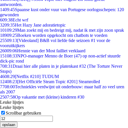
antwoorden.
14
09:45
Spaanse kust onder vuur van Portugese oorlogsschepen: 120
gewonden
6
09:38
Echt wrf
32
09:35
Het Hazy Jane adoratietopic
101
09:29
Man zoekt mij en bedreigt mij, nadat ik met zijn zoon sprak
189
09:25
Boeken worden opgekocht om chatbots te voeden
255
09:13
[Videoland] B&B vol liefde 6de seizoen #1 voor de
vooruitkijkers
260
09:06
Hennie van der Most failliet verklaard
151
08:33
NPO-manager Menno de Boer (47) op non-actief stuurde
dick-pic rond
7
08:31
Draai hier alle platen in je platenkast #32 (The Torture Never
Stops)
46
08:29
[Netflix #210] TUDUM
124
08:23
[Het Officiële Steam Topic #201] Steamrolled
77
08:00
Techniekles verdwijnt uit onderbouw: maar half zo veel uren
als 2007
25
07:58
Op vakantie met (kleine) kinderen #30
Leuke lijstjes
Leuke lijstjes
Scrollbar gebruiken
opslaan