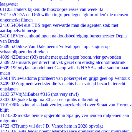
laagwater
6
11:03
Trailers kijken: de bioscoopreleases van week 32
36
11:02
CDA en D66 willen ingrijpen tegen 'gluurbrillen' die mensen
ongemerkt filmen
24
10:54
OM eist TBS tegen verwarde man die agenten stak met
aardappelschilmesje
24
10:18
Vier aanhoudingen na doodsbedreiging burgemeester Depla
van Breda
56
09:52
Dikke Van Dale neemt 'vulvalippen' op: 'stigma op
schaamlippen doorbreken'
40
09:42
Duitser (93) crasht met quad tegen boom, vier gewonden
25
09:22
Huisarts per direct uit vak gezet om ernstig alcoholmisbruik
66
09:19
Onlyfans-model met G-cup wil als NASA-ambassadeur naar
maan
3
09:14
Niewiadoma profiteert van pokerspel en grijpt geel op Ventoux
24
09:02
Zorgmedewerkster die 's nachts haar vriend bezocht terecht
ontslagen
12
03:57
VrijMiBabes #316 (not very sfw!)
23
03:02
Quake krijgt na 30 jaar een gratis uitbreiding
11
01:06
Benzineprijs daalt verder, onzekerheid over Straat van Hormuz
blijft
11
23:30
Smokkelbende opgerold in Spanje, verdienden miljoenen aan
migranten
47
22:43
Trump wil dat J.D. Vance hem in 2028 opvolgt
34
22:32
Ceuta-leider noemt Marokkaanse grensaanval door migranten