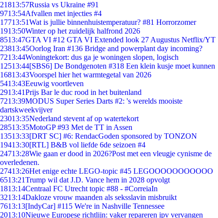
218
13:57
Russia vs Ukraine #91
97
13:54
Afvallen met injecties #4
177
13:51
Wat is jullie binnenhuistemperatuur? #81 Horrorzomer
19
13:50
Winter op het zuidelijk halfrond 2026
85
13:47
GTA VI #12 GTA VI Extended look 27 Augustus Netflix/YT
238
13:45
Oorlog Iran #136 Bridge and powerplant day incoming?
72
13:44
Woningtekort: dus ga je woningen slopen, logisch
125
13:44
[SBS6] De Bondgenoten #318 Een klein kusje moet kunnen
168
13:43
Voorspel hier het warmtegetal van 2026
54
13:43
Eeuwig voortleven
29
13:41
Prijs Bar le duc rood in het buitenland
72
13:39
MODUS Super Series Darts #2: 's werelds mooiste
dartskweekvijver
230
13:35
Nederland stevent af op watertekort
285
13:35
MotoGP #93 Met de TT in Assen
135
13:33
[DRT SC] #6: RendacGoden sponsored by TONZON
194
13:30
[RTL] B&B vol liefde 6de seizoen #4
247
13:28
Wie gaan er dood in 2026?Post met een vleugje cynisme de
overledenen.
274
13:26
Het enige echte LEGO-topic #45 LEGOOOOOOOOOOO
65
13:21
Trump wil dat J.D. Vance hem in 2028 opvolgt
18
13:14
Centraal FC Utrecht topic #88 - #CorreiaIn
32
13:14
Dakloze vrouw maanden als seksslavin misbruikt
76
13:13
[IndyCar] #115 We're in Nashville Tennessee
20
13:10
Nieuwe Europese richtlijn: vaker repareren ipv vervangen