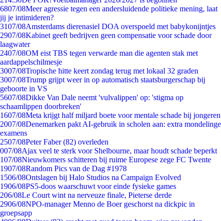
68
07/08
Meer agressie tegen een andersluidende politieke mening, laat
jij je intimideren?
31
07/08
Amsterdams dierenasiel DOA overspoeld met babykonijntjes
29
07/08
Kabinet geeft bedrijven geen compensatie voor schade door
laagwater
24
07/08
OM eist TBS tegen verwarde man die agenten stak met
aardappelschilmesje
30
07/08
Tropische hitte keert zondag terug met lokaal 32 graden
30
07/08
Trump grijpt weer in op automatisch staatsburgerschap bij
geboorte in VS
56
07/08
Dikke Van Dale neemt 'vulvalippen' op: 'stigma op
schaamlippen doorbreken'
16
07/08
Meta krijgt half miljard boete voor mentale schade bij jongeren
20
07/08
Denemarken pakt AI-gebruik in scholen aan: extra mondelinge
examens
25
07/08
Peter Faber (82) overleden
0
07/08
Ajax veel te sterk voor Shelbourne, maar houdt schade beperkt
1
07/08
Nieuwkomers schitteren bij ruime Europese zege FC Twente
19
07/08
Random Pics van de Dag #1978
15
06/08
Ontslagen bij Halo Studios na Campaign Evolved
19
06/08
PS5-doos waarschuwt voor einde fysieke games
2
06/08
Le Court wint na nerveuze finale, Pieterse derde
29
06/08
NPO-manager Menno de Boer geschorst na dickpic in
groepsapp