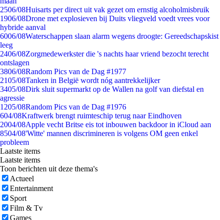
maan
25
06/08
Huisarts per direct uit vak gezet om ernstig alcoholmisbruik
19
06/08
Drone met explosieven bij Duits vliegveld voedt vrees voor
hybride aanval
60
06/08
Waterschappen slaan alarm wegens droogte: Gereedschapskist
leeg
24
06/08
Zorgmedewerkster die 's nachts haar vriend bezocht terecht
ontslagen
38
06/08
Random Pics van de Dag #1977
21
05/08
Tanken in België wordt nóg aantrekkelijker
34
05/08
Dirk sluit supermarkt op de Wallen na golf van diefstal en
agressie
12
05/08
Random Pics van de Dag #1976
6
04/08
Kraftwerk brengt ruimteschip terug naar Eindhoven
20
04/08
Apple vecht Britse eis tot inbouwen backdoor in iCloud aan
85
04/08
'Witte' mannen discrimineren is volgens OM geen enkel
probleem
Laatste items
Laatste items
Toon berichten uit deze thema's
Actueel
Entertainment
Sport
Film & Tv
Games