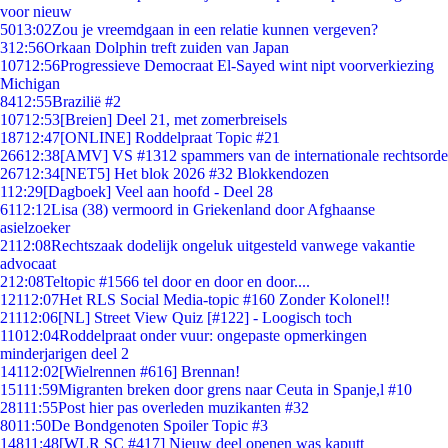
voor nieuw
50
13:02
Zou je vreemdgaan in een relatie kunnen vergeven?
3
12:56
Orkaan Dolphin treft zuiden van Japan
107
12:56
Progressieve Democraat El-Sayed wint nipt voorverkiezing
Michigan
84
12:55
Brazilië #2
107
12:53
[Breien] Deel 21, met zomerbreisels
187
12:47
[ONLINE] Roddelpraat Topic #21
266
12:38
[AMV] VS #1312 spammers van de internationale rechtsorde
267
12:34
[NET5] Het blok 2026 #32 Blokkendozen
1
12:29
[Dagboek] Veel aan hoofd - Deel 28
61
12:12
Lisa (38) vermoord in Griekenland door Afghaanse
asielzoeker
21
12:08
Rechtszaak dodelijk ongeluk uitgesteld vanwege vakantie
advocaat
2
12:08
Teltopic #1566 tel door en door en door....
121
12:07
Het RLS Social Media-topic #160 Zonder Kolonel!!
211
12:06
[NL] Street View Quiz [#122] - Loogisch toch
110
12:04
Roddelpraat onder vuur: ongepaste opmerkingen
minderjarigen deel 2
141
12:02
[Wielrennen #616] Brennan!
151
11:59
Migranten breken door grens naar Ceuta in Spanje,l #10
281
11:55
Post hier pas overleden muzikanten #32
80
11:50
De Bondgenoten Spoiler Topic #3
148
11:48
[WLR SC #417] Nieuw deel openen was kaputt