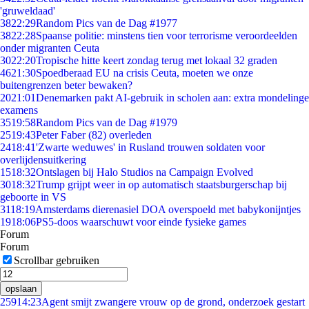
'gruweldaad'
38
22:29
Random Pics van de Dag #1977
38
22:28
Spaanse politie: minstens tien voor terrorisme veroordeelden
onder migranten Ceuta
30
22:20
Tropische hitte keert zondag terug met lokaal 32 graden
46
21:30
Spoedberaad EU na crisis Ceuta, moeten we onze
buitengrenzen beter bewaken?
20
21:01
Denemarken pakt AI-gebruik in scholen aan: extra mondelinge
examens
35
19:58
Random Pics van de Dag #1979
25
19:43
Peter Faber (82) overleden
24
18:41
'Zwarte weduwes' in Rusland trouwen soldaten voor
overlijdensuitkering
15
18:32
Ontslagen bij Halo Studios na Campaign Evolved
30
18:32
Trump grijpt weer in op automatisch staatsburgerschap bij
geboorte in VS
31
18:19
Amsterdams dierenasiel DOA overspoeld met babykonijntjes
19
18:06
PS5-doos waarschuwt voor einde fysieke games
Forum
Forum
Scrollbar gebruiken
opslaan
259
14:23
Agent smijt zwangere vrouw op de grond, onderzoek gestart