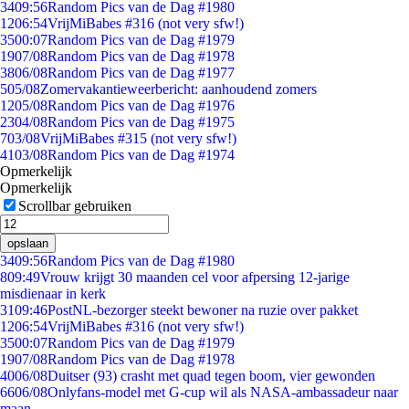
34
09:56
Random Pics van de Dag #1980
12
06:54
VrijMiBabes #316 (not very sfw!)
35
00:07
Random Pics van de Dag #1979
19
07/08
Random Pics van de Dag #1978
38
06/08
Random Pics van de Dag #1977
5
05/08
Zomervakantieweerbericht: aanhoudend zomers
12
05/08
Random Pics van de Dag #1976
23
04/08
Random Pics van de Dag #1975
7
03/08
VrijMiBabes #315 (not very sfw!)
41
03/08
Random Pics van de Dag #1974
Opmerkelijk
Opmerkelijk
Scrollbar gebruiken
opslaan
34
09:56
Random Pics van de Dag #1980
8
09:49
Vrouw krijgt 30 maanden cel voor afpersing 12-jarige
misdienaar in kerk
31
09:46
PostNL-bezorger steekt bewoner na ruzie over pakket
12
06:54
VrijMiBabes #316 (not very sfw!)
35
00:07
Random Pics van de Dag #1979
19
07/08
Random Pics van de Dag #1978
40
06/08
Duitser (93) crasht met quad tegen boom, vier gewonden
66
06/08
Onlyfans-model met G-cup wil als NASA-ambassadeur naar
maan