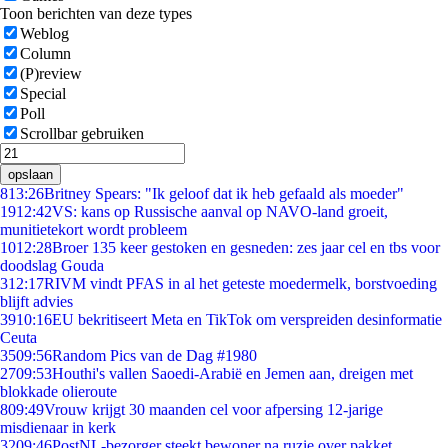
Toon berichten van deze types
Weblog
Column
(P)review
Special
Poll
Scrollbar gebruiken
opslaan
8
13:26
Britney Spears: "Ik geloof dat ik heb gefaald als moeder"
19
12:42
VS: kans op Russische aanval op NAVO-land groeit,
munitietekort wordt probleem
10
12:28
Broer 135 keer gestoken en gesneden: zes jaar cel en tbs voor
doodslag Gouda
3
12:17
RIVM vindt PFAS in al het geteste moedermelk, borstvoeding
blijft advies
39
10:16
EU bekritiseert Meta en TikTok om verspreiden desinformatie
Ceuta
35
09:56
Random Pics van de Dag #1980
27
09:53
Houthi's vallen Saoedi-Arabië en Jemen aan, dreigen met
blokkade olieroute
8
09:49
Vrouw krijgt 30 maanden cel voor afpersing 12-jarige
misdienaar in kerk
32
09:46
PostNL-bezorger steekt bewoner na ruzie over pakket