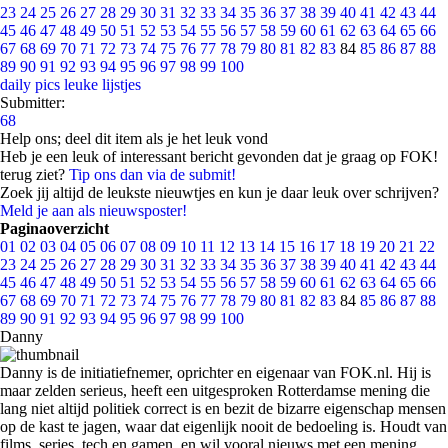
23
24
25
26
27
28
29
30
31
32
33
34
35
36
37
38
39
40
41
42
43
44
45
46
47
48
49
50
51
52
53
54
55
56
57
58
59
60
61
62
63
64
65
66
67
68
69
70
71
72
73
74
75
76
77
78
79
80
81
82
83
84
85
86
87
88
89
90
91
92
93
94
95
96
97
98
99
100
daily pics
leuke lijstjes
Submitter:
68
Help ons; deel dit item als je het leuk vond
Heb je een leuk of interessant bericht gevonden dat je graag op FOK!
terug ziet?
Tip ons dan via de submit!
Zoek jij altijd de leukste nieuwtjes en kun je daar leuk over schrijven?
Meld je aan als nieuwsposter!
Paginaoverzicht
01
02
03
04
05
06
07
08
09
10
11
12
13
14
15
16
17
18
19
20
21
22
23
24
25
26
27
28
29
30
31
32
33
34
35
36
37
38
39
40
41
42
43
44
45
46
47
48
49
50
51
52
53
54
55
56
57
58
59
60
61
62
63
64
65
66
67
68
69
70
71
72
73
74
75
76
77
78
79
80
81
82
83
84
85
86
87
88
89
90
91
92
93
94
95
96
97
98
99
100
Danny
Danny is de initiatiefnemer, oprichter en eigenaar van FOK.nl. Hij is
maar zelden serieus, heeft een uitgesproken Rotterdamse mening die
lang niet altijd politiek correct is en bezit de bizarre eigenschap mensen
op de kast te jagen, waar dat eigenlijk nooit de bedoeling is. Houdt van
films, series, tech en gamen, en wil vooral nieuws met een mening.