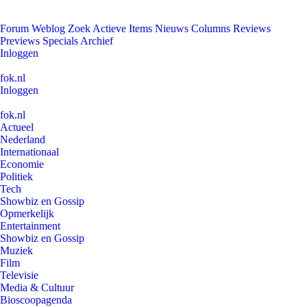
Forum
Weblog
Zoek
Actieve Items
Nieuws
Columns
Reviews
Previews
Specials
Archief
Inloggen
fok.nl
Inloggen
fok.nl
Actueel
Nederland
Internationaal
Economie
Politiek
Tech
Showbiz en Gossip
Opmerkelijk
Entertainment
Showbiz en Gossip
Muziek
Film
Televisie
Media & Cultuur
Bioscoopagenda