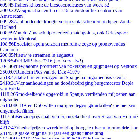
6
09:45
Trailers kijken: de bioscoopreleases van week 32
20
09:32
Wegpiraat scheurt met 146 km/u door het centrum van
Amsterdam
6
09:28
Aanhoudende droogte veroorzaakt scheuren in dijken Zuid-
Holland
0
08:59
Van de Zandschulp overleeft matchpoints, ook Griekspoor
verder in Montreal
1
08:56
Excelsior opent seizoen met ruime zege op promovendus
Cambuur
2
08:35
Nieuw te streamen in augustus
12
06:54
VrijMiBabes #316 (not very sfw!)
3
04:46
Niewiadoma profiteert van pokerspel en grijpt geel op Ventoux
35
00:07
Random Pics van de Dag #1979
25
18:47
Italië hindert reizigers uit Spanje na migratiecrisis Ceuta
24
18:31
Vier aanhoudingen na doodsbedreiging burgemeester Depla
van Breda
11
18:26
Smokkelbende opgerold in Spanje, verdienden miljoenen aan
migranten
36
18:08
CDA en D66 willen ingrijpen tegen 'gluurbrillen' die mensen
ongemerkt filmen
11
17:56
Benzineprijs daalt verder, onzekerheid over Straat van Hormuz
blijft
42
17:47
Voedselprijzen wereldwijd op hoogste niveau in ruim drie jaar
23
14:33
Quake krijgt na 30 jaar een gratis uitbreiding
2
14:30
De FOK!Voetbalmanager 2026/2027 is begonnen