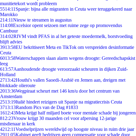
munitietekort wordt probleem
55
14:11
Spanje: bijna alle migranten in Ceuta weer teruggekeerd naar
Marokko
2
14:11
Nieuw te streamen in augustus
1
14:08
Excelsior opent seizoen met ruime zege op promovendus
Cambuur
3
14:02
RIVM vindt PFAS in al het geteste moedermelk, borstvoeding
blijft advies
39
13:58
EU bekritiseert Meta en TikTok om verspreiden desinformatie
Ceuta
60
13:58
Waterschappen slaan alarm wegens droogte: Gereedschapskist
leeg
6
13:57
Aanhoudende droogte veroorzaakt scheuren in dijken Zuid-
Holland
27
13:42
Houthi's vallen Saoedi-Arabië en Jemen aan, dreigen met
blokkade olieroute
20
13:36
Wegpiraat scheurt met 146 km/u door het centrum van
Amsterdam
25
13:19
Italië hindert reizigers uit Spanje na migratiecrisis Ceuta
37
13:13
Random Pics van de Dag #1833
16
12:43
Meta krijgt half miljard boete voor mentale schade bij jongeren
8
12:23
Vrouw krijgt 30 maanden cel voor afpersing 12-jarige
misdienaar in kerk
42
12:11
Voedselprijzen wereldwijd op hoogste niveau in ruim drie jaar
29
11:05
Kabinet geeft bedrijven geen compensatie voor schade door