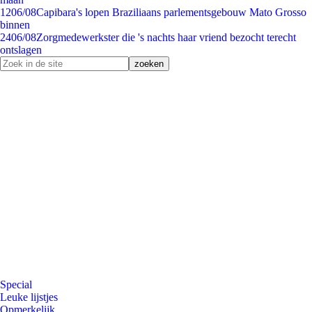
12
06/08
Capibara's lopen Braziliaans parlementsgebouw Mato Grosso
binnen
24
06/08
Zorgmedewerkster die 's nachts haar vriend bezocht terecht
ontslagen
Special
Leuke lijstjes
Opmerkelijk