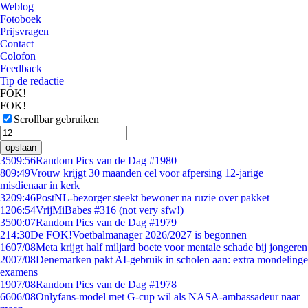
Weblog
Fotoboek
Prijsvragen
Contact
Colofon
Feedback
Tip de redactie
FOK!
FOK!
Scrollbar gebruiken
opslaan
35
09:56
Random Pics van de Dag #1980
8
09:49
Vrouw krijgt 30 maanden cel voor afpersing 12-jarige
misdienaar in kerk
32
09:46
PostNL-bezorger steekt bewoner na ruzie over pakket
12
06:54
VrijMiBabes #316 (not very sfw!)
35
00:07
Random Pics van de Dag #1979
2
14:30
De FOK!Voetbalmanager 2026/2027 is begonnen
16
07/08
Meta krijgt half miljard boete voor mentale schade bij jongeren
20
07/08
Denemarken pakt AI-gebruik in scholen aan: extra mondelinge
examens
19
07/08
Random Pics van de Dag #1978
66
06/08
Onlyfans-model met G-cup wil als NASA-ambassadeur naar