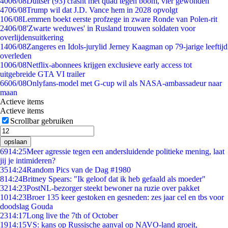
40
06/08
Duitser (93) crasht met quad tegen boom, vier gewonden
47
06/08
Trump wil dat J.D. Vance hem in 2028 opvolgt
1
06/08
Lemmen boekt eerste profzege in zware Ronde van Polen-rit
24
06/08
'Zwarte weduwes' in Rusland trouwen soldaten voor
overlijdensuitkering
14
06/08
Zangeres en Idols-jurylid Jerney Kaagman op 79-jarige leeftijd
overleden
10
06/08
Netflix-abonnees krijgen exclusieve early access tot
uitgebreide GTA VI trailer
66
06/08
Onlyfans-model met G-cup wil als NASA-ambassadeur naar
maan
Actieve items
Actieve items
Scrollbar gebruiken
opslaan
69
14:25
Meer agressie tegen een andersluidende politieke mening, laat
jij je intimideren?
35
14:24
Random Pics van de Dag #1980
8
14:24
Britney Spears: "Ik geloof dat ik heb gefaald als moeder"
32
14:23
PostNL-bezorger steekt bewoner na ruzie over pakket
10
14:23
Broer 135 keer gestoken en gesneden: zes jaar cel en tbs voor
doodslag Gouda
23
14:17
Long live the 7th of October
19
14:15
VS: kans op Russische aanval op NAVO-land groeit,